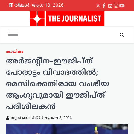
Skip
തിങ്കൾ, ആഗ 10, 2026
Twitter
Facebook
LinkedIn
Instagr
yout
to
content
കായികം
അർജന്റീന–ഈജിപ്ത്
പോരാട്ടം വിവാദത്തിൽ;
മെസിക്കെതിരായ വംശീയ
ആംഗ്യവുമായി ഈജിപ്ത്
പരിശീലകൻ
ന്യൂസ് ഡെസ്ക്
ജൂലൈ 8, 2026