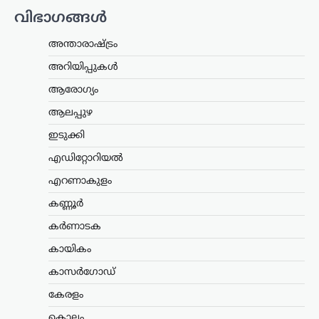
വർധിച്ചതായി റിപ്പോർട്ട്. പ്രത്യേകിച്ച്
വിഭാഗങ്ങൾ
‘ഓപ്പറേഷൻ സിന്ദൂർ’ സമയത്തെ
മിസൈലിന്റെ കൃത്യതയും…
അന്താരാഷ്ട്രം
കേരളം
,
തിരുവനന്തപുരം
,
വാർത്തകൾ
അറിയിപ്പുകൾ
മഴക്കെടുതി: 121 കോടി
ആരോഗ്യം
രൂപയുടെ കൃഷിനാശം;
ആലപ്പുഴ
കർഷകർക്ക് സഹായം
ഉറപ്പെന്ന് മന്ത്രി ടി. സിദ്ദിഖ്
ഇടുക്കി
ന്യൂസ് ഡെസ്ക്
ഓഗസ്റ്റ്‌ 9, 2026
എഡിറ്റോറിയൽ
സംസ്ഥാനത്തെ ശക്തമായ മഴയും
എറണാകുളം
വെള്ളപ്പൊക്കവും മൂലം കൃഷി മേഖലയിൽ
121 കോടി രൂപയുടെ നഷ്ടമുണ്ടായതായി
കണ്ണൂർ
കൃഷിമന്ത്രി ടി. സിദ്ദിഖ് അറിയിച്ചു.
കർണാടക
മഴക്കെടുതിയിൽ 9,332 ഹെക്ടർ
സ്ഥലത്തെ കൃഷി…
കായികം
വാഹനം
കാസർഗോഡ്
റോയല്‍ എന്‍ഫീല്‍ഡിന്റെ
കേരളം
പുതിയ ഹിമാലയന്‍ 440
കൊല്ലം