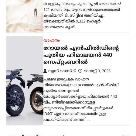
മോട്ടോര്‍സൈക്കിളായ ഹിമാലയന്‍ 440
വിപണിയിലെത്തിക്കാനുള്ള
തയ്യാറെടുപ്പിലാണെന്ന് റിപ്പോര്‍ട്ടുകള്‍.
‘D4G’ എന്ന കോഡ് നാമത്തിലുള്ള
പദ്ധതിയിലാണ് കമ്പനി…
കണ്ണൂർ
,
കേരളം
,
ട്രെൻഡിംഗ്
,
രാഷ്ട്രീയം
എഐ ചിത്രത്തിലൂടെ
വ്യാജപ്രചാരണം;
നിയമനടപടിയുമായി പി.
ജയരാജൻ
ന്യൂസ് ഡെസ്ക്
ഓഗസ്റ്റ്‌ 10, 2026
സമൂഹമാധ്യമങ്ങളിൽ എഐ
സാങ്കേതികവിദ്യ ഉപയോഗിച്ച് വ്യാജ
ചിത്രം പ്രചരിപ്പിച്ചവർക്കെതിരെ
ശക്തമായ നിയമനടപടികൾ
ആരംഭിച്ചതായി സിപിഐഎം നേതാവ് P.
Jayarajan അറിയിച്ചു. ക്രിമിനൽ കേസിൽ
അറസ്റ്റിലായ അർജുൻ ആയങ്കിയെ…
ട്രെൻഡിംഗ്
,
ദേശീയം
,
ലേറ്റസ്റ്റ് ന്യൂസ്