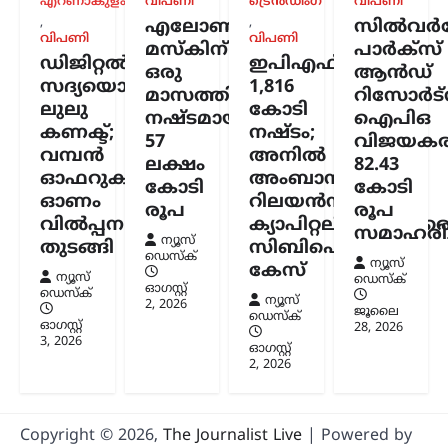
എറണാകുളം
വിപണി
ട്രെൻഡിംഗ്
വിപണി
,
,
എലോൺ
സിൽവർസ്
വിപണി
വിപണി
മസ്കിന്
പാർക്സ്
ഡിജിറ്റൽ
ഇപിഎഫ്ഒയ്ക്ക്
ഒരു
ആൻഡ്
സദ്യയൊരുക്കി
1,816
മാസത്തിനുള്ളിൽ
റിസോർട്
ലുലു
കോടി
നഷ്ടമായത്
ഐപിഒ
കണക്ട്;
നഷ്ടം;
57
വിജയകര
വമ്പൻ
അനിൽ
ലക്ഷം
82.43
ഓഫറുകളുമായി
അംബാനിക്കും
കോടി
കോടി
ഓണം
റിലയൻസ്
രൂപ
രൂപ
വിൽപ്പന
ക്യാപിറ്റലിനുമെതിര
സമാഹരിച്
ന്യൂസ്
തുടങ്ങി
സിബിഐ
ഡെസ്ക്
ന്യൂസ്
കേസ്
ന്യൂസ്
ഡെസ്ക്
ഓഗസ്റ്റ്‌
ഡെസ്ക്
ന്യൂസ്
2, 2026
ജൂലൈ
ഡെസ്ക്
ഓഗസ്റ്റ്‌
28, 2026
3, 2026
ഓഗസ്റ്റ്‌
2, 2026
Copyright © 2026,
The Journalist Live
| Powered by