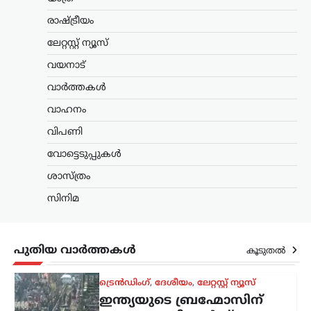
ആരംഭിച്ചതായി സിപിഐഎം നേതാവ് P.
രാഷ്ട്രീയം
Jayarajan അറിയിച്ചു. ക്രിമിനൽ കേസിൽ
അറസ്റ്റിലായ അർജുൻ ആയങ്കിയെ…
ലേറ്റസ്റ്റ് ന്യൂസ്
വയനാട്
ട്രെൻഡിംഗ്
,
ദേശീയം
,
ലേറ്റസ്റ്റ് ന്യൂസ്
ഇന്ത്യയുടെ ബ്രഹ്മോസിന്
വാർത്തകൾ
ആഗോള ഡിമാൻഡ്;
വാഹനം
നിരവധി രാജ്യങ്ങൾ
വിപണി
വാങ്ങാൻ താൽപര്യം
പ്രകടിപ്പിക്കുന്നു
വോട്ടെടുപ്പുകൾ
ന്യൂസ് ഡെസ്ക്
ഓഗസ്റ്റ്‌ 9, 2026
ശാസ്ത്രം
ഇന്ത്യയുടെ ഏറ്റവും കരുത്തുറ്റ ആയുധ
സിനിമ
സംവിധാനങ്ങളിലൊന്നായ ബ്രഹ്മോസ്
സൂപ്പർസോണിക് ക്രൂയിസ് മിസൈലിന്
അന്താരാഷ്ട്ര വിപണിയിൽ ആവശ്യകത
വർധിച്ചതായി റിപ്പോർട്ട്. പ്രത്യേകിച്ച്
പുതിയ വാർത്തകൾ
കൂടുതൽ
‘ഓപ്പറേഷൻ സിന്ദൂർ’ സമയത്തെ
മിസൈലിന്റെ കൃത്യതയും…
കേരളം
,
തിരുവനന്തപുരം
,
വാർത്തകൾ