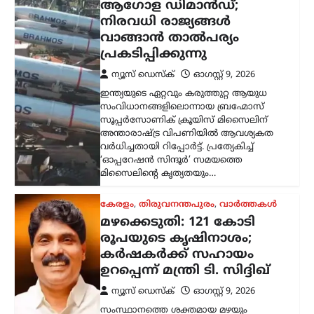
മഴക്കെടുതി: 121 കോടി
രൂപയുടെ കൃഷിനാശം;
കർഷകർക്ക് സഹായം
ഉറപ്പെന്ന് മന്ത്രി ടി. സിദ്ദിഖ്
ന്യൂസ് ഡെസ്ക്
ഓഗസ്റ്റ്‌ 9, 2026
സംസ്ഥാനത്തെ ശക്തമായ മഴയും
വെള്ളപ്പൊക്കവും മൂലം കൃഷി മേഖലയിൽ
121 കോടി രൂപയുടെ നഷ്ടമുണ്ടായതായി
കൃഷിമന്ത്രി ടി. സിദ്ദിഖ് അറിയിച്ചു.
മഴക്കെടുതിയിൽ 9,332 ഹെക്ടർ
സ്ഥലത്തെ കൃഷി…
വാഹനം
റോയല്‍ എന്‍ഫീല്‍ഡിന്റെ
പുതിയ ഹിമാലയന്‍ 440
സെപ്റ്റംബറില്‍
ന്യൂസ് ഡെസ്ക്
ഓഗസ്റ്റ്‌ 9, 2026
പ്രമുഖ ഇരുചക്ര വാഹന
നിര്‍മാതാക്കളായ റോയല്‍ എന്‍ഫീല്‍ഡ്
പുതിയ അഡ്വഞ്ചര്‍