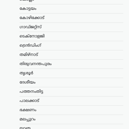
സെപ്റ്റംബറില്‍
കോട്ടയം
ന്യൂസ് ഡെസ്ക്
ഓഗസ്റ്റ്‌ 9, 2026
പ്രമുഖ ഇരുചക്ര വാഹന
കോഴിക്കോട്
നിര്‍മാതാക്കളായ റോയല്‍ എന്‍ഫീല്‍ഡ്
ഗാഡ്ജറ്റ്സ്
പുതിയ അഡ്വഞ്ചര്‍
മോട്ടോര്‍സൈക്കിളായ ഹിമാലയന്‍ 440
ടെക്നോളജി
വിപണിയിലെത്തിക്കാനുള്ള
തയ്യാറെടുപ്പിലാണെന്ന് റിപ്പോര്‍ട്ടുകള്‍.
ട്രെൻഡിംഗ്
‘D4G’ എന്ന കോഡ് നാമത്തിലുള്ള
തമിഴ്നാട്
പദ്ധതിയിലാണ് കമ്പനി…
തിരുവനന്തപുരം
കണ്ണൂർ
,
കേരളം
,
ട്രെൻഡിംഗ്
,
രാഷ്ട്രീയം
തൃശൂർ
എഐ ചിത്രത്തിലൂടെ
വ്യാജപ്രചാരണം;
ദേശീയം
നിയമനടപടിയുമായി പി.
പത്തനംതിട്ട
ജയരാജൻ
പാലക്കാട്
ന്യൂസ് ഡെസ്ക്
ഓഗസ്റ്റ്‌ 10, 2026
ഭക്ഷണം
സമൂഹമാധ്യമങ്ങളിൽ എഐ
സാങ്കേതികവിദ്യ ഉപയോഗിച്ച് വ്യാജ
മലപ്പുറം
ചിത്രം പ്രചരിപ്പിച്ചവർക്കെതിരെ
യാത്ര
ശക്തമായ നിയമനടപടികൾ