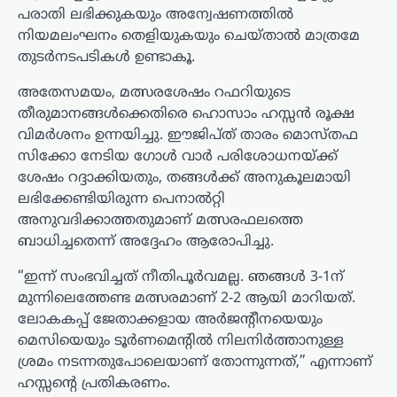
പരാതി ലഭിക്കുകയും അന്വേഷണത്തിൽ
നിയമലംഘനം തെളിയുകയും ചെയ്താൽ മാത്രമേ
തുടർനടപടികൾ ഉണ്ടാകൂ.
അതേസമയം, മത്സരശേഷം റഫറിയുടെ
തീരുമാനങ്ങൾക്കെതിരെ ഹൊസാം ഹസ്സൻ രൂക്ഷ
വിമർശനം ഉന്നയിച്ചു. ഈജിപ്ത് താരം മൊസ്തഫ
സിക്കോ നേടിയ ഗോൾ വാർ പരിശോധനയ്ക്ക്
ശേഷം റദ്ദാക്കിയതും, തങ്ങൾക്ക് അനുകൂലമായി
ലഭിക്കേണ്ടിയിരുന്ന പെനാൽറ്റി
അനുവദിക്കാത്തതുമാണ് മത്സരഫലത്തെ
ബാധിച്ചതെന്ന് അദ്ദേഹം ആരോപിച്ചു.
“ഇന്ന് സംഭവിച്ചത് നീതിപൂർവമല്ല. ഞങ്ങൾ 3-1ന്
മുന്നിലെത്തേണ്ട മത്സരമാണ് 2-2 ആയി മാറിയത്.
ലോകകപ്പ് ജേതാക്കളായ അർജന്റീനയെയും
മെസിയെയും ടൂർണമെന്റിൽ നിലനിർത്താനുള്ള
ശ്രമം നടന്നതുപോലെയാണ് തോന്നുന്നത്,” എന്നാണ്
ഹസ്സന്റെ പ്രതികരണം.