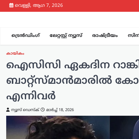
Skip
വെള്ളി, ആഗ 7, 2026
to
content
ട്രെൻഡിംഗ്
ലേറ്റസ്റ്റ് ന്യൂസ്
രാഷ്ട്രീയം
സിന
കായികം
ഐസിസി ഏകദിന റാങ്കിം
ബാറ്റ്‌സ്മാൻമാരിൽ കോ
എന്നിവർ
ന്യൂസ് ഡെസ്ക്
മാർച്ച്‌ 18, 2026
ട്രെൻഡിംഗ്
,
ദേശീയം
,
ലേറ്റസ്റ്റ് ന്യൂസ്
നീറ്റ് ചോദ്യപേപ്പർ