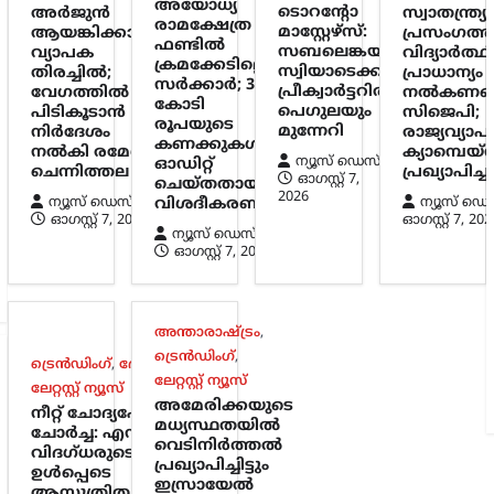
അയോധ്യ
ടൊറന്റോ
അര്‍ജുന്‍
സ്വാതന്ത്ര്യ
രാമക്ഷേത്ര
മാസ്റ്റേഴ്സ്:
ആയങ്കിക്കായി
പ്രസംഗത്
ഫണ്ടിൽ
സബലെങ്കയും
വ്യാപക
വിദ്യാർത്ഥ
ക്രമക്കേടില്ലെന്ന്
സ്വിയാടെക്കും
തിരച്ചില്‍;
പ്രാധാന്യം
സർക്കാർ; 3,300
പ്രീക്വാർട്ടറിൽ;
വേഗത്തില്‍
നൽകണമെന
കോടി
പെഗുലയും
പിടികൂടാന്‍
സിജെപി;
രൂപയുടെ
മുന്നേറി
നിര്‍ദേശം
രാജ്യവ്യാ
കണക്കുകൾ
നല്‍കി രമേശ്
ക്യാമ്പെയ്
ന്യൂസ് ഡെസ്ക്
ഓഡിറ്റ്
ചെന്നിത്തല
പ്രഖ്യാപിച്ച
ഓഗസ്റ്റ്‌ 7,
ചെയ്തതായി
2026
ന്യൂസ് ഡെസ്ക്
ന്യൂസ് ഡെ
വിശദീകരണം
ഓഗസ്റ്റ്‌ 7, 2026
ഓഗസ്റ്റ്‌ 7, 202
ന്യൂസ് ഡെസ്ക്
ഓഗസ്റ്റ്‌ 7, 2026
അന്താരാഷ്ട്രം
,
ട്രെൻഡിംഗ്
,
ട്രെൻഡിംഗ്
,
ദേശീയം
,
ലേറ്റസ്റ്റ് ന്യൂസ്
ലേറ്റസ്റ്റ് ന്യൂസ്
അമേരിക്കയുടെ
നീറ്റ് ചോദ്യപേപ്പർ
മധ്യസ്ഥതയിൽ
ചോർച്ച: എൻടിഎ
വെടിനിർത്തൽ
വിദഗ്ധരുടെ പങ്ക്
പ്രഖ്യാപിച്ചിട്ടും
ഉൾപ്പെടെ
ഇസ്രായേൽ
ആസൂത്രിത