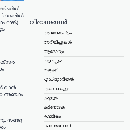
ങ്കിംഗിൽ
്മാൻ ഡാരിൽ
വിഭാഗങ്ങൾ
 റാങ്ക്)
ടാം
അന്താരാഷ്ട്രം
അറിയിപ്പുകൾ
ആരോഗ്യം
ആലപ്പുഴ
 അക്സർ
ാം
ഇടുക്കി
എഡിറ്റോറിയൽ
ിദ് ഖാൻ
എറണാകുളം
ംറ അഞ്ചാം
കണ്ണൂർ
കർണാടക
കായികം
നു. സഞ്ജു
കാസർഗോഡ്
ാരം