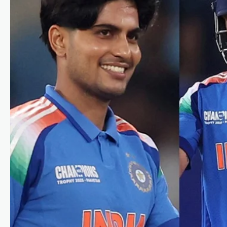
ചോർച്ച: എൻടിഎ
വിദഗ്ധരുടെ പങ്ക്
ഉൾപ്പെടെ ആസൂത്രിത
ഗൂഢാലോചനയെന്ന്
സിബിഐ
ന്യൂസ് ഡെസ്ക്
ഓഗസ്റ്റ്‌ 7, 2026
നീറ്റ്ചോ ദ്യപേപ്പർ ചോർച്ചയ്ക്ക് പിന്നിൽ
കൃത്യമായ ആസൂത്രണത്തോടെയുള്ള
ഗൂഢാലോചന ഉണ്ടായിരുന്നുവെന്ന്
സിബിഐ കണ്ടെത്തി. നാഷണൽ
ടെസ്റ്റിംഗ് ഏജൻസിയുടെ (എൻടിഎ) ചില
സബ്ജക്ട് വിദഗ്ധർക്കും ചോർച്ചയിൽ
നിർണായക
പങ്കുണ്ടായിരുന്നുവെന്നാണ്…
അന്താരാഷ്ട്രം
,
ട്രെൻഡിംഗ്
,
ലേറ്റസ്റ്റ് ന്യൂസ്
അമേരിക്കയുടെ
മധ്യസ്ഥതയിൽ