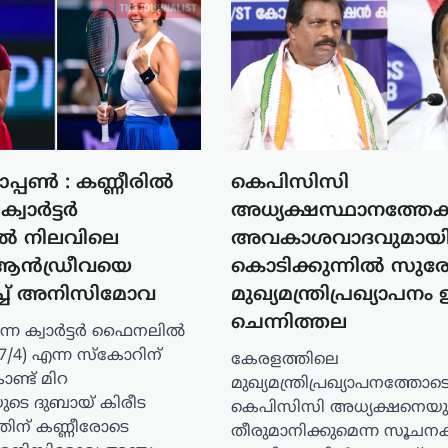
പ്പൺ : കണ്ണീരിൽ
കെപിസിസി
്വാർട്ടർ
അധ്യക്ഷസ്ഥാനത്തേക്
 നിലവിലെ
അവകാശവാദവുമായ
ൻ ആൻഡ്രീവയെ
കൊടിക്കുന്നിൽ സുരേ
ച്ച് അനിസിമോവ
മുഖ്യമന്ത്രിപ്രഖ്യാപനം 
ചെന്നിത്തല
ടന്ന ക്വാർട്ടർ ഫൈനലിൽ
6 (7/4) എന്ന സ്കോറിന്
കേരളത്തിലെ
ണ്ട് മിറ
മുഖ്യമന്ത്രിപ്രഖ്യാപനത്തോടൊ
ടെ ദുബായ് കിരീട
കെപിസിസി അധ്യക്ഷനെയു
തിന് കണ്ണീരോടെ
തീരുമാനിക്കുമെന്ന സൂചന