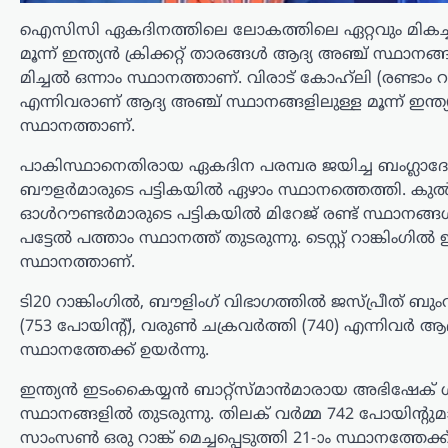
വെടിനിർത്തൽ
ഐസിസി ഏകദിനത്തിലെ ലോകത്തിലെ ഏറ്റവും മികച്ച കളിക്
പ്രഖ്യാപിച്ചിട്ടും
മൂന്ന് ഇന്ത്യൻ ക്രിക്കറ്റ് താരങ്ങൾ ആദ്യ അഞ്ച് സ്
ഇസ്രായേൽ ഗാസയിൽ
മിച്ചൽ ഒന്നാം സ്ഥാനത്താണ്. വിരാട് കോഹ്‌ലി (രണ്ടാം റാ
ആക്രമണം തുടരുന്നത്
എന്നിവരാണ് ആദ്യ അഞ്ച് സ്ഥാനങ്ങളിലുള്ള മൂന്ന് ഇന്
എന്തുകൊണ്ട്?
സ്ഥാനത്താണ്.
ന്യൂസ് ഡെസ്ക്
ഓഗസ്റ്റ്‌ 6, 2026
പാകിസ്ഥാനെതിരായ ഏകദിന പരമ്പര ജയിച്ച ബംഗ്ലാദേശ്
ഗാസയിൽ ഇസ്രായേൽ സൈനിക
ബൗളർമാരുടെ പട്ടികയിൽ ഏഴാം സ്ഥാനത്തെത്തി. കുൽദീ
നടപടികൾ തുടരുന്നതിനിടെ പുതിയ
ഓൾറൗണ്ടർമാരുടെ പട്ടികയിൽ മിറേജ് രണ്ട് സ്ഥാനങ്ങൾ മ
വെടിനിർത്തൽ പദ്ധതിയെ ചുറ്റിപ്പറ്റി
പട്ടേൽ പത്താം സ്ഥാനത്ത് തുടരുന്നു. ടെസ്റ്റ് റാങ്കിംഗ
നയതന്ത്ര ചർച്ചകൾ സജീവമാകുന്നു.
അമേരിക്ക, ഖത്തർ, ഈജിപ്ത്, തുർക്കി
സ്ഥാനത്താണ്.
എന്നീ രാജ്യങ്ങളുടെ മധ്യസ്ഥതയിൽ
ടി20 റാങ്കിംഗിൽ, ബൗളിംഗ് വിഭാഗത്തിൽ ജസ്പ്രീത് ബുംറ
തയ്യാറാക്കിയ…
(753 പോയിന്റ്), വരുൺ ചക്രവർത്തി (740) എന്നിവർ ആ
കേരളം
,
വാർത്തകൾ
സ്ഥാനത്തേക്ക് ഉയർന്നു.
ഇനി എന്താണ്
ഇന്ത്യൻ ഇടംകൈയ്യൻ ബാറ്റ്സ്മാൻമാരായ അഭിഷേക് ശർ
സംഭവിക്കാൻ
സ്ഥാനങ്ങളിൽ തുടരുന്നു. തിലക് വർമ്മ 742 പോയിന്റുമായ
പോകുന്നതെന്ന്
സാംസൺ ഒരു റാങ്ക് മെച്ചപ്പെടുത്തി 21-ാം സ്ഥാനത്ത