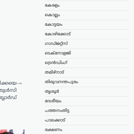
കേരളം
കൊല്ലം
കോട്ടയം
കോഴിക്കോട്
ഗാഡ്ജറ്റ്സ്
ടെക്നോളജി
ട്രെൻഡിംഗ്
തമിഴ്നാട്
തിരുവനന്തപുരം
ക്കയെ
⟶
ി തുൾസി
തൃശൂർ
്ബാർഡ്
ദേശീയം
പത്തനംതിട്ട
പാലക്കാട്
ഭക്ഷണം