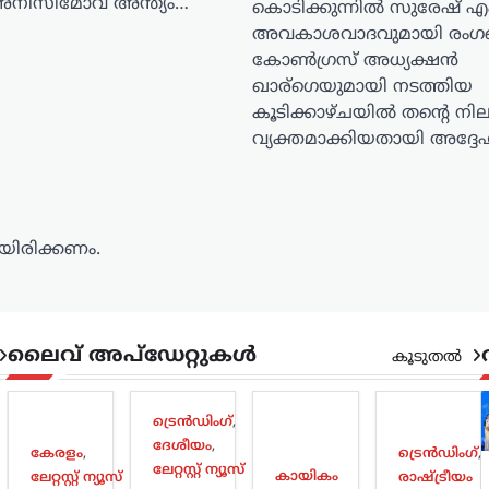
ിസിമോവ അന്ത്യം…
കൊടിക്കുന്നിൽ സുരേഷ് എ
അവകാശവാദവുമായി രംഗത്
കോൺഗ്രസ് അധ്യക്ഷൻ
ഖാര്ഗെയുമായി നടത്തിയ
കൂടിക്കാഴ്ചയിൽ തന്റെ നില
വ്യക്തമാക്കിയതായി അദ്ദ
ിരിക്കണം.
ലൈവ് അപ്‌ഡേറ്റുകൾ
കൂടുതൽ
ട്രെൻഡിംഗ്
,
ദേശീയം
,
കേരളം
,
ട്രെൻഡിംഗ്
,
ലേറ്റസ്റ്റ് ന്യൂസ്
കായികം
ലേറ്റസ്റ്റ് ന്യൂസ്
രാഷ്ട്രീയം