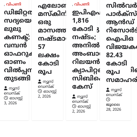
ദിന
,
വിപണി
എലോൺ
,
വിപണി
സിൽവർസ്
തിൽ
ഡിജിറ്റൽ
ഇപിഎഫ്ഒയ്ക്ക്
മസ്കിന്
പാർക്സ്
ികൾക്ക്
സദ്യയൊരുക്കി
1,816
ഒരു
ആൻഡ്
്ന്
ലുലു
കോടി
മാസത്തിനുള്ളിൽ
റിസോർട്
കണക്ട്;
നഷ്ടം;
പക
നഷ്ടമായത്
ഐപിഒ
ൻ
വമ്പൻ
അനിൽ
57
വിജയകര
ു
ഓഫറുകളുമായി
അംബാനിക്കും
ലക്ഷം
82.43
സ്ക്
ഓണം
റിലയൻസ്
6
കോടി
കോടി
വിൽപ്പന
ക്യാപിറ്റലിനുമെതി
രൂപ
രൂപ
തുടങ്ങി
സിബിഐ
സമാഹരിച
ന്യൂസ്
കേസ്
ഡെസ്ക്
ന്യൂസ്
ന്യൂസ്
ഓഗസ്റ്റ്‌
ഡെസ്ക്
ഡെസ്ക്
2, 2026
ന്യൂസ്
ഓഗസ്റ്റ്‌
ഡെസ്ക്
3, 2026
ജൂലൈ
ഓഗസ്റ്റ്‌
28, 2026
2, 2026