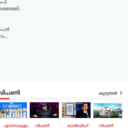
ംപി
തെത്തി.
പാട്
േഹം…
വിപണി
കൂടുതൽ
ദേശീയം
,
എറണാകുളം
വിപണി
ട്രെൻഡിംഗ്
വിപണി