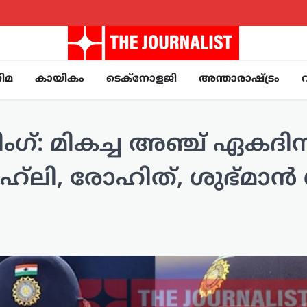
ിമ
കായികം
ടെക്നോളജി
അന്താരാഷ്ട്രം
ഗ്: മികച്ച അഞ്ച് ഏകദി
ഹ്‌ലി, രോഹിത്, ശുഭ്മാൻ