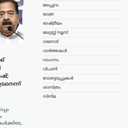
മലപ്പുറം
യാത്ര
രാഷ്ട്രീയം
ലേറ്റസ്റ്റ് ന്യൂസ്
വയനാട്
വാർത്തകൾ
ക്
വാഹനം
ി
വിപണി
ഷ്;
വോട്ടെടുപ്പുകൾ
ഉടനെന്ന്
ശാസ്ത്രം
സിനിമ
പ്പം
ം
കൾക്കിടെ,