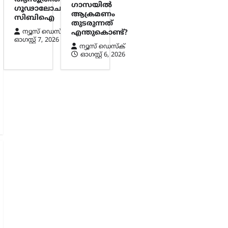
ഗാസയിൽ
ഗൂഢാലോചനയെന്ന്
ആക്രമണം
സിബിഐ
തുടരുന്നത്
ന്യൂസ് ഡെസ്ക്
എന്തുകൊണ്ട്?
ഓഗസ്റ്റ്‌ 7, 2026
ന്യൂസ് ഡെസ്ക്
ഓഗസ്റ്റ്‌ 6, 2026