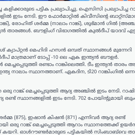
കാരുടെ പട്ടിക പ്രഖ്യാപിച്ചു. ഐസിസി പ്രഖ്യാപിച്ച റാ
ഥാനങ്ങളിൽ ഇടം നേടി. ഈ ഫോർമാറ്റിൽ കിവീസിന്റെ ബാറ്റ്സ
ങ്ക്), രോഹിത് ശർമ്മ (നാലാം റാങ്ക്), ശുഭ്മാൻ ഗിൽ (അഞ്ചാം
ത്യൻ താരങ്ങൾ. ബൗളിംഗ് വിഭാഗത്തിൽ കുൽദീപ് യാദവ് എട്
 ക്യാപ്റ്റൻ മെഹിദി ഹസൻ ഒമ്പത് സ്ഥാനങ്ങൾ മുന്നേറി
പ് മാത്രമാണ് ടോപ്പ് -10 ലെ ഏക ഇന്ത്യൻ ബൗളർ.
െച്ചപ്പെടുത്തി രണ്ടാം റാങ്കിലെത്തി. ടീം ഇന്ത്യൻ താരം
ിൽ ഇന്ത്യ നാലാം സ്ഥാനത്താണ്. ഏകദിന, ടി20 റാങ്കിംഗിൽ ഒന്ന
 ഒരു റാങ്ക് മെച്ചപ്പെടുത്തി ആദ്യ അഞ്ചിൽ ഇടം നേടി. റാഷ
ദ്യ രണ്ട് സ്ഥാനങ്ങളിൽ ഇടം നേടി. 702 പോയിന്റുമായി ബു
മ്മ (875), ഇഷാൻ കിഷൻ (871) എന്നിവർ ആദ്യ രണ്ട്
ി ഒരു റാങ്ക് മെച്ചപ്പെടുത്തി ആറാം സ്ഥാനത്തേക്ക് ഉയർന്
േക്ക് കയറി. ഓൾറൗണ്ടർമാരുടെ പട്ടികയിൽ സിംബാബ്‌വെ ത