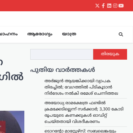
Twitter
Facebook
LinkedIn
Instagr
yout
വാഹനം
ആരോഗ്യം
യാത്ര
തിരയുക
ന
പുതിയ വാർത്തകൾ
 ഗിൽ
അര്‍ജുന്‍ ആയങ്കിക്കായി വ്യാപക
തിരച്ചില്‍; വേഗത്തില്‍ പിടികൂടാന്‍
നിര്‍ദേശം നല്‍കി രമേശ് ചെന്നിത്തല
അയോധ്യ രാമക്ഷേത്ര ഫണ്ടിൽ
ക്രമക്കേടില്ലെന്ന് സർക്കാർ; 3,300 കോടി
രൂപയുടെ കണക്കുകൾ ഓഡിറ്റ്
ചെയ്തതായി വിശദീകരണം
ടൊറന്റോ മാസ്റ്റേഴ്സ്: സബലെങ്കയും