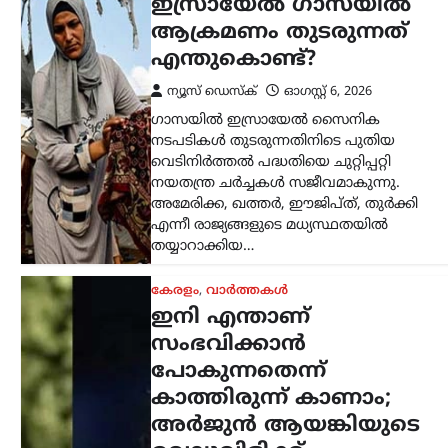
വെല്ലുവിളിക്ക്
മറുപടിയുമായി മന്ത്രി
രമേശ് ചെന്നിത്തല
ന്യൂസ് ഡെസ്ക്
ഓഗസ്റ്റ്‌ 6, 2026
ഒളിവിൽ കഴിയുന്നതിനിടെ പൊലീസിനെ
വെല്ലുവിളിച്ച അർജുൻ
ആയങ്കിക്കെതിരെ നിയമനടപടികൾ
ശക്തമാക്കുമെന്ന് ആഭ്യന്തര വകുപ്പ്
മന്ത്രി രമേശ് ചെന്നിത്തല.
“പിടിക്കാനാകുമെങ്കിൽ പിടിക്കൂ” എന്ന
അർജുന്റെ വെല്ലുവിളിക്ക് മറുപടിയായി,
ഇനി…
ട്രെൻഡിംഗ്
,
ദേശീയം
,
രാഷ്ട്രീയം
സ്വാതന്ത്ര്യദിന
പ്രസംഗത്തിൽ
വിദ്യാർത്ഥികൾക്ക്
പ്രാധാന്യം