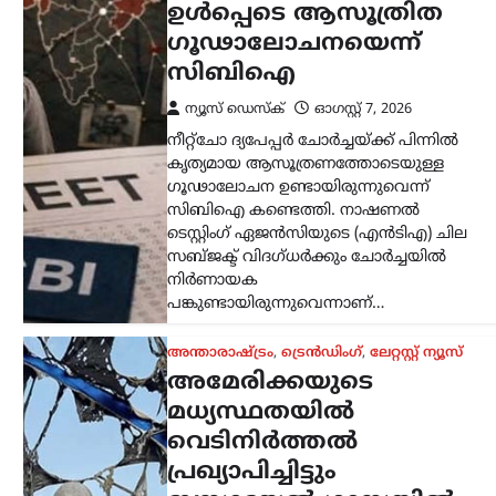
ഇസ്രായേൽ ഗാസയിൽ
ആക്രമണം തുടരുന്നത്
എന്തുകൊണ്ട്?
ന്യൂസ് ഡെസ്ക്
ഓഗസ്റ്റ്‌ 6, 2026
ഗാസയിൽ ഇസ്രായേൽ സൈനിക
നടപടികൾ തുടരുന്നതിനിടെ പുതിയ
വെടിനിർത്തൽ പദ്ധതിയെ ചുറ്റിപ്പറ്റി
നയതന്ത്ര ചർച്ചകൾ സജീവമാകുന്നു.
അമേരിക്ക, ഖത്തർ, ഈജിപ്ത്, തുർക്കി
എന്നീ രാജ്യങ്ങളുടെ മധ്യസ്ഥതയിൽ
തയ്യാറാക്കിയ…
കേരളം
,
വാർത്തകൾ
ഇനി എന്താണ്
സംഭവിക്കാൻ
പോകുന്നതെന്ന്
കാത്തിരുന്ന് കാണാം;
അർജുൻ ആയങ്കിയുടെ