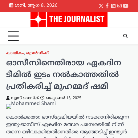
Skip
ശനി, ആഗ 8, 2026
Twitter
Facebook
LinkedIn
Instagr
yout
to
content
കായികം
,
ട്രെൻഡിംഗ്
ഓസീസിനെതിരായ ഏകദിന
ടീമിൽ ഇടം നൽകാത്തതിൽ
പ്രതികരിച്ച് മുഹമ്മദ് ഷമി
ന്യൂസ് ഡെസ്ക്
ഒക്ടോബർ 15, 2025
കൊൽക്കത്ത: ഓസ്‌ട്രേലിയയിൽ നടക്കാനിരിക്കുന്ന
ഇന്ത്യ-ഓസീസ് ഏകദിന മത്സര പരമ്പരയിൽ നിന്ന്
തന്നെ ഒഴിവാക്കിയതിനെതിരെ ആഞ്ഞടിച്ച് ഇന്ത്യൻ