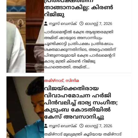
കേസ് അവസാനിച്ചു
ന്യൂസ് ഡെസ്ക്
ഓഗസ്റ്റ്‌ 7, 2026
തമിഴ്‌നാട് മുഖ്യമന്ത്രി കൂടിയായ തമിഴ്‌നാട്
വെട്രി കഴകം അധ്യക്ഷൻ
വിജയ്‌ക്കെതിരെ ഭാര്യ സംഗീത
സമർപ്പിച്ചിരുന്ന വിവാഹമോചന
ഹർജിയും താമസാവകാശ ഹർജിയും
പിൻവലിച്ചു. ചെങ്കൽപ്പേട്ട് ജില്ലാ കുടുംബ
കോടതിയിലാണ്…
കേരളം
,
തിരുവനന്തപുരം
,
രാഷ്ട്രീയം
കേന്ദ്രത്തിന്റെ എഥനോൾ-
പെട്രോൾ
നയത്തിനെതിരെ ജനകീയ
പ്രതിഷേധം ശക്തമാക്കും;
മുന്നറിയിപ്പുമായി
സിപിഐഎം
ന്യൂസ് ഡെസ്ക്
ഓഗസ്റ്റ്‌ 7, 2026
കേന്ദ്ര സർക്കാറിന്റെ എഥനോൾ-
പെട്രോൾ നയത്തിനെതിരെ രൂക്ഷ