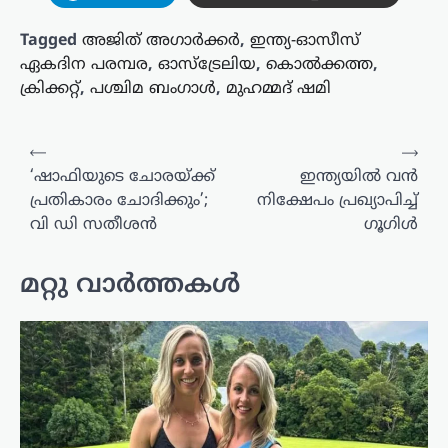
Tagged
അജിത് അഗാർക്കർ
,
ഇന്ത്യ-ഓസീസ്
ഏകദിന പരമ്പര
,
ഓസ്‌ട്രേലിയ
,
കൊൽക്കത്ത
,
ക്രിക്കറ്റ്
,
പശ്ചിമ ബംഗാൾ
,
മുഹമ്മദ് ഷമി
പോസ്റ്റുകളിലൂടെ
⟵
⟶
‘ഷാഫിയുടെ ചോരയ്ക്ക്
ഇന്ത്യയിൽ വൻ
പ്രതികാരം ചോദിക്കും’;
നിക്ഷേപം പ്രഖ്യാപിച്ച്
വി ഡി സതീശൻ
ഗൂഗിൾ
മറ്റു വാർത്തകൾ