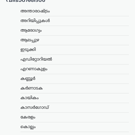
വിഭാഗങ്ങൾ
ഹർജിയും താമസാവകാശ ഹർജിയും
പിൻവലിച്ചു. ചെങ്കൽപ്പേട്ട് ജില്ലാ കുടുംബ
അന്താരാഷ്ട്രം
കോടതിയിലാണ്…
അറിയിപ്പുകൾ
കേരളം
,
തിരുവനന്തപുരം
,
രാഷ്ട്രീയം
ആരോഗ്യം
കേന്ദ്രത്തിന്റെ എഥനോൾ-
ആലപ്പുഴ
പെട്രോൾ
ഇടുക്കി
നയത്തിനെതിരെ ജനകീയ
പ്രതിഷേധം ശക്തമാക്കും;
എഡിറ്റോറിയൽ
മുന്നറിയിപ്പുമായി
എറണാകുളം
സിപിഐഎം
കണ്ണൂർ
ന്യൂസ് ഡെസ്ക്
ഓഗസ്റ്റ്‌ 7, 2026
കർണാടക
കേന്ദ്ര സർക്കാറിന്റെ എഥനോൾ-
പെട്രോൾ നയത്തിനെതിരെ രൂക്ഷ
കായികം
വിമർശനവുമായി സിപിഐഎം പോളിറ്റ്
ബ്യൂറോ. ഭക്ഷ്യവിളകൾ ഇന്ധന
കാസർഗോഡ്
ഉൽപ്പാദനത്തിനായി വ്യാപകമായി
കേരളം
ഉപയോഗിക്കുന്നത് രാജ്യത്തിന്റെ
ഭക്ഷ്യസുരക്ഷയെ ബാധിക്കുമെന്നാണ്
കൊല്ലം
പാർട്ടി മുന്നറിയിപ്പ് നൽകിയത്.…