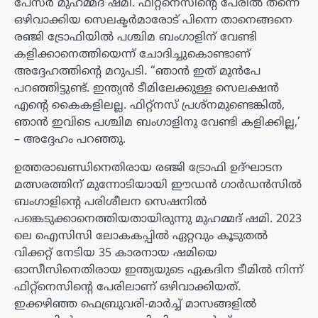
പേസർ മുഹമ്മദ് ഷമി. ഫിറ്റ്നെസിൻ്റെ പേരിൽ തന്നെ
ഒഴിവാക്കിയ സെലക്ടർമാരോട് പിന്നെ താനെങ്ങനെ
രഞ്ജി ട്രോഫിയിൽ പശ്ചിമ ബംഗാളിന് വേണ്ടി
കളിക്കാനെത്തിയെന്ന് ചോദിച്ചുകൊണ്ടാണ്
അദ്ദേഹത്തിൻ്റെ മറുപടി. “ഞാൻ ഇത് മുൻപേ
പറഞ്ഞിട്ടുണ്ട്. ഇന്ത്യൻ ടീമിലേക്കുള്ള സെലക്ഷൻ
എന്റെ കൈകളിലല്ല. ഫിറ്റ്നസ് പ്രശ്നമുണ്ടെങ്കിൽ,
ഞാൻ ഇവിടെ പശ്ചിമ ബംഗാളിനു വേണ്ടി കളിക്കില്ല,’
– അദ്ദേഹം പറഞ്ഞു.
ഉത്തരാഖണ്ഡിനെതിരായ രഞ്ജി ട്രോഫി ഉദ്ഘാടന
മത്സരത്തിന് മുന്നോടിയായി ഈഡൻ ഗാർഡൻസിൽ
ബംഗാളിന്റെ പരിശീലന സെഷനിൽ
പങ്കെടുക്കാനെത്തിയതായിരുന്നു മുഹമ്മദ് ഷമി. 2023
ലെ ഐസിസി ലോകകപ്പിൽ ഏറ്റവും കൂടുതൽ
വിക്കറ്റ് നേടിയ 35 കാരനായ ഷമിയെ
ഓസീസിനെതിരായ ഇന്ത്യയുടെ ഏകദിന ടീമിൽ നിന്ന്
ഫിറ്റ്നെസിൻ്റെ പേരിലാണ് ഒഴിവാക്കിയത്.
ഇക്കഴിഞ്ഞ ഫെബ്രുവരി-മാർച്ച് മാസങ്ങളിൽ