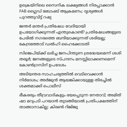
ഉക്രെയ്നിലെ സൈനിക ലക്ഷ്യങ്ങൾ നിരപ്പാക്കാൻ
FAB ഗ്ലൈഡ് ബോംബ് ആക്രമണം; ദൃശ്യങ്ങൾ
പുറത്തുവിട്ട് റഷ്യ
ജന്തർ മന്തർ പ്രതിഷേധ വേദിയായി
ഉപയോഗിക്കുന്നത് എന്തുകൊണ്ട്? പ്രതിഷേധങ്ങളുടെ
പേരിൽ നഗരത്തെ ബന്ദിയാക്കുന്നത് ശരിയല്ല;
കേന്ദ്രത്തോട് ഡൽഹി ഹൈക്കോടതി
സിജെപിയ്ക്ക് ലഭിച്ച ജനപിന്തുണ ശ്രദ്ധേയമെന്ന് ശശി
തരൂർ; ജനങ്ങളുടെ സ്പന്ദനം മനസ്സിലാക്കണമെന്ന്
കോൺഗ്രസിന് ഉപദേശം
അടിയന്തര സാഹചര്യത്തിൽ വെടിവെക്കാൻ
നിർദേശം; അർജുൻ ആയങ്കിക്കായുള്ള തിരച്ചിൽ
ട്രെൻഡിംഗ്
,
ദേശീയം
,
രാഷ്ട്രീയം
ശക്തമാക്കി പൊലീസ്
ഭീകരരും തീവ്രവാദികളും
ഭയപ്പെടുന്ന നേതാവ്;
ഭീകരരും തീവ്രവാദികളും ഭയപ്പെടുന്ന നേതാവ്; അമിത്
അമിത് ഷാ മറുപടി
ഷാ മറുപടി പറയാൻ തുടങ്ങിയാൽ പ്രതിപക്ഷത്തിന്
പറയാൻ തുടങ്ങിയാൽ
താങ്ങാനാകില്ല: കിരൺ റിജിജു
പ്രതിപക്ഷത്തിന്
താങ്ങാനാകില്ല: കിരൺ