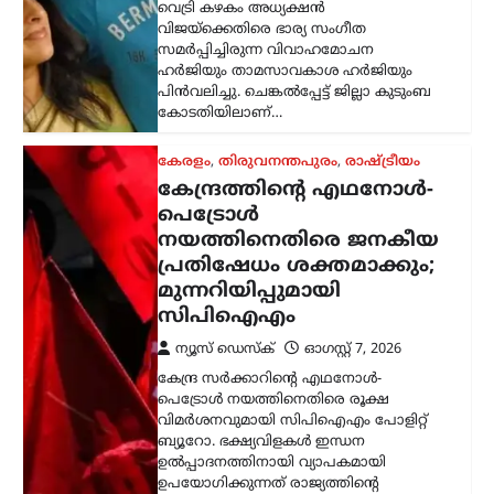
വിമർശനവുമായി സിപിഐഎം പോളിറ്റ്
ബ്യൂറോ. ഭക്ഷ്യവിളകൾ ഇന്ധന
ഉൽപ്പാദനത്തിനായി വ്യാപകമായി
ഉപയോഗിക്കുന്നത് രാജ്യത്തിന്റെ
ഭക്ഷ്യസുരക്ഷയെ ബാധിക്കുമെന്നാണ്
പാർട്ടി മുന്നറിയിപ്പ് നൽകിയത്.…
കേരളം
,
തിരുവനന്തപുരം
,
വാർത്തകൾ
അടിയന്തര
സാഹചര്യത്തിൽ
വെടിവെക്കാൻ നിർദേശം;
അർജുൻ
ആയങ്കിക്കായുള്ള
തിരച്ചിൽ ശക്തമാക്കി
പൊലീസ്
ന്യൂസ് ഡെസ്ക്
ഓഗസ്റ്റ്‌ 7, 2026
നിരവധി ക്രിമിനൽ കേസുകളിൽ
പ്രതിയായ അർജുൻ ആയങ്കിക്കായുള്ള
തിരച്ചിൽ തുടരുന്നതിനിടെ പൊലീസിന്
നിർണായക നിർദേശം നൽകി തൃശൂർ
സിറ്റി പൊലീസ് കമ്മിഷണർ. പ്രതിയെ