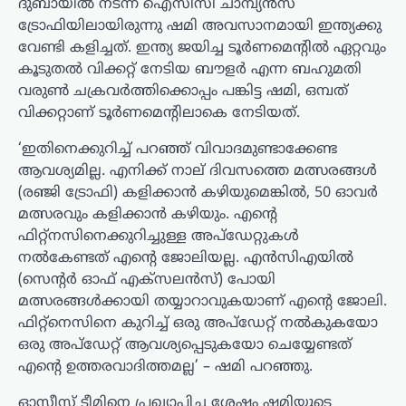
ദുബായിൽ നടന്ന ഐസിസി ചാമ്പ്യൻസ്
ട്രോഫിയിലായിരുന്നു ഷമി അവസാനമായി ഇന്ത്യക്കു
വേണ്ടി കളിച്ചത്. ഇന്ത്യ ജയിച്ച ടൂർണമെൻ്റിൽ ഏറ്റവും
കൂടുതൽ വിക്കറ്റ് നേടിയ ബൗളർ എന്ന ബഹുമതി
വരുൺ ചക്രവർത്തിക്കൊപ്പം പങ്കിട്ട ഷമി, ഒമ്പത്
വിക്കറ്റാണ് ടൂർണമെൻ്റിലാകെ നേടിയത്.
‘ഇതിനെക്കുറിച്ച് പറഞ്ഞ് വിവാദമുണ്ടാക്കേണ്ട
ആവശ്യമില്ല. എനിക്ക് നാല് ദിവസത്തെ മത്സരങ്ങൾ
(രഞ്ജി ട്രോഫി) കളിക്കാൻ കഴിയുമെങ്കിൽ, 50 ഓവർ
മത്സരവും കളിക്കാൻ കഴിയും. എന്റെ
ഫിറ്റ്‌നസിനെക്കുറിച്ചുള്ള അപ്‌ഡേറ്റുകൾ
നൽകേണ്ടത് എൻ്റെ ജോലിയല്ല. എൻ‌സി‌എയിൽ
(സെന്റർ ഓഫ് എക്‌സലൻസ്) പോയി
മത്സരങ്ങൾക്കായി തയ്യാറാവുകയാണ് എൻ്റെ ജോലി.
ഫിറ്റ്നെസിനെ കുറിച്ച് ഒരു അപ്‌ഡേറ്റ് നൽകുകയോ
ഒരു അപ്‌ഡേറ്റ് ആവശ്യപ്പെടുകയോ ചെയ്യേണ്ടത്
എന്റെ ഉത്തരവാദിത്തമല്ല’ – ഷമി പറഞ്ഞു.
ഓസീസ് ടീമിനെ പ്രഖ്യാപിച്ച ശേഷം ഷമിയുടെ