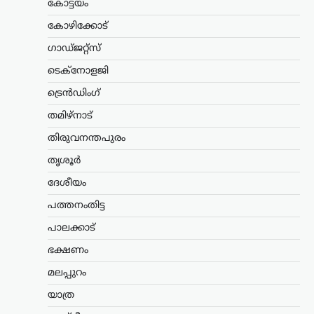
കോട്ടയം
കേരളം
,
തിരുവനന്തപുരം
,
വാർത്തകൾ
കോഴിക്കോട്
അടിയന്തര
ഗാഡ്ജറ്റ്സ്
സാഹചര്യത്തിൽ
വെടിവെക്കാൻ നിർദേശം;
ടെക്നോളജി
അർജുൻ
ട്രെൻഡിംഗ്
ആയങ്കിക്കായുള്ള
തിരച്ചിൽ ശക്തമാക്കി
തമിഴ്നാട്
പൊലീസ്
തിരുവനന്തപുരം
ന്യൂസ് ഡെസ്ക്
ഓഗസ്റ്റ്‌ 7, 2026
തൃശൂർ
നിരവധി ക്രിമിനൽ കേസുകളിൽ
ദേശീയം
പ്രതിയായ അർജുൻ ആയങ്കിക്കായുള്ള
തിരച്ചിൽ തുടരുന്നതിനിടെ പൊലീസിന്
പത്തനംതിട്ട
നിർണായക നിർദേശം നൽകി തൃശൂർ
സിറ്റി പൊലീസ് കമ്മിഷണർ. പ്രതിയെ
പാലക്കാട്
പിടികൂടുന്നതിനിടെ അടിയന്തര
ഭക്ഷണം
സാഹചര്യമുണ്ടായാൽ…
മലപ്പുറം
ട്രെൻഡിംഗ്
,
ദേശീയം
,
രാഷ്ട്രീയം
യാത്ര
ഭീകരരും തീവ്രവാദികളും