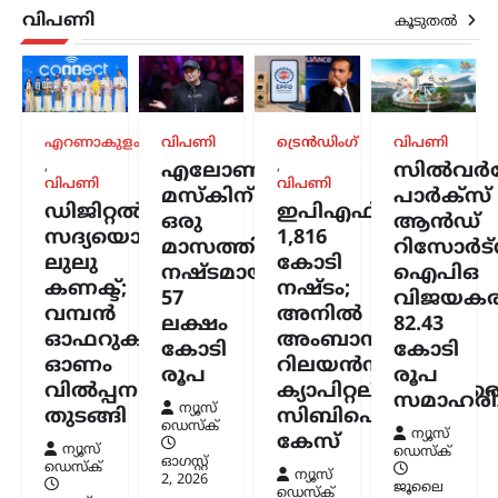
മുന്നറിയിപ്പുമായി
വിപണി
കൂടുതൽ
സിപിഐഎം
ന്യൂസ് ഡെസ്ക്
ഓഗസ്റ്റ്‌ 7, 2026
കേന്ദ്ര സർക്കാറിന്റെ എഥനോൾ-
പെട്രോൾ നയത്തിനെതിരെ രൂക്ഷ
വിമർശനവുമായി സിപിഐഎം പോളിറ്റ്
എറണാകുളം
വിപണി
ട്രെൻഡിംഗ്
വിപണി
ബ്യൂറോ. ഭക്ഷ്യവിളകൾ ഇന്ധന
,
,
എലോൺ
സിൽവർസ്
ഉൽപ്പാദനത്തിനായി വ്യാപകമായി
വിപണി
വിപണി
മസ്കിന്
പാർക്സ്
ഉപയോഗിക്കുന്നത് രാജ്യത്തിന്റെ
ഡിജിറ്റൽ
ഇപിഎഫ്ഒയ്ക്ക്
ഒരു
ആൻഡ്
ഭക്ഷ്യസുരക്ഷയെ ബാധിക്കുമെന്നാണ്
സദ്യയൊരുക്കി
1,816
പാർട്ടി മുന്നറിയിപ്പ് നൽകിയത്.…
മാസത്തിനുള്ളിൽ
റിസോർട്
ലുലു
കോടി
നഷ്ടമായത്
ഐപിഒ
കണക്ട്;
നഷ്ടം;
57
വിജയകര
വമ്പൻ
അനിൽ
ലക്ഷം
82.43
ഓഫറുകളുമായി
അംബാനിക്കും
കോടി
കോടി
ഓണം
റിലയൻസ്
രൂപ
രൂപ
വിൽപ്പന
ക്യാപിറ്റലിനുമെതിര
സമാഹരിച്
ന്യൂസ്
തുടങ്ങി
സിബിഐ
ഡെസ്ക്
ന്യൂസ്
കേസ്
ന്യൂസ്
ഡെസ്ക്
ഓഗസ്റ്റ്‌
ഡെസ്ക്
ന്യൂസ്
2, 2026
ജൂലൈ
ഡെസ്ക്