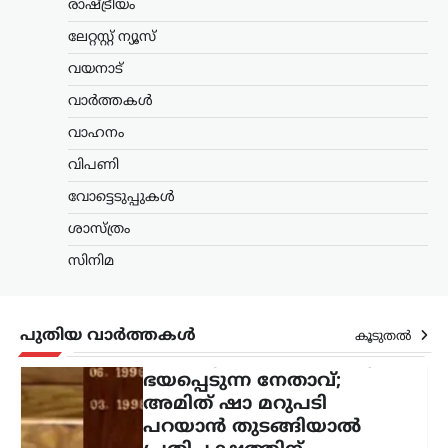
ഭയപ്പെടുന്ന നേതാവ്;
രാഷ്ട്രീയം
അമിത് ഷാ മറുപടി
ലേറ്റസ്റ്റ് ന്യൂസ്
പറയാൻ തുടങ്ങിയാൽ
വയനാട്
പ്രതിപക്ഷത്തിന്
താങ്ങാനാകില്ല: കിരൺ
വാർത്തകൾ
റിജിജു
വാഹനം
ന്യൂസ് ഡെസ്ക്
ഓഗസ്റ്റ്‌ 7, 2026
വിപണി
പാർലമെന്റിൽ കേന്ദ്ര ആഭ്യന്തരമന്ത്രി
അമിത് ഷായുടെ അസാന്നിധ്യം
വോട്ടെടുപ്പുകൾ
ചൂണ്ടിക്കാട്ടി പ്രതിപക്ഷം പ്രതിഷേധം
ശാസ്ത്രം
ശക്തമാക്കുന്നതിനിടെ, അദ്ദേഹത്തിന്
പിന്തുണയുമായി കേന്ദ്ര പാർലമെന്ററി
സിനിമ
കാര്യ മന്ത്രി കിരൺ റിജിജു
രംഗത്തെത്തി. അമിത്…
തമിഴ്നാട്
,
സിനിമ
പുതിയ വാർത്തകൾ
കൂടുതൽ
വിജയ്‌ക്കെതിരായ
വിവാഹമോചന ഹർജി
പിൻവലിച്ച് ഭാര്യ സംഗീത;
കുടുംബ കോടതിയിൽ