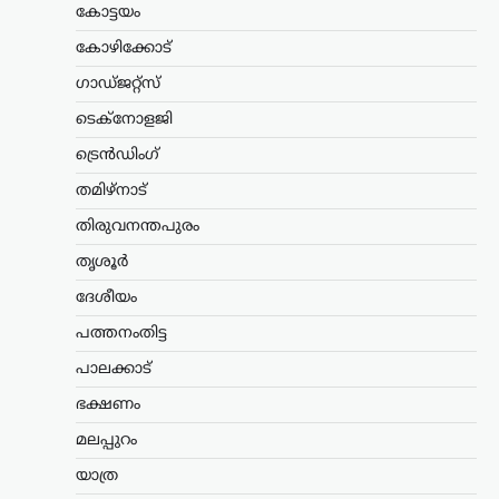
പദവികൾ എനിക്ക്
കോട്ടയം
നിർബന്ധമല്ല: ധർമേന്ദ്ര
കോഴിക്കോട്
പ്രധാൻ
ഗാഡ്ജറ്റ്സ്
ന്യൂസ് ഡെസ്ക്
ഓഗസ്റ്റ്‌ 9, 2026
ടെക്നോളജി
ഡൽഹിയിലെ വിദ്യാർത്ഥി സമരത്തെ
തുടർന്ന് കേന്ദ്ര വിദ്യാഭ്യാസമന്ത്രി സ്ഥാനം
ട്രെൻഡിംഗ്
രാജിവെച്ചതിനെക്കുറിച്ച്
വിശദീകരണവുമായി മുൻ കേന്ദ്രമന്ത്രി
തമിഴ്നാട്
ധർമ്മേന്ദ്ര പ്രധാൻ. രാജി പ്രഖ്യാപിച്ച് രണ്ട്
ആഴ്ചകൾക്ക് ശേഷമാണ് അദ്ദേഹം
തിരുവനന്തപുരം
വിഷയത്തിൽ…
തൃശൂർ
കേരളം
,
തിരുവനന്തപുരം
,
ലേറ്റസ്റ്റ് ന്യൂസ്
ദേശീയം
വന്ദേമാതരം മുഴുവനായി
പത്തനംതിട്ട
പാടണമെന്ന സർക്കുലർ;
പാലക്കാട്
സർക്കാർ നിലപാടല്ലെന്ന്
മന്ത്രി കെ. മുരളീധരൻ
ഭക്ഷണം
ന്യൂസ് ഡെസ്ക്
ഓഗസ്റ്റ്‌ 9, 2026
മലപ്പുറം
സ്വാതന്ത്ര്യദിനാഘോഷങ്ങളുടെ ഭാഗമായി
യാത്ര
നടക്കുന്ന ചടങ്ങുകളിൽ വന്ദേമാതരം