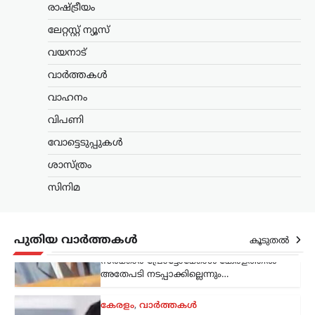
പൂർണമായും ആലപിക്കണമെന്ന ചീഫ്
രാഷ്ട്രീയം
സെക്രട്ടറിയുടെ സർക്കുലറിനെതിരെ
ലേറ്റസ്റ്റ് ന്യൂസ്
പ്രതികരിച്ച് മന്ത്രി കെ. മുരളീധരൻ. കേന്ദ്ര
സർക്കാർ പ്രോട്ടോക്കോൾ കേരളത്തിൽ
വയനാട്
അതേപടി നടപ്പാക്കില്ലെന്നും…
വാർത്തകൾ
കേരളം
,
വാർത്തകൾ
വാഹനം
അർജുൻ ആയങ്കിക്കായി
വിപണി
ക്രൗഡ് ഫണ്ടിങ്; 16,000
രൂപ ലഭിച്ചതായി
വോട്ടെടുപ്പുകൾ
സഹോദരൻ അജയ്
ശാസ്ത്രം
ന്യൂസ് ഡെസ്ക്
ഓഗസ്റ്റ്‌ 9, 2026
സിനിമ
അർജുൻ ആയങ്കിക്കുവേണ്ടി നടത്തിയ
ക്രൗഡ് ഫണ്ടിങ്ങിലൂടെ 16,000 രൂപ
ലഭിച്ചതായി സഹോദരൻ അജയ് ആയങ്കി
പൊലീസിനോട് മൊഴി നൽകി.
പുതിയ വാർത്തകൾ
കൂടുതൽ
നിയമനടപടികൾക്കായാണ് ഈ തുക
ഉപയോഗിച്ചതെന്നും പണം ഒരു…
ട്രെൻഡിംഗ്
,
ദേശീയം
,
ലേറ്റസ്റ്റ് ന്യൂസ്
‘ക്വിറ്റ് ഇന്ത്യ’ ആഹ്വാനം