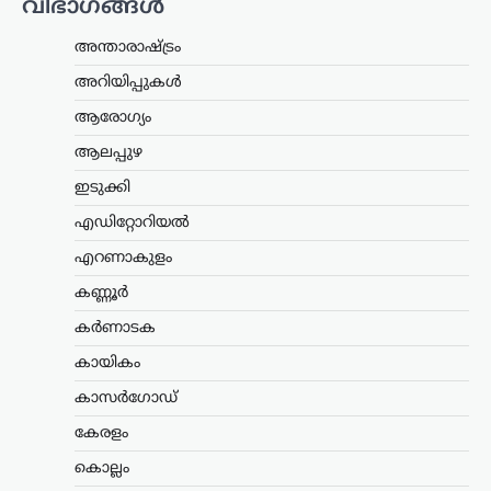
വിഭാഗങ്ങൾ
ട്രെൻഡിംഗ്
,
ദേശീയം
,
ലേറ്റസ്റ്റ് ന്യൂസ്
അന്താരാഷ്ട്രം
‘ക്വിറ്റ് ഇന്ത്യ’ ആഹ്വാനം
അറിയിപ്പുകൾ
സ്വാതന്ത്ര്യസമരത്തിന്
പുതിയ ഊർജ്ജം
ആരോഗ്യം
പകർന്നു: പ്രധാനമന്ത്രി
ആലപ്പുഴ
മോദി
ഇടുക്കി
ന്യൂസ് ഡെസ്ക്
ഓഗസ്റ്റ്‌ 9, 2026
എഡിറ്റോറിയൽ
ചരിത്രപ്രസിദ്ധമായ ക്വിറ്റ് ഇന്ത്യാ
പ്രസ്ഥാനത്തിന്റെ വാർഷിക ദിനത്തിൽ
എറണാകുളം
സ്വാതന്ത്ര്യസമര സേനാനികൾക്ക്
ആദരാഞ്ജലി അർപ്പിച്ച് പ്രധാനമന്ത്രി
കണ്ണൂർ
നരേന്ദ്ര മോദി. രാജ്യത്തിന്റെ
കർണാടക
സ്വാതന്ത്ര്യത്തിനായി പോരാടിയവരുടെ
ധൈര്യവും ത്യാഗവും വരും
കായികം
തലമുറകൾക്കും…
കാസർഗോഡ്
ട്രെൻഡിംഗ്
,
ദേശീയം
,
രാഷ്ട്രീയം
കേരളം
മന്ത്രിസ്ഥാനം രാജിവെച്ചത്
സ്വന്തം തീരുമാനപ്രകാരം;
കൊല്ലം