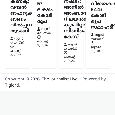
തുടർന്ന് കേന്ദ്ര വിദ്യാഭ്യാസമന്ത്രി സ്ഥാനം
കണക്ട്;
നഷ്ടം;
57
വിജയകര
രാജിവെച്ചതിനെക്കുറിച്ച്
വമ്പൻ
അനിൽ
ലക്ഷം
82.43
വിശദീകരണവുമായി മുൻ കേന്ദ്രമന്ത്രി
ഓഫറുകളുമായി
അംബാനിക്കും
കോടി
കോടി
ധർമ്മേന്ദ്ര പ്രധാൻ. രാജി പ്രഖ്യാപിച്ച് രണ്ട്
ഓണം
റിലയൻസ്
ആഴ്ചകൾക്ക് ശേഷമാണ് അദ്ദേഹം
രൂപ
രൂപ
വിൽപ്പന
ക്യാപിറ്റലിനുമെതിര
വിഷയത്തിൽ…
സമാഹരിച്
ന്യൂസ്
തുടങ്ങി
സിബിഐ
ഡെസ്ക്
ന്യൂസ്
കേസ്
ന്യൂസ്
ഡെസ്ക്
ഓഗസ്റ്റ്‌
ഡെസ്ക്
ന്യൂസ്
2, 2026
ജൂലൈ
ഡെസ്ക്
ഓഗസ്റ്റ്‌
28, 2026
3, 2026
ഓഗസ്റ്റ്‌
2, 2026
Copyright © 2026,
The Journalist Live
| Powered by
Tiglord
.