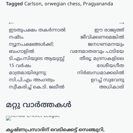
Tagged
Carlson
,
orwegian chess
,
Pragyananda
പോസ്റ്റുകളിലൂടെ
⟵
⟶
ഇടതുപക്ഷം തകർന്നാൽ
ഈ രാജ്യത്ത്
നഷ്ടം
ജീവിക്കണമെങ്കിൽ
ന്യൂനപക്ഷങ്ങൾക്ക്;
ജനഗണമനയും
ബംഗാളിൽ
വന്ദേമാതരവും പാടിയേ
ടി.എം.സിയുടെ ആയുസ്സ്
തീരൂ; മദ്രസകളിലെ
15 വർഷം
ദേശീയഗീത
മാത്രമായിരുന്നു;
നിർബന്ധമാക്കലിൽ
സി.പി.എം അംഗത്വം
ഉറച്ച് സുവേന്ദു
സ്വീകരിച്ച് കെ.ടി. ജലീൽ
അധികാരി
മറ്റു വാർത്തകൾ
കൃഷ്ണപ്രസാദിന് വെടിക്കെട്ട് സെഞ്ചുറി,