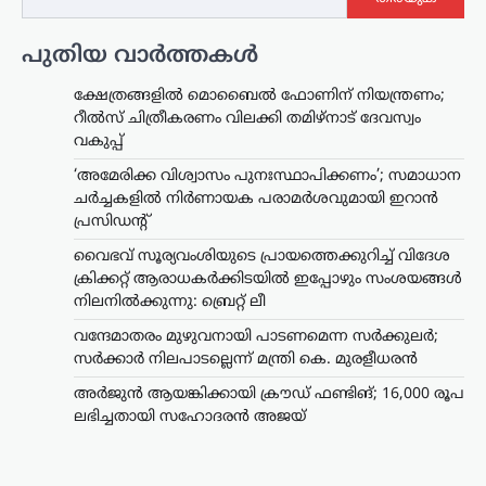
പുതിയ വാർത്തകൾ
ക്ഷേത്രങ്ങളിൽ മൊബൈൽ ഫോണിന് നിയന്ത്രണം;
റീൽസ് ചിത്രീകരണം വിലക്കി തമിഴ്നാട് ദേവസ്വം
വകുപ്പ്
‘അമേരിക്ക വിശ്വാസം പുനഃസ്ഥാപിക്കണം’; സമാധാന
ചർച്ചകളിൽ നിർണായക പരാമർശവുമായി ഇറാൻ
പ്രസിഡന്റ്
വൈഭവ് സൂര്യവംശിയുടെ പ്രായത്തെക്കുറിച്ച് വിദേശ
ക്രിക്കറ്റ് ആരാധകർക്കിടയിൽ ഇപ്പോഴും സംശയങ്ങൾ
നിലനിൽക്കുന്നു: ബ്രെറ്റ് ലീ
വന്ദേമാതരം മുഴുവനായി പാടണമെന്ന സർക്കുലർ;
സർക്കാർ നിലപാടല്ലെന്ന് മന്ത്രി കെ. മുരളീധരൻ
അർജുൻ ആയങ്കിക്കായി ക്രൗഡ് ഫണ്ടിങ്; 16,000 രൂപ
ലഭിച്ചതായി സഹോദരൻ അജയ്