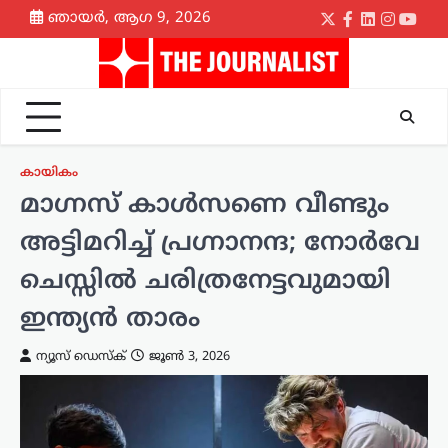
Skip
ഞായർ, ആഗ 9, 2026
Twitter
Facebook
LinkedIn
Instagr
yout
to
content
കായികം
മാഗ്നസ് കാൾസണെ വീണ്ടും
അട്ടിമറിച്ച് പ്രഗ്നാനന്ദ; നോർവേ
ചെസ്സിൽ ചരിത്രനേട്ടവുമായി
ഇന്ത്യൻ താരം
ന്യൂസ് ഡെസ്ക്
ജൂൺ 3, 2026