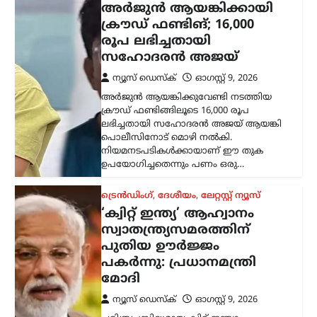
സ്വാതന്ത്ര്യസമരത്തിന്
പുതിയ ഊർജ്ജം
പകർന്നു: പ്രധാനമന്ത്രി
മോദി
ന്യൂസ് ഡെസ്ക്
ഓഗസ്റ്റ്‌ 9, 2026
ചരിത്രപ്രസിദ്ധമായ ക്വിറ്റ് ഇന്ത്യാ
പ്രസ്ഥാനത്തിന്റെ വാർഷിക ദിനത്തിൽ
സ്വാതന്ത്ര്യസമര സേനാനികൾക്ക്
ആദരാഞ്ജലി അർപ്പിച്ച് പ്രധാനമന്ത്രി
നരേന്ദ്ര മോദി. രാജ്യത്തിന്റെ
സ്വാതന്ത്ര്യത്തിനായി പോരാടിയവരുടെ
ധൈര്യവും ത്യാഗവും വരും
തലമുറകൾക്കും…
ട്രെൻഡിംഗ്
,
ദേശീയം
,
രാഷ്ട്രീയം
മന്ത്രിസ്ഥാനം രാജിവെച്ചത്
സ്വന്തം തീരുമാനപ്രകാരം;
പദവികൾ എനിക്ക്
നിർബന്ധമല്ല: ധർമേന്ദ്ര
പ്രധാൻ