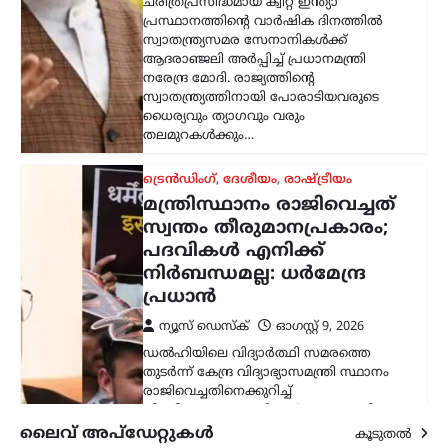
ന്യൂസ് ഡെസ്ക്
ഓഗസ്റ്റ്‌ 9, 2026
ഡൽഹിയിലെ വിദ്യാർത്ഥി സമരത്തെ
തുടർന്ന് കേന്ദ്ര വിദ്യാഭ്യാസമന്ത്രി സ്ഥാനം
രാജിവെച്ചതിനെക്കുറിച്ച്
വിശദീകരണവുമായി മുൻ കേന്ദ്രമന്ത്രി
ധർമ്മേന്ദ്ര പ്രധാൻ. രാജി പ്രഖ്യാപിച്ച് രണ്ട്
ആഴ്ചകൾക്ക് ശേഷമാണ് അദ്ദേഹം
വിഷയത്തിൽ…
കേരളം
,
തിരുവനന്തപുരം
,
ലേറ്റസ്റ്റ് ന്യൂസ്
വന്ദേമാതരം മുഴുവനായി
പാടണമെന്ന സർക്കുലർ;
സർക്കാർ നിലപാടല്ലെന്ന്
മന്ത്രി കെ. മുരളീധരൻ
ന്യൂസ് ഡെസ്ക്
ഓഗസ്റ്റ്‌ 9, 2026
സ്വാതന്ത്ര്യദിനാഘോഷങ്ങളുടെ ഭാഗമായി
നടക്കുന്ന ചടങ്ങുകളിൽ വന്ദേമാതരം
പൂർണമായും ആലപിക്കണമെന്ന ചീഫ്
സെക്രട്ടറിയുടെ സർക്കുലറിനെതിരെ
പ്രതികരിച്ച് മന്ത്രി കെ. മുരളീധരൻ. കേന്ദ്ര
ലൈവ് അപ്‌ഡേറ്റുകൾ
കൂടുതൽ