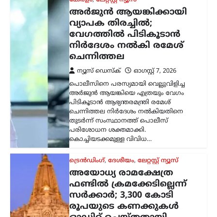
അയോധ്യ രാമക്ഷേത്ര
ഫണ്ടിൽ ക്രമക്കേടില്ലെന്ന്
സർക്കാർ; 3,300 കോടി
രൂപയുടെ കണക്കുകൾ
ഓഡിറ്റ് ചെയ്തതായി
വിശദീകരണം
ന്യൂസ് ഡെസ്ക്
ഓഗസ്റ്റ്‌ 7, 2026
അയോധ്യ രാമക്ഷേത്രത്തിനായി ലഭിച്ച
3,300 കോടി രൂപയുടെ സംഭാവനകളുടെ
വിനിയോഗത്തിൽ യാതൊരു ക്രമക്കേടും
നടന്നിട്ടില്ലെന്ന് സർക്കാർ വൃത്തങ്ങൾ
വ്യക്തമാക്കി. സംഭാവന തുകയുടെ
ഉപയോഗവുമായി ബന്ധപ്പെട്ട് ഉയർന്ന
ആരോപണങ്ങൾ…
കേരളം
,
തിരുവനന്തപുരം
,
വാർത്തകൾ
വീട്ടുപടിക്കലെ പെൻഷൻ
വിതരണം നിർത്തുന്നത്
അനീതി; ഉത്തരവ്