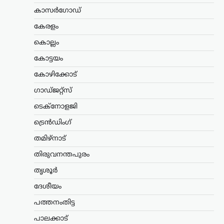
ഫണ്ടിൽ ക്രമക്കേടില്ലെന്ന്
കാസർഗോഡ്
സർക്കാർ; 3,300 കോടി
കേരളം
രൂപയുടെ കണക്കുകൾ
ഓഡിറ്റ് ചെയ്തതായി
കൊല്ലം
വിശദീകരണം
കോട്ടയം
ന്യൂസ് ഡെസ്ക്
ഓഗസ്റ്റ്‌ 7, 2026
കോഴിക്കോട്
അയോധ്യ രാമക്ഷേത്രത്തിനായി ലഭിച്ച
ഗാഡ്ജറ്റ്സ്
3,300 കോടി രൂപയുടെ സംഭാവനകളുടെ
വിനിയോഗത്തിൽ യാതൊരു ക്രമക്കേടും
ടെക്നോളജി
നടന്നിട്ടില്ലെന്ന് സർക്കാർ വൃത്തങ്ങൾ
വ്യക്തമാക്കി. സംഭാവന തുകയുടെ
ട്രെൻഡിംഗ്
ഉപയോഗവുമായി ബന്ധപ്പെട്ട് ഉയർന്ന
തമിഴ്നാട്
ആരോപണങ്ങൾ…
തിരുവനന്തപുരം
കേരളം
,
തിരുവനന്തപുരം
,
വാർത്തകൾ
തൃശൂർ
വീട്ടുപടിക്കലെ പെൻഷൻ
വിതരണം നിർത്തുന്നത്
ദേശീയം
അനീതി; ഉത്തരവ്
പത്തനംതിട്ട
പിൻവലിക്കണമെന്ന്
പാലക്കാട്
പിണറായി വിജയൻ