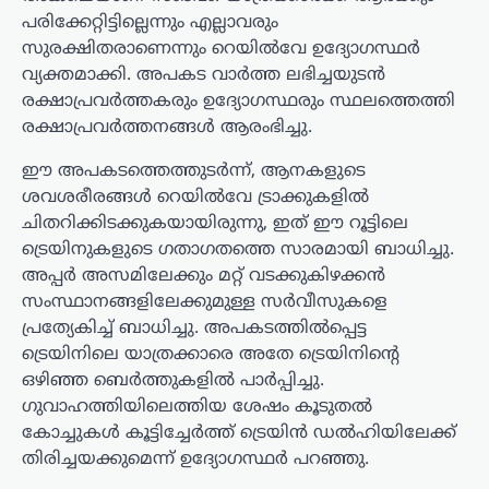
പരിക്കേറ്റിട്ടില്ലെന്നും എല്ലാവരും
സുരക്ഷിതരാണെന്നും റെയിൽവേ ഉദ്യോഗസ്ഥർ
വ്യക്തമാക്കി. അപകട വാർത്ത ലഭിച്ചയുടൻ
രക്ഷാപ്രവർത്തകരും ഉദ്യോഗസ്ഥരും സ്ഥലത്തെത്തി
രക്ഷാപ്രവർത്തനങ്ങൾ ആരംഭിച്ചു.
ഈ അപകടത്തെത്തുടർന്ന്, ആനകളുടെ
ശവശരീരങ്ങൾ റെയിൽവേ ട്രാക്കുകളിൽ
ചിതറിക്കിടക്കുകയായിരുന്നു, ഇത് ഈ റൂട്ടിലെ
ട്രെയിനുകളുടെ ഗതാഗതത്തെ സാരമായി ബാധിച്ചു.
അപ്പർ അസമിലേക്കും മറ്റ് വടക്കുകിഴക്കൻ
സംസ്ഥാനങ്ങളിലേക്കുമുള്ള സർവീസുകളെ
പ്രത്യേകിച്ച് ബാധിച്ചു. അപകടത്തിൽപ്പെട്ട
ട്രെയിനിലെ യാത്രക്കാരെ അതേ ട്രെയിനിന്റെ
ഒഴിഞ്ഞ ബെർത്തുകളിൽ പാർപ്പിച്ചു.
ഗുവാഹത്തിയിലെത്തിയ ശേഷം കൂടുതൽ
കോച്ചുകൾ കൂട്ടിച്ചേർത്ത് ട്രെയിൻ ഡൽഹിയിലേക്ക്
തിരിച്ചയക്കുമെന്ന് ഉദ്യോഗസ്ഥർ പറഞ്ഞു.