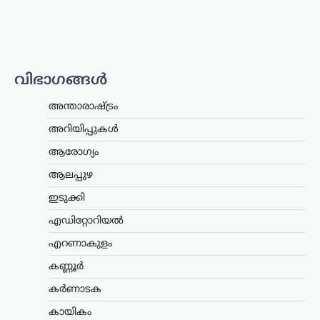
പ്രതിഷേധവുമായി എത്തിയത്. ഹരിയാന
നിയമസഭാ തെരഞ്ഞെടുപ്പിൽ സീറ്റ്
നൽകാമെന്ന്…
കേരളം
,
ലേറ്റസ്റ്റ് ന്യൂസ്
വിഭാഗങ്ങൾ
അര്‍ജുന്‍ ആയങ്കിക്കായി
വ്യാപക തിരച്ചില്‍;
അന്താരാഷ്ട്രം
വേഗത്തില്‍ പിടികൂടാന്‍
നിര്‍ദേശം നല്‍കി രമേശ്
അറിയിപ്പുകൾ
ചെന്നിത്തല
ആരോഗ്യം
ന്യൂസ് ഡെസ്ക്
ഓഗസ്റ്റ്‌ 7, 2026
ആലപ്പുഴ
പൊലീസിനെ പരസ്യമായി വെല്ലുവിളിച്ച
ഇടുക്കി
അര്‍ജുന്‍ ആയങ്കിയെ എത്രയും വേഗം
പിടികൂടാന്‍ ആഭ്യന്തരമന്ത്രി രമേശ്
എഡിറ്റോറിയൽ
ചെന്നിത്തല നിര്‍ദേശം നല്‍കിയതിനെ
തുടര്‍ന്ന് സംസ്ഥാനത്ത് പൊലീസ്
എറണാകുളം
പരിശോധന ശക്തമാക്കി.
കണ്ണൂർ
കൊച്ചിയടക്കമുള്ള വിവിധ…
കർണാടക
ട്രെൻഡിംഗ്
,
ദേശീയം
,
ലേറ്റസ്റ്റ് ന്യൂസ്
കായികം
അയോധ്യ രാമക്ഷേത്ര