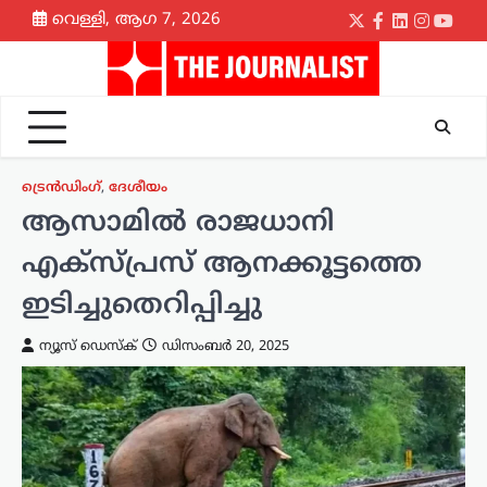
Skip
വെള്ളി, ആഗ 7, 2026
Twitter
Facebook
LinkedIn
Instagr
yout
to
content
ട്രെൻഡിംഗ്
,
ദേശീയം
ആസാമിൽ രാജധാനി
എക്‌സ്പ്രസ് ആനക്കൂട്ടത്തെ
ഇടിച്ചുതെറിപ്പിച്ചു
ന്യൂസ് ഡെസ്ക്
ഡിസംബർ 20, 2025