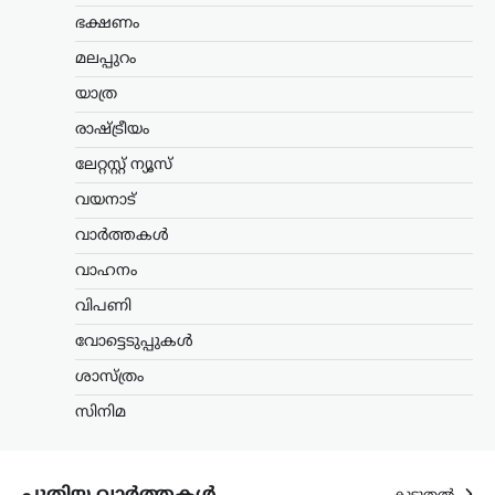
ഭക്ഷണം
ന്യൂസ് ഡെസ്ക്
ഓഗസ്റ്റ്‌ 7, 2026
സഹകരണ ബാങ്കുകൾ മുഖേന
മലപ്പുറം
ഗുണഭോക്താക്കളുടെ വീടുകളിലെത്തി
യാത്ര
ക്ഷേമപെൻഷൻ വിതരണം ചെയ്യുന്ന
സംവിധാനം അവസാനിപ്പിക്കാനുള്ള
രാഷ്ട്രീയം
സർക്കാർ നടപടിയെ വിമർശിച്ച്
പ്രതിപക്ഷ നേതാവ് പിണറായി വിജയൻ.
ലേറ്റസ്റ്റ് ന്യൂസ്
കേരളം രാജ്യത്തിന് മാതൃകയായി…
വയനാട്
ട്രെൻഡിംഗ്
,
ലേറ്റസ്റ്റ് ന്യൂസ്
വാർത്തകൾ
രാഹുൽ ഗാന്ധിയുടെ
വാഹനം
വസതിക്ക് മുന്നിൽ
വിപണി
പ്രതിഷേധം; കോൺഗ്രസ്
സീറ്റ് വാഗ്ദാനം ചെയ്ത്
വോട്ടെടുപ്പുകൾ
പണം തട്ടിയെന്ന്
ശാസ്ത്രം
ആരോപണം
സിനിമ
ന്യൂസ് ഡെസ്ക്
ഓഗസ്റ്റ്‌ 7, 2026
ലോക്സഭാ പ്രതിപക്ഷ നേതാവ് രാഹുൽ
ഗാന്ധിയുടെ വസതിക്ക് മുന്നിൽ
പ്രതിഷേധം. ഹരിയാന സ്വദേശിയായ ഒരു
പുതിയ വാർത്തകൾ