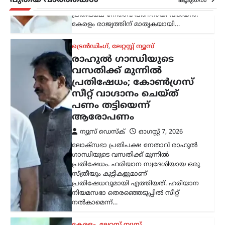
കൂടുതൽ
സ്ത്രീയും കുട്ടികളുമാണ്
പ്രതിഷേധവുമായി എത്തിയത്. ഹരിയാന
നിയമസഭാ തെരഞ്ഞെടുപ്പിൽ സീറ്റ്
നൽകാമെന്ന്…
കേരളം
,
ലേറ്റസ്റ്റ് ന്യൂസ്
അര്‍ജുന്‍ ആയങ്കിക്കായി
വ്യാപക തിരച്ചില്‍;
വേഗത്തില്‍ പിടികൂടാന്‍
നിര്‍ദേശം നല്‍കി രമേശ്
ചെന്നിത്തല
ന്യൂസ് ഡെസ്ക്
ഓഗസ്റ്റ്‌ 7, 2026
പൊലീസിനെ പരസ്യമായി വെല്ലുവിളിച്ച
അര്‍ജുന്‍ ആയങ്കിയെ എത്രയും വേഗം
പിടികൂടാന്‍ ആഭ്യന്തരമന്ത്രി രമേശ്
ചെന്നിത്തല നിര്‍ദേശം നല്‍കിയതിനെ
തുടര്‍ന്ന് സംസ്ഥാനത്ത് പൊലീസ്
പരിശോധന ശക്തമാക്കി.
കൊച്ചിയടക്കമുള്ള വിവിധ…
ട്രെൻഡിംഗ്
,
ദേശീയം
,
ലേറ്റസ്റ്റ് ന്യൂസ്