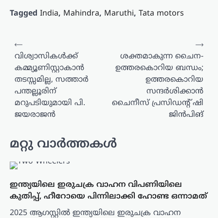
Tagged
India
,
Mahindra
,
Maruthi
,
Tata motors
പോസ്റ്റുകളിലൂടെ
⟵
⟶
വിശ്വാസികൾക്ക്
ശക്തമാകുന്ന ചൈന-
കമ്മ്യൂണിസ്റ്റാകാൻ
ഉത്തരകൊറിയ ബന്ധം;
തടസ്സമില്ല, സത്താർ
ഉത്തരകൊറിയ
പന്തല്ലൂരിന്
സന്ദർശിക്കാൻ
മറുപടിയുമായി പി.
ചൈനീസ് പ്രസിഡന്റ് ഷി
ജയരാജൻ
ജിൻപിങ്
മറ്റു വാർത്തകൾ
ഇന്ത്യയിലെ ഇരുചക്ര വാഹന വിപണിയിലെ
കുതിപ്പ്, ഹീറോയെ പിന്നിലാക്കി ഹോണ്ട ഒന്നാമത്
2025 ആഗസ്റ്റിൽ ഇന്ത്യയിലെ ഇരുചക്ര വാഹന