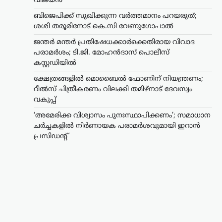
വിജയൻ
ബിജെപിക്ക് സുഖിക്കുന്ന വര്‍ത്തമാനം പറയരുത്;
ശശി തരൂരിനോട് കെ.സി വേണുഗോപാൽ
ജന്തർ മന്തർ പ്രതിഷേധക്കാർക്കെതിരായ വിവാദ
പരാമർശം; ടി.ജി. മോഹൻദാസ് പൊലീസ്
കസ്റ്റഡിയിൽ
ക്ഷേത്രങ്ങളിൽ മൊബൈൽ ഫോണിന് നിയന്ത്രണം;
റീൽസ് ചിത്രീകരണം വിലക്കി തമിഴ്നാട് ദേവസ്വം
വകുപ്പ്
‘അമേരിക്ക വിശ്വാസം പുനഃസ്ഥാപിക്കണം’; സമാധാന
ചർച്ചകളിൽ നിർണായക പരാമർശവുമായി ഇറാൻ
പ്രസിഡന്റ്