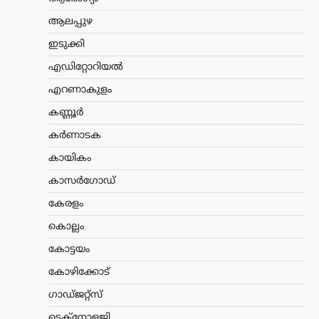
കായികം
ആലപ്പുഴ
വൈഭവ് സൂര്യവംശിയുടെ
ഇടുക്കി
പ്രായത്തെക്കുറിച്ച് വിദേശ
എഡിറ്റോറിയൽ
ക്രിക്കറ്റ്
ആരാധകർക്കിടയിൽ
എറണാകുളം
ഇപ്പോഴും സംശയങ്ങൾ
കണ്ണൂർ
നിലനിൽക്കുന്നു: ബ്രെറ്റ് ലീ
കർണാടക
ന്യൂസ് ഡെസ്ക്
ഓഗസ്റ്റ്‌ 9, 2026
കായികം
ഇന്ത്യൻ ക്രിക്കറ്റിലെ കൗമാരതാരം
വൈഭവ് സൂര്യവംശിയുടെ
കാസർഗോഡ്
പ്രായത്തെക്കുറിച്ച് വിദേശ ക്രിക്കറ്റ്
ആരാധകർക്കിടയിൽ ഇപ്പോഴും
കേരളം
സംശയങ്ങൾ നിലനിൽക്കുന്നുണ്ടെന്ന്
കൊല്ലം
മുൻ ഓസ്ട്രേലിയൻ പേസർ ബ്രെറ്റ് ലീ.
എന്നാൽ താരത്തിന്റെ പ്രായത്തെ…
കോട്ടയം
കേരളം
,
തിരുവനന്തപുരം
,
ലേറ്റസ്റ്റ് ന്യൂസ്
കോഴിക്കോട്
വന്ദേമാതരം മുഴുവനായി
ഗാഡ്ജറ്റ്സ്
പാടണമെന്ന സർക്കുലർ;
ടെക്നോളജി