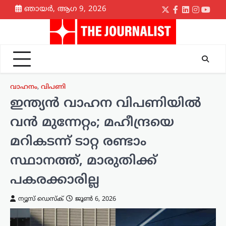
Skip
ഞായർ, ആഗ 9, 2026
Twitter
Facebook
LinkedIn
Instagr
yout
to
content
വാഹനം
,
വിപണി
ഇന്ത്യൻ വാഹന വിപണിയിൽ
വൻ മുന്നേറ്റം; മഹീന്ദ്രയെ
മറികടന്ന് ടാറ്റ രണ്ടാം
സ്ഥാനത്ത്, മാരുതിക്ക്
പകരക്കാരില്ല
ന്യൂസ് ഡെസ്ക്
ജൂൺ 6, 2026