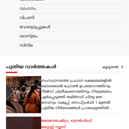
റീൽസ് ചിത്രീകരണത്തിനും നിയന്ത്രണം
ഏർപ്പെടുത്തി തമിഴ്നാട് ഹിന്ദു മത-
വാഹനം
ദേവസ്വം വകുപ്പ്. സെപ്റ്റംബർ 1 മുതൽ
വിപണി
പുതിയ നിർദേശങ്ങൾ പ്രാബല്യത്തിൽ…
വോട്ടെടുപ്പുകൾ
അന്താരാഷ്ട്രം
,
ട്രെൻഡിംഗ്
,
ശാസ്ത്രം
ലേറ്റസ്റ്റ് ന്യൂസ്
‘അമേരിക്ക വിശ്വാസം
സിനിമ
പുനഃസ്ഥാപിക്കണം’;
സമാധാന ചർച്ചകളിൽ
നിർണായക
പുതിയ വാർത്തകൾ
കൂടുതൽ
പരാമർശവുമായി ഇറാൻ
പ്രസിഡന്റ്
ന്യൂസ് ഡെസ്ക്
ഓഗസ്റ്റ്‌ 9, 2026
യുഎസുമായുള്ള സമാധാന
ചർച്ചകളെക്കുറിച്ച് നിർണായക
പരാമർശങ്ങളുമായി ഇറാൻ പ്രസിഡന്റ്
മസൂദ് പെഷേഷ്കിയാൻ. ഇരു
രാജ്യങ്ങളും തമ്മിൽ നിലവിലുള്ള
ധാരണാപത്രത്തിന്റെ അടിസ്ഥാനത്തിൽ
സമാധാനത്തിന്റെ പാതയിലൂടെ