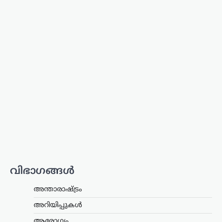
അന്താരാഷ്ട്രം
,
ട്രെൻഡിംഗ്
,
ലേറ്റസ്റ്റ് ന്യൂസ്
‘അമേരിക്ക വിശ്വാസം
പുനഃസ്ഥാപിക്കണം’;
സമാധാന ചർച്ചകളിൽ
നിർണായക
പരാമർശവുമായി ഇറാൻ
പ്രസിഡന്റ്
ന്യൂസ് ഡെസ്ക്
ഓഗസ്റ്റ്‌ 9, 2026
യുഎസുമായുള്ള സമാധാന
ചർച്ചകളെക്കുറിച്ച് നിർണായക
പരാമർശങ്ങളുമായി ഇറാൻ പ്രസിഡന്റ്
മസൂദ് പെഷേഷ്കിയാൻ. ഇരു
വിഭാഗങ്ങൾ
രാജ്യങ്ങളും തമ്മിൽ നിലവിലുള്ള
ധാരണാപത്രത്തിന്റെ അടിസ്ഥാനത്തിൽ
അന്താരാഷ്ട്രം
സമാധാനത്തിന്റെ പാതയിലൂടെ
മുന്നോട്ടുപോകാൻ ഇറാൻ
അറിയിപ്പുകൾ
പ്രതിജ്ഞാബദ്ധമാണെന്നും…
ആരോഗ്യം