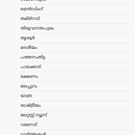
സർക്കാർ നിലപാടല്ലെന്ന്
മന്ത്രി കെ. മുരളീധരൻ
ട്രെൻഡിംഗ്
ന്യൂസ് ഡെസ്ക്
ഓഗസ്റ്റ്‌ 9, 2026
തമിഴ്നാട്
സ്വാതന്ത്ര്യദിനാഘോഷങ്ങളുടെ ഭാഗമായി
തിരുവനന്തപുരം
നടക്കുന്ന ചടങ്ങുകളിൽ വന്ദേമാതരം
പൂർണമായും ആലപിക്കണമെന്ന ചീഫ്
തൃശൂർ
സെക്രട്ടറിയുടെ സർക്കുലറിനെതിരെ
ദേശീയം
പ്രതികരിച്ച് മന്ത്രി കെ. മുരളീധരൻ. കേന്ദ്ര
സർക്കാർ പ്രോട്ടോക്കോൾ കേരളത്തിൽ
പത്തനംതിട്ട
അതേപടി നടപ്പാക്കില്ലെന്നും…
പാലക്കാട്
ട്രെൻഡിംഗ്
,
തമിഴ്നാട്
,
വാർത്തകൾ
ഭക്ഷണം
ക്ഷേത്രങ്ങളിൽ
മലപ്പുറം
മൊബൈൽ ഫോണിന്
നിയന്ത്രണം; റീൽസ്
യാത്ര
ചിത്രീകരണം വിലക്കി
രാഷ്ട്രീയം
തമിഴ്നാട് ദേവസ്വം വകുപ്പ്
ലേറ്റസ്റ്റ് ന്യൂസ്
ന്യൂസ് ഡെസ്ക്
ഓഗസ്റ്റ്‌ 9, 2026
വയനാട്
സംസ്ഥാനത്തെ പ്രധാന ക്ഷേത്രങ്ങളിൽ
മൊബൈൽ ഫോൺ ഉപയോഗത്തിനും
വാർത്തകൾ