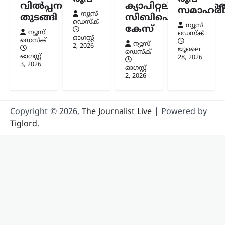
ആരാധകർക്കിടയിൽ ഇപ്പോഴും
വിൽപ്പന
ക്യാപിറ്റലിനുമെതിര
സമാഹരിച്
സംശയങ്ങൾ നിലനിൽക്കുന്നുണ്ടെന്ന്
ന്യൂസ്
തുടങ്ങി
സിബിഐ
മുൻ ഓസ്ട്രേലിയൻ പേസർ ബ്രെറ്റ് ലീ.
ഡെസ്ക്
ന്യൂസ്
കേസ്
എന്നാൽ താരത്തിന്റെ പ്രായത്തെ…
ന്യൂസ്
ഡെസ്ക്
ഓഗസ്റ്റ്‌
ഡെസ്ക്
ന്യൂസ്
2, 2026
ജൂലൈ
ഡെസ്ക്
ഓഗസ്റ്റ്‌
28, 2026
3, 2026
ഓഗസ്റ്റ്‌
2, 2026
Copyright © 2026,
The Journalist Live
| Powered by
Tiglord
.