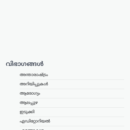
അന്താരാഷ്ട്രം
,
ട്രെൻഡിംഗ്
,
ലേറ്റസ്റ്റ് ന്യൂസ്
‘അമേരിക്ക വിശ്വാസം
പുനഃസ്ഥാപിക്കണം’;
സമാധാന ചർച്ചകളിൽ
നിർണായക
പരാമർശവുമായി ഇറാൻ
പ്രസിഡന്റ്
വിഭാഗങ്ങൾ
ന്യൂസ് ഡെസ്ക്
ഓഗസ്റ്റ്‌ 9, 2026
അന്താരാഷ്ട്രം
യുഎസുമായുള്ള സമാധാന
ചർച്ചകളെക്കുറിച്ച് നിർണായക
അറിയിപ്പുകൾ
പരാമർശങ്ങളുമായി ഇറാൻ പ്രസിഡന്റ്
മസൂദ് പെഷേഷ്കിയാൻ. ഇരു
ആരോഗ്യം
രാജ്യങ്ങളും തമ്മിൽ നിലവിലുള്ള
ആലപ്പുഴ
ധാരണാപത്രത്തിന്റെ അടിസ്ഥാനത്തിൽ
സമാധാനത്തിന്റെ പാതയിലൂടെ
ഇടുക്കി
മുന്നോട്ടുപോകാൻ ഇറാൻ
പ്രതിജ്ഞാബദ്ധമാണെന്നും…
എഡിറ്റോറിയൽ