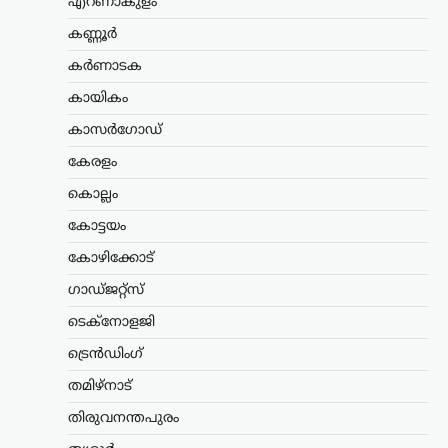
എറണാകുളം
കായികം
വൈഭവ് സൂര്യവംശിയുടെ
കണ്ണൂർ
പ്രായത്തെക്കുറിച്ച് വിദേശ
കർണാടക
ക്രിക്കറ്റ്
കായികം
ആരാധകർക്കിടയിൽ
ഇപ്പോഴും സംശയങ്ങൾ
കാസർഗോഡ്
നിലനിൽക്കുന്നു: ബ്രെറ്റ് ലീ
കേരളം
ന്യൂസ് ഡെസ്ക്
ഓഗസ്റ്റ്‌ 9, 2026
കൊല്ലം
ഇന്ത്യൻ ക്രിക്കറ്റിലെ കൗമാരതാരം
കോട്ടയം
വൈഭവ് സൂര്യവംശിയുടെ
പ്രായത്തെക്കുറിച്ച് വിദേശ ക്രിക്കറ്റ്
കോഴിക്കോട്
ആരാധകർക്കിടയിൽ ഇപ്പോഴും
സംശയങ്ങൾ നിലനിൽക്കുന്നുണ്ടെന്ന്
ഗാഡ്ജറ്റ്സ്
മുൻ ഓസ്ട്രേലിയൻ പേസർ ബ്രെറ്റ് ലീ.
എന്നാൽ താരത്തിന്റെ പ്രായത്തെ…
ടെക്നോളജി
ട്രെൻഡിംഗ്
എറണാകുളം
,
കേരളം
,
ട്രെൻഡിംഗ്
,
തമിഴ്നാട്
ലേറ്റസ്റ്റ് ന്യൂസ്
ജന്തർ മന്തർ
തിരുവനന്തപുരം
പ്രതിഷേധക്കാർക്കെതിരായ