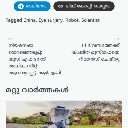
ടെലിഗ്രാം
ലിങ്ക് കോപ്പി ചെയ്യാം
Tagged
China
,
Eye surjery
,
Robot
,
Scientist
പോസ്റ്റുകളിലൂടെ
⟵
⟶
നിയമസഭാ
14 ദിവസത്തേക്ക്
തെരഞ്ഞെടുപ്പ്:
ഷിംജിത മുസ്തഫയെ
യുഡിഎഫിനോട്
റിമാന്‍ഡ് ചെയ്തു
അധിക സീറ്റ്
ആവശ്യപ്പെട്ട് ആർഎംപി
മറ്റു വാർത്തകൾ