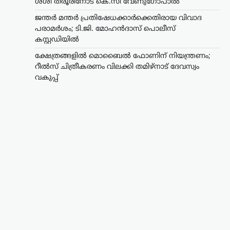
ശശി തരൂരിനോട് കെ.സി വേണുഗോപാൽ
ജന്തർ മന്തർ പ്രതിഷേധക്കാർക്കെതിരായ വിവാദ
പരാമർശം; ടി.ജി. മോഹൻദാസ് പൊലീസ്
കസ്റ്റഡിയിൽ
ക്ഷേത്രങ്ങളിൽ മൊബൈൽ ഫോണിന് നിയന്ത്രണം;
റീൽസ് ചിത്രീകരണം വിലക്കി തമിഴ്നാട് ദേവസ്വം
വകുപ്പ്
ട്രെൻഡിംഗ്
,
തമിഴ്നാട്
,
വാർത്തകൾ
ക്ഷേത്രങ്ങളിൽ
മൊബൈൽ ഫോണിന്
നിയന്ത്രണം; റീൽസ്
ചിത്രീകരണം വിലക്കി
തമിഴ്നാട് ദേവസ്വം വകുപ്പ്
ന്യൂസ് ഡെസ്ക്
ഓഗസ്റ്റ്‌ 9, 2026
സംസ്ഥാനത്തെ പ്രധാന ക്ഷേത്രങ്ങളിൽ
മൊബൈൽ ഫോൺ ഉപയോഗത്തിനും
റീൽസ് ചിത്രീകരണത്തിനും നിയന്ത്രണം
ഏർപ്പെടുത്തി തമിഴ്നാട് ഹിന്ദു മത-
ദേവസ്വം വകുപ്പ്. സെപ്റ്റംബർ 1 മുതൽ
പുതിയ നിർദേശങ്ങൾ പ്രാബല്യത്തിൽ…