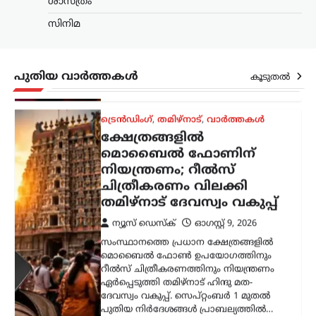
ശാസ്ത്രം
മൊബൈൽ ഫോൺ ഉപയോഗത്തിനും
സിനിമ
റീൽസ് ചിത്രീകരണത്തിനും നിയന്ത്രണം
ഏർപ്പെടുത്തി തമിഴ്നാട് ഹിന്ദു മത-
ദേവസ്വം വകുപ്പ്. സെപ്റ്റംബർ 1 മുതൽ
പുതിയ നിർദേശങ്ങൾ പ്രാബല്യത്തിൽ…
പുതിയ വാർത്തകൾ
കൂടുതൽ
അന്താരാഷ്ട്രം
,
ട്രെൻഡിംഗ്
,
ലേറ്റസ്റ്റ് ന്യൂസ്
‘അമേരിക്ക വിശ്വാസം
പുനഃസ്ഥാപിക്കണം’;
സമാധാന ചർച്ചകളിൽ
നിർണായക
പരാമർശവുമായി ഇറാൻ
പ്രസിഡന്റ്
ന്യൂസ് ഡെസ്ക്
ഓഗസ്റ്റ്‌ 9, 2026
യുഎസുമായുള്ള സമാധാന
ചർച്ചകളെക്കുറിച്ച് നിർണായക
പരാമർശങ്ങളുമായി ഇറാൻ പ്രസിഡന്റ്
മസൂദ് പെഷേഷ്കിയാൻ. ഇരു
രാജ്യങ്ങളും തമ്മിൽ നിലവിലുള്ള