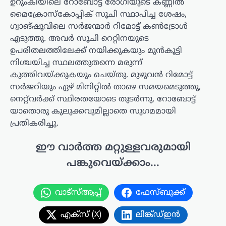
ഉറുംകിയിലെ റോബോട്ട് രോഗിയുടെ കണ്ണിൽ
മൈക്രോസ്കോപ്പിക് സൂചി സ്ഥാപിച്ച ശേഷം,
ഗ്വാങ്‌ഷൂവിലെ സർജന്മാർ റിമോട്ട് കൺട്രോൾ
എടുത്തു. അവർ സൂചി റെറ്റിനയുടെ
ഉപരിതലത്തിലേക്ക് നയിക്കുകയും മുൻകൂട്ടി
നിശ്ചയിച്ച സ്ഥലത്തുതന്നെ മരുന്ന്
കുത്തിവയ്ക്കുകയും ചെയ്തു. മുഴുവൻ റിമോട്ട്
സർജറിയും ഏഴ് മിനിറ്റിൽ താഴെ സമയമെടുത്തു,
നെറ്റ്‌വർക്ക് സ്ഥിരതയോടെ തുടർന്നു, റോബോട്ട്
യാതൊരു കുലുക്കവുമില്ലാതെ സുഗമമായി
പ്രതികരിച്ചു.
ഈ വാർത്ത മറ്റുള്ളവരുമായി
പങ്കുവെയ്ക്കാം...
വാട്സ്ആപ്പ്
ഫേസ്ബുക്ക്
എക്സ് (X)
ലിങ്ക്ഡ്ഇൻ