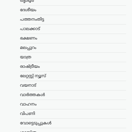
തൃശൂർ
വിവാദ പരാമർശം; ടി.ജി.
മോഹൻദാസ് പൊലീസ്
ദേശീയം
കസ്റ്റഡിയിൽ
പത്തനംതിട്ട
ന്യൂസ് ഡെസ്ക്
ഓഗസ്റ്റ്‌ 9, 2026
പാലക്കാട്
ഡൽഹിയിലെ ജന്തർ മന്തറിൽ സമരം
ഭക്ഷണം
നടത്തിയ വിദ്യാർഥികളെ അധിക്ഷേപിച്ച
സംഭവത്തിൽ ആർഎസ്എസ് നേതാവ്
മലപ്പുറം
ടി.ജി. മോഹൻദാസിനെ പൊലീസ്
കസ്റ്റഡിയിലെടുത്തു. മട്ടാഞ്ചേരി
യാത്ര
ചെറളായിയിലെ വസതിയിലെത്തിയാണ്
രാഷ്ട്രീയം
തിരുവനന്തപുരം സൈബർ പൊലീസ്…
ലേറ്റസ്റ്റ് ന്യൂസ്
ട്രെൻഡിംഗ്
,
തമിഴ്നാട്
,
വാർത്തകൾ
വയനാട്
ക്ഷേത്രങ്ങളിൽ
മൊബൈൽ ഫോണിന്
വാർത്തകൾ
നിയന്ത്രണം; റീൽസ്
വാഹനം
ചിത്രീകരണം വിലക്കി
തമിഴ്നാട് ദേവസ്വം വകുപ്പ്
വിപണി
വോട്ടെടുപ്പുകൾ
ന്യൂസ് ഡെസ്ക്
ഓഗസ്റ്റ്‌ 9, 2026
സംസ്ഥാനത്തെ പ്രധാന ക്ഷേത്രങ്ങളിൽ