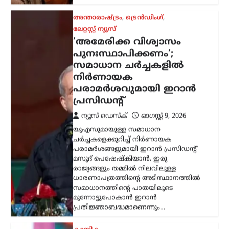
ധാരണാപത്രത്തിന്റെ അടിസ്ഥാനത്തിൽ
സമാധാനത്തിന്റെ പാതയിലൂടെ
മുന്നോട്ടുപോകാൻ ഇറാൻ
പ്രതിജ്ഞാബദ്ധമാണെന്നും…
കായികം
വൈഭവ് സൂര്യവംശിയുടെ
പ്രായത്തെക്കുറിച്ച് വിദേശ
ക്രിക്കറ്റ്
ആരാധകർക്കിടയിൽ
ഇപ്പോഴും സംശയങ്ങൾ
നിലനിൽക്കുന്നു: ബ്രെറ്റ് ലീ
ന്യൂസ് ഡെസ്ക്
ഓഗസ്റ്റ്‌ 9, 2026
ഇന്ത്യൻ ക്രിക്കറ്റിലെ കൗമാരതാരം
വൈഭവ് സൂര്യവംശിയുടെ
പ്രായത്തെക്കുറിച്ച് വിദേശ ക്രിക്കറ്റ്
ആരാധകർക്കിടയിൽ ഇപ്പോഴും
സംശയങ്ങൾ നിലനിൽക്കുന്നുണ്ടെന്ന്
മുൻ ഓസ്ട്രേലിയൻ പേസർ ബ്രെറ്റ് ലീ.
എന്നാൽ താരത്തിന്റെ പ്രായത്തെ…