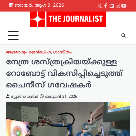
Skip
ഞായർ, ആഗ 9, 2026
Twitter
Facebook
LinkedIn
Instagr
yout
to
content
ആരോഗ്യം
,
ട്രെൻഡിംഗ്
,
ശാസ്ത്രം
നേത്ര ശസ്ത്രക്രിയയ്ക്കുള്ള
റോബോട്ട് വികസിപ്പിച്ചെടുത്ത്
ചൈനീസ് ഗവേഷകർ
ന്യൂസ് ഡെസ്ക്
ജനുവരി 21, 2026