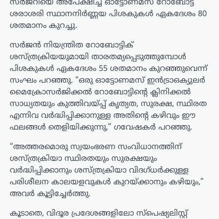
സർജറിയെ അപേക്ഷിച്ച് ഓട്ടോണമസ് റോബോട്ട്
ശരാശരി സ്ഥാനനിർണ്ണയ പിശകുകൾ ഏകദേശം 80
ശതമാനം കുറച്ചു.
സർജൻ നിയന്ത്രിത റോബോട്ടിക്
ശസ്ത്രക്രിയയുമായി താരതമ്യപ്പെടുത്തുമ്പോൾ
പിശകുകൾ ഏകദേശം 55 ശതമാനം കുറഞ്ഞുവെന്ന്
സംഘം പറഞ്ഞു. “ഒരു ഓട്ടോണമസ് ഇൻട്രാഒക്യുലർ
മൈക്രോസർജിക്കൽ റോബോട്ടിന്റെ ക്ലിനിക്കൽ
സാധ്യതയും കുത്തിവയ്പ്പ് കൃത്യത, സുരക്ഷ, സ്ഥിരത
എന്നിവ വർദ്ധിപ്പിക്കാനുള്ള അതിന്റെ കഴിവും ഈ
ഫലങ്ങൾ തെളിയിക്കുന്നു,” ഗവേഷകർ പറഞ്ഞു.
“അത്തരമൊരു സ്വയംഭരണ സംവിധാനത്തിന്
ശസ്ത്രക്രിയാ സ്ഥിരതയും സുരക്ഷയും
വർദ്ധിപ്പിക്കാനും ശസ്ത്രക്രിയാ വിദഗ്ധർക്കുള്ള
പരിശീലന കാലയളവുകൾ കുറയ്ക്കാനും കഴിയും,”
അവർ കൂട്ടിച്ചേർത്തു.
കൂടാതെ, വിദൂര പ്രദേശങ്ങളിലോ സ്പെഷ്യലിസ്റ്റ്