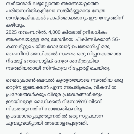
സർജന്മാർ ലഭ്യമല്ലാത്ത അങ്ങേയറ്റത്തെ
പരിതസ്ഥിതികളിലോ സങ്കീർണ്ണമായ നേത്ര
ശസ്ത്രക്രിയകൾ പ്രാപ്തമാക്കാനും ഈ നേട്ടത്തിന്
കഴിയും.
2025 നവംബറിൽ, 4,000 കിലോമീറ്ററിലധികം
അകലെയുള്ള ഒരു രോഗിയെ ചികിത്സിക്കാൻ 5G-
കണക്റ്റുചെയ്‌ത റോബോട്ട് ഉപയോഗിച്ച് ഒരു
ചൈനീസ് മെഡിക്കൽ സംഘം ഒരു വിപ്ലവകരമായ
റിമോട്ട് റോബോട്ടിക് നേത്ര ശസ്ത്രക്രിയ
നടത്തിയതായി സിൻഹുവ റിപ്പോർട്ട് ചെയ്തു.
മൈക്രോൺ-ലെവൽ കൃത്യതയോടെ നടത്തിയ ഒരു
റെറ്റിന ഇഞ്ചക്ഷൻ എന്ന നടപടിക്രമം, വികസിത
പ്രദേശങ്ങൾക്കും വിദൂര പ്രദേശങ്ങൾക്കും
ഇടയിലുള്ള മെഡിക്കൽ റിസോഴ്‌സ് വിടവ്
നികത്തുന്നതിന് സാങ്കേതികവിദ്യ
ഉപയോഗപ്പെടുത്തുന്നതിൽ ഒരു സുപ്രധാന
ചുവടുവയ്പ്പായി അടയാളപ്പെടുത്തി.