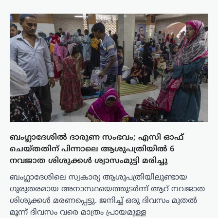
ബംഗ്ലാദേശിൽ ദാരുണ സംഭവം; എസി ഓഫ്
ചെയ്തതിന് പിന്നാലെ ആശുപത്രിയിൽ 6
നവജാത ശിശുക്കൾ ശ്വാസംമുട്ടി മരിച്ചു
ബംഗ്ലാദേശിലെ സ്വകാര്യ ആശുപത്രിയിലുണ്ടായ
ഗുരുതരമായ അനാസ്ഥയെത്തുടർന്ന് ആറ് നവജാത
ശിശുക്കൾ മരണപ്പെട്ടു. ജനിച്ച് ഒരു ദിവസം മുതൽ
മൂന്ന് ദിവസം വരെ മാത്രം പ്രായമുള്ള