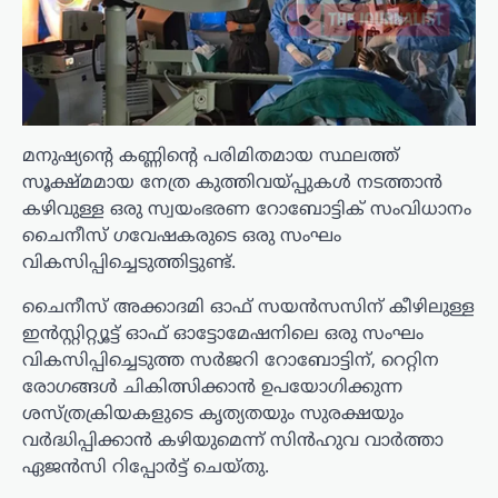
മനുഷ്യന്റെ കണ്ണിന്റെ പരിമിതമായ സ്ഥലത്ത്
സൂക്ഷ്മമായ നേത്ര കുത്തിവയ്പ്പുകൾ നടത്താൻ
കഴിവുള്ള ഒരു സ്വയംഭരണ റോബോട്ടിക് സംവിധാനം
ചൈനീസ് ഗവേഷകരുടെ ഒരു സംഘം
വികസിപ്പിച്ചെടുത്തിട്ടുണ്ട്.
ചൈനീസ് അക്കാദമി ഓഫ് സയൻസസിന് കീഴിലുള്ള
ഇൻസ്റ്റിറ്റ്യൂട്ട് ഓഫ് ഓട്ടോമേഷനിലെ ഒരു സംഘം
വികസിപ്പിച്ചെടുത്ത സർജറി റോബോട്ടിന്, റെറ്റിന
രോഗങ്ങൾ ചികിത്സിക്കാൻ ഉപയോഗിക്കുന്ന
ശസ്ത്രക്രിയകളുടെ കൃത്യതയും സുരക്ഷയും
വർദ്ധിപ്പിക്കാൻ കഴിയുമെന്ന് സിൻഹുവ വാർത്താ
ഏജൻസി റിപ്പോർട്ട് ചെയ്തു.