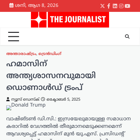
Skip
ശനി, ആഗ 8, 2026
Twitter
Facebook
LinkedIn
Instagr
yout
to
content
അന്താരാഷ്ട്രം
,
ട്രെൻഡിംഗ്
ഹമാസിന്
അന്ത്യശാസനവുമായി
ഡൊണാൾഡ് ട്രംപ്
ന്യൂസ് ഡെസ്ക്
ഒക്ടോബർ 5, 2025
വാഷിങ്ടൺ ഡി.സി.: ഇസ്രയേലുമായുള്ള സമാധാന
കരാറിൽ വേഗത്തിൽ തീരുമാനമെടുക്കണമെന്ന്
ആവശ്യപ്പെട്ട് ഹമാസിന് മുൻ യു.എസ്. പ്രസിഡൻ്റ്