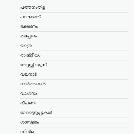
തിരച്ചിൽ തുടരുന്നതിനിടെ പൊലീസിന്
പത്തനംതിട്ട
നിർണായക നിർദേശം നൽകി തൃശൂർ
സിറ്റി പൊലീസ് കമ്മിഷണർ. പ്രതിയെ
പാലക്കാട്
പിടികൂടുന്നതിനിടെ അടിയന്തര
ഭക്ഷണം
സാഹചര്യമുണ്ടായാൽ…
മലപ്പുറം
ട്രെൻഡിംഗ്
,
ദേശീയം
,
രാഷ്ട്രീയം
യാത്ര
ഭീകരരും തീവ്രവാദികളും
ഭയപ്പെടുന്ന നേതാവ്;
രാഷ്ട്രീയം
അമിത് ഷാ മറുപടി
ലേറ്റസ്റ്റ് ന്യൂസ്
പറയാൻ തുടങ്ങിയാൽ
വയനാട്
പ്രതിപക്ഷത്തിന്
താങ്ങാനാകില്ല: കിരൺ
വാർത്തകൾ
റിജിജു
വാഹനം
ന്യൂസ് ഡെസ്ക്
ഓഗസ്റ്റ്‌ 7, 2026
വിപണി
പാർലമെന്റിൽ കേന്ദ്ര ആഭ്യന്തരമന്ത്രി
അമിത് ഷായുടെ അസാന്നിധ്യം
വോട്ടെടുപ്പുകൾ
ചൂണ്ടിക്കാട്ടി പ്രതിപക്ഷം പ്രതിഷേധം
ശാസ്ത്രം
ശക്തമാക്കുന്നതിനിടെ, അദ്ദേഹത്തിന്
പിന്തുണയുമായി കേന്ദ്ര പാർലമെന്ററി
സിനിമ