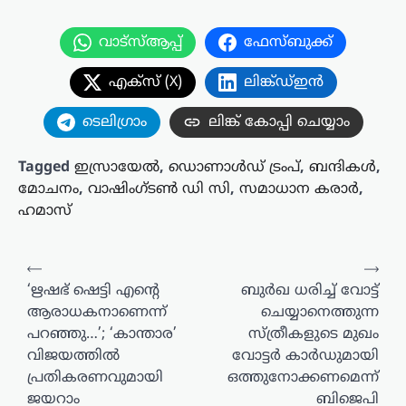
വാട്സ്ആപ്പ്
ഫേസ്ബുക്ക്
എക്സ് (X)
ലിങ്ക്ഡ്ഇൻ
ടെലിഗ്രാം
ലിങ്ക് കോപ്പി ചെയ്യാം
Tagged
ഇസ്രായേൽ
,
ഡൊണാൾഡ് ട്രംപ്
,
ബന്ദികൾ
,
മോചനം
,
വാഷിംഗ്ടൺ ഡി സി
,
സമാധാന കരാർ
,
ഹമാസ്
പോസ്റ്റുകളിലൂടെ
⟵
⟶
‘ഋഷഭ് ഷെട്ടി എന്റെ
ബുർഖ ധരിച്ച് വോട്ട്
ആരാധകനാണെന്ന്
ചെയ്യാനെത്തുന്ന
പറഞ്ഞു…’; ‘കാന്താര’
സ്ത്രീകളുടെ മുഖം
വിജയത്തിൽ
വോട്ടർ കാർഡുമായി
പ്രതികരണവുമായി
ഒത്തുനോക്കണമെന്ന്
ജയറാം
ബിജെപി