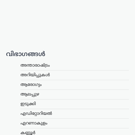
പിൻവലിച്ച് ഭാര്യ സംഗീത;
കുടുംബ കോടതിയിൽ
കേസ് അവസാനിച്ചു
ന്യൂസ് ഡെസ്ക്
ഓഗസ്റ്റ്‌ 7, 2026
തമിഴ്‌നാട് മുഖ്യമന്ത്രി കൂടിയായ തമിഴ്‌നാട്
വെട്രി കഴകം അധ്യക്ഷൻ
വിജയ്‌ക്കെതിരെ ഭാര്യ സംഗീത
വിഭാഗങ്ങൾ
സമർപ്പിച്ചിരുന്ന വിവാഹമോചന
ഹർജിയും താമസാവകാശ ഹർജിയും
പിൻവലിച്ചു. ചെങ്കൽപ്പേട്ട് ജില്ലാ കുടുംബ
അന്താരാഷ്ട്രം
കോടതിയിലാണ്…
അറിയിപ്പുകൾ
കേരളം
,
തിരുവനന്തപുരം
,
രാഷ്ട്രീയം
ആരോഗ്യം
കേന്ദ്രത്തിന്റെ എഥനോൾ-
ആലപ്പുഴ
പെട്രോൾ
ഇടുക്കി
നയത്തിനെതിരെ ജനകീയ
പ്രതിഷേധം ശക്തമാക്കും;
എഡിറ്റോറിയൽ
മുന്നറിയിപ്പുമായി
എറണാകുളം
സിപിഐഎം
കണ്ണൂർ