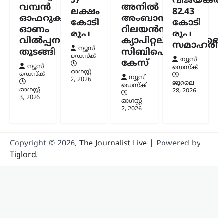
57
വിജയകര
വമ്പൻ
അനിൽ
ലക്ഷം
82.43
ഓഫറുകളുമായി
അംബാനിക്കും
കോടി
കോടി
ഓണം
റിലയൻസ്
രൂപ
രൂപ
വിൽപ്പന
ക്യാപിറ്റലിനുമെതിര
സമാഹരിച്
ന്യൂസ്
തുടങ്ങി
സിബിഐ
ഡെസ്ക്
ന്യൂസ്
കേസ്
ന്യൂസ്
ഡെസ്ക്
ഓഗസ്റ്റ്‌
ഡെസ്ക്
ന്യൂസ്
2, 2026
ജൂലൈ
ഡെസ്ക്
ഓഗസ്റ്റ്‌
28, 2026
3, 2026
ഓഗസ്റ്റ്‌
2, 2026
Copyright © 2026,
The Journalist Live
| Powered by
Tiglord
.