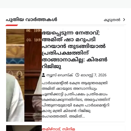
കാര്യ മന്ത്രി കിരൺ റിജിജു
രംഗത്തെത്തി. അമിത്…
തമിഴ്നാട്
,
സിനിമ
പുതിയ വാർത്തകൾ
കൂടുതൽ
വിജയ്‌ക്കെതിരായ
വിവാഹമോചന ഹർജി
പിൻവലിച്ച് ഭാര്യ സംഗീത;
കുടുംബ കോടതിയിൽ
കേസ് അവസാനിച്ചു
ന്യൂസ് ഡെസ്ക്
ഓഗസ്റ്റ്‌ 7, 2026
തമിഴ്‌നാട് മുഖ്യമന്ത്രി കൂടിയായ തമിഴ്‌നാട്
വെട്രി കഴകം അധ്യക്ഷൻ
വിജയ്‌ക്കെതിരെ ഭാര്യ സംഗീത
സമർപ്പിച്ചിരുന്ന വിവാഹമോചന
ഹർജിയും താമസാവകാശ ഹർജിയും
പിൻവലിച്ചു. ചെങ്കൽപ്പേട്ട് ജില്ലാ കുടുംബ
കോടതിയിലാണ്…
കേരളം
,
തിരുവനന്തപുരം
,
രാഷ്ട്രീയം
കേന്ദ്രത്തിന്റെ എഥനോൾ-
പെട്രോൾ