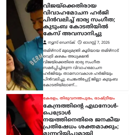
നയത്തിനെതിരെ ജനകീയ
പ്രതിഷേധം ശക്തമാക്കും;
മുന്നറിയിപ്പുമായി
സിപിഐഎം
ന്യൂസ് ഡെസ്ക്
ഓഗസ്റ്റ്‌ 7, 2026
കേന്ദ്ര സർക്കാറിന്റെ എഥനോൾ-
പെട്രോൾ നയത്തിനെതിരെ രൂക്ഷ
വിമർശനവുമായി സിപിഐഎം പോളിറ്റ്
ബ്യൂറോ. ഭക്ഷ്യവിളകൾ ഇന്ധന
ഉൽപ്പാദനത്തിനായി വ്യാപകമായി
ഉപയോഗിക്കുന്നത് രാജ്യത്തിന്റെ
ഭക്ഷ്യസുരക്ഷയെ ബാധിക്കുമെന്നാണ്
പാർട്ടി മുന്നറിയിപ്പ് നൽകിയത്.…
കേരളം
,
തിരുവനന്തപുരം
,
വാർത്തകൾ
അടിയന്തര
സാഹചര്യത്തിൽ
വെടിവെക്കാൻ നിർദേശം;
അർജുൻ
ആയങ്കിക്കായുള്ള