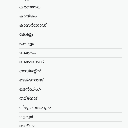
ന്യൂസ് ഡെസ്ക്
ഓഗസ്റ്റ്‌ 7, 2026
കർണാടക
കേന്ദ്ര സർക്കാറിന്റെ എഥനോൾ-
പെട്രോൾ നയത്തിനെതിരെ രൂക്ഷ
കായികം
വിമർശനവുമായി സിപിഐഎം പോളിറ്റ്
ബ്യൂറോ. ഭക്ഷ്യവിളകൾ ഇന്ധന
കാസർഗോഡ്
ഉൽപ്പാദനത്തിനായി വ്യാപകമായി
കേരളം
ഉപയോഗിക്കുന്നത് രാജ്യത്തിന്റെ
ഭക്ഷ്യസുരക്ഷയെ ബാധിക്കുമെന്നാണ്
കൊല്ലം
പാർട്ടി മുന്നറിയിപ്പ് നൽകിയത്.…
കോട്ടയം
കേരളം
,
തിരുവനന്തപുരം
,
വാർത്തകൾ
കോഴിക്കോട്
അടിയന്തര
ഗാഡ്ജറ്റ്സ്
സാഹചര്യത്തിൽ
വെടിവെക്കാൻ നിർദേശം;
ടെക്നോളജി
അർജുൻ
ട്രെൻഡിംഗ്
ആയങ്കിക്കായുള്ള
തിരച്ചിൽ ശക്തമാക്കി
തമിഴ്നാട്
പൊലീസ്
തിരുവനന്തപുരം
ന്യൂസ് ഡെസ്ക്
ഓഗസ്റ്റ്‌ 7, 2026
തൃശൂർ
നിരവധി ക്രിമിനൽ കേസുകളിൽ
ദേശീയം
പ്രതിയായ അർജുൻ ആയങ്കിക്കായുള്ള