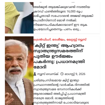
ന്യൂസ് ഡെസ്ക്
ഓഗസ്റ്റ്‌ 9, 2026
ചരിത്രപ്രസിദ്ധമായ ക്വിറ്റ് ഇന്ത്യാ
പ്രസ്ഥാനത്തിന്റെ വാർഷിക ദിനത്തിൽ
സ്വാതന്ത്ര്യസമര സേനാനികൾക്ക്
ആദരാഞ്ജലി അർപ്പിച്ച് പ്രധാനമന്ത്രി
നരേന്ദ്ര മോദി. രാജ്യത്തിന്റെ
സ്വാതന്ത്ര്യത്തിനായി പോരാടിയവരുടെ
ധൈര്യവും ത്യാഗവും വരും
തലമുറകൾക്കും…
ട്രെൻഡിംഗ്
,
ദേശീയം
,
രാഷ്ട്രീയം
മന്ത്രിസ്ഥാനം രാജിവെച്ചത്
സ്വന്തം തീരുമാനപ്രകാരം;
പദവികൾ എനിക്ക്
നിർബന്ധമല്ല: ധർമേന്ദ്ര
പ്രധാൻ
ന്യൂസ് ഡെസ്ക്
ഓഗസ്റ്റ്‌ 9, 2026
ഡൽഹിയിലെ വിദ്യാർത്ഥി സമരത്തെ
തുടർന്ന് കേന്ദ്ര വിദ്യാഭ്യാസമന്ത്രി സ്ഥാനം
രാജിവെച്ചതിനെക്കുറിച്ച്