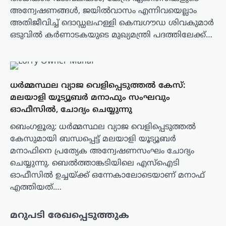
അന്വേഷണങ്ങൾ, ജയിൽവാസം എന്നിവയെല്ലാം
അതിജീവിച്ച് ദൊഡ്ഡലഹള്ളി കെമ്പഗൗഡ ശിവകുമാർ
ഒടുവിൽ കർണാടകയുടെ മുഖ്യമന്ത്രി പദത്തിലേക്ക്…
ധർമ്മസ്ഥല വ്യാജ വെളിപ്പെടുത്തൽ കേസ്:
മലയാളി യൂട്യൂബർ മനാഫും സംഘവും
ഓഫീസിൽ, ചോദ്യം ചെയ്യുന്നു
ബെം​ഗളൂരു: ധർമ്മസ്ഥല വ്യാജ വെളിപ്പെടുത്തൽ
കേസുമായി ബന്ധപ്പെട്ട് മലയാളി യൂട്യൂബർ
മനാഫിനെ പ്രത്യേക അന്വേഷണസംഘം ചോദ്യം
ചെയ്യുന്നു. ബെൽത്താങ്കടിയിലെ എസ്ഐടി
ഓഫീസിൽ ഉച്ചയ്ക്ക് ഒന്നേകാലോടെയാണ് മനാഫ്
എത്തിയത്.…
മറുപടി രേഖപ്പെടുത്തുക