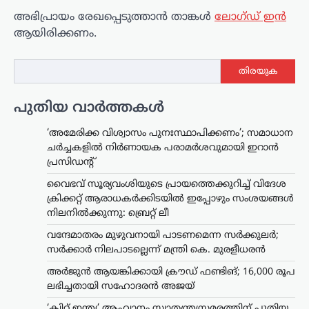
അഭിപ്രായം രേഖപ്പെടുത്താ‍ൻ താങ്കൾ
ലോഗ്ഡ് ഇൻ
ആയിരിക്കണം.
തിരയുക
പുതിയ വാർത്തകൾ
‘അമേരിക്ക വിശ്വാസം പുനഃസ്ഥാപിക്കണം’; സമാധാന
ചർച്ചകളിൽ നിർണായക പരാമർശവുമായി ഇറാൻ
പ്രസിഡന്റ്
വൈഭവ് സൂര്യവംശിയുടെ പ്രായത്തെക്കുറിച്ച് വിദേശ
ക്രിക്കറ്റ് ആരാധകർക്കിടയിൽ ഇപ്പോഴും സംശയങ്ങൾ
നിലനിൽക്കുന്നു: ബ്രെറ്റ് ലീ
വന്ദേമാതരം മുഴുവനായി പാടണമെന്ന സർക്കുലർ;
സർക്കാർ നിലപാടല്ലെന്ന് മന്ത്രി കെ. മുരളീധരൻ
അർജുൻ ആയങ്കിക്കായി ക്രൗഡ് ഫണ്ടിങ്; 16,000 രൂപ
ലഭിച്ചതായി സഹോദരൻ അജയ്
‘ക്വിറ്റ് ഇന്ത്യ’ ആഹ്വാനം സ്വാതന്ത്ര്യസമരത്തിന് പുതിയ