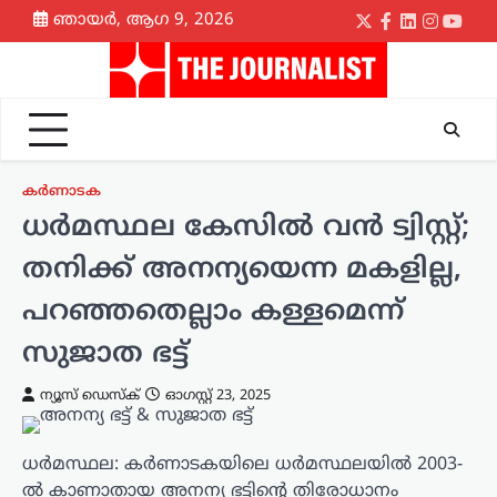
Skip
ഞായർ, ആഗ 9, 2026
Twitter
Facebook
LinkedIn
Instagr
yout
to
content
കർണാടക
ധര്‍മസ്ഥല കേസിൽ വൻ ട്വിസ്റ്റ്;
തനിക്ക് അനന്യയെന്ന മകളില്ല,
പറഞ്ഞതെല്ലാം കള്ളമെന്ന്
സുജാത ഭട്ട്
ന്യൂസ് ഡെസ്ക്
ഓഗസ്റ്റ്‌ 23, 2025
ധര്‍മസ്ഥല: കര്‍ണാടകയിലെ ധര്‍മസ്ഥലയിൽ 2003-
ല്‍ കാണാതായ അനന്യ ഭട്ടിന്റെ തിരോധാനം