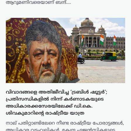
ആറുമണിവരെയാണ് ബന്ദ്.…
വിവാദങ്ങളെ അതിജീവിച്ച ‘ട്രബിൾ ഷൂട്ടർ’;
പ്രതിസന്ധികളിൽ നിന്ന് കർണാടകയുടെ
അധികാരക്കസേരയിലേക്ക് ഡി.കെ.
ശിവകുമാറിന്റെ രാഷ്ട്രീയ യാത്ര
നാല് പതിറ്റാണ്ടിലേറെ നീണ്ട രാഷ്ട്രീയ പോരാട്ടങ്ങൾ,
അധികാര വടംവലികൾ, കേന്ദ്ര ഏജൻസികളുടെ