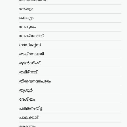
തുടർന്ന് കേന്ദ്ര വിദ്യാഭ്യാസമന്ത്രി സ്ഥാനം
കേരളം
രാജിവെച്ചതിനെക്കുറിച്ച്
വിശദീകരണവുമായി മുൻ കേന്ദ്രമന്ത്രി
കൊല്ലം
ധർമ്മേന്ദ്ര പ്രധാൻ. രാജി പ്രഖ്യാപിച്ച് രണ്ട്
ആഴ്ചകൾക്ക് ശേഷമാണ് അദ്ദേഹം
കോട്ടയം
വിഷയത്തിൽ…
കോഴിക്കോട്
ട്രെൻഡിംഗ്
,
ദേശീയം
,
ലേറ്റസ്റ്റ് ന്യൂസ്
ഗാഡ്ജറ്റ്സ്
സി.ജെ.പി വിദ്യാർഥി സമര
ടെക്നോളജി
റീലുകൾ
അപ്രത്യക്ഷമാകുന്നു;
ട്രെൻഡിംഗ്
രാഷ്ട്രീയ പ്രേരിത
തമിഴ്നാട്
നടപടിയെന്ന് ആരോപണം
തിരുവനന്തപുരം
ന്യൂസ് ഡെസ്ക്
ഓഗസ്റ്റ്‌ 9, 2026
തൃശൂർ
മുൻ വിദ്യാഭ്യാസ മന്ത്രി ധർമേന്ദ്ര പ്രധന്റെ
രാജി ആവശ്യപ്പെട്ട് സിജെപി സംഘടിപ്പിച്ച
ദേശീയം
സമരത്തിന്റെ ദൃശ്യങ്ങൾ ഇൻസ്റ്റഗ്രാം
പത്തനംതിട്ട
ഉൾപ്പെടെയുള്ള സമൂഹമാധ്യമ
പ്ലാറ്റ്ഫോമുകളിൽ നിന്ന് നീക്കം
പാലക്കാട്
ചെയ്തതിനെതിരെ പ്രതിഷേധം
ശക്തമാകുന്നു.…
ഭക്ഷണം