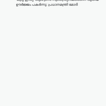
ഊർജ്ജം പകർന്നു: പ്രധാനമന്ത്രി മോദി
ട്രെൻഡിംഗ്
,
ദേശീയം
,
ലേറ്റസ്റ്റ് ന്യൂസ്
‘ക്വിറ്റ് ഇന്ത്യ’ ആഹ്വാനം
സ്വാതന്ത്ര്യസമരത്തിന്
പുതിയ ഊർജ്ജം