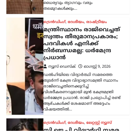
വിശദീകരണവുമായി മുൻ കേന്ദ്രമന്ത്രി
ധർമ്മേന്ദ്ര പ്രധാൻ. രാജി പ്രഖ്യാപിച്ച് രണ്ട്
ആഴ്ചകൾക്ക് ശേഷമാണ് അദ്ദേഹം
വിഷയത്തിൽ…
ട്രെൻഡിംഗ്
,
ദേശീയം
,
ലേറ്റസ്റ്റ് ന്യൂസ്
സി.ജെ.പി വിദ്യാർഥി സമര
റീലുകൾ
അപ്രത്യക്ഷമാകുന്നു;
രാഷ്ട്രീയ പ്രേരിത
നടപടിയെന്ന് ആരോപണം
ന്യൂസ് ഡെസ്ക്
ഓഗസ്റ്റ്‌ 9, 2026
മുൻ വിദ്യാഭ്യാസ മന്ത്രി ധർമേന്ദ്ര പ്രധന്റെ
രാജി ആവശ്യപ്പെട്ട് സിജെപി സംഘടിപ്പിച്ച
സമരത്തിന്റെ ദൃശ്യങ്ങൾ ഇൻസ്റ്റഗ്രാം
ഉൾപ്പെടെയുള്ള സമൂഹമാധ്യമ
പ്ലാറ്റ്ഫോമുകളിൽ നിന്ന് നീക്കം
ചെയ്തതിനെതിരെ പ്രതിഷേധം
ശക്തമാകുന്നു.…
കേരളം
,
വാർത്തകൾ