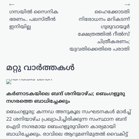
പോസ്റ്റുകളിലൂടെ
⟵
⟶
​ഗസയിൽ സൈനിക
ഹൈക്കോടതി
ഭരണം.. പലസ്തീൻ
നിരോധനം മറികടന്ന്
ഇനിയില്ല
ഗുരുവായൂർ
ക്ഷേത്രത്തിൽ റീൽസ്
ചിത്രീകരണം;
യുവതിക്കെതിരെ പരാതി
മറ്റു വാർത്തകൾ
കർണാടകയിലെ ബന്ദ് ശനിയാഴ്ച; ബെംഗളൂരു
നഗരത്തെ ബാധിച്ചേക്കും
ബെംഗളൂരു: കന്നഡ അനുകൂല സംഘടനകൾ മാർച്ച്
22 ശനിയാഴ്ച പ്രഖ്യാപിച്ചിരിക്കുന്ന സംസ്ഥാന ബന്ദ്
ഐടി നഗരമായ ബെംഗളൂരുവിനെ കാര്യമായി
ബാധിച്ചേക്കും. രാവിലെ ആറുമണിമുതൽ വൈകിട്ട്