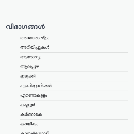
പകർന്നു: പ്രധാനമന്ത്രി
മോദി
ന്യൂസ് ഡെസ്ക്
ഓഗസ്റ്റ്‌ 9, 2026
വിഭാഗങ്ങൾ
ചരിത്രപ്രസിദ്ധമായ ക്വിറ്റ് ഇന്ത്യാ
പ്രസ്ഥാനത്തിന്റെ വാർഷിക ദിനത്തിൽ
അന്താരാഷ്ട്രം
സ്വാതന്ത്ര്യസമര സേനാനികൾക്ക്
ആദരാഞ്ജലി അർപ്പിച്ച് പ്രധാനമന്ത്രി
അറിയിപ്പുകൾ
നരേന്ദ്ര മോദി. രാജ്യത്തിന്റെ
സ്വാതന്ത്ര്യത്തിനായി പോരാടിയവരുടെ
ആരോഗ്യം
ധൈര്യവും ത്യാഗവും വരും
ആലപ്പുഴ
തലമുറകൾക്കും…
ഇടുക്കി
ട്രെൻഡിംഗ്
,
ദേശീയം
,
രാഷ്ട്രീയം
എഡിറ്റോറിയൽ
മന്ത്രിസ്ഥാനം രാജിവെച്ചത്
സ്വന്തം തീരുമാനപ്രകാരം;
എറണാകുളം
പദവികൾ എനിക്ക്
കണ്ണൂർ
നിർബന്ധമല്ല: ധർമേന്ദ്ര
കർണാടക
പ്രധാൻ
കായികം
ന്യൂസ് ഡെസ്ക്
ഓഗസ്റ്റ്‌ 9, 2026
ഡൽഹിയിലെ വിദ്യാർത്ഥി സമരത്തെ
കാസർഗോഡ്