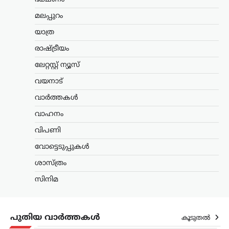
മലപ്പുറം
കേരളം
,
വാർത്തകൾ
അർജുൻ ആയങ്കിക്കായി
യാത്ര
ക്രൗഡ് ഫണ്ടിങ്; 16,000
രാഷ്ട്രീയം
രൂപ ലഭിച്ചതായി
ലേറ്റസ്റ്റ് ന്യൂസ്
സഹോദരൻ അജയ്
വയനാട്
ന്യൂസ് ഡെസ്ക്
ഓഗസ്റ്റ്‌ 9, 2026
അർജുൻ ആയങ്കിക്കുവേണ്ടി നടത്തിയ
വാർത്തകൾ
ക്രൗഡ് ഫണ്ടിങ്ങിലൂടെ 16,000 രൂപ
വാഹനം
ലഭിച്ചതായി സഹോദരൻ അജയ് ആയങ്കി
പൊലീസിനോട് മൊഴി നൽകി.
വിപണി
നിയമനടപടികൾക്കായാണ് ഈ തുക
ഉപയോഗിച്ചതെന്നും പണം ഒരു…
വോട്ടെടുപ്പുകൾ
ശാസ്ത്രം
ട്രെൻഡിംഗ്
,
ദേശീയം
,
ലേറ്റസ്റ്റ് ന്യൂസ്
‘ക്വിറ്റ് ഇന്ത്യ’ ആഹ്വാനം
സിനിമ
സ്വാതന്ത്ര്യസമരത്തിന്
പുതിയ ഊർജ്ജം
പകർന്നു: പ്രധാനമന്ത്രി
പുതിയ വാർത്തകൾ
കൂടുതൽ
മോദി