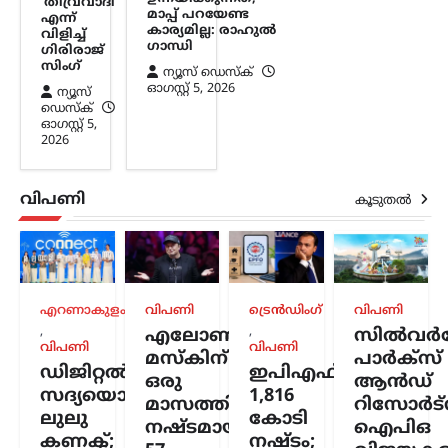
‘തീവ്രവാദി’
നിശ്ചയിച്ച കർശന…
മാപ്പ് പറയേണ്ട
എന്ന്
കാര്യമില്ല: രാഹുൽ
വിളിച്ച്
ഗാന്ധി
ഗിരിരാജ്
സിംഗ്
ന്യൂസ് ഡെസ്ക്
ഓഗസ്റ്റ്‌ 5, 2026
ന്യൂസ്
ഡെസ്ക്
ഓഗസ്റ്റ്‌ 5,
2026
വിപണി
കൂടുതൽ
എറണാകുളം
വിപണി
ട്രെൻഡിംഗ്
വിപണി
,
,
എലോൺ
സിൽവർസ്
വിപണി
വിപണി
മസ്കിന്
പാർക്സ്
ഡിജിറ്റൽ
ഇപിഎഫ്ഒയ്ക്ക്
ഒരു
ആൻഡ്
സദ്യയൊരുക്കി
1,816
മാസത്തിനുള്ളിൽ
റിസോർട്
ലുലു
കോടി
നഷ്ടമായത്
ഐപിഒ
കണക്ട്;
നഷ്ടം;