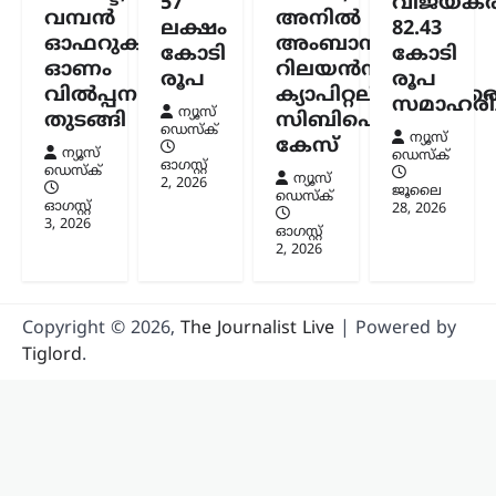
57
വിജയകര
വമ്പൻ
അനിൽ
ലക്ഷം
82.43
ഓഫറുകളുമായി
അംബാനിക്കും
കോടി
കോടി
ഓണം
റിലയൻസ്
രൂപ
രൂപ
വിൽപ്പന
ക്യാപിറ്റലിനുമെതിര
സമാഹരിച്
ന്യൂസ്
തുടങ്ങി
സിബിഐ
ഡെസ്ക്
ന്യൂസ്
കേസ്
ന്യൂസ്
ഡെസ്ക്
ഓഗസ്റ്റ്‌
ഡെസ്ക്
ന്യൂസ്
2, 2026
ജൂലൈ
ഡെസ്ക്
ഓഗസ്റ്റ്‌
28, 2026
3, 2026
ഓഗസ്റ്റ്‌
2, 2026
Copyright © 2026,
The Journalist Live
| Powered by
Tiglord
.