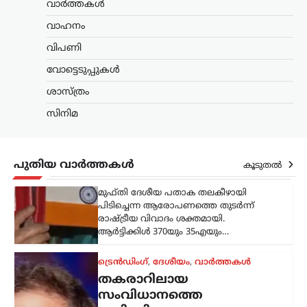
വാർത്തകൾ
മാറ്റിമറിക്കണമെന്ന
ആവശ്യമാണ്
വാഹനം
വിദ്യാർഥികൾ
വിപണി
ഉന്നയിക്കുന്നത്; മാപ്പ്
പറയേണ്ട കാര്യമില്ല:
വോട്ടെടുപ്പുകൾ
രാഹുൽ ഗാന്ധി
ശാസ്ത്രം
ന്യൂസ് ഡെസ്ക്
ഓഗസ്റ്റ്‌ 5, 2026
സിനിമ
ചോദ്യപേപ്പർ ചോർച്ചയും വിദ്യാഭ്യാസ
മേഖലയിലെ ക്രമക്കേടുകളുംക്കെതിരെ
പ്രതിഷേധിക്കുന്ന വിദ്യാർഥികൾക്ക്
പുതിയ വാർത്തകൾ
പൂർണ പിന്തുണ പ്രഖ്യാപിച്ച് ലോക്‌സഭ
കൂടുതൽ
പ്രതിപക്ഷ നേതാവ് രാഹുൽ ഗാന്ധി.
സമാധാനപരമായി സമരം ചെയ്യുന്ന
വിദ്യാർഥികളെ ഭീഷണിപ്പെടുത്തിയും…
ട്രെൻഡിംഗ്
,
ദേശീയം
,
ലേറ്റസ്റ്റ് ന്യൂസ്
വാഹന
മോഡിഫിക്കേഷൻ;
സംസ്ഥാനങ്ങൾക്ക്
അധികാരമില്ല;