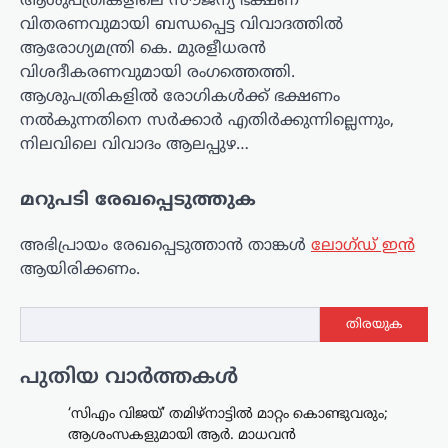
ആശുപത്രികളിലെ സൗജന്യ ഭക്ഷണ
വിതരണവുമായി ബന്ധപ്പെട്ട വിവാദത്തിൽ
ആരോഗ്യമന്ത്രി കെ. മുരളീധരൻ
വിശദീകരണവുമായി രംഗത്തെത്തി.
ആശുപത്രികളിൽ രോഗികൾക്ക് ഭക്ഷണം
നൽകുന്നതിനെ സർക്കാർ എതിർക്കുന്നില്ലെന്നും,
നിലവിലെ വിവാദം ആലപ്പുഴ…
മറുപടി രേഖപ്പെടുത്തുക
അഭിപ്രായം രേഖപ്പെടുത്താ‍ൻ താങ്കൾ
ലോഗ്ഡ് ഇൻ
ആയിരിക്കണം.
ട്രെൻഡിംഗ്
,
ദേശീയം
,
ലേറ്റസ്റ്റ് ന്യൂസ്
തിരയുക
മെഹബൂബ മുഫ്തി
ത്രിവർണ്ണ പതാക
പുതിയ വാർത്തകൾ
തലകീഴായി പിടിച്ചു;
‘തീവ്രവാദി’ എന്ന് വിളിച്ച്
‘സിഎം വിജയ്’ തമിഴ്നാട്ടിൽ മാറ്റം കൊണ്ടുവരും;
ഗിരിരാജ് സിംഗ്
ആശംസകളുമായി ആർ. മാധവൻ