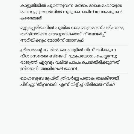
ന്യൂസ് ഡെസ്ക്
ഓഗസ്റ്റ്‌ 5, 2026
കാട്ടുതീയിൽ പുറത്തുവന്ന രണ്ടാം ലോകമഹായുദ്ധ
ജമ്മു കശ്മീരിന്റെ മുൻ മുഖ്യമന്ത്രിയും
രഹസ്യം; ഫ്രാൻസിൽ നൂറുകണക്കിന് ബോംബുകൾ
പിഡിപി അധ്യക്ഷയുമായ മെഹബൂബ
കണ്ടെത്തി
മുഫ്‌തി ദേശീയ പതാക തലകീഴായി
മുല്ലപ്പെരിയാറിൽ പുതിയ ഡാം മാത്രമാണ് പരിഹാരം;
പിടിച്ചെന്ന ആരോപണത്തെ തുടർന്ന്
തമിഴ്നാടിനെ ഔദ്യോഗികമായി വിയോജിപ്പ്
രാഷ്ട്രീയ വിവാദം ശക്തമായി.
ആർട്ടിക്കിൾ 370യും 35എയും…
അറിയിക്കും: മോൻസ് ജോസഫ്
ശ്രീരാമന്റെ പേരിൽ ജനങ്ങളിൽ നിന്ന് ലഭിക്കുന്ന
ട്രെൻഡിംഗ്
,
ദേശീയം
,
വാർത്തകൾ
വിശ്വാസത്തെ ബിജെപി ദുരുപയോഗം ചെയ്യുന്നു;
തകരാറിലായ
രാജ്യത്ത് ഏറ്റവും വലിയ പാപം ചെയ്തിരിക്കുന്നത്
സംവിധാനത്തെ
ബിജെപി: അഖിലേഷ് യാദവ്
മാറ്റിമറിക്കണമെന്ന
മെഹബൂബ മുഫ്തി ത്രിവർണ്ണ പതാക തലകീഴായി
ആവശ്യമാണ്
പിടിച്ചു; ‘തീവ്രവാദി’ എന്ന് വിളിച്ച് ഗിരിരാജ് സിംഗ്
വിദ്യാർഥികൾ
ഉന്നയിക്കുന്നത്; മാപ്പ്
പറയേണ്ട കാര്യമില്ല:
രാഹുൽ ഗാന്ധി
ന്യൂസ് ഡെസ്ക്
ഓഗസ്റ്റ്‌ 5, 2026
ചോദ്യപേപ്പർ ചോർച്ചയും വിദ്യാഭ്യാസ
മേഖലയിലെ ക്രമക്കേടുകളുംക്കെതിരെ