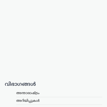
പ്രതിഷേധിക്കുന്ന വിദ്യാർഥികൾക്ക്
പൂർണ പിന്തുണ പ്രഖ്യാപിച്ച് ലോക്‌സഭ
പ്രതിപക്ഷ നേതാവ് രാഹുൽ ഗാന്ധി.
സമാധാനപരമായി സമരം ചെയ്യുന്ന
വിദ്യാർഥികളെ ഭീഷണിപ്പെടുത്തിയും…
ട്രെൻഡിംഗ്
,
ദേശീയം
,
ലേറ്റസ്റ്റ് ന്യൂസ്
വാഹന
മോഡിഫിക്കേഷൻ;
സംസ്ഥാനങ്ങൾക്ക്
അധികാരമില്ല;
കേന്ദ്രനിയമങ്ങൾ
പാലിക്കണമെന്ന് നിതിൻ
ഗഡ്കരി
ന്യൂസ് ഡെസ്ക്
ഓഗസ്റ്റ്‌ 5, 2026
വിഭാഗങ്ങൾ
വാഹനങ്ങളുടെ രൂപമാറ്റവുമായി
ബന്ധപ്പെട്ട മാനദണ്ഡങ്ങൾ
നിശ്ചയിക്കാൻ സംസ്ഥാന
അന്താരാഷ്ട്രം
സർക്കാരുകൾക്ക് അധികാരമില്ലെന്ന്
അറിയിപ്പുകൾ
കേന്ദ്ര റോഡ് ഗതാഗത മന്ത്രി നിതിൻ
ഗഡ്കരി രാജ്യസഭയിൽ വ്യക്തമാക്കി.