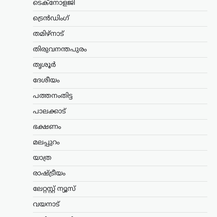
ടെക്നോളജി
അപകീർത്തിപ്പെടുത്താൻ ബിജെപി
പുതിയ…
ട്രെൻഡിംഗ്
തമിഴ്നാട്
ട്രെൻഡിംഗ്
,
ദേശീയം
,
ലേറ്റസ്റ്റ് ന്യൂസ്
മെഹബൂബ മുഫ്തി
തിരുവനന്തപുരം
ത്രിവർണ്ണ പതാക
തൃശൂർ
തലകീഴായി പിടിച്ചു;
ദേശീയം
‘തീവ്രവാദി’ എന്ന് വിളിച്ച്
ഗിരിരാജ് സിംഗ്
പത്തനംതിട്ട
ന്യൂസ് ഡെസ്ക്
ഓഗസ്റ്റ്‌ 5, 2026
പാലക്കാട്
ജമ്മു കശ്മീരിന്റെ മുൻ മുഖ്യമന്ത്രിയും
ഭക്ഷണം
പിഡിപി അധ്യക്ഷയുമായ മെഹബൂബ
മുഫ്‌തി ദേശീയ പതാക തലകീഴായി
മലപ്പുറം
പിടിച്ചെന്ന ആരോപണത്തെ തുടർന്ന്
രാഷ്ട്രീയ വിവാദം ശക്തമായി.
യാത്ര
ആർട്ടിക്കിൾ 370യും 35എയും…
രാഷ്ട്രീയം
ട്രെൻഡിംഗ്
,
ദേശീയം
,
വാർത്തകൾ
ലേറ്റസ്റ്റ് ന്യൂസ്
തകരാറിലായ
വയനാട്
സംവിധാനത്തെ