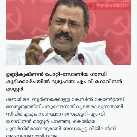
ഉണ്ണികൃഷ്ണൻ പോറ്റി–സോണിയ ഗാന്ധി
കൂടിക്കാഴ്ചയിൽ ദുരൂഹത: എം വി ഗോവിന്ദൻ
മാസ്റ്റർ
ശബരിമല സ്വർണക്കൊള്ള കേസിൽ കോൺഗ്രസ്
നേതൃത്വത്തിന് പങ്കുണ്ടെന്നത് വ്യക്തമാകുന്നതായി
സിപിഐഎം സംസ്ഥാന സെക്രട്ടറി എം വി
ഗോവിന്ദൻ മാസ്റ്റർ പറഞ്ഞു. കൊടിമര
പുനർനിർമാണവുമായി ബന്ധപ്പെട്ട വിജിലൻസ്
അന്വേഷണത്തിനുള്ള…