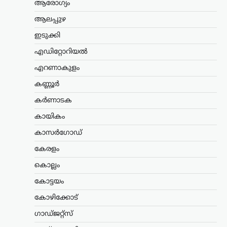
ആരോഗ്യം
ഇക്കാര്യത്തിൽ കേന്ദ്രസർക്കാർ
നിശ്ചയിച്ച കർശന…
ആലപ്പുഴ
ഇടുക്കി
ട്രെൻഡിംഗ്
,
ദേശീയം
,
ലേറ്റസ്റ്റ് ന്യൂസ്
എഡിറ്റോറിയൽ
ശ്രീരാമന്റെ പേരിൽ
ജനങ്ങളിൽ നിന്ന്
എറണാകുളം
ലഭിക്കുന്ന വിശ്വാസത്തെ
കണ്ണൂർ
ബിജെപി ദുരുപയോഗം
ചെയ്യുന്നു; രാജ്യത്ത്
കർണാടക
ഏറ്റവും വലിയ പാപം
കായികം
ചെയ്തിരിക്കുന്നത്
കാസർഗോഡ്
ബിജെപി: അഖിലേഷ്
യാദവ്
കേരളം
ന്യൂസ് ഡെസ്ക്
ഓഗസ്റ്റ്‌ 5, 2026
കൊല്ലം
പിഡിഎ (പിന്നാക്കവർ, ദളിതർ,
കോട്ടയം
ന്യൂനപക്ഷങ്ങൾ) രാഷ്ട്രീയത്തെ ബിജെപി
ഭയപ്പെടുന്നുവെന്ന് സമാജ്‌വാദി പാർട്ടി
കോഴിക്കോട്
അധ്യക്ഷൻ അഖിലേഷ് യാദവ്
ഗാഡ്ജറ്റ്സ്
ആരോപിച്ചു. പിഡിഎയുടെ ശക്തി
വർധിച്ചതോടെയാണ് അതിനെ