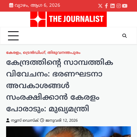
Skip
വ്യാഴം, ആഗ 6, 2026
Twitter
Facebook
LinkedIn
Instagr
yout
to
content
കേരളം
,
ട്രെൻഡിംഗ്
,
തിരുവനന്തപുരം
കേന്ദ്രത്തിന്റെ സാമ്പത്തിക
വിവേചനം: ഭരണഘടനാ
അവകാശങ്ങൾ
സംരക്ഷിക്കാൻ കേരളം
പോരാടും: മുഖ്യമന്ത്രി
ന്യൂസ് ഡെസ്ക്
ജനുവരി 12, 2026