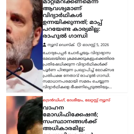
കേന്ദ്രനിയമങ്ങൾ
പാലിക്കണമെന്ന് നിതിൻ
ഗഡ്കരി
ന്യൂസ് ഡെസ്ക്
ഓഗസ്റ്റ്‌ 5, 2026
വാഹനങ്ങളുടെ രൂപമാറ്റവുമായി
ബന്ധപ്പെട്ട മാനദണ്ഡങ്ങൾ
നിശ്ചയിക്കാൻ സംസ്ഥാന
സർക്കാരുകൾക്ക് അധികാരമില്ലെന്ന്
കേന്ദ്ര റോഡ് ഗതാഗത മന്ത്രി നിതിൻ
ഗഡ്കരി രാജ്യസഭയിൽ വ്യക്തമാക്കി.
ഇക്കാര്യത്തിൽ കേന്ദ്രസർക്കാർ
നിശ്ചയിച്ച കർശന…
ട്രെൻഡിംഗ്
,
ദേശീയം
,
ലേറ്റസ്റ്റ് ന്യൂസ്
ശ്രീരാമന്റെ പേരിൽ
ജനങ്ങളിൽ നിന്ന്
ലഭിക്കുന്ന വിശ്വാസത്തെ
ബിജെപി ദുരുപയോഗം
ചെയ്യുന്നു; രാജ്യത്ത്
ഏറ്റവും വലിയ പാപം