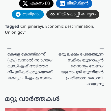
എക്സ് (X)
ലിങ്ക്ഡ്ഇൻ
ടെലിഗ്രാം
ലിങ്ക് കോപ്പി ചെയ്യാം
Tagged
Cm pinarayi
,
Economic descrimination
,
Union govr
പോസ്റ്റുകളിലൂടെ
⟵
⟶
കേരള കോണ്‍ഗ്രസ്
ഒരു ലക്ഷം പേരടങ്ങുന്ന
(എം) വന്നാല്‍ സ്വാഗതം;
സ്ഥിരം യൂറോപ്യൻ
യുഡിഎഫ് അടിത്തറ
സൈന്യം വേണം;
വിപുലീകരിക്കുകയാണ്
യൂറോപ്യൻ യൂണിയൻ
ലക്ഷ്യം: പിഎംഎ സലാം
പ്രതിരോധ മേധാവി
പറയുന്നു
മറ്റു വാർത്തകൾ