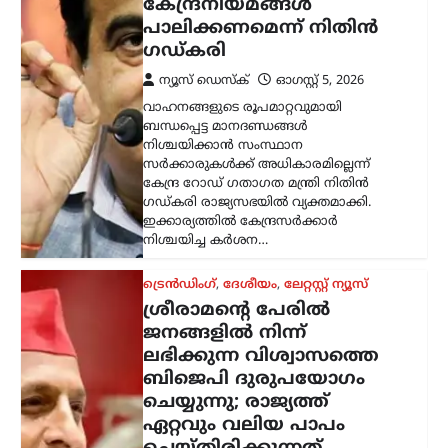
ചെയ്തിരിക്കുന്നത്
ബിജെപി: അഖിലേഷ്
യാദവ്
ന്യൂസ് ഡെസ്ക്
ഓഗസ്റ്റ്‌ 5, 2026
പിഡിഎ (പിന്നാക്കവർ, ദളിതർ,
ന്യൂനപക്ഷങ്ങൾ) രാഷ്ട്രീയത്തെ ബിജെപി
ഭയപ്പെടുന്നുവെന്ന് സമാജ്‌വാദി പാർട്ടി
അധ്യക്ഷൻ അഖിലേഷ് യാദവ്
ആരോപിച്ചു. പിഡിഎയുടെ ശക്തി
വർധിച്ചതോടെയാണ് അതിനെ
അപകീർത്തിപ്പെടുത്താൻ ബിജെപി
പുതിയ…
ട്രെൻഡിംഗ്
,
ദേശീയം
,
ലേറ്റസ്റ്റ് ന്യൂസ്
മെഹബൂബ മുഫ്തി
ത്രിവർണ്ണ പതാക
തലകീഴായി പിടിച്ചു;
‘തീവ്രവാദി’ എന്ന് വിളിച്ച്
ഗിരിരാജ് സിംഗ്
ന്യൂസ് ഡെസ്ക്
ഓഗസ്റ്റ്‌ 5, 2026