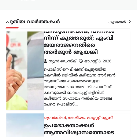
കഴിയാൻ സഹായം നൽകിയ അഞ്ച്
പേരെ പൊലീസ്…
പുതിയ വാർത്തകൾ
കൂടുതൽ
ട്രെൻഡിംഗ്
,
ദേശീയം
,
ലേറ്റസ്റ്റ് ന്യൂസ്
ഉപഭോക്താക്കൾ
ആത്മവിശ്വാസത്തോടെ
E20 പെട്രോൾ
ഉപയോഗിക്കുന്നത്
തുടരണം: കേന്ദ്ര
സർക്കാർ
ന്യൂസ് ഡെസ്ക്
ഓഗസ്റ്റ്‌ 8, 2026
ഇ20 പെട്രോളിന്റെ
ഗുണനിലവാരത്തെക്കുറിച്ചുള്ള
ആശങ്കകൾക്കിടെ ഉപഭോക്താക്കൾ
ആത്മവിശ്വാസത്തോടെ ഇന്ധനം
ഉപയോഗിക്കാമെന്ന് കേന്ദ്ര പെട്രോളിയം,
പ്രകൃതി വാതക മന്ത്രാലയം വ്യക്തമാക്കി.
പൊതുമേഖല ഓയിൽ മാർക്കറ്റിങ്
കമ്പനികൾ (ഒഎംസികൾ) വിതരണം…