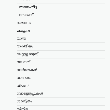
താക്കറെ
പത്തനംതിട്ട
ന്യൂസ് ഡെസ്ക്
ഓഗസ്റ്റ്‌ 8, 2026
പ്രധാനമന്ത്രി നരേന്ദ്ര മോദിക്കെതിരെ
പാലക്കാട്
രൂക്ഷ വിമർശനവുമായി ശിവസേന
ഭക്ഷണം
(യുബിടി) അധ്യക്ഷൻ ഉദ്ധവ് താക്കറെ.
രാജ്യത്ത് പ്രതിഷേധിക്കുന്ന യുവാക്കളുടെ
മലപ്പുറം
പ്രശ്നങ്ങൾ പരിഗണിക്കാൻ സമയം
കണ്ടെത്താത്ത പ്രധാനമന്ത്രി, പാർട്ടി
യാത്ര
വിട്ട്…
രാഷ്ട്രീയം
കേരളം
,
വാർത്തകൾ
ലേറ്റസ്റ്റ് ന്യൂസ്
പിന്തുണവേണ്ട, പിന്നില്‍
വയനാട്
നിന്ന് കുത്തരുത്; എംവി
ജയരാജനെതിരെ
വാർത്തകൾ
അര്‍ജുന്‍ ആയങ്കി
വാഹനം
ന്യൂസ് ഡെസ്ക്
ഓഗസ്റ്റ്‌ 8, 2026
വിപണി
പൊലീസിനെ ഭീഷണിപ്പെടുത്തിയ
വോട്ടെടുപ്പുകൾ
കേസിൽ ഒളിവിൽ കഴിയുന്ന അർജുൻ
ആയങ്കിയെ കണ്ടെത്താനുള്ള
ശാസ്ത്രം
അന്വേഷണം ശക്തമാക്കി പൊലീസ്.
കേസുമായി ബന്ധപ്പെട്ട് ഒളിവിൽ
സിനിമ