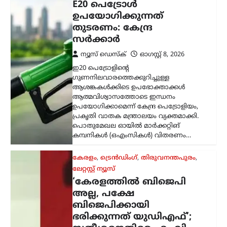
കേരളം
,
ട്രെൻഡിംഗ്
,
തിരുവനന്തപുരം
,
ലേറ്റസ്റ്റ് ന്യൂസ്
‘കേരളത്തിൽ ബിജെപി
അല്ല, പക്ഷേ
ബിജെപിക്കായി
ഭരിക്കുന്നത് യുഡിഎഫ്’;
സതീശനെതിരെ എം.വി.
ഗോവിന്ദൻ
ന്യൂസ് ഡെസ്ക്
ഓഗസ്റ്റ്‌ 8, 2026
കേരളത്തിൽ ബിജെപി
അധികാരത്തിലില്ലെങ്കിലും വി.ഡി.
സതീശന്റെ നേതൃത്വത്തിലുള്ള യുഡിഎഫ്
സർക്കാർ ബിജെപിയുടെ രാഷ്ട്രീയ
അജണ്ടകൾ നടപ്പാക്കുകയാണെന്ന്
സിപിഐഎം സംസ്ഥാന സെക്രട്ടറി
എം.വി. ഗോവിന്ദൻ മാസ്റ്റർ ആരോപിച്ചു.
നരേന്ദ്ര…
ട്രെൻഡിംഗ്
,
ദേശീയം
,
രാഷ്ട്രീയം
പ്രധാനമന്ത്രിക്ക്
യുവാക്കളെ കാണാൻ