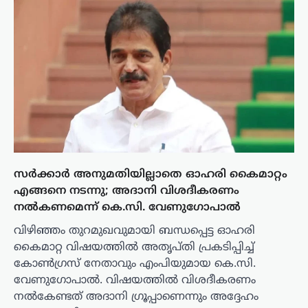
സർക്കാർ അനുമതിയില്ലാതെ ഓഹരി കൈമാറ്റം
എങ്ങനെ നടന്നു; അദാനി വിശദീകരണം
നൽകണമെന്ന് കെ.സി. വേണുഗോപാൽ
വിഴിഞ്ഞം തുറമുഖവുമായി ബന്ധപ്പെട്ട ഓഹരി
കൈമാറ്റ വിഷയത്തിൽ അതൃപ്തി പ്രകടിപ്പിച്ച്
കോൺഗ്രസ് നേതാവും എംപിയുമായ കെ.സി.
വേണുഗോപാൽ. വിഷയത്തിൽ വിശദീകരണം
നൽകേണ്ടത് അദാനി ഗ്രൂപ്പാണെന്നും അദ്ദേഹം