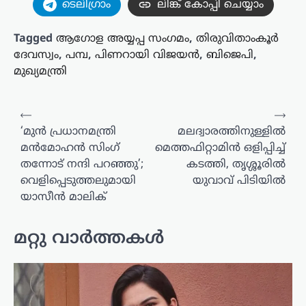
ടെലിഗ്രാം
ലിങ്ക് കോപ്പി ചെയ്യാം
Tagged
ആ​ഗോള അയ്യപ്പ സം​ഗമം
,
തിരുവിതാംകൂർ
ദേവസ്വം
,
പമ്പ
,
പിണറായി വിജയൻ
,
ബിജെപി
,
മുഖ്യമന്ത്രി
പോസ്റ്റുകളിലൂടെ
⟵
⟶
‘മുൻ പ്രധാനമന്ത്രി
മലദ്വാരത്തിനുള്ളിൽ
മൻമോഹൻ സിംഗ്
മെത്തഫിറ്റാമിൻ ഒളിപ്പിച്ച്
തന്നോട് നന്ദി പറഞ്ഞു’;
കടത്തി, തൃശ്ശൂരിൽ
വെളിപ്പെടുത്തലുമായി
യുവാവ് പിടിയിൽ
യാസീൻ മാലിക്
മറ്റു വാർത്തകൾ