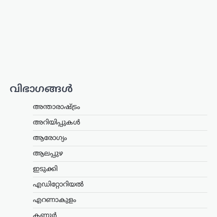
ഉപയോഗിക്കുന്നത്
തുടരണം: കേന്ദ്ര
സർക്കാർ
ന്യൂസ് ഡെസ്ക്
ഓഗസ്റ്റ്‌ 8, 2026
ഇ20 പെട്രോളിന്റെ
ഗുണനിലവാരത്തെക്കുറിച്ചുള്ള
ആശങ്കകൾക്കിടെ ഉപഭോക്താക്കൾ
ആത്മവിശ്വാസത്തോടെ ഇന്ധനം
വിഭാഗങ്ങൾ
ഉപയോഗിക്കാമെന്ന് കേന്ദ്ര പെട്രോളിയം,
പ്രകൃതി വാതക മന്ത്രാലയം വ്യക്തമാക്കി.
അന്താരാഷ്ട്രം
പൊതുമേഖല ഓയിൽ മാർക്കറ്റിങ്
കമ്പനികൾ (ഒഎംസികൾ) വിതരണം…
അറിയിപ്പുകൾ
ആരോഗ്യം
കേരളം
,
ട്രെൻഡിംഗ്
,
തിരുവനന്തപുരം
,
ലേറ്റസ്റ്റ് ന്യൂസ്
ആലപ്പുഴ
‘കേരളത്തിൽ ബിജെപി
ഇടുക്കി
അല്ല, പക്ഷേ
എഡിറ്റോറിയൽ
ബിജെപിക്കായി
ഭരിക്കുന്നത് യുഡിഎഫ്’;
എറണാകുളം
സതീശനെതിരെ എം.വി.
കണ്ണൂർ