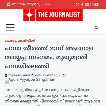
Skip
ഞായർ, ആഗ 9, 2026
Twitter
Facebook
LinkedIn
Instagr
yout
to
content
കേരളം
,
ട്രെൻഡിംഗ്
പമ്പാ തീരത്ത് ഇന്ന് ആഗോള
അയ്യപ്പ സംഗമം, മുഖ്യമന്ത്രി
പമ്പയിലെത്തി
ന്യൂസ് ഡെസ്ക്
സെപ്റ്റംബർ 20, 2025
പമ്പ: തിരുവിതാംകൂർ ദേവസ്വം സംഘടിപ്പിക്കുന്ന
ആഗോള അയ്യപ്പ സംഗമം ഇന്ന് നടക്കും. പമ്പാ
തീരത്ത് മുഖ്യമന്ത്രി പിണറായി വിജയനാണ് ആഗോള