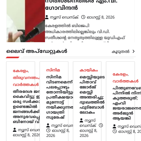
സമയമില്ല;
കൂറുമാറിയവരെ
കാണാനും അവർക്കൊപ്പം
നിൽക്കുമെന്ന് ഉറപ്പ്
നൽകാനും സമയം
കണ്ടെത്തുന്നു: ഉദ്ധവ്
താക്കറെ
ലൈവ് അപ്‌ഡേറ്റുകൾ
കൂടുതൽ
ന്യൂസ് ഡെസ്ക്
ഓഗസ്റ്റ്‌ 8, 2026
പ്രധാനമന്ത്രി നരേന്ദ്ര മോദിക്കെതിരെ
സിനിമ
കായികം
കേരളം
,
രൂക്ഷ വിമർശനവുമായി ശിവസേന
കേരളം
,
സിനിമ
മെസ്സിയുടെ
തിരുവനന്തപുരം
,
(യുബിടി) അധ്യക്ഷൻ ഉദ്ധവ് താക്കറെ.
വാർത്തകൾ
വിടണമെന്ന്
പിതാവ്
വാർത്തകൾ
രാജ്യത്ത് പ്രതിഷേധിക്കുന്ന യുവാക്കളുടെ
പലപ്പോഴും
ജോർജ്
പിന്തുണവേണ
തീരദേശ ജനങ്ങളെ
പ്രശ്നങ്ങൾ പരിഗണിക്കാൻ സമയം
തോന്നിയിട്ടുണ്ട്;
മെസ്സി
പിന്നില്‍ നിന്ന
കൈവിട്ടു; ഇവിടെ
പ്രതീക്ഷയാണ്
അന്തരിച്ചു;
കണ്ടെത്താത്ത പ്രധാനമന്ത്രി, പാർട്ടി
കുത്തരുത്;
ഒരു സര്‍ക്കാര്‍
മുന്നോട്ട്
ദുഃഖത്തിൽ
എംവി
വിട്ട്…
ഉണ്ടെങ്കില്‍
നയിക്കുന്നത്:
ഫുട്ബോൾ
ജയരാജനെത
ജനങ്ങള്‍ക്ക് അത്
ഗായത്രി
ലോകം
അര്‍ജുന്‍
അനുഭവപ്പെടുന്നില്ല:
സുരേഷ്
കേരളം
,
വാർത്തകൾ
ആയങ്കി
ന്യൂസ്
ബിനോയ് വിശ്വം
പിന്തുണവേണ്ട, പിന്നില്‍
ന്യൂസ് ഡെസ്ക്
ഡെസ്ക്
ന്യൂസ് ഡെസ
ന്യൂസ് ഡെസ്ക്
ഓഗസ്റ്റ്‌ 8,
ഓഗസ്റ്റ്‌ 8,
ഓഗസ്റ്റ്‌ 8, 
നിന്ന് കുത്തരുത്; എംവി
ഓഗസ്റ്റ്‌ 8, 2026
2026
2026
ജയരാജനെതിരെ