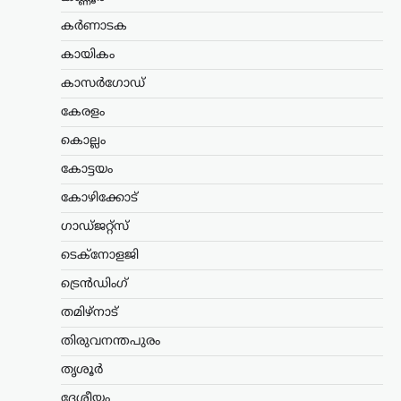
ഗോവിന്ദൻ
കർണാടക
ന്യൂസ് ഡെസ്ക്
ഓഗസ്റ്റ്‌ 8, 2026
കായികം
കേരളത്തിൽ ബിജെപി
അധികാരത്തിലില്ലെങ്കിലും വി.ഡി.
കാസർഗോഡ്
സതീശന്റെ നേതൃത്വത്തിലുള്ള യുഡിഎഫ്
സർക്കാർ ബിജെപിയുടെ രാഷ്ട്രീയ
കേരളം
അജണ്ടകൾ നടപ്പാക്കുകയാണെന്ന്
കൊല്ലം
സിപിഐഎം സംസ്ഥാന സെക്രട്ടറി
എം.വി. ഗോവിന്ദൻ മാസ്റ്റർ ആരോപിച്ചു.
കോട്ടയം
നരേന്ദ്ര…
കോഴിക്കോട്
ട്രെൻഡിംഗ്
,
ദേശീയം
,
രാഷ്ട്രീയം
ഗാഡ്ജറ്റ്സ്
പ്രധാനമന്ത്രിക്ക്
ടെക്നോളജി
യുവാക്കളെ കാണാൻ
സമയമില്ല;
ട്രെൻഡിംഗ്
കൂറുമാറിയവരെ
തമിഴ്നാട്
കാണാനും അവർക്കൊപ്പം
നിൽക്കുമെന്ന് ഉറപ്പ്
തിരുവനന്തപുരം
നൽകാനും സമയം
തൃശൂർ
കണ്ടെത്തുന്നു: ഉദ്ധവ്
ദേശീയം