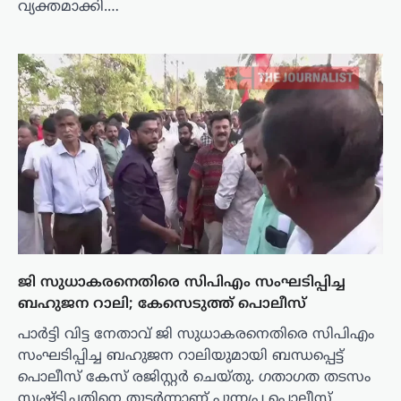
വ്യക്തമാക്കി.…
ജി സുധാകരനെതിരെ സിപിഎം സംഘടിപ്പിച്ച
ബഹുജന റാലി; കേസെടുത്ത് പൊലീസ്
പാർട്ടി വിട്ട നേതാവ് ജി സുധാകരനെതിരെ സിപിഎം
സംഘടിപ്പിച്ച ബഹുജന റാലിയുമായി ബന്ധപ്പെട്ട്
പൊലീസ് കേസ് രജിസ്റ്റർ ചെയ്തു. ഗതാഗത തടസം
സൃഷ്ടിച്ചതിനെ തുടർന്നാണ് പുന്നപ്ര പൊലീസ്…