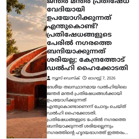
ബന്ദിയാക്കുന്നത് ശരിയല്ലെന്നും
നഗരത്തിന്റെ ഹൃദയഭാഗത്ത് ഇത്തരം…
കേരളം
,
ട്രെൻഡിംഗ്
,
ലേറ്റസ്റ്റ് ന്യൂസ്
സിജെപിയ്ക്ക് ലഭിച്ച
ജനപിന്തുണ
ശ്രദ്ധേയമെന്ന് ശശി
തരൂർ; ജനങ്ങളുടെ
സ്പന്ദനം
മനസ്സിലാക്കണമെന്ന്
കോൺഗ്രസിന് ഉപദേശം
ന്യൂസ് ഡെസ്ക്
ഓഗസ്റ്റ്‌ 7, 2026
മുതിർന്ന കോൺഗ്രസ് നേതാവും
എംപിയുമായ ശശി തരൂർ, വിദ്യാർത്ഥി
പ്രശ്‌നങ്ങളുമായി ബന്ധപ്പെട്ട
പ്രക്ഷോഭങ്ങളെ കുറിച്ച് സംസാരിക്കവെ
ശ്രദ്ധേയമായ പരാമർശങ്ങൾ നടത്തി.
വിദ്യാർത്ഥികളുടെ പ്രശ്‌നങ്ങളും പരീക്ഷാ