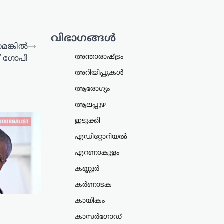
വിഭാഗങ്ങൾ
െങ്കിൽ
⟶
അന്താരാഷ്ട്രം
 ​ഗോപി
അറിയിപ്പുകൾ
ആരോഗ്യം
ആലപ്പുഴ
ഇടുക്കി
എഡിറ്റോറിയൽ
എറണാകുളം
കണ്ണൂർ
കർണാടക
കായികം
കാസർഗോഡ്