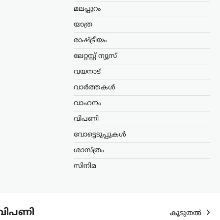
മലപ്പുറം
യാത്ര
രാഷ്ട്രീയം
ലേറ്റസ്റ്റ് ന്യൂസ്
വയനാട്
വാർത്തകൾ
വാഹനം
വിപണി
വോട്ടെടുപ്പുകൾ
ശാസ്ത്രം
സിനിമ
വിപണി
കൂടുതൽ