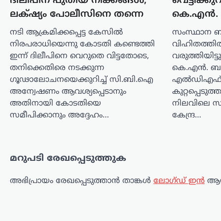
ദിലീപിന് പുതിയ നീക്കങ്ങൾ;
വെട്ടിക്ക
ശ്രദ്ധേയമായ പരാമർശങ്ങൾ നടത്തി.
ലക്‌ഷ്യം പോലീസിനെ തന്നെ
കെ.എൻ.
വിദ്യാർത്ഥികളുടെ പ്രശ്‌നങ്ങളും പരീക്ഷാ
ക്രമക്കേടുകളും ഉയർത്തിക്കാട്ടി…
നടി ആക്രമിക്കപ്പെട്ട കേസിൽ
സംസ്ഥാന ബജ
നിരപരാധിയെന്നു കോടതി കണ്ടെത്തി
വിഹിതത്തിൽ 
കേരളം
,
ട്രെൻഡിംഗ്
,
തിരുവനന്തപുരം
,
ഇന്ന് ദിലീപിനെ വെറുതെ വിട്ടതോടെ,
വരുത്തിയിട്ട
ലേറ്റസ്റ്റ് ന്യൂസ്
തനിക്കെതിരെ നടക്കുന്ന
കെ.എൻ. ബ
സ്വാതന്ത്ര്യദിനാഘോഷങ്ങ
ഗൂഢാലോചനയെക്കുറിച്ച് സി.ബി.ഐ
എൽഡിഎഫ് 
വന്ദേമാതരം
അന്വേഷണം ആവശ്യപ്പെടാനും
കുറ്റപ്പെടുത
പൂർണമായി
അതിനായി കോടതിയെ
നിലവിലെ സർ
ആലപിക്കണം;
സമീപിക്കാനും അദ്ദേഹം…
കേന്ദ്ര…
നിർദേശവുമായി
സംസ്ഥാന സർക്കാർ
ന്യൂസ് ഡെസ്ക്
ഓഗസ്റ്റ്‌ 8, 2026
മറുപടി രേഖപ്പെടുത്തുക
സ്വാതന്ത്ര്യദിനാഘോഷങ്ങളിൽ
വന്ദേമാതരം മുഴുവനായും
അഭിപ്രായം രേഖപ്പെടുത്താ‍ൻ താങ്കൾ
ലോഗ്ഡ് ഇൻ
ആയ
ആലപിക്കണമെന്ന നിർദേശവുമായി
സംസ്ഥാന സർക്കാർ. ചീഫ് സെക്രട്ടറി
തദ്ദേശ വകുപ്പ് സെക്രട്ടറിക്ക് നൽകിയ
കത്തിലൂടെയാണ് നിർദേശം