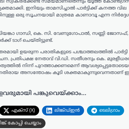
പടി സ്വീകരിക്കേണ്ട സമയമാണിതെന്നും യൂത്ത് കോൺഗ്രസ
ക്തമാക്കി. ഇനിയും താമസിച്ചാൽ പാർട്ടിക്ക് കനത്ത വില
വത്തിനുള്ള ഒരു സൂചനയായി മാത്രമേ കാണാവൂ എന്ന നിർദ്ദേ
്രിയങ്കാ ഗാന്ധി, കെ. സി. വേണുഗോപാൽ, സണ്ണി ജോസഫ്, 
് ടാഗ് ചെയ്തിട്ടുണ്ട്.
തരമായി ഉയരുന്ന പരാതികളുടെ പശ്ചാത്തലത്തിൽ പാർട്ടി
ചന. പ്രതിപക്ഷ നേതാവ് വി.ഡി. സതീശനും കെ. മുരളീധര
ഗത്വത്തിൽ നിന്ന് പുറത്താക്കണമെന്ന് ആവശ്യപ്പെട്ടതോട
ുലിനെതിരായ അസന്തോഷം കൂടി ശക്തമാകുന്നുവെന്നതാണ് ഇ
ളവരുമായി പങ്കുവെയ്ക്കാം...
എക്സ് (X)
ലിങ്ക്ഡ്ഇൻ
ടെലിഗ്രാം
ിങ്ക് കോപ്പി ചെയ്യാം