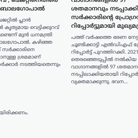
ുറവ്’; ബജറ്റിനെതിരെ
വാഗ്ദാനങ്ങളിൽ 97
 ബാലഗോപാൽ
ശതമാനവും നടപ്പാക്കി
സർക്കാരിൻ്റെ പ്രോഗ്ര
റ്റിൽ പ്ലാൻ
റിപ്പോർട്ടുമായി മുഖ്യമന്
കൃത്യമായ വെട്ടിക്കുറവ്
ുണ്ടെന്ന് മുൻ ധനമന്ത്രി
പത്ത് വർഷത്തെ ഭരണ നേട്
ാലഗോപാൽ. കഴിഞ്ഞ
ളിൽ
ചൂണ്ടിക്കാട്ടി എൽഡിഎഫ് പ്
സർക്കാരിനെ
റിപ്പോർട്ട് പുറത്തിറക്കി. 20
്താനുള്ള ശ്രമമാണ്
തെരഞ്ഞെടുപ്പിൽ നൽകിയ 
ക്കാർ നടത്തിയതെന്നും
വാഗ്ദാനങ്ങളിൽ 97 ശതമാന
നടപ്പിലാക്കിയതായി റിപ്പോർട
വ്യക്തമാക്കുന്നു. ഭവന…
ിരിക്കണം.