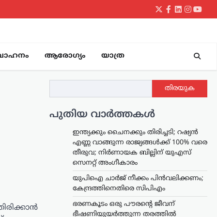
Twitter
Facebook
LinkedIn
Instagr
yout
വാഹനം
ആരോഗ്യം
യാത്ര
തിരയുക
പുതിയ വാർത്തകൾ
ഇന്ത്യക്കും ചൈനക്കും തിരിച്ചടി; റഷ്യൻ
എണ്ണ വാങ്ങുന്ന രാജ്യങ്ങൾക്ക് 100% വരെ
തീരുവ; നിർണായക ബില്ലിന് യുഎസ്
സെനറ്റ് അംഗീകാരം
യുപിഐ ചാർജ് നീക്കം പിൻവലിക്കണം;
കേന്ദ്രത്തിനെതിരെ സിപിഎം
ഭരണകൂടം ഒരു പൗരന്റെ ജീവന്
തിരിക്കാൻ
ഭീഷണിയുയര്‍ത്തുന്ന തരത്തില്‍