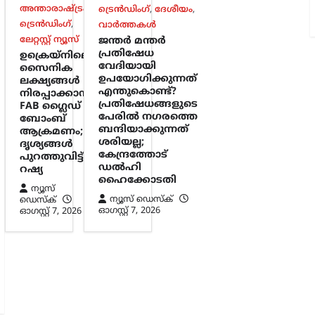
അന്താരാഷ്ട്രം
,
ട്രെൻഡിംഗ്
,
ദേശീയം
,
ട്രെൻഡിംഗ്
,
വാർത്തകൾ
ലേറ്റസ്റ്റ് ന്യൂസ്
ജന്തർ മന്തർ
പ്രതിഷേധ
ഉക്രെയ്നിലെ
വേദിയായി
സൈനിക
ഉപയോഗിക്കുന്നത്
ലക്ഷ്യങ്ങൾ
എന്തുകൊണ്ട്?
നിരപ്പാക്കാൻ
പ്രതിഷേധങ്ങളുടെ
FAB ഗ്ലൈഡ്
പേരിൽ നഗരത്തെ
ബോംബ്
ബന്ദിയാക്കുന്നത്
ആക്രമണം;
ശരിയല്ല;
ദൃശ്യങ്ങൾ
കേന്ദ്രത്തോട്
പുറത്തുവിട്ട്
ഡൽഹി
റഷ്യ
ഹൈക്കോടതി
ന്യൂസ്
ന്യൂസ് ഡെസ്ക്
ഡെസ്ക്
ഓഗസ്റ്റ്‌ 7, 2026
ഓഗസ്റ്റ്‌ 7, 2026