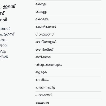
കേരളം
; ഇടത്
കൊല്ലം
സ്
കോട്ടയം
ത്രി
കോഴിക്കോട്
ടങ്ങൾ
രോഗ്രസ്
ഗാഡ്ജറ്റ്സ്
21ലെ
ടെക്നോളജി
900
ട്രെൻഡിംഗ്
വും
്ടിൽ
തമിഴ്നാട്
തിരുവനന്തപുരം
തൃശൂർ
ദേശീയം
പത്തനംതിട്ട
പാലക്കാട്
ഭക്ഷണം