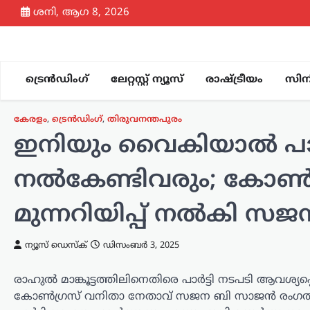
Skip
ശനി, ആഗ 8, 2026
to
content
ട്രെൻഡിംഗ്
ലേറ്റസ്റ്റ് ന്യൂസ്
രാഷ്ട്രീയം
സിന
അന്താരാഷ്ട്രം
,
ട്രെൻഡിംഗ്
,
ലേറ്റസ്റ്റ് ന്യൂസ്
ഉക്രെയ്നിലെ സൈനിക
കേരളം
,
ട്രെൻഡിംഗ്
,
തിരുവനന്തപുരം
ലക്ഷ്യങ്ങൾ
ഇനിയും വൈകിയാല്‍ പാര്
നിരപ്പാക്കാൻ FAB
ഗ്ലൈഡ് ബോംബ്
നല്‍കേണ്ടിവരും; കോണ്‍ഗ
ആക്രമണം; ദൃശ്യങ്ങൾ
പുറത്തുവിട്ട് റഷ്യ
മുന്നറിയിപ്പ് നല്‍കി
ന്യൂസ് ഡെസ്ക്
ഓഗസ്റ്റ്‌ 7, 2026
ന്യൂസ് ഡെസ്ക്
ഡിസംബർ 3, 2025
ഉക്രെയ്ന്‍ യുദ്ധത്തിനിടെ മുൻനിര
മേഖലയിലെ സൈനിക
ലക്ഷ്യങ്ങൾക്കെതിരെ FAB ഗ്ലൈഡ്
രാഹുല്‍ മാങ്കൂട്ടത്തിലിനെതിരെ പാർട്ടി നടപടി ആവശ്യപ്പ
ബോംബുകൾ ഉപയോഗിച്ച് നടത്തിയ
കോൺഗ്രസ് വനിതാ നേതാവ് സജന ബി സാജൻ രംഗത്ത് . 
ആക്രമണങ്ങളുടെ ദൃശ്യങ്ങൾ റഷ്യൻ