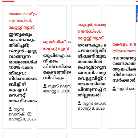
അന്താരാഷ്ട്രം
,
ട്രെൻഡിംഗ്
,
കണ്ണൂർ
,
കേരളം
,
ലേറ്റസ്റ്റ് ന്യൂസ്
ട്രെൻഡിംഗ്
,
ഇന്ത്യക്കും
ലേറ്റസ്റ്റ് ന്യൂസ്
ചൈനക്കും
ട്രെൻഡിംഗ്
,
ദേശീയം
,
കേരളം
,
ട്ര
ഭരണകൂടം ഒരു
തിരിച്ചടി;
ലേറ്റസ്റ്റ് ന്യൂസ്
പൗരന്റെ ജീവന്
റഷ്യൻ എണ്ണ
തിരുവനന്തപ
യുപിഐ ചാർജ്
ഭീഷണിയുയര്‍ത്തുന്ന
വാങ്ങുന്ന
സ്വാതന്ത്
നീക്കം
തരത്തില്‍
രാജ്യങ്ങൾക്ക്
വന്ദേമാത
പിൻവലിക്കണം;
പെരുമാറുന്നത്
100% വരെ
ആലപിക്ക
കേന്ദ്രത്തിനെതിരെ
ജനാധിപത്യത്തിന്
തീരുവ;
നിർദേശവു
സിപിഎം
വെല്ലുവിളി; അര്‍ജുന്‍
നിർണായക
സർക്കാർ
ആയങ്കിയെ
ബില്ലിന്
ന്യൂസ് ഡെസ്ക്
ന്യൂസ് ഡെ
പിന്തുണച്ച് ആകാശ്
യുഎസ്
ഓഗസ്റ്റ്‌ 8, 2026
തില്ലങ്കേരി
സെനറ്റ്
അംഗീകാരം
ന്യൂസ് ഡെസ്ക്
ഓഗസ്റ്റ്‌ 8, 2026
ന്യൂസ്
ഡെസ്ക്
ഓഗസ്റ്റ്‌ 8, 2026