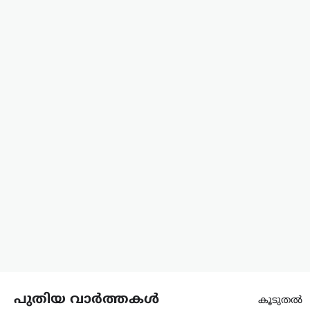
കൈമാറിയത്. കേന്ദ്ര സർക്കാർ
വന്ദേമാതരം ആലപിക്കുന്നതുമായി…
അന്താരാഷ്ട്രം
,
ട്രെൻഡിംഗ്
,
ലേറ്റസ്റ്റ് ന്യൂസ്
ഉക്രെയ്നിലെ സൈനിക
ലക്ഷ്യങ്ങൾ
നിരപ്പാക്കാൻ FAB
ഗ്ലൈഡ് ബോംബ്
ആക്രമണം; ദൃശ്യങ്ങൾ
പുറത്തുവിട്ട് റഷ്യ
ന്യൂസ് ഡെസ്ക്
ഓഗസ്റ്റ്‌ 7, 2026
ഉക്രെയ്ന്‍ യുദ്ധത്തിനിടെ മുൻനിര
മേഖലയിലെ സൈനിക
ലക്ഷ്യങ്ങൾക്കെതിരെ FAB ഗ്ലൈഡ്
ബോംബുകൾ ഉപയോഗിച്ച് നടത്തിയ
ആക്രമണങ്ങളുടെ ദൃശ്യങ്ങൾ റഷ്യൻ
പ്രതിരോധ മന്ത്രാലയം പുറത്തുവിട്ടു.
പുതിയ വാർത്തകൾ
ഉക്രേനിയൻ സൈന്യത്തിന്റെ കമാൻഡ്…
കൂടുതൽ