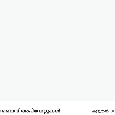
ലൈവ് അപ്‌ഡേറ്റുകൾ
കൂടുതൽ