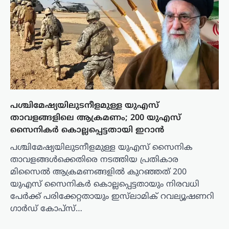
പശ്ചിമേഷ്യയിലുടനീളമുള്ള യുഎസ്
താവളങ്ങളിലെ ആക്രമണം; 200 യുഎസ്
സൈനികർ കൊല്ലപ്പെട്ടതായി ഇറാൻ
പശ്ചിമേഷ്യയിലുടനീളമുള്ള യുഎസ് സൈനിക
താവളങ്ങൾക്കെതിരെ നടത്തിയ പ്രതികാര
മിസൈൽ ആക്രമണങ്ങളിൽ കുറഞ്ഞത് 200
യുഎസ് സൈനികർ കൊല്ലപ്പെട്ടതായും നിരവധി
പേർക്ക് പരിക്കേറ്റതായും ഇസ്‌ലാമിക് റവല്യൂഷണറി
ഗാർഡ് കോപ്സ്…