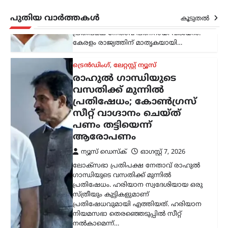
ഗാന്ധിയുടെ വസതിക്ക് മുന്നിൽ
പ്രതിഷേധം. ഹരിയാന സ്വദേശിയായ ഒരു
പുതിയ വാർത്തകൾ
കൂടുതൽ
സ്ത്രീയും കുട്ടികളുമാണ്
പ്രതിഷേധവുമായി എത്തിയത്. ഹരിയാന
നിയമസഭാ തെരഞ്ഞെടുപ്പിൽ സീറ്റ്
നൽകാമെന്ന്…
കേരളം
,
ലേറ്റസ്റ്റ് ന്യൂസ്
അര്‍ജുന്‍ ആയങ്കിക്കായി
വ്യാപക തിരച്ചില്‍;
വേഗത്തില്‍ പിടികൂടാന്‍
നിര്‍ദേശം നല്‍കി രമേശ്
ചെന്നിത്തല
ന്യൂസ് ഡെസ്ക്
ഓഗസ്റ്റ്‌ 7, 2026
പൊലീസിനെ പരസ്യമായി വെല്ലുവിളിച്ച
അര്‍ജുന്‍ ആയങ്കിയെ എത്രയും വേഗം
പിടികൂടാന്‍ ആഭ്യന്തരമന്ത്രി രമേശ്
ചെന്നിത്തല നിര്‍ദേശം നല്‍കിയതിനെ
തുടര്‍ന്ന് സംസ്ഥാനത്ത് പൊലീസ്
പരിശോധന ശക്തമാക്കി.
കൊച്ചിയടക്കമുള്ള വിവിധ…