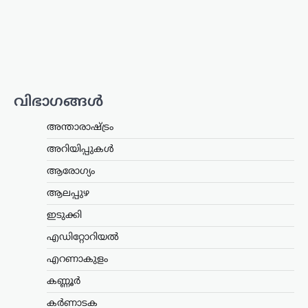
പ്രതിഷേധം. ഹരിയാന സ്വദേശിയായ ഒരു
സ്ത്രീയും കുട്ടികളുമാണ്
പ്രതിഷേധവുമായി എത്തിയത്. ഹരിയാന
നിയമസഭാ തെരഞ്ഞെടുപ്പിൽ സീറ്റ്
നൽകാമെന്ന്…
കേരളം
,
ലേറ്റസ്റ്റ് ന്യൂസ്
വിഭാഗങ്ങൾ
അര്‍ജുന്‍ ആയങ്കിക്കായി
വ്യാപക തിരച്ചില്‍;
അന്താരാഷ്ട്രം
വേഗത്തില്‍ പിടികൂടാന്‍
നിര്‍ദേശം നല്‍കി രമേശ്
അറിയിപ്പുകൾ
ചെന്നിത്തല
ആരോഗ്യം
ന്യൂസ് ഡെസ്ക്
ഓഗസ്റ്റ്‌ 7, 2026
ആലപ്പുഴ
പൊലീസിനെ പരസ്യമായി വെല്ലുവിളിച്ച
ഇടുക്കി
അര്‍ജുന്‍ ആയങ്കിയെ എത്രയും വേഗം
പിടികൂടാന്‍ ആഭ്യന്തരമന്ത്രി രമേശ്
എഡിറ്റോറിയൽ
ചെന്നിത്തല നിര്‍ദേശം നല്‍കിയതിനെ
തുടര്‍ന്ന് സംസ്ഥാനത്ത് പൊലീസ്
എറണാകുളം
പരിശോധന ശക്തമാക്കി.
കണ്ണൂർ
കൊച്ചിയടക്കമുള്ള വിവിധ…
കർണാടക