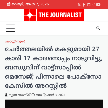
Skip
വെള്ളി, ആഗ 7, 2026
Twitter
Facebook
LinkedIn
Instagr
yout
to
content
ലേറ്റസ്റ്റ് ന്യൂസ്
ചേർത്തലയിൽ മകളുമായി 27
കാരി 17 കാരനൊപ്പം നാടുവിട്ടു,
ബന്ധുവിന് വാട്ട്സാപ്പിൽ
മെസേജ്; പിന്നാലെ പോക്സോ
കേസിൽ അറസ്റ്റിൽ
ന്യൂസ് ഡെസ്ക്
സെപ്റ്റംബർ 3, 2025