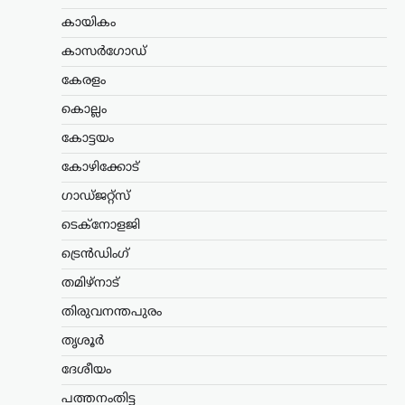
ട്രെൻഡിംഗ്
,
ദേശീയം
,
ലേറ്റസ്റ്റ് ന്യൂസ്
കായികം
അയോധ്യ രാമക്ഷേത്ര
ഫണ്ടിൽ ക്രമക്കേടില്ലെന്ന്
കാസർഗോഡ്
സർക്കാർ; 3,300 കോടി
കേരളം
രൂപയുടെ കണക്കുകൾ
ഓഡിറ്റ് ചെയ്തതായി
കൊല്ലം
വിശദീകരണം
കോട്ടയം
ന്യൂസ് ഡെസ്ക്
ഓഗസ്റ്റ്‌ 7, 2026
കോഴിക്കോട്
അയോധ്യ രാമക്ഷേത്രത്തിനായി ലഭിച്ച
ഗാഡ്ജറ്റ്സ്
3,300 കോടി രൂപയുടെ സംഭാവനകളുടെ
വിനിയോഗത്തിൽ യാതൊരു ക്രമക്കേടും
ടെക്നോളജി
നടന്നിട്ടില്ലെന്ന് സർക്കാർ വൃത്തങ്ങൾ
വ്യക്തമാക്കി. സംഭാവന തുകയുടെ
ട്രെൻഡിംഗ്
ഉപയോഗവുമായി ബന്ധപ്പെട്ട് ഉയർന്ന
തമിഴ്നാട്
ആരോപണങ്ങൾ…
തിരുവനന്തപുരം
കേരളം
,
തിരുവനന്തപുരം
,
വാർത്തകൾ
തൃശൂർ
വീട്ടുപടിക്കലെ പെൻഷൻ
വിതരണം നിർത്തുന്നത്
ദേശീയം
അനീതി; ഉത്തരവ്
പത്തനംതിട്ട