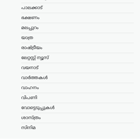
പിൻവലിക്കണമെന്ന്
പാലക്കാട്
പിണറായി വിജയൻ
ഭക്ഷണം
ന്യൂസ് ഡെസ്ക്
ഓഗസ്റ്റ്‌ 7, 2026
സഹകരണ ബാങ്കുകൾ മുഖേന
മലപ്പുറം
ഗുണഭോക്താക്കളുടെ വീടുകളിലെത്തി
യാത്ര
ക്ഷേമപെൻഷൻ വിതരണം ചെയ്യുന്ന
സംവിധാനം അവസാനിപ്പിക്കാനുള്ള
രാഷ്ട്രീയം
സർക്കാർ നടപടിയെ വിമർശിച്ച്
പ്രതിപക്ഷ നേതാവ് പിണറായി വിജയൻ.
ലേറ്റസ്റ്റ് ന്യൂസ്
കേരളം രാജ്യത്തിന് മാതൃകയായി…
വയനാട്
ട്രെൻഡിംഗ്
,
ലേറ്റസ്റ്റ് ന്യൂസ്
വാർത്തകൾ
രാഹുൽ ഗാന്ധിയുടെ
വാഹനം
വസതിക്ക് മുന്നിൽ
വിപണി
പ്രതിഷേധം; കോൺഗ്രസ്
സീറ്റ് വാഗ്ദാനം ചെയ്ത്
വോട്ടെടുപ്പുകൾ
പണം തട്ടിയെന്ന്
ശാസ്ത്രം
ആരോപണം
സിനിമ
ന്യൂസ് ഡെസ്ക്
ഓഗസ്റ്റ്‌ 7, 2026
ലോക്സഭാ പ്രതിപക്ഷ നേതാവ് രാഹുൽ