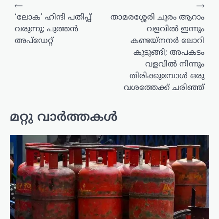
പോസ്റ്റുകളിലൂടെ
⟵
⟶
‘ലോക’ ഹിന്ദി പതിപ്പ്
താമരശ്ശേരി ചുരം ആറാം
വരുന്നു; പുത്തൻ
വളവിൽ ഇന്നും
അപ്‌ഡേറ്റ്
കണ്ടയ്നനർ ലോറി
കുടുങ്ങി; അപകടം
വളവിൽ നിന്നും
തിരിക്കുമ്പോൾ ഒരു
വശത്തേക്ക് ചരിഞ്ഞ്
മറ്റു വാർത്തകൾ