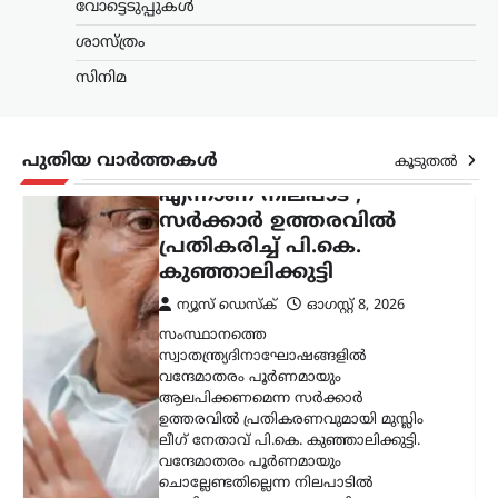
വോട്ടെടുപ്പുകൾ
ലീഗ് നേതാവ് പി.കെ. കുഞ്ഞാലിക്കുട്ടി.
വന്ദേമാതരം പൂർണമായും
ശാസ്ത്രം
ചൊല്ലേണ്ടതില്ലെന്ന നിലപാടിൽ
സിനിമ
മാറ്റമില്ലെന്നും ഇന്ത്യ മുന്നണിയുടെ…
അന്താരാഷ്ട്രം
,
ട്രെൻഡിംഗ്
,
ലേറ്റസ്റ്റ് ന്യൂസ്
പുതിയ വാർത്തകൾ
കൂടുതൽ
ഇറാന്റെ പുതിയ
പരമോന്നത നേതാവിന്റെ
മരണവാർത്ത ഉടൻ;
ഇസ്രായേലി മാധ്യമങ്ങളിൽ
അഭ്യൂഹ വാർത്തകൾ
ന്യൂസ് ഡെസ്ക്
ഓഗസ്റ്റ്‌ 8, 2026
ഇറാന്റെ പരമോന്നത നേതാവായി
കണക്കാക്കപ്പെടുന്ന മൊജ്തബ
ഖമേനിയുടെ ആരോഗ്യനിലയെ ചുറ്റിപ്പറ്റി
പുതിയ അഭ്യൂഹങ്ങൾ ഉയരുന്നു.
അദ്ദേഹത്തിന്റെ ആരോഗ്യസ്ഥിതി
അതീവ ഗുരുതരമാണെന്നും
ആശുപത്രിയിൽ ചികിത്സയിലാണെന്നും
ഇസ്രായേലി മാധ്യമങ്ങൾ റിപ്പോർട്ട്…