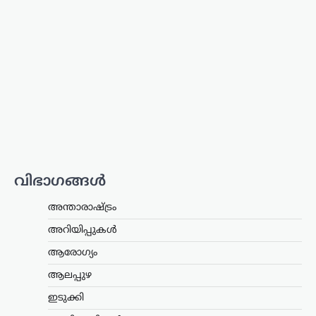
അന്താരാഷ്ട്രം
,
ട്രെൻഡിംഗ്
,
ലേറ്റസ്റ്റ് ന്യൂസ്
ഇറാന്റെ പുതിയ
പരമോന്നത നേതാവിന്റെ
മരണവാർത്ത ഉടൻ;
ഇസ്രായേലി മാധ്യമങ്ങളിൽ
അഭ്യൂഹ വാർത്തകൾ
ന്യൂസ് ഡെസ്ക്
ഓഗസ്റ്റ്‌ 8, 2026
ഇറാന്റെ പരമോന്നത നേതാവായി
കണക്കാക്കപ്പെടുന്ന മൊജ്തബ
വിഭാഗങ്ങൾ
ഖമേനിയുടെ ആരോഗ്യനിലയെ ചുറ്റിപ്പറ്റി
പുതിയ അഭ്യൂഹങ്ങൾ ഉയരുന്നു.
അന്താരാഷ്ട്രം
അദ്ദേഹത്തിന്റെ ആരോഗ്യസ്ഥിതി
അതീവ ഗുരുതരമാണെന്നും
അറിയിപ്പുകൾ
ആശുപത്രിയിൽ ചികിത്സയിലാണെന്നും
ഇസ്രായേലി മാധ്യമങ്ങൾ റിപ്പോർട്ട്…
ആരോഗ്യം
ആലപ്പുഴ
കായികം
ലോക അണ്ടർ-20
ഇടുക്കി
അത്‌ലറ്റിക്സ്: ഹൈജമ്പ്