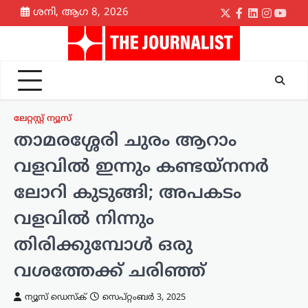
Skip
ശനി, ആഗ 8, 2026
Twitter
Facebook
LinkedIn
Instagr
yout
to
content
ലേറ്റസ്റ്റ് ന്യൂസ്
താമരശ്ശേരി ചുരം ആറാം
വളവിൽ ഇന്നും കണ്ടയ്നനർ
ലോറി കുടുങ്ങി; അപകടം
വളവിൽ നിന്നും
തിരിക്കുമ്പോൾ ഒരു
വശത്തേക്ക് ചരിഞ്ഞ്
ന്യൂസ് ഡെസ്ക്
സെപ്റ്റംബർ 3, 2025