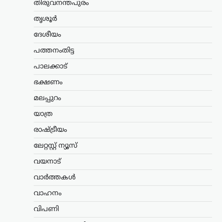
തിരുവനന്തപുരം
ന്യൂസ് ഡെസ്ക്
ഓഗസ്റ്റ്‌ 8, 2026
ഇന്ത്യയിലെ അമേരിക്കൻ അംബാസിഡർ
തൃശൂർ
സെർജിയോ ഗോറുമായി മുഖ്യമന്ത്രി
ദേശീയം
വി.ഡി. സതീശൻ കൂടിക്കാഴ്ച നടത്തി.
കൊച്ചിയിലെ ഒരു സ്വകാര്യ ഹോട്ടലിൽ
പത്തനംതിട്ട
നടന്ന കൂടിക്കാഴ്ചയിൽ ചീഫ്
സെക്രട്ടറിയും വ്യവസായ വകുപ്പ്…
പാലക്കാട്
ഭക്ഷണം
ലേറ്റസ്റ്റ് ന്യൂസ്
വന്ദേമാതരം പൂർണമായി
മലപ്പുറം
ആലപിക്കേണ്ടതില്ല
യാത്ര
എന്നാണ് നിലപാട് ;
രാഷ്ട്രീയം
സർക്കാർ ഉത്തരവിൽ
പ്രതികരിച്ച് പി.കെ.
ലേറ്റസ്റ്റ് ന്യൂസ്
കുഞ്ഞാലിക്കുട്ടി
വയനാട്
ന്യൂസ് ഡെസ്ക്
ഓഗസ്റ്റ്‌ 8, 2026
വാർത്തകൾ
സംസ്ഥാനത്തെ
സ്വാതന്ത്ര്യദിനാഘോഷങ്ങളിൽ
വാഹനം
വന്ദേമാതരം പൂർണമായും
വിപണി
ആലപിക്കണമെന്ന സർക്കാർ
ഉത്തരവിൽ പ്രതികരണവുമായി മുസ്ലിം