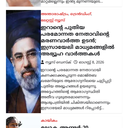
കായികം
ലോക അണ്ടർ-20
അത്‌ലറ്റിക്സ്: ഹൈജമ്പ്
ഫൈനലിൽ പ്രവേശിച്ച്
പൂജ
ന്യൂസ് ഡെസ്ക്
ഓഗസ്റ്റ്‌ 8, 2026
ഒറിഗോണിൽ നടക്കുന്ന ലോക
അത്‌ലറ്റിക്സ് അണ്ടർ-20 ചാമ്പ്യൻഷിപ്പിൽ
ഇന്ത്യയ്ക്ക് മികച്ച തുടക്കം. വനിതാ
ഹൈജമ്പിൽ ദേശീയ റെക്കോർഡ്
ഉടമയായ പൂജ ഫൈനലിലേക്ക് യോഗ്യത
നേടി. 1.79 മീറ്റർ…
കേരളം
,
ട്രെൻഡിംഗ്
,
തിരുവനന്തപുരം
,
ലേറ്റസ്റ്റ് ന്യൂസ്
കേരള-അമേരിക്ക
സഹകരണ
സാധ്യതകൾക്ക് പുതിയ