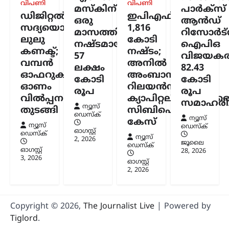
വിപണി
വിപണി
മസ്കിന്
പാർക്സ്
ഡിജിറ്റൽ
ഇപിഎഫ്ഒയ്ക്ക്
ഒരു
ആൻഡ്
സദ്യയൊരുക്കി
1,816
മാസത്തിനുള്ളിൽ
റിസോർട്
ലുലു
കോടി
നഷ്ടമായത്
ഐപിഒ
കണക്ട്;
നഷ്ടം;
57
വിജയകര
വമ്പൻ
അനിൽ
ലക്ഷം
82.43
ഓഫറുകളുമായി
അംബാനിക്കും
കോടി
കോടി
ഓണം
റിലയൻസ്
രൂപ
രൂപ
വിൽപ്പന
ക്യാപിറ്റലിനുമെതിര
സമാഹരിച്
ന്യൂസ്
തുടങ്ങി
സിബിഐ
ഡെസ്ക്
ന്യൂസ്
കേസ്
ന്യൂസ്
ഡെസ്ക്
ഓഗസ്റ്റ്‌
ഡെസ്ക്
ന്യൂസ്
2, 2026
ജൂലൈ
ഡെസ്ക്
ഓഗസ്റ്റ്‌
28, 2026
3, 2026
ഓഗസ്റ്റ്‌
2, 2026
Copyright © 2026,
The Journalist Live
| Powered by
Tiglord
.