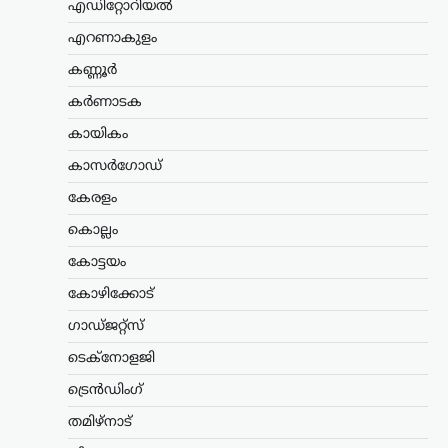
എഡിറ്റോറിയൽ
ഫൈനലിൽ പ്രവേശിച്ച്
എറണാകുളം
പൂജ
കണ്ണൂർ
ന്യൂസ് ഡെസ്ക്
ഓഗസ്റ്റ്‌ 8, 2026
ഒറിഗോണിൽ നടക്കുന്ന ലോക
കർണാടക
അത്‌ലറ്റിക്സ് അണ്ടർ-20 ചാമ്പ്യൻഷിപ്പിൽ
കായികം
ഇന്ത്യയ്ക്ക് മികച്ച തുടക്കം. വനിതാ
ഹൈജമ്പിൽ ദേശീയ റെക്കോർഡ്
കാസർഗോഡ്
ഉടമയായ പൂജ ഫൈനലിലേക്ക് യോഗ്യത
നേടി. 1.79 മീറ്റർ…
കേരളം
കൊല്ലം
കേരളം
,
ട്രെൻഡിംഗ്
,
തിരുവനന്തപുരം
,
ലേറ്റസ്റ്റ് ന്യൂസ്
കോട്ടയം
കേരള-അമേരിക്ക
കോഴിക്കോട്
സഹകരണ
ഗാഡ്ജറ്റ്സ്
സാധ്യതകൾക്ക് പുതിയ
വഴികൾ; സെർജിയോ
ടെക്നോളജി
ഗോറുമായി
ട്രെൻഡിംഗ്
മുഖ്യമന്ത്രിയുടെ
കൂടിക്കാഴ്ച
തമിഴ്നാട്