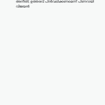
അനീതി; ഉത്തരവ് പിൻവലിക്കണമെന്ന് പിണറായി
വിജയൻ
കേരളം
,
തിരുവനന്തപുരം
,
വാർത്തകൾ
വീട്ടുപടിക്കലെ പെൻഷൻ
വിതരണം നിർത്തുന്നത്
അനീതി; ഉത്തരവ്
പിൻവലിക്കണമെന്ന്
പിണറായി വിജയൻ
ന്യൂസ് ഡെസ്ക്
ഓഗസ്റ്റ്‌ 7, 2026