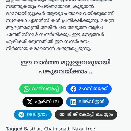
നടത്തുകയും ചെയ്തതോടെ, കൂടുതൽ
മാവോയിസ്റ്റുകൾ ആയുധം താഴെ വയ്ക്കുമെന്ന്
സുരക്ഷാ ഏജൻസികൾ പ്രതീക്ഷിക്കുന്നു. കേന്ദ്ര
ആഭ്യന്തരമന്ത്രി അമിത് ഷാ അടുത്ത ആഴ്ച
ഛത്തീസ്ഗഢ് സന്ദർശിക്കും, ഈ നേട്ടങ്ങൾ
ഏകീകരിക്കുന്നതിൽ ഈ സന്ദർശനം
നിർണായകമാണെന്ന് കരുതപ്പെടുന്നു.
ഈ വാർത്ത മറ്റുള്ളവരുമായി
പങ്കുവെയ്ക്കാം...
വാട്സ്ആപ്പ്
ഫേസ്ബുക്ക്
എക്സ് (X)
ലിങ്ക്ഡ്ഇൻ
ടെലിഗ്രാം
ലിങ്ക് കോപ്പി ചെയ്യാം
Tagged
Basthar
,
Chathisgad
,
Naxal free