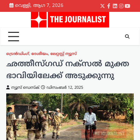
Skip
വെള്ളി, ആഗ 7, 2026
Twitter
Facebook
LinkedIn
Instagr
yout
to
content
ട്രെൻഡിംഗ്
,
ദേശീയം
,
ലേറ്റസ്റ്റ് ന്യൂസ്
ഛത്തീസ്ഗഡ് നക്സൽ മുക്ത
ഭാവിയിലേക്ക് അടുക്കുന്നു
ന്യൂസ് ഡെസ്ക്
ഡിസംബർ 12, 2025