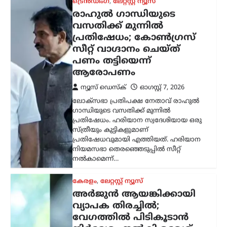
നൽകാമെന്ന്…
കേരളം
,
ലേറ്റസ്റ്റ് ന്യൂസ്
അര്‍ജുന്‍ ആയങ്കിക്കായി
വ്യാപക തിരച്ചില്‍;
വേഗത്തില്‍ പിടികൂടാന്‍
നിര്‍ദേശം നല്‍കി രമേശ്
ചെന്നിത്തല
ന്യൂസ് ഡെസ്ക്
ഓഗസ്റ്റ്‌ 7, 2026
പൊലീസിനെ പരസ്യമായി വെല്ലുവിളിച്ച
അര്‍ജുന്‍ ആയങ്കിയെ എത്രയും വേഗം
പിടികൂടാന്‍ ആഭ്യന്തരമന്ത്രി രമേശ്
ചെന്നിത്തല നിര്‍ദേശം നല്‍കിയതിനെ
തുടര്‍ന്ന് സംസ്ഥാനത്ത് പൊലീസ്
പരിശോധന ശക്തമാക്കി.
കൊച്ചിയടക്കമുള്ള വിവിധ…
കേരളം
,
മലപ്പുറം
പാണക്കാട്ടെ മണ്ണിടിച്ചിലിന്
പിന്നിൽ അനധികൃത