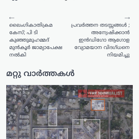
പോസ്റ്റുകളിലൂടെ
⟵
⟶
ലൈംഗികാതിക്രമ
പ്രവർത്തന തടസ്സങ്ങൾ ;
കേസ്; പി ടി
അന്വേഷിക്കാൻ
കുഞ്ഞുമുഹമ്മദ്
ഇൻഡിഗോ ആഗോള
മുൻകൂർ ജാമ്യാപേക്ഷ
വ്യോമയാന വിദഗ്ധനെ
നൽകി
നിയമിച്ചു
മറ്റു വാർത്തകൾ