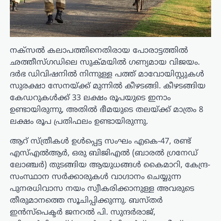
നക്സൽ കലാപത്തിനെതിരായ പോരാട്ടത്തിൽ
ഛത്തീസ്ഗഡിലെ സുക്മയിൽ ഗണ്യമായ വിജയം.
ദർഭ ഡിവിഷനിൽ നിന്നുള്ള പത്ത് മാവോയിസ്റ്റുകൾ
സുരക്ഷാ സേനയ്ക്ക് മുന്നിൽ കീഴടങ്ങി. കീഴടങ്ങിയ
കേഡറുകൾക്ക് 33 ലക്ഷം രൂപയുടെ ഇനാം
ഉണ്ടായിരുന്നു, അതിൽ ഭീമയുടെ തലയ്ക്ക് മാത്രം 8
ലക്ഷം രൂപ പ്രതിഫലം ഉണ്ടായിരുന്നു.
ആറ് സ്ത്രീകൾ ഉൾപ്പെട്ട സംഘം എകെ-47, രണ്ട്
എസ്എൽആർ, ഒരു ബിജിഎൽ (ബാരൽ ഗ്രനേഡ്
ലോഞ്ചർ) തുടങ്ങിയ ആയുധങ്ങൾ കൈമാറി, കേന്ദ്ര-
സംസ്ഥാന സർക്കാരുകൾ വാഗ്ദാനം ചെയ്യുന്ന
പുനരധിവാസ നയം സ്വീകരിക്കാനുള്ള അവരുടെ
തീരുമാനത്തെ സൂചിപ്പിക്കുന്നു. ബസ്തർ
ഇൻസ്പെക്ടർ ജനറൽ പി. സുന്ദർരാജ്,