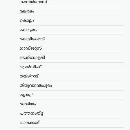
കാസർഗോഡ്
നിയമസഭാ തെരഞ്ഞെടുപ്പിൽ സീറ്റ്
നൽകാമെന്ന്…
കേരളം
കൊല്ലം
കേരളം
,
ലേറ്റസ്റ്റ് ന്യൂസ്
അര്‍ജുന്‍ ആയങ്കിക്കായി
കോട്ടയം
വ്യാപക തിരച്ചില്‍;
കോഴിക്കോട്
വേഗത്തില്‍ പിടികൂടാന്‍
നിര്‍ദേശം നല്‍കി രമേശ്
ഗാഡ്ജറ്റ്സ്
ചെന്നിത്തല
ടെക്നോളജി
ന്യൂസ് ഡെസ്ക്
ഓഗസ്റ്റ്‌ 7, 2026
ട്രെൻഡിംഗ്
പൊലീസിനെ പരസ്യമായി വെല്ലുവിളിച്ച
തമിഴ്നാട്
അര്‍ജുന്‍ ആയങ്കിയെ എത്രയും വേഗം
പിടികൂടാന്‍ ആഭ്യന്തരമന്ത്രി രമേശ്
തിരുവനന്തപുരം
ചെന്നിത്തല നിര്‍ദേശം നല്‍കിയതിനെ
തുടര്‍ന്ന് സംസ്ഥാനത്ത് പൊലീസ്
തൃശൂർ
പരിശോധന ശക്തമാക്കി.
ദേശീയം
കൊച്ചിയടക്കമുള്ള വിവിധ…
പത്തനംതിട്ട
കേരളം
,
മലപ്പുറം
പാലക്കാട്
പാണക്കാട്ടെ മണ്ണിടിച്ചിലിന്