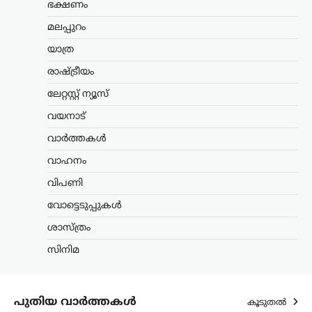
പിന്നിൽ അനധികൃത
ഭക്ഷണം
പാറപൊട്ടിക്കൽ: പി.കെ.
മലപ്പുറം
കുഞ്ഞാലിക്കുട്ടി
യാത്ര
ന്യൂസ് ഡെസ്ക്
ഓഗസ്റ്റ്‌ 7, 2026
രാഷ്ട്രീയം
മലപ്പുറം പാണക്കാട്ടുണ്ടായ വൻ
മണ്ണിടിച്ചിലിന് കാരണം അനധികൃതമായി
ലേറ്റസ്റ്റ് ന്യൂസ്
നടത്തിയ പാറപൊട്ടിക്കലാണെന്ന് മന്ത്രി
പി.കെ. കുഞ്ഞാലിക്കുട്ടി ആരോപിച്ചു.
വയനാട്
സംഭവസ്ഥലം സന്ദർശിച്ച ശേഷമാണ്
വാർത്തകൾ
മന്ത്രി ഇക്കാര്യം വ്യക്തമാക്കിയത്.
നഗരസഭ മണ്ണ്…
വാഹനം
വിപണി
കേരളം
,
തിരുവനന്തപുരം
,
വാർത്തകൾ
വീട്ടുപടിക്കലെ പെൻഷൻ
വോട്ടെടുപ്പുകൾ
വിതരണം നിർത്തുന്നത്
ശാസ്ത്രം
അനീതി; ഉത്തരവ്
പിൻവലിക്കണമെന്ന്
സിനിമ
പിണറായി വിജയൻ
ന്യൂസ് ഡെസ്ക്
ഓഗസ്റ്റ്‌ 7, 2026
പുതിയ വാർത്തകൾ
കൂടുതൽ
സഹകരണ ബാങ്കുകൾ മുഖേന