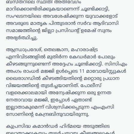
ബസ്തറിലെ സ്ഥിതി അതിവേഗം
മാറിക്കൊണ്ടിരിക്കുകയാണെന്ന് ചൂണ്ടിക്കാട്ടി,
സംഘടനയിലെ അവശേഷിക്കുന്ന യുവാക്കളോട്
അവരുടെ മാതൃക പിന്തുടരാൻ സർവ ആദിവാസി
സമാജത്തിന്റെ ജില്ലാ പ്രസിഡന്റ് ഉമേഷ് സുന്ദം
അഭ്യർത്ഥിച്ചു.
ആന്ധ്രാപ്രദേശ്, തെലങ്കാന, മഹാരാഷ്ട്ര
എന്നിവിടങ്ങളിൽ മുതിർന്ന കേഡർമാർ പോലും
കീഴടങ്ങുന്നുണ്ടെന്ന് അദ്ദേഹം ചൂണ്ടിക്കാട്ടി. സിസിഎം
അംഗം രാംധർ മജ്ജി ഉൾപ്പെടെ 11 മാവോയിസ്റ്റുകൾ
ഖൈരാഗഡിൽ കീഴടങ്ങിയതിന്റെ മറ്റൊരു പ്രധാന
വിജയത്തിന്റെ തുടർച്ചയാണിത്. പോലീസ്
വളരെക്കാലമായി അന്വേഷിക്കുന്ന ഒരു ഉന്നത
നേതാവായ മജ്ജി, ഇപ്പോൾ ഏതാണ്ട്
ഇല്ലാതാകുമെന്ന് വിശ്വസിക്കപ്പെടുന്ന എംഎംസി
സോണിന്റെ കേന്ദ്രബിന്ദുവായിരുന്നു.
കുപ്രസിദ്ധ കമാൻഡർ ഹിദ്മയെ അടുത്തിടെ
ഇല്ലാതാക്കുകയും തുടർച്ചയായ കീഴടങ്ങലുകൾ