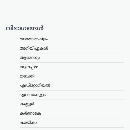
സഹകരണ ബാങ്കുകൾ മുഖേന
ഗുണഭോക്താക്കളുടെ വീടുകളിലെത്തി
ക്ഷേമപെൻഷൻ വിതരണം ചെയ്യുന്ന
സംവിധാനം അവസാനിപ്പിക്കാനുള്ള
സർക്കാർ നടപടിയെ വിമർശിച്ച്
വിഭാഗങ്ങൾ
പ്രതിപക്ഷ നേതാവ് പിണറായി വിജയൻ.
കേരളം രാജ്യത്തിന് മാതൃകയായി…
അന്താരാഷ്ട്രം
ട്രെൻഡിംഗ്
,
ലേറ്റസ്റ്റ് ന്യൂസ്
അറിയിപ്പുകൾ
രാഹുൽ ഗാന്ധിയുടെ
ആരോഗ്യം
വസതിക്ക് മുന്നിൽ
ആലപ്പുഴ
പ്രതിഷേധം; കോൺഗ്രസ്
സീറ്റ് വാഗ്ദാനം ചെയ്ത്
ഇടുക്കി
പണം തട്ടിയെന്ന്
എഡിറ്റോറിയൽ
ആരോപണം
എറണാകുളം
ന്യൂസ് ഡെസ്ക്
ഓഗസ്റ്റ്‌ 7, 2026
കണ്ണൂർ
ലോക്സഭാ പ്രതിപക്ഷ നേതാവ് രാഹുൽ
ഗാന്ധിയുടെ വസതിക്ക് മുന്നിൽ
കർണാടക
പ്രതിഷേധം. ഹരിയാന സ്വദേശിയായ ഒരു
സ്ത്രീയും കുട്ടികളുമാണ്
കായികം
പ്രതിഷേധവുമായി എത്തിയത്. ഹരിയാന