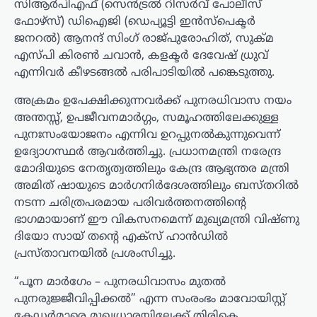
സിആർപിഎഫ് (സെൻട്രൽ റിസർവ് പോലീസ്
ഫോഴ്‌സ്) ഡിഐജി (ഡെപ്യൂട്ടി ഇൻസ്പെക്ടർ
ജനറൽ) ആനന്ദ് സിംഗ് രാജ്പുരോഹിത്, സുക്മ
എസ്പി കിരൺ ചവാൻ, കളക്ടർ ദേവേഷ് ധ്രുവ്
എന്നിവർ കീഴടങ്ങൽ പരിപാടിയിൽ പങ്കെടുത്തു.
അക്രമം ഉപേക്ഷിക്കുന്നവർക്ക് പുനരധിവാസ നയം
അന്തസ്സ്, ഉപജീവനമാർഗ്ഗം, സമൂഹത്തിലേക്കുള്ള
പുനഃസംയോജനം എന്നിവ ഉറപ്പുനൽകുന്നുവെന്ന്
ഉദ്യോഗസ്ഥർ ആവർത്തിച്ചു. പ്രധാനമന്ത്രി നരേന്ദ്ര
മോദിയുടെ നേതൃത്വത്തിലും കേന്ദ്ര ആഭ്യന്തര മന്ത്രി
അമിത് ഷായുടെ മാർഗനിർദേശത്തിലും ബസ്തറിൽ
നടന്ന ചരിത്രപരമായ പരിവർത്തനത്തിന്റെ
ഭാഗമായാണ് ഈ വികസനമെന്ന് മുഖ്യമന്ത്രി വിഷ്ണു
ദിയോ സായ് തന്റെ എക്സ് ഹാൻഡിൽ
പ്രസ്താവനയിൽ പ്രശംസിച്ചു.
“പൂന മാർഗേം – പുനരധിവാസം മുതൽ
പുനരുജ്ജീവിപ്പിക്കൽ” എന്ന സംരംഭം മാവോയിസ്റ്റ്
കേഡർമാരെ മുഖ്യധാരയിലേക്ക് തിരികെ