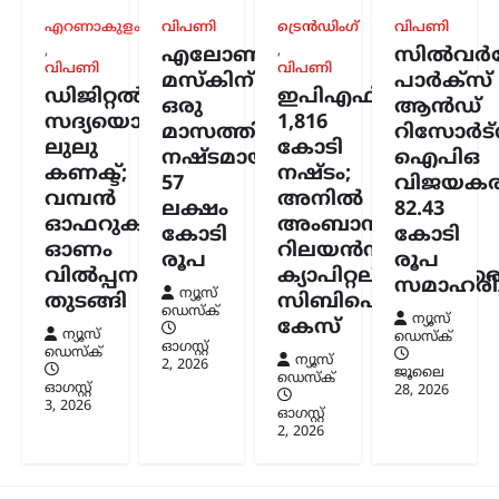
എറണാകുളം
വിപണി
ട്രെൻഡിംഗ്
വിപണി
കേരളം
,
ലേറ്റസ്റ്റ് ന്യൂസ്
,
,
എലോൺ
സിൽവർസ്
അര്‍ജുന്‍ ആയങ്കിക്കായി
വിപണി
വിപണി
മസ്കിന്
പാർക്സ്
ഡിജിറ്റൽ
ഇപിഎഫ്ഒയ്ക്ക്
വ്യാപക തിരച്ചില്‍;
ഒരു
ആൻഡ്
സദ്യയൊരുക്കി
1,816
വേഗത്തില്‍ പിടികൂടാന്‍
മാസത്തിനുള്ളിൽ
റിസോർട്
ലുലു
കോടി
നിര്‍ദേശം നല്‍കി രമേശ്
നഷ്ടമായത്
ഐപിഒ
കണക്ട്;
നഷ്ടം;
ചെന്നിത്തല
57
വിജയകര
വമ്പൻ
അനിൽ
ലക്ഷം
82.43
ന്യൂസ് ഡെസ്ക്
ഓഗസ്റ്റ്‌ 7, 2026
ഓഫറുകളുമായി
അംബാനിക്കും
കോടി
കോടി
പൊലീസിനെ പരസ്യമായി വെല്ലുവിളിച്ച
ഓണം
റിലയൻസ്
രൂപ
രൂപ
അര്‍ജുന്‍ ആയങ്കിയെ എത്രയും വേഗം
വിൽപ്പന
ക്യാപിറ്റലിനുമെതിര
പിടികൂടാന്‍ ആഭ്യന്തരമന്ത്രി രമേശ്
സമാഹരിച്
ന്യൂസ്
തുടങ്ങി
സിബിഐ
ചെന്നിത്തല നിര്‍ദേശം നല്‍കിയതിനെ
ഡെസ്ക്
ന്യൂസ്
തുടര്‍ന്ന് സംസ്ഥാനത്ത് പൊലീസ്
കേസ്
ന്യൂസ്
ഡെസ്ക്
പരിശോധന ശക്തമാക്കി.
ഓഗസ്റ്റ്‌
ഡെസ്ക്
ന്യൂസ്
കൊച്ചിയടക്കമുള്ള വിവിധ…
2, 2026
ജൂലൈ
ഡെസ്ക്
ഓഗസ്റ്റ്‌
28, 2026
3, 2026
ഓഗസ്റ്റ്‌
2, 2026