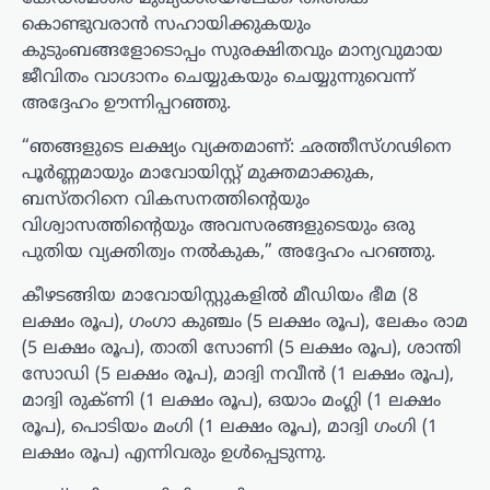
കൊണ്ടുവരാൻ സഹായിക്കുകയും
കുടുംബങ്ങളോടൊപ്പം സുരക്ഷിതവും മാന്യവുമായ
ജീവിതം വാഗ്ദാനം ചെയ്യുകയും ചെയ്യുന്നുവെന്ന്
അദ്ദേഹം ഊന്നിപ്പറഞ്ഞു.
“ഞങ്ങളുടെ ലക്ഷ്യം വ്യക്തമാണ്: ഛത്തീസ്ഗഢിനെ
പൂർണ്ണമായും മാവോയിസ്റ്റ് മുക്തമാക്കുക,
ബസ്തറിനെ വികസനത്തിന്റെയും
വിശ്വാസത്തിന്റെയും അവസരങ്ങളുടെയും ഒരു
പുതിയ വ്യക്തിത്വം നൽകുക,” അദ്ദേഹം പറഞ്ഞു.
കീഴടങ്ങിയ മാവോയിസ്റ്റുകളിൽ മീഡിയം ഭീമ (8
ലക്ഷം രൂപ), ഗംഗാ കുഞ്ചം (5 ലക്ഷം രൂപ), ലേകം രാമ
(5 ലക്ഷം രൂപ), താതി സോണി (5 ലക്ഷം രൂപ), ശാന്തി
സോഡി (5 ലക്ഷം രൂപ), മാദ്വി നവീൻ (1 ലക്ഷം രൂപ),
മാദ്വി രുക്‌ണി (1 ലക്ഷം രൂപ), ഒയാം മംഗ്ലി (1 ലക്ഷം
രൂപ), പൊടിയം മംഗി (1 ലക്ഷം രൂപ), മാദ്വി ഗംഗി (1
ലക്ഷം രൂപ) എന്നിവരും ഉൾപ്പെടുന്നു.