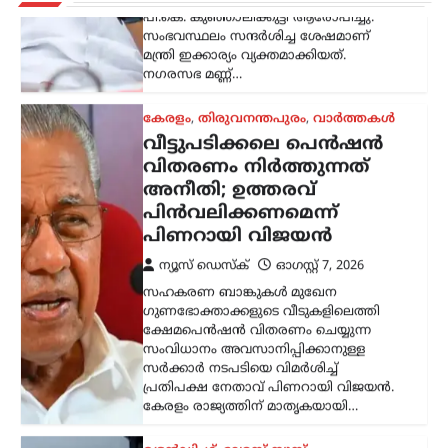
ഗുണഭോക്താക്കളുടെ വീടുകളിലെത്തി
ക്ഷേമപെൻഷൻ വിതരണം ചെയ്യുന്ന
സംവിധാനം അവസാനിപ്പിക്കാനുള്ള
സർക്കാർ നടപടിയെ വിമർശിച്ച്
പ്രതിപക്ഷ നേതാവ് പിണറായി വിജയൻ.
കേരളം രാജ്യത്തിന് മാതൃകയായി…
ട്രെൻഡിംഗ്
,
ലേറ്റസ്റ്റ് ന്യൂസ്
രാഹുൽ ഗാന്ധിയുടെ
വസതിക്ക് മുന്നിൽ
പ്രതിഷേധം; കോൺഗ്രസ്
സീറ്റ് വാഗ്ദാനം ചെയ്ത്
പണം തട്ടിയെന്ന്
ആരോപണം
ന്യൂസ് ഡെസ്ക്
ഓഗസ്റ്റ്‌ 7, 2026
ലോക്സഭാ പ്രതിപക്ഷ നേതാവ് രാഹുൽ
ഗാന്ധിയുടെ വസതിക്ക് മുന്നിൽ
പ്രതിഷേധം. ഹരിയാന സ്വദേശിയായ ഒരു
സ്ത്രീയും കുട്ടികളുമാണ്
പ്രതിഷേധവുമായി എത്തിയത്. ഹരിയാന
നിയമസഭാ തെരഞ്ഞെടുപ്പിൽ സീറ്റ്