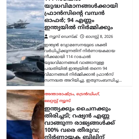
ഇന്ത്യക്കും ചൈനക്കും
തിരിച്ചടി; റഷ്യൻ എണ്ണ
വാങ്ങുന്ന രാജ്യങ്ങൾക്ക്
100% വരെ തീരുവ;
നിർണായക ബില്ലിന്
യുഎസ് സെനറ്റ്
അംഗീകാരം
ന്യൂസ് ഡെസ്ക്
ഓഗസ്റ്റ്‌ 8, 2026
റഷ്യയിൽ നിന്ന് എണ്ണയും
പ്രകൃതിവാതകവും വാങ്ങുന്ന
രാജ്യങ്ങൾക്കെതിരെ കടുത്ത
സാമ്പത്തിക നടപടികൾക്ക്
വഴിയൊരുക്കുന്ന ബില്ലിന് യുഎസ്
സെനറ്റ് അംഗീകാരം നൽകി. ഇന്ത്യ,
ചൈന ഉൾപ്പെടെയുള്ള രാജ്യങ്ങൾക്ക്
100…
കേരളം
,
വാർത്തകൾ
ബെംഗളൂരുവിൽ
കെഎസ്ആർടിസി ബസ്