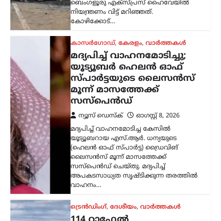
സസ്‌പെൻഡ് ചെയ്തു. മദ്യപിച്ച്
അപകടസാധ്യത സൃഷ്ടിക്കുന്ന തരത്തിൽ
വാഹനം…
ട്രെൻഡിംഗ്
,
ദേശീയം
,
വാർത്തകൾ
114 റാഫേൽ
യുദ്ധവിമാനങ്ങൾക്കായി
ഫ്രാൻസിന്റെ വമ്പൻ
ഓഫർ; 94 എണ്ണം
ഇന്ത്യയിൽ നിർമ്മിക്കും
ന്യൂസ് ഡെസ്ക്
ഓഗസ്റ്റ്‌ 8, 2026
ഇന്ത്യൻ വ്യോമസേനയുടെ ശക്തി
വർധിപ്പിക്കുന്നതിന് നിർണായകമായ
നീക്കമായി 114 റാഫേൽ
യുദ്ധവിമാനങ്ങൾ വാങ്ങാനുള്ള
പദ്ധതിയിൽ ഇന്ത്യയിൽ തന്നെ 94
വിമാനങ്ങൾ നിർമ്മിക്കാൻ ഫ്രാൻസ്
സന്നദ്ധത അറിയിച്ചു. ഇതുസംബന്ധിച്ച…
അന്താരാഷ്ട്രം
,
ട്രെൻഡിംഗ്
,
ലേറ്റസ്റ്റ് ന്യൂസ്