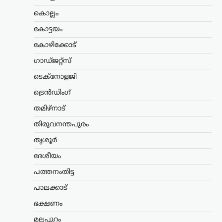
വാങ്ങുന്ന രാജ്യങ്ങൾക്ക്
100% വരെ തീരുവ;
കൊല്ലം
നിർണായക ബില്ലിന്
കോട്ടയം
യുഎസ് സെനറ്റ്
കോഴിക്കോട്
അംഗീകാരം
ഗാഡ്ജറ്റ്സ്
ന്യൂസ് ഡെസ്ക്
ഓഗസ്റ്റ്‌ 8, 2026
റഷ്യയിൽ നിന്ന് എണ്ണയും
ടെക്നോളജി
പ്രകൃതിവാതകവും വാങ്ങുന്ന
ട്രെൻഡിംഗ്
രാജ്യങ്ങൾക്കെതിരെ കടുത്ത
സാമ്പത്തിക നടപടികൾക്ക്
തമിഴ്നാട്
വഴിയൊരുക്കുന്ന ബില്ലിന് യുഎസ്
സെനറ്റ് അംഗീകാരം നൽകി. ഇന്ത്യ,
തിരുവനന്തപുരം
ചൈന ഉൾപ്പെടെയുള്ള രാജ്യങ്ങൾക്ക്
തൃശൂർ
100…
ദേശീയം
കേരളം
,
വാർത്തകൾ
പത്തനംതിട്ട
ബെംഗളൂരുവിൽ
കെഎസ്ആർടിസി ബസ്
പാലക്കാട്
അപകടം; ഡ്രൈവറും
ഭക്ഷണം
കണ്ടക്ടറും മരിച്ചു
മലപ്പുറം