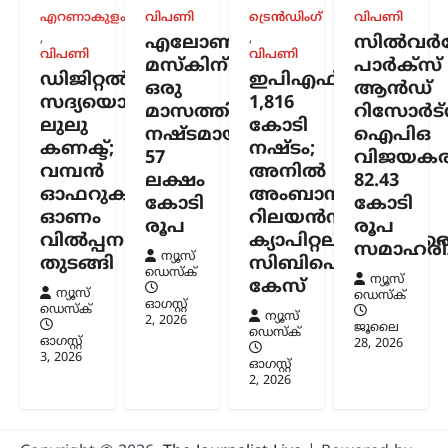
എറണാകുളം
വിപണി
ട്രെൻഡിംഗ്
വിപണി
,
,
എലോൺ
സിൽവർസ്
അന്താരാഷ്ട്രം
,
ട്രെൻഡിംഗ്
,
വിപണി
വിപണി
മസ്കിന്
പാർക്സ്
ലേറ്റസ്റ്റ് ന്യൂസ്
ഡിജിറ്റൽ
ഇപിഎഫ്ഒയ്ക്ക്
ഒരു
ആൻഡ്
ഇന്ത്യക്കും ചൈനക്കും
സദ്യയൊരുക്കി
1,816
മാസത്തിനുള്ളിൽ
റിസോർട്
തിരിച്ചടി; റഷ്യൻ എണ്ണ
ലുലു
കോടി
നഷ്ടമായത്
ഐപിഒ
വാങ്ങുന്ന രാജ്യങ്ങൾക്ക്
കണക്ട്;
നഷ്ടം;
57
വിജയകര
100% വരെ തീരുവ;
വമ്പൻ
അനിൽ
ലക്ഷം
82.43
നിർണായക ബില്ലിന്
ഓഫറുകളുമായി
അംബാനിക്കും
കോടി
കോടി
യുഎസ് സെനറ്റ്
ഓണം
റിലയൻസ്
രൂപ
രൂപ
അംഗീകാരം
വിൽപ്പന
ക്യാപിറ്റലിനുമെതിര
സമാഹരിച്
ന്യൂസ്
ന്യൂസ് ഡെസ്ക്
ഓഗസ്റ്റ്‌ 8, 2026
തുടങ്ങി
സിബിഐ
ഡെസ്ക്
ന്യൂസ്
കേസ്
റഷ്യയിൽ നിന്ന് എണ്ണയും
ന്യൂസ്
ഡെസ്ക്
പ്രകൃതിവാതകവും വാങ്ങുന്ന
ഓഗസ്റ്റ്‌
ഡെസ്ക്
ന്യൂസ്
2, 2026
രാജ്യങ്ങൾക്കെതിരെ കടുത്ത
ജൂലൈ
ഡെസ്ക്
ഓഗസ്റ്റ്‌
സാമ്പത്തിക നടപടികൾക്ക്
28, 2026
3, 2026
വഴിയൊരുക്കുന്ന ബില്ലിന് യുഎസ്
ഓഗസ്റ്റ്‌
സെനറ്റ് അംഗീകാരം നൽകി. ഇന്ത്യ,
2, 2026
ചൈന ഉൾപ്പെടെയുള്ള രാജ്യങ്ങൾക്ക്
100…