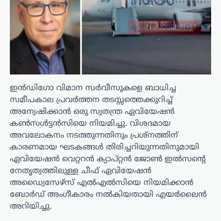
ഇൻഡിഗോ വിമാന സർവീസുകളെ ബാധിച്ച
സമീപകാല പ്രവർത്തന തടസ്സത്തെക്കുറിച്ച്
അന്വേഷിക്കാൻ ഒരു സ്വതന്ത്ര ഏവിയേഷൻ
കൺസൾട്ടൻസിയെ നിയമിച്ചു. വിശദമായ
അവലോകനം നടത്തുന്നതിനും പ്രശ്നത്തിന്
കാരണമായ ഘടകങ്ങൾ തിരിച്ചറിയുന്നതിനുമായി
ഏവിയേഷൻ വെറ്ററൻ ക്യാപ്റ്റൻ ജോൺ ഇൽസന്റെ
നേതൃത്വത്തിലുള്ള ചീഫ് ഏവിയേഷൻ
അഡ്വൈസേഴ്‌സ് എൽഎൽസിയെ നിയമിക്കാൻ
ബോർഡ് അംഗീകാരം നൽകിയതായി എയർലൈൻ
അറിയിച്ചു.