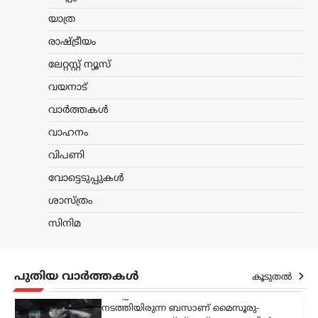
ന്യൂസ് ഡെസ്ക്
ഓഗസ്റ്റ്‌ 8, 2026
യാത്ര
ബെംഗളൂരുവിൽ കെഎസ്ആർടിസി ബസ്
അപകടത്തിൽപ്പെട്ട് ഡ്രൈവറും
രാഷ്ട്രീയം
കണ്ടക്ടറും മരിച്ചു. കോഴിക്കോട്
ഡിപ്പോയിൽ നിന്ന് സർവീസ്
ലേറ്റസ്റ്റ് ന്യൂസ്
നടത്തിയിരുന്ന ബസാണ് മൈസൂരു-
വയനാട്
ബെംഗളൂരു എക്സ്പ്രസ് ഹൈവേയിൽ
നിയന്ത്രണം വിട്ട് മറിഞ്ഞത്.
വാർത്തകൾ
കോഴിക്കോട്…
വാഹനം
കാസർഗോഡ്
,
കേരളം
,
വാർത്തകൾ
വിപണി
മദ്യപിച്ച് വാഹനമോടിച്ചു;
വോട്ടെടുപ്പുകൾ
യൂട്യൂബർ ഹെലൻ ഓഫ്
സ്പാർട്ടയുടെ ലൈസൻസ്
ശാസ്ത്രം
മൂന്ന് മാസത്തേക്ക്
സിനിമ
സസ്‌പെൻഡ്
ന്യൂസ് ഡെസ്ക്
ഓഗസ്റ്റ്‌ 8, 2026
മദ്യപിച്ച് വാഹനമോടിച്ച കേസിൽ
പുതിയ വാർത്തകൾ
കൂടുതൽ
യൂട്യൂബറായ എസ്.ആർ. ധന്യയുടെ
(ഹെലൻ ഓഫ് സ്പാർട്ട) ഡ്രൈവിങ്
ലൈസൻസ് മൂന്ന് മാസത്തേക്ക്