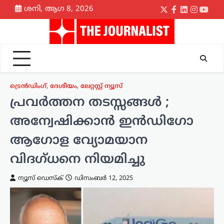
Skip
ശനി, ആഗ 8, 2026
Twitter
Facebook
LinkedIn
Instagr
yout
to
content
ട്രെൻഡിംഗ്
,
ദേശീയം
,
ലേറ്റസ്റ്റ് ന്യൂസ്
പ്രവർത്തന തടസ്സങ്ങൾ ;
അന്വേഷിക്കാൻ ഇൻഡിഗോ
ആഗോള വ്യോമയാന
വിദഗ്ധനെ നിയമിച്ചു
ന്യൂസ് ഡെസ്ക്
ഡിസംബർ 12, 2025