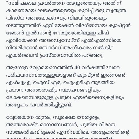
“സമീപകാല പ്രവർത്തന തടസ്സത്തെയും അതിന്
കാരണമായ ഘടകങ്ങളെയും കുറിച്ച് ഒരു സ്വതന്ത്ര
വിദഗ്ദ്ധ അവലോകനവും വിലയിരുത്തലും
നടത്തുന്നതിന് ഏവിയേഷൻ വിദഗ്‌ദ്ധനായ ക്യാപ്റ്റൻ
ജോൺ ഇൽസന്റെ നേതൃത്വത്തിലുള്ള ചീഫ്
ഏവിയേഷൻ അഡ്വൈസേഴ്‌സ് എൽഎൽസിയെ
നിയമിക്കാൻ ബോർഡ് അംഗീകാരം നൽകി,”
എയർലൈൻ പ്രസ്താവനയിൽ പറഞ്ഞു.
ആഗോള വ്യോമയാനത്തിൽ 40 വർഷത്തിലേറെ
പരിചയസമ്പത്തുള്ളയാളാണ് ക്യാപ്റ്റൻ ഇൽസൺ.
എഫ്എഎ, ഐസിഎഒ, ഐഎടിഎ തുടങ്ങിയ
പ്രധാന അന്താരാഷ്ട്ര സ്ഥാപനങ്ങളിലും
ലോകമെമ്പാടുമുള്ള പ്രമുഖ എയർലൈനുകളിലും
അദ്ദേഹം പ്രവർത്തിച്ചിട്ടുണ്ട്.
വ്യോമയാന തന്ത്രം, സുരക്ഷാ നേതൃത്വം,
അന്താരാഷ്ട്ര മാനദണ്ഡങ്ങൾ, പുതിയ വിമാന
സാങ്കേതികവിദ്യകൾ എന്നിവയിലെ അദ്ദേഹത്തിന്റെ