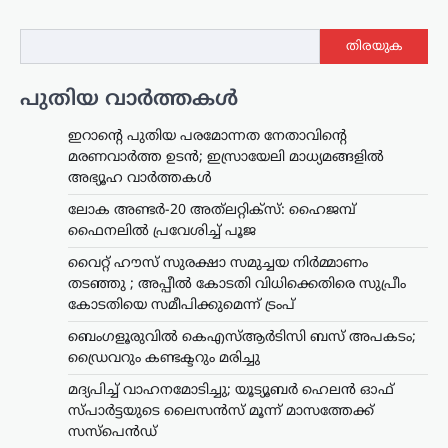
തിരയുക
പുതിയ വാർത്തകൾ
ഇറാന്റെ പുതിയ പരമോന്നത നേതാവിന്റെ
മരണവാർത്ത ഉടൻ; ഇസ്രായേലി മാധ്യമങ്ങളിൽ
അഭ്യൂഹ വാർത്തകൾ
ലോക അണ്ടർ-20 അത്‌ലറ്റിക്സ്: ഹൈജമ്പ്
ഫൈനലിൽ പ്രവേശിച്ച് പൂജ
വൈറ്റ് ഹൗസ് സുരക്ഷാ സമുച്ചയ നിർമ്മാണം
തടഞ്ഞു ; അപ്പീൽ കോടതി വിധിക്കെതിരെ സുപ്രീം
കോടതിയെ സമീപിക്കുമെന്ന് ട്രംപ്
ബെംഗളൂരുവിൽ കെഎസ്ആർടിസി ബസ് അപകടം;
ഡ്രൈവറും കണ്ടക്ടറും മരിച്ചു
മദ്യപിച്ച് വാഹനമോടിച്ചു; യൂട്യൂബർ ഹെലൻ ഓഫ്
സ്പാർട്ടയുടെ ലൈസൻസ് മൂന്ന് മാസത്തേക്ക്
സസ്‌പെൻഡ്