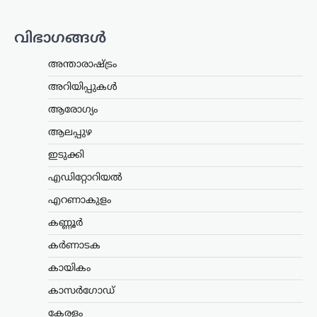
ട്രെൻഡിംഗ്
,
ദേശീയം
,
വാർത്തകൾ
114 റാഫേൽ
വിഭാഗങ്ങൾ
യുദ്ധവിമാനങ്ങൾക്കായി
അന്താരാഷ്ട്രം
ഫ്രാൻസിന്റെ വമ്പൻ
ഓഫർ; 94 എണ്ണം
അറിയിപ്പുകൾ
ഇന്ത്യയിൽ നിർമ്മിക്കും
ആരോഗ്യം
ന്യൂസ് ഡെസ്ക്
ഓഗസ്റ്റ്‌ 8, 2026
ആലപ്പുഴ
ഇന്ത്യൻ വ്യോമസേനയുടെ ശക്തി
വർധിപ്പിക്കുന്നതിന് നിർണായകമായ
ഇടുക്കി
നീക്കമായി 114 റാഫേൽ
എഡിറ്റോറിയൽ
യുദ്ധവിമാനങ്ങൾ വാങ്ങാനുള്ള
പദ്ധതിയിൽ ഇന്ത്യയിൽ തന്നെ 94
എറണാകുളം
വിമാനങ്ങൾ നിർമ്മിക്കാൻ ഫ്രാൻസ്
സന്നദ്ധത അറിയിച്ചു. ഇതുസംബന്ധിച്ച…
കണ്ണൂർ
കർണാടക
അന്താരാഷ്ട്രം
,
ട്രെൻഡിംഗ്
,
കായികം
ലേറ്റസ്റ്റ് ന്യൂസ്
ഇന്ത്യക്കും ചൈനക്കും
കാസർഗോഡ്
തിരിച്ചടി; റഷ്യൻ എണ്ണ
കേരളം