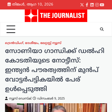
Skip
തിങ്കൾ, ആഗ 10, 2026
Twitter
Facebook
LinkedIn
Instagr
yout
to
content
ട്രെൻഡിംഗ്
,
ദേശീയം
,
ലേറ്റസ്റ്റ് ന്യൂസ്
സോണിയാ ഗാന്ധിക്ക് ഡൽഹി
കോടതിയുടെ നോട്ടീസ്:
ഇന്ത്യൻ പൗരത്വത്തിന് മുൻപ്
വോട്ടർപട്ടികയിൽ പേര്
ഉൾപ്പെടുത്തി
ന്യൂസ് ഡെസ്ക്
ഡിസംബർ 9, 2025