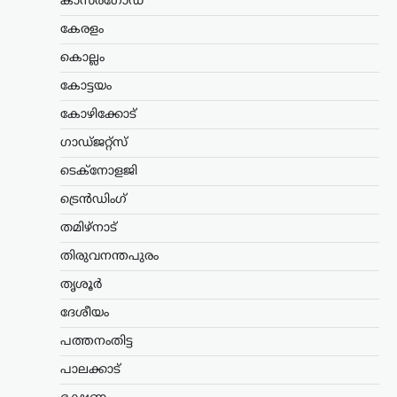
കാസർഗോഡ്
ന്യൂസ് ഡെസ്ക്
ഓഗസ്റ്റ്‌ 9, 2026
കേരളം
ഡൽഹിയിലെ ജന്തർ മന്തറിൽ സമരം
കൊല്ലം
നടത്തിയ വിദ്യാർഥികളെ അധിക്ഷേപിച്ച
സംഭവത്തിൽ ആർഎസ്എസ് നേതാവ്
കോട്ടയം
ടി.ജി. മോഹൻദാസിനെ പൊലീസ്
കോഴിക്കോട്
കസ്റ്റഡിയിലെടുത്തു. മട്ടാഞ്ചേരി
ചെറളായിയിലെ വസതിയിലെത്തിയാണ്
ഗാഡ്ജറ്റ്സ്
തിരുവനന്തപുരം സൈബർ പൊലീസ്…
ടെക്നോളജി
അന്താരാഷ്ട്രം
,
ട്രെൻഡിംഗ്
,
ട്രെൻഡിംഗ്
ലേറ്റസ്റ്റ് ന്യൂസ്
തുർക്ക്മെനിസ്ഥാൻ,
തമിഴ്നാട്
ഇറാൻ, അഫ്ഗാനിസ്ഥാൻ,
തിരുവനന്തപുരം
പാകിസ്ഥാൻ വഴി ഇന്ത്യ;
തൃശൂർ
റെയിൽ ഇടനാഴി
വികസിപ്പിക്കാൻ റഷ്യ
ദേശീയം
ന്യൂസ് ഡെസ്ക്
ഓഗസ്റ്റ്‌ 9, 2026
പത്തനംതിട്ട
ഇന്ത്യൻ മഹാസമുദ്രത്തിലേക്കും
പാലക്കാട്
ഇന്ത്യയിലേക്കും കരമാർഗ പ്രവേശനം
ഉറപ്പാക്കുന്ന പുതിയ റെയിൽ ഇടനാഴി