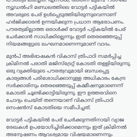
പൗരത്വം ലഭിച്ചത്. എന്നാൽ, അതിന് മുമ്പേ 1980-ലെ
ന്യൂഡൽഹി മണ്ഡലത്തിലെ വോട്ടർ പട്ടികയിൽ
അവരുടെ പേര് ഉൾപ്പെടുത്തിയിരുന്നുവെന്നാണ്
ഹർജിക്കാരൻ ഉന്നയിക്കുന്ന പ്രധാന ആരോപണം.
പൗരത്വമില്ലാത്ത ഒരാൾക്ക് വോട്ടർ പട്ടികയിൽ പേര്
ചേർക്കാൻ സാധിക്കില്ലെന്നും ഇത് തെരഞ്ഞെടുപ്പ്
നിയമങ്ങളുടെ ലംഘനമാണെന്നുമാണ് വാദം.
മുന്‍പ് അഭിഭാഷകൻ വികാസ് ത്രിപാഠി സമർപ്പിച്ച
ക്രിമിനൽ പരാതി മജിസ്‌ട്രേറ്റ് കോടതി തള്ളിയിരുന്നു.
ഒരു വ്യക്തിയുടെ പൗരത്വവുമായി ബന്ധപ്പെട്ട
കാര്യങ്ങൾ പരിശോധിക്കാനുള്ള അധികാരം കേന്ദ്ര
സർക്കാരിനും തെരഞ്ഞെടുപ്പ് കമ്മീഷനുമാണെന്ന്
കോടതി ചൂണ്ടിക്കാട്ടിയിരുന്നു. ഈ ഉത്തരവിനെ
ചോദ്യം ചെയ്ത് തന്നെയാണ് വികാസ് ത്രിപാഠി
സെഷൻസ് കോടതിയെ സമീപിച്ചത്.
വോട്ടർ പട്ടികയിൽ പേര് ചേർക്കുന്നതിനായി വ്യാജ
രേഖകൾ ഉപയോഗിച്ചിരിക്കാമെന്നും ഇത് ക്രിമിനൽ
അന്വേഷണം ആവശ്യമായ വിഷയമാണെന്നും