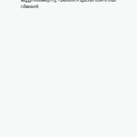
കൂട്ടുനിൽക്കുന്നു; വിമർശനവുമായി പിണറായി
വിജയൻ
കേരളം
,
ട്രെൻഡിംഗ്
,
തിരുവനന്തപുരം
,
രാഷ്ട്രീയം
വിമാനക്കമ്പനികളുടെ
കൊള്ളയ്ക്ക് കേന്ദ്രം
കൂട്ടുനിൽക്കുന്നു;
വിമർശനവുമായി
പിണറായി വിജയൻ
ന്യൂസ് ഡെസ്ക്
ഓഗസ്റ്റ്‌ 9, 2026
പ്രവാസികളോട് കേന്ദ്ര സർക്കാർ അനീതി
കാണിക്കുകയാണെന്ന് പ്രതിപക്ഷ
നേതാവ് പിണറായി വിജയൻ. മലപ്പുറം
തിരൂരിൽ നടന്ന പ്രവാസി സംഘം
സംസ്ഥാന സമ്മേളനത്തിന്റെ
സമാപനച്ചടങ്ങിൽ സംസാരിക്കവെയാണ്
വിമർശനം. പ്രവാസികളുടെ…
ആലപ്പുഴ
,
കേരളം
,
ട്രെൻഡിംഗ്
,
വാർത്തകൾ