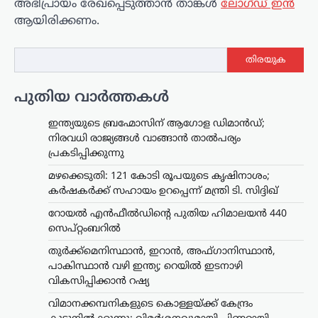
അഭിപ്രായം രേഖപ്പെടുത്താ‍ൻ താങ്കൾ
ലോഗ്ഡ് ഇൻ
ആയിരിക്കണം.
തിരയുക
പുതിയ വാർത്തകൾ
ഇന്ത്യയുടെ ബ്രഹ്മോസിന് ആഗോള ഡിമാൻഡ്;
നിരവധി രാജ്യങ്ങൾ വാങ്ങാൻ താൽപര്യം
പ്രകടിപ്പിക്കുന്നു
മഴക്കെടുതി: 121 കോടി രൂപയുടെ കൃഷിനാശം;
കർഷകർക്ക് സഹായം ഉറപ്പെന്ന് മന്ത്രി ടി. സിദ്ദിഖ്
റോയല്‍ എന്‍ഫീല്‍ഡിന്റെ പുതിയ ഹിമാലയന്‍ 440
സെപ്റ്റംബറില്‍
തുർക്ക്മെനിസ്ഥാൻ, ഇറാൻ, അഫ്ഗാനിസ്ഥാൻ,
പാകിസ്ഥാൻ വഴി ഇന്ത്യ; റെയിൽ ഇടനാഴി
വികസിപ്പിക്കാൻ റഷ്യ
വിമാനക്കമ്പനികളുടെ കൊള്ളയ്ക്ക് കേന്ദ്രം