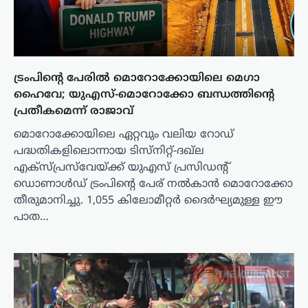
ട്രംപിന്റെ പേരിൽ മൊറോക്കോയിലെ മെഗാ
ഹൈവേ; യുഎസ്-മൊറോക്കോ ബന്ധത്തിന്റെ
പ്രതീകമെന്ന് രാജാവ്
മൊറോക്കോയിലെ ഏറ്റവും വലിയ റോഡ്
പദ്ധതികളിലൊന്നായ ടിസ്‌നിറ്റ്-ദഖ്‌ല
എക്‌സ്‌പ്രസ്‌വേയ്ക്ക് യുഎസ് പ്രസിഡന്റ്
ഡൊണാൾഡ് ട്രംപിന്റെ പേര് നൽകാൻ മൊറോക്കോ
തീരുമാനിച്ചു. 1,055 കിലോമീറ്റർ ദൈർഘ്യമുള്ള ഈ
പാത…