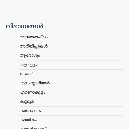
ബിജെപിക്ക് സുഖിക്കുന്ന
വര്‍ത്തമാനം പറയരുത്;
ശശി തരൂരിനോട് കെ.സി
വേണുഗോപാൽ
വിഭാഗങ്ങൾ
ന്യൂസ് ഡെസ്ക്
ഓഗസ്റ്റ്‌ 9, 2026
കോൺഗ്രസ് എംപി ശശി തരൂരിനെതിരെ
അന്താരാഷ്ട്രം
രൂക്ഷ വിമർശനവുമായി എഐസിസി
അറിയിപ്പുകൾ
ജനറൽ സെക്രട്ടറി കെ.സി.
വേണുഗോപാൽ. രാഹുൽ
ആരോഗ്യം
ഗാന്ധിക്കെതിരായ പരാമർശങ്ങൾ
ബിജെപിക്ക് ഗുണം ചെയ്യുന്ന
ആലപ്പുഴ
തരത്തിലാകരുതെന്ന് അദ്ദേഹം പറഞ്ഞു.
ഇടുക്കി
…
എഡിറ്റോറിയൽ
എറണാകുളം
,
കേരളം
,
ട്രെൻഡിംഗ്
,
എറണാകുളം
ലേറ്റസ്റ്റ് ന്യൂസ്
ജന്തർ മന്തർ
കണ്ണൂർ
പ്രതിഷേധക്കാർക്കെതിരായ
കർണാടക
വിവാദ പരാമർശം; ടി.ജി.
കായികം
മോഹൻദാസ് പൊലീസ്
കസ്റ്റഡിയിൽ