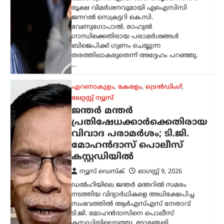
വിവാദ പരാമർശം; ടി.ജി.
മോഹൻദാസ് പൊലീസ്
കസ്റ്റഡിയിൽ
ന്യൂസ് ഡെസ്ക്
ഓഗസ്റ്റ്‌ 9, 2026
ഡൽഹിയിലെ ജന്തർ മന്തറിൽ സമരം
നടത്തിയ വിദ്യാർഥികളെ അധിക്ഷേപിച്ച
സംഭവത്തിൽ ആർഎസ്എസ് നേതാവ്
ടി.ജി. മോഹൻദാസിനെ പൊലീസ്
കസ്റ്റഡിയിലെടുത്തു. മട്ടാഞ്ചേരി
ചെറളായിയിലെ വസതിയിലെത്തിയാണ്
തിരുവനന്തപുരം സൈബർ പൊലീസ്…
അന്താരാഷ്ട്രം
,
ട്രെൻഡിംഗ്
,
ലേറ്റസ്റ്റ് ന്യൂസ്
തുർക്ക്മെനിസ്ഥാൻ,
ഇറാൻ, അഫ്ഗാനിസ്ഥാൻ,
പാകിസ്ഥാൻ വഴി ഇന്ത്യ;
റെയിൽ ഇടനാഴി
വികസിപ്പിക്കാൻ റഷ്യ
ന്യൂസ് ഡെസ്ക്
ഓഗസ്റ്റ്‌ 9, 2026