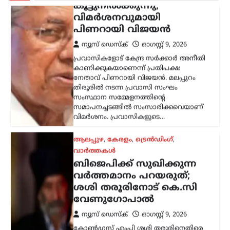
ആലപ്പുഴ
,
കേരളം
,
ട്രെൻഡിംഗ്
,
വാർത്തകൾ
ബിജെപിക്ക് സുഖിക്കുന്ന
വര്‍ത്തമാനം പറയരുത്;
ശശി തരൂരിനോട് കെ.സി
വേണുഗോപാൽ
ന്യൂസ് ഡെസ്ക്
ഓഗസ്റ്റ്‌ 9, 2026
കോൺഗ്രസ് എംപി ശശി തരൂരിനെതിരെ
രൂക്ഷ വിമർശനവുമായി എഐസിസി
ജനറൽ സെക്രട്ടറി കെ.സി.
വേണുഗോപാൽ. രാഹുൽ
ഗാന്ധിക്കെതിരായ പരാമർശങ്ങൾ
ബിജെപിക്ക് ഗുണം ചെയ്യുന്ന
തരത്തിലാകരുതെന്ന് അദ്ദേഹം പറഞ്ഞു.
…
എറണാകുളം
,
കേരളം
,
ട്രെൻഡിംഗ്
,
ലേറ്റസ്റ്റ് ന്യൂസ്
ജന്തർ മന്തർ
പ്രതിഷേധക്കാർക്കെതിരായ