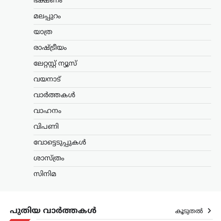
ഭക്ഷണം
വികസിപ്പിക്കാനുള്ള സാധ്യത റഷ്യ
മലപ്പുറം
പരിശോധിക്കുന്നതായി റഷ്യൻ
ഉപപ്രധാനമന്ത്രി മറാട്ട് ഖുസ്നുലിൻ.
യാത്ര
പ്രധാന സമുദ്ര ഗതാഗത…
രാഷ്ട്രീയം
കേരളം
,
ട്രെൻഡിംഗ്
,
തിരുവനന്തപുരം
,
ലേറ്റസ്റ്റ് ന്യൂസ്
രാഷ്ട്രീയം
വയനാട്
വിമാനക്കമ്പനികളുടെ
കൊള്ളയ്ക്ക് കേന്ദ്രം
വാർത്തകൾ
കൂട്ടുനിൽക്കുന്നു;
വാഹനം
വിമർശനവുമായി
പിണറായി വിജയൻ
വിപണി
ന്യൂസ് ഡെസ്ക്
ഓഗസ്റ്റ്‌ 9, 2026
വോട്ടെടുപ്പുകൾ
പ്രവാസികളോട് കേന്ദ്ര സർക്കാർ അനീതി
ശാസ്ത്രം
കാണിക്കുകയാണെന്ന് പ്രതിപക്ഷ
നേതാവ് പിണറായി വിജയൻ. മലപ്പുറം
സിനിമ
തിരൂരിൽ നടന്ന പ്രവാസി സംഘം
സംസ്ഥാന സമ്മേളനത്തിന്റെ
സമാപനച്ചടങ്ങിൽ സംസാരിക്കവെയാണ്
പുതിയ വാർത്തകൾ
വിമർശനം. പ്രവാസികളുടെ…
കൂടുതൽ