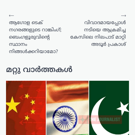
പോസ്റ്റുകളിലൂടെ
⟵
⟶
ആഗോള ടെക്
വിവാദമായപ്പോൾ
നഗരങ്ങളുടെ റാങ്കിംഗ്;
നടിയെ ആക്രമിച്ച
ബെംഗളൂരുവിന്റെ
കേസിലെ നിലപാട് മാറ്റി
സ്ഥാനം
അടൂർ പ്രകാശ്
നിങ്ങൾക്കറിയാമോ?
മറ്റു വാർത്തകൾ