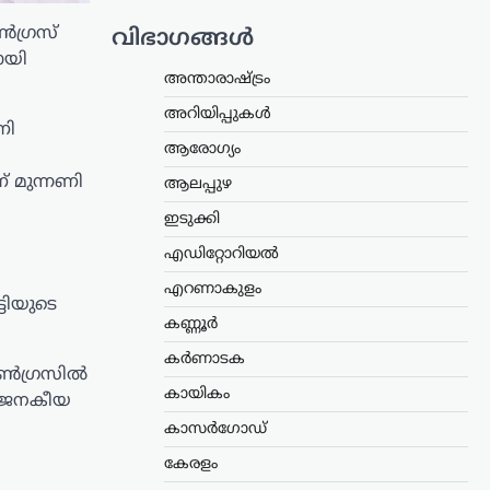
ൺഗ്രസ്
വിഭാഗങ്ങൾ
ായി
അന്താരാഷ്ട്രം
അറിയിപ്പുകൾ
ണി
ആരോഗ്യം
് മുന്നണി
ആലപ്പുഴ
ഇടുക്കി
എഡിറ്റോറിയൽ
എറണാകുളം
്ടിയുടെ
കണ്ണൂർ
കർണാടക
കോൺഗ്രസിൽ
കായികം
െ ജനകീയ
കാസർഗോഡ്
കേരളം