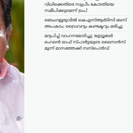
വിധിക്കെതിരെ സുപ്രീം കോടതിയെ
സമീപിക്കുമെന്ന് ട്രംപ്
ബെംഗളൂരുവിൽ കെഎസ്ആർടിസി ബസ്
അപകടം; ഡ്രൈവറും കണ്ടക്ടറും മരിച്ചു
മദ്യപിച്ച് വാഹനമോടിച്ചു; യൂട്യൂബർ
ഹെലൻ ഓഫ് സ്പാർട്ടയുടെ ലൈസൻസ്
മൂന്ന് മാസത്തേക്ക് സസ്‌പെൻഡ്