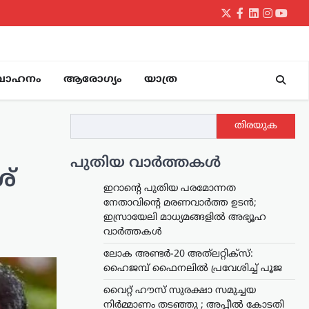
Twitter
Facebook
LinkedIn
Instagr
yout
വാഹനം
ആരോഗ്യം
യാത്ര
തിരയുക
പുതിയ വാർത്തകൾ
ശ്
ഇറാന്റെ പുതിയ പരമോന്നത
നേതാവിന്റെ മരണവാർത്ത ഉടൻ;
ഇസ്രായേലി മാധ്യമങ്ങളിൽ അഭ്യൂഹ
വാർത്തകൾ
ലോക അണ്ടർ-20 അത്‌ലറ്റിക്സ്:
ഹൈജമ്പ് ഫൈനലിൽ പ്രവേശിച്ച് പൂജ
വൈറ്റ് ഹൗസ് സുരക്ഷാ സമുച്ചയ
നിർമ്മാണം തടഞ്ഞു ; അപ്പീൽ കോടതി