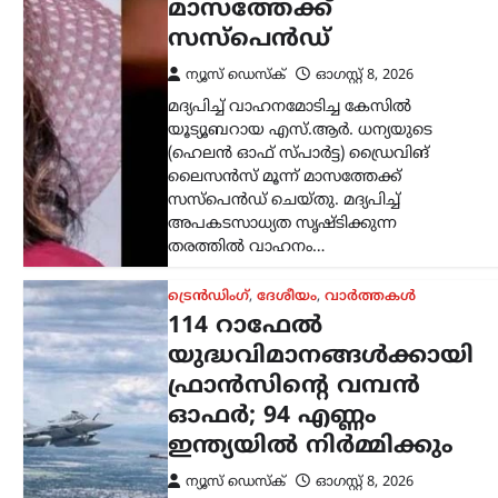
ഓഫർ; 94 എണ്ണം
ഇന്ത്യയിൽ നിർമ്മിക്കും
ന്യൂസ് ഡെസ്ക്
ഓഗസ്റ്റ്‌ 8, 2026
ഇന്ത്യൻ വ്യോമസേനയുടെ ശക്തി
വർധിപ്പിക്കുന്നതിന് നിർണായകമായ
നീക്കമായി 114 റാഫേൽ
യുദ്ധവിമാനങ്ങൾ വാങ്ങാനുള്ള
പദ്ധതിയിൽ ഇന്ത്യയിൽ തന്നെ 94
വിമാനങ്ങൾ നിർമ്മിക്കാൻ ഫ്രാൻസ്
സന്നദ്ധത അറിയിച്ചു. ഇതുസംബന്ധിച്ച…
അന്താരാഷ്ട്രം
,
ട്രെൻഡിംഗ്
,
ലേറ്റസ്റ്റ് ന്യൂസ്
ഇന്ത്യക്കും ചൈനക്കും
തിരിച്ചടി; റഷ്യൻ എണ്ണ
വാങ്ങുന്ന രാജ്യങ്ങൾക്ക്
100% വരെ തീരുവ;
നിർണായക ബില്ലിന്
യുഎസ് സെനറ്റ്