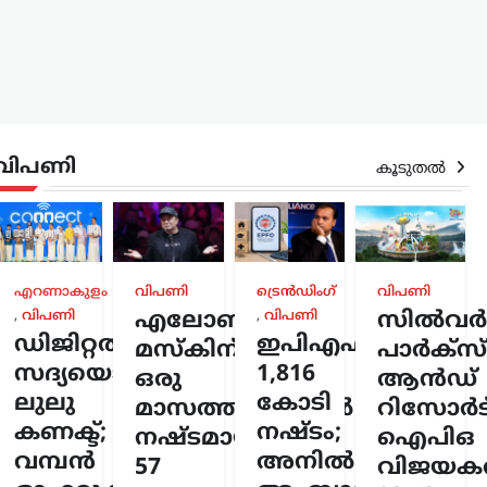
വിപണി
കൂടുതൽ
എറണാകുളം
വിപണി
ട്രെൻഡിംഗ്
വിപണി
,
വിപണി
എലോൺ
,
വിപണി
സിൽവർസ്
ർത്തകൾ
ഡിജിറ്റൽ
ഇപിഎഫ്ഒയ്ക്ക്
മസ്കിന്
പാർക്സ്
ുവിൽ
ർടിസി
സദ്യയൊരുക്കി
1,816
ഒരു
ആൻഡ്
ടം;
ലുലു
കോടി
മാസത്തിനുള്ളിൽ
റിസോർട്
മരിച്ചു
കണക്ട്;
നഷ്ടം;
നഷ്ടമായത്
ഐപിഒ
വമ്പൻ
അനിൽ
സ്ക്
57
വിജയകര
6