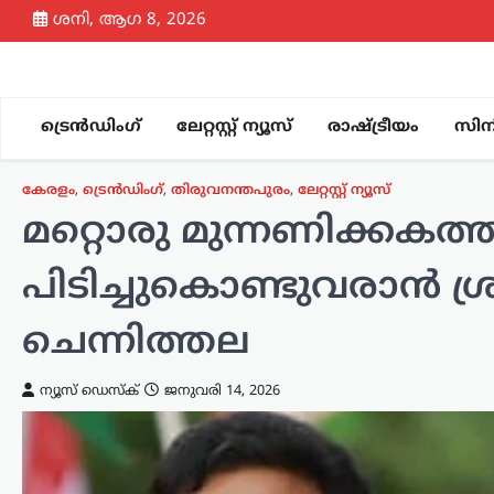
Skip
ശനി, ആഗ 8, 2026
to
content
ട്രെൻഡിംഗ്
ലേറ്റസ്റ്റ് ന്യൂസ്
രാഷ്ട്രീയം
സിന
കേരളം
,
ട്രെൻഡിംഗ്
,
തിരുവനന്തപുരം
,
ലേറ്റസ്റ്റ് ന്യൂസ്
മറ്റൊരു മുന്നണിക്കകത്
പിടിച്ചുകൊണ്ടുവരാൻ ശ്ര
ചെന്നിത്തല
ന്യൂസ് ഡെസ്ക്
ജനുവരി 14, 2026