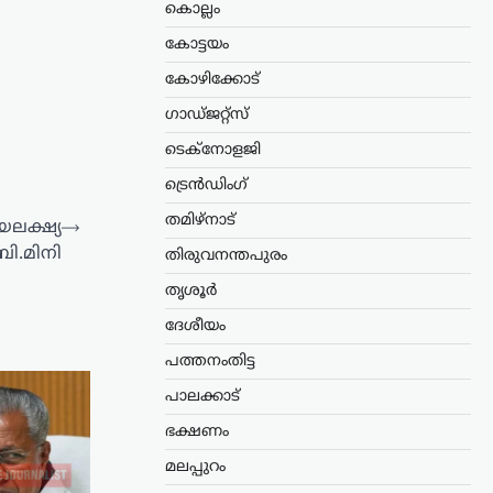
കൊല്ലം
കോട്ടയം
കോഴിക്കോട്
ഗാഡ്ജറ്റ്സ്
ടെക്നോളജി
ട്രെൻഡിംഗ്
തമിഴ്നാട്
ലക്ഷ്യ
⟶
ി.മിനി
തിരുവനന്തപുരം
തൃശൂർ
ദേശീയം
പത്തനംതിട്ട
പാലക്കാട്
ഭക്ഷണം
മലപ്പുറം