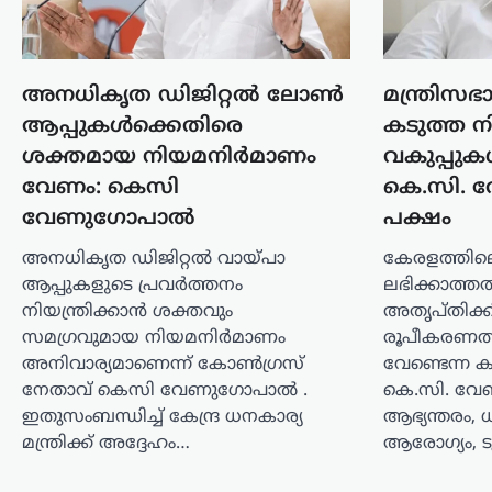
100…
കേരളം
,
വാർത്തകൾ
ബെംഗളൂരുവിൽ
അനധികൃത ഡിജിറ്റൽ ലോൺ
മന്ത്രിസ
കെഎസ്ആർടിസി ബസ്
ആപ്പുകൾക്കെതിരെ
കടുത്ത നി
അപകടം; ഡ്രൈവറും
ശക്തമായ നിയമനിർമാണം
വകുപ്പുകൾ
കണ്ടക്ടറും മരിച്ചു
വേണം: കെസി
കെ.സി.
ന്യൂസ് ഡെസ്ക്
ഓഗസ്റ്റ്‌ 8, 2026
വേണുഗോപാൽ
പക്ഷം
ബെംഗളൂരുവിൽ കെഎസ്ആർടിസി
അനധികൃത ഡിജിറ്റൽ വായ്പാ
കേരളത്തിലെ 
ബസ് അപകടത്തിൽപ്പെട്ട് ഡ്രൈവറും
ആപ്പുകളുടെ പ്രവർത്തനം
ലഭിക്കാത്തത
കണ്ടക്ടറും മരിച്ചു. കോഴിക്കോട്
ഡിപ്പോയിൽ നിന്ന് സർവീസ്
നിയന്ത്രിക്കാൻ ശക്തവും
അതൃപ്തിക്കി
നടത്തിയിരുന്ന ബസാണ് മൈസൂരു-
സമഗ്രവുമായ നിയമനിർമാണം
രൂപീകരണത്ത
ബെംഗളൂരു എക്സ്പ്രസ് ഹൈവേയിൽ
അനിവാര്യമാണെന്ന് കോൺഗ്രസ്
വേണ്ടെന്ന 
നിയന്ത്രണം വിട്ട് മറിഞ്ഞത്.
നേതാവ് കെസി വേണുഗോപാൽ .
കെ.സി. വേ
കോഴിക്കോട്…
ഇതുസംബന്ധിച്ച് കേന്ദ്ര ധനകാര്യ
ആഭ്യന്തരം, 
മന്ത്രിക്ക് അദ്ദേഹം…
ആരോഗ്യം, 
കാസർഗോഡ്
,
കേരളം
,
വാർത്തകൾ
മദ്യപിച്ച് വാഹനമോടിച്ചു;