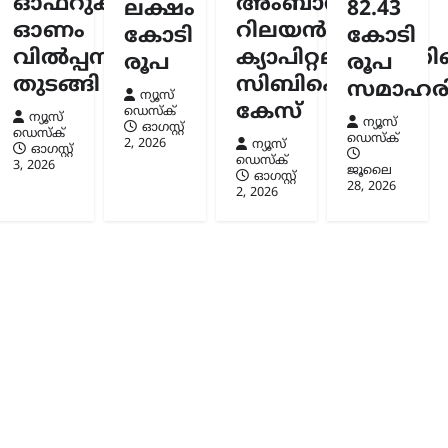
ഓഫറുകളുമായി
അംബാനിക്കും
ലക്ഷം
82.43
ഓണം
റിലയൻസ്
കോടി
കോടി
വിൽപ്പന
ക്യാപിറ്റലിനുമെതി
രൂപ
രൂപ
തുടങ്ങി
സിബിഐ
സമാഹരിച
ന്യൂസ്
കേസ്
ഡെസ്ക്
ന്യൂസ്
ന്യൂസ്
ഓഗസ്റ്റ്‌
ഡെസ്ക്
ഡെസ്ക്
2, 2026
ന്യൂസ്
ഓഗസ്റ്റ്‌
ഡെസ്ക്
3, 2026
ജൂലൈ
ഓഗസ്റ്റ്‌
28, 2026
2, 2026