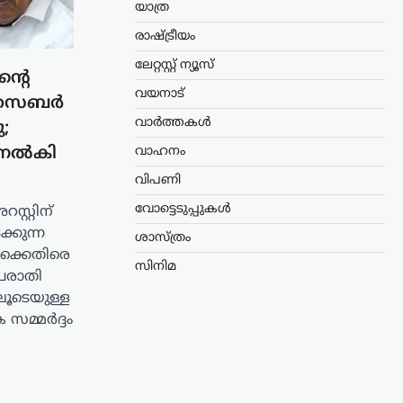
യാത്ര
രാഷ്ട്രീയം
ലേറ്റസ്റ്റ് ന്യൂസ്
ന്റെ
വയനാട്
െ സൈബർ
വാർത്തകൾ
;
തി നൽകി
വാഹനം
വിപണി
വോട്ടെടുപ്പുകൾ
സ്റ്റിന്
്കുന്ന
ശാസ്ത്രം
്കെതിരെ
സിനിമ
 പരാതി
ൂടെയുള്ള
മ്മർദ്ദം