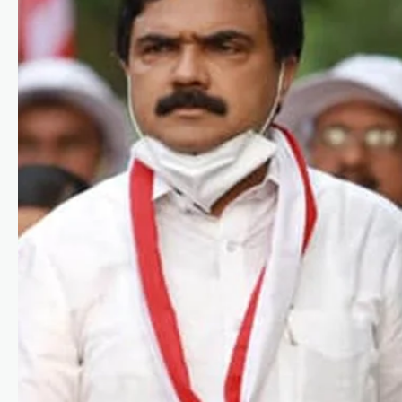
കാസർഗോഡ്
,
കേരളം
,
വാർത്തകൾ
മദ്യപിച്ച് വാഹനമോടിച്ചു;
യൂട്യൂബർ ഹെലൻ ഓഫ്
സ്പാർട്ടയുടെ
ലൈസൻസ് മൂന്ന്
മാസത്തേക്ക്
സസ്‌പെൻഡ്
ന്യൂസ് ഡെസ്ക്
ഓഗസ്റ്റ്‌ 8, 2026
മദ്യപിച്ച് വാഹനമോടിച്ച കേസിൽ
യൂട്യൂബറായ എസ്.ആർ. ധന്യയുടെ