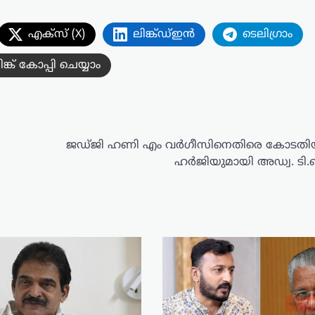
എക്സ് (X)
ലിങ്ക്ഡ്ഇൻ
ടെലിഗ്രാം
ിങ്ക് കോപ്പി ചെയ്യാം
ജഡ്ജി ഹണി എം വർഗീസിനെതിരെ കോടതിയ
ഹർജിയുമായി അഡ്വ. ടി.ബ