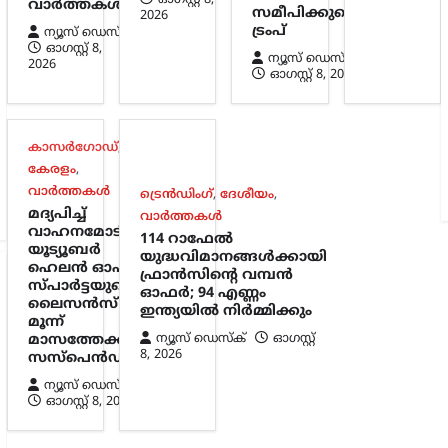
വാർത്തകൾ
സമീപിക്കുമെന്ന്
2026
ട്രംപ്
ന്യൂസ് ഡെസ്ക്
ഓഗസ്റ്റ്‌ 8,
ന്യൂസ് ഡെസ്ക്
2026
ഓഗസ്റ്റ്‌ 8, 2026
കാസർഗോഡ്
,
കേരളം
,
വാർത്തകൾ
ട്രെൻഡിംഗ്
,
ദേശീയം
,
മദ്യപിച്ച്
വാർത്തകൾ
വാഹനമോടിച്ചു;
114 റാഫേൽ
യൂട്യൂബർ
യുദ്ധവിമാനങ്ങൾക്കായി
ഹെലൻ ഓഫ്
ഫ്രാൻസിന്റെ വമ്പൻ
സ്പാർട്ടയുടെ
ഓഫർ; 94 എണ്ണം
ലൈസൻസ്
ഇന്ത്യയിൽ നിർമ്മിക്കും
മൂന്ന്
ന്യൂസ് ഡെസ്ക്
ഓഗസ്റ്റ്‌
മാസത്തേക്ക്
8, 2026
സസ്‌പെൻഡ്
ന്യൂസ് ഡെസ്ക്
ഓഗസ്റ്റ്‌ 8, 2026