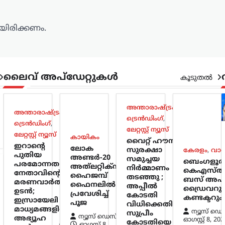
ിരിക്കണം.
ലൈവ് അപ്‌ഡേറ്റുകൾ
കൂടുതൽ
അന്താരാഷ്ട്രം
,
അന്താരാഷ്ട്രം
,
ട്രെൻഡിംഗ്
,
ട്രെൻഡിംഗ്
,
ലേറ്റസ്റ്റ് ന്യൂസ്
ലേറ്റസ്റ്റ് ന്യൂസ്
കായികം
വൈറ്റ് ഹൗസ്
ഇറാന്റെ
ലോക
സുരക്ഷാ
കേരളം
,
വാ
പുതിയ
അണ്ടർ-20
സമുച്ചയ
ബെംഗളൂര
പരമോന്നത
അത്‌ലറ്റിക്സ്:
നിർമ്മാണം
കെഎസ്ആ
നേതാവിന്റെ
ഹൈജമ്പ്
തടഞ്ഞു ;
ബസ് അപക
മരണവാർത്ത
ഫൈനലിൽ
അപ്പീൽ
ഡ്രൈവറും
ഉടൻ;
പ്രവേശിച്ച്
കോടതി
കണ്ടക്ടറും 
ഇസ്രായേലി
പൂജ
വിധിക്കെതിരെ
മാധ്യമങ്ങളിൽ
ന്യൂസ് ഡെ
സുപ്രീം
ന്യൂസ് ഡെസ്ക്
അഭ്യൂഹ
ഓഗസ്റ്റ്‌ 8, 202
കോടതിയെ
ഓഗസ്റ്റ്‌ 8,