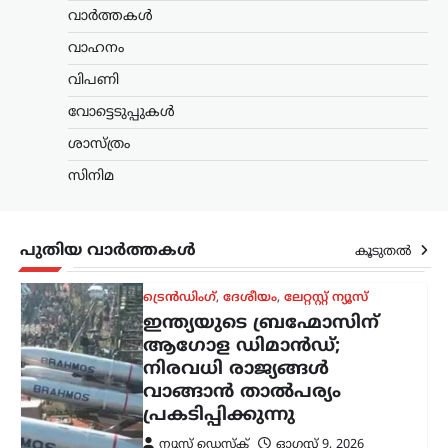
ഇന്ത്യയുടെ ബ്രഹ്മോസിന്
വാർത്തകൾ
ആഗോള ഡിമാൻഡ്;
വാഹനം
നിരവധി രാജ്യങ്ങൾ
വിപണി
വാങ്ങാൻ താൽപര്യം
പ്രകടിപ്പിക്കുന്നു
വോട്ടെടുപ്പുകൾ
ന്യൂസ് ഡെസ്ക്
ഓഗസ്റ്റ്‌ 9, 2026
ശാസ്ത്രം
ഇന്ത്യയുടെ ഏറ്റവും കരുത്തുറ്റ ആയുധ
സിനിമ
സംവിധാനങ്ങളിലൊന്നായ ബ്രഹ്മോസ്
സൂപ്പർസോണിക് ക്രൂയിസ് മിസൈലിന്
അന്താരാഷ്ട്ര വിപണിയിൽ ആവശ്യകത
വർധിച്ചതായി റിപ്പോർട്ട്. പ്രത്യേകിച്ച്
പുതിയ വാർത്തകൾ
കൂടുതൽ
‘ഓപ്പറേഷൻ സിന്ദൂർ’ സമയത്തെ
മിസൈലിന്റെ കൃത്യതയും…
കേരളം
,
തിരുവനന്തപുരം
,
വാർത്തകൾ
മഴക്കെടുതി: 121 കോടി
രൂപയുടെ കൃഷിനാശം;
കർഷകർക്ക് സഹായം
ഉറപ്പെന്ന് മന്ത്രി ടി. സിദ്ദിഖ്
ന്യൂസ് ഡെസ്ക്
ഓഗസ്റ്റ്‌ 9, 2026