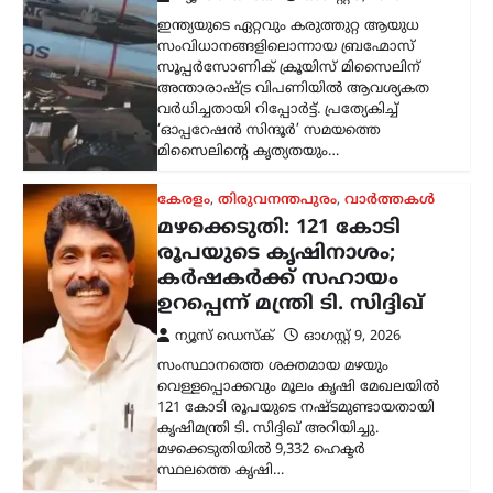
സംസ്ഥാനത്തെ ശക്തമായ മഴയും
വെള്ളപ്പൊക്കവും മൂലം കൃഷി മേഖലയിൽ
121 കോടി രൂപയുടെ നഷ്ടമുണ്ടായതായി
കൃഷിമന്ത്രി ടി. സിദ്ദിഖ് അറിയിച്ചു.
മഴക്കെടുതിയിൽ 9,332 ഹെക്ടർ
സ്ഥലത്തെ കൃഷി…
വാഹനം
റോയല്‍ എന്‍ഫീല്‍ഡിന്റെ
പുതിയ ഹിമാലയന്‍ 440
സെപ്റ്റംബറില്‍
ന്യൂസ് ഡെസ്ക്
ഓഗസ്റ്റ്‌ 9, 2026
പ്രമുഖ ഇരുചക്ര വാഹന
നിര്‍മാതാക്കളായ റോയല്‍ എന്‍ഫീല്‍ഡ്
പുതിയ അഡ്വഞ്ചര്‍
മോട്ടോര്‍സൈക്കിളായ ഹിമാലയന്‍ 440
വിപണിയിലെത്തിക്കാനുള്ള
തയ്യാറെടുപ്പിലാണെന്ന് റിപ്പോര്‍ട്ടുകള്‍.
‘D4G’ എന്ന കോഡ് നാമത്തിലുള്ള
പദ്ധതിയിലാണ് കമ്പനി…