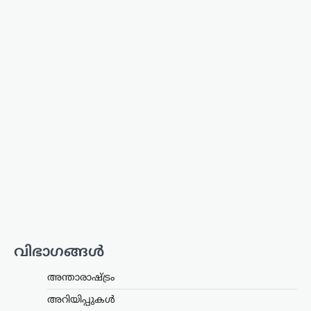
ട്രെൻഡിംഗ്
,
ദേശീയം
,
ലേറ്റസ്റ്റ് ന്യൂസ്
ഇന്ത്യയുടെ ബ്രഹ്മോസിന്
ആഗോള ഡിമാൻഡ്;
നിരവധി രാജ്യങ്ങൾ
വാങ്ങാൻ താൽപര്യം
പ്രകടിപ്പിക്കുന്നു
ന്യൂസ് ഡെസ്ക്
ഓഗസ്റ്റ്‌ 9, 2026
ഇന്ത്യയുടെ ഏറ്റവും കരുത്തുറ്റ ആയുധ
സംവിധാനങ്ങളിലൊന്നായ ബ്രഹ്മോസ്
സൂപ്പർസോണിക് ക്രൂയിസ് മിസൈലിന്
അന്താരാഷ്ട്ര വിപണിയിൽ ആവശ്യകത
വർധിച്ചതായി റിപ്പോർട്ട്. പ്രത്യേകിച്ച്
വിഭാഗങ്ങൾ
‘ഓപ്പറേഷൻ സിന്ദൂർ’ സമയത്തെ
മിസൈലിന്റെ കൃത്യതയും…
അന്താരാഷ്ട്രം
കേരളം
,
തിരുവനന്തപുരം
,
വാർത്തകൾ
അറിയിപ്പുകൾ