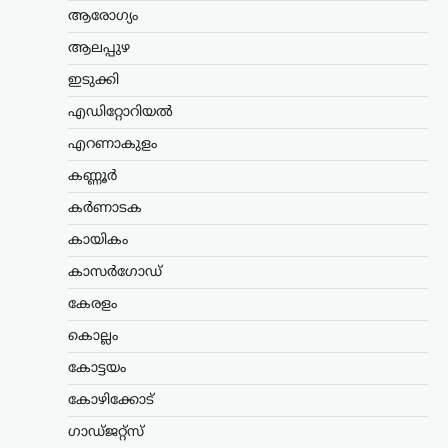
മഴക്കെടുതി: 121 കോടി
ആരോഗ്യം
രൂപയുടെ കൃഷിനാശം;
ആലപ്പുഴ
കർഷകർക്ക് സഹായം
ഉറപ്പെന്ന് മന്ത്രി ടി. സിദ്ദിഖ്
ഇടുക്കി
ന്യൂസ് ഡെസ്ക്
ഓഗസ്റ്റ്‌ 9, 2026
എഡിറ്റോറിയൽ
സംസ്ഥാനത്തെ ശക്തമായ മഴയും
എറണാകുളം
വെള്ളപ്പൊക്കവും മൂലം കൃഷി മേഖലയിൽ
121 കോടി രൂപയുടെ നഷ്ടമുണ്ടായതായി
കണ്ണൂർ
കൃഷിമന്ത്രി ടി. സിദ്ദിഖ് അറിയിച്ചു.
കർണാടക
മഴക്കെടുതിയിൽ 9,332 ഹെക്ടർ
സ്ഥലത്തെ കൃഷി…
കായികം
വാഹനം
കാസർഗോഡ്
റോയല്‍ എന്‍ഫീല്‍ഡിന്റെ
കേരളം
പുതിയ ഹിമാലയന്‍ 440
കൊല്ലം
സെപ്റ്റംബറില്‍
കോട്ടയം
ന്യൂസ് ഡെസ്ക്
ഓഗസ്റ്റ്‌ 9, 2026
പ്രമുഖ ഇരുചക്ര വാഹന
കോഴിക്കോട്
നിര്‍മാതാക്കളായ റോയല്‍ എന്‍ഫീല്‍ഡ്
ഗാഡ്ജറ്റ്സ്
പുതിയ അഡ്വഞ്ചര്‍