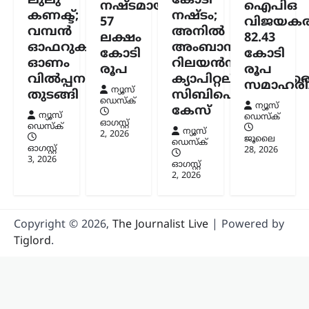
ലുലു
കോടി
നഷ്ടമായത്
ഐപിഒ
കണക്ട്;
നഷ്ടം;
57
വിജയകര
വമ്പൻ
അനിൽ
ലക്ഷം
82.43
ഓഫറുകളുമായി
അംബാനിക്കും
കോടി
കോടി
ഓണം
റിലയൻസ്
രൂപ
രൂപ
വിൽപ്പന
ക്യാപിറ്റലിനുമെതിര
സമാഹരിച്
ന്യൂസ്
തുടങ്ങി
സിബിഐ
ഡെസ്ക്
ന്യൂസ്
കേസ്
ന്യൂസ്
ഡെസ്ക്
ഓഗസ്റ്റ്‌
ഡെസ്ക്
ന്യൂസ്
2, 2026
ജൂലൈ
ഡെസ്ക്
ഓഗസ്റ്റ്‌
28, 2026
3, 2026
ഓഗസ്റ്റ്‌
2, 2026
Copyright © 2026,
The Journalist Live
| Powered by
Tiglord
.