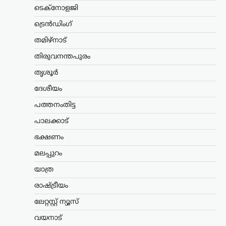
മോട്ടോര്‍സൈക്കിളായ ഹിമാലയന്‍ 440
ടെക്നോളജി
വിപണിയിലെത്തിക്കാനുള്ള
തയ്യാറെടുപ്പിലാണെന്ന് റിപ്പോര്‍ട്ടുകള്‍.
ട്രെൻഡിംഗ്
‘D4G’ എന്ന കോഡ് നാമത്തിലുള്ള
തമിഴ്നാട്
പദ്ധതിയിലാണ് കമ്പനി…
തിരുവനന്തപുരം
കണ്ണൂർ
,
കേരളം
,
ട്രെൻഡിംഗ്
,
രാഷ്ട്രീയം
തൃശൂർ
എഐ ചിത്രത്തിലൂടെ
വ്യാജപ്രചാരണം;
ദേശീയം
നിയമനടപടിയുമായി പി.
പത്തനംതിട്ട
ജയരാജൻ
പാലക്കാട്
ന്യൂസ് ഡെസ്ക്
ഓഗസ്റ്റ്‌ 10, 2026
ഭക്ഷണം
സമൂഹമാധ്യമങ്ങളിൽ എഐ
സാങ്കേതികവിദ്യ ഉപയോഗിച്ച് വ്യാജ
മലപ്പുറം
ചിത്രം പ്രചരിപ്പിച്ചവർക്കെതിരെ
യാത്ര
ശക്തമായ നിയമനടപടികൾ
ആരംഭിച്ചതായി സിപിഐഎം നേതാവ് P.
രാഷ്ട്രീയം
Jayarajan അറിയിച്ചു. ക്രിമിനൽ കേസിൽ
അറസ്റ്റിലായ അർജുൻ ആയങ്കിയെ…
ലേറ്റസ്റ്റ് ന്യൂസ്
വയനാട്
ട്രെൻഡിംഗ്
,
ദേശീയം
,
ലേറ്റസ്റ്റ് ന്യൂസ്