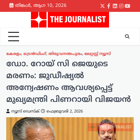
Skip
തിങ്കൾ, ആഗ 10, 2026
Twitter
Facebook
LinkedIn
Instagr
yout
to
content
കേരളം
,
ട്രെൻഡിംഗ്
,
തിരുവനന്തപുരം
,
ലേറ്റസ്റ്റ് ന്യൂസ്
ഡോ. റോയ് സി ജെയുടെ
മരണം: ജുഡീഷ്യൽ
അന്വേഷണം ആവശ്യപ്പെട്ട്
മുഖ്യമന്ത്രി പിണറായി വിജയൻ
ന്യൂസ് ഡെസ്ക്
ഫെബ്രുവരി 2, 2026