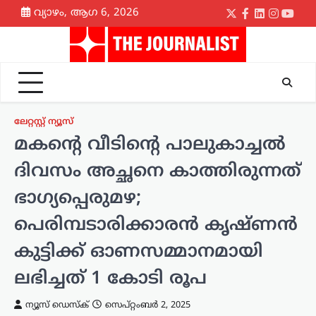
Skip
വ്യാഴം, ആഗ 6, 2026
Twitter
Facebook
LinkedIn
Instagr
yout
to
content
ലേറ്റസ്റ്റ് ന്യൂസ്
മകന്റെ വീടിന്റെ പാലുകാച്ചൽ
ദിവസം അച്ഛനെ കാത്തിരുന്നത്
ഭാഗ്യപ്പെരുമഴ;
പെരിമ്പടാരിക്കാരൻ കൃഷ്ണൻ
കുട്ടിക്ക് ഓണസമ്മാനമായി
ലഭിച്ചത് 1 കോടി രൂപ
ന്യൂസ് ഡെസ്ക്
സെപ്റ്റംബർ 2, 2025