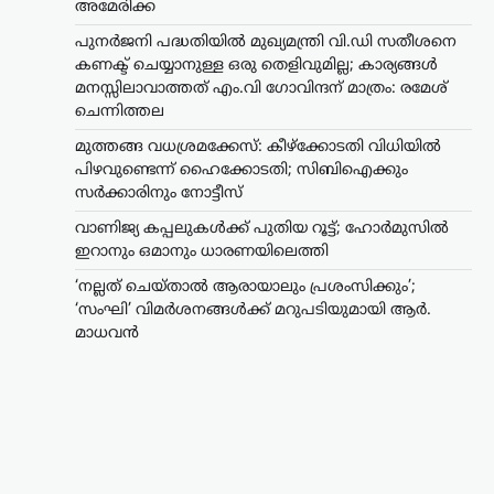
അമേരിക്ക
പുനർജനി പദ്ധതിയിൽ മുഖ്യമന്ത്രി വി.ഡി സതീശനെ
കണക്ട് ചെയ്യാനുള്ള ഒരു തെളിവുമില്ല; കാര്യങ്ങൾ
മനസ്സിലാവാത്തത് എം.വി ഗോവിന്ദന് മാത്രം: രമേശ്
ചെന്നിത്തല
മുത്തങ്ങ വധശ്രമക്കേസ്: കീഴ്‌ക്കോടതി വിധിയിൽ
പിഴവുണ്ടെന്ന് ഹൈക്കോടതി; സിബിഐക്കും
സർക്കാരിനും നോട്ടീസ്
വാണിജ്യ കപ്പലുകൾക്ക് പുതിയ റൂട്ട്; ഹോർമുസിൽ
ഇറാനും ഒമാനും ധാരണയിലെത്തി
‘നല്ലത് ചെയ്താൽ ആരായാലും പ്രശംസിക്കും’;
‘സംഘി’ വിമർശനങ്ങൾക്ക് മറുപടിയുമായി ആർ.
മാധവൻ
സിനിമ