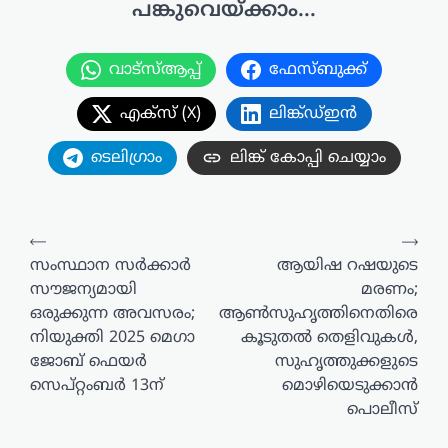
പങ്കുവെയ്ക്കാം...
വാട്സ്ആപ്പ്
ഫേസ്ബുക്ക്
എക്സ് (X)
ലിങ്ക്ഡ്ഇൻ
ടെലിഗ്രാം
ലിങ്ക് കോപ്പി ചെയ്യാം
പോസ്റ്റുകളിലൂടെ
⟵
⟶
സംസ്ഥാന സർക്കാർ
ആയിഷ റഷയുടെ
സൗജന്യമായി
മരണം;
ഒരുക്കുന്ന അവസരം;
ആൺസുഹൃത്തിനെതിരെ
നിയുക്തി 2025 മെഗാ
കൂടുതൽ തെളിവുകൾ,
ജോബ് ഫെയർ
സുഹൃത്തുക്കളുടെ
സെപ്റ്റംബർ 13ന്
മൊഴിയെടുക്കാൻ
പൊലീസ്