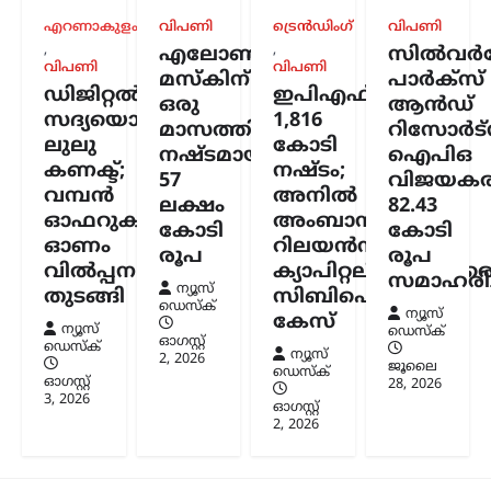
നേതാവിന്റെ സാന്നിധ്യം
എറണാകുളം
വിപണി
ട്രെൻഡിംഗ്
വിപണി
കരുത്തെന്ന് ഇറാൻ
,
,
എലോൺ
സിൽവർസ്
വിപണി
വിപണി
പ്രസിഡന്റ്
മസ്കിന്
പാർക്സ്
ഡിജിറ്റൽ
ഇപിഎഫ്ഒയ്ക്ക്
ഒരു
ആൻഡ്
ന്യൂസ് ഡെസ്ക്
ഓഗസ്റ്റ്‌ 6, 2026
സദ്യയൊരുക്കി
1,816
മാസത്തിനുള്ളിൽ
റിസോർട്
ഇറാന്റെ പുതിയ പരമോന്നത നേതാവായ
ലുലു
കോടി
നഷ്ടമായത്
ഐപിഒ
മൊജ്തബ ഖമേനിയുമായി നേരിട്ട്
കണക്ട്;
നഷ്ടം;
57
വിജയകര
ആശയവിനിമയം നടത്തുന്നത് നിലവിൽ
വമ്പൻ
അനിൽ
ബുദ്ധിമുട്ടേറിയതാണെങ്കിലും,
ലക്ഷം
82.43
ഓഫറുകളുമായി
അംബാനിക്കും
അദ്ദേഹത്തിന്റെ നേതൃത്വം രാജ്യത്തിന്
കോടി
കോടി
വലിയ ആത്മവിശ്വാസവും കരുത്തും
ഓണം
റിലയൻസ്
രൂപ
രൂപ
പകരുന്നതായി പ്രസിഡന്റ് മസൂദ്…
വിൽപ്പന
ക്യാപിറ്റലിനുമെതിര
സമാഹരിച്
ന്യൂസ്
തുടങ്ങി
സിബിഐ
ഡെസ്ക്
കേരളം
,
ട്രെൻഡിംഗ്
,
ലേറ്റസ്റ്റ് ന്യൂസ്
ന്യൂസ്
കേസ്
ന്യൂസ്
ഡെസ്ക്
സ്ത്രീയെ
ഓഗസ്റ്റ്‌
ഡെസ്ക്
ന്യൂസ്
കരിങ്കുപ്പായത്തിൽ
2, 2026
ജൂലൈ
ഡെസ്ക്
ഓഗസ്റ്റ്‌
കുഴിച്ചുമൂടുന്ന പരിപാടി;
28, 2026
3, 2026
ഓഗസ്റ്റ്‌
നിഖാബ്
2, 2026
നിരോധിക്കണമെന്ന്
എം.എൻ. കാരശേരി