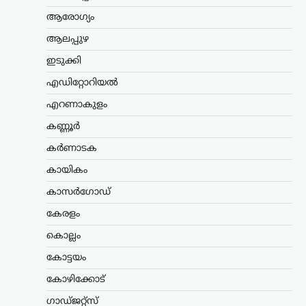
രാജ്യം തകരുമെന്ന്
ആരോഗ്യം
അമേരിക്കയും
ആലപ്പുഴ
ഇസ്രായേലും കരുതി;
പുതിയ പരമോന്നത
ഇടുക്കി
നേതാവിന്റെ സാന്നിധ്യം
എഡിറ്റോറിയൽ
കരുത്തെന്ന് ഇറാൻ
പ്രസിഡന്റ്
എറണാകുളം
ന്യൂസ് ഡെസ്ക്
ഓഗസ്റ്റ്‌ 6, 2026
കണ്ണൂർ
ഇറാന്റെ പുതിയ പരമോന്നത നേതാവായ
കർണാടക
മൊജ്തബ ഖമേനിയുമായി നേരിട്ട്
ആശയവിനിമയം നടത്തുന്നത് നിലവിൽ
കായികം
ബുദ്ധിമുട്ടേറിയതാണെങ്കിലും,
കാസർഗോഡ്
അദ്ദേഹത്തിന്റെ നേതൃത്വം രാജ്യത്തിന്
വലിയ ആത്മവിശ്വാസവും കരുത്തും
കേരളം
പകരുന്നതായി പ്രസിഡന്റ് മസൂദ്…
കൊല്ലം
കേരളം
,
ട്രെൻഡിംഗ്
,
ലേറ്റസ്റ്റ് ന്യൂസ്
കോട്ടയം
സ്ത്രീയെ
കോഴിക്കോട്
കരിങ്കുപ്പായത്തിൽ
കുഴിച്ചുമൂടുന്ന പരിപാടി;
ഗാഡ്ജറ്റ്സ്