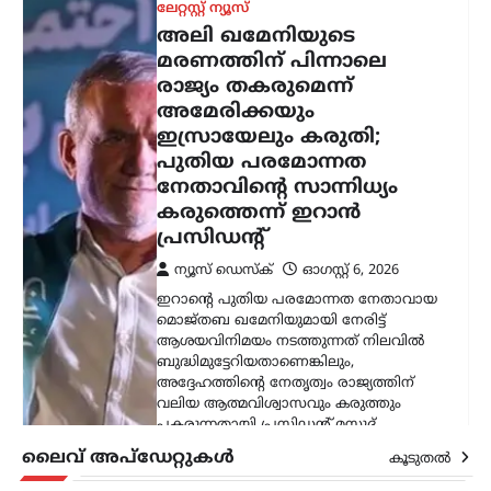
അദ്ദേഹത്തിന്റെ നേതൃത്വം രാജ്യത്തിന്
വലിയ ആത്മവിശ്വാസവും കരുത്തും
പകരുന്നതായി പ്രസിഡന്റ് മസൂദ്…
കേരളം
,
ട്രെൻഡിംഗ്
,
ലേറ്റസ്റ്റ് ന്യൂസ്
സ്ത്രീയെ
കരിങ്കുപ്പായത്തിൽ
കുഴിച്ചുമൂടുന്ന പരിപാടി;
നിഖാബ്
നിരോധിക്കണമെന്ന്
എം.എൻ. കാരശേരി
ന്യൂസ് ഡെസ്ക്
ഓഗസ്റ്റ്‌ 6, 2026
മുഖം പൂർണമായി മറയ്ക്കുന്ന പർദയായ
നിഖാബ് നിരോധിക്കണമെന്ന്
എഴുത്തുകാരനും സാമൂഹ്യ
നിരീക്ഷകനുമായ എം.എൻ. കാരശേരി
അഭിപ്രായപ്പെട്ടു. നിഖാബ് ധരിക്കുന്നത്
വ്യക്തിസ്വാതന്ത്ര്യത്തിന്റെ ഭാഗമാണെന്ന
വാദത്തോട് യോജിക്കാനാകില്ലെന്നും,
ലൈവ് അപ്‌ഡേറ്റുകൾ
കൂടുതൽ
അത് സ്ത്രീകളെ…