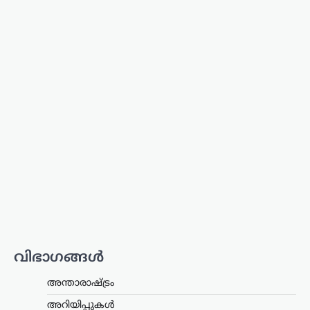
‘നല്ലത് ചെയ്താൽ
ആരായാലും
പ്രശംസിക്കും’; ‘സംഘി’
വിമർശനങ്ങൾക്ക്
മറുപടിയുമായി ആർ.
മാധവൻ
ന്യൂസ് ഡെസ്ക്
ഓഗസ്റ്റ്‌ 6, 2026
സോഷ്യൽ മീഡിയയിൽ തനിക്കെതിരെ
ഉയരുന്ന ‘സംഘി’ (ആർഎസ്എസ്
അനുകൂലി) എന്ന വിമർശനങ്ങൾക്ക്
വ്യക്തമായ മറുപടിയുമായി നടൻ ആർ.
മാധവൻ. രാഷ്ട്രീയപരമായ ലേബലുകൾ
തന്നെ ബാധിക്കാറില്ലെന്നും,
ജനാധിപത്യപരമായി
തിരഞ്ഞെടുക്കപ്പെട്ട…
വിഭാഗങ്ങൾ
അന്താരാഷ്ട്രം
,
ട്രെൻഡിംഗ്
,
ലേറ്റസ്റ്റ് ന്യൂസ്
അന്താരാഷ്ട്രം
അലി ഖമേനിയുടെ
മരണത്തിന് പിന്നാലെ
അറിയിപ്പുകൾ