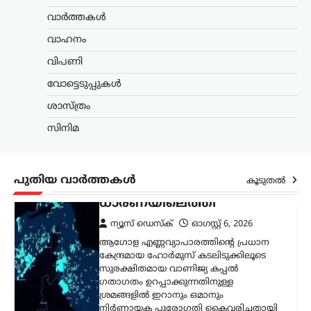
ആഗോള എണ്ണവ്യാപാരത്തിന്റെ പ്രധാന
വാർത്തകൾ
കേന്ദ്രമായ ഹോർമുസ് കടലിടുക്കിലൂടെ
വാഹനം
സുരക്ഷിതമായ വാണിജ്യ കപ്പൽ
ഗതാഗതം ഉറപ്പാക്കുന്നതിനുള്ള
വിപണി
ശ്രമങ്ങളിൽ ഇറാനും ഒമാനും
നിർണായക പുരോഗതി കൈവരിച്ചതായി
വോട്ടെടുപ്പുകൾ
ഇറാൻ അറിയിച്ചു. പുതിയ…
ശാസ്ത്രം
സിനിമ
സിനിമ
‘നല്ലത് ചെയ്താൽ
ആരായാലും
പ്രശംസിക്കും’; ‘സംഘി’
പുതിയ വാർത്തകൾ
കൂടുതൽ
വിമർശനങ്ങൾക്ക്
മറുപടിയുമായി ആർ.
മാധവൻ
ന്യൂസ് ഡെസ്ക്
ഓഗസ്റ്റ്‌ 6, 2026
സോഷ്യൽ മീഡിയയിൽ തനിക്കെതിരെ
ഉയരുന്ന ‘സംഘി’ (ആർഎസ്എസ്
അനുകൂലി) എന്ന വിമർശനങ്ങൾക്ക്
വ്യക്തമായ മറുപടിയുമായി നടൻ ആർ.