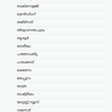
നിഖാബ്
ടെക്നോളജി
നിരോധിക്കണമെന്ന്
ട്രെൻഡിംഗ്
എം.എൻ. കാരശേരി
തമിഴ്നാട്
ന്യൂസ് ഡെസ്ക്
ഓഗസ്റ്റ്‌ 6, 2026
മുഖം പൂർണമായി മറയ്ക്കുന്ന പർദയായ
തിരുവനന്തപുരം
നിഖാബ് നിരോധിക്കണമെന്ന്
തൃശൂർ
എഴുത്തുകാരനും സാമൂഹ്യ
നിരീക്ഷകനുമായ എം.എൻ. കാരശേരി
ദേശീയം
അഭിപ്രായപ്പെട്ടു. നിഖാബ് ധരിക്കുന്നത്
വ്യക്തിസ്വാതന്ത്ര്യത്തിന്റെ ഭാഗമാണെന്ന
പത്തനംതിട്ട
വാദത്തോട് യോജിക്കാനാകില്ലെന്നും,
പാലക്കാട്
അത് സ്ത്രീകളെ…
ഭക്ഷണം
അന്താരാഷ്ട്രം
,
ട്രെൻഡിംഗ്
,
മലപ്പുറം
ലേറ്റസ്റ്റ് ന്യൂസ്
വാണിജ്യ കപ്പലുകൾക്ക്
യാത്ര
പുതിയ റൂട്ട്; ഹോർമുസിൽ
രാഷ്ട്രീയം
ഇറാനും ഒമാനും
ധാരണയിലെത്തി
ലേറ്റസ്റ്റ് ന്യൂസ്
ന്യൂസ് ഡെസ്ക്
ഓഗസ്റ്റ്‌ 6, 2026
വയനാട്