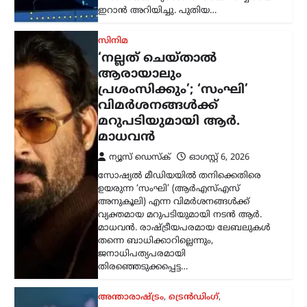
മാധവൻ. രാഷ്ട്രീയപരമായ ലേബലുകൾ
തന്നെ ബാധിക്കാറില്ലെന്നും,
ജനാധിപത്യപരമായി
തിരഞ്ഞെടുക്കപ്പെട്ട…
അന്താരാഷ്ട്രം
,
ട്രെൻഡിംഗ്
,
ലേറ്റസ്റ്റ് ന്യൂസ്
അലി ഖമേനിയുടെ
മരണത്തിന് പിന്നാലെ
രാജ്യം തകരുമെന്ന്
അമേരിക്കയും
ഇസ്രായേലും കരുതി;
പുതിയ പരമോന്നത
നേതാവിന്റെ സാന്നിധ്യം
കരുത്തെന്ന് ഇറാൻ
പ്രസിഡന്റ്
ന്യൂസ് ഡെസ്ക്
ഓഗസ്റ്റ്‌ 6, 2026
ഇറാന്റെ പുതിയ പരമോന്നത നേതാവായ
മൊജ്തബ ഖമേനിയുമായി നേരിട്ട്
ആശയവിനിമയം നടത്തുന്നത് നിലവിൽ
ബുദ്ധിമുട്ടേറിയതാണെങ്കിലും,