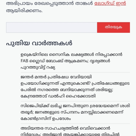
അഭിപ്രായം രേഖപ്പെടുത്താ‍ൻ താങ്കൾ
ലോഗ്ഡ് ഇൻ
ആയിരിക്കണം.
തിരയുക
പുതിയ വാർത്തകൾ
ഉക്രെയ്നിലെ സൈനിക ലക്ഷ്യങ്ങൾ നിരപ്പാക്കാൻ
FAB ഗ്ലൈഡ് ബോംബ് ആക്രമണം; ദൃശ്യങ്ങൾ
പുറത്തുവിട്ട് റഷ്യ
ജന്തർ മന്തർ പ്രതിഷേധ വേദിയായി
ഉപയോഗിക്കുന്നത് എന്തുകൊണ്ട്? പ്രതിഷേധങ്ങളുടെ
പേരിൽ നഗരത്തെ ബന്ദിയാക്കുന്നത് ശരിയല്ല;
കേന്ദ്രത്തോട് ഡൽഹി ഹൈക്കോടതി
സിജെപിയ്ക്ക് ലഭിച്ച ജനപിന്തുണ ശ്രദ്ധേയമെന്ന് ശശി
തരൂർ; ജനങ്ങളുടെ സ്പന്ദനം മനസ്സിലാക്കണമെന്ന്
കോൺഗ്രസിന് ഉപദേശം
അടിയന്തര സാഹചര്യത്തിൽ വെടിവെക്കാൻ
നിർദേശം; അർജുൻ ആയങ്കിക്കായുള്ള തിരച്ചിൽ
ട്രെൻഡിംഗ്
,
ദേശീയം
,
രാഷ്ട്രീയം