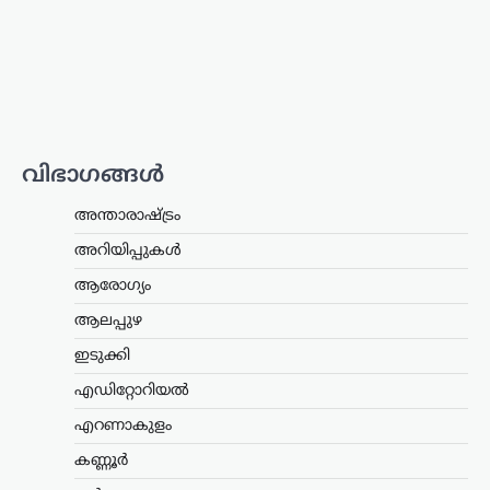
കുടുംബ കോടതിയിൽ
കേസ് അവസാനിച്ചു
ന്യൂസ് ഡെസ്ക്
ഓഗസ്റ്റ്‌ 7, 2026
തമിഴ്‌നാട് മുഖ്യമന്ത്രി കൂടിയായ തമിഴ്‌നാട്
വെട്രി കഴകം അധ്യക്ഷൻ
വിജയ്‌ക്കെതിരെ ഭാര്യ സംഗീത
വിഭാഗങ്ങൾ
സമർപ്പിച്ചിരുന്ന വിവാഹമോചന
ഹർജിയും താമസാവകാശ ഹർജിയും
പിൻവലിച്ചു. ചെങ്കൽപ്പേട്ട് ജില്ലാ കുടുംബ
അന്താരാഷ്ട്രം
കോടതിയിലാണ്…
അറിയിപ്പുകൾ
കേരളം
,
തിരുവനന്തപുരം
,
രാഷ്ട്രീയം
ആരോഗ്യം
കേന്ദ്രത്തിന്റെ എഥനോൾ-
ആലപ്പുഴ
പെട്രോൾ
ഇടുക്കി
നയത്തിനെതിരെ ജനകീയ
പ്രതിഷേധം ശക്തമാക്കും;
എഡിറ്റോറിയൽ
മുന്നറിയിപ്പുമായി
എറണാകുളം
സിപിഐഎം
കണ്ണൂർ
ന്യൂസ് ഡെസ്ക്
ഓഗസ്റ്റ്‌ 7, 2026