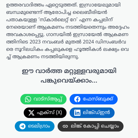
ഉത്തരവാദിത്തം ഏറ്റെടുത്തത്. ഇസ്രായേലുമായി
ബന്ധമുണ്ടെന്ന് ആരോപിച്ച ലൈബീരിയൻ
പതാകയുള്ള ‘സ്കാർലെറ്റ് റേ’ എന്ന കപ്പലിന്
നേരെയാണ് ആക്രമണം നടത്തിയതെന്നും അദ്ദേഹം
അവകാശപ്പെട്ടു. ഗാസ​യി​ൽ ഇ​സ്രാ​യേ​ൽ ആ​ക്ര​മ​ണ​
ത്തി​നി​ടെ 2023 ന​വം​ബ​ർ മു​ത​ൽ 2024 ഡി​സം​ബ​ർ​വ​
രെ നൂ​റി​ല​ധി​കം ക​പ്പ​ലു​ക​ളെ ഹൂ​ത്തി​ക​ൾ ല​ക്ഷ്യം വെ​
ച്ച് ആ​ക്ര​മ​ണം ന​ട​ത്തി​യി​രു​ന്നു.
ഈ വാർത്ത മറ്റുള്ളവരുമായി
പങ്കുവെയ്ക്കാം...
വാട്സ്ആപ്പ്
ഫേസ്ബുക്ക്
എക്സ് (X)
ലിങ്ക്ഡ്ഇൻ
ടെലിഗ്രാം
ലിങ്ക് കോപ്പി ചെയ്യാം