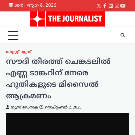
Skip
ശനി, ആഗ 8, 2026
Twitter
Facebook
LinkedIn
Instagr
yout
to
content
ലേറ്റസ്റ്റ് ന്യൂസ്
സൗദി തീരത്ത് ചെങ്കടലിൽ
എണ്ണ ടാങ്കറിന് നേരെ
ഹൂതികളുടെ മിസൈൽ
ആക്രമണം
ന്യൂസ് ഡെസ്ക്
സെപ്റ്റംബർ 2, 2025