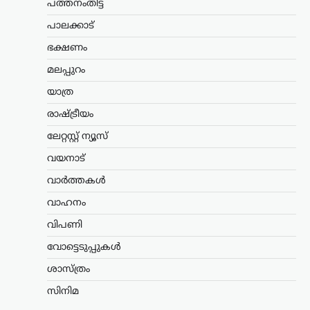
പത്തനംതിട്ട
നിർണായക നിർദേശം നൽകി തൃശൂർ
സിറ്റി പൊലീസ് കമ്മിഷണർ. പ്രതിയെ
പാലക്കാട്
പിടികൂടുന്നതിനിടെ അടിയന്തര
ഭക്ഷണം
സാഹചര്യമുണ്ടായാൽ…
മലപ്പുറം
ട്രെൻഡിംഗ്
,
ദേശീയം
,
രാഷ്ട്രീയം
യാത്ര
ഭീകരരും തീവ്രവാദികളും
ഭയപ്പെടുന്ന നേതാവ്;
രാഷ്ട്രീയം
അമിത് ഷാ മറുപടി
ലേറ്റസ്റ്റ് ന്യൂസ്
പറയാൻ തുടങ്ങിയാൽ
വയനാട്
പ്രതിപക്ഷത്തിന്
താങ്ങാനാകില്ല: കിരൺ
വാർത്തകൾ
റിജിജു
വാഹനം
ന്യൂസ് ഡെസ്ക്
ഓഗസ്റ്റ്‌ 7, 2026
വിപണി
പാർലമെന്റിൽ കേന്ദ്ര ആഭ്യന്തരമന്ത്രി
അമിത് ഷായുടെ അസാന്നിധ്യം
വോട്ടെടുപ്പുകൾ
ചൂണ്ടിക്കാട്ടി പ്രതിപക്ഷം പ്രതിഷേധം
ശാസ്ത്രം
ശക്തമാക്കുന്നതിനിടെ, അദ്ദേഹത്തിന്
പിന്തുണയുമായി കേന്ദ്ര പാർലമെന്ററി
സിനിമ
കാര്യ മന്ത്രി കിരൺ റിജിജു