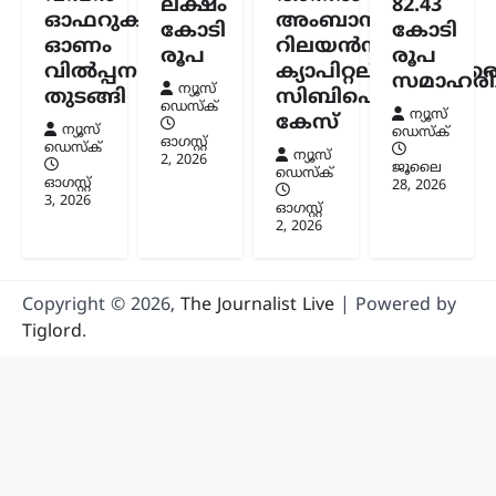
ലക്ഷം
82.43
ഓഫറുകളുമായി
അംബാനിക്കും
കോടി
കോടി
ഓണം
റിലയൻസ്
രൂപ
രൂപ
വിൽപ്പന
ക്യാപിറ്റലിനുമെതിര
സമാഹരിച്
ന്യൂസ്
തുടങ്ങി
സിബിഐ
ഡെസ്ക്
ന്യൂസ്
കേസ്
ന്യൂസ്
ഡെസ്ക്
ഓഗസ്റ്റ്‌
ഡെസ്ക്
ന്യൂസ്
2, 2026
ജൂലൈ
ഡെസ്ക്
ഓഗസ്റ്റ്‌
28, 2026
3, 2026
ഓഗസ്റ്റ്‌
2, 2026
Copyright © 2026,
The Journalist Live
| Powered by
Tiglord
.