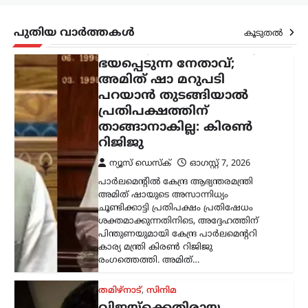
രംഗത്തെത്തി. അമിത്…
തമിഴ്നാട്
,
സിനിമ
പുതിയ വാർത്തകൾ
കൂടുതൽ
വിജയ്‌ക്കെതിരായ
വിവാഹമോചന ഹർജി
പിൻവലിച്ച് ഭാര്യ സംഗീത;
കുടുംബ കോടതിയിൽ
കേസ് അവസാനിച്ചു
ന്യൂസ് ഡെസ്ക്
ഓഗസ്റ്റ്‌ 7, 2026
തമിഴ്‌നാട് മുഖ്യമന്ത്രി കൂടിയായ തമിഴ്‌നാട്
വെട്രി കഴകം അധ്യക്ഷൻ
വിജയ്‌ക്കെതിരെ ഭാര്യ സംഗീത
സമർപ്പിച്ചിരുന്ന വിവാഹമോചന
ഹർജിയും താമസാവകാശ ഹർജിയും
പിൻവലിച്ചു. ചെങ്കൽപ്പേട്ട് ജില്ലാ കുടുംബ
കോടതിയിലാണ്…
കേരളം
,
തിരുവനന്തപുരം
,
രാഷ്ട്രീയം
കേന്ദ്രത്തിന്റെ എഥനോൾ-
പെട്രോൾ