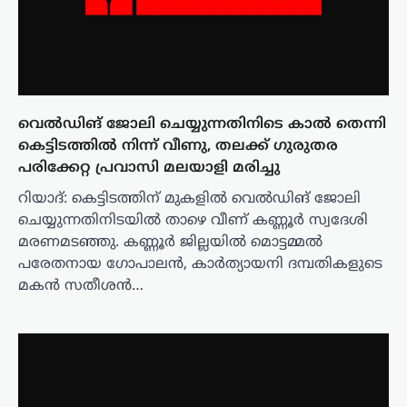
വെൽഡിങ്‌ ജോലി ചെയ്യുന്നതിനിടെ കാൽ തെന്നി
കെട്ടിടത്തിൽ നിന്ന് വീണു, തലക്ക് ഗുരുതര
പരിക്കേറ്റ പ്രവാസി മലയാളി മരിച്ചു
റിയാദ്: കെട്ടിടത്തിന് മുകളിൽ വെൽഡിങ്‌ ജോലി
ചെയ്യുന്നതിനിടയിൽ താഴെ വീണ് കണ്ണൂർ സ്വദേശി
മരണമടഞ്ഞു. കണ്ണൂർ ജില്ലയിൽ മൊട്ടമ്മൽ
പരേതനായ ഗോപാലൻ, കാർത്യായനി ദമ്പതികളുടെ
മകൻ സതീശൻ…