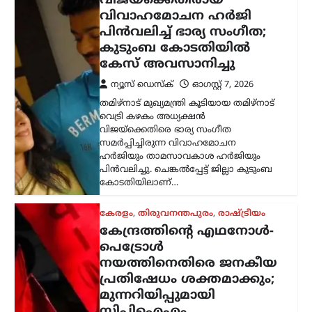
നയത്തിനെതിരെ ജനകീയ
പ്രതിഷേധം ശക്തമാക്കും;
മുന്നറിയിപ്പുമായി
സിപിഐഎം
ന്യൂസ് ഡെസ്ക്
ഓഗസ്റ്റ്‌ 7, 2026
കേന്ദ്ര സർക്കാറിന്റെ എഥനോൾ-
പെട്രോൾ നയത്തിനെതിരെ രൂക്ഷ
വിമർശനവുമായി സിപിഐഎം പോളിറ്റ്
ബ്യൂറോ. ഭക്ഷ്യവിളകൾ ഇന്ധന
ഉൽപ്പാദനത്തിനായി വ്യാപകമായി
ഉപയോഗിക്കുന്നത് രാജ്യത്തിന്റെ
ഭക്ഷ്യസുരക്ഷയെ ബാധിക്കുമെന്നാണ്
പാർട്ടി മുന്നറിയിപ്പ് നൽകിയത്.…
കേരളം
,
തിരുവനന്തപുരം
,
വാർത്തകൾ
അടിയന്തര
സാഹചര്യത്തിൽ
വെടിവെക്കാൻ നിർദേശം;
അർജുൻ
ആയങ്കിക്കായുള്ള
തിരച്ചിൽ ശക്തമാക്കി