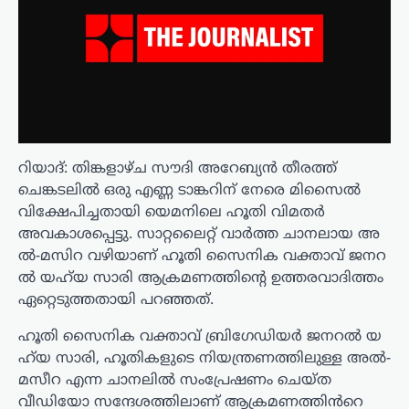
റിയാദ്: തിങ്കളാഴ്ച സൗദി അറേബ്യൻ തീരത്ത്
ചെങ്കടലിൽ ഒരു എണ്ണ ടാങ്കറിന് നേരെ മിസൈൽ
വിക്ഷേപിച്ചതായി യെമനിലെ ഹൂതി വിമതർ
അവകാശപ്പെട്ടു. സാ​റ്റ​ലൈ​റ്റ് വാ​ർ​ത്ത ചാ​ന​ലാ​യ അ​
ൽ-​മ​സി​റ വ​ഴി​യാ​ണ് ഹൂതി സൈ​നി​ക വ​ക്താ​വ് ജ​ന​റ​
ൽ യ​ഹ്‌​യ സാ​രി ആ​ക്ര​മ​ണ​ത്തി​ന്റെ ഉ​ത്ത​ര​വാ​ദി​ത്തം
ഏ​റ്റെ​ടു​ത്ത​താ​യി പ​റ​ഞ്ഞ​ത്.
ഹൂതി സൈനിക വക്താവ് ബ്രിഗേഡിയർ ജ​ന​റ​ൽ യ​
ഹ്‌​യ സാ​രി, ഹൂതികളുടെ നിയന്ത്രണത്തിലുള്ള അൽ-
മസീറ എന്ന ചാനലിൽ സംപ്രേഷണം ചെയ്ത
വീഡിയോ സന്ദേശത്തിലാണ് ആക്രമണത്തിൻറെ