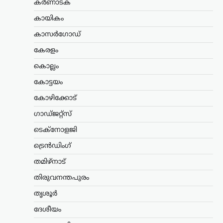
കർണാടക
കേന്ദ്ര സർക്കാറിന്റെ എഥനോൾ-
പെട്രോൾ നയത്തിനെതിരെ രൂക്ഷ
കായികം
വിമർശനവുമായി സിപിഐഎം പോളിറ്റ്
ബ്യൂറോ. ഭക്ഷ്യവിളകൾ ഇന്ധന
കാസർഗോഡ്
ഉൽപ്പാദനത്തിനായി വ്യാപകമായി
കേരളം
ഉപയോഗിക്കുന്നത് രാജ്യത്തിന്റെ
ഭക്ഷ്യസുരക്ഷയെ ബാധിക്കുമെന്നാണ്
കൊല്ലം
പാർട്ടി മുന്നറിയിപ്പ് നൽകിയത്.…
കോട്ടയം
കേരളം
,
തിരുവനന്തപുരം
,
വാർത്തകൾ
കോഴിക്കോട്
അടിയന്തര
ഗാഡ്ജറ്റ്സ്
സാഹചര്യത്തിൽ
വെടിവെക്കാൻ നിർദേശം;
ടെക്നോളജി
അർജുൻ
ട്രെൻഡിംഗ്
ആയങ്കിക്കായുള്ള
തിരച്ചിൽ ശക്തമാക്കി
തമിഴ്നാട്
പൊലീസ്
തിരുവനന്തപുരം
ന്യൂസ് ഡെസ്ക്
ഓഗസ്റ്റ്‌ 7, 2026
തൃശൂർ
നിരവധി ക്രിമിനൽ കേസുകളിൽ
ദേശീയം
പ്രതിയായ അർജുൻ ആയങ്കിക്കായുള്ള
തിരച്ചിൽ തുടരുന്നതിനിടെ പൊലീസിന്