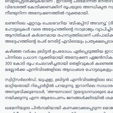
വെളിപ്പെട്ടിരിക്കുകയാണ് . ഇറാന്റെ പരമോന്നത ന
രംഗത്തെത്തി. അമിത്…
വിദേശത്ത് കോടിക്കണക്കിന് രൂപയുടെ അനധികൃത സ്വത്തു
നീണ്ടുനിന്ന അന്വേഷണത്തിൽ വ്യക്തമായി.
തമിഴ്നാട്
,
സിനിമ
വിജയ്‌ക്കെതിരായ
ലണ്ടനിലെ ഏറ്റവും ചെലവേറിയ ‘ബിഷപ്പ്സ് അവന്യൂ’ (
വിവാഹമോചന ഹർജി
ഹോട്ടലുകൾ വരെ അദ്ദേഹത്തിന്റെ സാമ്രാജ്യം വ്യാപി
പിൻവലിച്ച് ഭാര്യ
ആസ്തികൾ കർശനമായ രഹസ്യത്തിലാണ് പരിപാലിക്കു
സംഗീത; കുടുംബ
അദ്ദേഹത്തിന്റെ പേര് നേരിട്ട് എവിടെയും പ്രത്യക്ഷപ്പെ
കോടതിയിൽ കേസ്
കഴിഞ്ഞ വർഷം ബ്രിട്ടൻ ഉപരോധം ഏർപ്പെടുത്തി
അവസാനിച്ചു
പിന്നിലെ പ്രധാന വ്യക്തിയായി അന്വേഷണ ഏജൻസികൾ തിരി
ന്യൂസ് ഡെസ്ക്
ഓഗസ്റ്റ്‌ 7, 2026
300 കോടി രൂപ ചെലവഴിച്ചതായി തെളിവുകൾ കണ്ടെത്തിയിട
തമിഴ്‌നാട് മുഖ്യമന്ത്രി കൂടിയായ തമിഴ്‌നാട്
മല്ലോർക്ക എന്നിവിടങ്ങളിലെ ആഡംബര ഹോട്ടലുകളു
വെട്രി കഴകം അധ്യക്ഷൻ
സ്വിറ്റ്സർലൻഡ്, യുഎഇ, ബ്രിട്ടൻ എന്നിവിടങ്ങളിലെ
വിജയ്‌ക്കെതിരെ ഭാര്യ സംഗീത
സമർപ്പിച്ചിരുന്ന വിവാഹമോചന
മാറ്റിയതായി റിപ്പോർട്ടിൽ പറയുന്നു. ഇറാനിലെ സാധാ
ഹർജിയും താമസാവകാശ ഹർജിയും
അനുഭവിക്കുമ്പോൾ, ‘അഘസാദെ’ (ഉദ്യോഗസ്ഥരുടെ 
പിൻവലിച്ചു. ചെങ്കൽപ്പേട്ട് ജില്ലാ കുടുംബ
നയിക്കുന്നു എന്ന ആരോപണം ജനങ്ങൾക്കിടയിൽ ശക്
കോടതിയിലാണ്…
ഖമേനിയുടെ പിൻഗാമിയായി കണക്കാക്കപ്പെടുന്ന
കേരളം
,
തിരുവനന്തപുരം
,
രാഷ്ട്രീയം