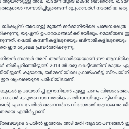
േതാവ് ആയത്തുള്ള അലി ഖമേനിയുടെ മകൻ മൊജ്തബ ഖമേനി
ക്കൾ സമ്പാദിച്ചിട്ടുണ്ടെന്ന് ബ്ലൂംബെർഗ് നടത്തിയ ഒര
ദി ബിഷപ്പ്സ് അവന്യൂ) മുതൽ ജർമ്മനിയിലെ പഞ്ചനക്ഷത്ര
ച്ചിരിക്കുന്നു. യുഎസ് ഉപരോധങ്ങൾക്കിടയിലും, മൊജ്തബ
ന്നത്. ഷെൽ കമ്പനികളിലൂടെയും ബിനാമികളിലൂടെയും
ടാതെ ഈ ശൃംഖല പ്രവർത്തിക്കുന്നു.
യ ഇറാനിയൻ ബാങ്കർ അലി അൻസാരിയെയാണ് ഈ ആസ്തിക
ച്ചറിഞ്ഞിട്ടുണ്ട്. 2014 ൽ ഒരു കെട്ടിടത്തിന് മാത്രം
്ടുണ്ട്. കൂടാതെ, ജർമ്മനിയിലെ ഫ്രാങ്ക്ഫർട്ട്, സ്പെയി
ം ഈ ശൃംഖലയുടെ പരിധിയിലാണ്.
 ബാങ്കുകൾ ഉപയോഗിച്ച് ഇറാനിയൻ എണ്ണ പണം വിദേശത്തേക
രണക്കാർ കടുത്ത സാമ്പത്തിക പ്രതിസന്ധിയും പട്ടിണിയും
മക്കൾ) എന്ന പേരിൽ ഭരണവർഗം വിദേശത്ത് ആഡംബര ജീ
തമായ എതിർപ്പാണ്.
 മൊജ്തബയുടെ പേരിൽ ഇത്തരം അഴിമതി ആരോപണങ്ങൾ