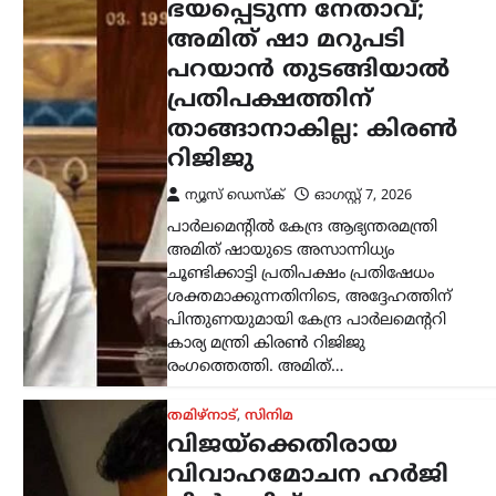
വിവാഹമോചന ഹർജി
പിൻവലിച്ച് ഭാര്യ
സംഗീത; കുടുംബ
കോടതിയിൽ കേസ്
അവസാനിച്ചു
ന്യൂസ് ഡെസ്ക്
ഓഗസ്റ്റ്‌ 7, 2026
തമിഴ്‌നാട് മുഖ്യമന്ത്രി കൂടിയായ തമിഴ്‌നാട്
വെട്രി കഴകം അധ്യക്ഷൻ
വിജയ്‌ക്കെതിരെ ഭാര്യ സംഗീത
സമർപ്പിച്ചിരുന്ന വിവാഹമോചന
ഹർജിയും താമസാവകാശ ഹർജിയും
പിൻവലിച്ചു. ചെങ്കൽപ്പേട്ട് ജില്ലാ കുടുംബ
കോടതിയിലാണ്…
കേരളം
,
തിരുവനന്തപുരം
,
രാഷ്ട്രീയം
കേന്ദ്രത്തിന്റെ
എഥനോൾ-പെട്രോൾ
നയത്തിനെതിരെ