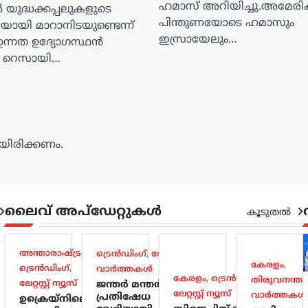
ഹമാസ് അറിയിച്ചു.അമേരി
യുദ്ധക്കപ്പലുകളുടെ
പിന്തുണയോടെ ഹമാസും
യായി മാറാനിടയുണ്ടെന്ന്
ഇസ്രായേലും…
ന്നത ഉദ്യോഗസ്ഥൻ
 റെസായി…
ിരിക്കണം.
ലൈവ് അപ്‌ഡേറ്റുകൾ
കൂടുതൽ
അന്താരാഷ്ട്രം
,
ട്രെൻഡിംഗ്
,
ദേശീയം
,
കേരളം
,
ട്രെൻഡിംഗ്
,
വാർത്തകൾ
കേരളം
,
ട്രെൻഡിംഗ്
,
തിരുവനന്തപ
ലേറ്റസ്റ്റ് ന്യൂസ്
ജന്തർ മന്തർ
ലേറ്റസ്റ്റ് ന്യൂസ്
വാർത്തകൾ
പ്രതിഷേധ
ഉക്രെയ്നിലെ