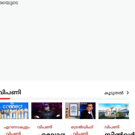
ക്കയുടെ
വിപണി
കൂടുതൽ
ുരം
,
എറണാകുളം
വിപണി
ട്രെൻഡിംഗ്
വിപണി
,
വിപണി
,
വിപണി