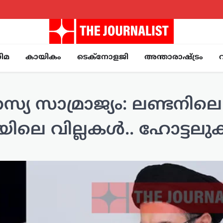
ിമ
കായികം
ടെക്നോളജി
അന്താരാഷ്ട്രം
യ സാമ്രാജ്യം: ലണ്ടനിലെ
’യിലെ വില്ലകൾ.. ഹോട്ടല