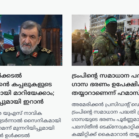
ൾക്കടൽ
ട്രംപിന്റെ സമാധാന പദ
കൻ കപ്പലുകളുടെ
ഗാസ ഭരണം ഉപേക്ഷി
യി മാറിയേക്കാം;
തയ്യാറാണെന്ന് ഹമാസ
പ്പുമായി ഇറാൻ
അമേരിക്കൻ പ്രസിഡന്റ്
ട്രംപിന്റെ സമാധാന പദ്ധതി 
െ യുഎസ് നാവിക
ഗാസയുടെ ഭരണം പൂർണ്ണമാ
ുടർന്നാൽ സൈനികമായി
പലസ്തീൻ ടെക്‌നോക്രാറ്റിക
മെന്ന് മുന്നറിയിപ്പുമായി
കമ്മിറ്റിക്ക് കൈമാറാൻ തയ്
ൻ ഉൾക്കടൽ