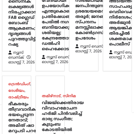
വേദിയായി
സിജെപിയ്ക്ക് ലഭിച്ച
അടിയന്ത
സൈനിക
ഉപയോഗിക്കുന്നത്
ജനപിന്തുണ
സാഹചര്യ
ലക്ഷ്യങ്ങൾ
എന്തുകൊണ്ട്?
ശ്രദ്ധേയമെന്ന് ശശി
വെടിവെക്
നിരപ്പാക്കാൻ
പ്രതിഷേധങ്ങളുടെ
തരൂർ; ജനങ്ങളുടെ
നിർദേശം;
FAB ഗ്ലൈഡ്
പേരിൽ നഗരത്തെ
സ്പന്ദനം
അർജുൻ
ബോംബ്
ബന്ദിയാക്കുന്നത്
മനസ്സിലാക്കണമെന്ന്
ആയങ്കിക്ക
ആക്രമണം;
ശരിയല്ല;
കോൺഗ്രസിന്
തിരച്ചിൽ
ദൃശ്യങ്ങൾ
കേന്ദ്രത്തോട്
ഉപദേശം
ശക്തമാക്
പുറത്തുവിട്ട്
ഡൽഹി
പൊലീസ്
റഷ്യ
ന്യൂസ് ഡെസ്ക്
ഹൈക്കോടതി
ഓഗസ്റ്റ്‌ 7, 2026
ന്യൂസ് ഡെ
ന്യൂസ്
ന്യൂസ് ഡെസ്ക്
ഓഗസ്റ്റ്‌ 7, 202
ഡെസ്ക്
ഓഗസ്റ്റ്‌ 7, 2026
ഓഗസ്റ്റ്‌ 7, 2026
ട്രെൻഡിംഗ്
,
ദേശീയം
,
തമിഴ്നാട്
,
സിനിമ
രാഷ്ട്രീയം
വിജയ്‌ക്കെതിരായ
ഭീകരരും
വിവാഹമോചന
തീവ്രവാദികളും
ഹർജി പിൻവലിച്ച്
ഭയപ്പെടുന്ന
ഭാര്യ സംഗീത;
നേതാവ്;
കുടുംബ
അമിത് ഷാ
കോടതിയിൽ
മറുപടി പറയാൻ