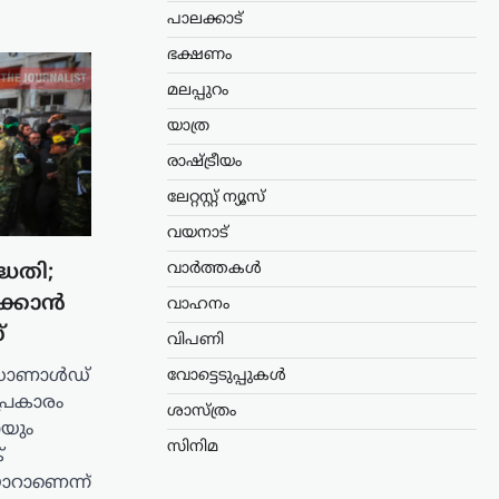
പാലക്കാട്
ഭക്ഷണം
മലപ്പുറം
യാത്ര
രാഷ്ട്രീയം
ലേറ്റസ്റ്റ് ന്യൂസ്
വയനാട്
വാർത്തകൾ
്ധതി;
ക്കാൻ
വാഹനം
്
വിപണി
 ഡൊണാൾഡ്
വോട്ടെടുപ്പുകൾ
പ്രകാരം
ശാസ്ത്രം
യും
സിനിമ
്
യാറാണെന്ന്