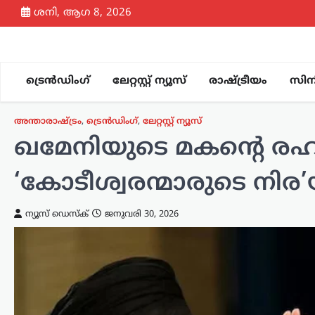
Skip
ശനി, ആഗ 8, 2026
to
content
ട്രെൻഡിംഗ്
ലേറ്റസ്റ്റ് ന്യൂസ്
രാഷ്ട്രീയം
സിന
അന്താരാഷ്ട്രം
,
ട്രെൻഡിംഗ്
,
ലേറ്റസ്റ്റ് ന്യൂസ്
ഖമേനിയുടെ മകന്റെ രഹസ്
‘കോടീശ്വരന്മാരുടെ നിര
ന്യൂസ് ഡെസ്ക്
ജനുവരി 30, 2026