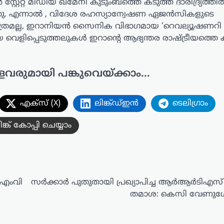
്റ്റേറ്റ് മീഡിയ ഖമേനി കുടുംബത്തെ കടുത്ത ദാരിദ്ര്യത്തി
്കുന്നു. എന്നാൽ , വിദേശ രഹസ്യാന്വേഷണ ഏജൻസികളുടെ
മാത്രമല്ല, ഇറാനിയൻ സൈനിക വിഭാഗമായ ‘റെവല്യൂഷണറി
ിയ വെളിപ്പെടുത്തലുകൾ ഇറാന്റെ ആഭ്യന്തര രാഷ്ട്രീയത്ത
ളവരുമായി പങ്കുവെയ്ക്കാം...
എക്സ് (X)
ലിങ്ക്ഡ്ഇൻ
ടെലിഗ്രാം
ിങ്ക് കോപ്പി ചെയ്യാം
: എംവി
സര്‍ക്കാര്‍ പുതുതായി പ്രഖ്യാപിച്ച ആര്‍ആര്‍ടിഎസ്
തമാശ: കെസി വേണുഗ