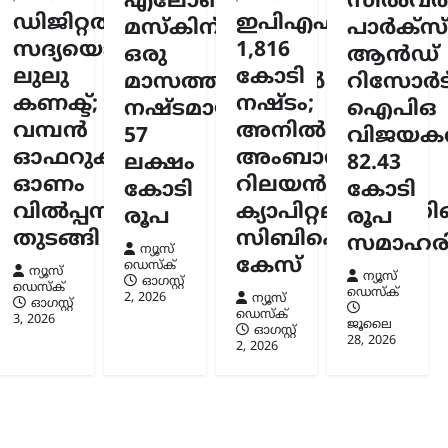
എലോൺ
സിൽവർസ്
ര
ഡിജിറ്റൽ
ഇപിഎഫ്ഒയ്ക്ക്
ത്തിൽ
മസ്കിന്
പാർക്സ്
കാൻ
സദ്യയൊരുക്കി
1,816
ഒരു
ആൻഡ്
ലുലു
കോടി
മാസത്തിനുള്ളിൽ
റിസോർട്
ായുള്ള
കണക്ട്;
നഷ്ടം;
നഷ്ടമായത്
ഐപിഒ
വമ്പൻ
അനിൽ
കി
57
വിജയകര
ഓഫറുകളുമായി
അംബാനിക്കും
ലക്ഷം
82.43
സ്ക്
ഓണം
റിലയൻസ്
കോടി
കോടി
6
വിൽപ്പന
ക്യാപിറ്റലിനുമെതി
രൂപ
രൂപ
തുടങ്ങി
സിബിഐ
സമാഹരിച
ന്യൂസ്
കേസ്
ഡെസ്ക്
ന്യൂസ്
ന്യൂസ്
ഓഗസ്റ്റ്‌
ഡെസ്ക്
ഡെസ്ക്
2, 2026
ന്യൂസ്
ഓഗസ്റ്റ്‌
ഡെസ്ക്
3, 2026
ജൂലൈ
ഓഗസ്റ്റ്‌
28, 2026
2, 2026