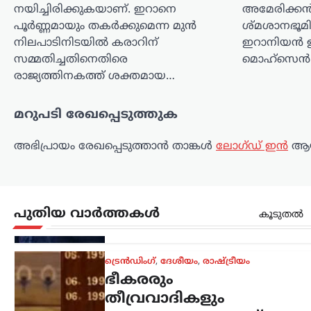
തീവ്രവാദികളും
നയിച്ചിരിക്കുകയാണ്. ഇറാനെ
അമേരിക്കൻ 
പൂർണ്ണമായും തകർക്കുമെന്ന മുൻ
ശ്മശാനഭൂമി
ഭയപ്പെടുന്ന നേതാവ്;
നിലപാടിനിടയിൽ കരാറിന്
ഇറാനിയൻ ഉ
അമിത് ഷാ മറുപടി
സമ്മതിച്ചതിനെതിരെ
മൊഹ്‌സെൻ
പറയാൻ തുടങ്ങിയാൽ
രാജ്യത്തിനകത്ത് ശക്തമായ…
പ്രതിപക്ഷത്തിന്
താങ്ങാനാകില്ല: കിരൺ
മറുപടി രേഖപ്പെടുത്തുക
റിജിജു
അഭിപ്രായം രേഖപ്പെടുത്താ‍ൻ താങ്കൾ
ലോഗ്ഡ് ഇൻ
ആയ
ന്യൂസ് ഡെസ്ക്
ഓഗസ്റ്റ്‌ 7, 2026
പാർലമെന്റിൽ കേന്ദ്ര ആഭ്യന്തരമന്ത്രി
അമിത് ഷായുടെ അസാന്നിധ്യം
ചൂണ്ടിക്കാട്ടി പ്രതിപക്ഷം പ്രതിഷേധം
ശക്തമാക്കുന്നതിനിടെ, അദ്ദേഹത്തിന്
പുതിയ വാർത്തകൾ
കൂടുതൽ
പിന്തുണയുമായി കേന്ദ്ര പാർലമെന്ററി
കാര്യ മന്ത്രി കിരൺ റിജിജു
രംഗത്തെത്തി. അമിത്…
തമിഴ്നാട്
,
സിനിമ
വിജയ്‌ക്കെതിരായ