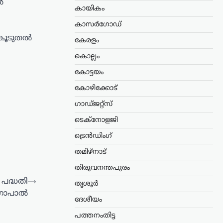
ൽ
കായികം
കാസർഗോഡ്
െ കൂടുതൽ
കേരളം
കൊല്ലം
കോട്ടയം
കോഴിക്കോട്
ഗാഡ്ജറ്റ്സ്
ടെക്നോളജി
ട്രെൻഡിംഗ്
തമിഴ്നാട്
തിരുവനന്തപുരം
 പദ്ധതി
⟶
തൃശൂർ
ോപാല്‍
ദേശീയം
പത്തനംതിട്ട