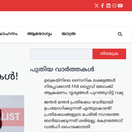
Twitter
Facebook
LinkedIn
Instagr
yout
വാഹനം
ആരോഗ്യം
യാത്ര
തിരയുക
പുതിയ വാർത്തകൾ
ുകൾ!
ഉക്രെയ്നിലെ സൈനിക ലക്ഷ്യങ്ങൾ
നിരപ്പാക്കാൻ FAB ഗ്ലൈഡ് ബോംബ്
ആക്രമണം; ദൃശ്യങ്ങൾ പുറത്തുവിട്ട് റഷ്യ
ജന്തർ മന്തർ പ്രതിഷേധ വേദിയായി
ഉപയോഗിക്കുന്നത് എന്തുകൊണ്ട്?
പ്രതിഷേധങ്ങളുടെ പേരിൽ നഗരത്തെ
ബന്ദിയാക്കുന്നത് ശരിയല്ല; കേന്ദ്രത്തോട്
ഡൽഹി ഹൈക്കോടതി