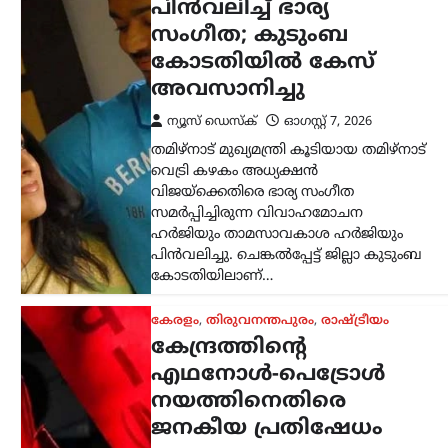
ജനകീയ പ്രതിഷേധം
ശക്തമാക്കും;
മുന്നറിയിപ്പുമായി
സിപിഐഎം
ന്യൂസ് ഡെസ്ക്
ഓഗസ്റ്റ്‌ 7, 2026
കേന്ദ്ര സർക്കാറിന്റെ എഥനോൾ-
പെട്രോൾ നയത്തിനെതിരെ രൂക്ഷ
വിമർശനവുമായി സിപിഐഎം പോളിറ്റ്
ബ്യൂറോ. ഭക്ഷ്യവിളകൾ ഇന്ധന
ഉൽപ്പാദനത്തിനായി വ്യാപകമായി
ഉപയോഗിക്കുന്നത് രാജ്യത്തിന്റെ
ഭക്ഷ്യസുരക്ഷയെ ബാധിക്കുമെന്നാണ്
പാർട്ടി മുന്നറിയിപ്പ് നൽകിയത്.…
കേരളം
,
തിരുവനന്തപുരം
,
വാർത്തകൾ
അടിയന്തര
സാഹചര്യത്തിൽ
വെടിവെക്കാൻ