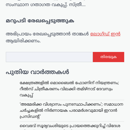
സംസ്ഥാന ഗതാഗത വകുപ്പ്. സ്ത്രീ…
മറുപടി രേഖപ്പെടുത്തുക
അഭിപ്രായം രേഖപ്പെടുത്താ‍ൻ താങ്കൾ
ലോഗ്ഡ് ഇൻ
ആയിരിക്കണം.
തിരയുക
പുതിയ വാർത്തകൾ
ക്ഷേത്രങ്ങളിൽ മൊബൈൽ ഫോണിന് നിയന്ത്രണം;
റീൽസ് ചിത്രീകരണം വിലക്കി തമിഴ്നാട് ദേവസ്വം
വകുപ്പ്
‘അമേരിക്ക വിശ്വാസം പുനഃസ്ഥാപിക്കണം’; സമാധാന
ചർച്ചകളിൽ നിർണായക പരാമർശവുമായി ഇറാൻ
പ്രസിഡന്റ്
വൈഭവ് സൂര്യവംശിയുടെ പ്രായത്തെക്കുറിച്ച് വിദേശ