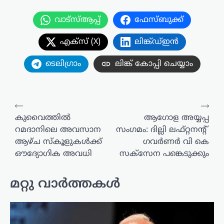
വാട്സ്ആപ്പ്
ഫേസ്ബുക്ക്
എക്സ് (X)
ലിങ്ക്ഡ്ഇൻ
ടെലിഗ്രാം
ലിങ്ക് കോപ്പി ചെയ്യാം
പോസ്റ്റുകളിലൂടെ
⟵
⟶
കുവൈത്തിൽ
ആഗോള അയ്യപ്പ
റമദാനിലെ അവസാന
സംഗമം: ദില്ലി ലഫ്റ്റനന്റ് ​
ആഴ്ച സ്‌കൂളുകൾക്ക്
ഗവർണർ‌ വി കെ
ഔദ്യോഗിക അവധി
സക്സേന പങ്കെടുക്കും
മറ്റു വാർത്തകൾ