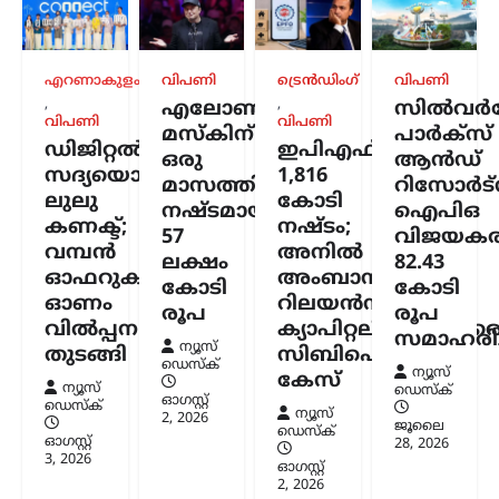
ട്രെൻഡിംഗ്
,
ദേശീയം
,
രാഷ്ട്രീയം
മന്ത്രിസ്ഥാനം രാജിവെച്ചത്
സ്വന്തം തീരുമാനപ്രകാരം;
എറണാകുളം
വിപണി
ട്രെൻഡിംഗ്
വിപണി
പദവികൾ എനിക്ക്
,
,
എലോൺ
സിൽവർസ്
നിർബന്ധമല്ല: ധർമേന്ദ്ര
വിപണി
വിപണി
മസ്കിന്
പാർക്സ്
പ്രധാൻ
ഡിജിറ്റൽ
ഇപിഎഫ്ഒയ്ക്ക്
ഒരു
ആൻഡ്
ന്യൂസ് ഡെസ്ക്
ഓഗസ്റ്റ്‌ 9, 2026
സദ്യയൊരുക്കി
1,816
മാസത്തിനുള്ളിൽ
റിസോർട്
ലുലു
കോടി
ഡൽഹിയിലെ വിദ്യാർത്ഥി സമരത്തെ
നഷ്ടമായത്
ഐപിഒ
തുടർന്ന് കേന്ദ്ര വിദ്യാഭ്യാസമന്ത്രി സ്ഥാനം
കണക്ട്;
നഷ്ടം;
57
വിജയകര
രാജിവെച്ചതിനെക്കുറിച്ച്
വമ്പൻ
അനിൽ
ലക്ഷം
82.43
വിശദീകരണവുമായി മുൻ കേന്ദ്രമന്ത്രി
ഓഫറുകളുമായി
അംബാനിക്കും
കോടി
കോടി
ധർമ്മേന്ദ്ര പ്രധാൻ. രാജി പ്രഖ്യാപിച്ച് രണ്ട്
ഓണം
റിലയൻസ്
ആഴ്ചകൾക്ക് ശേഷമാണ് അദ്ദേഹം
രൂപ
രൂപ
വിൽപ്പന
ക്യാപിറ്റലിനുമെതിര
വിഷയത്തിൽ…
സമാഹരിച്
ന്യൂസ്
തുടങ്ങി
സിബിഐ
ഡെസ്ക്
ന്യൂസ്
കേസ്
ന്യൂസ്
ഡെസ്ക്
ഓഗസ്റ്റ്‌
ഡെസ്ക്
ന്യൂസ്
2, 2026
ജൂലൈ
ഡെസ്ക്
ഓഗസ്റ്റ്‌
28, 2026
3, 2026
ഓഗസ്റ്റ്‌
2, 2026