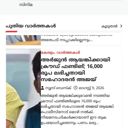
സിനിമ
അർജുൻ ആയങ്കിക്കുവേണ്ടി നടത്തിയ
ക്രൗഡ് ഫണ്ടിങ്ങിലൂടെ 16,000 രൂപ
ലഭിച്ചതായി സഹോദരൻ അജയ് ആയങ്കി
പൊലീസിനോട് മൊഴി നൽകി.
പുതിയ വാർത്തകൾ
കൂടുതൽ
നിയമനടപടികൾക്കായാണ് ഈ തുക
ഉപയോഗിച്ചതെന്നും പണം ഒരു…
ട്രെൻഡിംഗ്
,
ദേശീയം
,
ലേറ്റസ്റ്റ് ന്യൂസ്
‘ക്വിറ്റ് ഇന്ത്യ’ ആഹ്വാനം
സ്വാതന്ത്ര്യസമരത്തിന്
പുതിയ ഊർജ്ജം
പകർന്നു: പ്രധാനമന്ത്രി
മോദി
ന്യൂസ് ഡെസ്ക്
ഓഗസ്റ്റ്‌ 9, 2026
ചരിത്രപ്രസിദ്ധമായ ക്വിറ്റ് ഇന്ത്യാ
പ്രസ്ഥാനത്തിന്റെ വാർഷിക ദിനത്തിൽ
സ്വാതന്ത്ര്യസമര സേനാനികൾക്ക്
ആദരാഞ്ജലി അർപ്പിച്ച് പ്രധാനമന്ത്രി
നരേന്ദ്ര മോദി. രാജ്യത്തിന്റെ
സ്വാതന്ത്ര്യത്തിനായി പോരാടിയവരുടെ