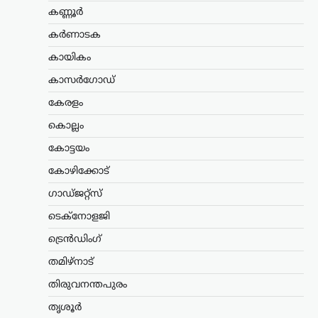
ആദരാഞ്ജലി അർപ്പിച്ച് പ്രധാനമന്ത്രി
കണ്ണൂർ
നരേന്ദ്ര മോദി. രാജ്യത്തിന്റെ
കർണാടക
സ്വാതന്ത്ര്യത്തിനായി പോരാടിയവരുടെ
ധൈര്യവും ത്യാഗവും വരും
കായികം
തലമുറകൾക്കും…
കാസർഗോഡ്
ട്രെൻഡിംഗ്
,
ദേശീയം
,
രാഷ്ട്രീയം
കേരളം
മന്ത്രിസ്ഥാനം രാജിവെച്ചത്
സ്വന്തം തീരുമാനപ്രകാരം;
കൊല്ലം
പദവികൾ എനിക്ക്
കോട്ടയം
നിർബന്ധമല്ല: ധർമേന്ദ്ര
കോഴിക്കോട്
പ്രധാൻ
ഗാഡ്ജറ്റ്സ്
ന്യൂസ് ഡെസ്ക്
ഓഗസ്റ്റ്‌ 9, 2026
ടെക്നോളജി
ഡൽഹിയിലെ വിദ്യാർത്ഥി സമരത്തെ
തുടർന്ന് കേന്ദ്ര വിദ്യാഭ്യാസമന്ത്രി സ്ഥാനം
ട്രെൻഡിംഗ്
രാജിവെച്ചതിനെക്കുറിച്ച്
വിശദീകരണവുമായി മുൻ കേന്ദ്രമന്ത്രി
തമിഴ്നാട്
ധർമ്മേന്ദ്ര പ്രധാൻ. രാജി പ്രഖ്യാപിച്ച് രണ്ട്
ആഴ്ചകൾക്ക് ശേഷമാണ് അദ്ദേഹം
തിരുവനന്തപുരം
വിഷയത്തിൽ…
തൃശൂർ