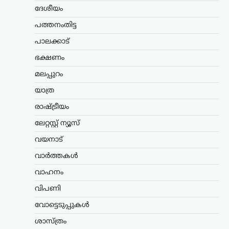
കേരളം
,
തിരുവനന്തപുരം
,
ലേറ്റസ്റ്റ് ന്യൂസ്
ദേശീയം
വന്ദേമാതരം മുഴുവനായി
പത്തനംതിട്ട
പാടണമെന്ന സർക്കുലർ;
പാലക്കാട്
സർക്കാർ നിലപാടല്ലെന്ന്
മന്ത്രി കെ. മുരളീധരൻ
ഭക്ഷണം
ന്യൂസ് ഡെസ്ക്
ഓഗസ്റ്റ്‌ 9, 2026
മലപ്പുറം
സ്വാതന്ത്ര്യദിനാഘോഷങ്ങളുടെ ഭാഗമായി
യാത്ര
നടക്കുന്ന ചടങ്ങുകളിൽ വന്ദേമാതരം
പൂർണമായും ആലപിക്കണമെന്ന ചീഫ്
രാഷ്ട്രീയം
സെക്രട്ടറിയുടെ സർക്കുലറിനെതിരെ
ലേറ്റസ്റ്റ് ന്യൂസ്
പ്രതികരിച്ച് മന്ത്രി കെ. മുരളീധരൻ. കേന്ദ്ര
സർക്കാർ പ്രോട്ടോക്കോൾ കേരളത്തിൽ
വയനാട്
അതേപടി നടപ്പാക്കില്ലെന്നും…
വാർത്തകൾ
കേരളം
,
വാർത്തകൾ
വാഹനം
അർജുൻ ആയങ്കിക്കായി
വിപണി
ക്രൗഡ് ഫണ്ടിങ്; 16,000
രൂപ ലഭിച്ചതായി
വോട്ടെടുപ്പുകൾ
സഹോദരൻ അജയ്
ശാസ്ത്രം
ന്യൂസ് ഡെസ്ക്
ഓഗസ്റ്റ്‌ 9, 2026