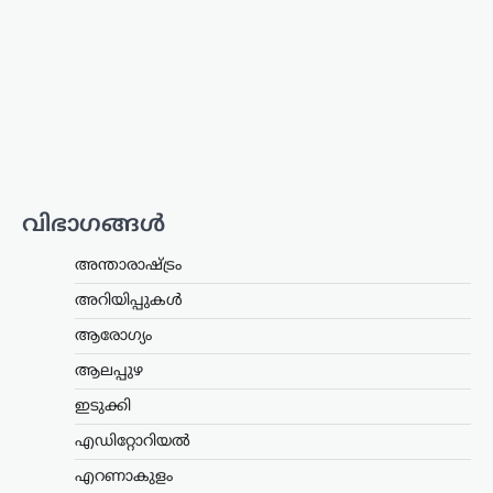
രൂപ ലഭിച്ചതായി
സഹോദരൻ അജയ്
ന്യൂസ് ഡെസ്ക്
ഓഗസ്റ്റ്‌ 9, 2026
അർജുൻ ആയങ്കിക്കുവേണ്ടി നടത്തിയ
ക്രൗഡ് ഫണ്ടിങ്ങിലൂടെ 16,000 രൂപ
ലഭിച്ചതായി സഹോദരൻ അജയ് ആയങ്കി
പൊലീസിനോട് മൊഴി നൽകി.
നിയമനടപടികൾക്കായാണ് ഈ തുക
ഉപയോഗിച്ചതെന്നും പണം ഒരു…
വിഭാഗങ്ങൾ
ട്രെൻഡിംഗ്
,
ദേശീയം
,
ലേറ്റസ്റ്റ് ന്യൂസ്
അന്താരാഷ്ട്രം
‘ക്വിറ്റ് ഇന്ത്യ’ ആഹ്വാനം
അറിയിപ്പുകൾ
സ്വാതന്ത്ര്യസമരത്തിന്
പുതിയ ഊർജ്ജം
ആരോഗ്യം
പകർന്നു: പ്രധാനമന്ത്രി
ആലപ്പുഴ
മോദി
ഇടുക്കി
ന്യൂസ് ഡെസ്ക്
ഓഗസ്റ്റ്‌ 9, 2026
എഡിറ്റോറിയൽ
ചരിത്രപ്രസിദ്ധമായ ക്വിറ്റ് ഇന്ത്യാ
പ്രസ്ഥാനത്തിന്റെ വാർഷിക ദിനത്തിൽ
എറണാകുളം
സ്വാതന്ത്ര്യസമര സേനാനികൾക്ക്