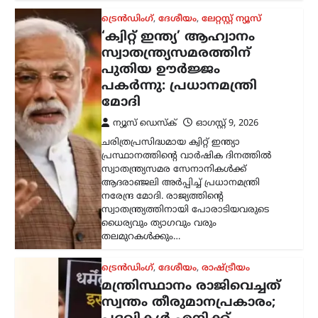
ധൈര്യവും ത്യാഗവും വരും
തലമുറകൾക്കും…
ട്രെൻഡിംഗ്
,
ദേശീയം
,
രാഷ്ട്രീയം
മന്ത്രിസ്ഥാനം രാജിവെച്ചത്
സ്വന്തം തീരുമാനപ്രകാരം;
പദവികൾ എനിക്ക്
നിർബന്ധമല്ല: ധർമേന്ദ്ര
പ്രധാൻ
ന്യൂസ് ഡെസ്ക്
ഓഗസ്റ്റ്‌ 9, 2026
ഡൽഹിയിലെ വിദ്യാർത്ഥി സമരത്തെ
തുടർന്ന് കേന്ദ്ര വിദ്യാഭ്യാസമന്ത്രി സ്ഥാനം
രാജിവെച്ചതിനെക്കുറിച്ച്
വിശദീകരണവുമായി മുൻ കേന്ദ്രമന്ത്രി
ധർമ്മേന്ദ്ര പ്രധാൻ. രാജി പ്രഖ്യാപിച്ച് രണ്ട്
ആഴ്ചകൾക്ക് ശേഷമാണ് അദ്ദേഹം
വിഷയത്തിൽ…
കേരളം
,
തിരുവനന്തപുരം
,
ലേറ്റസ്റ്റ് ന്യൂസ്
വന്ദേമാതരം മുഴുവനായി