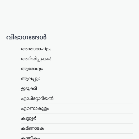
ഇസ്രായേലി മാധ്യമങ്ങളിൽ
അഭ്യൂഹ വാർത്തകൾ
ന്യൂസ് ഡെസ്ക്
ഓഗസ്റ്റ്‌ 8, 2026
ഇറാന്റെ പരമോന്നത നേതാവായി
കണക്കാക്കപ്പെടുന്ന മൊജ്തബ
വിഭാഗങ്ങൾ
ഖമേനിയുടെ ആരോഗ്യനിലയെ ചുറ്റിപ്പറ്റി
പുതിയ അഭ്യൂഹങ്ങൾ ഉയരുന്നു.
അന്താരാഷ്ട്രം
അദ്ദേഹത്തിന്റെ ആരോഗ്യസ്ഥിതി
അതീവ ഗുരുതരമാണെന്നും
അറിയിപ്പുകൾ
ആശുപത്രിയിൽ ചികിത്സയിലാണെന്നും
ഇസ്രായേലി മാധ്യമങ്ങൾ റിപ്പോർട്ട്…
ആരോഗ്യം
ആലപ്പുഴ
കായികം
ലോക അണ്ടർ-20
ഇടുക്കി
അത്‌ലറ്റിക്സ്: ഹൈജമ്പ്
എഡിറ്റോറിയൽ
ഫൈനലിൽ പ്രവേശിച്ച്
എറണാകുളം
പൂജ
കണ്ണൂർ
ന്യൂസ് ഡെസ്ക്
ഓഗസ്റ്റ്‌ 8, 2026
ഒറിഗോണിൽ നടക്കുന്ന ലോക
കർണാടക
അത്‌ലറ്റിക്സ് അണ്ടർ-20 ചാമ്പ്യൻഷിപ്പിൽ
കായികം