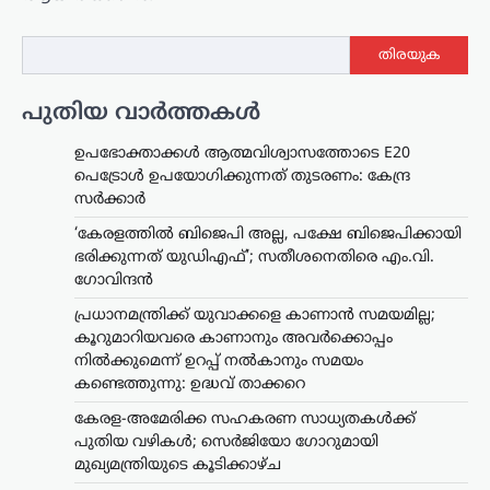
തിരയുക
പുതിയ വാർത്തകൾ
ഉപഭോക്താക്കൾ ആത്മവിശ്വാസത്തോടെ E20
പെട്രോൾ ഉപയോഗിക്കുന്നത് തുടരണം: കേന്ദ്ര
സർക്കാർ
‘കേരളത്തിൽ ബിജെപി അല്ല, പക്ഷേ ബിജെപിക്കായി
ഭരിക്കുന്നത് യുഡിഎഫ്’; സതീശനെതിരെ എം.വി.
ഗോവിന്ദൻ
പ്രധാനമന്ത്രിക്ക് യുവാക്കളെ കാണാൻ സമയമില്ല;
കൂറുമാറിയവരെ കാണാനും അവർക്കൊപ്പം
നിൽക്കുമെന്ന് ഉറപ്പ് നൽകാനും സമയം
കണ്ടെത്തുന്നു: ഉദ്ധവ് താക്കറെ
കേരള-അമേരിക്ക സഹകരണ സാധ്യതകൾക്ക്
ലേറ്റസ്റ്റ് ന്യൂസ്
പുതിയ വഴികൾ; സെർജിയോ ഗോറുമായി
വന്ദേമാതരം പൂർണമായി
മുഖ്യമന്ത്രിയുടെ കൂടിക്കാഴ്ച
ആലപിക്കേണ്ടതില്ല