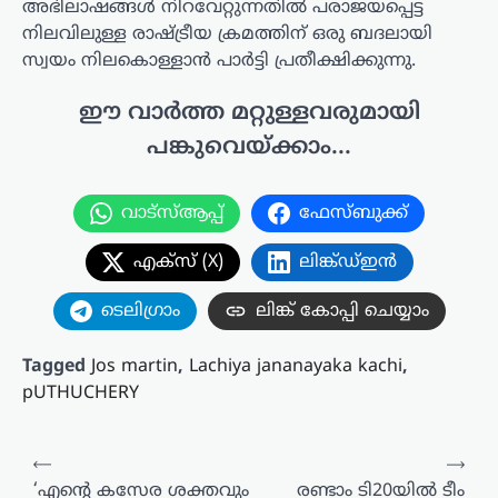
അഭിലാഷങ്ങൾ നിറവേറ്റുന്നതിൽ പരാജയപ്പെട്ട
നിലവിലുള്ള രാഷ്ട്രീയ ക്രമത്തിന് ഒരു ബദലായി
സ്വയം നിലകൊള്ളാൻ പാർട്ടി പ്രതീക്ഷിക്കുന്നു.
ഈ വാർത്ത മറ്റുള്ളവരുമായി
പങ്കുവെയ്ക്കാം...
വാട്സ്ആപ്പ്
ഫേസ്ബുക്ക്
എക്സ് (X)
ലിങ്ക്ഡ്ഇൻ
ടെലിഗ്രാം
ലിങ്ക് കോപ്പി ചെയ്യാം
Tagged
Jos martin
,
Lachiya jananayaka kachi
,
pUTHUCHERY
പോസ്റ്റുകളിലൂടെ
⟵
⟶
‘എന്റെ കസേര ശക്തവും
രണ്ടാം ടി20യിൽ ടീം