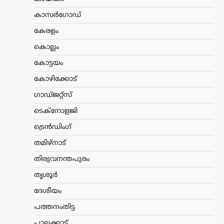
ഇന്ത്യയ്ക്ക് മികച്ച തുടക്കം. വനിതാ
ഹൈജമ്പിൽ ദേശീയ റെക്കോർഡ്
കാസർഗോഡ്
ഉടമയായ പൂജ ഫൈനലിലേക്ക് യോഗ്യത
നേടി. 1.79 മീറ്റർ…
കേരളം
കൊല്ലം
കേരളം
,
ട്രെൻഡിംഗ്
,
തിരുവനന്തപുരം
,
ലേറ്റസ്റ്റ് ന്യൂസ്
കോട്ടയം
കേരള-അമേരിക്ക
കോഴിക്കോട്
സഹകരണ
ഗാഡ്ജറ്റ്സ്
സാധ്യതകൾക്ക് പുതിയ
വഴികൾ; സെർജിയോ
ടെക്നോളജി
ഗോറുമായി
ട്രെൻഡിംഗ്
മുഖ്യമന്ത്രിയുടെ
കൂടിക്കാഴ്ച
തമിഴ്നാട്
തിരുവനന്തപുരം
ന്യൂസ് ഡെസ്ക്
ഓഗസ്റ്റ്‌ 8, 2026
ഇന്ത്യയിലെ അമേരിക്കൻ അംബാസിഡർ
തൃശൂർ
സെർജിയോ ഗോറുമായി മുഖ്യമന്ത്രി
ദേശീയം
വി.ഡി. സതീശൻ കൂടിക്കാഴ്ച നടത്തി.
കൊച്ചിയിലെ ഒരു സ്വകാര്യ ഹോട്ടലിൽ
പത്തനംതിട്ട
നടന്ന കൂടിക്കാഴ്ചയിൽ ചീഫ്
സെക്രട്ടറിയും വ്യവസായ വകുപ്പ്…
പാലക്കാട്