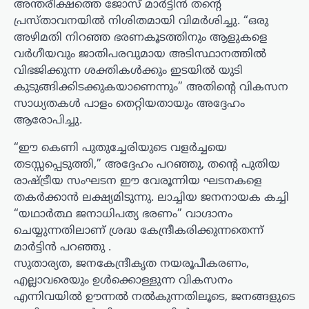
അന്തരീക്ഷത്തെ ജോസ് മാർട്ടിൻ തന്റെ
പ്രസ്താവനയിൽ നിശിതമായി വിമർശിച്ചു. “ഒരു
അഴിമതി നിറഞ്ഞ ഭരണകൂടത്തിനും ആളുകളെ
വർഗീയവും ജാതിപരവുമായ അടിസ്ഥാനത്തിൽ
വിഭജിക്കുന്ന ശക്തികൾക്കും ഇടയിൽ യുടി
കുടുങ്ങിക്കിടക്കുകയാണെന്നും” അതിന്റെ വികസന
സാധ്യതകൾ പാളം തെറ്റിയതായും അദ്ദേഹം
ആരോപിച്ചു.
“ഈ കെണി പുതുച്ചേരിയുടെ വളർച്ചയെ
തടസ്സപ്പെടുത്തി,” അദ്ദേഹം പറഞ്ഞു, തന്റെ പുതിയ
രാഷ്ട്രീയ സംഘടന ഈ വേരൂന്നിയ ഘടനകളെ
തകർക്കാൻ ലക്ഷ്യമിടുന്നു. ലാച്ചിയ ജനനായക കച്ചി
“യഥാർത്ഥ ജനാധിപത്യ ഭരണം” വാഗ്ദാനം
ചെയ്യുന്നതിലാണ് ശ്രദ്ധ കേന്ദ്രീകരിക്കുന്നതെന്ന്
മാർട്ടിൻ പറഞ്ഞു .
സുതാര്യത, ജനകേന്ദ്രീകൃത നയരൂപീകരണം,
എല്ലാവരെയും ഉൾക്കൊള്ളുന്ന വികസനം
എന്നിവയിൽ ഊന്നൽ നൽകുന്നതിലൂടെ, ജനങ്ങളുടെ