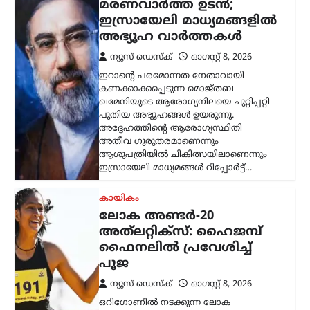
പൂജ
ന്യൂസ് ഡെസ്ക്
ഓഗസ്റ്റ്‌ 8, 2026
ഒറിഗോണിൽ നടക്കുന്ന ലോക
അത്‌ലറ്റിക്സ് അണ്ടർ-20 ചാമ്പ്യൻഷിപ്പിൽ
ഇന്ത്യയ്ക്ക് മികച്ച തുടക്കം. വനിതാ
ഹൈജമ്പിൽ ദേശീയ റെക്കോർഡ്
ഉടമയായ പൂജ ഫൈനലിലേക്ക് യോഗ്യത
നേടി. 1.79 മീറ്റർ…
കേരളം
,
ട്രെൻഡിംഗ്
,
തിരുവനന്തപുരം
,
ലേറ്റസ്റ്റ് ന്യൂസ്
കേരള-അമേരിക്ക
സഹകരണ
സാധ്യതകൾക്ക് പുതിയ
വഴികൾ; സെർജിയോ
ഗോറുമായി
മുഖ്യമന്ത്രിയുടെ
കൂടിക്കാഴ്ച
ന്യൂസ് ഡെസ്ക്
ഓഗസ്റ്റ്‌ 8, 2026
ഇന്ത്യയിലെ അമേരിക്കൻ അംബാസിഡർ