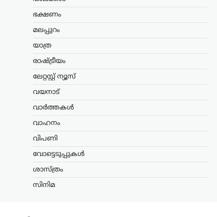
ഭക്ഷണം
ലേറ്റസ്റ്റ് ന്യൂസ്
വന്ദേമാതരം പൂർണമായി
മലപ്പുറം
ആലപിക്കേണ്ടതില്ല
യാത്ര
എന്നാണ് നിലപാട് ;
രാഷ്ട്രീയം
സർക്കാർ ഉത്തരവിൽ
പ്രതികരിച്ച് പി.കെ.
ലേറ്റസ്റ്റ് ന്യൂസ്
കുഞ്ഞാലിക്കുട്ടി
വയനാട്
ന്യൂസ് ഡെസ്ക്
ഓഗസ്റ്റ്‌ 8, 2026
വാർത്തകൾ
സംസ്ഥാനത്തെ
സ്വാതന്ത്ര്യദിനാഘോഷങ്ങളിൽ
വാഹനം
വന്ദേമാതരം പൂർണമായും
വിപണി
ആലപിക്കണമെന്ന സർക്കാർ
ഉത്തരവിൽ പ്രതികരണവുമായി മുസ്ലിം
വോട്ടെടുപ്പുകൾ
ലീഗ് നേതാവ് പി.കെ. കുഞ്ഞാലിക്കുട്ടി.
വന്ദേമാതരം പൂർണമായും
ശാസ്ത്രം
ചൊല്ലേണ്ടതില്ലെന്ന നിലപാടിൽ
സിനിമ
മാറ്റമില്ലെന്നും ഇന്ത്യ മുന്നണിയുടെ…
അന്താരാഷ്ട്രം
,
ട്രെൻഡിംഗ്
,