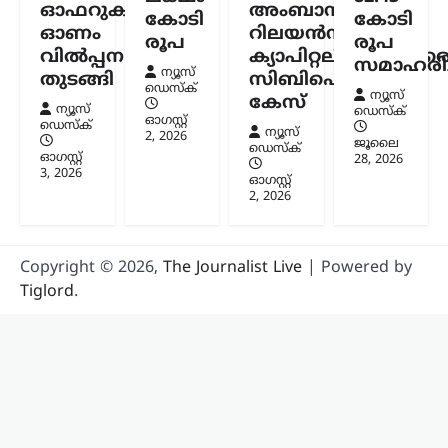
ഓഫറുകളുമായി
അംബാനിക്കും
കോടി
കോടി
ഓണം
റിലയൻസ്
രൂപ
രൂപ
വിൽപ്പന
ക്യാപിറ്റലിനുമെതിര
സമാഹരിച്
ന്യൂസ്
തുടങ്ങി
സിബിഐ
ഡെസ്ക്
ന്യൂസ്
കേസ്
ന്യൂസ്
ഡെസ്ക്
ഓഗസ്റ്റ്‌
ഡെസ്ക്
ന്യൂസ്
2, 2026
ജൂലൈ
ഡെസ്ക്
ഓഗസ്റ്റ്‌
28, 2026
3, 2026
ഓഗസ്റ്റ്‌
2, 2026
Copyright © 2026,
The Journalist Live
| Powered by
Tiglord
.