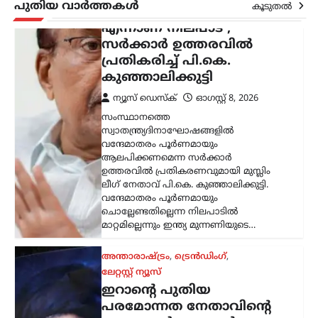
ലേറ്റസ്റ്റ് ന്യൂസ്
പുതിയ വാർത്തകൾ
കൂടുതൽ
ഇറാന്റെ പുതിയ
പരമോന്നത നേതാവിന്റെ
മരണവാർത്ത ഉടൻ;
ഇസ്രായേലി മാധ്യമങ്ങളിൽ
അഭ്യൂഹ വാർത്തകൾ
ന്യൂസ് ഡെസ്ക്
ഓഗസ്റ്റ്‌ 8, 2026
ഇറാന്റെ പരമോന്നത നേതാവായി
കണക്കാക്കപ്പെടുന്ന മൊജ്തബ
ഖമേനിയുടെ ആരോഗ്യനിലയെ ചുറ്റിപ്പറ്റി
പുതിയ അഭ്യൂഹങ്ങൾ ഉയരുന്നു.
അദ്ദേഹത്തിന്റെ ആരോഗ്യസ്ഥിതി
അതീവ ഗുരുതരമാണെന്നും
ആശുപത്രിയിൽ ചികിത്സയിലാണെന്നും
ഇസ്രായേലി മാധ്യമങ്ങൾ റിപ്പോർട്ട്…
കായികം
ലോക അണ്ടർ-20
അത്‌ലറ്റിക്സ്: ഹൈജമ്പ്
ഫൈനലിൽ പ്രവേശിച്ച്