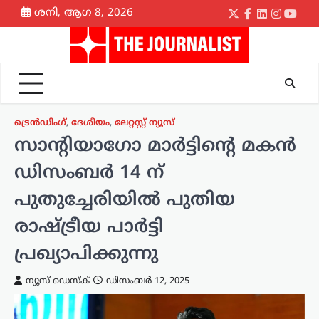
Skip
ശനി, ആഗ 8, 2026
Twitter
Facebook
LinkedIn
Instagr
yout
to
content
ട്രെൻഡിംഗ്
,
ദേശീയം
,
ലേറ്റസ്റ്റ് ന്യൂസ്
സാന്റിയാഗോ മാർട്ടിന്റെ മകൻ
ഡിസംബർ 14 ന്
പുതുച്ചേരിയിൽ പുതിയ
രാഷ്ട്രീയ പാർട്ടി
പ്രഖ്യാപിക്കുന്നു
ന്യൂസ് ഡെസ്ക്
ഡിസംബർ 12, 2025