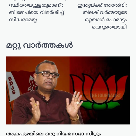
സ്ഥിരതയുള്ളതുമാണ്’:
ഇന്ത്യയ്ക്ക് തോൽവി;
ബിജെപിയെ വിമർശിച്ച്
തിലക് വർമ്മയുടെ
സിദ്ധരാമയ്യ
ഒറ്റയാൾ പോരാട്ടം
വെറുതെയായി
മറ്റു വാർത്തകൾ
ആലപ്പുഴയിലെ ഒരു നിയമസഭാ സീറ്റും