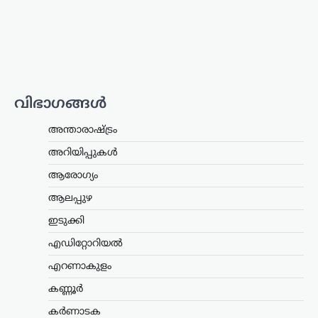
സ്ത്രീയും കുട്ടികളുമാണ്
പ്രതിഷേധവുമായി എത്തിയത്. ഹരിയാന
നിയമസഭാ തെരഞ്ഞെടുപ്പിൽ സീറ്റ്
നൽകാമെന്ന്…
കേരളം
,
ലേറ്റസ്റ്റ് ന്യൂസ്
വിഭാഗങ്ങൾ
അര്‍ജുന്‍ ആയങ്കിക്കായി
വ്യാപക തിരച്ചില്‍;
അന്താരാഷ്ട്രം
വേഗത്തില്‍ പിടികൂടാന്‍
നിര്‍ദേശം നല്‍കി രമേശ്
അറിയിപ്പുകൾ
ചെന്നിത്തല
ആരോഗ്യം
ന്യൂസ് ഡെസ്ക്
ഓഗസ്റ്റ്‌ 7, 2026
ആലപ്പുഴ
പൊലീസിനെ പരസ്യമായി വെല്ലുവിളിച്ച
ഇടുക്കി
അര്‍ജുന്‍ ആയങ്കിയെ എത്രയും വേഗം
പിടികൂടാന്‍ ആഭ്യന്തരമന്ത്രി രമേശ്
എഡിറ്റോറിയൽ
ചെന്നിത്തല നിര്‍ദേശം നല്‍കിയതിനെ
തുടര്‍ന്ന് സംസ്ഥാനത്ത് പൊലീസ്
എറണാകുളം
പരിശോധന ശക്തമാക്കി.
കണ്ണൂർ
കൊച്ചിയടക്കമുള്ള വിവിധ…
കർണാടക