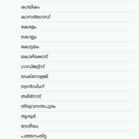
ട്രെൻഡിംഗ്
,
ദേശീയം
,
ലേറ്റസ്റ്റ് ന്യൂസ്
കായികം
അയോധ്യ രാമക്ഷേത്ര
ഫണ്ടിൽ ക്രമക്കേടില്ലെന്ന്
കാസർഗോഡ്
സർക്കാർ; 3,300 കോടി
കേരളം
രൂപയുടെ കണക്കുകൾ
ഓഡിറ്റ് ചെയ്തതായി
കൊല്ലം
വിശദീകരണം
കോട്ടയം
ന്യൂസ് ഡെസ്ക്
ഓഗസ്റ്റ്‌ 7, 2026
കോഴിക്കോട്
അയോധ്യ രാമക്ഷേത്രത്തിനായി ലഭിച്ച
ഗാഡ്ജറ്റ്സ്
3,300 കോടി രൂപയുടെ സംഭാവനകളുടെ
വിനിയോഗത്തിൽ യാതൊരു ക്രമക്കേടും
ടെക്നോളജി
നടന്നിട്ടില്ലെന്ന് സർക്കാർ വൃത്തങ്ങൾ
വ്യക്തമാക്കി. സംഭാവന തുകയുടെ
ട്രെൻഡിംഗ്
ഉപയോഗവുമായി ബന്ധപ്പെട്ട് ഉയർന്ന
തമിഴ്നാട്
ആരോപണങ്ങൾ…
തിരുവനന്തപുരം
കേരളം
,
തിരുവനന്തപുരം
,
വാർത്തകൾ
തൃശൂർ
വീട്ടുപടിക്കലെ പെൻഷൻ
വിതരണം നിർത്തുന്നത്
ദേശീയം
അനീതി; ഉത്തരവ്
പത്തനംതിട്ട