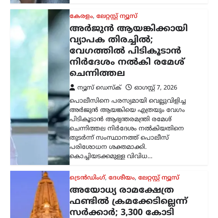
ട്രെൻഡിംഗ്
,
ദേശീയം
,
ലേറ്റസ്റ്റ് ന്യൂസ്
അയോധ്യ രാമക്ഷേത്ര
ഫണ്ടിൽ ക്രമക്കേടില്ലെന്ന്
സർക്കാർ; 3,300 കോടി
രൂപയുടെ കണക്കുകൾ
ഓഡിറ്റ് ചെയ്തതായി
വിശദീകരണം
ന്യൂസ് ഡെസ്ക്
ഓഗസ്റ്റ്‌ 7, 2026
അയോധ്യ രാമക്ഷേത്രത്തിനായി ലഭിച്ച
3,300 കോടി രൂപയുടെ സംഭാവനകളുടെ
വിനിയോഗത്തിൽ യാതൊരു ക്രമക്കേടും
നടന്നിട്ടില്ലെന്ന് സർക്കാർ വൃത്തങ്ങൾ
വ്യക്തമാക്കി. സംഭാവന തുകയുടെ
ഉപയോഗവുമായി ബന്ധപ്പെട്ട് ഉയർന്ന
ആരോപണങ്ങൾ…
കേരളം
,
തിരുവനന്തപുരം
,
വാർത്തകൾ
വീട്ടുപടിക്കലെ പെൻഷൻ
വിതരണം നിർത്തുന്നത്