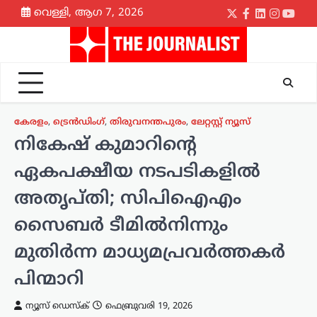
Skip
വെള്ളി, ആഗ 7, 2026
Twitter
Facebook
LinkedIn
Instagr
yout
to
content
കേരളം
,
ട്രെൻഡിംഗ്
,
തിരുവനന്തപുരം
,
ലേറ്റസ്റ്റ് ന്യൂസ്
നികേഷ് കുമാറിന്റെ
ഏകപക്ഷീയ നടപടികളിൽ
അതൃപ്തി; സിപിഐഎം
സൈബർ ടീമിൽനിന്നും
മുതിർന്ന മാധ്യമപ്രവർത്തകർ
പിന്മാറി
ന്യൂസ് ഡെസ്ക്
ഫെബ്രുവരി 19, 2026