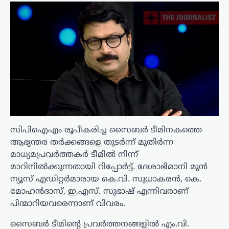
സിപിഐഎം രൂപീകരിച്ച സൈബർ ടീമിനകത്തെ
ആഭ്യന്തര തർക്കങ്ങളെ തുടർന്ന് മുതിർന്ന
മാധ്യമപ്രവർത്തകർ ടീമിൽ നിന്ന്
മാറിനിൽക്കുന്നതായി റിപ്പോർട്ട്. ദേശാഭിമാനി മുൻ
ന്യൂസ് എഡിറ്റർമാരായ കെ.വി. സുധാകരൻ, കെ.
മോഹൻദാസ്, ഇ.എസ്. സുഭാഷ് എന്നിവരാണ്
പിന്മാറിയവരെന്നാണ് വിവരം.
സൈബർ ടീമിന്റെ പ്രവർത്തനങ്ങളിൽ എം.വി.