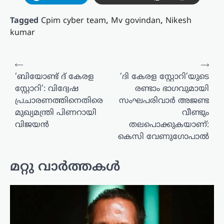
Tagged
Cpim cyber team
,
Mv govindan
,
Nikesh
kumar
പോസ്റ്റുകളിലൂടെ
⟵
⟶
‘ബിയോണ്ട് ദ് കേരള
‘ദി കേരള സ്റ്റോറി’യുടെ
സ്റ്റോറി’: വിദ്വേഷ
രണ്ടാം ഭാഗവുമായി
പ്രചാരണത്തിനെതിരെ
സംഘപരിവാർ അജണ്ട
മുഖ്യമന്ത്രി പിണറായി
വീണ്ടും
വിജയൻ
തലപൊക്കുകയാണ്:
കെസി വേണുഗോപാൽ
മറ്റു വാർത്തകൾ