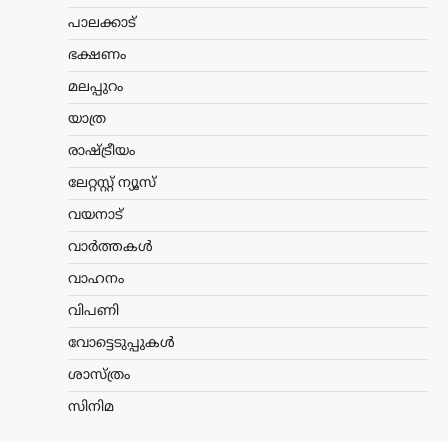
പിൻവലിക്കണമെന്ന്
പാലക്കാട്
പിണറായി വിജയൻ
ഭക്ഷണം
ന്യൂസ് ഡെസ്ക്
ഓഗസ്റ്റ്‌ 7, 2026
സഹകരണ ബാങ്കുകൾ മുഖേന
മലപ്പുറം
ഗുണഭോക്താക്കളുടെ വീടുകളിലെത്തി
യാത്ര
ക്ഷേമപെൻഷൻ വിതരണം ചെയ്യുന്ന
സംവിധാനം അവസാനിപ്പിക്കാനുള്ള
രാഷ്ട്രീയം
സർക്കാർ നടപടിയെ വിമർശിച്ച്
പ്രതിപക്ഷ നേതാവ് പിണറായി വിജയൻ.
ലേറ്റസ്റ്റ് ന്യൂസ്
കേരളം രാജ്യത്തിന് മാതൃകയായി…
വയനാട്
ട്രെൻഡിംഗ്
,
ലേറ്റസ്റ്റ് ന്യൂസ്
വാർത്തകൾ
രാഹുൽ ഗാന്ധിയുടെ
വാഹനം
വസതിക്ക് മുന്നിൽ
വിപണി
പ്രതിഷേധം; കോൺഗ്രസ്
സീറ്റ് വാഗ്ദാനം ചെയ്ത്
വോട്ടെടുപ്പുകൾ
പണം തട്ടിയെന്ന്
ശാസ്ത്രം
ആരോപണം
സിനിമ
ന്യൂസ് ഡെസ്ക്
ഓഗസ്റ്റ്‌ 7, 2026
ലോക്സഭാ പ്രതിപക്ഷ നേതാവ് രാഹുൽ