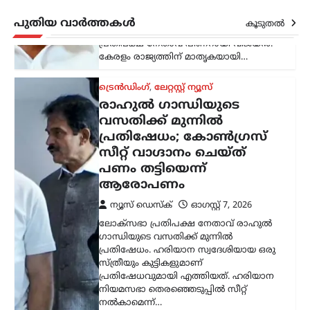
ഗാന്ധിയുടെ വസതിക്ക് മുന്നിൽ
പ്രതിഷേധം. ഹരിയാന സ്വദേശിയായ ഒരു
പുതിയ വാർത്തകൾ
കൂടുതൽ
സ്ത്രീയും കുട്ടികളുമാണ്
പ്രതിഷേധവുമായി എത്തിയത്. ഹരിയാന
നിയമസഭാ തെരഞ്ഞെടുപ്പിൽ സീറ്റ്
നൽകാമെന്ന്…
കേരളം
,
ലേറ്റസ്റ്റ് ന്യൂസ്
അര്‍ജുന്‍ ആയങ്കിക്കായി
വ്യാപക തിരച്ചില്‍;
വേഗത്തില്‍ പിടികൂടാന്‍
നിര്‍ദേശം നല്‍കി രമേശ്
ചെന്നിത്തല
ന്യൂസ് ഡെസ്ക്
ഓഗസ്റ്റ്‌ 7, 2026
പൊലീസിനെ പരസ്യമായി വെല്ലുവിളിച്ച
അര്‍ജുന്‍ ആയങ്കിയെ എത്രയും വേഗം
പിടികൂടാന്‍ ആഭ്യന്തരമന്ത്രി രമേശ്
ചെന്നിത്തല നിര്‍ദേശം നല്‍കിയതിനെ
തുടര്‍ന്ന് സംസ്ഥാനത്ത് പൊലീസ്
പരിശോധന ശക്തമാക്കി.
കൊച്ചിയടക്കമുള്ള വിവിധ…