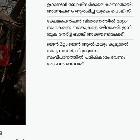
ഉഗാണ്ടൻ ബോക്സർമാരെ കാണാതായി;
അന്വേഷണം ആരംഭിച്ച് യുകെ പൊലീസ്
ക്ഷേമപെൻഷൻ വിതരണത്തിൽ മാറ്റം;
സഹകരണ ബാങ്കുകളെ ഒഴിവാക്കി; ഇനി
തുക നേരിട്ട് ബാങ്ക് അക്കൗണ്ടിലേക്ക്
ജെൻ Zഉം ജെൻ ആൽഫയും കൂടുതൽ
സത്യസന്ധർ; വിദ്യാഭ്യാസ
സംവിധാനത്തിൽ പരിഷ്കാരം വേണം:
മോഹൻ ഭാഗവത്
ി