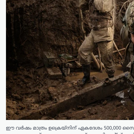
ട്രെൻഡിംഗ്
,
ദേശീയം
,
ലേറ്റസ്റ്റ് ന്യൂസ്
ജെൻ Zഉം ജെൻ
ആൽഫയും കൂടുതൽ
സത്യസന്ധർ; വിദ്യാഭ്യാസ
സംവിധാനത്തിൽ
പരിഷ്കാരം വേണം:
മോഹൻ ഭാഗവത്
ന്യൂസ് ഡെസ്ക്
ഓഗസ്റ്റ്‌ 6, 2026
രാജ്യത്തെ യുവതലമുറയെയും
വിദ്യാഭ്യാസ സമ്പ്രദായത്തെയും കുറിച്ച്
ശ്രദ്ധേയമായ പരാമർശങ്ങളുമായി
ആർ.എസ്.എസ് മേധാവി മോഹൻ
ഈ വർഷം മാത്രം ഉക്രെയ്‌നിന് ഏകദേശം 500,000 സൈനി
ഭാഗവത്. നിലവിലെ മുതിർന്ന