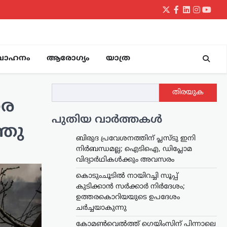
Twitter
Facebook
LinkedIn
Instagr
yout
വാഹനം
ആരോഗ്യം
യാത്ര
തിരയുക
രെ
പുതിയ വാർത്തകൾ
്ഞു
ബിരുദ പ്രവേശനത്തിന് പ്ലസ്ടു ഇനി
നിർബന്ധമല്ല; ഐടിഐ, ഡിപ്ലോമ
വിദ്യാർഥികൾക്കും അവസരം
കൊടുംചൂടിൽ നായിറച്ചി സൂപ്പ്
കുടിക്കാൻ സർക്കാർ നിർദേശം;
ഉത്തരകൊറിയയുടെ ഉപദേശം
ചർച്ചയാകുന്നു
കോമൺവെൽത്ത് ഗെയിംസിന് പിന്നാലെ