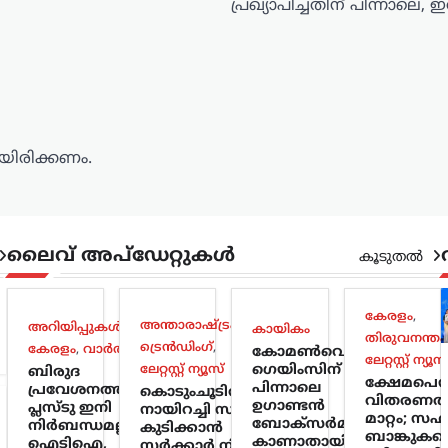
പ്രഖ്യാപിച്ചതിന് പിന്നാലെ, 
ിരിക്കണം.
ലൈവ് അപ്‌ഡേറ്റുകൾ
കൂടുതൽ
കേരളം
,
അന്താരാഷ്ട്രം
,
അറിയിപ്പുകൾ
,
കായികം
തിരുവനന്തപ
ട്രെൻഡിംഗ്
,
കേരളം
,
വാർത്തകൾ
കോമൺവെൽത്ത്
ലേറ്റസ്റ്റ് ന്യൂസ
ലേറ്റസ്റ്റ് ന്യൂസ്
ഗെയിംസിന്
ബിരുദ
ക്ഷേമപ
പിന്നാലെ
പ്രവേശനത്തിന്
കൊടുംചൂടിൽ
വിതരണത
ഉഗാണ്ടൻ
പ്ലസ്ടു ഇനി
നായിറച്ചി സൂപ്പ്
മാറ്റം; 
ബോക്സർമാരെ
നിർബന്ധമല്ല;
കുടിക്കാൻ
ബാങ്കുകള
കാണാതായി;
ഐടിഐ,
സർക്കാർ നിർദേശം;