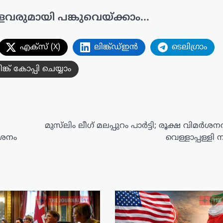
ളവരുമായി പങ്കുവെയ്ക്കാം...
എക്സ് (X)
ലിങ്ക്ഡ്ഇൻ
ടെലിഗ്രാം
ിങ്ക് കോപ്പി ചെയ്യാം
മുസ്‌ലിം ലീ​ഗ് മലപ്പുറം പാർട്ടി; രൂക്ഷ വിമർശ
ർശനം
വെള്ളാപ്പള്ള