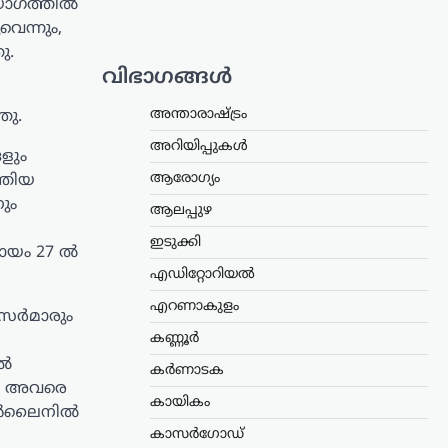
 യോഗത്തിൽ
െന്നും,
ു.
വിഭാഗങ്ങൾ
അന്താരാഷ്ട്രം
ഞു.
അറിയിപ്പുകൾ
ളും
ആരോഗ്യം
്തിയ
ും
ആലപ്പുഴ
ഇടുക്കി
രായം 27 ൽ
എഡിറ്റോറിയൽ
എറണാകുളം
ീസർമാരും
കണ്ണൂർ
തൽ
കർണാടക
ടെ അവരെ
കായികം
 ഓൺലൈനിൽ
കാസർഗോഡ്