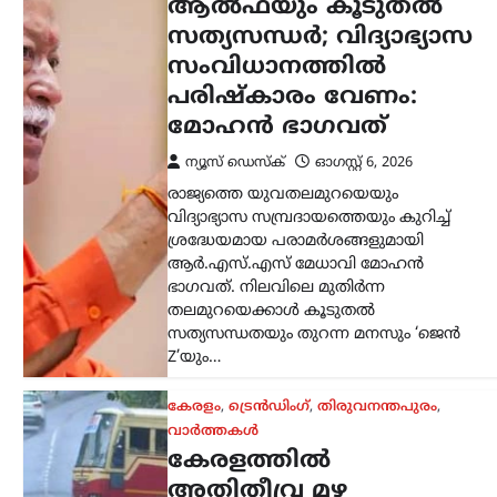
കേരളത്തിൽ
അതിതീവ്ര മഴ
മുന്നറിയിപ്പ്; മൂന്ന്
ജില്ലകളിൽ റെഡ്
അലർട്ട്, അഞ്ച്
ജില്ലകളിലെ വിദ്യാഭ്യാസ
സ്ഥാപനങ്ങൾക്ക് നാളെ
അവധി
ന്യൂസ് ഡെസ്ക്
ഓഗസ്റ്റ്‌ 6, 2026
സംസ്ഥാനത്ത് മഴ വീണ്ടും
ശക്തിപ്രാപിക്കുന്ന സാഹചര്യത്തിൽ
കേന്ദ്ര കാലാവസ്ഥ വകുപ്പ് വിവിധ
ജില്ലകളിൽ മുന്നറിയിപ്പുകൾ പുതുക്കി.
പത്തനംതിട്ട, കോട്ടയം, ഇടുക്കി
ജില്ലകളിൽ റെഡ് അലർട്ട്
പ്രഖ്യാപിച്ചപ്പോൾ കണ്ണൂർ,…
ട്രെൻഡിംഗ്
,
ദേശീയം
,
ലേറ്റസ്റ്റ് ന്യൂസ്