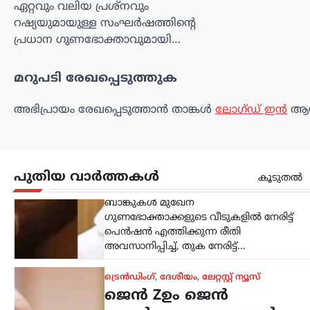
ഏറ്റവും വലിയ പ്രശ്‌നവും
ട്രെൻഡിംഗ്
,
ദേശീയം
,
ലേറ്റസ്റ്റ് ന്യൂസ്
ജെൻ Zഉം ജെൻ
റഷ്യയുമായുള്ള സംഘർഷത്തിന്റെ
പ്രധാന ഗുണഭോക്താവുമായി…
ആൽഫയും കൂടുതൽ
സത്യസന്ധർ; വിദ്യാഭ്യാസ
മറുപടി രേഖപ്പെടുത്തുക
സംവിധാനത്തിൽ
പരിഷ്കാരം വേണം:
അഭിപ്രായം രേഖപ്പെടുത്താ‍ൻ താങ്കൾ
ലോഗ്ഡ് ഇൻ
ആയ
മോഹൻ ഭാഗവത്
ന്യൂസ് ഡെസ്ക്
ഓഗസ്റ്റ്‌ 6, 2026
രാജ്യത്തെ യുവതലമുറയെയും
വിദ്യാഭ്യാസ സമ്പ്രദായത്തെയും കുറിച്ച്
പുതിയ വാർത്തകൾ
കൂടുതൽ
ശ്രദ്ധേയമായ പരാമർശങ്ങളുമായി
ആർ.എസ്.എസ് മേധാവി മോഹൻ
ഭാഗവത്. നിലവിലെ മുതിർന്ന
തലമുറയെക്കാൾ കൂടുതൽ
സത്യസന്ധതയും തുറന്ന മനസും ‘ജെൻ
Z’യും…
കേരളം
,
ട്രെൻഡിംഗ്
,
തിരുവനന്തപുരം
,
വാർത്തകൾ