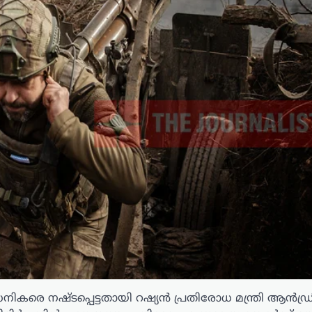
കരെ നഷ്ടപ്പെട്ടതായി റഷ്യൻ പ്രതിരോധ മന്ത്രി ആൻഡ്ര