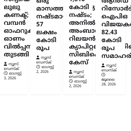
ഒരു
ആൻഡ്
; ഇനി
ലുലു
കോടി
്
മാസത്തിനുള്ളിൽ
റിസോർട്
കണക്ട്;
നഷ്ടം;
നഷ്ടമായത്
ഐപിഒ
ലേക്ക്
വമ്പൻ
അനിൽ
57
വിജയകര
സ്ക്
ഓഫറുകളുമായി
അംബാനിക്കും
6
ലക്ഷം
82.43
ഓണം
റിലയൻസ്
കോടി
കോടി
വിൽപ്പന
ക്യാപിറ്റലിനുമെതി
രൂപ
രൂപ
തുടങ്ങി
സിബിഐ
സമാഹരിച
ന്യൂസ്
കേസ്
ഡെസ്ക്
ന്യൂസ്
ന്യൂസ്
ഓഗസ്റ്റ്‌
ഡെസ്ക്
ഡെസ്ക്
2, 2026
ന്യൂസ്
ഓഗസ്റ്റ്‌
ഡെസ്ക്
3, 2026
ജൂലൈ
ഓഗസ്റ്റ്‌
28, 2026
2, 2026