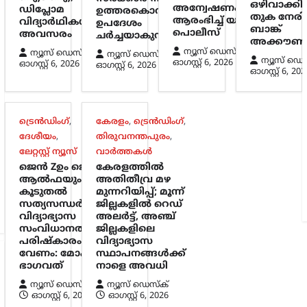
ഒഴിവാക്കി
അന്വേഷണം
ഡിപ്ലോമ
ഉത്തരകൊറിയയുടെ
തുക നേരിട്ട
ആരംഭിച്ച് യുകെ
വിദ്യാർഥികൾക്കും
ഉപദേശം
ബാങ്ക്
പൊലീസ്
അവസരം
ചർച്ചയാകുന്നു
അക്കൗണ്ടി
ന്യൂസ് ഡെസ്ക്
ന്യൂസ് ഡെസ്ക്
ന്യൂസ് ഡെസ്ക്
ന്യൂസ് ഡെ
ഓഗസ്റ്റ്‌ 6, 2026
ഓഗസ്റ്റ്‌ 6, 2026
ഓഗസ്റ്റ്‌ 6, 2026
ഓഗസ്റ്റ്‌ 6, 202
ട്രെൻഡിംഗ്
,
കേരളം
,
ട്രെൻഡിംഗ്
,
ദേശീയം
,
തിരുവനന്തപുരം
,
ലേറ്റസ്റ്റ് ന്യൂസ്
വാർത്തകൾ
ജെൻ Zഉം ജെൻ
കേരളത്തിൽ
ആൽഫയും
അതിതീവ്ര മഴ
കൂടുതൽ
മുന്നറിയിപ്പ്; മൂന്ന്
സത്യസന്ധർ;
ജില്ലകളിൽ റെഡ്
വിദ്യാഭ്യാസ
അലർട്ട്, അഞ്ച്
സംവിധാനത്തിൽ
ജില്ലകളിലെ
പരിഷ്കാരം
വിദ്യാഭ്യാസ
വേണം: മോഹൻ
സ്ഥാപനങ്ങൾക്ക്
ഭാഗവത്
നാളെ അവധി
ന്യൂസ് ഡെസ്ക്
ന്യൂസ് ഡെസ്ക്
ഓഗസ്റ്റ്‌ 6, 2026
ഓഗസ്റ്റ്‌ 6, 2026