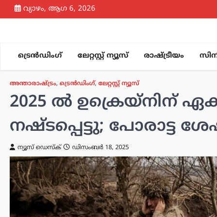
Skip
വ്യാഴം, ആഗ 6, 2026
to
content
ട്രെൻഡിംഗ്
ലേറ്റസ്റ്റ് ന്യൂസ്
രാഷ്ട്രീയം
സിന
അന്താരാഷ്ട്രം
,
ട്രെൻഡിംഗ്
,
ലേറ്റസ്റ്റ് ന്യൂസ്
2025 ൽ ഉക്രെയ്നിന് 
നഷ്ടപ്പെട്ടു; പോരാട്ട 
ന്യൂസ് ഡെസ്ക്
ഡിസംബർ 18, 2025