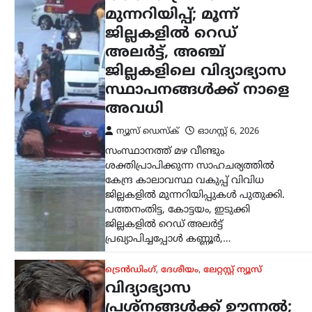
വിദ്യാഭ്യാസ
പ്രശ്നങ്ങൾക്ക് ഊന്നൽ;
ജനങ്ങളെ കേൾക്കാൻ
‘ക്യാ ബോൽതി’ പബ്ലിക്
ക്യാമ്പയിനുമായി
സിജെപി
ന്യൂസ് ഡെസ്ക്
ഓഗസ്റ്റ്‌ 6, 2026
കോക്രോച്ച് ജനതാ പാർട്ടി (സിജെപി)
സംഘടനാ സംവിധാനം
രാജ്യവ്യാപകമായി വിപുലീകരിക്കാൻ
ഒരുങ്ങുന്നു. ഇതിന്റെ ഭാഗമായി
പൊതുജനങ്ങളുടെ അഭിപ്രായങ്ങളും
പ്രശ്നങ്ങളും നേരിട്ട് കേൾക്കുന്നതിനായി
സെപ്റ്റംബർ മുതൽ ‘ക്യാ ബോൽതി’…
കേരളം
,
തിരുവനന്തപുരം
,
ലേറ്റസ്റ്റ് ന്യൂസ്
ക്ഷേമപെൻഷൻ
വിതരണത്തിൽ മാറ്റം;