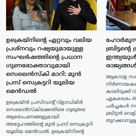
സെപ്റ്റംബർ മുതൽ ‘ക്യാ ബോൽതി’…
കേരളം
,
തിരുവനന്തപുരം
,
ലേറ്റസ്റ്റ് ന്യൂസ്
ക്ഷേമപെൻഷൻ
വിതരണത്തിൽ മാറ്റം;
ഉക്രെയ്‌നിന്റെ ഏറ്റവും വലിയ
ഹോർമുസ്
സഹകരണ ബാങ്കുകളെ
പ്രശ്‌നവും റഷ്യയുമായുള്ള
ബ്രിട്ടന്റെ 
ഒഴിവാക്കി; ഇനി തുക
സംഘർഷത്തിന്റെ പ്രധാന
ഇന്ത്യയുൾ
നേരിട്ട് ബാങ്ക്
ഗുണഭോക്താവുമായി
രാജ്യങ്ങ
അക്കൗണ്ടിലേക്ക്
സെലെൻസ്‌കി മാറി: മുൻ
ആഗോള സമ്പ
ന്യൂസ് ഡെസ്ക്
ഓഗസ്റ്റ്‌ 6, 2026
പ്രസ് സെക്രട്ടറി യൂലിയ
നിർണായകമ
സംസ്ഥാനത്തെ ക്ഷേമപെൻഷൻ
മെൻഡൽ
കടലിടുക്ക് 
വിതരണ സംവിധാനത്തിൽ സുപ്രധാന
ഏകദേശം 40 
മാറ്റം വരുത്തി സർക്കാർ. സഹകരണ
ഉക്രെയ്ൻ പ്രസിഡന്റ് വ്‌ളാഡിമിർ
ചർച്ചകൾ ന
ബാങ്കുകൾ മുഖേന
സെലെൻസ്‌കിക്കെതിരെ ഗുരുതര
ഗുണഭോക്താക്കളുടെ വീടുകളിൽ നേരിട്ട്
ബ്രിട്ടൻ വെള
ആരോപണങ്ങളുമായി
പെൻഷൻ എത്തിക്കുന്ന രീതി
തുറക്കാനുള്ള
അദ്ദേഹത്തിന്റെ മുൻ പ്രസ് സെക്രട്ടറി
അവസാനിപ്പിച്ച്, തുക നേരിട്ട്…
യൂലിയ മെൻഡൽ. ഉക്രെയ്‌നിന്റെ