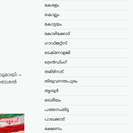
കേരളം
കൊല്ലം
കോട്ടയം
കോഴിക്കോട്
ഗാഡ്ജറ്റ്സ്
ടെക്നോളജി
ട്രെൻഡിംഗ്
തമിഴ്നാട്
നവുമായി
⟶
തിരുവനന്തപുരം
ി നടേശൻ
തൃശൂർ
ദേശീയം
പത്തനംതിട്ട
പാലക്കാട്
ഭക്ഷണം