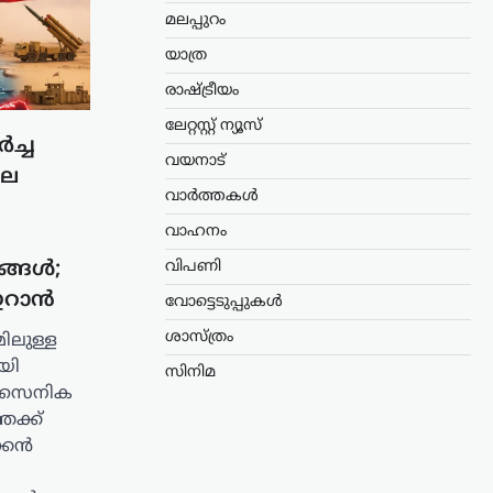
മലപ്പുറം
യാത്ര
രാഷ്ട്രീയം
ലേറ്റസ്റ്റ് ന്യൂസ്
ച്ച
വയനാട്
ില
വാർത്തകൾ
വാഹനം
ങ്ങൾ;
വിപണി
ഇറാൻ
വോട്ടെടുപ്പുകൾ
ശാസ്ത്രം
ിലുള്ള
യി
സിനിമ
യ സൈനിക
േക്ക്
കന്‍