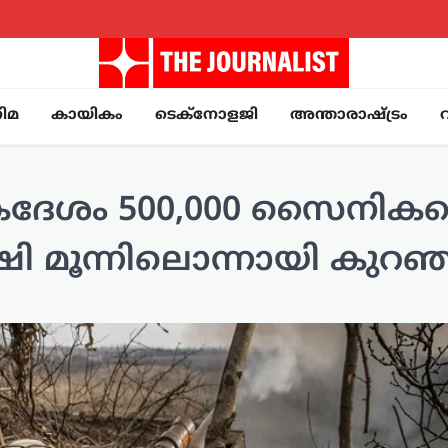
ിമ
കായികം
ടെക്നോളജി
അന്താരാഷ്ട്രം
ഏകദേശം 500,000 സൈനിക
ശേഷി മൂന്നിലൊന്നായി കുറഞ