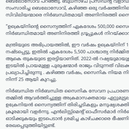
ബെലോസോവ് പറഞ്ഞു. ബുധനാഴ്ച പ്രസിഡന്റ് വ്‌ളാഡ
തലമുറയെക്കാൾ കൂടുതൽ
സംസാരിച്ച ബെലോസോവ്, കഴിഞ്ഞ ഒരു വർഷത്തിനിടെ ഉക്
സത്യസന്ധതയും തുറന്ന മനസും ‘ജെൻ
സിവിലിയന്മാരെ നിർബന്ധിതമായി അണിനിരത്തി സൈന്യത്
Z’യും…
“ഉക്രെയ്‌നിന്റെ സൈന്യത്തിന് ഏകദേശം 500,000 സൈന
കേരളം
,
ട്രെൻഡിംഗ്
,
തിരുവനന്തപുരം
,
നിർബന്ധിതമായി അണിനിരത്തി ഗ്രൂപ്പുകൾ നിറയ്ക്കാന
വാർത്തകൾ
കേരളത്തിൽ
മന്ത്രിയുടെ അഭിപ്രായത്തിൽ, ഈ വർഷം ഉക്രെയ്‌നി
അതിതീവ്ര മഴ
നഷ്ടപ്പെട്ടു, ഇതിൽ ഏകദേശം 5,500 പാശ്ചാത്യ നിർമ്മ
മുന്നറിയിപ്പ്; മൂന്ന്
ആകെ തുകയുടെ ഇരട്ടിയാണിത്. 2022-ൽ റഷ്യയുമായുള്
ജില്ലകളിൽ റെഡ്
ഇടയിൽ പ്രായമുള്ള പുരുഷന്മാർ രാജ്യം വിടുന്നത് 
അലർട്ട്, അഞ്ച്
പ്രഖ്യാപിച്ചിരുന്നു . കഴിഞ്ഞ വർഷം, സൈനിക നിയ
നിന്ന് 25 ആയി കുറച്ചു.
ജില്ലകളിലെ വിദ്യാഭ്യാസ
സ്ഥാപനങ്ങൾക്ക് നാളെ
നിർബന്ധിത നിർബന്ധിത സൈനിക സേവന പ്രചാരണം, വിമുഖ
അവധി
തമ്മിൽ ആവർത്തിച്ചുള്ള അക്രമാസക്തമായ ഏറ്റുമുട്
ഉക്രേനിയൻ സൈന്യത്തിന് തിരിച്ചടികളും മനുഷ്യശക്തി ക
ന്യൂസ് ഡെസ്ക്
ഓഗസ്റ്റ്‌ 6, 2026
ക്രൂരമായി വളർന്നു. എൻലിസ്റ്റ്‌മെന്റ് ഓഫീസർമാ
സംസ്ഥാനത്ത് മഴ വീണ്ടും
ഓടിക്കുകയും ഇടപെടാൻ ശ്രമിച്ച കാഴ്ചക്കാരെ ഭീ
ശക്തിപ്രാപിക്കുന്ന സാഹചര്യത്തിൽ
രേഖപ്പെടുത്തിയിട്ടുണ്ട്.
കേന്ദ്ര കാലാവസ്ഥ വകുപ്പ് വിവിധ