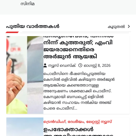
കേസുമായി ബന്ധപ്പെട്ട് ഒളിവിൽ
സിനിമ
കഴിയാൻ സഹായം നൽകിയ അഞ്ച്
പേരെ പൊലീസ്…
പുതിയ വാർത്തകൾ
കൂടുതൽ
ട്രെൻഡിംഗ്
,
ദേശീയം
,
ലേറ്റസ്റ്റ് ന്യൂസ്
ഉപഭോക്താക്കൾ
ആത്മവിശ്വാസത്തോടെ
E20 പെട്രോൾ
ഉപയോഗിക്കുന്നത്
തുടരണം: കേന്ദ്ര
സർക്കാർ
ന്യൂസ് ഡെസ്ക്
ഓഗസ്റ്റ്‌ 8, 2026
ഇ20 പെട്രോളിന്റെ
ഗുണനിലവാരത്തെക്കുറിച്ചുള്ള
ആശങ്കകൾക്കിടെ ഉപഭോക്താക്കൾ
ആത്മവിശ്വാസത്തോടെ ഇന്ധനം
ഉപയോഗിക്കാമെന്ന് കേന്ദ്ര പെട്രോളിയം,
പ്രകൃതി വാതക മന്ത്രാലയം വ്യക്തമാക്കി.
പൊതുമേഖല ഓയിൽ മാർക്കറ്റിങ്
കമ്പനികൾ (ഒഎംസികൾ) വിതരണം…