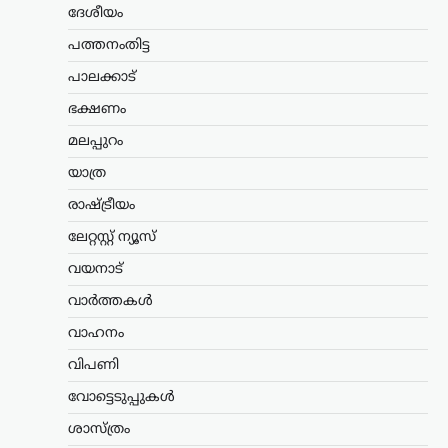
ദേശീയം
താക്കറെ
പത്തനംതിട്ട
ന്യൂസ് ഡെസ്ക്
ഓഗസ്റ്റ്‌ 8, 2026
പ്രധാനമന്ത്രി നരേന്ദ്ര മോദിക്കെതിരെ
പാലക്കാട്
രൂക്ഷ വിമർശനവുമായി ശിവസേന
ഭക്ഷണം
(യുബിടി) അധ്യക്ഷൻ ഉദ്ധവ് താക്കറെ.
രാജ്യത്ത് പ്രതിഷേധിക്കുന്ന യുവാക്കളുടെ
മലപ്പുറം
പ്രശ്നങ്ങൾ പരിഗണിക്കാൻ സമയം
കണ്ടെത്താത്ത പ്രധാനമന്ത്രി, പാർട്ടി
യാത്ര
വിട്ട്…
രാഷ്ട്രീയം
കേരളം
,
വാർത്തകൾ
ലേറ്റസ്റ്റ് ന്യൂസ്
പിന്തുണവേണ്ട, പിന്നില്‍
വയനാട്
നിന്ന് കുത്തരുത്; എംവി
ജയരാജനെതിരെ
വാർത്തകൾ
അര്‍ജുന്‍ ആയങ്കി
വാഹനം
ന്യൂസ് ഡെസ്ക്
ഓഗസ്റ്റ്‌ 8, 2026
വിപണി
പൊലീസിനെ ഭീഷണിപ്പെടുത്തിയ
വോട്ടെടുപ്പുകൾ
കേസിൽ ഒളിവിൽ കഴിയുന്ന അർജുൻ
ആയങ്കിയെ കണ്ടെത്താനുള്ള
ശാസ്ത്രം
അന്വേഷണം ശക്തമാക്കി പൊലീസ്.