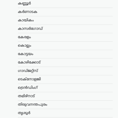
കണ്ണൂർ
ഗോവിന്ദൻ
കർണാടക
ന്യൂസ് ഡെസ്ക്
ഓഗസ്റ്റ്‌ 8, 2026
കായികം
കേരളത്തിൽ ബിജെപി
അധികാരത്തിലില്ലെങ്കിലും വി.ഡി.
കാസർഗോഡ്
സതീശന്റെ നേതൃത്വത്തിലുള്ള യുഡിഎഫ്
സർക്കാർ ബിജെപിയുടെ രാഷ്ട്രീയ
കേരളം
അജണ്ടകൾ നടപ്പാക്കുകയാണെന്ന്
കൊല്ലം
സിപിഐഎം സംസ്ഥാന സെക്രട്ടറി
എം.വി. ഗോവിന്ദൻ മാസ്റ്റർ ആരോപിച്ചു.
കോട്ടയം
നരേന്ദ്ര…
കോഴിക്കോട്
ട്രെൻഡിംഗ്
,
ദേശീയം
,
രാഷ്ട്രീയം
ഗാഡ്ജറ്റ്സ്
പ്രധാനമന്ത്രിക്ക്
ടെക്നോളജി
യുവാക്കളെ കാണാൻ
സമയമില്ല;
ട്രെൻഡിംഗ്
കൂറുമാറിയവരെ
തമിഴ്നാട്
കാണാനും അവർക്കൊപ്പം
നിൽക്കുമെന്ന് ഉറപ്പ്
തിരുവനന്തപുരം
നൽകാനും സമയം
തൃശൂർ
കണ്ടെത്തുന്നു: ഉദ്ധവ്