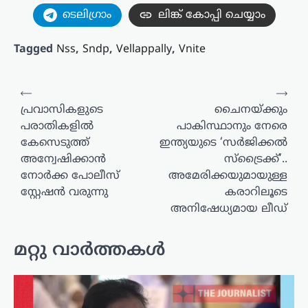
ടെലിഗ്രാം
ലിങ്ക് കോപ്പി ചെയ്യാം
Tagged
Nss
,
Sndp
,
Vellappally
,
Vnite
പോസ്റ്റുകളിലൂടെ
⟵
⟶
പ്രവാസികളുടെ
ചൈനയ്ക്കും
പരാതികളിൽ
പാകിസ്ഥാനും നേരെ
കേസെടുത്ത്
ഇന്ത്യയുടെ ‘സർജിക്കൽ
അന്വേഷിക്കാൻ
സ്ട്രൈക്ക്’..
നോർക്ക പോലീസ്
അമേരിക്കയുമായുള്ള
സ്റ്റേഷൻ വരുന്നു
കരാറിലൂടെ
അനിഷേധ്യമായ ലീഡ്
മറ്റു വാർത്തകൾ