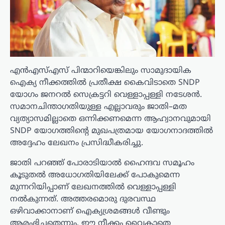
എൻഎസ്എസ് പിന്മാറിയെങ്കിലും സാമുദായിക
ഐക്യ നീക്കത്തിൽ പ്രതീക്ഷ കൈവിടാതെ SNDP
യോഗം ജനറൽ സെക്രട്ടറി വെള്ളാപ്പള്ളി നടേശൻ.
സമാനചിന്താഗതിയുള്ള എല്ലാവരും ജാതി–മത
വ്യത്യാസമില്ലാതെ ഒന്നിക്കണമെന്ന ആഹ്വാനവുമായി
SNDP യോഗത്തിന്റെ മുഖപത്രമായ യോഗനാദത്തിൽ
അദ്ദേഹം ലേഖനം പ്രസിദ്ധീകരിച്ചു.
ജാതി പറഞ്ഞ് പോരാടിയാൽ ഹൈന്ദവ സമൂഹം
കൂടുതൽ അധോഗതിയിലേക്ക് പോകുമെന്ന
മുന്നറിയിപ്പാണ് ലേഖനത്തിൽ വെള്ളാപ്പള്ളി
നൽകുന്നത്. അത്തരമൊരു ദുരവസ്ഥ
ഒഴിവാക്കാനാണ് ഐക്യശ്രമങ്ങൾ വീണ്ടും
ആരംഭിച്ചതെന്നും, ഈ നീക്കം വൈകാതെ