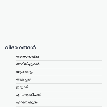
E20 പെട്രോൾ
ഉപയോഗിക്കുന്നത്
തുടരണം: കേന്ദ്ര
സർക്കാർ
ന്യൂസ് ഡെസ്ക്
ഓഗസ്റ്റ്‌ 8, 2026
ഇ20 പെട്രോളിന്റെ
ഗുണനിലവാരത്തെക്കുറിച്ചുള്ള
ആശങ്കകൾക്കിടെ ഉപഭോക്താക്കൾ
ആത്മവിശ്വാസത്തോടെ ഇന്ധനം
വിഭാഗങ്ങൾ
ഉപയോഗിക്കാമെന്ന് കേന്ദ്ര പെട്രോളിയം,
പ്രകൃതി വാതക മന്ത്രാലയം വ്യക്തമാക്കി.
അന്താരാഷ്ട്രം
പൊതുമേഖല ഓയിൽ മാർക്കറ്റിങ്
കമ്പനികൾ (ഒഎംസികൾ) വിതരണം…
അറിയിപ്പുകൾ
ആരോഗ്യം
കേരളം
,
ട്രെൻഡിംഗ്
,
തിരുവനന്തപുരം
,
ലേറ്റസ്റ്റ് ന്യൂസ്
ആലപ്പുഴ
‘കേരളത്തിൽ ബിജെപി
ഇടുക്കി
അല്ല, പക്ഷേ
എഡിറ്റോറിയൽ
ബിജെപിക്കായി
ഭരിക്കുന്നത് യുഡിഎഫ്’;
എറണാകുളം
സതീശനെതിരെ എം.വി.