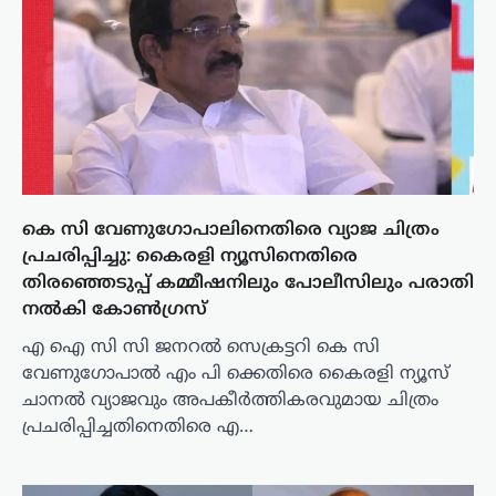
കെ സി വേണുഗോപാലിനെതിരെ വ്യാജ ചിത്രം
പ്രചരിപ്പിച്ചു: കൈരളി ന്യൂസിനെതിരെ
തിരഞ്ഞെടുപ്പ് കമ്മീഷനിലും പോലീസിലും പരാതി
നൽകി കോൺഗ്രസ്
എ ഐ സി സി ജനറൽ സെക്രട്ടറി കെ സി
വേണുഗോപാൽ എം പി ക്കെതിരെ കൈരളി ന്യൂസ്
ചാനൽ വ്യാജവും അപകീർത്തികരവുമായ ചിത്രം
പ്രചരിപ്പിച്ചതിനെതിരെ എ…