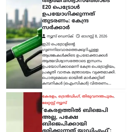
കേരളം
,
ട്രെൻഡിംഗ്
,
തിരുവനന്തപുരം
,
ലേറ്റസ്റ്റ് ന്യൂസ്
‘കേരളത്തിൽ ബിജെപി
അല്ല, പക്ഷേ
ബിജെപിക്കായി
ഭരിക്കുന്നത് യുഡിഎഫ്’;
സതീശനെതിരെ എം.വി.
ഗോവിന്ദൻ
ന്യൂസ് ഡെസ്ക്
ഓഗസ്റ്റ്‌ 8, 2026
കേരളത്തിൽ ബിജെപി
അധികാരത്തിലില്ലെങ്കിലും വി.ഡി.
സതീശന്റെ നേതൃത്വത്തിലുള്ള യുഡിഎഫ്
സർക്കാർ ബിജെപിയുടെ രാഷ്ട്രീയ
അജണ്ടകൾ നടപ്പാക്കുകയാണെന്ന്
സിപിഐഎം സംസ്ഥാന സെക്രട്ടറി
എം.വി. ഗോവിന്ദൻ മാസ്റ്റർ ആരോപിച്ചു.
നരേന്ദ്ര…
ട്രെൻഡിംഗ്
,
ദേശീയം
,
രാഷ്ട്രീയം
പ്രധാനമന്ത്രിക്ക്