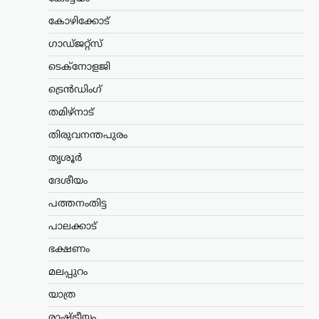
വിഷയത്തിൽ…
കോഴിക്കോട്
ട്രെൻഡിംഗ്
,
ദേശീയം
,
ലേറ്റസ്റ്റ് ന്യൂസ്
ഗാഡ്ജറ്റ്സ്
സി.ജെ.പി വിദ്യാർഥി സമര
ടെക്നോളജി
റീലുകൾ
അപ്രത്യക്ഷമാകുന്നു;
ട്രെൻഡിംഗ്
രാഷ്ട്രീയ പ്രേരിത
തമിഴ്നാട്
നടപടിയെന്ന് ആരോപണം
തിരുവനന്തപുരം
ന്യൂസ് ഡെസ്ക്
ഓഗസ്റ്റ്‌ 9, 2026
തൃശൂർ
മുൻ വിദ്യാഭ്യാസ മന്ത്രി ധർമേന്ദ്ര പ്രധന്റെ
രാജി ആവശ്യപ്പെട്ട് സിജെപി സംഘടിപ്പിച്ച
ദേശീയം
സമരത്തിന്റെ ദൃശ്യങ്ങൾ ഇൻസ്റ്റഗ്രാം
പത്തനംതിട്ട
ഉൾപ്പെടെയുള്ള സമൂഹമാധ്യമ
പ്ലാറ്റ്ഫോമുകളിൽ നിന്ന് നീക്കം
പാലക്കാട്
ചെയ്തതിനെതിരെ പ്രതിഷേധം
ശക്തമാകുന്നു.…
ഭക്ഷണം
മലപ്പുറം
കേരളം
,
വാർത്തകൾ
അർജുൻ ആയങ്കിക്കായി
യാത്ര
ക്രൗഡ് ഫണ്ടിങ്; 16,000
രാഷ്ട്രീയം