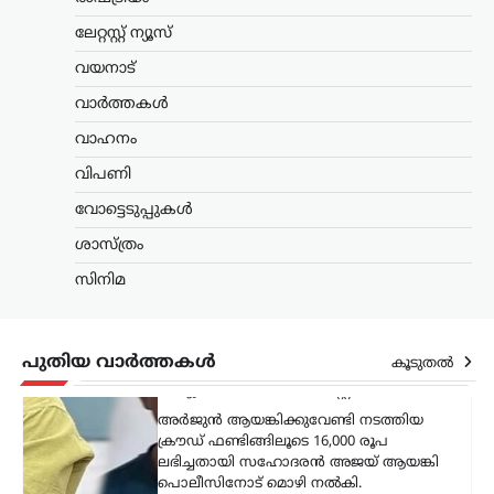
രൂപ ലഭിച്ചതായി
ലേറ്റസ്റ്റ് ന്യൂസ്
സഹോദരൻ അജയ്
വയനാട്
ന്യൂസ് ഡെസ്ക്
ഓഗസ്റ്റ്‌ 9, 2026
അർജുൻ ആയങ്കിക്കുവേണ്ടി നടത്തിയ
വാർത്തകൾ
ക്രൗഡ് ഫണ്ടിങ്ങിലൂടെ 16,000 രൂപ
വാഹനം
ലഭിച്ചതായി സഹോദരൻ അജയ് ആയങ്കി
പൊലീസിനോട് മൊഴി നൽകി.
വിപണി
നിയമനടപടികൾക്കായാണ് ഈ തുക
ഉപയോഗിച്ചതെന്നും പണം ഒരു…
വോട്ടെടുപ്പുകൾ
ശാസ്ത്രം
ട്രെൻഡിംഗ്
,
ദേശീയം
,
ലേറ്റസ്റ്റ് ന്യൂസ്
‘ക്വിറ്റ് ഇന്ത്യ’ ആഹ്വാനം
സിനിമ
സ്വാതന്ത്ര്യസമരത്തിന്
പുതിയ ഊർജ്ജം
പകർന്നു: പ്രധാനമന്ത്രി
പുതിയ വാർത്തകൾ
കൂടുതൽ
മോദി
ന്യൂസ് ഡെസ്ക്
ഓഗസ്റ്റ്‌ 9, 2026
ചരിത്രപ്രസിദ്ധമായ ക്വിറ്റ് ഇന്ത്യാ
പ്രസ്ഥാനത്തിന്റെ വാർഷിക ദിനത്തിൽ
സ്വാതന്ത്ര്യസമര സേനാനികൾക്ക്