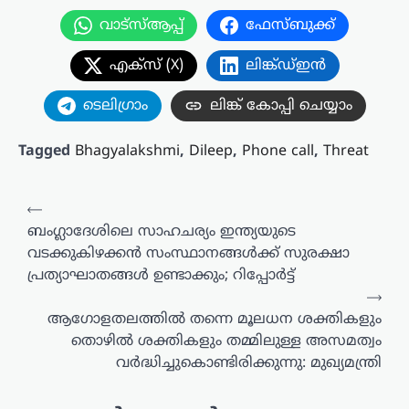
വാട്സ്ആപ്പ്
ഫേസ്ബുക്ക്
എക്സ് (X)
ലിങ്ക്ഡ്ഇൻ
ടെലിഗ്രാം
ലിങ്ക് കോപ്പി ചെയ്യാം
Tagged
Bhagyalakshmi
,
Dileep
,
Phone call
,
Threat
പോസ്റ്റുകളിലൂടെ
⟵
ബംഗ്ലാദേശിലെ സാഹചര്യം ഇന്ത്യയുടെ
വടക്കുകിഴക്കൻ സംസ്ഥാനങ്ങൾക്ക് സുരക്ഷാ
പ്രത്യാഘാതങ്ങൾ ഉണ്ടാക്കും; റിപ്പോർട്ട്
⟶
ആഗോളതലത്തിൽ തന്നെ മൂലധന ശക്തികളും
തൊഴിൽ ശക്തികളും തമ്മിലുള്ള അസമത്വം
വർദ്ധിച്ചുകൊണ്ടിരിക്കുന്നു: മുഖ്യമന്ത്രി