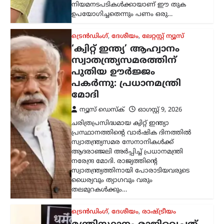
ആദരാഞ്ജലി അർപ്പിച്ച് പ്രധാനമന്ത്രി
നരേന്ദ്ര മോദി. രാജ്യത്തിന്റെ
സ്വാതന്ത്ര്യത്തിനായി പോരാടിയവരുടെ
ധൈര്യവും ത്യാഗവും വരും
തലമുറകൾക്കും…
ട്രെൻഡിംഗ്
,
ദേശീയം
,
രാഷ്ട്രീയം
മന്ത്രിസ്ഥാനം രാജിവെച്ചത്
സ്വന്തം തീരുമാനപ്രകാരം;
പദവികൾ എനിക്ക്
നിർബന്ധമല്ല: ധർമേന്ദ്ര
പ്രധാൻ
ന്യൂസ് ഡെസ്ക്
ഓഗസ്റ്റ്‌ 9, 2026
ഡൽഹിയിലെ വിദ്യാർത്ഥി സമരത്തെ
തുടർന്ന് കേന്ദ്ര വിദ്യാഭ്യാസമന്ത്രി സ്ഥാനം
രാജിവെച്ചതിനെക്കുറിച്ച്
വിശദീകരണവുമായി മുൻ കേന്ദ്രമന്ത്രി
ധർമ്മേന്ദ്ര പ്രധാൻ. രാജി പ്രഖ്യാപിച്ച് രണ്ട്
ആഴ്ചകൾക്ക് ശേഷമാണ് അദ്ദേഹം
വിഷയത്തിൽ…