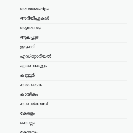
പ്രസ്ഥാനത്തിന്റെ വാർഷിക ദിനത്തിൽ
അന്താരാഷ്ട്രം
സ്വാതന്ത്ര്യസമര സേനാനികൾക്ക്
ആദരാഞ്ജലി അർപ്പിച്ച് പ്രധാനമന്ത്രി
അറിയിപ്പുകൾ
നരേന്ദ്ര മോദി. രാജ്യത്തിന്റെ
സ്വാതന്ത്ര്യത്തിനായി പോരാടിയവരുടെ
ആരോഗ്യം
ധൈര്യവും ത്യാഗവും വരും
ആലപ്പുഴ
തലമുറകൾക്കും…
ഇടുക്കി
ട്രെൻഡിംഗ്
,
ദേശീയം
,
രാഷ്ട്രീയം
എഡിറ്റോറിയൽ
മന്ത്രിസ്ഥാനം രാജിവെച്ചത്
സ്വന്തം തീരുമാനപ്രകാരം;
എറണാകുളം
പദവികൾ എനിക്ക്
കണ്ണൂർ
നിർബന്ധമല്ല: ധർമേന്ദ്ര
കർണാടക
പ്രധാൻ
കായികം
ന്യൂസ് ഡെസ്ക്
ഓഗസ്റ്റ്‌ 9, 2026
ഡൽഹിയിലെ വിദ്യാർത്ഥി സമരത്തെ
കാസർഗോഡ്
തുടർന്ന് കേന്ദ്ര വിദ്യാഭ്യാസമന്ത്രി സ്ഥാനം
കേരളം
രാജിവെച്ചതിനെക്കുറിച്ച്
വിശദീകരണവുമായി മുൻ കേന്ദ്രമന്ത്രി
കൊല്ലം
ധർമ്മേന്ദ്ര പ്രധാൻ. രാജി പ്രഖ്യാപിച്ച് രണ്ട്
ആഴ്ചകൾക്ക് ശേഷമാണ് അദ്ദേഹം
കോട്ടയം