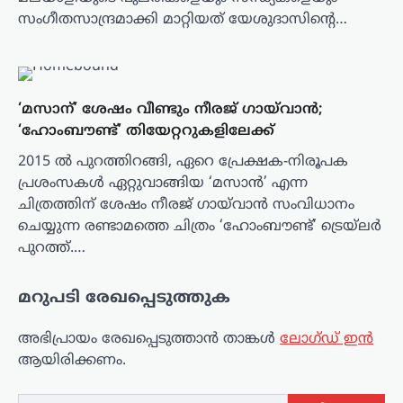
സംഗീതസാന്ദ്രമാക്കി മാറ്റിയത് യേശുദാസിന്റെ…
‘മസാന്’ ശേഷം വീണ്ടും നീരജ് ഗായ്‌വാൻ;
‘ഹോംബൗണ്ട്’ തിയേറ്ററുകളിലേക്ക്
2015 ൽ പുറത്തിറങ്ങി, ഏറെ പ്രേക്ഷക-നിരൂപക
പ്രശംസകൾ ഏറ്റുവാങ്ങിയ ‘മസാൻ’ എന്ന
ചിത്രത്തിന് ശേഷം നീരജ് ഗായ്‌വാൻ സംവിധാനം
ചെയ്യുന്ന രണ്ടാമത്തെ ചിത്രം ‘ഹോംബൗണ്ട്’ ട്രെയ്‌ലർ
പുറത്ത്.…
മറുപടി രേഖപ്പെടുത്തുക
അഭിപ്രായം രേഖപ്പെടുത്താ‍ൻ താങ്കൾ
ലോഗ്ഡ് ഇൻ
ആയിരിക്കണം.