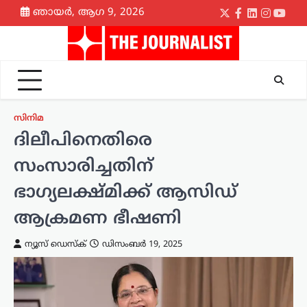
Skip
ഞായർ, ആഗ 9, 2026
Twitter
Facebook
LinkedIn
Instagr
yout
to
content
സിനിമ
ദിലീപിനെതിരെ
സംസാരിച്ചതിന്
ഭാഗ്യലക്ഷ്മിക്ക് ആസിഡ്
ആക്രമണ ഭീഷണി
ന്യൂസ് ഡെസ്ക്
ഡിസംബർ 19, 2025