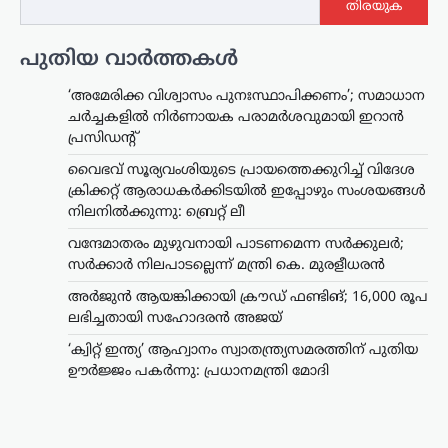
തിരയുക
പുതിയ വാർത്തകൾ
‘അമേരിക്ക വിശ്വാസം പുനഃസ്ഥാപിക്കണം’; സമാധാന
ചർച്ചകളിൽ നിർണായക പരാമർശവുമായി ഇറാൻ
പ്രസിഡന്റ്
വൈഭവ് സൂര്യവംശിയുടെ പ്രായത്തെക്കുറിച്ച് വിദേശ
ക്രിക്കറ്റ് ആരാധകർക്കിടയിൽ ഇപ്പോഴും സംശയങ്ങൾ
നിലനിൽക്കുന്നു: ബ്രെറ്റ് ലീ
വന്ദേമാതരം മുഴുവനായി പാടണമെന്ന സർക്കുലർ;
സർക്കാർ നിലപാടല്ലെന്ന് മന്ത്രി കെ. മുരളീധരൻ
അർജുൻ ആയങ്കിക്കായി ക്രൗഡ് ഫണ്ടിങ്; 16,000 രൂപ
ലഭിച്ചതായി സഹോദരൻ അജയ്
‘ക്വിറ്റ് ഇന്ത്യ’ ആഹ്വാനം സ്വാതന്ത്ര്യസമരത്തിന് പുതിയ
ഊർജ്ജം പകർന്നു: പ്രധാനമന്ത്രി മോദി