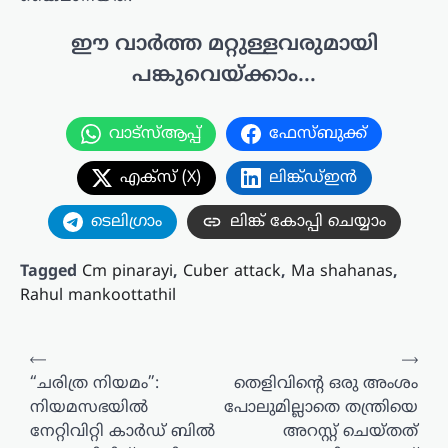
ഈ വാർത്ത മറ്റുള്ളവരുമായി
പങ്കുവെയ്ക്കാം...
വാട്സ്ആപ്പ്
ഫേസ്ബുക്ക്
എക്സ് (X)
ലിങ്ക്ഡ്ഇൻ
ടെലിഗ്രാം
ലിങ്ക് കോപ്പി ചെയ്യാം
Tagged
Cm pinarayi
,
Cuber attack
,
Ma shahanas
,
Rahul mankoottathil
പോസ്റ്റുകളിലൂടെ
⟵
⟶
“ചരിത്ര നിയമം”:
തെളിവിൻ്റെ ഒരു അംശം
നിയമസഭയിൽ
പോലുമില്ലാതെ തന്ത്രിയെ
നേറ്റിവിറ്റി കാർഡ് ബിൽ
അറസ്റ്റ് ചെയ്തത്