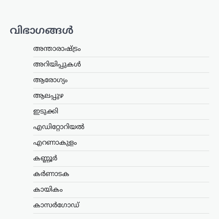
വിമർശനവുമായി സിപിഐഎം പോളിറ്റ്
ബ്യൂറോ. ഭക്ഷ്യവിളകൾ ഇന്ധന
ഉൽപ്പാദനത്തിനായി വ്യാപകമായി
വിഭാഗങ്ങൾ
ഉപയോഗിക്കുന്നത് രാജ്യത്തിന്റെ
ഭക്ഷ്യസുരക്ഷയെ ബാധിക്കുമെന്നാണ്
അന്താരാഷ്ട്രം
പാർട്ടി മുന്നറിയിപ്പ് നൽകിയത്.…
അറിയിപ്പുകൾ
ട്രെൻഡിംഗ്
,
ദേശീയം
,
ലേറ്റസ്റ്റ് ന്യൂസ്
ആരോഗ്യം
മഹുവ മൊയ്ത്രയുടെ
ആലപ്പുഴ
ഹർജി സുപ്രീം കോടതി
തള്ളി; അന്വേഷണ
ഇടുക്കി
ഉദ്യോഗസ്ഥന് മുന്നിൽ
എഡിറ്റോറിയൽ
നേരിട്ട് ഹാജരാകണമെന്ന്
എറണാകുളം
നിർദേശം
കണ്ണൂർ
ന്യൂസ് ഡെസ്ക്
ഓഗസ്റ്റ്‌ 7, 2026
അക്രമത്തിന് പ്രേരിപ്പിക്കുന്ന
കർണാടക
തരത്തിലുള്ള
കായികം
പൊതുപ്രസ്താവനകളുമായി ബന്ധപ്പെട്ട
കേസിൽ അന്വേഷണ ഉദ്യോഗസ്ഥന്
കാസർഗോഡ്
മുന്നിൽ വീഡിയോ