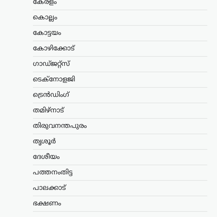
കോൺഫറൻസിംഗിലൂടെ ഹാജരാകാൻ
കേരളം
അനുമതി തേടി തൃണമൂൽ കോൺഗ്രസ്
കൊല്ലം
എംപി മഹുവ മൊയ്ത്ര സമർപ്പിച്ച…
കോട്ടയം
ട്രെൻഡിംഗ്
,
ദേശീയം
,
രാഷ്ട്രീയം
കോഴിക്കോട്
ഭീകരരും തീവ്രവാദികളും
ഭയപ്പെടുന്ന നേതാവ്;
ഗാഡ്ജറ്റ്സ്
അമിത് ഷാ മറുപടി
ടെക്നോളജി
പറയാൻ തുടങ്ങിയാൽ
ട്രെൻഡിംഗ്
പ്രതിപക്ഷത്തിന്
താങ്ങാനാകില്ല: കിരൺ
തമിഴ്നാട്
റിജിജു
തിരുവനന്തപുരം
ന്യൂസ് ഡെസ്ക്
ഓഗസ്റ്റ്‌ 7, 2026
തൃശൂർ
പാർലമെന്റിൽ കേന്ദ്ര ആഭ്യന്തരമന്ത്രി
അമിത് ഷായുടെ അസാന്നിധ്യം
ദേശീയം
ചൂണ്ടിക്കാട്ടി പ്രതിപക്ഷം പ്രതിഷേധം
പത്തനംതിട്ട
ശക്തമാക്കുന്നതിനിടെ, അദ്ദേഹത്തിന്
പിന്തുണയുമായി കേന്ദ്ര പാർലമെന്ററി
പാലക്കാട്
കാര്യ മന്ത്രി കിരൺ റിജിജു
രംഗത്തെത്തി. അമിത്…
ഭക്ഷണം