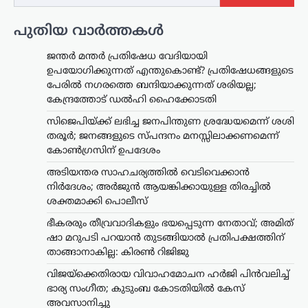
പുതിയ വാർത്തകൾ
ജന്തർ മന്തർ പ്രതിഷേധ വേദിയായി
ഉപയോഗിക്കുന്നത് എന്തുകൊണ്ട്? പ്രതിഷേധങ്ങളുടെ
പേരിൽ നഗരത്തെ ബന്ദിയാക്കുന്നത് ശരിയല്ല;
കേന്ദ്രത്തോട് ഡൽഹി ഹൈക്കോടതി
സിജെപിയ്ക്ക് ലഭിച്ച ജനപിന്തുണ ശ്രദ്ധേയമെന്ന് ശശി
തരൂർ; ജനങ്ങളുടെ സ്പന്ദനം മനസ്സിലാക്കണമെന്ന്
കോൺഗ്രസിന് ഉപദേശം
അടിയന്തര സാഹചര്യത്തിൽ വെടിവെക്കാൻ
നിർദേശം; അർജുൻ ആയങ്കിക്കായുള്ള തിരച്ചിൽ
ശക്തമാക്കി പൊലീസ്
ഭീകരരും തീവ്രവാദികളും ഭയപ്പെടുന്ന നേതാവ്; അമിത്
ഷാ മറുപടി പറയാൻ തുടങ്ങിയാൽ പ്രതിപക്ഷത്തിന്
തമിഴ്നാട്
,
സിനിമ
താങ്ങാനാകില്ല: കിരൺ റിജിജു
വിജയ്‌ക്കെതിരായ
വിവാഹമോചന ഹർജി
വിജയ്‌ക്കെതിരായ വിവാഹമോചന ഹർജി പിൻവലിച്ച്
പിൻവലിച്ച് ഭാര്യ സംഗീത;
ഭാര്യ സംഗീത; കുടുംബ കോടതിയിൽ കേസ്
കുടുംബ കോടതിയിൽ
അവസാനിച്ചു