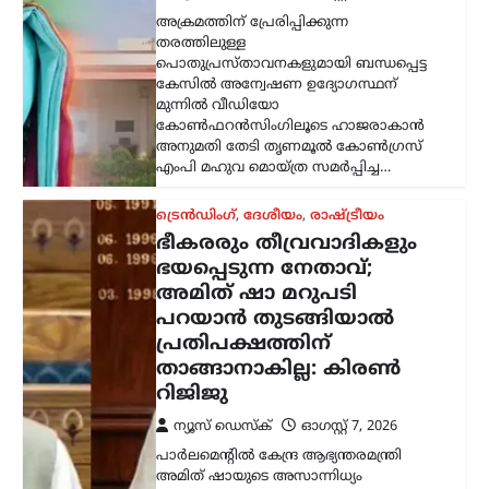
അക്രമത്തിന് പ്രേരിപ്പിക്കുന്ന
തരത്തിലുള്ള
പൊതുപ്രസ്താവനകളുമായി ബന്ധപ്പെട്ട
കേസിൽ അന്വേഷണ ഉദ്യോഗസ്ഥന്
മുന്നിൽ വീഡിയോ
കോൺഫറൻസിംഗിലൂടെ ഹാജരാകാൻ
അനുമതി തേടി തൃണമൂൽ കോൺഗ്രസ്
എംപി മഹുവ മൊയ്ത്ര സമർപ്പിച്ച…
ട്രെൻഡിംഗ്
,
ദേശീയം
,
രാഷ്ട്രീയം
ഭീകരരും തീവ്രവാദികളും
ഭയപ്പെടുന്ന നേതാവ്;
അമിത് ഷാ മറുപടി
പറയാൻ തുടങ്ങിയാൽ
പ്രതിപക്ഷത്തിന്
താങ്ങാനാകില്ല: കിരൺ
റിജിജു
ന്യൂസ് ഡെസ്ക്
ഓഗസ്റ്റ്‌ 7, 2026
പാർലമെന്റിൽ കേന്ദ്ര ആഭ്യന്തരമന്ത്രി
അമിത് ഷായുടെ അസാന്നിധ്യം