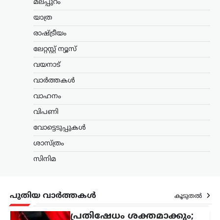
മലപ്പുറം
തമിഴ്നാട്
,
സിനിമ
യാത്ര
വിജയ്‌ക്കെതിരായ
വിവാഹമോചന ഹർജി
രാഷ്ട്രീയം
പിൻവലിച്ച് ഭാര്യ സംഗീത;
ലേറ്റസ്റ്റ് ന്യൂസ്
കുടുംബ കോടതിയിൽ
കേസ് അവസാനിച്ചു
വയനാട്
ന്യൂസ് ഡെസ്ക്
ഓഗസ്റ്റ്‌ 7, 2026
വാർത്തകൾ
തമിഴ്‌നാട് മുഖ്യമന്ത്രി കൂടിയായ തമിഴ്‌നാട്
വാഹനം
വെട്രി കഴകം അധ്യക്ഷൻ
വിജയ്‌ക്കെതിരെ ഭാര്യ സംഗീത
വിപണി
സമർപ്പിച്ചിരുന്ന വിവാഹമോചന
വോട്ടെടുപ്പുകൾ
ഹർജിയും താമസാവകാശ ഹർജിയും
പിൻവലിച്ചു. ചെങ്കൽപ്പേട്ട് ജില്ലാ കുടുംബ
ശാസ്ത്രം
കോടതിയിലാണ്…
സിനിമ
കേരളം
,
തിരുവനന്തപുരം
,
രാഷ്ട്രീയം
കേന്ദ്രത്തിന്റെ എഥനോൾ-
പെട്രോൾ
പുതിയ വാർത്തകൾ
കൂടുതൽ
നയത്തിനെതിരെ ജനകീയ
പ്രതിഷേധം ശക്തമാക്കും;