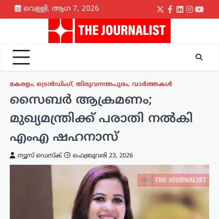
Skip
വെള്ളി, ആഗ 7, 2026
Twitter
Facebook
LinkedIn
Instagr
yout
to
content
കേരളം
,
ട്രെൻഡിംഗ്
,
തിരുവനന്തപുരം
,
വാർത്തകൾ
സൈബർ ആക്രമണം;
മുഖ്യമന്ത്രിക്ക്‌ പരാതി നൽകി
എംഎ ഷഹനാസ്
ന്യൂസ് ഡെസ്ക്
ഫെബ്രുവരി 23, 2026