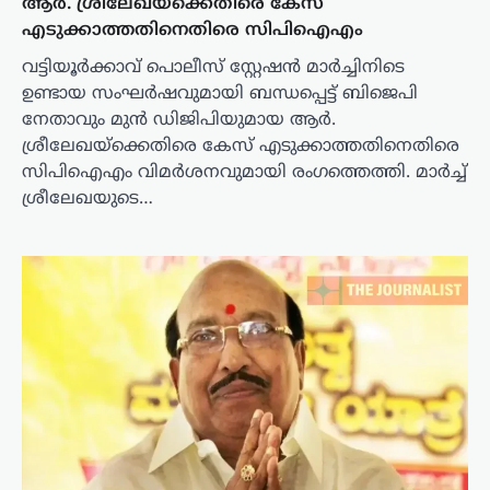
ആർ. ശ്രീലേഖയ്‌ക്കെതിരെ കേസ്
എടുക്കാത്തതിനെതിരെ സിപിഐഎം
വട്ടിയൂർക്കാവ് പൊലീസ് സ്റ്റേഷൻ മാർച്ചിനിടെ
ഉണ്ടായ സംഘർഷവുമായി ബന്ധപ്പെട്ട് ബിജെപി
നേതാവും മുൻ ഡിജിപിയുമായ ആർ.
ശ്രീലേഖയ്‌ക്കെതിരെ കേസ് എടുക്കാത്തതിനെതിരെ
സിപിഐഎം വിമർശനവുമായി രംഗത്തെത്തി. മാർച്ച്
ശ്രീലേഖയുടെ…