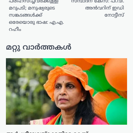
പരിഹസിച്ചവർക്കുള്ള
സമ്പാദന കേസ്: പി.വി.
മറുപടി; മനുഷ്യരുടെ
അൻവറിന് ഇഡി
സങ്കടങ്ങൾക്ക്
നോട്ടീസ്
ഒരേയൊരു ഭാഷ: എ.എ.
റഹീം
മറ്റു വാർത്തകൾ