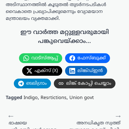
അടിസ്ഥാനത്തിൽ കൂടുതൽ തുടർനടപടികൾ
വൈകാതെ പ്രഖ്യാപിക്കുമെന്നും വ്യോമയാന
മന്ത്രാലയം വ്യക്തമാക്കി.
ഈ വാർത്ത മറ്റുള്ളവരുമായി
പങ്കുവെയ്ക്കാം...
വാട്സ്ആപ്പ്
ഫേസ്ബുക്ക്
എക്സ് (X)
ലിങ്ക്ഡ്ഇൻ
ടെലിഗ്രാം
ലിങ്ക് കോപ്പി ചെയ്യാം
Tagged
Indigo
,
Resrtictions
,
Union govt
പോസ്റ്റുകളിലൂടെ
⟵
⟶
ഭാഷയെ
അനധികൃത സ്വത്ത്