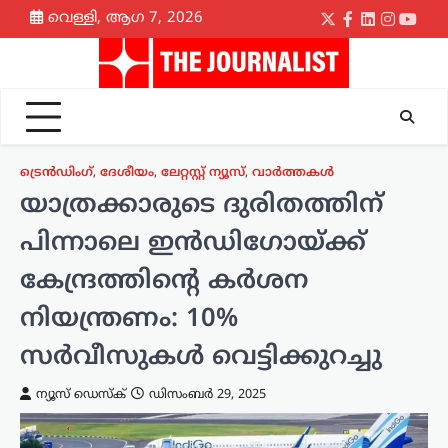
Skip
വെള്ളി, ആഗ 7, 2026
Twitter
Facebook
LinkedIn
Instagr
yout
to
content
ട്രെൻഡിംഗ്
,
ദേശീയം
,
ലേറ്റസ്റ്റ് ന്യൂസ്
,
വാർത്തകൾ
യാത്രക്കാരുടെ ദുരിതത്തിന്
പിന്നാലെ ഇൻഡിഗോയ്ക്ക്
കേന്ദ്രത്തിന്റെ കർശന
നിയന്ത്രണം: 10%
സർവീസുകൾ വെട്ടിക്കുറച്ചു
ന്യൂസ് ഡെസ്ക്
ഡിസംബർ 29, 2025