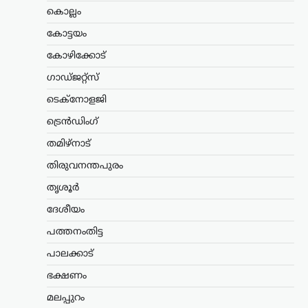
ഓഡിറ്റ് ചെയ്തതായി
കൊല്ലം
വിശദീകരണം
കോട്ടയം
ന്യൂസ് ഡെസ്ക്
ഓഗസ്റ്റ്‌ 7, 2026
കോഴിക്കോട്
അയോധ്യ രാമക്ഷേത്രത്തിനായി ലഭിച്ച
ഗാഡ്ജറ്റ്സ്
3,300 കോടി രൂപയുടെ സംഭാവനകളുടെ
വിനിയോഗത്തിൽ യാതൊരു ക്രമക്കേടും
ടെക്നോളജി
നടന്നിട്ടില്ലെന്ന് സർക്കാർ വൃത്തങ്ങൾ
വ്യക്തമാക്കി. സംഭാവന തുകയുടെ
ട്രെൻഡിംഗ്
ഉപയോഗവുമായി ബന്ധപ്പെട്ട് ഉയർന്ന
തമിഴ്നാട്
ആരോപണങ്ങൾ…
തിരുവനന്തപുരം
കേരളം
,
തിരുവനന്തപുരം
,
വാർത്തകൾ
തൃശൂർ
വീട്ടുപടിക്കലെ പെൻഷൻ
വിതരണം നിർത്തുന്നത്
ദേശീയം
അനീതി; ഉത്തരവ്
പത്തനംതിട്ട
പിൻവലിക്കണമെന്ന്
പാലക്കാട്
പിണറായി വിജയൻ
ഭക്ഷണം
ന്യൂസ് ഡെസ്ക്
ഓഗസ്റ്റ്‌ 7, 2026
സഹകരണ ബാങ്കുകൾ മുഖേന
മലപ്പുറം