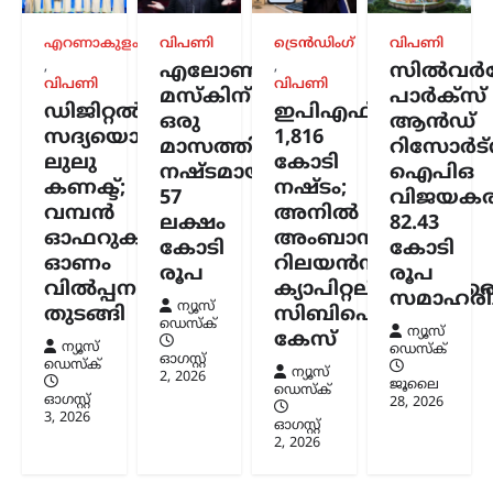
ഫണ്ടിൽ ക്രമക്കേടില്ലെന്ന്
സർക്കാർ; 3,300 കോടി
എറണാകുളം
വിപണി
ട്രെൻഡിംഗ്
വിപണി
രൂപയുടെ കണക്കുകൾ
,
,
എലോൺ
സിൽവർസ്
ഓഡിറ്റ് ചെയ്തതായി
വിപണി
വിപണി
മസ്കിന്
പാർക്സ്
ഡിജിറ്റൽ
ഇപിഎഫ്ഒയ്ക്ക്
വിശദീകരണം
ഒരു
ആൻഡ്
സദ്യയൊരുക്കി
1,816
മാസത്തിനുള്ളിൽ
റിസോർട്
ന്യൂസ് ഡെസ്ക്
ഓഗസ്റ്റ്‌ 7, 2026
ലുലു
കോടി
നഷ്ടമായത്
ഐപിഒ
അയോധ്യ രാമക്ഷേത്രത്തിനായി ലഭിച്ച
കണക്ട്;
നഷ്ടം;
57
വിജയകര
3,300 കോടി രൂപയുടെ സംഭാവനകളുടെ
വമ്പൻ
അനിൽ
വിനിയോഗത്തിൽ യാതൊരു ക്രമക്കേടും
ലക്ഷം
82.43
ഓഫറുകളുമായി
അംബാനിക്കും
നടന്നിട്ടില്ലെന്ന് സർക്കാർ വൃത്തങ്ങൾ
കോടി
കോടി
വ്യക്തമാക്കി. സംഭാവന തുകയുടെ
ഓണം
റിലയൻസ്
രൂപ
രൂപ
ഉപയോഗവുമായി ബന്ധപ്പെട്ട് ഉയർന്ന
വിൽപ്പന
ക്യാപിറ്റലിനുമെതിര
സമാഹരിച്
ആരോപണങ്ങൾ…
ന്യൂസ്
തുടങ്ങി
സിബിഐ
ഡെസ്ക്
ന്യൂസ്
കേസ്
ന്യൂസ്
ഡെസ്ക്
ഓഗസ്റ്റ്‌
ഡെസ്ക്
ന്യൂസ്
2, 2026
ജൂലൈ
ഡെസ്ക്
ഓഗസ്റ്റ്‌
28, 2026
3, 2026
ഓഗസ്റ്റ്‌
2, 2026