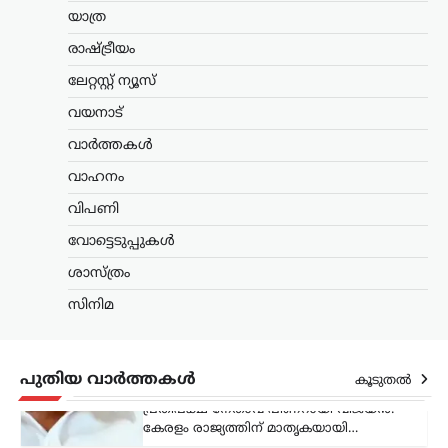
ഗുണഭോക്താക്കളുടെ വീടുകളിലെത്തി
യാത്ര
ക്ഷേമപെൻഷൻ വിതരണം ചെയ്യുന്ന
സംവിധാനം അവസാനിപ്പിക്കാനുള്ള
രാഷ്ട്രീയം
സർക്കാർ നടപടിയെ വിമർശിച്ച്
പ്രതിപക്ഷ നേതാവ് പിണറായി വിജയൻ.
ലേറ്റസ്റ്റ് ന്യൂസ്
കേരളം രാജ്യത്തിന് മാതൃകയായി…
വയനാട്
ട്രെൻഡിംഗ്
,
ലേറ്റസ്റ്റ് ന്യൂസ്
വാർത്തകൾ
രാഹുൽ ഗാന്ധിയുടെ
വാഹനം
വസതിക്ക് മുന്നിൽ
വിപണി
പ്രതിഷേധം; കോൺഗ്രസ്
സീറ്റ് വാഗ്ദാനം ചെയ്ത്
വോട്ടെടുപ്പുകൾ
പണം തട്ടിയെന്ന്
ശാസ്ത്രം
ആരോപണം
സിനിമ
ന്യൂസ് ഡെസ്ക്
ഓഗസ്റ്റ്‌ 7, 2026
ലോക്സഭാ പ്രതിപക്ഷ നേതാവ് രാഹുൽ
ഗാന്ധിയുടെ വസതിക്ക് മുന്നിൽ
പ്രതിഷേധം. ഹരിയാന സ്വദേശിയായ ഒരു
പുതിയ വാർത്തകൾ
കൂടുതൽ
സ്ത്രീയും കുട്ടികളുമാണ്
പ്രതിഷേധവുമായി എത്തിയത്. ഹരിയാന
നിയമസഭാ തെരഞ്ഞെടുപ്പിൽ സീറ്റ്