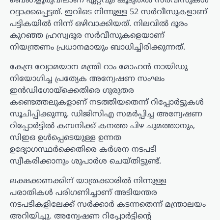
ബെംഗളൂരുവിലാണ് ഏറ്റവും കൂടുതൽ സർവീസുകൾ
റദ്ദാക്കപ്പെട്ടത്. ഇവിടെ നിന്നുള്ള 52 സർവീസുകളാണ്
പട്ടികയിൽ നിന്ന് ഒഴിവാക്കിയത്. നിലവിൽ ദൂരം
കുറഞ്ഞ ഹ്രസ്വദൂര സർവീസുകളെയാണ്
നിയന്ത്രണം പ്രധാനമായും ബാധിച്ചിരിക്കുന്നത്.
കേന്ദ്ര വ്യോമയാന മന്ത്രി റാം മോഹൻ നായിഡു
നിയോഗിച്ച പ്രത്യേക അന്വേഷണ സംഘം
ഇൻഡിഗോയ്ക്കെതിരെ ഗുരുതര
കണ്ടെത്തലുകളാണ് നടത്തിയതെന്ന് റിപ്പോർട്ടുകൾ
സൂചിപ്പിക്കുന്നു. ഡിജിസിഎ സമർപ്പിച്ച അന്വേഷണ
റിപ്പോർട്ടിൽ കമ്പനിക്ക് കനത്ത പിഴ ചുമത്താനും,
സിഇഒ ഉൾപ്പെടെയുള്ള ഉന്നത
ഉദ്യോഗസ്ഥർക്കെതിരെ കർശന നടപടി
സ്വീകരിക്കാനും ശുപാർശ ചെയ്തിട്ടുണ്ട്.
ലക്ഷക്കണക്കിന് യാത്രക്കാരിൽ നിന്നുള്ള
പരാതികൾ പരിഗണിച്ചാണ് അടിയന്തര
നടപടികളിലേക്ക് സർക്കാർ കടന്നതെന്ന് മന്ത്രാലയം
അറിയിച്ചു. അന്വേഷണ റിപ്പോർട്ടിന്റെ