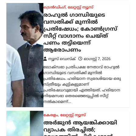
നൽകാമെന്ന്…
കേരളം
,
ലേറ്റസ്റ്റ് ന്യൂസ്
അര്‍ജുന്‍ ആയങ്കിക്കായി
വ്യാപക തിരച്ചില്‍;
വേഗത്തില്‍ പിടികൂടാന്‍
നിര്‍ദേശം നല്‍കി രമേശ്
ചെന്നിത്തല
ന്യൂസ് ഡെസ്ക്
ഓഗസ്റ്റ്‌ 7, 2026
പൊലീസിനെ പരസ്യമായി വെല്ലുവിളിച്ച
അര്‍ജുന്‍ ആയങ്കിയെ എത്രയും വേഗം
പിടികൂടാന്‍ ആഭ്യന്തരമന്ത്രി രമേശ്
ചെന്നിത്തല നിര്‍ദേശം നല്‍കിയതിനെ
തുടര്‍ന്ന് സംസ്ഥാനത്ത് പൊലീസ്
പരിശോധന ശക്തമാക്കി.
കൊച്ചിയടക്കമുള്ള വിവിധ…
ട്രെൻഡിംഗ്
,
ദേശീയം
,
ലേറ്റസ്റ്റ് ന്യൂസ്
അയോധ്യ രാമക്ഷേത്ര
ഫണ്ടിൽ ക്രമക്കേടില്ലെന്ന്