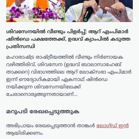
ശിവസേനയിൽ വീണ്ടും പിളർപ്പ്; ആറ് എംപിമാർ
ഷിൻഡെ പക്ഷത്തേക്ക്, ഉദ്ധവ് ക്യാംപിൽ കടുത്ത
പ്രതിസന്ധി
മഹാരാഷ്ട്ര രാഷ്ട്രീയത്തിൽ വീണ്ടും നിർണായക
വഴിത്തിരിവ്. ശിവസേന (ഉദ്ധവ് ബാലാസാഹേബ്
താക്കറെ) വിഭാഗത്തിലെ ആറ് ലോക്‌സഭാ എംപിമാർ
ഇന്ന് ഔദ്യോഗികമായി ഏകനാഥ് ഷിൻഡെ
നയിക്കുന്ന ശിവസേനയിലേക്ക്
ചേരാനൊരുങ്ങുന്നതായാണ്…
മറുപടി രേഖപ്പെടുത്തുക
അഭിപ്രായം രേഖപ്പെടുത്താ‍ൻ താങ്കൾ
ലോഗ്ഡ് ഇൻ
ആയിരിക്കണം.