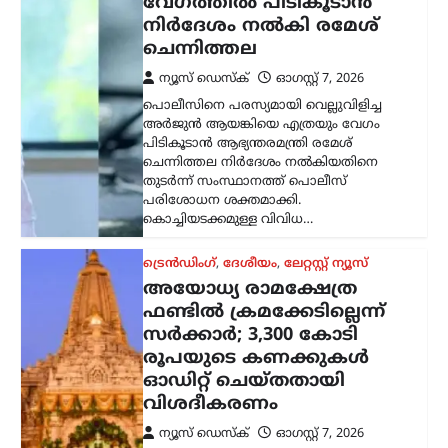
സർക്കാർ; 3,300 കോടി
രൂപയുടെ കണക്കുകൾ
ഓഡിറ്റ് ചെയ്തതായി
വിശദീകരണം
ന്യൂസ് ഡെസ്ക്
ഓഗസ്റ്റ്‌ 7, 2026
അയോധ്യ രാമക്ഷേത്രത്തിനായി ലഭിച്ച
3,300 കോടി രൂപയുടെ സംഭാവനകളുടെ
വിനിയോഗത്തിൽ യാതൊരു ക്രമക്കേടും
നടന്നിട്ടില്ലെന്ന് സർക്കാർ വൃത്തങ്ങൾ
വ്യക്തമാക്കി. സംഭാവന തുകയുടെ
ഉപയോഗവുമായി ബന്ധപ്പെട്ട് ഉയർന്ന
ആരോപണങ്ങൾ…
കേരളം
,
തിരുവനന്തപുരം
,
വാർത്തകൾ
വീട്ടുപടിക്കലെ പെൻഷൻ
വിതരണം നിർത്തുന്നത്
അനീതി; ഉത്തരവ്
പിൻവലിക്കണമെന്ന്
പിണറായി വിജയൻ
ന്യൂസ് ഡെസ്ക്
ഓഗസ്റ്റ്‌ 7, 2026