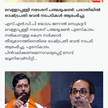
വെള്ളാപ്പള്ളി നടേശന് പത്മഭൂഷൺ: പരാതിയിൽ
രാഷ്ട്രപതി ഭവൻ നടപടികൾ ആരംഭിച്ചു
എസ്.എൻ.ഡി.പി യോഗം ജനറൽ സെക്രട്ടറി
വെള്ളാപ്പള്ളി നടേശന് പത്മഭൂഷൺ പുരസ്കാരം
നൽകാനുള്ള കേന്ദ്ര സർക്കാർ
തീരുമാനത്തിനെതിരെ രാഷ്ട്രപതി ഭവൻ നടപടി
ആരംഭിച്ചു. പുരസ്കാരം
പിൻവലിക്കണമെന്നാവശ്യപ്പെട്ട് സേവ്
യൂണിവേഴ്സിറ്റി…