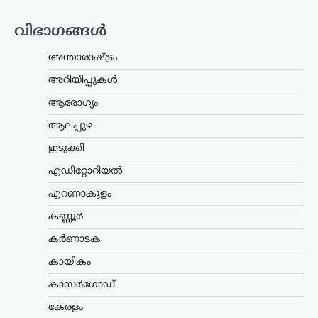
കേരളം
,
ലേറ്റസ്റ്റ് ന്യൂസ്
വിഭാഗങ്ങൾ
അര്‍ജുന്‍ ആയങ്കിക്കായി
വ്യാപക തിരച്ചില്‍;
അന്താരാഷ്ട്രം
വേഗത്തില്‍ പിടികൂടാന്‍
നിര്‍ദേശം നല്‍കി രമേശ്
അറിയിപ്പുകൾ
ചെന്നിത്തല
ആരോഗ്യം
ന്യൂസ് ഡെസ്ക്
ഓഗസ്റ്റ്‌ 7, 2026
ആലപ്പുഴ
പൊലീസിനെ പരസ്യമായി വെല്ലുവിളിച്ച
ഇടുക്കി
അര്‍ജുന്‍ ആയങ്കിയെ എത്രയും വേഗം
പിടികൂടാന്‍ ആഭ്യന്തരമന്ത്രി രമേശ്
എഡിറ്റോറിയൽ
ചെന്നിത്തല നിര്‍ദേശം നല്‍കിയതിനെ
തുടര്‍ന്ന് സംസ്ഥാനത്ത് പൊലീസ്
എറണാകുളം
പരിശോധന ശക്തമാക്കി.
കണ്ണൂർ
കൊച്ചിയടക്കമുള്ള വിവിധ…
കർണാടക
ട്രെൻഡിംഗ്
,
ദേശീയം
,
ലേറ്റസ്റ്റ് ന്യൂസ്
കായികം
അയോധ്യ രാമക്ഷേത്ര
ഫണ്ടിൽ ക്രമക്കേടില്ലെന്ന്
കാസർഗോഡ്
സർക്കാർ; 3,300 കോടി
കേരളം
രൂപയുടെ കണക്കുകൾ