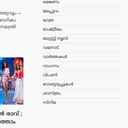
ഭക്ഷണം
മലപ്പുറം
തത്വവും
⟶
യിലധികം
യാത്ര
മന്ത്രി
രാഷ്ട്രീയം
ലേറ്റസ്റ്റ് ന്യൂസ്
വയനാട്
വാർത്തകൾ
വാഹനം
വിപണി
വോട്ടെടുപ്പുകൾ
ശാസ്ത്രം
സിനിമ
ൻ രാവ് ;
ത്താം