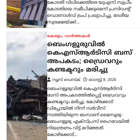
ഡിപ്പോയിൽ നിന്ന് സർവീസ്
നടത്തിയിരുന്ന ബസാണ് മൈസൂരു-
ബെംഗളൂരു എക്സ്പ്രസ് ഹൈവേയിൽ
നിയന്ത്രണം വിട്ട് മറിഞ്ഞത്.
കോഴിക്കോട്…
കാസർഗോഡ്
,
കേരളം
,
വാർത്തകൾ
മദ്യപിച്ച് വാഹനമോടിച്ചു;
യൂട്യൂബർ ഹെലൻ ഓഫ്
സ്പാർട്ടയുടെ
ലൈസൻസ് മൂന്ന്
മാസത്തേക്ക്
സസ്‌പെൻഡ്
ന്യൂസ് ഡെസ്ക്
ഓഗസ്റ്റ്‌ 8, 2026
മദ്യപിച്ച് വാഹനമോടിച്ച കേസിൽ
യൂട്യൂബറായ എസ്.ആർ. ധന്യയുടെ
(ഹെലൻ ഓഫ് സ്പാർട്ട) ഡ്രൈവിങ്
ലൈസൻസ് മൂന്ന് മാസത്തേക്ക്
സസ്‌പെൻഡ് ചെയ്തു. മദ്യപിച്ച്