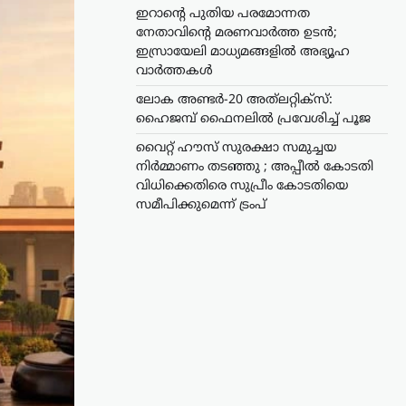
ഇറാന്റെ പുതിയ പരമോന്നത
നേതാവിന്റെ മരണവാർത്ത ഉടൻ;
ഇസ്രായേലി മാധ്യമങ്ങളിൽ അഭ്യൂഹ
വാർത്തകൾ
ലോക അണ്ടർ-20 അത്‌ലറ്റിക്സ്:
ഹൈജമ്പ് ഫൈനലിൽ പ്രവേശിച്ച് പൂജ
വൈറ്റ് ഹൗസ് സുരക്ഷാ സമുച്ചയ
നിർമ്മാണം തടഞ്ഞു ; അപ്പീൽ കോടതി
വിധിക്കെതിരെ സുപ്രീം കോടതിയെ
സമീപിക്കുമെന്ന് ട്രംപ്