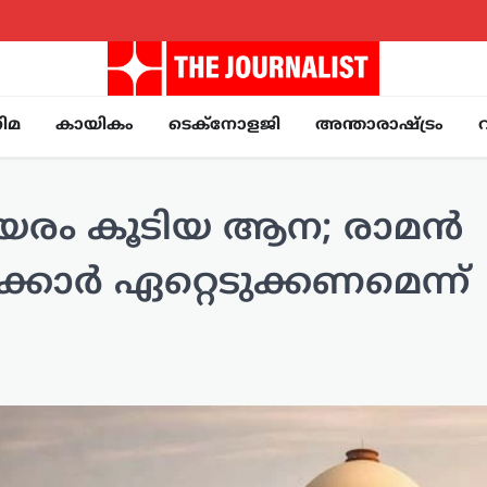
ിമ
കായികം
ടെക്നോളജി
അന്താരാഷ്ട്രം
ഉയരം കൂടിയ ആന; രാമൻ
ാർ ഏറ്റെടുക്കണമെന്ന്