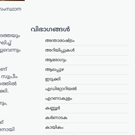
 സംസ്ഥാന
വിഭാഗങ്ങൾ
 ദത്തയും
അന്താരാഷ്ട്രം
ിച്ച്
ുവെന്നും
അറിയിപ്പുകൾ
ആരോഗ്യം
ാണ്
ആലപ്പുഴ
ുപ്രീം
ഇടുക്കി
നത്തിൽ
എഡിറ്റോറിയൽ
്കി.
എറണാകുളം
ും,
കണ്ണൂർ
കർണാടക
ക്
കായികം
ാരനായി