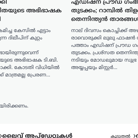
്കി
എഡിഷന് പ്രൗഡ ​ഗംഭ
ിതയുടെ അഭിഭാഷക
തുടക്കം; റാമ്പിൽ തിള
ി
തെന്നിന്ത്യൻ താരങ്ങ
മിച്ച കേസിൽ എട്ടാം
നാല് ദിവസം കൊച്ചിക്ക് അ
്ന ദിലീപിന് കുറ്റം
രാവൊരുക്കി ലുലു ഫാഷൻ വ
പത്താം എഡിഷന് പ്രൗഡ ​ഗ
ായിരുന്നുവെന്ന്
തുടക്കം. പ്രശ്സത തെന്നിന്ത
ുടെ അഭിഭാഷക ടി.ബി.
നടിയും മോഡലുമായ സുഭ്ര
തമാക്കി. കോടതി വിധിയിൽ
അയ്യപ്പയും മിസ്റ്റർ…
ക്ക് മാത്രമല്ല പ്രേരണ…
ിരിക്കണം.
ലൈവ് അപ്‌ഡേറ്റുകൾ
കൂടുതൽ