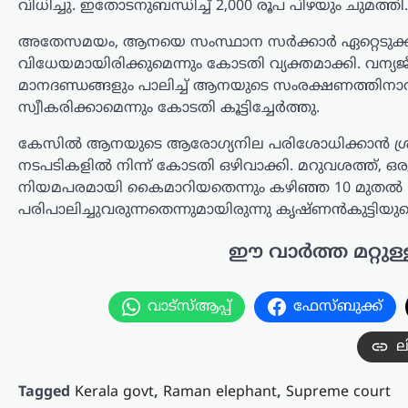
വിധിച്ചു. ഇതോടനുബന്ധിച്ച് 2,000 രൂപ പിഴയും ചുമത്തി.
ഡൊണാൾഡ് ട്രംപ് പ്രഖ്യാപിച്ചു. ദേശീയ
സുരക്ഷയ്ക്ക്…
അതേസമയം, ആനയെ സംസ്ഥാന സർക്കാർ ഏറ്റെടുക്കണമ
വിധേയമായിരിക്കുമെന്നും കോടതി വ്യക്തമാക്കി. വന്യ
കേരളം
,
വാർത്തകൾ
മാനദണ്ഡങ്ങളും പാലിച്ച് ആനയുടെ സംരക്ഷണത്തിന
ബെംഗളൂരുവിൽ
സ്വീകരിക്കാമെന്നും കോടതി കൂട്ടിച്ചേർത്തു.
കെഎസ്ആർടിസി ബസ്
കേസിൽ ആനയുടെ ആരോഗ്യനില പരിശോധിക്കാൻ ശ്രമി
അപകടം; ഡ്രൈവറും
നടപടികളിൽ നിന്ന് കോടതി ഒഴിവാക്കി. മറുവശത്ത്, ഒ
കണ്ടക്ടറും മരിച്ചു
നിയമപരമായി കൈമാറിയതെന്നും കഴിഞ്ഞ 10 മുത
ന്യൂസ് ഡെസ്ക്
ഓഗസ്റ്റ്‌ 8, 2026
പരിപാലിച്ചുവരുന്നതെന്നുമായിരുന്നു കൃഷ്ണൻകുട്ടിയുട
ബെംഗളൂരുവിൽ കെഎസ്ആർടിസി
ബസ് അപകടത്തിൽപ്പെട്ട് ഡ്രൈവറും
ഈ വാർത്ത മറ്റുള്
കണ്ടക്ടറും മരിച്ചു. കോഴിക്കോട്
ഡിപ്പോയിൽ നിന്ന് സർവീസ്
വാട്സ്ആപ്പ്
ഫേസ്ബുക്ക്
നടത്തിയിരുന്ന ബസാണ് മൈസൂരു-
ബെംഗളൂരു എക്സ്പ്രസ് ഹൈവേയിൽ
നിയന്ത്രണം വിട്ട് മറിഞ്ഞത്.
ല
കോഴിക്കോട്…
Tagged
Kerala govt
,
Raman elephant
,
Supreme court
കാസർഗോഡ്
,
കേരളം
,
വാർത്തകൾ