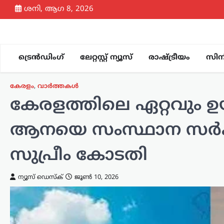
Skip
ശനി, ആഗ 8, 2026
to
content
ട്രെൻഡിംഗ്
ലേറ്റസ്റ്റ് ന്യൂസ്
രാഷ്ട്രീയം
സിന
കേരളം
,
വാർത്തകൾ
കേരളത്തിലെ ഏറ്റവും 
ആനയെ സംസ്ഥാന സർക്ക
സുപ്രീം കോടതി
ന്യൂസ് ഡെസ്ക്
ജൂൺ 10, 2026