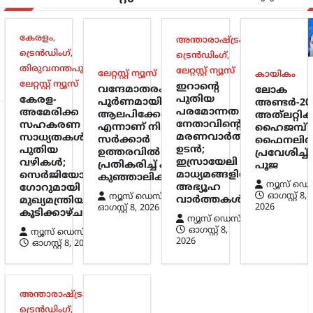
കേരളം
,
അന്താരാഷ്ട്രം
,
ട്രെൻഡിംഗ്
,
ട്രെൻഡിംഗ്
,
തിരുവനന്തപുരം
,
ലേറ്റസ്റ്റ് ന്യൂസ്
ലേറ്റസ്റ്റ് ന്യൂസ്
കായികം
ലേറ്റസ്റ്റ് ന്യൂസ്
ഇറാന്റെ
വന്ദേമാതരം
ലോക
പുതിയ
കേരള-
പൂർണമായി
അണ്ടർ-20
പരമോന്നത
അമേരിക്ക
ആലപിക്കേണ്ടതില്ല
അത്‌ലറ്റിക
നേതാവിന്റെ
സഹകരണ
എന്നാണ് നിലപാട് ;
ഹൈജമ്പ്
മരണവാർത്ത
സാധ്യതകൾക്ക്
സർക്കാർ
ഫൈനലി
ഉടൻ;
പുതിയ
ഉത്തരവിൽ
പ്രവേശിച്ച്
ഇസ്രായേലി
വഴികൾ;
പ്രതികരിച്ച് പി.കെ.
പൂജ
മാധ്യമങ്ങളിൽ
സെർജിയോ
കുഞ്ഞാലിക്കുട്ടി
ന്യൂസ് ഡെ
അഭ്യൂഹ
ഗോറുമായി
ഓഗസ്റ്റ്‌ 8,
ന്യൂസ് ഡെസ്ക്
വാർത്തകൾ
മുഖ്യമന്ത്രിയുടെ
2026
ഓഗസ്റ്റ്‌ 8, 2026
കൂടിക്കാഴ്ച
ന്യൂസ് ഡെസ്ക്
ഓഗസ്റ്റ്‌ 8,
ന്യൂസ് ഡെസ്ക്
2026
ഓഗസ്റ്റ്‌ 8, 2026
അന്താരാഷ്ട്രം
,
ട്രെൻഡിംഗ്
,