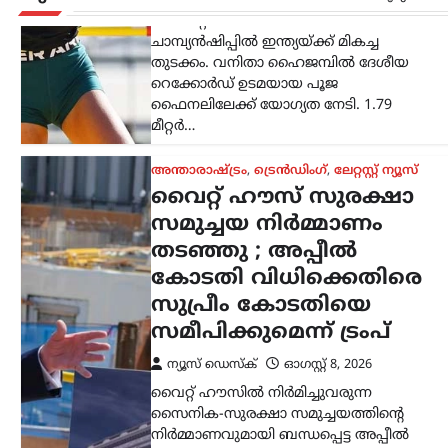
ന്യൂസ് ഡെസ്ക്
ഓഗസ്റ്റ്‌ 8, 2026
വൈറ്റ് ഹൗസിൽ നിർമിച്ചുവരുന്ന
സൈനിക-സുരക്ഷാ സമുച്ചയത്തിന്റെ
നിർമ്മാണവുമായി ബന്ധപ്പെട്ട അപ്പീൽ
കോടതി വിധിക്കെതിരെ യുഎസ് സുപ്രീം
കോടതിയെ സമീപിക്കുമെന്ന് പ്രസിഡന്റ്
ഡൊണാൾഡ് ട്രംപ് പ്രഖ്യാപിച്ചു. ദേശീയ
സുരക്ഷയ്ക്ക്…
കേരളം
,
വാർത്തകൾ
ബെംഗളൂരുവിൽ
കെഎസ്ആർടിസി ബസ്
അപകടം; ഡ്രൈവറും
കണ്ടക്ടറും മരിച്ചു
ന്യൂസ് ഡെസ്ക്
ഓഗസ്റ്റ്‌ 8, 2026
ബെംഗളൂരുവിൽ കെഎസ്ആർടിസി
ബസ് അപകടത്തിൽപ്പെട്ട് ഡ്രൈവറും
കണ്ടക്ടറും മരിച്ചു. കോഴിക്കോട്