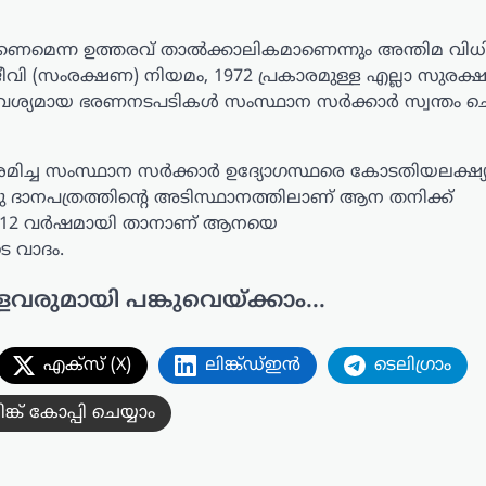
െന്ന ഉത്തരവ് താൽക്കാലികമാണെന്നും അന്തിമ വിധിക
ജീവി (സംരക്ഷണ) നിയമം, 1972 പ്രകാരമുള്ള എല്ലാ സുരക്
ാവശ്യമായ ഭരണനടപടികൾ സംസ്ഥാന സർക്കാർ സ്വന്തം 
ച്ച സംസ്ഥാന സർക്കാർ ഉദ്യോഗസ്ഥരെ കോടതിയലക്ഷ്
രു ദാനപത്രത്തിന്റെ അടിസ്ഥാനത്തിലാണ് ആന തനിക്ക്
ൽ 12 വർഷമായി താനാണ് ആനയെ
െ വാദം.
ളവരുമായി പങ്കുവെയ്ക്കാം...
എക്സ് (X)
ലിങ്ക്ഡ്ഇൻ
ടെലിഗ്രാം
ിങ്ക് കോപ്പി ചെയ്യാം