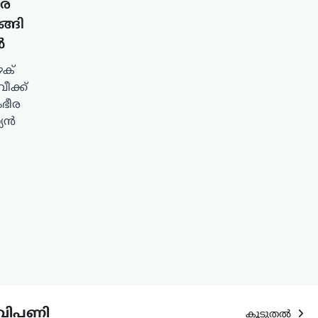
ീര
ങ്ങി
ൾ
ഴക്
ീക്ക്
ംഭീര
്യൻ
വിപണി
കൂടുതൽ