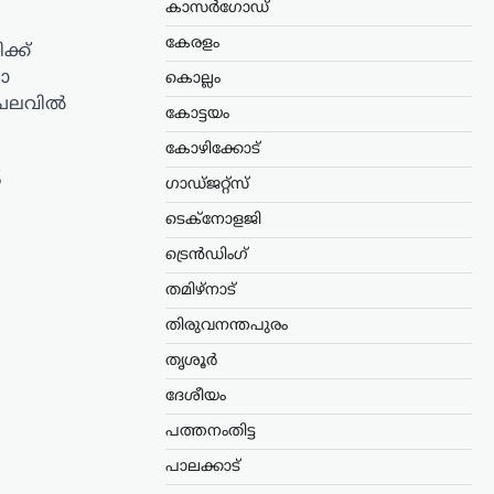
കാസർഗോഡ്
കേരളം
്ക്
ഷാ
കൊല്ലം
ചെലവിൽ
കോട്ടയം
കോഴിക്കോട്
യ
ഗാഡ്ജറ്റ്സ്
ടെക്നോളജി
ട്രെൻഡിംഗ്
തമിഴ്നാട്
തിരുവനന്തപുരം
തൃശൂർ
ദേശീയം
പത്തനംതിട്ട
പാലക്കാട്