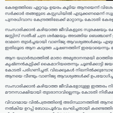
കേരളത്തിലെ ഏറ്റവും ഉയരം കൂടിയ ആനയെന്ന് വിശേഷ
സർക്കാർ തങ്ങളുടെ കസ്റ്റഡിയിൽ എടുക്കണമെന്ന് സു
പുനരധിവാസ കേന്ദ്രത്തിലേക്ക് മാറ്റാനും കോടതി കേര
സംസാരിക്കാൻ കഴിയാത്ത ജീവികളുടെ സുരക്ഷയും ക്ഷേമവ
അന്താരാഷ്ട്രം
,
ട്രെൻഡിംഗ്
,
ലേറ്റസ്റ്റ് ന്യൂസ്
ജസ്റ്റിസ് സതീഷ് ചന്ദ്ര ശർമ്മയും അടങ്ങിയ ബെഞ്ചാണ് 
വൈറ്റ് ഹൗസ് സുരക്ഷാ
രാമനെ തുടർച്ചയായി വാണിജ്യ ആവശ്യങ്ങൾക്കും എഴുന്
സമുച്ചയ നിർമ്മാണം
ഇതിലൂടെ ആന കടുത്ത ചൂഷണത്തിന് ഇരയായെന്നും ക
തടഞ്ഞു ; അപ്പീൽ
ആന യഥാർത്ഥത്തിൽ മാതാ അമൃതാനന്ദമയി മഠത്തിന്റ
കോടതി വിധിക്കെതിരെ
കൃഷ്ണൻകുട്ടിക്ക് കൈമാറിയതെന്നും ചൂണ്ടിക്കാട
സുപ്രീം കോടതിയെ
കോടതി പരിഗണിച്ചത്. വിലക്കുകൾ നിലനിൽക്കുമ്പോഴ
സമീപിക്കുമെന്ന് ട്രംപ്
ആനയെ വീണ്ടും വാണിജ്യ ആവശ്യങ്ങൾക്ക് ഉപയോഗിച്ച
ന്യൂസ് ഡെസ്ക്
ഓഗസ്റ്റ്‌ 8, 2026
സംസാരിക്കാൻ കഴിയാത്ത ജീവികളോടുള്ള ഇത്തരം നിയമ
വൈറ്റ് ഹൗസിൽ നിർമിച്ചുവരുന്ന
മൗനസാക്ഷിയായി തുടരാനാവില്ലെന്നും കോടതി നിരീക്ഷിച
സൈനിക-സുരക്ഷാ സമുച്ചയത്തിന്റെ
നിർമ്മാണവുമായി ബന്ധപ്പെട്ട അപ്പീൽ
വിവാദമായ വിൽപത്രത്തിന്റെ അടിസ്ഥാനത്തിൽ ആനയെ 
കോടതി വിധിക്കെതിരെ യുഎസ് സുപ്രീം
നൽകിയ ഉറപ്പ് ബോധപൂർവം ലംഘിച്ചതായി കണ്ടെത്തിയ
കോടതിയെ സമീപിക്കുമെന്ന് പ്രസിഡന്റ്