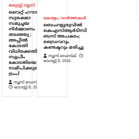
ലേറ്റസ്റ്റ് ന്യൂസ്
വൈറ്റ് ഹൗസ്
സുരക്ഷാ
കേരളം
,
വാർത്തകൾ
സമുച്ചയ
ബെംഗളൂരുവിൽ
നിർമ്മാണം
കെഎസ്ആർടിസി
തടഞ്ഞു ;
ബസ് അപകടം;
അപ്പീൽ
ഡ്രൈവറും
കോടതി
കണ്ടക്ടറും മരിച്ചു
വിധിക്കെതിരെ
ന്യൂസ് ഡെസ്ക്
സുപ്രീം
ഓഗസ്റ്റ്‌ 8, 2026
കോടതിയെ
സമീപിക്കുമെന്ന്
ട്രംപ്
ന്യൂസ് ഡെസ്ക്
ഓഗസ്റ്റ്‌ 8, 2026