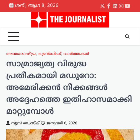
Skip
ശനി, ആഗ 8, 2026
Twitter
Facebook
LinkedIn
Instagr
yout
to
content
അന്താരാഷ്ട്രം
,
ട്രെൻഡിംഗ്
,
വാർത്തകൾ
സാമ്രാജ്യത്വ വിരുദ്ധ
പ്രതീകമായി മഡുറോ:
അമേരിക്കൻ നീക്കങ്ങൾ
അദ്ദേഹത്തെ ഇതിഹാസമാക്കി
മാറ്റുമ്പോൾ
ന്യൂസ് ഡെസ്ക്
ജനുവരി 6, 2026