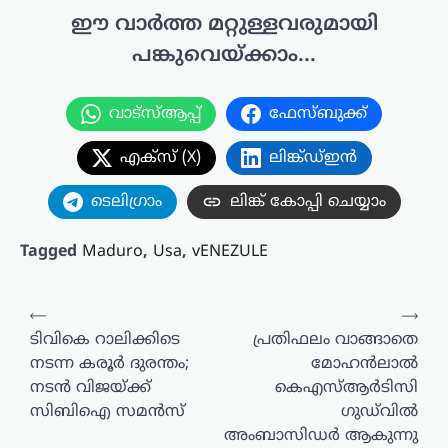
ഈ വാർത്ത മറ്റുള്ളവരുമായി
പങ്കുവെയ്ക്കാം...
വാട്സ്ആപ്പ്
ഫേസ്ബുക്ക്
എക്സ് (X)
ലിങ്ക്ഡ്ഇൻ
ടെലിഗ്രാം
ലിങ്ക് കോപ്പി ചെയ്യാം
Tagged
Maduro
,
Usa
,
vENEZULE
പോസ്റ്റുകളിലൂടെ
⟵
⟶
ടിവികെ റാലിക്കിടെ
പ്രതിഫലം വാങ്ങാതെ
നടന്ന കരൂർ ദുരന്തം;
മോഹൻലാൽ
നടൻ വിജയ്ക്ക്
കെഎസ്ആർടിസി
സിബിഐ സമൻസ്
ഗുഡ്‌വിൽ
അംബാസിഡർ ആകുന്നു