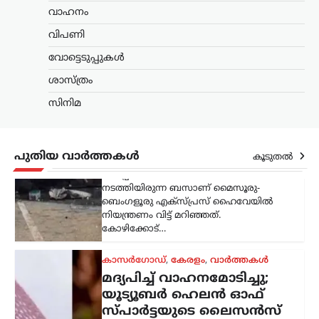
വാഹനം
കാസർഗോഡ്
,
കേരളം
,
വാർത്തകൾ
വിപണി
മദ്യപിച്ച് വാഹനമോടിച്ചു;
വോട്ടെടുപ്പുകൾ
യൂട്യൂബർ ഹെലൻ ഓഫ്
സ്പാർട്ടയുടെ ലൈസൻസ്
ശാസ്ത്രം
മൂന്ന് മാസത്തേക്ക്
സിനിമ
സസ്‌പെൻഡ്
ന്യൂസ് ഡെസ്ക്
ഓഗസ്റ്റ്‌ 8, 2026
മദ്യപിച്ച് വാഹനമോടിച്ച കേസിൽ
പുതിയ വാർത്തകൾ
കൂടുതൽ
യൂട്യൂബറായ എസ്.ആർ. ധന്യയുടെ
(ഹെലൻ ഓഫ് സ്പാർട്ട) ഡ്രൈവിങ്
ലൈസൻസ് മൂന്ന് മാസത്തേക്ക്
സസ്‌പെൻഡ് ചെയ്തു. മദ്യപിച്ച്
അപകടസാധ്യത സൃഷ്ടിക്കുന്ന തരത്തിൽ
വാഹനം…
ട്രെൻഡിംഗ്
,
ദേശീയം
,
വാർത്തകൾ
114 റാഫേൽ
യുദ്ധവിമാനങ്ങൾക്കായി
ഫ്രാൻസിന്റെ വമ്പൻ