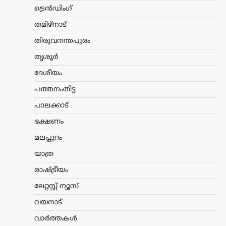
ട്രെൻഡിംഗ്
രാജ്യങ്ങൾക്കെതിരെ കടുത്ത
സാമ്പത്തിക നടപടികൾക്ക്
തമിഴ്നാട്
വഴിയൊരുക്കുന്ന ബില്ലിന് യുഎസ്
സെനറ്റ് അംഗീകാരം നൽകി. ഇന്ത്യ,
തിരുവനന്തപുരം
ചൈന ഉൾപ്പെടെയുള്ള രാജ്യങ്ങൾക്ക്
തൃശൂർ
100…
ദേശീയം
കേരളം
,
വാർത്തകൾ
പത്തനംതിട്ട
ബെംഗളൂരുവിൽ
കെഎസ്ആർടിസി ബസ്
പാലക്കാട്
അപകടം; ഡ്രൈവറും
ഭക്ഷണം
കണ്ടക്ടറും മരിച്ചു
മലപ്പുറം
ന്യൂസ് ഡെസ്ക്
ഓഗസ്റ്റ്‌ 8, 2026
യാത്ര
ബെംഗളൂരുവിൽ കെഎസ്ആർടിസി ബസ്
അപകടത്തിൽപ്പെട്ട് ഡ്രൈവറും
രാഷ്ട്രീയം
കണ്ടക്ടറും മരിച്ചു. കോഴിക്കോട്
ഡിപ്പോയിൽ നിന്ന് സർവീസ്
ലേറ്റസ്റ്റ് ന്യൂസ്
നടത്തിയിരുന്ന ബസാണ് മൈസൂരു-
വയനാട്
ബെംഗളൂരു എക്സ്പ്രസ് ഹൈവേയിൽ
നിയന്ത്രണം വിട്ട് മറിഞ്ഞത്.
വാർത്തകൾ
കോഴിക്കോട്…