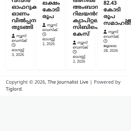
വമ്പൻ
അനിൽ
ലക്ഷം
82.43
നിർണായക ബില്ലിന്
ഓഫറുകളുമായി
അംബാനിക്കും
കോടി
കോടി
യുഎസ് സെനറ്റ്
ഓണം
റിലയൻസ്
രൂപ
രൂപ
അംഗീകാരം
വിൽപ്പന
ക്യാപിറ്റലിനുമെതിര
സമാഹരിച്
ന്യൂസ്
ന്യൂസ് ഡെസ്ക്
ഓഗസ്റ്റ്‌ 8, 2026
തുടങ്ങി
സിബിഐ
ഡെസ്ക്
ന്യൂസ്
കേസ്
റഷ്യയിൽ നിന്ന് എണ്ണയും
ന്യൂസ്
ഡെസ്ക്
പ്രകൃതിവാതകവും വാങ്ങുന്ന
ഓഗസ്റ്റ്‌
ഡെസ്ക്
ന്യൂസ്
2, 2026
രാജ്യങ്ങൾക്കെതിരെ കടുത്ത
ജൂലൈ
ഡെസ്ക്
ഓഗസ്റ്റ്‌
സാമ്പത്തിക നടപടികൾക്ക്
28, 2026
3, 2026
വഴിയൊരുക്കുന്ന ബില്ലിന് യുഎസ്
ഓഗസ്റ്റ്‌
സെനറ്റ് അംഗീകാരം നൽകി. ഇന്ത്യ,
2, 2026
ചൈന ഉൾപ്പെടെയുള്ള രാജ്യങ്ങൾക്ക്
100…
Copyright © 2026,
The Journalist Live
| Powered by
Tiglord
.