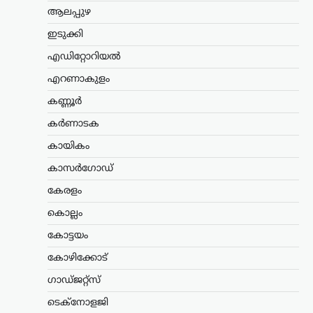
ന്യൂസ് ഡെസ്ക്
ഓഗസ്റ്റ്‌ 8, 2026
ആലപ്പുഴ
ഇന്ത്യൻ വ്യോമസേനയുടെ ശക്തി
വർധിപ്പിക്കുന്നതിന് നിർണായകമായ
ഇടുക്കി
നീക്കമായി 114 റാഫേൽ
എഡിറ്റോറിയൽ
യുദ്ധവിമാനങ്ങൾ വാങ്ങാനുള്ള
പദ്ധതിയിൽ ഇന്ത്യയിൽ തന്നെ 94
എറണാകുളം
വിമാനങ്ങൾ നിർമ്മിക്കാൻ ഫ്രാൻസ്
സന്നദ്ധത അറിയിച്ചു. ഇതുസംബന്ധിച്ച…
കണ്ണൂർ
കർണാടക
അന്താരാഷ്ട്രം
,
ട്രെൻഡിംഗ്
,
കായികം
ലേറ്റസ്റ്റ് ന്യൂസ്
ഇന്ത്യക്കും ചൈനക്കും
കാസർഗോഡ്
തിരിച്ചടി; റഷ്യൻ എണ്ണ
കേരളം
വാങ്ങുന്ന രാജ്യങ്ങൾക്ക്
100% വരെ തീരുവ;
കൊല്ലം
നിർണായക ബില്ലിന്
കോട്ടയം
യുഎസ് സെനറ്റ്
കോഴിക്കോട്
അംഗീകാരം
ഗാഡ്ജറ്റ്സ്
ന്യൂസ് ഡെസ്ക്
ഓഗസ്റ്റ്‌ 8, 2026
റഷ്യയിൽ നിന്ന് എണ്ണയും
ടെക്നോളജി
പ്രകൃതിവാതകവും വാങ്ങുന്ന