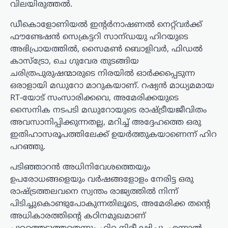
വിലയിരുത്തൽ.
ഡീകൊളോണിയൽ ഇന്റർനാഷണൽ നെറ്റ്‌വർക്ക്
ഫൗണ്ടേഷൻ സെക്രട്ടറി സാന്ഡയു ഹിറയുടെ
അഭിപ്രായത്തിൽ, സൈമൺ ബൊളിവർ, ഫിഡൽ
കാസ്ട്രോ, ചെ ഗുവേര തുടങ്ങിയ
ചരിത്രപുരുഷന്മാരുടെ നിരയിൽ ഓർക്കപ്പെടുന്ന
ഒരാളായി മഡുറോ മാറുകയാണ്. റഷ്യൻ മാധ്യമമായ
RT-യോട് സംസാരിക്കവെ, അമേരിക്കയുടെ
സൈനിക നടപടി മഡുറോയുടെ രാഷ്ട്രീയജീവിതം
അവസാനിപ്പിക്കുന്നതല്ല, മറിച്ച് അദ്ദേഹത്തെ ഒരു
ഇതിഹാസരൂപത്തിലേക്ക് ഉയർത്തുകയാണെന്ന് ഹിറ
പറഞ്ഞു.
പടിഞ്ഞാറൻ അധിനിവേശത്തെയും
ഉപരോധങ്ങളെയും വർഷങ്ങളോളം നേരിട്ട ഒരു
രാഷ്ട്രത്തലവനെ സ്വന്തം രാജ്യത്തിൽ നിന്ന്
പിടിച്ചുകൊണ്ടുപോകുന്നതിലൂടെ, അമേരിക്ക തന്റെ
അധികാരത്തിന്റെ കഠിനമുഖമാണ്