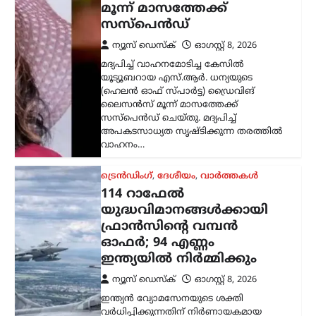
ഓഫർ; 94 എണ്ണം
ഇന്ത്യയിൽ നിർമ്മിക്കും
ന്യൂസ് ഡെസ്ക്
ഓഗസ്റ്റ്‌ 8, 2026
ഇന്ത്യൻ വ്യോമസേനയുടെ ശക്തി
വർധിപ്പിക്കുന്നതിന് നിർണായകമായ
നീക്കമായി 114 റാഫേൽ
യുദ്ധവിമാനങ്ങൾ വാങ്ങാനുള്ള
പദ്ധതിയിൽ ഇന്ത്യയിൽ തന്നെ 94
വിമാനങ്ങൾ നിർമ്മിക്കാൻ ഫ്രാൻസ്
സന്നദ്ധത അറിയിച്ചു. ഇതുസംബന്ധിച്ച…
അന്താരാഷ്ട്രം
,
ട്രെൻഡിംഗ്
,
ലേറ്റസ്റ്റ് ന്യൂസ്
ഇന്ത്യക്കും ചൈനക്കും
തിരിച്ചടി; റഷ്യൻ എണ്ണ
വാങ്ങുന്ന രാജ്യങ്ങൾക്ക്
100% വരെ തീരുവ;
നിർണായക ബില്ലിന്
യുഎസ് സെനറ്റ്
അംഗീകാരം