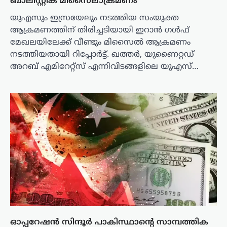
ബാലിസ്റ്റിക് മിസൈലാക്രമണം
യുഎസും ഇസ്രയേലും നടത്തിയ സംയുക്ത
ആക്രമണത്തിന് തിരിച്ചടിയായി ഇറാൻ ഗൾഫ്
മേഖലയിലേക്ക് വീണ്ടും മിസൈൽ ആക്രമണം
നടത്തിയതായി റിപ്പോർട്ട്. ഖത്തർ, യുണൈറ്റഡ്
അറബ് എമിറേറ്റ്സ് എന്നിവിടങ്ങളിലെ യുഎസ്…
ഓപ്പറേഷൻ സിന്ദൂർ പാകിസ്ഥാന്റെ സാമ്പത്തിക