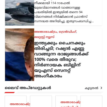
ന്യൂസ് ഡെസ്ക്
ഓഗസ്റ്റ്‌ 8, 2026
റഷ്യയിൽ നിന്ന് എണ്ണയും
പ്രകൃതിവാതകവും വാങ്ങുന്ന
രാജ്യങ്ങൾക്കെതിരെ കടുത്ത
സാമ്പത്തിക നടപടികൾക്ക്
വഴിയൊരുക്കുന്ന ബില്ലിന് യുഎസ്
സെനറ്റ് അംഗീകാരം നൽകി. ഇന്ത്യ,
ചൈന ഉൾപ്പെടെയുള്ള രാജ്യങ്ങൾക്ക്
100…
കേരളം
,
വാർത്തകൾ
ബെംഗളൂരുവിൽ
കെഎസ്ആർടിസി ബസ്
അപകടം; ഡ്രൈവറും
കണ്ടക്ടറും മരിച്ചു
ന്യൂസ് ഡെസ്ക്
ഓഗസ്റ്റ്‌ 8, 2026
ലൈവ് അപ്‌ഡേറ്റുകൾ
കൂടുതൽ
ബെംഗളൂരുവിൽ കെഎസ്ആർടിസി ബസ്
അപകടത്തിൽപ്പെട്ട് ഡ്രൈവറും
കണ്ടക്ടറും മരിച്ചു. കോഴിക്കോട്
അന്താരാഷ്ട്രം
,
ഡിപ്പോയിൽ നിന്ന് സർവീസ്
അന്താരാഷ്ട്രം
,