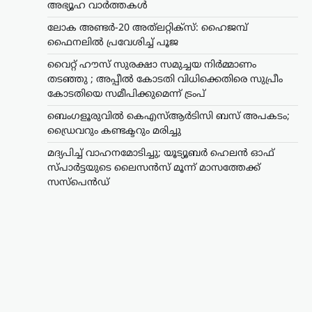
അഭ്യൂഹ വാർത്തകൾ
ലോക അണ്ടർ-20 അത്‌ലറ്റിക്സ്: ഹൈജമ്പ്
ഫൈനലിൽ പ്രവേശിച്ച് പൂജ
വൈറ്റ് ഹൗസ് സുരക്ഷാ സമുച്ചയ നിർമ്മാണം
തടഞ്ഞു ; അപ്പീൽ കോടതി വിധിക്കെതിരെ സുപ്രീം
കോടതിയെ സമീപിക്കുമെന്ന് ട്രംപ്
ബെംഗളൂരുവിൽ കെഎസ്ആർടിസി ബസ് അപകടം;
ഡ്രൈവറും കണ്ടക്ടറും മരിച്ചു
മദ്യപിച്ച് വാഹനമോടിച്ചു; യൂട്യൂബർ ഹെലൻ ഓഫ്
സ്പാർട്ടയുടെ ലൈസൻസ് മൂന്ന് മാസത്തേക്ക്
സസ്‌പെൻഡ്
കാസർഗോഡ്
,
കേരളം
,
വാർത്തകൾ
മദ്യപിച്ച് വാഹനമോടിച്ചു;