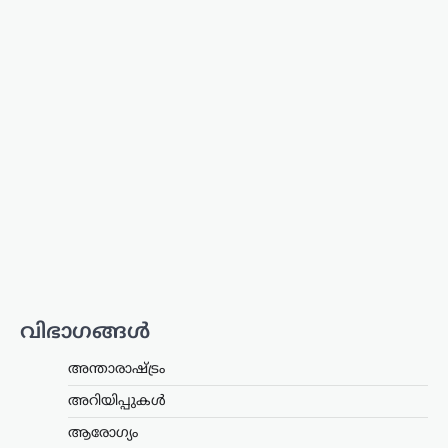
യൂട്യൂബർ ഹെലൻ ഓഫ്
സ്പാർട്ടയുടെ ലൈസൻസ്
മൂന്ന് മാസത്തേക്ക്
സസ്‌പെൻഡ്
ന്യൂസ് ഡെസ്ക്
ഓഗസ്റ്റ്‌ 8, 2026
മദ്യപിച്ച് വാഹനമോടിച്ച കേസിൽ
യൂട്യൂബറായ എസ്.ആർ. ധന്യയുടെ
(ഹെലൻ ഓഫ് സ്പാർട്ട) ഡ്രൈവിങ്
ലൈസൻസ് മൂന്ന് മാസത്തേക്ക്
സസ്‌പെൻഡ് ചെയ്തു. മദ്യപിച്ച്
അപകടസാധ്യത സൃഷ്ടിക്കുന്ന തരത്തിൽ
വാഹനം…
ട്രെൻഡിംഗ്
,
ദേശീയം
,
വാർത്തകൾ
114 റാഫേൽ
വിഭാഗങ്ങൾ
യുദ്ധവിമാനങ്ങൾക്കായി
അന്താരാഷ്ട്രം
ഫ്രാൻസിന്റെ വമ്പൻ
ഓഫർ; 94 എണ്ണം
അറിയിപ്പുകൾ
ഇന്ത്യയിൽ നിർമ്മിക്കും
ആരോഗ്യം