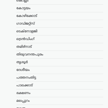
ഓഡിറ്റ് ചെയ്തതായി
കൊല്ലം
വിശദീകരണം
കോട്ടയം
ന്യൂസ് ഡെസ്ക്
ഓഗസ്റ്റ്‌ 7, 2026
കോഴിക്കോട്
അയോധ്യ രാമക്ഷേത്രത്തിനായി ലഭിച്ച
ഗാഡ്ജറ്റ്സ്
3,300 കോടി രൂപയുടെ സംഭാവനകളുടെ
വിനിയോഗത്തിൽ യാതൊരു ക്രമക്കേടും
ടെക്നോളജി
നടന്നിട്ടില്ലെന്ന് സർക്കാർ വൃത്തങ്ങൾ
വ്യക്തമാക്കി. സംഭാവന തുകയുടെ
ട്രെൻഡിംഗ്
ഉപയോഗവുമായി ബന്ധപ്പെട്ട് ഉയർന്ന
തമിഴ്നാട്
ആരോപണങ്ങൾ…
തിരുവനന്തപുരം
കേരളം
,
തിരുവനന്തപുരം
,
വാർത്തകൾ
തൃശൂർ
വീട്ടുപടിക്കലെ പെൻഷൻ
വിതരണം നിർത്തുന്നത്
ദേശീയം
അനീതി; ഉത്തരവ്
പത്തനംതിട്ട
പിൻവലിക്കണമെന്ന്
പാലക്കാട്
പിണറായി വിജയൻ
ഭക്ഷണം
ന്യൂസ് ഡെസ്ക്
ഓഗസ്റ്റ്‌ 7, 2026
സഹകരണ ബാങ്കുകൾ മുഖേന
മലപ്പുറം
ഗുണഭോക്താക്കളുടെ വീടുകളിലെത്തി