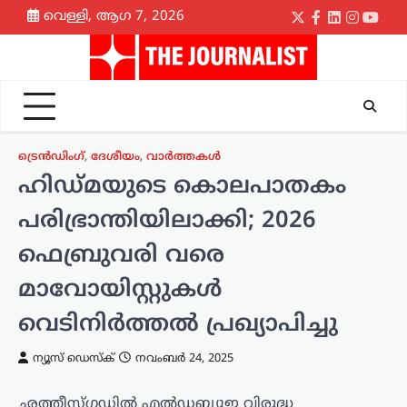
Skip
വെള്ളി, ആഗ 7, 2026
Twitter
Facebook
LinkedIn
Instagr
yout
to
content
ട്രെൻഡിംഗ്
,
ദേശീയം
,
വാർത്തകൾ
ഹിഡ്മയുടെ കൊലപാതകം
പരിഭ്രാന്തിയിലാക്കി; 2026
ഫെബ്രുവരി വരെ
മാവോയിസ്റ്റുകൾ
വെടിനിർത്തൽ പ്രഖ്യാപിച്ചു
ന്യൂസ് ഡെസ്ക്
നവംബർ 24, 2025
ഛത്തീസ്ഗഡിൽ എൽഡബ്ല്യുഇ വിരുദ്ധ