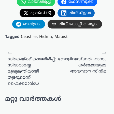
വാട്സ്ആപ്പ്
ഫേസ്ബുക്ക്
എക്സ് (X)
ലിങ്ക്ഡ്ഇൻ
ടെലിഗ്രാം
ലിങ്ക് കോപ്പി ചെയ്യാം
Tagged
Ceasfire
,
Hidma
,
Maoist
പോസ്റ്റുകളിലൂടെ
⟵
⟶
ഡികെയ്ക്ക് കാത്തിരിപ്പ്;
ബോളിവുഡ് ഇതിഹാസം
സിദ്ധരാമയ്യ
ധര്‍മേന്ദ്രയുടെ
മുഖ്യമന്ത്രിയായി
അവസാന സിനിമ
തുടരുമെന്ന്
ഹൈക്കമാൻഡ്
മറ്റു വാർത്തകൾ