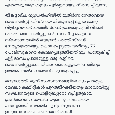
ഏതൊരു ആവശ്യവും പൂർണ്ണമായും നിരസിച്ചിരുന്നു.
തിങ്കളാഴ്ച, ന്യൂഡൽഹിയിൽ മുതിർന്ന നേതാവായ
മാവോയിസ്റ്റ് ഹിഡ്മയെ പിന്തുണച്ച് മുദ്രാവാക്യം
വിളിച്ചവരോട് ഛത്തീസ്ഗഢ് ഉപമുഖ്യമന്ത്രി വിജയ്
ശർമ്മ, മാവോയിസ്റ്റുകൾ സ്ഥാപിച്ച ഐഇഡി
സ്ഫോടനത്തിൽ മുഴുവൻ ഛത്തീസ്ഗഢ്
നേതൃത്വത്തെയും കൊലപ്പെടുത്തിയതിനും, 76
പോലീസുകാരെ കൊലപ്പെടുത്തിയതിനും, പ്രത്യേകിച്ച്
എട്ട് മാസം പ്രായമുള്ള ഒരു കുട്ടിയെ
മാവോയിസ്റ്റുകൾ ജീവനോടെ ചുട്ടുകൊന്നതിനും
ഉത്തരം നൽകണമെന്ന് ആവശ്യപ്പെട്ടു.
മറുവശത്ത്, മൂന്ന് സംസ്ഥാനങ്ങളിലെയും പ്രത്യേക
മേഖലാ കമ്മിറ്റികൾ പുറത്തിറക്കിയതും മാവോയിസ്റ്റ്
സംഘടനയുടെ പൊളിറ്റ്ബ്യൂറോ ഒപ്പിട്ടതുമായ
പ്രസ്താവന, സംഘടനയുടെ ദുർബലതയെ
പരസ്യമായി സമ്മതിക്കുന്നു. സുരക്ഷാ
ഉദ്യോഗസ്ഥർക്കെതിരായ നിരവധി