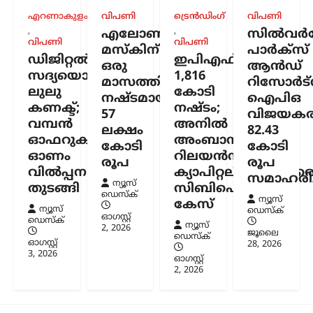
സർക്കാർ; 3,300 കോടി
എറണാകുളം
വിപണി
ട്രെൻഡിംഗ്
വിപണി
രൂപയുടെ കണക്കുകൾ
,
,
എലോൺ
സിൽവർസ്
ഓഡിറ്റ് ചെയ്തതായി
വിപണി
വിപണി
മസ്കിന്
പാർക്സ്
ഡിജിറ്റൽ
ഇപിഎഫ്ഒയ്ക്ക്
വിശദീകരണം
ഒരു
ആൻഡ്
സദ്യയൊരുക്കി
1,816
മാസത്തിനുള്ളിൽ
റിസോർട്
ന്യൂസ് ഡെസ്ക്
ഓഗസ്റ്റ്‌ 7, 2026
ലുലു
കോടി
നഷ്ടമായത്
ഐപിഒ
അയോധ്യ രാമക്ഷേത്രത്തിനായി ലഭിച്ച
കണക്ട്;
നഷ്ടം;
57
വിജയകര
3,300 കോടി രൂപയുടെ സംഭാവനകളുടെ
വമ്പൻ
അനിൽ
വിനിയോഗത്തിൽ യാതൊരു ക്രമക്കേടും
ലക്ഷം
82.43
ഓഫറുകളുമായി
അംബാനിക്കും
നടന്നിട്ടില്ലെന്ന് സർക്കാർ വൃത്തങ്ങൾ
കോടി
കോടി
വ്യക്തമാക്കി. സംഭാവന തുകയുടെ
ഓണം
റിലയൻസ്
രൂപ
രൂപ
ഉപയോഗവുമായി ബന്ധപ്പെട്ട് ഉയർന്ന
വിൽപ്പന
ക്യാപിറ്റലിനുമെതിര
സമാഹരിച്
ആരോപണങ്ങൾ…
ന്യൂസ്
തുടങ്ങി
സിബിഐ
ഡെസ്ക്
ന്യൂസ്
കേസ്
ന്യൂസ്
ഡെസ്ക്
ഓഗസ്റ്റ്‌
ഡെസ്ക്
ന്യൂസ്
2, 2026
ജൂലൈ
ഡെസ്ക്
ഓഗസ്റ്റ്‌
28, 2026
3, 2026
ഓഗസ്റ്റ്‌
2, 2026