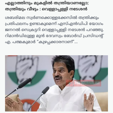
എല്ലാത്തിനും മുകളില്‍ തന്ത്രിയാണല്ലോ;
തന്ത്രിയും വീഴും : വെള്ളാപ്പള്ളി നടേശൻ
ശബരിമല സ്വർണക്കൊള്ളക്കേസിൽ തന്ത്രിക്കും
പ്രതിഫലനം ഉണ്ടാകുമെന്ന് എസ്എൻഡിപി യോഗം
ജനറൽ സെക്രട്ടറി വെള്ളാപ്പള്ളി നടേശൻ പറഞ്ഞു.
റിമാൻഡിലുള്ള മുൻ ദേവസ്വം ബോർഡ് പ്രസിഡന്റ്
എ. പത്മകുമാർ “കുഴപ്പക്കാരനാണ്”…