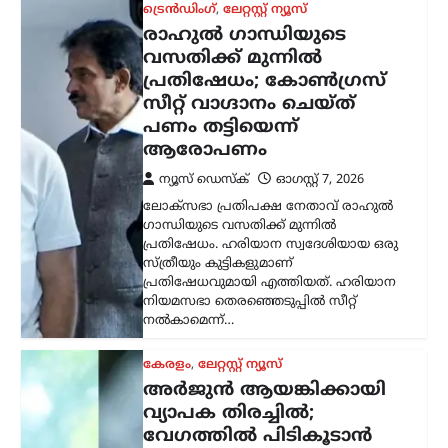
കേരളം
,
ലേറ്റസ്റ്റ് ന്യൂസ്
അര്‍ജുന്‍ ആയങ്കിക്കായി
വ്യാപക തിരച്ചില്‍;
വേഗത്തില്‍ പിടികൂടാന്‍
നിര്‍ദേശം നല്‍കി രമേശ്
ചെന്നിത്തല
ന്യൂസ് ഡെസ്ക്
ഓഗസ്റ്റ്‌ 7, 2026
പൊലീസിനെ പരസ്യമായി വെല്ലുവിളിച്ച
അര്‍ജുന്‍ ആയങ്കിയെ എത്രയും വേഗം
പിടികൂടാന്‍ ആഭ്യന്തരമന്ത്രി രമേശ്
ചെന്നിത്തല നിര്‍ദേശം നല്‍കിയതിനെ
തുടര്‍ന്ന് സംസ്ഥാനത്ത് പൊലീസ്
പരിശോധന ശക്തമാക്കി.
കൊച്ചിയടക്കമുള്ള വിവിധ…
ട്രെൻഡിംഗ്
,
ദേശീയം
,
ലേറ്റസ്റ്റ് ന്യൂസ്
അയോധ്യ രാമക്ഷേത്ര
ഫണ്ടിൽ ക്രമക്കേടില്ലെന്ന്
സർക്കാർ; 3,300 കോടി