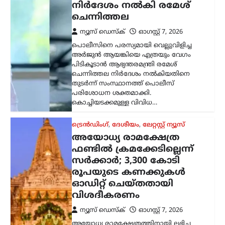
രൂപയുടെ കണക്കുകൾ
ഓഡിറ്റ് ചെയ്തതായി
വിശദീകരണം
ന്യൂസ് ഡെസ്ക്
ഓഗസ്റ്റ്‌ 7, 2026
അയോധ്യ രാമക്ഷേത്രത്തിനായി ലഭിച്ച
3,300 കോടി രൂപയുടെ സംഭാവനകളുടെ
വിനിയോഗത്തിൽ യാതൊരു ക്രമക്കേടും
നടന്നിട്ടില്ലെന്ന് സർക്കാർ വൃത്തങ്ങൾ
വ്യക്തമാക്കി. സംഭാവന തുകയുടെ
ഉപയോഗവുമായി ബന്ധപ്പെട്ട് ഉയർന്ന
ആരോപണങ്ങൾ…
കേരളം
,
തിരുവനന്തപുരം
,
വാർത്തകൾ
വീട്ടുപടിക്കലെ പെൻഷൻ
വിതരണം നിർത്തുന്നത്
അനീതി; ഉത്തരവ്
പിൻവലിക്കണമെന്ന്
പിണറായി വിജയൻ
ന്യൂസ് ഡെസ്ക്
ഓഗസ്റ്റ്‌ 7, 2026
സഹകരണ ബാങ്കുകൾ മുഖേന