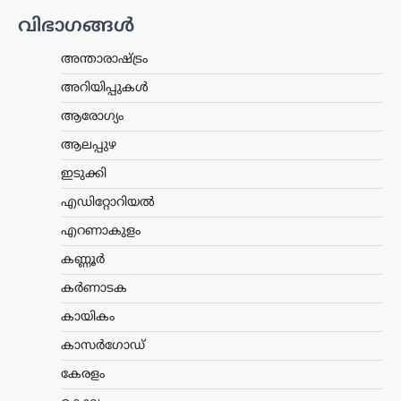
കേരളം
,
ലേറ്റസ്റ്റ് ന്യൂസ്
വിഭാഗങ്ങൾ
അര്‍ജുന്‍ ആയങ്കിക്കായി
വ്യാപക തിരച്ചില്‍;
അന്താരാഷ്ട്രം
വേഗത്തില്‍ പിടികൂടാന്‍
നിര്‍ദേശം നല്‍കി രമേശ്
അറിയിപ്പുകൾ
ചെന്നിത്തല
ആരോഗ്യം
ന്യൂസ് ഡെസ്ക്
ഓഗസ്റ്റ്‌ 7, 2026
ആലപ്പുഴ
പൊലീസിനെ പരസ്യമായി വെല്ലുവിളിച്ച
ഇടുക്കി
അര്‍ജുന്‍ ആയങ്കിയെ എത്രയും വേഗം
പിടികൂടാന്‍ ആഭ്യന്തരമന്ത്രി രമേശ്
എഡിറ്റോറിയൽ
ചെന്നിത്തല നിര്‍ദേശം നല്‍കിയതിനെ
തുടര്‍ന്ന് സംസ്ഥാനത്ത് പൊലീസ്
എറണാകുളം
പരിശോധന ശക്തമാക്കി.
കണ്ണൂർ
കൊച്ചിയടക്കമുള്ള വിവിധ…
കർണാടക
ട്രെൻഡിംഗ്
,
ദേശീയം
,
ലേറ്റസ്റ്റ് ന്യൂസ്
കായികം
അയോധ്യ രാമക്ഷേത്ര
ഫണ്ടിൽ ക്രമക്കേടില്ലെന്ന്
കാസർഗോഡ്
സർക്കാർ; 3,300 കോടി
കേരളം
രൂപയുടെ കണക്കുകൾ