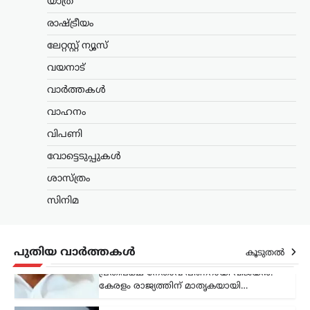
യാത്ര
ക്ഷേമപെൻഷൻ വിതരണം ചെയ്യുന്ന
സംവിധാനം അവസാനിപ്പിക്കാനുള്ള
രാഷ്ട്രീയം
സർക്കാർ നടപടിയെ വിമർശിച്ച്
പ്രതിപക്ഷ നേതാവ് പിണറായി വിജയൻ.
ലേറ്റസ്റ്റ് ന്യൂസ്
കേരളം രാജ്യത്തിന് മാതൃകയായി…
വയനാട്
ട്രെൻഡിംഗ്
,
ലേറ്റസ്റ്റ് ന്യൂസ്
വാർത്തകൾ
രാഹുൽ ഗാന്ധിയുടെ
വാഹനം
വസതിക്ക് മുന്നിൽ
വിപണി
പ്രതിഷേധം; കോൺഗ്രസ്
സീറ്റ് വാഗ്ദാനം ചെയ്ത്
വോട്ടെടുപ്പുകൾ
പണം തട്ടിയെന്ന്
ശാസ്ത്രം
ആരോപണം
സിനിമ
ന്യൂസ് ഡെസ്ക്
ഓഗസ്റ്റ്‌ 7, 2026
ലോക്സഭാ പ്രതിപക്ഷ നേതാവ് രാഹുൽ
ഗാന്ധിയുടെ വസതിക്ക് മുന്നിൽ
പ്രതിഷേധം. ഹരിയാന സ്വദേശിയായ ഒരു
പുതിയ വാർത്തകൾ
കൂടുതൽ
സ്ത്രീയും കുട്ടികളുമാണ്
പ്രതിഷേധവുമായി എത്തിയത്. ഹരിയാന
നിയമസഭാ തെരഞ്ഞെടുപ്പിൽ സീറ്റ്
നൽകാമെന്ന്…