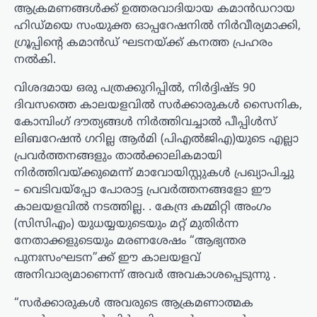
ആക്രമണങ്ങൾക്ക് ഉത്തരവാദിയായ കമാൻഡറായ
ഹിഡ്മയെ സംയുക്ത ഓപ്പറേഷനിൽ നിർവീര്യമാക്കി,
ഗ്രൂപ്പിന്റെ കമാൻഡ് ഘടനയ്ക്ക് കനത്ത പ്രഹരം
നൽകി.
വിശദമായ ഒരു പത്രക്കുറിപ്പിൽ, നിർദ്ദിഷ്ട 90
ദിവസത്തെ കാലയളവിൽ സർക്കാരുകൾ സൈനിക,
കോമ്പിംഗ് ദൗത്യങ്ങൾ നിർത്തിവച്ചാൽ പീപ്പിൾസ്
ലിബറേഷൻ ഗറില്ല ആർമി (പി‌എൽ‌ജി‌എ)യുടെ എല്ലാ
പ്രവർത്തനങ്ങളും താൽക്കാലികമായി
നിർത്തിവയ്ക്കുമെന്ന് മാവോയിസ്റ്റുകൾ പ്രഖ്യാപിച്ചു
– വെടിവയ്പ്പോ പോരാട്ട പ്രവർത്തനങ്ങളോ ഈ
കാലയളവിൽ നടത്തില്ല. . കേന്ദ്ര കമ്മിറ്റി അംഗം
(സിസിഎം) യുധയ്യയുടെയും മറ്റ് മുതിർന്ന
നേതാക്കളുടെയും മരണശേഷം “ആഭ്യന്തര
പുനഃസംഘടന”ക്ക് ഈ കാലയളവ്
അനിവാര്യമാണെന്ന് അവർ അവകാശപ്പെടുന്നു .
“സർക്കാരുകൾ അവരുടെ ആക്രമണാത്മക