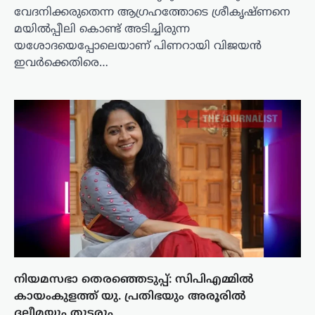
വേദനിക്കരുതെന്ന ആഗ്രഹത്തോടെ ശ്രീകൃഷ്ണനെ
മയില്‍പ്പീലി കൊണ്ട് അടിച്ചിരുന്ന
യശോദയെപ്പോലെയാണ് പിണറായി വിജയന്‍
ഇവര്‍ക്കെതിരെ…
നിയമസഭാ തെരഞ്ഞെടുപ്പ്: സിപിഎമ്മിൽ
കായംകുളത്ത് യു. പ്രതിഭയും അരൂരിൽ
ദലീമയും തുടരും