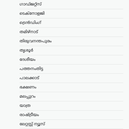
ഗാഡ്ജറ്റ്സ്
അന്താരാഷ്ട്രം
,
ട്രെൻഡിംഗ്
,
ടെക്നോളജി
ലേറ്റസ്റ്റ് ന്യൂസ്
ട്രെൻഡിംഗ്
കൊടുംചൂടിൽ നായിറച്ചി
സൂപ്പ് കുടിക്കാൻ
തമിഴ്നാട്
സർക്കാർ നിർദേശം;
തിരുവനന്തപുരം
ഉത്തരകൊറിയയുടെ
ഉപദേശം ചർച്ചയാകുന്നു
തൃശൂർ
ദേശീയം
ന്യൂസ് ഡെസ്ക്
ഓഗസ്റ്റ്‌ 6, 2026
ഉത്തരകൊറിയയിൽ അനുഭവപ്പെടുന്ന
പത്തനംതിട്ട
അതിശക്തമായ ചൂടിനിടെ
പാലക്കാട്
പൊതുജനങ്ങൾക്കായി സർക്കാർ
നൽകിയ ആരോഗ്യ നിർദേശം
ഭക്ഷണം
അന്താരാഷ്ട്ര തലത്തിൽ ശ്രദ്ധ നേടുന്നു.
ശരീരത്തിന് ഊർജം പകരാനും ചൂടിന്റെ
മലപ്പുറം
ദോഷഫലങ്ങൾ കുറയ്ക്കാനുമായി
യാത്ര
നായിറച്ചി…
രാഷ്ട്രീയം
കായികം
ലേറ്റസ്റ്റ് ന്യൂസ്
കോമൺവെൽത്ത്