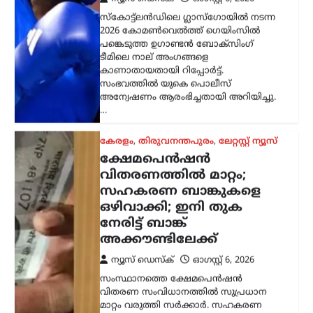
ഒഴിവാക്കി; ഇനി തുക
നേരിട്ട് ബാങ്ക്
അക്കൗണ്ടിലേക്ക്
ന്യൂസ് ഡെസ്ക്
ഓഗസ്റ്റ്‌ 6, 2026
സംസ്ഥാനത്തെ ക്ഷേമപെൻഷൻ
വിതരണ സംവിധാനത്തിൽ സുപ്രധാന
മാറ്റം വരുത്തി സർക്കാർ. സഹകരണ
ബാങ്കുകൾ മുഖേന
ഗുണഭോക്താക്കളുടെ വീടുകളിൽ നേരിട്ട്
പെൻഷൻ എത്തിക്കുന്ന രീതി
അവസാനിപ്പിച്ച്, തുക നേരിട്ട്…
ട്രെൻഡിംഗ്
,
ദേശീയം
,
ലേറ്റസ്റ്റ് ന്യൂസ്
ജെൻ Zഉം ജെൻ
ആൽഫയും കൂടുതൽ
സത്യസന്ധർ; വിദ്യാഭ്യാസ
സംവിധാനത്തിൽ
പരിഷ്കാരം വേണം:
മോഹൻ ഭാഗവത്
ന്യൂസ് ഡെസ്ക്
ഓഗസ്റ്റ്‌ 6, 2026