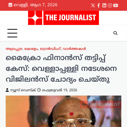
Skip
വെള്ളി, ആഗ 7, 2026
Twitter
Facebook
LinkedIn
Instagr
yout
to
content
ആലപ്പുഴ
,
കേരളം
,
ട്രെൻഡിംഗ്
,
വാർത്തകൾ
മൈക്രോ ഫിനാൻസ് തട്ടിപ്പ്
കേസ്: വെള്ളാപ്പള്ളി നടേശനെ
വിജിലൻസ് ചോദ്യം ചെയ്തു
ന്യൂസ് ഡെസ്ക്
ഫെബ്രുവരി 19, 2026