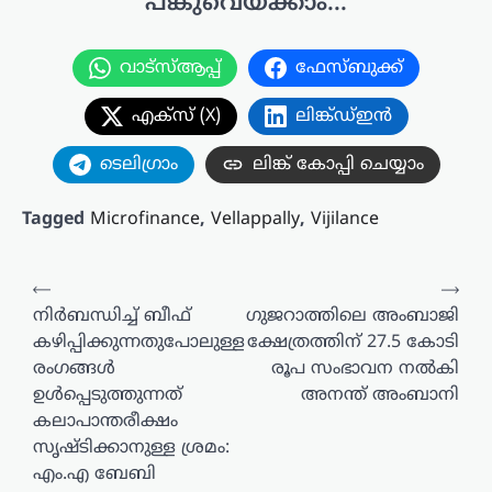
പങ്കുവെയ്ക്കാം...
വാട്സ്ആപ്പ്
ഫേസ്ബുക്ക്
എക്സ് (X)
ലിങ്ക്ഡ്ഇൻ
ടെലിഗ്രാം
ലിങ്ക് കോപ്പി ചെയ്യാം
Tagged
Microfinance
,
Vellappally
,
Vijilance
പോസ്റ്റുകളിലൂടെ
⟵
⟶
നിർബന്ധിച്ച് ബീഫ്
ഗുജറാത്തിലെ അംബാജി
കഴിപ്പിക്കുന്നതുപോലുള്ള
ക്ഷേത്രത്തിന് 27.5 കോടി
രംഗങ്ങൾ
രൂപ സംഭാവന നൽകി
ഉൾപ്പെടുത്തുന്നത്
അനന്ത് അംബാനി
കലാപാന്തരീക്ഷം
സൃഷ്ടിക്കാനുള്ള ശ്രമം:
എം.എ ബേബി