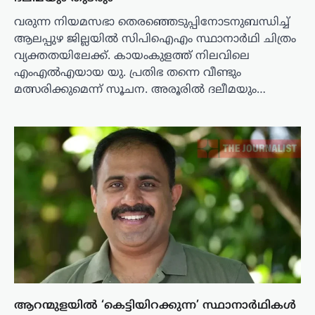
വരുന്ന നിയമസഭാ തെരഞ്ഞെടുപ്പിനോടനുബന്ധിച്ച്
ആലപ്പുഴ ജില്ലയിൽ സിപിഐഎം സ്ഥാനാർഥി ചിത്രം
വ്യക്തതയിലേക്ക്. കായംകുളത്ത് നിലവിലെ
എംഎൽഎയായ യു. പ്രതിഭ തന്നെ വീണ്ടും
മത്സരിക്കുമെന്ന് സൂചന. അരൂരിൽ ദലീമയും…
ആറന്മുളയിൽ ‘കെട്ടിയിറക്കുന്ന’ സ്ഥാനാർഥികൾ