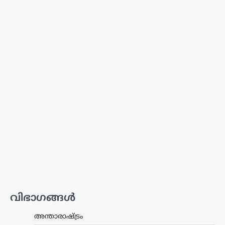
ന്യൂസ് ഡെസ്ക്
ഓഗസ്റ്റ്‌ 6, 2026
സ്കോട്ട്‌ലൻഡിലെ ഗ്ലാസ്‌ഗോയിൽ നടന്ന
2026 കോമൺവെൽത്ത് ഗെയിംസിൽ
പങ്കെടുത്ത ഉഗാണ്ടൻ ബോക്സിംഗ്
ടീമിലെ നാല് അംഗങ്ങളെ
കാണാതായതായി റിപ്പോർട്ട്.
സംഭവത്തിൽ യുകെ പൊലീസ്
അന്വേഷണം ആരംഭിച്ചതായി അറിയിച്ചു.
…
കേരളം
,
തിരുവനന്തപുരം
,
ലേറ്റസ്റ്റ് ന്യൂസ്
ക്ഷേമപെൻഷൻ
വിതരണത്തിൽ മാറ്റം;
സഹകരണ ബാങ്കുകളെ
ഒഴിവാക്കി; ഇനി തുക
നേരിട്ട് ബാങ്ക്
അക്കൗണ്ടിലേക്ക്
ന്യൂസ് ഡെസ്ക്
ഓഗസ്റ്റ്‌ 6, 2026
വിഭാഗങ്ങൾ
സംസ്ഥാനത്തെ ക്ഷേമപെൻഷൻ
വിതരണ സംവിധാനത്തിൽ സുപ്രധാന
അന്താരാഷ്ട്രം
മാറ്റം വരുത്തി സർക്കാർ. സഹകരണ