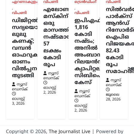
എറണാകുളം
വിപണി
ട്രെൻഡിംഗ്
വിപണി
ആൽഫയും കൂടുതൽ
,
,
എലോൺ
സിൽവർസ്
സത്യസന്ധർ; വിദ്യാഭ്യാസ
വിപണി
വിപണി
മസ്കിന്
പാർക്സ്
സംവിധാനത്തിൽ
ഡിജിറ്റൽ
ഇപിഎഫ്ഒയ്ക്ക്
ഒരു
ആൻഡ്
പരിഷ്കാരം വേണം:
സദ്യയൊരുക്കി
1,816
മാസത്തിനുള്ളിൽ
റിസോർട്
മോഹൻ ഭാഗവത്
ലുലു
കോടി
നഷ്ടമായത്
ഐപിഒ
കണക്ട്;
നഷ്ടം;
57
വിജയകര
ന്യൂസ് ഡെസ്ക്
ഓഗസ്റ്റ്‌ 6, 2026
വമ്പൻ
അനിൽ
ലക്ഷം
82.43
രാജ്യത്തെ യുവതലമുറയെയും
ഓഫറുകളുമായി
അംബാനിക്കും
കോടി
കോടി
വിദ്യാഭ്യാസ സമ്പ്രദായത്തെയും കുറിച്ച്
ഓണം
റിലയൻസ്
ശ്രദ്ധേയമായ പരാമർശങ്ങളുമായി
രൂപ
രൂപ
വിൽപ്പന
ക്യാപിറ്റലിനുമെതിര
ആർ.എസ്.എസ് മേധാവി മോഹൻ
സമാഹരിച്
ന്യൂസ്
ഭാഗവത്. നിലവിലെ മുതിർന്ന
തുടങ്ങി
സിബിഐ
ഡെസ്ക്
തലമുറയെക്കാൾ കൂടുതൽ
ന്യൂസ്
കേസ്
ന്യൂസ്
ഡെസ്ക്
സത്യസന്ധതയും തുറന്ന മനസും ‘ജെൻ
ഓഗസ്റ്റ്‌
ഡെസ്ക്
Z’യും…
ന്യൂസ്
2, 2026
ജൂലൈ
ഡെസ്ക്
ഓഗസ്റ്റ്‌
28, 2026
3, 2026
ഓഗസ്റ്റ്‌
2, 2026
Copyright © 2026,
The Journalist Live
| Powered by