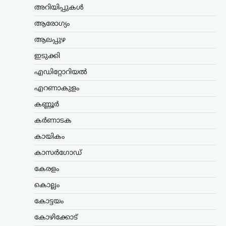
ബാങ്കുകൾ മുഖേന
അറിയിപ്പുകൾ
ഗുണഭോക്താക്കളുടെ വീടുകളിൽ നേരിട്ട്
ആരോഗ്യം
പെൻഷൻ എത്തിക്കുന്ന രീതി
അവസാനിപ്പിച്ച്, തുക നേരിട്ട്…
ആലപ്പുഴ
ഇടുക്കി
ട്രെൻഡിംഗ്
,
ദേശീയം
,
ലേറ്റസ്റ്റ് ന്യൂസ്
ജെൻ Zഉം ജെൻ
എഡിറ്റോറിയൽ
ആൽഫയും കൂടുതൽ
എറണാകുളം
സത്യസന്ധർ; വിദ്യാഭ്യാസ
സംവിധാനത്തിൽ
കണ്ണൂർ
പരിഷ്കാരം വേണം:
കർണാടക
മോഹൻ ഭാഗവത്
കായികം
ന്യൂസ് ഡെസ്ക്
ഓഗസ്റ്റ്‌ 6, 2026
കാസർഗോഡ്
രാജ്യത്തെ യുവതലമുറയെയും
വിദ്യാഭ്യാസ സമ്പ്രദായത്തെയും കുറിച്ച്
കേരളം
ശ്രദ്ധേയമായ പരാമർശങ്ങളുമായി
ആർ.എസ്.എസ് മേധാവി മോഹൻ
കൊല്ലം
ഭാഗവത്. നിലവിലെ മുതിർന്ന
കോട്ടയം
തലമുറയെക്കാൾ കൂടുതൽ
സത്യസന്ധതയും തുറന്ന മനസും ‘ജെൻ
കോഴിക്കോട്
Z’യും…