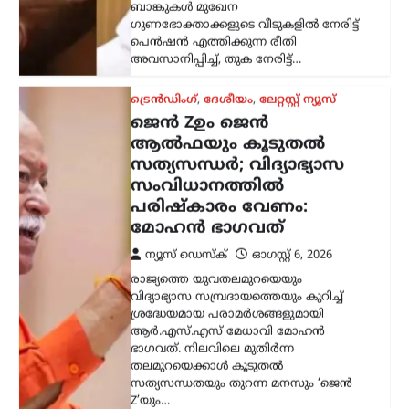
രാജ്യത്തെ യുവതലമുറയെയും
വിദ്യാഭ്യാസ സമ്പ്രദായത്തെയും കുറിച്ച്
ശ്രദ്ധേയമായ പരാമർശങ്ങളുമായി
ആർ.എസ്.എസ് മേധാവി മോഹൻ
ഭാഗവത്. നിലവിലെ മുതിർന്ന
തലമുറയെക്കാൾ കൂടുതൽ
സത്യസന്ധതയും തുറന്ന മനസും ‘ജെൻ
Z’യും…
അന്താരാഷ്ട്രം
,
ട്രെൻഡിംഗ്
,
ലേറ്റസ്റ്റ് ന്യൂസ്
കൊടുംചൂടിൽ നായിറച്ചി
സൂപ്പ് കുടിക്കാൻ
സർക്കാർ നിർദേശം;
ഉത്തരകൊറിയയുടെ
ഉപദേശം ചർച്ചയാകുന്നു
ന്യൂസ് ഡെസ്ക്
ഓഗസ്റ്റ്‌ 6, 2026
ഉത്തരകൊറിയയിൽ അനുഭവപ്പെടുന്ന
അതിശക്തമായ ചൂടിനിടെ
പൊതുജനങ്ങൾക്കായി സർക്കാർ
നൽകിയ ആരോഗ്യ നിർദേശം