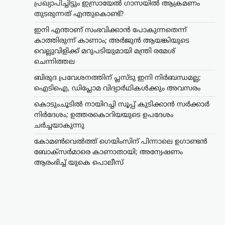
പ്രഖ്യാപിച്ചിട്ടും ഇസ്രായേൽ ഗാസയിൽ ആക്രമണം
തുടരുന്നത് എന്തുകൊണ്ട്?
ഇനി എന്താണ് സംഭവിക്കാൻ പോകുന്നതെന്ന്
കാത്തിരുന്ന് കാണാം; അർജുൻ ആയങ്കിയുടെ
വെല്ലുവിളിക്ക് മറുപടിയുമായി മന്ത്രി രമേശ്
ചെന്നിത്തല
ബിരുദ പ്രവേശനത്തിന് പ്ലസ്ടു ഇനി നിർബന്ധമല്ല;
ഐടിഐ, ഡിപ്ലോമ വിദ്യാർഥികൾക്കും അവസരം
കൊടുംചൂടിൽ നായിറച്ചി സൂപ്പ് കുടിക്കാൻ സർക്കാർ
നിർദേശം; ഉത്തരകൊറിയയുടെ ഉപദേശം
ചർച്ചയാകുന്നു
കായികം
കോമൺവെൽത്ത്
കോമൺവെൽത്ത് ഗെയിംസിന് പിന്നാലെ ഉഗാണ്ടൻ
ഗെയിംസിന് പിന്നാലെ
ബോക്സർമാരെ കാണാതായി; അന്വേഷണം
ഉഗാണ്ടൻ
ആരംഭിച്ച് യുകെ പൊലീസ്
ബോക്സർമാരെ
കാണാതായി;
അന്വേഷണം ആരംഭിച്ച്
യുകെ പൊലീസ്