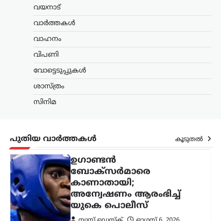
ഗെയിംസിന് പിന്നാലെ
വയനാട്
ഉഗാണ്ടൻ
വാർത്തകൾ
ബോക്സർമാരെ
കാണാതായി;
വാഹനം
അന്വേഷണം ആരംഭിച്ച്
വിപണി
യുകെ പൊലീസ്
വോട്ടെടുപ്പുകൾ
ന്യൂസ് ഡെസ്ക്
ഓഗസ്റ്റ്‌ 6, 2026
ശാസ്ത്രം
സ്കോട്ട്‌ലൻഡിലെ ഗ്ലാസ്‌ഗോയിൽ നടന്ന
2026 കോമൺവെൽത്ത് ഗെയിംസിൽ
സിനിമ
പങ്കെടുത്ത ഉഗാണ്ടൻ ബോക്സിംഗ്
ടീമിലെ നാല് അംഗങ്ങളെ
കാണാതായതായി റിപ്പോർട്ട്.
സംഭവത്തിൽ യുകെ പൊലീസ്
പുതിയ വാർത്തകൾ
കൂടുതൽ
അന്വേഷണം ആരംഭിച്ചതായി അറിയിച്ചു.
…
കേരളം
,
തിരുവനന്തപുരം
,
ലേറ്റസ്റ്റ് ന്യൂസ്
ക്ഷേമപെൻഷൻ
വിതരണത്തിൽ മാറ്റം;
സഹകരണ ബാങ്കുകളെ