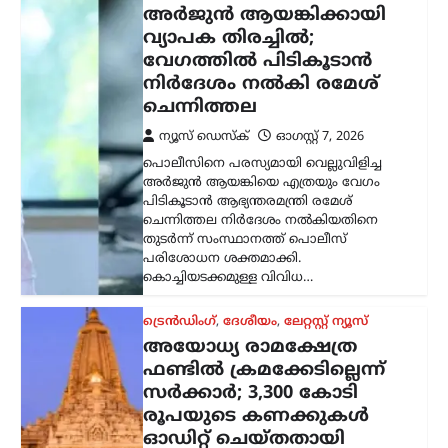
അയോധ്യ രാമക്ഷേത്ര
ഫണ്ടിൽ ക്രമക്കേടില്ലെന്ന്
സർക്കാർ; 3,300 കോടി
രൂപയുടെ കണക്കുകൾ
ഓഡിറ്റ് ചെയ്തതായി
വിശദീകരണം
ന്യൂസ് ഡെസ്ക്
ഓഗസ്റ്റ്‌ 7, 2026
അയോധ്യ രാമക്ഷേത്രത്തിനായി ലഭിച്ച
3,300 കോടി രൂപയുടെ സംഭാവനകളുടെ
വിനിയോഗത്തിൽ യാതൊരു ക്രമക്കേടും
നടന്നിട്ടില്ലെന്ന് സർക്കാർ വൃത്തങ്ങൾ
വ്യക്തമാക്കി. സംഭാവന തുകയുടെ
ഉപയോഗവുമായി ബന്ധപ്പെട്ട് ഉയർന്ന
ആരോപണങ്ങൾ…
കേരളം
,
തിരുവനന്തപുരം
,
വാർത്തകൾ
വീട്ടുപടിക്കലെ പെൻഷൻ
വിതരണം നിർത്തുന്നത്
അനീതി; ഉത്തരവ്
പിൻവലിക്കണമെന്ന്