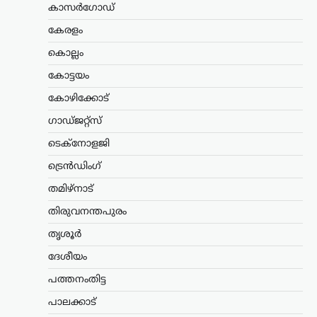
ഫണ്ടിൽ ക്രമക്കേടില്ലെന്ന്
കാസർഗോഡ്
സർക്കാർ; 3,300 കോടി
കേരളം
രൂപയുടെ കണക്കുകൾ
ഓഡിറ്റ് ചെയ്തതായി
കൊല്ലം
വിശദീകരണം
കോട്ടയം
ന്യൂസ് ഡെസ്ക്
ഓഗസ്റ്റ്‌ 7, 2026
കോഴിക്കോട്
അയോധ്യ രാമക്ഷേത്രത്തിനായി ലഭിച്ച
ഗാഡ്ജറ്റ്സ്
3,300 കോടി രൂപയുടെ സംഭാവനകളുടെ
വിനിയോഗത്തിൽ യാതൊരു ക്രമക്കേടും
ടെക്നോളജി
നടന്നിട്ടില്ലെന്ന് സർക്കാർ വൃത്തങ്ങൾ
വ്യക്തമാക്കി. സംഭാവന തുകയുടെ
ട്രെൻഡിംഗ്
ഉപയോഗവുമായി ബന്ധപ്പെട്ട് ഉയർന്ന
തമിഴ്നാട്
ആരോപണങ്ങൾ…
തിരുവനന്തപുരം
കേരളം
,
തിരുവനന്തപുരം
,
വാർത്തകൾ
തൃശൂർ
വീട്ടുപടിക്കലെ പെൻഷൻ
വിതരണം നിർത്തുന്നത്
ദേശീയം
അനീതി; ഉത്തരവ്
പത്തനംതിട്ട
പിൻവലിക്കണമെന്ന്
പാലക്കാട്
പിണറായി വിജയൻ