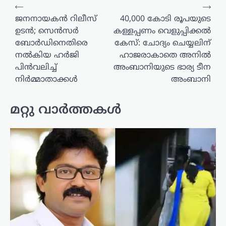
പോസ്റ്റുകളിലൂടെ
⟵
⟶
ജനനായകൻ റിലീസ്
40,000 കോടി രൂപയുടെ
ഉടൻ; സെൻസർ
കള്ളപ്പണം വെളുപ്പിക്കൽ
ബോർഡിനെതിരെ
കേസ്: ചോദ്യം ചെയ്യലിന്
നൽകിയ ഹർജി
ഹാജരാകാതെ അനിൽ
പിൻവലിച്ച്
അംബാനിയുടെ ഭാര്യ ടീന
നിർമ്മാതാക്കൾ
അംബാനി
മറ്റു വാർത്തകൾ