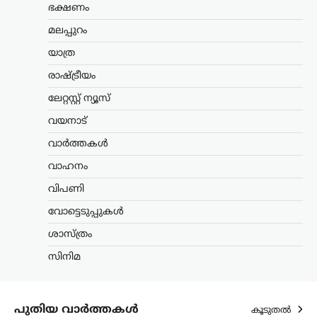
ഭക്ഷണം
ന്യൂസ് ഡെസ്ക്
ഓഗസ്റ്റ്‌ 7, 2026
സഹകരണ ബാങ്കുകൾ മുഖേന
മലപ്പുറം
ഗുണഭോക്താക്കളുടെ വീടുകളിലെത്തി
യാത്ര
ക്ഷേമപെൻഷൻ വിതരണം ചെയ്യുന്ന
സംവിധാനം അവസാനിപ്പിക്കാനുള്ള
രാഷ്ട്രീയം
സർക്കാർ നടപടിയെ വിമർശിച്ച്
പ്രതിപക്ഷ നേതാവ് പിണറായി വിജയൻ.
ലേറ്റസ്റ്റ് ന്യൂസ്
കേരളം രാജ്യത്തിന് മാതൃകയായി…
വയനാട്
ട്രെൻഡിംഗ്
,
ലേറ്റസ്റ്റ് ന്യൂസ്
വാർത്തകൾ
രാഹുൽ ഗാന്ധിയുടെ
വാഹനം
വസതിക്ക് മുന്നിൽ
വിപണി
പ്രതിഷേധം; കോൺഗ്രസ്
സീറ്റ് വാഗ്ദാനം ചെയ്ത്
വോട്ടെടുപ്പുകൾ
പണം തട്ടിയെന്ന്
ശാസ്ത്രം
ആരോപണം
സിനിമ
ന്യൂസ് ഡെസ്ക്
ഓഗസ്റ്റ്‌ 7, 2026
ലോക്സഭാ പ്രതിപക്ഷ നേതാവ് രാഹുൽ
ഗാന്ധിയുടെ വസതിക്ക് മുന്നിൽ
പ്രതിഷേധം. ഹരിയാന സ്വദേശിയായ ഒരു
പുതിയ വാർത്തകൾ
കൂടുതൽ