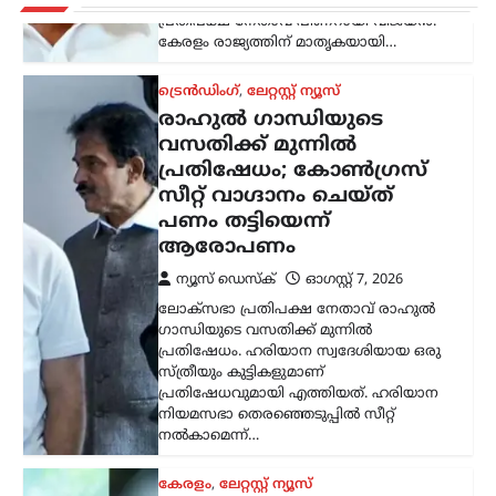
സ്ത്രീയും കുട്ടികളുമാണ്
പ്രതിഷേധവുമായി എത്തിയത്. ഹരിയാന
നിയമസഭാ തെരഞ്ഞെടുപ്പിൽ സീറ്റ്
നൽകാമെന്ന്…
കേരളം
,
ലേറ്റസ്റ്റ് ന്യൂസ്
അര്‍ജുന്‍ ആയങ്കിക്കായി
വ്യാപക തിരച്ചില്‍;
വേഗത്തില്‍ പിടികൂടാന്‍
നിര്‍ദേശം നല്‍കി രമേശ്
ചെന്നിത്തല
ന്യൂസ് ഡെസ്ക്
ഓഗസ്റ്റ്‌ 7, 2026
പൊലീസിനെ പരസ്യമായി വെല്ലുവിളിച്ച
അര്‍ജുന്‍ ആയങ്കിയെ എത്രയും വേഗം
പിടികൂടാന്‍ ആഭ്യന്തരമന്ത്രി രമേശ്
ചെന്നിത്തല നിര്‍ദേശം നല്‍കിയതിനെ
തുടര്‍ന്ന് സംസ്ഥാനത്ത് പൊലീസ്
പരിശോധന ശക്തമാക്കി.
കൊച്ചിയടക്കമുള്ള വിവിധ…
ട്രെൻഡിംഗ്
,
ദേശീയം
,
ലേറ്റസ്റ്റ് ന്യൂസ്