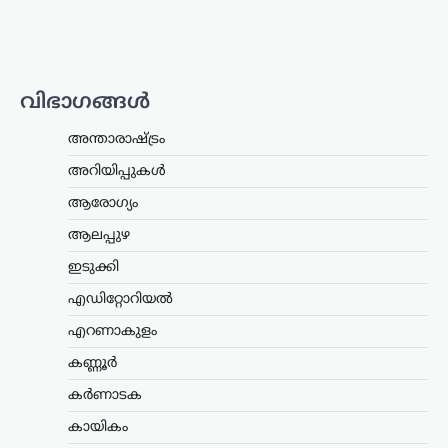
നിയമസഭാ തെരഞ്ഞെടുപ്പിൽ സീറ്റ്
നൽകാമെന്ന്…
കേരളം
,
ലേറ്റസ്റ്റ് ന്യൂസ്
വിഭാഗങ്ങൾ
അര്‍ജുന്‍ ആയങ്കിക്കായി
വ്യാപക തിരച്ചില്‍;
അന്താരാഷ്ട്രം
വേഗത്തില്‍ പിടികൂടാന്‍
നിര്‍ദേശം നല്‍കി രമേശ്
അറിയിപ്പുകൾ
ചെന്നിത്തല
ആരോഗ്യം
ന്യൂസ് ഡെസ്ക്
ഓഗസ്റ്റ്‌ 7, 2026
ആലപ്പുഴ
പൊലീസിനെ പരസ്യമായി വെല്ലുവിളിച്ച
ഇടുക്കി
അര്‍ജുന്‍ ആയങ്കിയെ എത്രയും വേഗം
പിടികൂടാന്‍ ആഭ്യന്തരമന്ത്രി രമേശ്
എഡിറ്റോറിയൽ
ചെന്നിത്തല നിര്‍ദേശം നല്‍കിയതിനെ
തുടര്‍ന്ന് സംസ്ഥാനത്ത് പൊലീസ്
എറണാകുളം
പരിശോധന ശക്തമാക്കി.
കണ്ണൂർ
കൊച്ചിയടക്കമുള്ള വിവിധ…
കർണാടക
ട്രെൻഡിംഗ്
,
ദേശീയം
,
ലേറ്റസ്റ്റ് ന്യൂസ്
കായികം
അയോധ്യ രാമക്ഷേത്ര