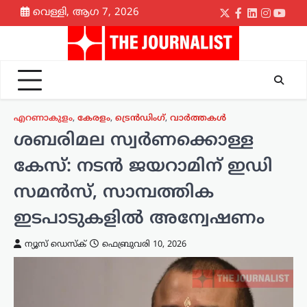
Skip
വെള്ളി, ആഗ 7, 2026
Twitter
Facebook
LinkedIn
Instagr
yout
to
content
എറണാകുളം
,
കേരളം
,
ട്രെൻഡിംഗ്
,
വാർത്തകൾ
ശബരിമല സ്വർണക്കൊള്ള
കേസ്: നടൻ ജയറാമിന് ഇഡി
സമൻസ്, സാമ്പത്തിക
ഇടപാടുകളിൽ അന്വേഷണം
ന്യൂസ് ഡെസ്ക്
ഫെബ്രുവരി 10, 2026