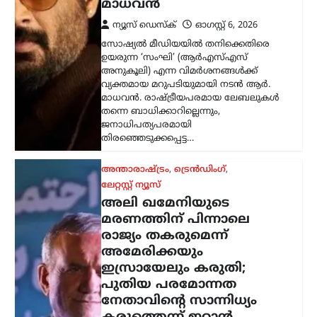
രാജ്യം തകരുമെന്ന്
അമേരിക്കയും
ഇസ്രായേലും കരുതി;
പുതിയ പരമോന്നത
നേതാവിന്റെ സാന്നിധ്യം
കരുത്തെന്ന് ഇറാൻ
പ്രസിഡന്റ്
ന്യൂസ് ഡെസ്ക്
ഓഗസ്റ്റ്‌ 6, 2026
ഇറാന്റെ പുതിയ പരമോന്നത നേതാവായ
മൊജ്തബ ഖമേനിയുമായി നേരിട്ട്
ആശയവിനിമയം നടത്തുന്നത് നിലവിൽ
ബുദ്ധിമുട്ടേറിയതാണെങ്കിലും,
അദ്ദേഹത്തിന്റെ നേതൃത്വം രാജ്യത്തിന്
വലിയ ആത്മവിശ്വാസവും കരുത്തും
പകരുന്നതായി പ്രസിഡന്റ് മസൂദ്…
കേരളം
,
ട്രെൻഡിംഗ്
,
ലേറ്റസ്റ്റ് ന്യൂസ്
സ്ത്രീയെ
കരിങ്കുപ്പായത്തിൽ
കുഴിച്ചുമൂടുന്ന പരിപാടി;