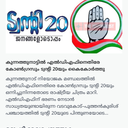
കുന്നത്തുനാട്ടിൽ എൽഡിഎഫിനെതിരേ
കോൺഗ്രസും ട്വന്റി 20യും കൈകോർത്തു
കുന്നത്തുനാട് നിയോജക മണ്ഡലത്തിൽ
എൽഡിഎഫിനെതിരെ കോൺഗ്രസും ട്വന്റി 20യും
ഒന്നിച്ചുനിന്നതോടെ രാഷ്ട്രീയ ചിത്രം മാറി.
എൽഡിഎഫിന് ഭരണം നേടാൻ
സാധ്യതയുണ്ടായിരുന്ന വടവുകോട്–പുത്തൻകുരിശ്
പഞ്ചായത്തിൽ ട്വന്റി 20യുടെ പിന്തുണയോടെ…