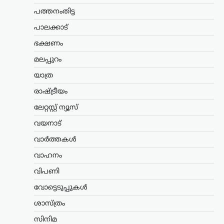
വ്യക്തിസ്വാതന്ത്ര്യത്തിന്റെ ഭാഗമാണെന്ന
പത്തനംതിട്ട
വാദത്തോട് യോജിക്കാനാകില്ലെന്നും,
പാലക്കാട്
അത് സ്ത്രീകളെ…
ഭക്ഷണം
അന്താരാഷ്ട്രം
,
ട്രെൻഡിംഗ്
,
മലപ്പുറം
ലേറ്റസ്റ്റ് ന്യൂസ്
വാണിജ്യ കപ്പലുകൾക്ക്
യാത്ര
പുതിയ റൂട്ട്; ഹോർമുസിൽ
രാഷ്ട്രീയം
ഇറാനും ഒമാനും
ധാരണയിലെത്തി
ലേറ്റസ്റ്റ് ന്യൂസ്
ന്യൂസ് ഡെസ്ക്
ഓഗസ്റ്റ്‌ 6, 2026
വയനാട്
ആഗോള എണ്ണവ്യാപാരത്തിന്റെ പ്രധാന
വാർത്തകൾ
കേന്ദ്രമായ ഹോർമുസ് കടലിടുക്കിലൂടെ
വാഹനം
സുരക്ഷിതമായ വാണിജ്യ കപ്പൽ
ഗതാഗതം ഉറപ്പാക്കുന്നതിനുള്ള
വിപണി
ശ്രമങ്ങളിൽ ഇറാനും ഒമാനും
നിർണായക പുരോഗതി കൈവരിച്ചതായി
വോട്ടെടുപ്പുകൾ
ഇറാൻ അറിയിച്ചു. പുതിയ…
ശാസ്ത്രം
സിനിമ
സിനിമ