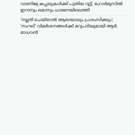
വാണിജ്യ കപ്പലുകൾക്ക് പുതിയ റൂട്ട്; ഹോർമുസിൽ
ഇറാനും ഒമാനും ധാരണയിലെത്തി
‘നല്ലത് ചെയ്താൽ ആരായാലും പ്രശംസിക്കും’;
‘സംഘി’ വിമർശനങ്ങൾക്ക് മറുപടിയുമായി ആർ.
മാധവൻ
സിനിമ
‘നല്ലത് ചെയ്താൽ
ആരായാലും
പ്രശംസിക്കും’; ‘സംഘി’
വിമർശനങ്ങൾക്ക്
മറുപടിയുമായി ആർ.
മാധവൻ
ന്യൂസ് ഡെസ്ക്
ഓഗസ്റ്റ്‌ 6, 2026
സോഷ്യൽ മീഡിയയിൽ തനിക്കെതിരെ