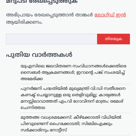
മറുപടി രേഖപ്പെടുത്തുക
അഭിപ്രായം രേഖപ്പെടുത്താ‍ൻ താങ്കൾ
ലോഗ്ഡ് ഇൻ
ആയിരിക്കണം.
തിരയുക
പുതിയ വാർത്തകൾ
യുഎസിലെ ജലവിതരണ സംവിധാനങ്ങൾക്കെതിരെ
സൈബർ ആക്രമണങ്ങൾ; ഇറാന്റെ പങ്ക് സംശയിച്ച്
അമേരിക്ക
പുനർജനി പദ്ധതിയിൽ മുഖ്യമന്ത്രി വി.ഡി സതീശനെ
കണക്ട് ചെയ്യാനുള്ള ഒരു തെളിവുമില്ല; കാര്യങ്ങൾ
മനസ്സിലാവാത്തത് എം.വി ഗോവിന്ദന് മാത്രം: രമേശ്
ചെന്നിത്തല
മുത്തങ്ങ വധശ്രമക്കേസ്: കീഴ്‌ക്കോടതി വിധിയിൽ
പിഴവുണ്ടെന്ന് ഹൈക്കോടതി; സിബിഐക്കും
സർക്കാരിനും നോട്ടീസ്