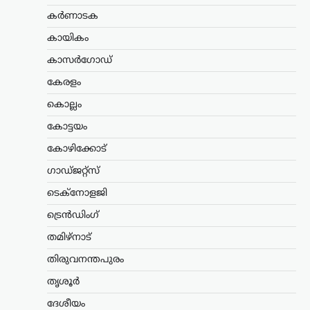
ഇറാന്റെ പുതിയ പരമോന്നത നേതാവായ
കർണാടക
മൊജ്തബ ഖമേനിയുമായി നേരിട്ട്
ആശയവിനിമയം നടത്തുന്നത് നിലവിൽ
കായികം
ബുദ്ധിമുട്ടേറിയതാണെങ്കിലും,
കാസർഗോഡ്
അദ്ദേഹത്തിന്റെ നേതൃത്വം രാജ്യത്തിന്
വലിയ ആത്മവിശ്വാസവും കരുത്തും
കേരളം
പകരുന്നതായി പ്രസിഡന്റ് മസൂദ്…
കൊല്ലം
കേരളം
,
ട്രെൻഡിംഗ്
,
ലേറ്റസ്റ്റ് ന്യൂസ്
കോട്ടയം
സ്ത്രീയെ
കോഴിക്കോട്
കരിങ്കുപ്പായത്തിൽ
കുഴിച്ചുമൂടുന്ന പരിപാടി;
ഗാഡ്ജറ്റ്സ്
നിഖാബ്
ടെക്നോളജി
നിരോധിക്കണമെന്ന്
ട്രെൻഡിംഗ്
എം.എൻ. കാരശേരി
തമിഴ്നാട്
ന്യൂസ് ഡെസ്ക്
ഓഗസ്റ്റ്‌ 6, 2026
മുഖം പൂർണമായി മറയ്ക്കുന്ന പർദയായ
തിരുവനന്തപുരം
നിഖാബ് നിരോധിക്കണമെന്ന്
തൃശൂർ
എഴുത്തുകാരനും സാമൂഹ്യ
നിരീക്ഷകനുമായ എം.എൻ. കാരശേരി
ദേശീയം
അഭിപ്രായപ്പെട്ടു. നിഖാബ് ധരിക്കുന്നത്