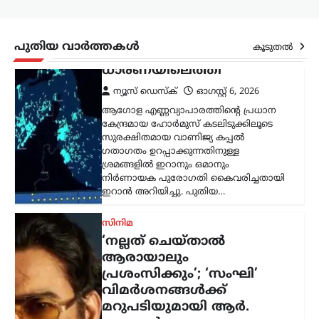
‘നല്ലത് ചെയ്താൽ
ആരായാലും
പ്രശംസിക്കും’; ‘സംഘി’
പുതിയ വാർത്തകൾ
കൂടുതൽ
വിമർശനങ്ങൾക്ക്
മറുപടിയുമായി ആർ.
മാധവൻ
ന്യൂസ് ഡെസ്ക്
ഓഗസ്റ്റ്‌ 6, 2026
സോഷ്യൽ മീഡിയയിൽ തനിക്കെതിരെ
ഉയരുന്ന ‘സംഘി’ (ആർഎസ്എസ്
അനുകൂലി) എന്ന വിമർശനങ്ങൾക്ക്
വ്യക്തമായ മറുപടിയുമായി നടൻ ആർ.
മാധവൻ. രാഷ്ട്രീയപരമായ ലേബലുകൾ
തന്നെ ബാധിക്കാറില്ലെന്നും,
ജനാധിപത്യപരമായി
തിരഞ്ഞെടുക്കപ്പെട്ട…
അന്താരാഷ്ട്രം
,
ട്രെൻഡിംഗ്
,
ലേറ്റസ്റ്റ് ന്യൂസ്
അലി ഖമേനിയുടെ
മരണത്തിന് പിന്നാലെ