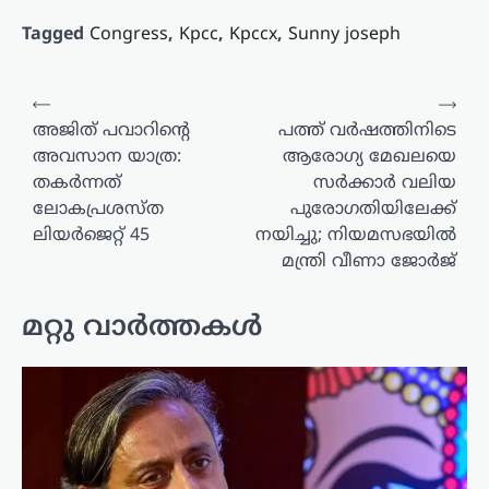
Tagged
Congress
,
Kpcc
,
Kpccx
,
Sunny joseph
പോസ്റ്റുകളിലൂടെ
⟵
⟶
അജിത് പവാറിന്റെ
പത്ത് വർഷത്തിനിടെ
അവസാന യാത്ര:
ആരോഗ്യ മേഖലയെ
തകർന്നത്
സർക്കാർ വലിയ
ലോകപ്രശസ്ത
പുരോഗതിയിലേക്ക്
ലിയർജെറ്റ് 45
നയിച്ചു; നിയമസഭയിൽ
മന്ത്രി വീണാ ജോർജ്
മറ്റു വാർത്തകൾ