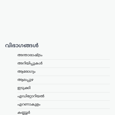
ഉയരുന്ന ‘സംഘി’ (ആർഎസ്എസ്
അനുകൂലി) എന്ന വിമർശനങ്ങൾക്ക്
വ്യക്തമായ മറുപടിയുമായി നടൻ ആർ.
മാധവൻ. രാഷ്ട്രീയപരമായ ലേബലുകൾ
തന്നെ ബാധിക്കാറില്ലെന്നും,
ജനാധിപത്യപരമായി
തിരഞ്ഞെടുക്കപ്പെട്ട…
വിഭാഗങ്ങൾ
അന്താരാഷ്ട്രം
,
ട്രെൻഡിംഗ്
,
ലേറ്റസ്റ്റ് ന്യൂസ്
അന്താരാഷ്ട്രം
അലി ഖമേനിയുടെ
മരണത്തിന് പിന്നാലെ
അറിയിപ്പുകൾ
രാജ്യം തകരുമെന്ന്
ആരോഗ്യം
അമേരിക്കയും
ആലപ്പുഴ
ഇസ്രായേലും കരുതി;
പുതിയ പരമോന്നത
ഇടുക്കി
നേതാവിന്റെ സാന്നിധ്യം
എഡിറ്റോറിയൽ
കരുത്തെന്ന് ഇറാൻ
പ്രസിഡന്റ്
എറണാകുളം
ന്യൂസ് ഡെസ്ക്
ഓഗസ്റ്റ്‌ 6, 2026
കണ്ണൂർ