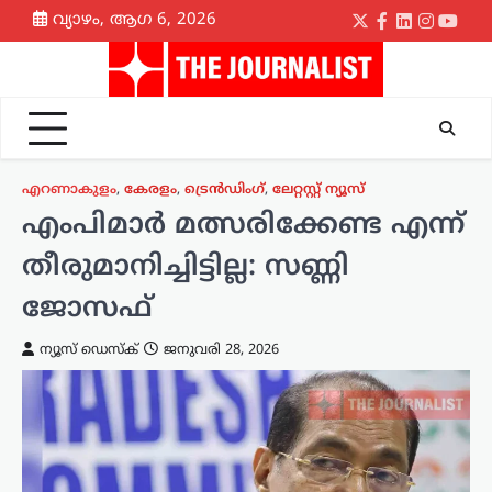
Skip
വ്യാഴം, ആഗ 6, 2026
Twitter
Facebook
LinkedIn
Instagr
yout
to
content
എറണാകുളം
,
കേരളം
,
ട്രെൻഡിംഗ്
,
ലേറ്റസ്റ്റ് ന്യൂസ്
എംപിമാർ മത്സരിക്കേണ്ട എന്ന്
തീരുമാനിച്ചിട്ടില്ല: സണ്ണി
ജോസഫ്
ന്യൂസ് ഡെസ്ക്
ജനുവരി 28, 2026