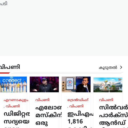
പടി
വിപണി
കൂടുതൽ
രം
,
എറണാകുളം
വിപണി
ട്രെൻഡിംഗ്
വിപണി
,
വിപണി
എലോൺ
,
വിപണി
സിൽവർസ്
്
ഡിജിറ്റൽ
ഇപിഎഫ്ഒയ്ക്ക്
മസ്കിന്
പാർക്സ്
സദ്യയൊരുക്കി
1,816
്ക്
ഒരു
ആൻഡ്
;