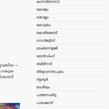
കാസർഗോഡ്
കേരളം
കൊല്ലം
കോട്ടയം
കോഴിക്കോട്
ഗാഡ്ജറ്റ്സ്
ടെക്നോളജി
ട്രെൻഡിംഗ്
തമിഴ്നാട്
ാക്കിയ
⟶
ുപോകുക
തിരുവനന്തപുരം
പിഷാരടി
തൃശൂർ
ദേശീയം
പത്തനംതിട്ട
പാലക്കാട്