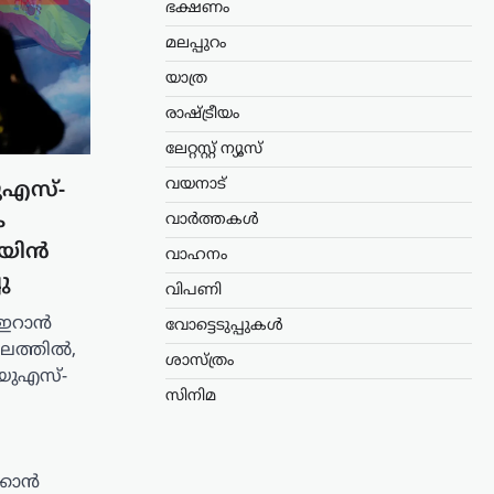
ഭക്ഷണം
മലപ്പുറം
യാത്ര
രാഷ്ട്രീയം
ലേറ്റസ്റ്റ് ന്യൂസ്
വയനാട്
ുഎസ്-
ക
വാർത്തകൾ
െയിൻ
വാഹനം
ു
വിപണി
 ഇറാൻ
വോട്ടെടുപ്പുകൾ
ലത്തിൽ,
ശാസ്ത്രം
യുഎസ്-
സിനിമ
്കാൻ