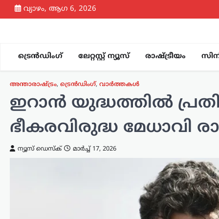
Skip
വ്യാഴം, ആഗ 6, 2026
to
content
ട്രെൻഡിംഗ്
ലേറ്റസ്റ്റ് ന്യൂസ്
രാഷ്ട്രീയം
സിന
അന്താരാഷ്ട്രം
,
ട്രെൻഡിംഗ്
,
വാർത്തകൾ
ഇറാൻ യുദ്ധത്തിൽ പ്രതിഷേ
ഭീകരവിരുദ്ധ മേധാവി രാ
ന്യൂസ് ഡെസ്ക്
മാർച്ച്‌ 17, 2026