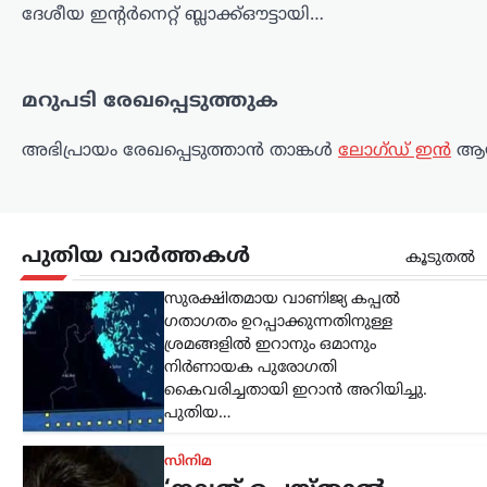
പുതിയ…
ദേശീയ ഇന്റർനെറ്റ് ബ്ലാക്ക്ഔട്ടായി…
സിനിമ
‘നല്ലത് ചെയ്താൽ
മറുപടി രേഖപ്പെടുത്തുക
ആരായാലും
പ്രശംസിക്കും’; ‘സംഘി’
അഭിപ്രായം രേഖപ്പെടുത്താ‍ൻ താങ്കൾ
ലോഗ്ഡ് ഇൻ
ആയ
വിമർശനങ്ങൾക്ക്
മറുപടിയുമായി ആർ.
മാധവൻ
പുതിയ വാർത്തകൾ
കൂടുതൽ
ന്യൂസ് ഡെസ്ക്
ഓഗസ്റ്റ്‌ 6, 2026
സോഷ്യൽ മീഡിയയിൽ തനിക്കെതിരെ
ഉയരുന്ന ‘സംഘി’ (ആർഎസ്എസ്
അനുകൂലി) എന്ന വിമർശനങ്ങൾക്ക്
വ്യക്തമായ മറുപടിയുമായി നടൻ ആർ.
മാധവൻ. രാഷ്ട്രീയപരമായ ലേബലുകൾ
തന്നെ ബാധിക്കാറില്ലെന്നും,
ജനാധിപത്യപരമായി
തിരഞ്ഞെടുക്കപ്പെട്ട…