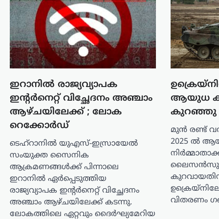
അഭിപ്രായപ്പെട്ടു. നിഖാബ് ധരിക്കുന്നത്
വ്യക്തിസ്വാതന്ത്ര്യത്തിന്റെ ഭാഗമാണെന്ന
വാദത്തോട് യോജിക്കാനാകില്ലെന്നും,
അത് സ്ത്രീകളെ…
അന്താരാഷ്ട്രം
,
ട്രെൻഡിംഗ്
,
ലേറ്റസ്റ്റ് ന്യൂസ്
വാണിജ്യ കപ്പലുകൾക്ക്
പുതിയ റൂട്ട്;
ഇറാനിൽ രാജ്യവ്യാപക
ഉക്രെയ്‌ന
ഹോർമുസിൽ ഇറാനും
ഇന്റർനെറ്റ് വിച്ഛേദനം അഞ്ചാം
ആയുധ കയ
ഒമാനും
ആഴ്ചയിലേക്ക് ; ലോക
കുറഞ്ഞു
ധാരണയിലെത്തി
റെക്കോർഡ്
മുൻ രണ്ട് 
ന്യൂസ് ഡെസ്ക്
ഓഗസ്റ്റ്‌ 6, 2026
2025 ൽ ആ
ടെഹ്‌റാനിൽ യുഎസ്-ഇസ്രായേൽ
ആഗോള എണ്ണവ്യാപാരത്തിന്റെ പ്രധാന
നിർമ്മാതാക്
സംയുക്ത സൈനിക
കേന്ദ്രമായ ഹോർമുസ് കടലിടുക്കിലൂടെ
ലൈസൻസു
ആക്രമണങ്ങൾക്ക് പിന്നാലെ
സുരക്ഷിതമായ വാണിജ്യ കപ്പൽ
കുറവായതി
ഇറാനിൽ ഏർപ്പെടുത്തിയ
ഗതാഗതം ഉറപ്പാക്കുന്നതിനുള്ള
ഉക്രെയ്നില
രാജ്യവ്യാപക ഇന്റർനെറ്റ് വിച്ഛേദനം
ശ്രമങ്ങളിൽ ഇറാനും ഒമാനും
വിതരണം ഗണ
അഞ്ചാം ആഴ്ചയിലേക്ക് കടന്നു.
നിർണായക പുരോഗതി
ലോകത്തിലെ ഏറ്റവും ദൈർഘ്യമേറിയ
കൈവരിച്ചതായി ഇറാൻ അറിയിച്ചു.