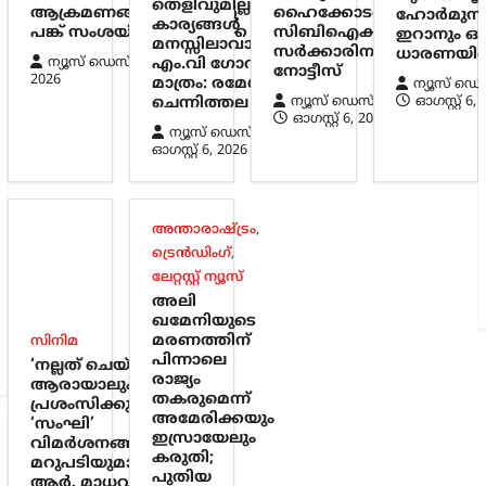
തെളിവുമില്ല;
ആക്രമണങ്ങൾ; ഇറാന്റെ
ഹൈക്കോടതി;
ഹോർമുസ
കാര്യങ്ങൾ
പങ്ക് സംശയിച്ച് അമേരിക്ക
സിബിഐക്കും
ഇറാനും ഒ
മനസ്സിലാവാത്തത്
സർക്കാരിനും
ധാരണയില
ന്യൂസ് ഡെസ്ക്
ഓഗസ്റ്റ്‌ 6,
എം.വി ഗോവിന്ദന്
നോട്ടീസ്
2026
മാത്രം: രമേശ്
ന്യൂസ് ഡെ
ന്യൂസ് ഡെസ്ക്
ഓഗസ്റ്റ്‌ 6,
ചെന്നിത്തല
ഓഗസ്റ്റ്‌ 6, 2026
ന്യൂസ് ഡെസ്ക്
ഓഗസ്റ്റ്‌ 6, 2026
അന്താരാഷ്ട്രം
,
ട്രെൻഡിംഗ്
,
ലേറ്റസ്റ്റ് ന്യൂസ്
അലി
ഖമേനിയുടെ
മരണത്തിന്
സിനിമ
പിന്നാലെ
‘നല്ലത് ചെയ്താൽ
രാജ്യം
ആരായാലും
തകരുമെന്ന്
പ്രശംസിക്കും’;
അമേരിക്കയും
‘സംഘി’
ഇസ്രായേലും
വിമർശനങ്ങൾക്ക്
കരുതി;
മറുപടിയുമായി
പുതിയ
ആർ. മാധവൻ