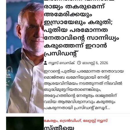
പകരുന്നതായി പ്രസിഡന്റ് മസൂദ്…
കേരളം
,
ട്രെൻഡിംഗ്
,
ലേറ്റസ്റ്റ് ന്യൂസ്
സ്ത്രീയെ
കരിങ്കുപ്പായത്തിൽ
കുഴിച്ചുമൂടുന്ന പരിപാടി;
നിഖാബ്
നിരോധിക്കണമെന്ന്
എം.എൻ. കാരശേരി
ന്യൂസ് ഡെസ്ക്
ഓഗസ്റ്റ്‌ 6, 2026
മുഖം പൂർണമായി മറയ്ക്കുന്ന
പർദയായ നിഖാബ് നിരോധിക്കണമെന്ന്
എഴുത്തുകാരനും സാമൂഹ്യ
നിരീക്ഷകനുമായ എം.എൻ. കാരശേരി
അഭിപ്രായപ്പെട്ടു. നിഖാബ് ധരിക്കുന്നത്
വ്യക്തിസ്വാതന്ത്ര്യത്തിന്റെ ഭാഗമാണെന്ന
വാദത്തോട് യോജിക്കാനാകില്ലെന്നും,
അത് സ്ത്രീകളെ…