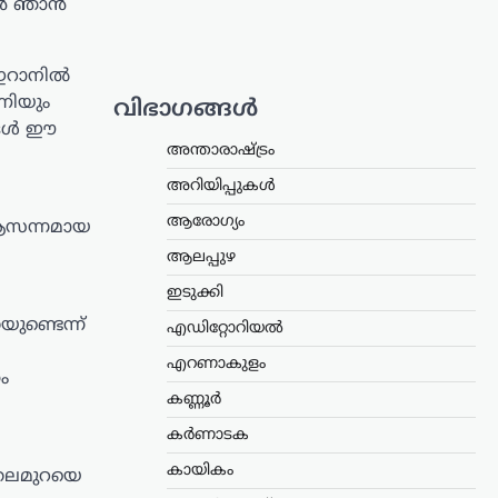
കാൻ ഞാൻ
 ഇറാനിൽ
ഷണിയും
വിഭാഗങ്ങൾ
ങ്ങൾ ഈ
അന്താരാഷ്ട്രം
അറിയിപ്പുകൾ
ആരോഗ്യം
് ആസന്നമായ
ആലപ്പുഴ
ഇടുക്കി
ുണ്ടെന്ന്
എഡിറ്റോറിയൽ
എറണാകുളം
ം
കണ്ണൂർ
കർണാടക
കായികം
 തലമുറയെ