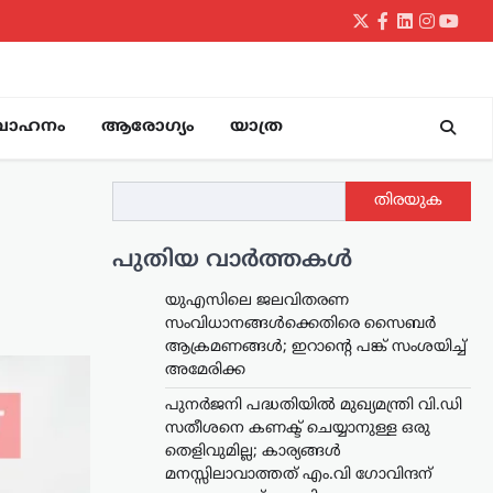
Twitter
Facebook
LinkedIn
Instagr
yout
വാഹനം
ആരോഗ്യം
യാത്ര
തിരയുക
പുതിയ വാർത്തകൾ
യുഎസിലെ ജലവിതരണ
സംവിധാനങ്ങൾക്കെതിരെ സൈബർ
ആക്രമണങ്ങൾ; ഇറാന്റെ പങ്ക് സംശയിച്ച്
അമേരിക്ക
പുനർജനി പദ്ധതിയിൽ മുഖ്യമന്ത്രി വി.ഡി
സതീശനെ കണക്ട് ചെയ്യാനുള്ള ഒരു
തെളിവുമില്ല; കാര്യങ്ങൾ
മനസ്സിലാവാത്തത് എം.വി ഗോവിന്ദന്