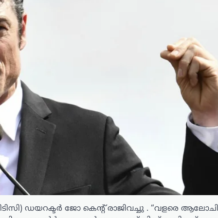
സി) ഡയറക്ടർ ജോ കെന്റ് രാജിവച്ചു . “വളരെ ആലോചിച