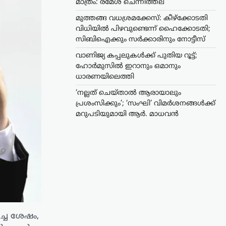
മാത്രം: രമേശ് ചെന്നിത്തല
മുത്തങ്ങ വധശ്രമക്കേസ്: കീഴ്‌ക്കോടതി
വിധിയിൽ പിഴവുണ്ടെന്ന് ഹൈക്കോടതി;
സിബിഐക്കും സർക്കാരിനും നോട്ടീസ്
വാണിജ്യ കപ്പലുകൾക്ക് പുതിയ റൂട്ട്;
ഹോർമുസിൽ ഇറാനും ഒമാനും
ധാരണയിലെത്തി
‘നല്ലത് ചെയ്താൽ ആരായാലും
പ്രശംസിക്കും’; ‘സംഘി’ വിമർശനങ്ങൾക്ക്
മറുപടിയുമായി ആർ. മാധവൻ
്ച ശേഷം,