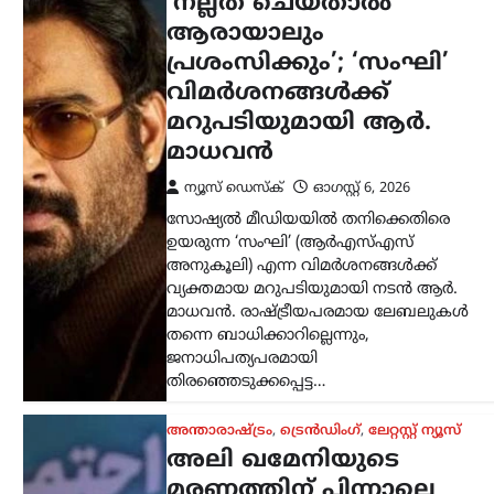
അന്താരാഷ്ട്രം
,
ട്രെൻഡിംഗ്
,
ലേറ്റസ്റ്റ് ന്യൂസ്
അലി ഖമേനിയുടെ
മരണത്തിന് പിന്നാലെ
രാജ്യം തകരുമെന്ന്
അമേരിക്കയും
ഇസ്രായേലും കരുതി;
പുതിയ പരമോന്നത
നേതാവിന്റെ സാന്നിധ്യം
കരുത്തെന്ന് ഇറാൻ
പ്രസിഡന്റ്
ന്യൂസ് ഡെസ്ക്
ഓഗസ്റ്റ്‌ 6, 2026
ഇറാന്റെ പുതിയ പരമോന്നത നേതാവായ
മൊജ്തബ ഖമേനിയുമായി നേരിട്ട്
ആശയവിനിമയം നടത്തുന്നത് നിലവിൽ
ബുദ്ധിമുട്ടേറിയതാണെങ്കിലും,
അദ്ദേഹത്തിന്റെ നേതൃത്വം രാജ്യത്തിന്
വലിയ ആത്മവിശ്വാസവും കരുത്തും