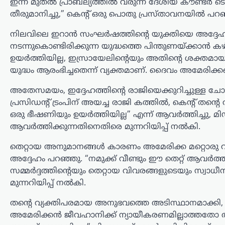
ഇന്ന് മുതൽ പ്രാബല്യത്തിൽ വരുന്ന ദേശീയ കൗണ്ടർ ട
മാധവൻ. രാഷ്ട്രീയപരമായ ലേബലുകൾ
തീരുമാനിച്ചു,” കെന്റ് ഒരു പൊതു പ്രസ്താവനയിൽ പറഞ
തന്നെ ബാധിക്കാറില്ലെന്നും,
ജനാധിപത്യപരമായി
നിലവിലെ ഇറാൻ സംഘർഷത്തിന്റെ യുക്തിയെ അദ്ദേഹം നേര
തിരഞ്ഞെടുക്കപ്പെട്ട…
നടന്നുകൊണ്ടിരിക്കുന്ന യുദ്ധത്തെ പിന്തുണയ്ക്കാൻ 
ഉയർത്തിയില്ല, ഇസ്രായേലിന്റെയും അതിന്റെ ശക്ത
അന്താരാഷ്ട്രം
,
ട്രെൻഡിംഗ്
,
ലേറ്റസ്റ്റ് ന്യൂസ്
യുദ്ധം ആരംഭിച്ചതെന്ന് വ്യക്തമാണ്. ദൈവം അമേരിക്കയ
അലി ഖമേനിയുടെ
മരണത്തിന് പിന്നാലെ
അതേസമയം, ഇദ്ദേഹത്തിന്റെ രാജിയെക്കുറിച്ചുള്ള ചോദ
രാജ്യം തകരുമെന്ന്
പ്രസിഡന്റ് ട്രംപിന് അയച്ച രാജി കത്തിൽ, കെന്റ് തന
ഒരു ഭീഷണിയും ഉയർത്തിയില്ല” എന്ന് ആവർത്തിച്ചു, 
അമേരിക്കയും
ആവർത്തിക്കുന്നതിനെതിരെ മുന്നറിയിപ്പ് നൽകി.
ഇസ്രായേലും കരുതി;
പുതിയ പരമോന്നത
തെറ്റായ അനുമാനങ്ങൾ കാരണം അമേരിക്ക മറ്റൊരു വലി
നേതാവിന്റെ സാന്നിധ്യം
അദ്ദേഹം പറഞ്ഞു. “നമുക്ക് വീണ്ടും ഈ തെറ്റ് ആവർത്തിക്
കരുത്തെന്ന് ഇറാൻ
സമ്മർദ്ദത്തിന്റെയും തെറ്റായ വിവരങ്ങളുടെയും സ്വാ
പ്രസിഡന്റ്
മുന്നറിയിപ്പ് നൽകി.
ന്യൂസ് ഡെസ്ക്
ഓഗസ്റ്റ്‌ 6, 2026
തന്റെ വ്യക്തിപരമായ അനുഭവത്തെ അടിസ്ഥാനമാക്കി,
അമേരിക്കൻ ജീവഹാനിക്ക് ന്യായീകരണമില്ലാത്തതോ 
ഇറാന്റെ പുതിയ പരമോന്നത നേതാവായ