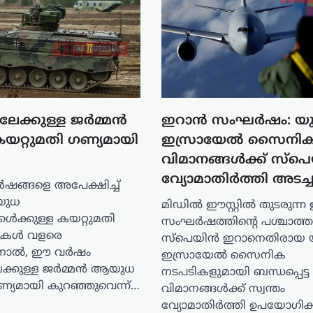
ിലേക്കുള്ള ജർമ്മൻ
ഇറാൻ സംഘർഷം: യ
റ്റുമതി ഗണ്യമായി
ഇസ്രായേൽ സൈനി
വിമാനങ്ങൾക്ക് സ്പ
വ്യോമാതിർത്തി അടച്ച
വർഷങ്ങളെ അപേക്ഷിച്ച്
യുധ
മിഡിൽ ഈസ്റ്റിൽ തുടരുന്ന
കൾക്കുള്ള കയറ്റുമതി
സംഘർഷത്തിന്റെ പശ്ചാത്ത
കൾ വളരെ
സ്‌പെയിൻ ഇറാനെതിരായ 
നാൽ, ഈ വർഷം
ഇസ്രായേൽ സൈനിക
േക്കുള്ള ജർമ്മൻ ആയുധ
നടപടികളുമായി ബന്ധപ്പെട്ട
്യമായി കുറഞ്ഞുവെന്ന്…
വിമാനങ്ങൾക്ക് സ്വന്തം
വ്യോമാതിർത്തി ഉപയോഗിക