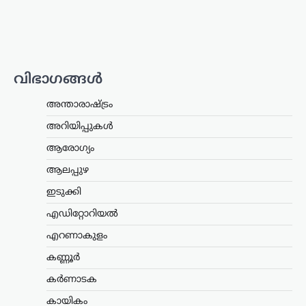
വാർത്തകൾ
ബിജെപിക്ക് സുഖിക്കുന്ന
വര്‍ത്തമാനം പറയരുത്;
ശശി തരൂരിനോട് കെ.സി
വേണുഗോപാൽ
വിഭാഗങ്ങൾ
ന്യൂസ് ഡെസ്ക്
ഓഗസ്റ്റ്‌ 9, 2026
കോൺഗ്രസ് എംപി ശശി തരൂരിനെതിരെ
അന്താരാഷ്ട്രം
രൂക്ഷ വിമർശനവുമായി എഐസിസി
അറിയിപ്പുകൾ
ജനറൽ സെക്രട്ടറി കെ.സി.
വേണുഗോപാൽ. രാഹുൽ
ആരോഗ്യം
ഗാന്ധിക്കെതിരായ പരാമർശങ്ങൾ
ബിജെപിക്ക് ഗുണം ചെയ്യുന്ന
ആലപ്പുഴ
തരത്തിലാകരുതെന്ന് അദ്ദേഹം പറഞ്ഞു.
ഇടുക്കി
…
എഡിറ്റോറിയൽ
എറണാകുളം
,
കേരളം
,
ട്രെൻഡിംഗ്
,
എറണാകുളം
ലേറ്റസ്റ്റ് ന്യൂസ്
ജന്തർ മന്തർ
കണ്ണൂർ
പ്രതിഷേധക്കാർക്കെതിരായ
കർണാടക
വിവാദ പരാമർശം; ടി.ജി.
കായികം
മോഹൻദാസ് പൊലീസ്