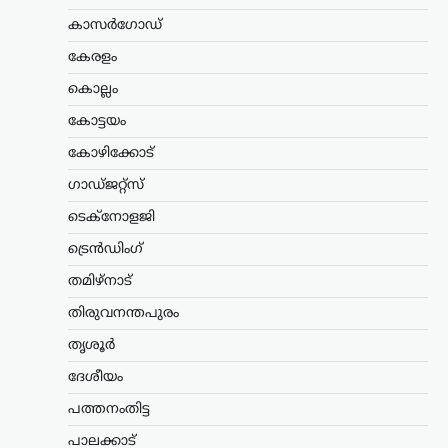
കസ്റ്റഡിയിൽ
കാസർഗോഡ്
ന്യൂസ് ഡെസ്ക്
ഓഗസ്റ്റ്‌ 9, 2026
കേരളം
ഡൽഹിയിലെ ജന്തർ മന്തറിൽ സമരം
കൊല്ലം
നടത്തിയ വിദ്യാർഥികളെ അധിക്ഷേപിച്ച
സംഭവത്തിൽ ആർഎസ്എസ് നേതാവ്
കോട്ടയം
ടി.ജി. മോഹൻദാസിനെ പൊലീസ്
കോഴിക്കോട്
കസ്റ്റഡിയിലെടുത്തു. മട്ടാഞ്ചേരി
ചെറളായിയിലെ വസതിയിലെത്തിയാണ്
ഗാഡ്ജറ്റ്സ്
തിരുവനന്തപുരം സൈബർ പൊലീസ്…
ടെക്നോളജി
അന്താരാഷ്ട്രം
,
ട്രെൻഡിംഗ്
,
ട്രെൻഡിംഗ്
ലേറ്റസ്റ്റ് ന്യൂസ്
തുർക്ക്മെനിസ്ഥാൻ,
തമിഴ്നാട്
ഇറാൻ, അഫ്ഗാനിസ്ഥാൻ,
തിരുവനന്തപുരം
പാകിസ്ഥാൻ വഴി ഇന്ത്യ;
തൃശൂർ
റെയിൽ ഇടനാഴി
വികസിപ്പിക്കാൻ റഷ്യ
ദേശീയം
ന്യൂസ് ഡെസ്ക്
ഓഗസ്റ്റ്‌ 9, 2026
പത്തനംതിട്ട
ഇന്ത്യൻ മഹാസമുദ്രത്തിലേക്കും
പാലക്കാട്