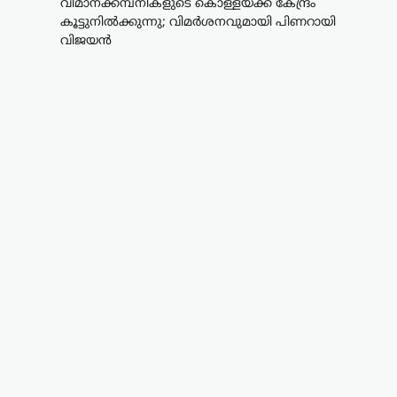
വിമാനക്കമ്പനികളുടെ കൊള്ളയ്ക്ക് കേന്ദ്രം
കൂട്ടുനിൽക്കുന്നു; വിമർശനവുമായി പിണറായി
വിജയൻ
കേരളം
,
ട്രെൻഡിംഗ്
,
തിരുവനന്തപുരം
,
രാഷ്ട്രീയം
വിമാനക്കമ്പനികളുടെ
കൊള്ളയ്ക്ക് കേന്ദ്രം
കൂട്ടുനിൽക്കുന്നു;
വിമർശനവുമായി
പിണറായി വിജയൻ
ന്യൂസ് ഡെസ്ക്
ഓഗസ്റ്റ്‌ 9, 2026
പ്രവാസികളോട് കേന്ദ്ര സർക്കാർ അനീതി
കാണിക്കുകയാണെന്ന് പ്രതിപക്ഷ
നേതാവ് പിണറായി വിജയൻ. മലപ്പുറം
തിരൂരിൽ നടന്ന പ്രവാസി സംഘം
സംസ്ഥാന സമ്മേളനത്തിന്റെ
സമാപനച്ചടങ്ങിൽ സംസാരിക്കവെയാണ്
വിമർശനം. പ്രവാസികളുടെ…
ആലപ്പുഴ
,
കേരളം
,
ട്രെൻഡിംഗ്
,