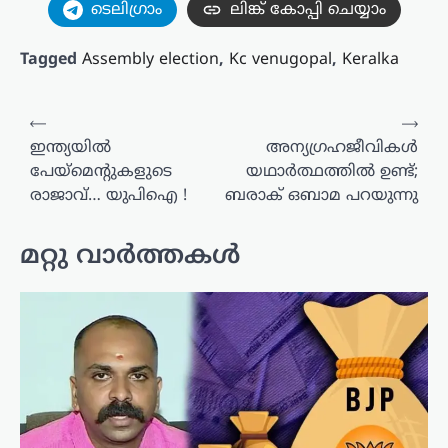
ടെലിഗ്രാം
ലിങ്ക് കോപ്പി ചെയ്യാം
Tagged
Assembly election
,
Kc venugopal
,
Keralka
പോസ്റ്റുകളിലൂടെ
⟵
⟶
ഇന്ത്യയിൽ
അന്യഗ്രഹജീവികൾ
പേയ്‌മെന്റുകളുടെ
യഥാർത്ഥത്തിൽ ഉണ്ട്;
രാജാവ്… യുപിഐ !
ബരാക് ഒബാമ പറയുന്നു
മറ്റു വാർത്തകൾ