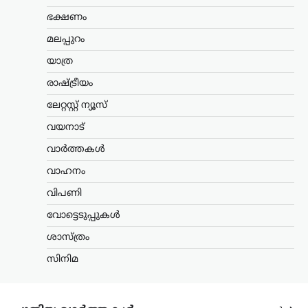
ഇന്ത്യയിലേക്കും കരമാർഗ പ്രവേശനം
ഉറപ്പാക്കുന്ന പുതിയ റെയിൽ ഇടനാഴി
ഭക്ഷണം
വികസിപ്പിക്കാനുള്ള സാധ്യത റഷ്യ
മലപ്പുറം
പരിശോധിക്കുന്നതായി റഷ്യൻ
ഉപപ്രധാനമന്ത്രി മറാട്ട് ഖുസ്നുലിൻ.
യാത്ര
പ്രധാന സമുദ്ര ഗതാഗത…
രാഷ്ട്രീയം
കേരളം
,
ട്രെൻഡിംഗ്
,
തിരുവനന്തപുരം
,
ലേറ്റസ്റ്റ് ന്യൂസ്
രാഷ്ട്രീയം
വയനാട്
വിമാനക്കമ്പനികളുടെ
കൊള്ളയ്ക്ക് കേന്ദ്രം
വാർത്തകൾ
കൂട്ടുനിൽക്കുന്നു;
വാഹനം
വിമർശനവുമായി
പിണറായി വിജയൻ
വിപണി
ന്യൂസ് ഡെസ്ക്
ഓഗസ്റ്റ്‌ 9, 2026
വോട്ടെടുപ്പുകൾ
പ്രവാസികളോട് കേന്ദ്ര സർക്കാർ അനീതി
ശാസ്ത്രം
കാണിക്കുകയാണെന്ന് പ്രതിപക്ഷ
നേതാവ് പിണറായി വിജയൻ. മലപ്പുറം
സിനിമ
തിരൂരിൽ നടന്ന പ്രവാസി സംഘം
സംസ്ഥാന സമ്മേളനത്തിന്റെ
സമാപനച്ചടങ്ങിൽ സംസാരിക്കവെയാണ്