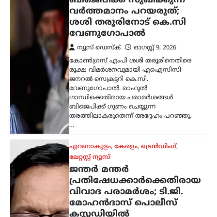
പ്രതിഷേധക്കാർക്കെതിരായ
വിവാദ പരാമർശം; ടി.ജി.
മോഹൻദാസ് പൊലീസ്
കസ്റ്റഡിയിൽ
ന്യൂസ് ഡെസ്ക്
ഓഗസ്റ്റ്‌ 9, 2026
ഡൽഹിയിലെ ജന്തർ മന്തറിൽ സമരം
നടത്തിയ വിദ്യാർഥികളെ അധിക്ഷേപിച്ച
സംഭവത്തിൽ ആർഎസ്എസ് നേതാവ്
ടി.ജി. മോഹൻദാസിനെ പൊലീസ്
കസ്റ്റഡിയിലെടുത്തു. മട്ടാഞ്ചേരി
ചെറളായിയിലെ വസതിയിലെത്തിയാണ്
തിരുവനന്തപുരം സൈബർ പൊലീസ്…
അന്താരാഷ്ട്രം
,
ട്രെൻഡിംഗ്
,
ലേറ്റസ്റ്റ് ന്യൂസ്
തുർക്ക്മെനിസ്ഥാൻ,
ഇറാൻ, അഫ്ഗാനിസ്ഥാൻ,
പാകിസ്ഥാൻ വഴി ഇന്ത്യ;
റെയിൽ ഇടനാഴി
വികസിപ്പിക്കാൻ റഷ്യ