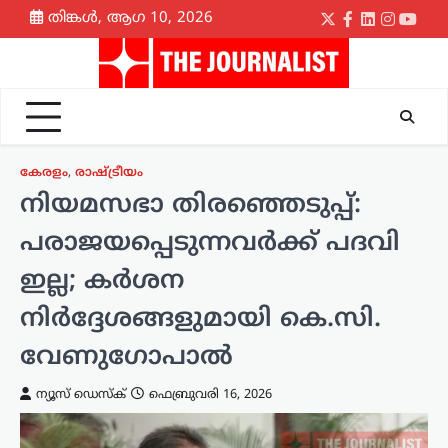
Skip
തിങ്കൾ, ആഗ 10, 2026
Twitter
Facebook
LinkedIn
Instagr
yout
to
content
കേരളം
,
രാഷ്ട്രീയം
നിയമസഭാ തിരഞ്ഞെടുപ്പ്:
പരാജയപ്പെടുന്നവർക്ക് പദവി
ഇല്ല; കർശന
നിർദ്ദേശങ്ങളുമായി കെ.സി.
വേണുഗോപാൽ
ന്യൂസ് ഡെസ്ക്
ഫെബ്രുവരി 16, 2026