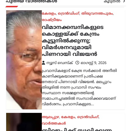
പുതിയ വാർത്തകൾ
വിമർശനം. പ്രവാസികളുടെ…
കൂടുതൽ
ആലപ്പുഴ
,
കേരളം
,
ട്രെൻഡിംഗ്
,
വാർത്തകൾ
ബിജെപിക്ക് സുഖിക്കുന്ന
വര്‍ത്തമാനം പറയരുത്;
ശശി തരൂരിനോട് കെ.സി
വേണുഗോപാൽ
ന്യൂസ് ഡെസ്ക്
ഓഗസ്റ്റ്‌ 9, 2026
കോൺഗ്രസ് എംപി ശശി തരൂരിനെതിരെ
രൂക്ഷ വിമർശനവുമായി എഐസിസി
ജനറൽ സെക്രട്ടറി കെ.സി.
വേണുഗോപാൽ. രാഹുൽ
ഗാന്ധിക്കെതിരായ പരാമർശങ്ങൾ
ബിജെപിക്ക് ഗുണം ചെയ്യുന്ന
തരത്തിലാകരുതെന്ന് അദ്ദേഹം പറഞ്ഞു.
…
എറണാകുളം
,
കേരളം
,
ട്രെൻഡിംഗ്
,
ലേറ്റസ്റ്റ് ന്യൂസ്
ജന്തർ മന്തർ