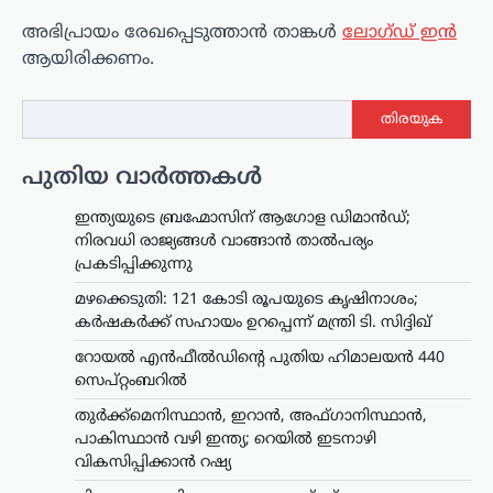
അഭിപ്രായം രേഖപ്പെടുത്താ‍ൻ താങ്കൾ
ലോഗ്ഡ് ഇൻ
ആയിരിക്കണം.
തിരയുക
പുതിയ വാർത്തകൾ
ഇന്ത്യയുടെ ബ്രഹ്മോസിന് ആഗോള ഡിമാൻഡ്;
നിരവധി രാജ്യങ്ങൾ വാങ്ങാൻ താൽപര്യം
പ്രകടിപ്പിക്കുന്നു
മഴക്കെടുതി: 121 കോടി രൂപയുടെ കൃഷിനാശം;
കർഷകർക്ക് സഹായം ഉറപ്പെന്ന് മന്ത്രി ടി. സിദ്ദിഖ്
റോയല്‍ എന്‍ഫീല്‍ഡിന്റെ പുതിയ ഹിമാലയന്‍ 440
സെപ്റ്റംബറില്‍
തുർക്ക്മെനിസ്ഥാൻ, ഇറാൻ, അഫ്ഗാനിസ്ഥാൻ,
പാകിസ്ഥാൻ വഴി ഇന്ത്യ; റെയിൽ ഇടനാഴി
വികസിപ്പിക്കാൻ റഷ്യ