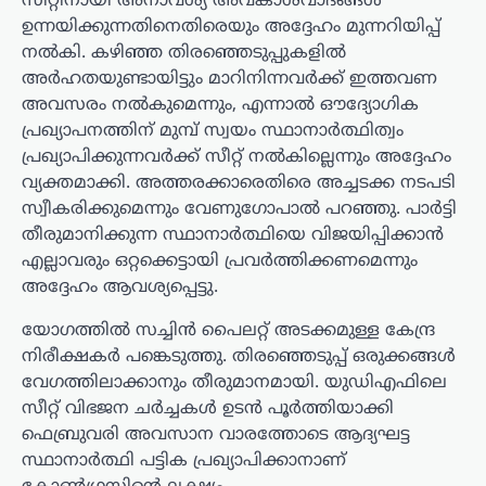
സീറ്റിനായി അനാവശ്യ അവകാശവാദങ്ങൾ
ഉന്നയിക്കുന്നതിനെതിരെയും അദ്ദേഹം മുന്നറിയിപ്പ്
നൽകി. കഴിഞ്ഞ തിരഞ്ഞെടുപ്പുകളിൽ
അർഹതയുണ്ടായിട്ടും മാറിനിന്നവർക്ക് ഇത്തവണ
അവസരം നൽകുമെന്നും, എന്നാൽ ഔദ്യോഗിക
പ്രഖ്യാപനത്തിന് മുമ്പ് സ്വയം സ്ഥാനാർത്ഥിത്വം
പ്രഖ്യാപിക്കുന്നവർക്ക് സീറ്റ് നൽകില്ലെന്നും അദ്ദേഹം
വ്യക്തമാക്കി. അത്തരക്കാരെതിരെ അച്ചടക്ക നടപടി
സ്വീകരിക്കുമെന്നും വേണുഗോപാൽ പറഞ്ഞു. പാർട്ടി
തീരുമാനിക്കുന്ന സ്ഥാനാർത്ഥിയെ വിജയിപ്പിക്കാൻ
എല്ലാവരും ഒറ്റക്കെട്ടായി പ്രവർത്തിക്കണമെന്നും
അദ്ദേഹം ആവശ്യപ്പെട്ടു.
യോഗത്തിൽ സച്ചിൻ പൈലറ്റ് അടക്കമുള്ള കേന്ദ്ര
നിരീക്ഷകർ പങ്കെടുത്തു. തിരഞ്ഞെടുപ്പ് ഒരുക്കങ്ങൾ
വേഗത്തിലാക്കാനും തീരുമാനമായി. യുഡിഎഫിലെ
സീറ്റ് വിഭജന ചർച്ചകൾ ഉടൻ പൂർത്തിയാക്കി
ഫെബ്രുവരി അവസാന വാരത്തോടെ ആദ്യഘട്ട
സ്ഥാനാർത്ഥി പട്ടിക പ്രഖ്യാപിക്കാനാണ്