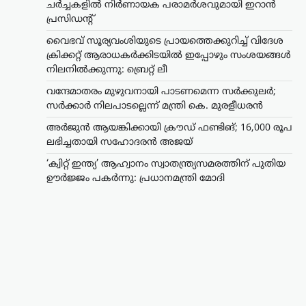
ചർച്ചകളിൽ നിർണായക പരാമർശവുമായി ഇറാൻ
പ്രസിഡന്റ്
വൈഭവ് സൂര്യവംശിയുടെ പ്രായത്തെക്കുറിച്ച് വിദേശ
ക്രിക്കറ്റ് ആരാധകർക്കിടയിൽ ഇപ്പോഴും സംശയങ്ങൾ
നിലനിൽക്കുന്നു: ബ്രെറ്റ് ലീ
വന്ദേമാതരം മുഴുവനായി പാടണമെന്ന സർക്കുലർ;
സർക്കാർ നിലപാടല്ലെന്ന് മന്ത്രി കെ. മുരളീധരൻ
അർജുൻ ആയങ്കിക്കായി ക്രൗഡ് ഫണ്ടിങ്; 16,000 രൂപ
ലഭിച്ചതായി സഹോദരൻ അജയ്
‘ക്വിറ്റ് ഇന്ത്യ’ ആഹ്വാനം സ്വാതന്ത്ര്യസമരത്തിന് പുതിയ
ഊർജ്ജം പകർന്നു: പ്രധാനമന്ത്രി മോദി