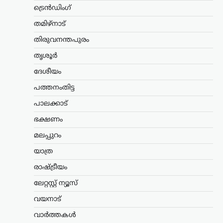
അപ്രത്യക്ഷമാകുന്നു;
ട്രെൻഡിംഗ്
രാഷ്ട്രീയ പ്രേരിത
തമിഴ്നാട്
നടപടിയെന്ന് ആരോപണം
തിരുവനന്തപുരം
ന്യൂസ് ഡെസ്ക്
ഓഗസ്റ്റ്‌ 9, 2026
തൃശൂർ
മുൻ വിദ്യാഭ്യാസ മന്ത്രി ധർമേന്ദ്ര പ്രധന്റെ
രാജി ആവശ്യപ്പെട്ട് സിജെപി സംഘടിപ്പിച്ച
ദേശീയം
സമരത്തിന്റെ ദൃശ്യങ്ങൾ ഇൻസ്റ്റഗ്രാം
പത്തനംതിട്ട
ഉൾപ്പെടെയുള്ള സമൂഹമാധ്യമ
പ്ലാറ്റ്ഫോമുകളിൽ നിന്ന് നീക്കം
പാലക്കാട്
ചെയ്തതിനെതിരെ പ്രതിഷേധം
ശക്തമാകുന്നു.…
ഭക്ഷണം
മലപ്പുറം
കേരളം
,
വാർത്തകൾ
അർജുൻ ആയങ്കിക്കായി
യാത്ര
ക്രൗഡ് ഫണ്ടിങ്; 16,000
രാഷ്ട്രീയം
രൂപ ലഭിച്ചതായി
ലേറ്റസ്റ്റ് ന്യൂസ്
സഹോദരൻ അജയ്
വയനാട്
ന്യൂസ് ഡെസ്ക്
ഓഗസ്റ്റ്‌ 9, 2026
അർജുൻ ആയങ്കിക്കുവേണ്ടി നടത്തിയ
വാർത്തകൾ