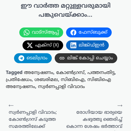
ഈ വാർത്ത മറ്റുള്ളവരുമായി
പങ്കുവെയ്ക്കാം...
വാട്സ്ആപ്പ്
ഫേസ്ബുക്ക്
എക്സ് (X)
ലിങ്ക്ഡ്ഇൻ
ടെലിഗ്രാം
ലിങ്ക് കോപ്പി ചെയ്യാം
Tagged
അന്വേഷണം
,
കോണ്‍ഗ്രസ്
,
പത്തനംതിട്ട
,
പ്രതിഷേധം
,
ശബരിമല
,
സിബിഐ
,
സിബിഐ
അന്വേഷണം
,
സ്വര്‍ണപ്പാളി വിവാദം
പോസ്റ്റുകളിലൂടെ
⟵
⟶
സ്വര്‍ണപ്പാളി വിവാദം;
രോഗിയായ ഭാര്യയെ
കോൺഗ്രസ് കടുത്ത
കഴുത്തു ഞെരിച്ച്
സമരത്തിലേക്ക്
കൊന്ന ശേഷം ഭർത്താവ്