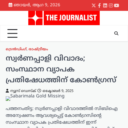
Skip
ഞായർ, ആഗ 9, 2026
Twitter
Facebook
LinkedIn
Instagr
yout
to
content
ട്രെൻഡിംഗ്
,
രാഷ്ട്രീയം
സ്വര്‍ണപ്പാളി വിവാദം;
സംസ്ഥാന വ്യാപക
പ്രതിഷേധത്തിന് കോണ്‍ഗ്രസ്
ന്യൂസ് ഡെസ്ക്
ഒക്ടോബർ 9, 2025
പത്തനംതിട്ട: സ്വർണപ്പാളി വിവാദത്തിൽ സിബിഐ
അന്വേഷണം ആവശ്യപ്പെട്ട് കോൺഗ്രസിന്‍റെ
സംസ്ഥാന വ്യാപക പ്രതിഷേധത്തിന് ഇന്ന്