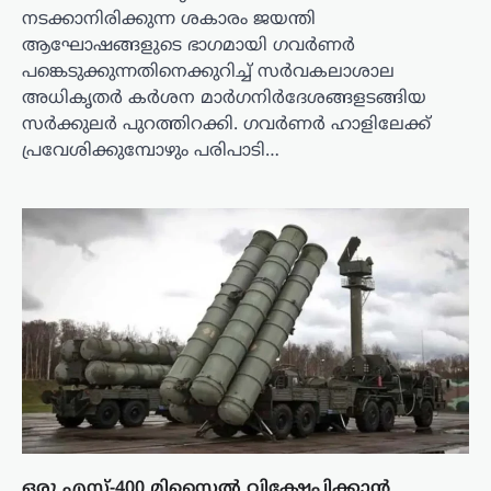
നടക്കാനിരിക്കുന്ന ശകാരം ജയന്തി
ആഘോഷങ്ങളുടെ ഭാഗമായി ഗവർണർ
പങ്കെടുക്കുന്നതിനെക്കുറിച്ച് സർവകലാശാല
അധികൃതർ കർശന മാർഗനിർദേശങ്ങളടങ്ങിയ
സർക്കുലർ പുറത്തിറക്കി. ഗവർണർ ഹാളിലേക്ക്
പ്രവേശിക്കുമ്പോഴും പരിപാടി…
ഒരു എസ്-400 മിസൈൽ വിക്ഷേപിക്കാൻ