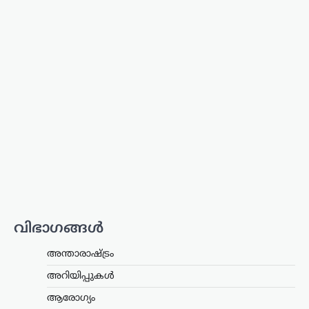
ട്രെൻഡിംഗ്
,
ദേശീയം
,
ലേറ്റസ്റ്റ് ന്യൂസ്
‘ക്വിറ്റ് ഇന്ത്യ’ ആഹ്വാനം
സ്വാതന്ത്ര്യസമരത്തിന്
പുതിയ ഊർജ്ജം
പകർന്നു: പ്രധാനമന്ത്രി
മോദി
ന്യൂസ് ഡെസ്ക്
ഓഗസ്റ്റ്‌ 9, 2026
വിഭാഗങ്ങൾ
ചരിത്രപ്രസിദ്ധമായ ക്വിറ്റ് ഇന്ത്യാ
പ്രസ്ഥാനത്തിന്റെ വാർഷിക ദിനത്തിൽ
അന്താരാഷ്ട്രം
സ്വാതന്ത്ര്യസമര സേനാനികൾക്ക്
ആദരാഞ്ജലി അർപ്പിച്ച് പ്രധാനമന്ത്രി
അറിയിപ്പുകൾ
നരേന്ദ്ര മോദി. രാജ്യത്തിന്റെ
സ്വാതന്ത്ര്യത്തിനായി പോരാടിയവരുടെ
ആരോഗ്യം