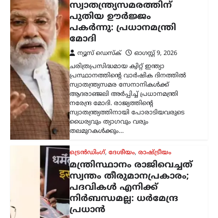
ട്രെൻഡിംഗ്
,
ദേശീയം
,
രാഷ്ട്രീയം
മന്ത്രിസ്ഥാനം രാജിവെച്ചത്
സ്വന്തം തീരുമാനപ്രകാരം;
പദവികൾ എനിക്ക്
നിർബന്ധമല്ല: ധർമേന്ദ്ര
പ്രധാൻ
ന്യൂസ് ഡെസ്ക്
ഓഗസ്റ്റ്‌ 9, 2026
ഡൽഹിയിലെ വിദ്യാർത്ഥി സമരത്തെ
തുടർന്ന് കേന്ദ്ര വിദ്യാഭ്യാസമന്ത്രി സ്ഥാനം
രാജിവെച്ചതിനെക്കുറിച്ച്
വിശദീകരണവുമായി മുൻ കേന്ദ്രമന്ത്രി
ധർമ്മേന്ദ്ര പ്രധാൻ. രാജി പ്രഖ്യാപിച്ച് രണ്ട്
ആഴ്ചകൾക്ക് ശേഷമാണ് അദ്ദേഹം
വിഷയത്തിൽ…
ട്രെൻഡിംഗ്
,
ദേശീയം
,
ലേറ്റസ്റ്റ് ന്യൂസ്
സി.ജെ.പി വിദ്യാർഥി സമര
റീലുകൾ
അപ്രത്യക്ഷമാകുന്നു;