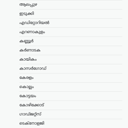
ധൈര്യവും ത്യാഗവും വരും
ആലപ്പുഴ
തലമുറകൾക്കും…
ഇടുക്കി
ട്രെൻഡിംഗ്
,
ദേശീയം
,
രാഷ്ട്രീയം
എഡിറ്റോറിയൽ
മന്ത്രിസ്ഥാനം രാജിവെച്ചത്
സ്വന്തം തീരുമാനപ്രകാരം;
എറണാകുളം
പദവികൾ എനിക്ക്
കണ്ണൂർ
നിർബന്ധമല്ല: ധർമേന്ദ്ര
കർണാടക
പ്രധാൻ
കായികം
ന്യൂസ് ഡെസ്ക്
ഓഗസ്റ്റ്‌ 9, 2026
ഡൽഹിയിലെ വിദ്യാർത്ഥി സമരത്തെ
കാസർഗോഡ്
തുടർന്ന് കേന്ദ്ര വിദ്യാഭ്യാസമന്ത്രി സ്ഥാനം
കേരളം
രാജിവെച്ചതിനെക്കുറിച്ച്
വിശദീകരണവുമായി മുൻ കേന്ദ്രമന്ത്രി
കൊല്ലം
ധർമ്മേന്ദ്ര പ്രധാൻ. രാജി പ്രഖ്യാപിച്ച് രണ്ട്
ആഴ്ചകൾക്ക് ശേഷമാണ് അദ്ദേഹം
കോട്ടയം
വിഷയത്തിൽ…
കോഴിക്കോട്
ട്രെൻഡിംഗ്
,
ദേശീയം
,
ലേറ്റസ്റ്റ് ന്യൂസ്
ഗാഡ്ജറ്റ്സ്
സി.ജെ.പി വിദ്യാർഥി സമര
ടെക്നോളജി
റീലുകൾ