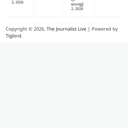
3, 2026
ഓഗസ്റ്റ്‌
ന്യൂസ് ഡെസ്ക്
ഓഗസ്റ്റ്‌ 9, 2026
2, 2026
മുൻ വിദ്യാഭ്യാസ മന്ത്രി ധർമേന്ദ്ര പ്രധന്റെ
രാജി ആവശ്യപ്പെട്ട് സിജെപി സംഘടിപ്പിച്ച
സമരത്തിന്റെ ദൃശ്യങ്ങൾ ഇൻസ്റ്റഗ്രാം
ഉൾപ്പെടെയുള്ള സമൂഹമാധ്യമ
Copyright © 2026,
The Journalist Live
| Powered by
പ്ലാറ്റ്ഫോമുകളിൽ നിന്ന് നീക്കം
Tiglord
.
ചെയ്തതിനെതിരെ പ്രതിഷേധം
ശക്തമാകുന്നു.…