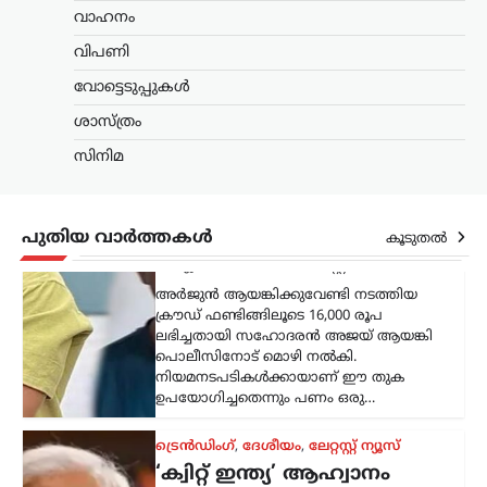
ക്രൗഡ് ഫണ്ടിങ്ങിലൂടെ 16,000 രൂപ
വാഹനം
ലഭിച്ചതായി സഹോദരൻ അജയ് ആയങ്കി
പൊലീസിനോട് മൊഴി നൽകി.
വിപണി
നിയമനടപടികൾക്കായാണ് ഈ തുക
ഉപയോഗിച്ചതെന്നും പണം ഒരു…
വോട്ടെടുപ്പുകൾ
ശാസ്ത്രം
ട്രെൻഡിംഗ്
,
ദേശീയം
,
ലേറ്റസ്റ്റ് ന്യൂസ്
‘ക്വിറ്റ് ഇന്ത്യ’ ആഹ്വാനം
സിനിമ
സ്വാതന്ത്ര്യസമരത്തിന്
പുതിയ ഊർജ്ജം
പകർന്നു: പ്രധാനമന്ത്രി
പുതിയ വാർത്തകൾ
കൂടുതൽ
മോദി
ന്യൂസ് ഡെസ്ക്
ഓഗസ്റ്റ്‌ 9, 2026
ചരിത്രപ്രസിദ്ധമായ ക്വിറ്റ് ഇന്ത്യാ
പ്രസ്ഥാനത്തിന്റെ വാർഷിക ദിനത്തിൽ
സ്വാതന്ത്ര്യസമര സേനാനികൾക്ക്
ആദരാഞ്ജലി അർപ്പിച്ച് പ്രധാനമന്ത്രി
നരേന്ദ്ര മോദി. രാജ്യത്തിന്റെ
സ്വാതന്ത്ര്യത്തിനായി പോരാടിയവരുടെ
ധൈര്യവും ത്യാഗവും വരും
തലമുറകൾക്കും…