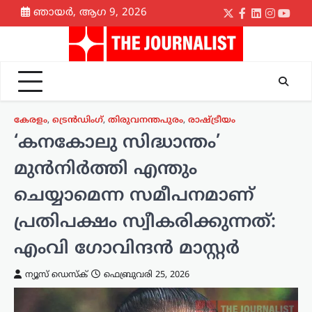
Skip
ഞായർ, ആഗ 9, 2026
Twitter
Facebook
LinkedIn
Instagr
yout
to
content
കേരളം
,
ട്രെൻഡിംഗ്
,
തിരുവനന്തപുരം
,
രാഷ്ട്രീയം
‘കനകോലു സിദ്ധാന്തം’
മുൻനിർത്തി എന്തും
ചെയ്യാമെന്ന സമീപനമാണ്
പ്രതിപക്ഷം സ്വീകരിക്കുന്നത്:
എംവി ഗോവിന്ദൻ മാസ്റ്റർ
ന്യൂസ് ഡെസ്ക്
ഫെബ്രുവരി 25, 2026