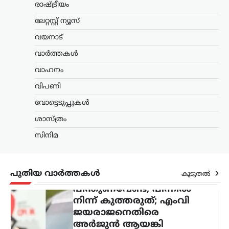
രാഷ്ട്രീയം
കേരളം
,
വാർത്തകൾ
ലേറ്റസ്റ്റ് ന്യൂസ്
പിന്തുണവേണ്ട, പിന്നില്‍
വയനാട്
നിന്ന് കുത്തരുത്; എംവി
ജയരാജനെതിരെ
വാർത്തകൾ
അര്‍ജുന്‍ ആയങ്കി
വാഹനം
ന്യൂസ് ഡെസ്ക്
ഓഗസ്റ്റ്‌ 8, 2026
വിപണി
പൊലീസിനെ ഭീഷണിപ്പെടുത്തിയ
വോട്ടെടുപ്പുകൾ
കേസിൽ ഒളിവിൽ കഴിയുന്ന അർജുൻ
ആയങ്കിയെ കണ്ടെത്താനുള്ള
ശാസ്ത്രം
അന്വേഷണം ശക്തമാക്കി പൊലീസ്.
കേസുമായി ബന്ധപ്പെട്ട് ഒളിവിൽ
സിനിമ
കഴിയാൻ സഹായം നൽകിയ അഞ്ച്
പേരെ പൊലീസ്…
പുതിയ വാർത്തകൾ
കൂടുതൽ
ട്രെൻഡിംഗ്
,
ദേശീയം
,
ലേറ്റസ്റ്റ് ന്യൂസ്
ഉപഭോക്താക്കൾ
ആത്മവിശ്വാസത്തോടെ
E20 പെട്രോൾ
ഉപയോഗിക്കുന്നത്