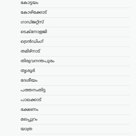
കോട്ടയം
നരേന്ദ്ര…
കോഴിക്കോട്
ട്രെൻഡിംഗ്
,
ദേശീയം
,
രാഷ്ട്രീയം
ഗാഡ്ജറ്റ്സ്
പ്രധാനമന്ത്രിക്ക്
ടെക്നോളജി
യുവാക്കളെ കാണാൻ
സമയമില്ല;
ട്രെൻഡിംഗ്
കൂറുമാറിയവരെ
തമിഴ്നാട്
കാണാനും അവർക്കൊപ്പം
നിൽക്കുമെന്ന് ഉറപ്പ്
തിരുവനന്തപുരം
നൽകാനും സമയം
തൃശൂർ
കണ്ടെത്തുന്നു: ഉദ്ധവ്
ദേശീയം
താക്കറെ
പത്തനംതിട്ട
ന്യൂസ് ഡെസ്ക്
ഓഗസ്റ്റ്‌ 8, 2026
പ്രധാനമന്ത്രി നരേന്ദ്ര മോദിക്കെതിരെ
പാലക്കാട്
രൂക്ഷ വിമർശനവുമായി ശിവസേന
ഭക്ഷണം
(യുബിടി) അധ്യക്ഷൻ ഉദ്ധവ് താക്കറെ.
രാജ്യത്ത് പ്രതിഷേധിക്കുന്ന യുവാക്കളുടെ
മലപ്പുറം
പ്രശ്നങ്ങൾ പരിഗണിക്കാൻ സമയം
കണ്ടെത്താത്ത പ്രധാനമന്ത്രി, പാർട്ടി
യാത്ര
വിട്ട്…