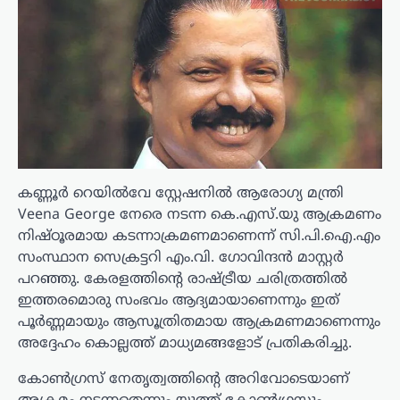
കണ്ണൂർ റെയിൽവേ സ്റ്റേഷനിൽ ആരോഗ്യ മന്ത്രി
Veena George നേരെ നടന്ന കെ.എസ്.യു ആക്രമണം
നിഷ്ഠൂരമായ കടന്നാക്രമണമാണെന്ന് സി.പി.ഐ.എം
സംസ്ഥാന സെക്രട്ടറി എം.വി. ഗോവിന്ദൻ മാസ്റ്റർ
പറഞ്ഞു. കേരളത്തിന്റെ രാഷ്ട്രീയ ചരിത്രത്തിൽ
ഇത്തരമൊരു സംഭവം ആദ്യമായാണെന്നും ഇത്
പൂർണ്ണമായും ആസൂത്രിതമായ ആക്രമണമാണെന്നും
അദ്ദേഹം കൊല്ലത്ത് മാധ്യമങ്ങളോട് പ്രതികരിച്ചു.
കോൺഗ്രസ് നേതൃത്വത്തിന്റെ അറിവോടെയാണ്