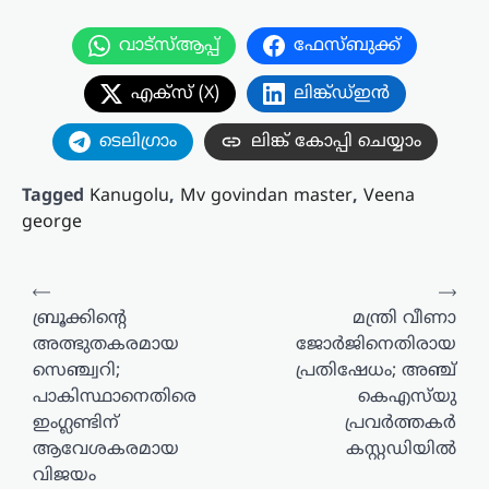
വാട്സ്ആപ്പ്
ഫേസ്ബുക്ക്
എക്സ് (X)
ലിങ്ക്ഡ്ഇൻ
ടെലിഗ്രാം
ലിങ്ക് കോപ്പി ചെയ്യാം
Tagged
Kanugolu
,
Mv govindan master
,
Veena
george
പോസ്റ്റുകളിലൂടെ
⟵
⟶
ബ്രൂക്കിന്റെ
മന്ത്രി വീണാ
അത്ഭുതകരമായ
ജോർജിനെതിരായ
സെഞ്ച്വറി;
പ്രതിഷേധം; അഞ്ച്
പാകിസ്ഥാനെതിരെ
കെഎസ്‍യു
ഇംഗ്ലണ്ടിന്
പ്രവർത്തകർ
ആവേശകരമായ
കസ്റ്റഡിയിൽ
വിജയം