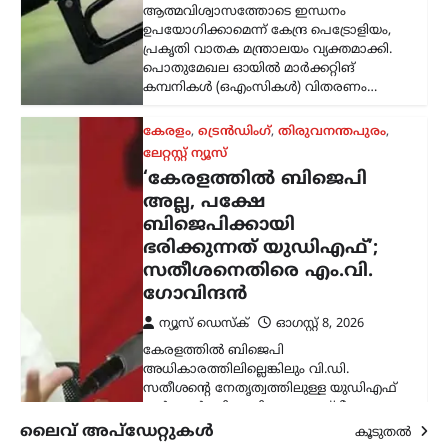
ന്യൂസ് ഡെസ്ക്
ഓഗസ്റ്റ്‌ 8, 2026
കേരളത്തിൽ ബിജെപി
അധികാരത്തിലില്ലെങ്കിലും വി.ഡി.
സതീശന്റെ നേതൃത്വത്തിലുള്ള യുഡിഎഫ്
സർക്കാർ ബിജെപിയുടെ രാഷ്ട്രീയ
അജണ്ടകൾ നടപ്പാക്കുകയാണെന്ന്
സിപിഐഎം സംസ്ഥാന സെക്രട്ടറി
എം.വി. ഗോവിന്ദൻ മാസ്റ്റർ ആരോപിച്ചു.
നരേന്ദ്ര…
ട്രെൻഡിംഗ്
,
ദേശീയം
,
രാഷ്ട്രീയം
പ്രധാനമന്ത്രിക്ക്
യുവാക്കളെ കാണാൻ
സമയമില്ല;
കൂറുമാറിയവരെ
കാണാനും അവർക്കൊപ്പം
നിൽക്കുമെന്ന് ഉറപ്പ്
നൽകാനും സമയം
കണ്ടെത്തുന്നു: ഉദ്ധവ്
താക്കറെ
ലൈവ് അപ്‌ഡേറ്റുകൾ
കൂടുതൽ