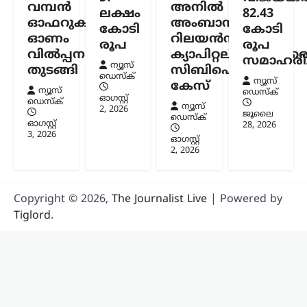
ലേറ്റസ്റ്റ് ന്യൂസ്
വമ്പൻ
അനിൽ
ലക്ഷം
82.43
‘കേരളത്തിൽ ബിജെപി
ഓഫറുകളുമായി
അംബാനിക്കും
കോടി
കോടി
അല്ല, പക്ഷേ
ഓണം
റിലയൻസ്
രൂപ
രൂപ
ബിജെപിക്കായി
വിൽപ്പന
ക്യാപിറ്റലിനുമെതിര
സമാഹരിച്
ഭരിക്കുന്നത് യുഡിഎഫ്’;
ന്യൂസ്
തുടങ്ങി
സിബിഐ
ഡെസ്ക്
സതീശനെതിരെ എം.വി.
ന്യൂസ്
കേസ്
ന്യൂസ്
ഡെസ്ക്
ഗോവിന്ദൻ
ഓഗസ്റ്റ്‌
ഡെസ്ക്
ന്യൂസ്
2, 2026
ജൂലൈ
ഡെസ്ക്
ന്യൂസ് ഡെസ്ക്
ഓഗസ്റ്റ്‌ 8, 2026
ഓഗസ്റ്റ്‌
28, 2026
3, 2026
കേരളത്തിൽ ബിജെപി
ഓഗസ്റ്റ്‌
2, 2026
അധികാരത്തിലില്ലെങ്കിലും വി.ഡി.
സതീശന്റെ നേതൃത്വത്തിലുള്ള യുഡിഎഫ്
സർക്കാർ ബിജെപിയുടെ രാഷ്ട്രീയ
അജണ്ടകൾ നടപ്പാക്കുകയാണെന്ന്
Copyright © 2026,
The Journalist Live
| Powered by
സിപിഐഎം സംസ്ഥാന സെക്രട്ടറി
Tiglord
.
എം.വി. ഗോവിന്ദൻ മാസ്റ്റർ ആരോപിച്ചു.
നരേന്ദ്ര…
ട്രെൻഡിംഗ്
,
ദേശീയം
,
രാഷ്ട്രീയം
പ്രധാനമന്ത്രിക്ക്
യുവാക്കളെ കാണാൻ