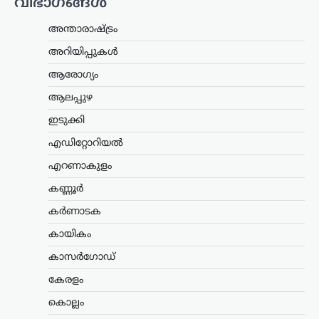
വിഭാഗങ്ങൾ
ഉപയോഗിക്കാമെന്ന് കേന്ദ്ര പെട്രോളിയം,
പ്രകൃതി വാതക മന്ത്രാലയം വ്യക്തമാക്കി.
അന്താരാഷ്ട്രം
പൊതുമേഖല ഓയിൽ മാർക്കറ്റിങ്
കമ്പനികൾ (ഒഎംസികൾ) വിതരണം…
അറിയിപ്പുകൾ
ആരോഗ്യം
കേരളം
,
ട്രെൻഡിംഗ്
,
തിരുവനന്തപുരം
,
ലേറ്റസ്റ്റ് ന്യൂസ്
ആലപ്പുഴ
‘കേരളത്തിൽ ബിജെപി
ഇടുക്കി
അല്ല, പക്ഷേ
എഡിറ്റോറിയൽ
ബിജെപിക്കായി
ഭരിക്കുന്നത് യുഡിഎഫ്’;
എറണാകുളം
സതീശനെതിരെ എം.വി.
കണ്ണൂർ
ഗോവിന്ദൻ
കർണാടക
ന്യൂസ് ഡെസ്ക്
ഓഗസ്റ്റ്‌ 8, 2026
കായികം
കേരളത്തിൽ ബിജെപി
അധികാരത്തിലില്ലെങ്കിലും വി.ഡി.
കാസർഗോഡ്
സതീശന്റെ നേതൃത്വത്തിലുള്ള യുഡിഎഫ്
സർക്കാർ ബിജെപിയുടെ രാഷ്ട്രീയ
കേരളം
അജണ്ടകൾ നടപ്പാക്കുകയാണെന്ന്
കൊല്ലം
സിപിഐഎം സംസ്ഥാന സെക്രട്ടറി
എം.വി. ഗോവിന്ദൻ മാസ്റ്റർ ആരോപിച്ചു.