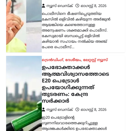
തുടരണം: കേന്ദ്ര
സർക്കാർ
ന്യൂസ് ഡെസ്ക്
ഓഗസ്റ്റ്‌ 8, 2026
ഇ20 പെട്രോളിന്റെ
ഗുണനിലവാരത്തെക്കുറിച്ചുള്ള
ആശങ്കകൾക്കിടെ ഉപഭോക്താക്കൾ
ആത്മവിശ്വാസത്തോടെ ഇന്ധനം
ഉപയോഗിക്കാമെന്ന് കേന്ദ്ര പെട്രോളിയം,
പ്രകൃതി വാതക മന്ത്രാലയം വ്യക്തമാക്കി.
പൊതുമേഖല ഓയിൽ മാർക്കറ്റിങ്
കമ്പനികൾ (ഒഎംസികൾ) വിതരണം…
കേരളം
,
ട്രെൻഡിംഗ്
,
തിരുവനന്തപുരം
,
ലേറ്റസ്റ്റ് ന്യൂസ്
‘കേരളത്തിൽ ബിജെപി
അല്ല, പക്ഷേ
ബിജെപിക്കായി
ഭരിക്കുന്നത് യുഡിഎഫ്’;
സതീശനെതിരെ എം.വി.
ഗോവിന്ദൻ