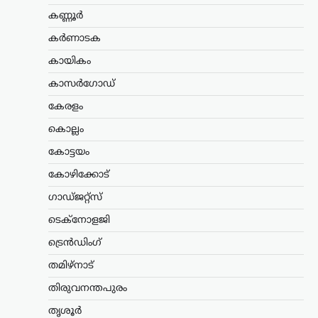
121 കോടി രൂപയുടെ നഷ്ടമുണ്ടായതായി
കണ്ണൂർ
കൃഷിമന്ത്രി ടി. സിദ്ദിഖ് അറിയിച്ചു.
കർണാടക
മഴക്കെടുതിയിൽ 9,332 ഹെക്ടർ
സ്ഥലത്തെ കൃഷി…
കായികം
വാഹനം
കാസർഗോഡ്
റോയല്‍ എന്‍ഫീല്‍ഡിന്റെ
കേരളം
പുതിയ ഹിമാലയന്‍ 440
കൊല്ലം
സെപ്റ്റംബറില്‍
കോട്ടയം
ന്യൂസ് ഡെസ്ക്
ഓഗസ്റ്റ്‌ 9, 2026
പ്രമുഖ ഇരുചക്ര വാഹന
കോഴിക്കോട്
നിര്‍മാതാക്കളായ റോയല്‍ എന്‍ഫീല്‍ഡ്
ഗാഡ്ജറ്റ്സ്
പുതിയ അഡ്വഞ്ചര്‍
മോട്ടോര്‍സൈക്കിളായ ഹിമാലയന്‍ 440
ടെക്നോളജി
വിപണിയിലെത്തിക്കാനുള്ള
തയ്യാറെടുപ്പിലാണെന്ന് റിപ്പോര്‍ട്ടുകള്‍.
ട്രെൻഡിംഗ്
‘D4G’ എന്ന കോഡ് നാമത്തിലുള്ള
തമിഴ്നാട്
പദ്ധതിയിലാണ് കമ്പനി…
തിരുവനന്തപുരം
കണ്ണൂർ
,
കേരളം
,
ട്രെൻഡിംഗ്
,
രാഷ്ട്രീയം
തൃശൂർ
എഐ ചിത്രത്തിലൂടെ