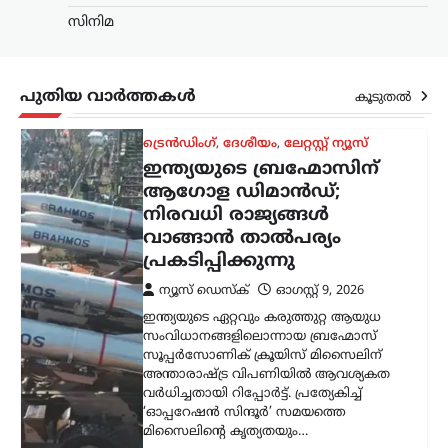
ഇന്ത്യയുടെ ഏറ്റവും കരുത്തുറ്റ ആയുധ
സിനിമ
സംവിധാനങ്ങളിലൊന്നായ ബ്രഹ്മോസ്
സൂപ്പർസോണിക് ക്രൂയിസ് മിസൈലിന്
അന്താരാഷ്ട്ര വിപണിയിൽ ആവശ്യകത
വർധിച്ചതായി റിപ്പോർട്ട്. പ്രത്യേകിച്ച്
പുതിയ വാർത്തകൾ
കൂടുതൽ
‘ഓപ്പറേഷൻ സിന്ദൂർ’ സമയത്തെ
മിസൈലിന്റെ കൃത്യതയും…
കേരളം
,
തിരുവനന്തപുരം
,
വാർത്തകൾ
മഴക്കെടുതി: 121 കോടി
രൂപയുടെ കൃഷിനാശം;
കർഷകർക്ക് സഹായം
ഉറപ്പെന്ന് മന്ത്രി ടി. സിദ്ദിഖ്
ന്യൂസ് ഡെസ്ക്
ഓഗസ്റ്റ്‌ 9, 2026
സംസ്ഥാനത്തെ ശക്തമായ മഴയും
വെള്ളപ്പൊക്കവും മൂലം കൃഷി മേഖലയിൽ
121 കോടി രൂപയുടെ നഷ്ടമുണ്ടായതായി
കൃഷിമന്ത്രി ടി. സിദ്ദിഖ് അറിയിച്ചു.
മഴക്കെടുതിയിൽ 9,332 ഹെക്ടർ
സ്ഥലത്തെ കൃഷി…