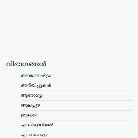
നിരവധി രാജ്യങ്ങൾ
വാങ്ങാൻ താൽപര്യം
പ്രകടിപ്പിക്കുന്നു
ന്യൂസ് ഡെസ്ക്
ഓഗസ്റ്റ്‌ 9, 2026
ഇന്ത്യയുടെ ഏറ്റവും കരുത്തുറ്റ ആയുധ
സംവിധാനങ്ങളിലൊന്നായ ബ്രഹ്മോസ്
സൂപ്പർസോണിക് ക്രൂയിസ് മിസൈലിന്
അന്താരാഷ്ട്ര വിപണിയിൽ ആവശ്യകത
വർധിച്ചതായി റിപ്പോർട്ട്. പ്രത്യേകിച്ച്
വിഭാഗങ്ങൾ
‘ഓപ്പറേഷൻ സിന്ദൂർ’ സമയത്തെ
മിസൈലിന്റെ കൃത്യതയും…
അന്താരാഷ്ട്രം
കേരളം
,
തിരുവനന്തപുരം
,
വാർത്തകൾ
അറിയിപ്പുകൾ
മഴക്കെടുതി: 121 കോടി
ആരോഗ്യം
രൂപയുടെ കൃഷിനാശം;
ആലപ്പുഴ
കർഷകർക്ക് സഹായം
ഉറപ്പെന്ന് മന്ത്രി ടി. സിദ്ദിഖ്
ഇടുക്കി
ന്യൂസ് ഡെസ്ക്
ഓഗസ്റ്റ്‌ 9, 2026
എഡിറ്റോറിയൽ
സംസ്ഥാനത്തെ ശക്തമായ മഴയും
എറണാകുളം
വെള്ളപ്പൊക്കവും മൂലം കൃഷി മേഖലയിൽ