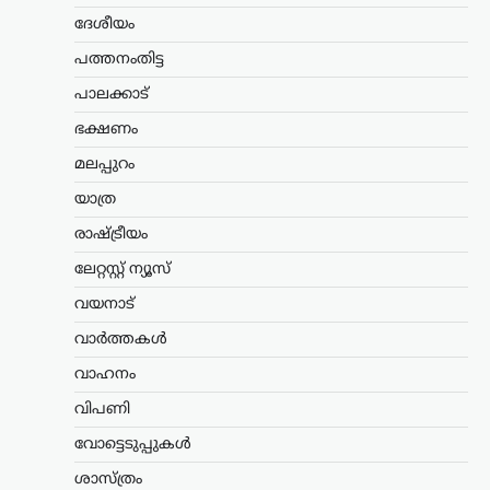
വ്യാജപ്രചാരണം;
ദേശീയം
നിയമനടപടിയുമായി പി.
പത്തനംതിട്ട
ജയരാജൻ
പാലക്കാട്
ന്യൂസ് ഡെസ്ക്
ഓഗസ്റ്റ്‌ 10, 2026
ഭക്ഷണം
സമൂഹമാധ്യമങ്ങളിൽ എഐ
സാങ്കേതികവിദ്യ ഉപയോഗിച്ച് വ്യാജ
മലപ്പുറം
ചിത്രം പ്രചരിപ്പിച്ചവർക്കെതിരെ
യാത്ര
ശക്തമായ നിയമനടപടികൾ
ആരംഭിച്ചതായി സിപിഐഎം നേതാവ് P.
രാഷ്ട്രീയം
Jayarajan അറിയിച്ചു. ക്രിമിനൽ കേസിൽ
അറസ്റ്റിലായ അർജുൻ ആയങ്കിയെ…
ലേറ്റസ്റ്റ് ന്യൂസ്
വയനാട്
ട്രെൻഡിംഗ്
,
ദേശീയം
,
ലേറ്റസ്റ്റ് ന്യൂസ്
ഇന്ത്യയുടെ ബ്രഹ്മോസിന്
വാർത്തകൾ
ആഗോള ഡിമാൻഡ്;
വാഹനം
നിരവധി രാജ്യങ്ങൾ
വിപണി
വാങ്ങാൻ താൽപര്യം
പ്രകടിപ്പിക്കുന്നു
വോട്ടെടുപ്പുകൾ
ന്യൂസ് ഡെസ്ക്
ഓഗസ്റ്റ്‌ 9, 2026
ശാസ്ത്രം