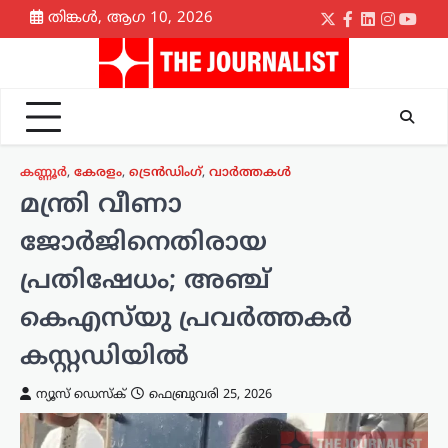
Skip
തിങ്കൾ, ആഗ 10, 2026
Twitter
Facebook
LinkedIn
Instagr
yout
to
content
കണ്ണൂർ
,
കേരളം
,
ട്രെൻഡിംഗ്
,
വാർത്തകൾ
മന്ത്രി വീണാ
ജോർജിനെതിരായ
പ്രതിഷേധം; അഞ്ച്
കെഎസ്‍യു പ്രവർത്തകർ
കസ്റ്റഡിയിൽ
ന്യൂസ് ഡെസ്ക്
ഫെബ്രുവരി 25, 2026