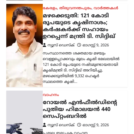
വാഹനം
റോയല്‍ എന്‍ഫീല്‍ഡിന്റെ
പുതിയ ഹിമാലയന്‍ 440
സെപ്റ്റംബറില്‍
ന്യൂസ് ഡെസ്ക്
ഓഗസ്റ്റ്‌ 9, 2026
പ്രമുഖ ഇരുചക്ര വാഹന
നിര്‍മാതാക്കളായ റോയല്‍ എന്‍ഫീല്‍ഡ്
പുതിയ അഡ്വഞ്ചര്‍
മോട്ടോര്‍സൈക്കിളായ ഹിമാലയന്‍ 440
വിപണിയിലെത്തിക്കാനുള്ള
തയ്യാറെടുപ്പിലാണെന്ന് റിപ്പോര്‍ട്ടുകള്‍.
‘D4G’ എന്ന കോഡ് നാമത്തിലുള്ള
പദ്ധതിയിലാണ് കമ്പനി…
കണ്ണൂർ
,
കേരളം
,
ട്രെൻഡിംഗ്
,
രാഷ്ട്രീയം
എഐ ചിത്രത്തിലൂടെ
വ്യാജപ്രചാരണം;
നിയമനടപടിയുമായി പി.
ജയരാജൻ
ന്യൂസ് ഡെസ്ക്
ഓഗസ്റ്റ്‌ 10, 2026