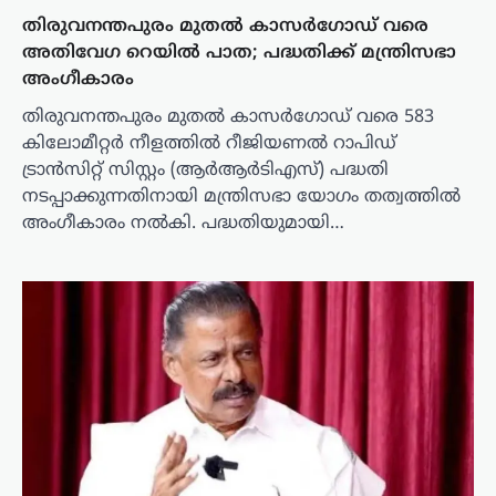
തിരുവനന്തപുരം മുതൽ കാസർഗോഡ് വരെ
അതിവേഗ റെയിൽ പാത; പദ്ധതിക്ക് മന്ത്രിസഭാ
അംഗീകാരം
തിരുവനന്തപുരം മുതൽ കാസർഗോഡ് വരെ 583
കിലോമീറ്റർ നീളത്തിൽ റീജിയണൽ റാപിഡ്
ട്രാൻസിറ്റ് സിസ്റ്റം (ആർആർടിഎസ്) പദ്ധതി
നടപ്പാക്കുന്നതിനായി മന്ത്രിസഭാ യോഗം തത്വത്തിൽ
അംഗീകാരം നൽകി. പദ്ധതിയുമായി…