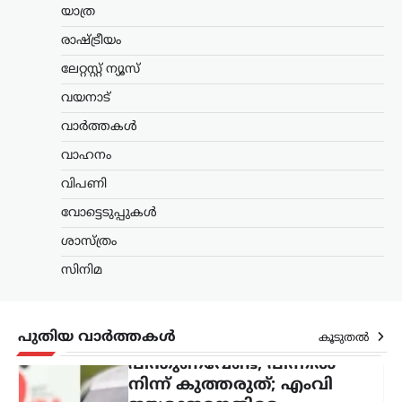
കണ്ടെത്താത്ത പ്രധാനമന്ത്രി, പാർട്ടി
യാത്ര
വിട്ട്…
രാഷ്ട്രീയം
കേരളം
,
വാർത്തകൾ
ലേറ്റസ്റ്റ് ന്യൂസ്
പിന്തുണവേണ്ട, പിന്നില്‍
വയനാട്
നിന്ന് കുത്തരുത്; എംവി
ജയരാജനെതിരെ
വാർത്തകൾ
അര്‍ജുന്‍ ആയങ്കി
വാഹനം
ന്യൂസ് ഡെസ്ക്
ഓഗസ്റ്റ്‌ 8, 2026
വിപണി
പൊലീസിനെ ഭീഷണിപ്പെടുത്തിയ
വോട്ടെടുപ്പുകൾ
കേസിൽ ഒളിവിൽ കഴിയുന്ന അർജുൻ
ആയങ്കിയെ കണ്ടെത്താനുള്ള
ശാസ്ത്രം
അന്വേഷണം ശക്തമാക്കി പൊലീസ്.
കേസുമായി ബന്ധപ്പെട്ട് ഒളിവിൽ
സിനിമ
കഴിയാൻ സഹായം നൽകിയ അഞ്ച്
പേരെ പൊലീസ്…
പുതിയ വാർത്തകൾ
കൂടുതൽ
ട്രെൻഡിംഗ്
,
ദേശീയം
,
ലേറ്റസ്റ്റ് ന്യൂസ്
ഉപഭോക്താക്കൾ
ആത്മവിശ്വാസത്തോടെ