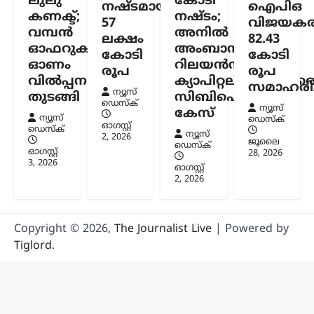
ലുലു
കോടി
നഷ്ടമായത്
ഐപിഒ
കേരളം
,
ട്രെൻഡിംഗ്
,
തിരുവനന്തപുരം
,
കണക്ട്;
നഷ്ടം;
57
വിജയകര
ലേറ്റസ്റ്റ് ന്യൂസ്
വമ്പൻ
അനിൽ
ലക്ഷം
82.43
‘കേരളത്തിൽ ബിജെപി
ഓഫറുകളുമായി
അംബാനിക്കും
കോടി
കോടി
അല്ല, പക്ഷേ
ഓണം
റിലയൻസ്
രൂപ
രൂപ
ബിജെപിക്കായി
വിൽപ്പന
ക്യാപിറ്റലിനുമെതിര
സമാഹരിച്
ഭരിക്കുന്നത് യുഡിഎഫ്’;
ന്യൂസ്
തുടങ്ങി
സിബിഐ
ഡെസ്ക്
സതീശനെതിരെ എം.വി.
ന്യൂസ്
കേസ്
ന്യൂസ്
ഡെസ്ക്
ഗോവിന്ദൻ
ഓഗസ്റ്റ്‌
ഡെസ്ക്
ന്യൂസ്
2, 2026
ജൂലൈ
ഡെസ്ക്
ന്യൂസ് ഡെസ്ക്
ഓഗസ്റ്റ്‌ 8, 2026
ഓഗസ്റ്റ്‌
28, 2026
3, 2026
കേരളത്തിൽ ബിജെപി
ഓഗസ്റ്റ്‌
2, 2026
അധികാരത്തിലില്ലെങ്കിലും വി.ഡി.
സതീശന്റെ നേതൃത്വത്തിലുള്ള യുഡിഎഫ്
സർക്കാർ ബിജെപിയുടെ രാഷ്ട്രീയ
അജണ്ടകൾ നടപ്പാക്കുകയാണെന്ന്
Copyright © 2026,
The Journalist Live
| Powered by
സിപിഐഎം സംസ്ഥാന സെക്രട്ടറി
Tiglord
.
എം.വി. ഗോവിന്ദൻ മാസ്റ്റർ ആരോപിച്ചു.
നരേന്ദ്ര…
ട്രെൻഡിംഗ്
,
ദേശീയം
,
രാഷ്ട്രീയം
പ്രധാനമന്ത്രിക്ക്