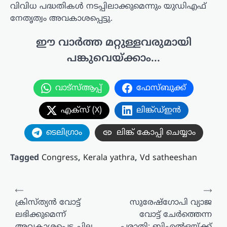
വിവിധ പദ്ധതികൾ നടപ്പിലാക്കുമെന്നും യുഡിഎഫ്
നേതൃത്വം അവകാശപ്പെട്ടു.
ഈ വാർത്ത മറ്റുള്ളവരുമായി
പങ്കുവെയ്ക്കാം...
വാട്സ്ആപ്പ്
ഫേസ്ബുക്ക്
എക്സ് (X)
ലിങ്ക്ഡ്ഇൻ
ടെലിഗ്രാം
ലിങ്ക് കോപ്പി ചെയ്യാം
Tagged
Congress
,
Kerala yathra
,
Vd satheeshan
പോസ്റ്റുകളിലൂടെ
⟵
⟶
ക്രിസ്ത്യൻ വോട്ട്
സുരേഷ്‌ഗോപി വ്യാജ
ലഭിക്കുമെന്ന്
വോട്ട് ചേർത്തെന്ന