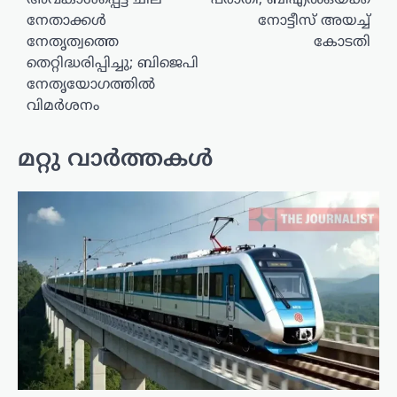
അവകാശപ്പെട്ട ചില
പരാതി; ബിഎൽഒയ്ക്ക്
നേതാക്കൾ
നോട്ടീസ് അയച്ച്
നേതൃത്വത്തെ
കോടതി
തെറ്റിദ്ധരിപ്പിച്ചു; ബിജെപി
നേതൃയോഗത്തിൽ
വിമർശനം
മറ്റു വാർത്തകൾ