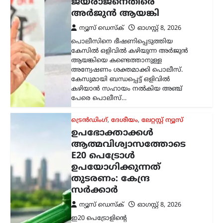
E20 പെട്രോൾ
ഉപയോഗിക്കുന്നത്
തുടരണം: കേന്ദ്ര
സർക്കാർ
ന്യൂസ് ഡെസ്ക്
ഓഗസ്റ്റ്‌ 8, 2026
ഇ20 പെട്രോളിന്റെ
ഗുണനിലവാരത്തെക്കുറിച്ചുള്ള
ആശങ്കകൾക്കിടെ ഉപഭോക്താക്കൾ
ആത്മവിശ്വാസത്തോടെ ഇന്ധനം
ഉപയോഗിക്കാമെന്ന് കേന്ദ്ര പെട്രോളിയം,
പ്രകൃതി വാതക മന്ത്രാലയം വ്യക്തമാക്കി.
പൊതുമേഖല ഓയിൽ മാർക്കറ്റിങ്
കമ്പനികൾ (ഒഎംസികൾ) വിതരണം…
കേരളം
,
ട്രെൻഡിംഗ്
,
തിരുവനന്തപുരം
,
ലേറ്റസ്റ്റ് ന്യൂസ്
‘കേരളത്തിൽ ബിജെപി
അല്ല, പക്ഷേ
ബിജെപിക്കായി
ഭരിക്കുന്നത് യുഡിഎഫ്’;
സതീശനെതിരെ എം.വി.