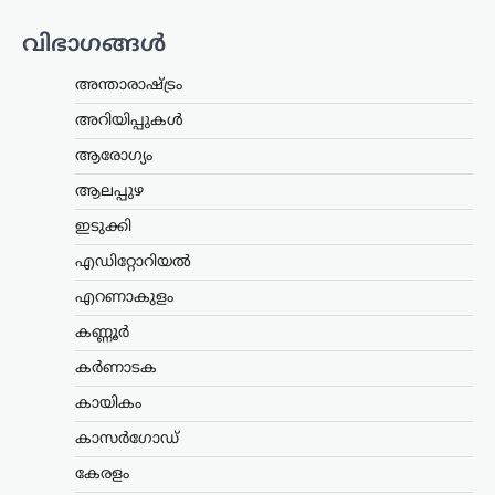
ആശങ്കകൾക്കിടെ ഉപഭോക്താക്കൾ
ആത്മവിശ്വാസത്തോടെ ഇന്ധനം
വിഭാഗങ്ങൾ
ഉപയോഗിക്കാമെന്ന് കേന്ദ്ര പെട്രോളിയം,
പ്രകൃതി വാതക മന്ത്രാലയം വ്യക്തമാക്കി.
അന്താരാഷ്ട്രം
പൊതുമേഖല ഓയിൽ മാർക്കറ്റിങ്
കമ്പനികൾ (ഒഎംസികൾ) വിതരണം…
അറിയിപ്പുകൾ
ആരോഗ്യം
കേരളം
,
ട്രെൻഡിംഗ്
,
തിരുവനന്തപുരം
,
ലേറ്റസ്റ്റ് ന്യൂസ്
ആലപ്പുഴ
‘കേരളത്തിൽ ബിജെപി
ഇടുക്കി
അല്ല, പക്ഷേ
എഡിറ്റോറിയൽ
ബിജെപിക്കായി
ഭരിക്കുന്നത് യുഡിഎഫ്’;
എറണാകുളം
സതീശനെതിരെ എം.വി.
കണ്ണൂർ
ഗോവിന്ദൻ
കർണാടക
ന്യൂസ് ഡെസ്ക്
ഓഗസ്റ്റ്‌ 8, 2026
കായികം
കേരളത്തിൽ ബിജെപി
അധികാരത്തിലില്ലെങ്കിലും വി.ഡി.
കാസർഗോഡ്
സതീശന്റെ നേതൃത്വത്തിലുള്ള യുഡിഎഫ്
സർക്കാർ ബിജെപിയുടെ രാഷ്ട്രീയ
കേരളം
അജണ്ടകൾ നടപ്പാക്കുകയാണെന്ന്