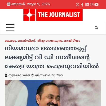
Skip
ഞായർ, ആഗ 9, 2026
Twitter
Facebook
LinkedIn
Instagr
yout
to
content
കേരളം
,
ട്രെൻഡിംഗ്
,
തിരുവനന്തപുരം
,
രാഷ്ട്രീയം
നിയമസഭാ തെരഞ്ഞെടുപ്പ്
ലക്ഷ്യമിട്ട് വി ഡി സതീശന്റെ
കേരള യാത്ര ഫെബ്രുവരിയിൽ
ന്യൂസ് ഡെസ്ക്
ഡിസംബർ 22, 2025