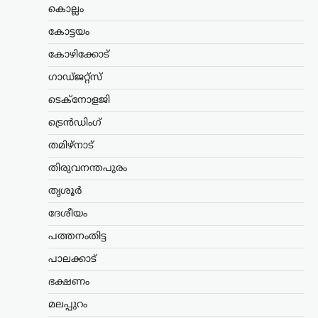
കൊല്ലം
സിപിഐഎം സംസ്ഥാന സെക്രട്ടറി
എം.വി. ഗോവിന്ദൻ മാസ്റ്റർ ആരോപിച്ചു.
കോട്ടയം
നരേന്ദ്ര…
കോഴിക്കോട്
ട്രെൻഡിംഗ്
,
ദേശീയം
,
രാഷ്ട്രീയം
ഗാഡ്ജറ്റ്സ്
പ്രധാനമന്ത്രിക്ക്
ടെക്നോളജി
യുവാക്കളെ കാണാൻ
സമയമില്ല;
ട്രെൻഡിംഗ്
കൂറുമാറിയവരെ
തമിഴ്നാട്
കാണാനും അവർക്കൊപ്പം
നിൽക്കുമെന്ന് ഉറപ്പ്
തിരുവനന്തപുരം
നൽകാനും സമയം
തൃശൂർ
കണ്ടെത്തുന്നു: ഉദ്ധവ്
ദേശീയം
താക്കറെ
പത്തനംതിട്ട
ന്യൂസ് ഡെസ്ക്
ഓഗസ്റ്റ്‌ 8, 2026
പ്രധാനമന്ത്രി നരേന്ദ്ര മോദിക്കെതിരെ
പാലക്കാട്
രൂക്ഷ വിമർശനവുമായി ശിവസേന
ഭക്ഷണം
(യുബിടി) അധ്യക്ഷൻ ഉദ്ധവ് താക്കറെ.
രാജ്യത്ത് പ്രതിഷേധിക്കുന്ന യുവാക്കളുടെ
മലപ്പുറം
പ്രശ്നങ്ങൾ പരിഗണിക്കാൻ സമയം