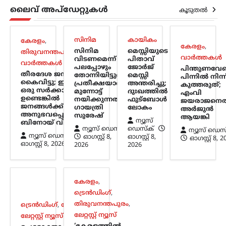
താക്കറെ
ലൈവ് അപ്‌ഡേറ്റുകൾ
കൂടുതൽ
ന്യൂസ് ഡെസ്ക്
ഓഗസ്റ്റ്‌ 8, 2026
പ്രധാനമന്ത്രി നരേന്ദ്ര മോദിക്കെതിരെ
സിനിമ
കായികം
കേരളം
,
രൂക്ഷ വിമർശനവുമായി ശിവസേന
കേരളം
,
സിനിമ
മെസ്സിയുടെ
തിരുവനന്തപുരം
,
(യുബിടി) അധ്യക്ഷൻ ഉദ്ധവ് താക്കറെ.
വാർത്തകൾ
വിടണമെന്ന്
പിതാവ്
വാർത്തകൾ
രാജ്യത്ത് പ്രതിഷേധിക്കുന്ന യുവാക്കളുടെ
പലപ്പോഴും
ജോർജ്
പിന്തുണവേണ
തീരദേശ ജനങ്ങളെ
പ്രശ്നങ്ങൾ പരിഗണിക്കാൻ സമയം
തോന്നിയിട്ടുണ്ട്;
മെസ്സി
പിന്നില്‍ നിന്ന
കൈവിട്ടു; ഇവിടെ
പ്രതീക്ഷയാണ്
അന്തരിച്ചു;
കണ്ടെത്താത്ത പ്രധാനമന്ത്രി, പാർട്ടി
കുത്തരുത്;
ഒരു സര്‍ക്കാര്‍
മുന്നോട്ട്
ദുഃഖത്തിൽ
എംവി
വിട്ട്…
ഉണ്ടെങ്കില്‍
നയിക്കുന്നത്:
ഫുട്ബോൾ
ജയരാജനെത
ജനങ്ങള്‍ക്ക് അത്
ഗായത്രി
ലോകം
അര്‍ജുന്‍
അനുഭവപ്പെടുന്നില്ല:
സുരേഷ്
കേരളം
,
വാർത്തകൾ
ആയങ്കി
ന്യൂസ്
ബിനോയ് വിശ്വം
പിന്തുണവേണ്ട, പിന്നില്‍
ന്യൂസ് ഡെസ്ക്
ഡെസ്ക്
ന്യൂസ് ഡെസ
ന്യൂസ് ഡെസ്ക്
ഓഗസ്റ്റ്‌ 8,
ഓഗസ്റ്റ്‌ 8,
ഓഗസ്റ്റ്‌ 8, 
നിന്ന് കുത്തരുത്; എംവി
ഓഗസ്റ്റ്‌ 8, 2026
2026
2026
ജയരാജനെതിരെ
അര്‍ജുന്‍ ആയങ്കി
ന്യൂസ് ഡെസ്ക്
ഓഗസ്റ്റ്‌ 8, 2026
കേരളം
,
പൊലീസിനെ ഭീഷണിപ്പെടുത്തിയ
ട്രെൻഡിംഗ്
,
കേസിൽ ഒളിവിൽ കഴിയുന്ന അർജുൻ
തിരുവനന്തപുരം
,
ട്രെൻഡിംഗ്
,
ദേശീയം
,
ആയങ്കിയെ കണ്ടെത്താനുള്ള
ലേറ്റസ്റ്റ് ന്യൂസ്
ലേറ്റസ്റ്റ് ന്യൂസ്
അന്വേഷണം ശക്തമാക്കി പൊലീസ്.