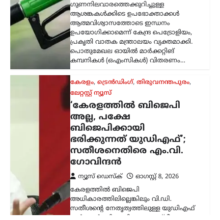
ഗോവിന്ദൻ
ന്യൂസ് ഡെസ്ക്
ഓഗസ്റ്റ്‌ 8, 2026
കേരളത്തിൽ ബിജെപി
അധികാരത്തിലില്ലെങ്കിലും വി.ഡി.
സതീശന്റെ നേതൃത്വത്തിലുള്ള യുഡിഎഫ്
സർക്കാർ ബിജെപിയുടെ രാഷ്ട്രീയ
അജണ്ടകൾ നടപ്പാക്കുകയാണെന്ന്
സിപിഐഎം സംസ്ഥാന സെക്രട്ടറി
എം.വി. ഗോവിന്ദൻ മാസ്റ്റർ ആരോപിച്ചു.
നരേന്ദ്ര…
ട്രെൻഡിംഗ്
,
ദേശീയം
,
രാഷ്ട്രീയം
പ്രധാനമന്ത്രിക്ക്
യുവാക്കളെ കാണാൻ
സമയമില്ല;
കൂറുമാറിയവരെ
കാണാനും അവർക്കൊപ്പം
നിൽക്കുമെന്ന് ഉറപ്പ്
നൽകാനും സമയം
കണ്ടെത്തുന്നു: ഉദ്ധവ്