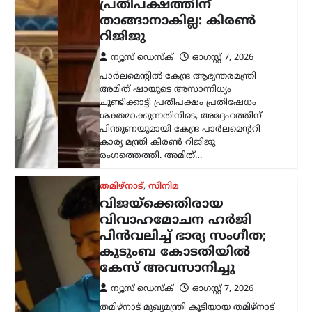
കേസ് അവസാനിച്ചു
ന്യൂസ് ഡെസ്ക്
ഓഗസ്റ്റ്‌ 7, 2026
തമിഴ്‌നാട് മുഖ്യമന്ത്രി കൂടിയായ തമിഴ്‌നാട്
വെട്രി കഴകം അധ്യക്ഷൻ
വിജയ്‌ക്കെതിരെ ഭാര്യ സംഗീത
സമർപ്പിച്ചിരുന്ന വിവാഹമോചന
ഹർജിയും താമസാവകാശ ഹർജിയും
പിൻവലിച്ചു. ചെങ്കൽപ്പേട്ട് ജില്ലാ കുടുംബ
കോടതിയിലാണ്…
കേരളം
,
തിരുവനന്തപുരം
,
രാഷ്ട്രീയം
കേന്ദ്രത്തിന്റെ എഥനോൾ-
പെട്രോൾ
നയത്തിനെതിരെ ജനകീയ
പ്രതിഷേധം ശക്തമാക്കും;
മുന്നറിയിപ്പുമായി
സിപിഐഎം
ന്യൂസ് ഡെസ്ക്
ഓഗസ്റ്റ്‌ 7, 2026
കേന്ദ്ര സർക്കാറിന്റെ എഥനോൾ-
പെട്രോൾ നയത്തിനെതിരെ രൂക്ഷ