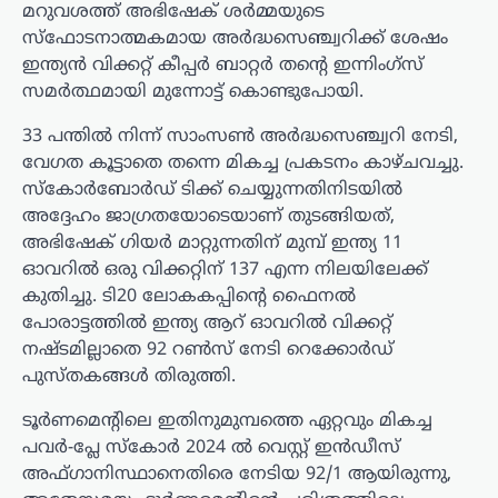
മറുവശത്ത് അഭിഷേക് ശർമ്മയുടെ
സ്ഫോടനാത്മകമായ അർദ്ധസെഞ്ച്വറിക്ക് ശേഷം
ഇന്ത്യൻ വിക്കറ്റ് കീപ്പർ ബാറ്റർ തന്റെ ഇന്നിംഗ്‌സ്
സമർത്ഥമായി മുന്നോട്ട് കൊണ്ടുപോയി.
33 പന്തിൽ നിന്ന് സാംസൺ അർദ്ധസെഞ്ച്വറി നേടി,
വേഗത കൂട്ടാതെ തന്നെ മികച്ച പ്രകടനം കാഴ്ചവച്ചു.
സ്കോർബോർഡ് ടിക്ക് ചെയ്യുന്നതിനിടയിൽ
അദ്ദേഹം ജാഗ്രതയോടെയാണ് തുടങ്ങിയത്,
അഭിഷേക് ഗിയർ മാറ്റുന്നതിന് മുമ്പ് ഇന്ത്യ 11
ഓവറിൽ ഒരു വിക്കറ്റിന് 137 എന്ന നിലയിലേക്ക്
കുതിച്ചു. ടി20 ലോകകപ്പിന്റെ ഫൈനൽ
പോരാട്ടത്തിൽ ഇന്ത്യ ആറ് ഓവറിൽ വിക്കറ്റ്
നഷ്ടമില്ലാതെ 92 റൺസ് നേടി റെക്കോർഡ്
പുസ്തകങ്ങൾ തിരുത്തി.
ടൂർണമെന്റിലെ ഇതിനുമുമ്പത്തെ ഏറ്റവും മികച്ച
പവർ-പ്ലേ സ്കോർ 2024 ൽ വെസ്റ്റ് ഇൻഡീസ്
അഫ്ഗാനിസ്ഥാനെതിരെ നേടിയ 92/1 ആയിരുന്നു,