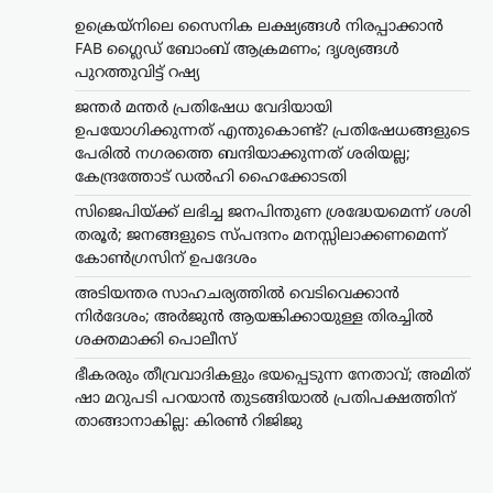
ഉക്രെയ്നിലെ സൈനിക ലക്ഷ്യങ്ങൾ നിരപ്പാക്കാൻ
FAB ഗ്ലൈഡ് ബോംബ് ആക്രമണം; ദൃശ്യങ്ങൾ
പുറത്തുവിട്ട് റഷ്യ
ജന്തർ മന്തർ പ്രതിഷേധ വേദിയായി
ഉപയോഗിക്കുന്നത് എന്തുകൊണ്ട്? പ്രതിഷേധങ്ങളുടെ
പേരിൽ നഗരത്തെ ബന്ദിയാക്കുന്നത് ശരിയല്ല;
കേന്ദ്രത്തോട് ഡൽഹി ഹൈക്കോടതി
സിജെപിയ്ക്ക് ലഭിച്ച ജനപിന്തുണ ശ്രദ്ധേയമെന്ന് ശശി
തരൂർ; ജനങ്ങളുടെ സ്പന്ദനം മനസ്സിലാക്കണമെന്ന്
കോൺഗ്രസിന് ഉപദേശം
അടിയന്തര സാഹചര്യത്തിൽ വെടിവെക്കാൻ
നിർദേശം; അർജുൻ ആയങ്കിക്കായുള്ള തിരച്ചിൽ
ട്രെൻഡിംഗ്
,
ദേശീയം
,
രാഷ്ട്രീയം
ശക്തമാക്കി പൊലീസ്
ഭീകരരും തീവ്രവാദികളും
ഭയപ്പെടുന്ന നേതാവ്;
ഭീകരരും തീവ്രവാദികളും ഭയപ്പെടുന്ന നേതാവ്; അമിത്
അമിത് ഷാ മറുപടി
ഷാ മറുപടി പറയാൻ തുടങ്ങിയാൽ പ്രതിപക്ഷത്തിന്
പറയാൻ തുടങ്ങിയാൽ
താങ്ങാനാകില്ല: കിരൺ റിജിജു
പ്രതിപക്ഷത്തിന്
താങ്ങാനാകില്ല: കിരൺ