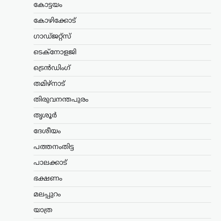
കോട്ടയം
കേരളം
,
തിരുവനന്തപുരം
,
വാർത്തകൾ
കോഴിക്കോട്
അടിയന്തര
ഗാഡ്ജറ്റ്സ്
സാഹചര്യത്തിൽ
വെടിവെക്കാൻ നിർദേശം;
ടെക്നോളജി
അർജുൻ
ട്രെൻഡിംഗ്
ആയങ്കിക്കായുള്ള
തിരച്ചിൽ ശക്തമാക്കി
തമിഴ്നാട്
പൊലീസ്
തിരുവനന്തപുരം
ന്യൂസ് ഡെസ്ക്
ഓഗസ്റ്റ്‌ 7, 2026
തൃശൂർ
നിരവധി ക്രിമിനൽ കേസുകളിൽ
ദേശീയം
പ്രതിയായ അർജുൻ ആയങ്കിക്കായുള്ള
തിരച്ചിൽ തുടരുന്നതിനിടെ പൊലീസിന്
പത്തനംതിട്ട
നിർണായക നിർദേശം നൽകി തൃശൂർ
സിറ്റി പൊലീസ് കമ്മിഷണർ. പ്രതിയെ
പാലക്കാട്
പിടികൂടുന്നതിനിടെ അടിയന്തര
ഭക്ഷണം
സാഹചര്യമുണ്ടായാൽ…
മലപ്പുറം
ട്രെൻഡിംഗ്
,
ദേശീയം
,
രാഷ്ട്രീയം
യാത്ര
ഭീകരരും തീവ്രവാദികളും