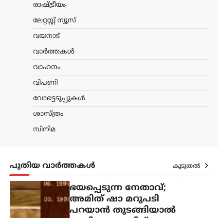
ഭയപ്പെടുന്ന നേതാവ്;
രാഷ്ട്രീയം
അമിത് ഷാ മറുപടി
ലേറ്റസ്റ്റ് ന്യൂസ്
പറയാൻ തുടങ്ങിയാൽ
വയനാട്
പ്രതിപക്ഷത്തിന്
താങ്ങാനാകില്ല: കിരൺ
വാർത്തകൾ
റിജിജു
വാഹനം
ന്യൂസ് ഡെസ്ക്
ഓഗസ്റ്റ്‌ 7, 2026
വിപണി
പാർലമെന്റിൽ കേന്ദ്ര ആഭ്യന്തരമന്ത്രി
അമിത് ഷായുടെ അസാന്നിധ്യം
വോട്ടെടുപ്പുകൾ
ചൂണ്ടിക്കാട്ടി പ്രതിപക്ഷം പ്രതിഷേധം
ശാസ്ത്രം
ശക്തമാക്കുന്നതിനിടെ, അദ്ദേഹത്തിന്
പിന്തുണയുമായി കേന്ദ്ര പാർലമെന്ററി
സിനിമ
കാര്യ മന്ത്രി കിരൺ റിജിജു
രംഗത്തെത്തി. അമിത്…
തമിഴ്നാട്
,
സിനിമ
പുതിയ വാർത്തകൾ
കൂടുതൽ
വിജയ്‌ക്കെതിരായ
വിവാഹമോചന ഹർജി
പിൻവലിച്ച് ഭാര്യ സംഗീത;
കുടുംബ കോടതിയിൽ