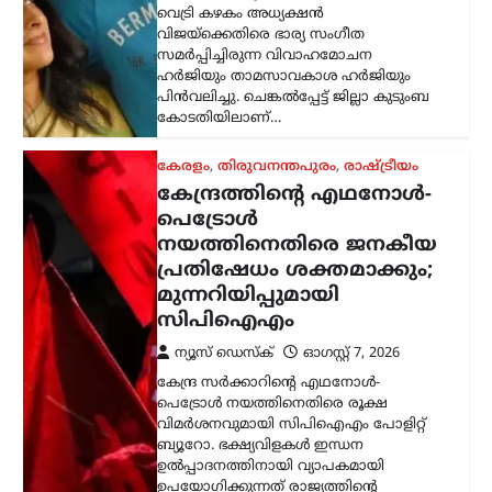
വിമർശനവുമായി സിപിഐഎം പോളിറ്റ്
ബ്യൂറോ. ഭക്ഷ്യവിളകൾ ഇന്ധന
ഉൽപ്പാദനത്തിനായി വ്യാപകമായി
ഉപയോഗിക്കുന്നത് രാജ്യത്തിന്റെ
ഭക്ഷ്യസുരക്ഷയെ ബാധിക്കുമെന്നാണ്
പാർട്ടി മുന്നറിയിപ്പ് നൽകിയത്.…
കേരളം
,
തിരുവനന്തപുരം
,
വാർത്തകൾ
അടിയന്തര
സാഹചര്യത്തിൽ
വെടിവെക്കാൻ നിർദേശം;
അർജുൻ
ആയങ്കിക്കായുള്ള
തിരച്ചിൽ ശക്തമാക്കി
പൊലീസ്
ന്യൂസ് ഡെസ്ക്
ഓഗസ്റ്റ്‌ 7, 2026
നിരവധി ക്രിമിനൽ കേസുകളിൽ
പ്രതിയായ അർജുൻ ആയങ്കിക്കായുള്ള
തിരച്ചിൽ തുടരുന്നതിനിടെ പൊലീസിന്
നിർണായക നിർദേശം നൽകി തൃശൂർ
സിറ്റി പൊലീസ് കമ്മിഷണർ. പ്രതിയെ