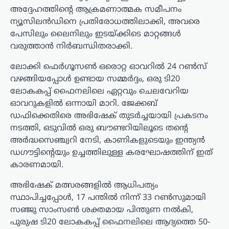
അദ്ദേഹത്തിന്റെ ആക്രമണാത്മക സമീപനം
ന്യൂസിലൻഡിനെ പ്രതിരോധത്തിലാക്കി, അവരെ
പേസിലും ലൈനിലും ഇടയ്ക്കിടെ മാറ്റങ്ങൾ
വരുത്താൻ നിർബന്ധിതരാക്കി.
ലോക്കി ഫെർഗൂസൺ ഒരൊറ്റ ഓവറിൽ 24 റൺസ്
വഴങ്ങിയപ്പോൾ ഉണ്ടായ സമ്മർദ്ദം, ഒരു ടി20
ലോകകപ്പ് ഫൈനലിലെ ഏറ്റവും ചെലവേറിയ
ഓവറുകളിൽ ഒന്നായി മാറി. ജേക്കബ്
ഡഫിക്കെതിരെ അഭിഷേക് തുടർച്ചയായി പ്രകടനം
നടത്തി, ഒടുവിൽ ഒരു ബൗണ്ടറിയിലൂടെ തന്റെ
അർദ്ധസെഞ്ച്വറി നേടി, കാണികളുടെയും ഇന്ത്യൻ
ഡഗൗട്ടിന്റെയും ഉച്ചത്തിലുള്ള കരഘോഷത്തിന് ഇത്
കാരണമായി.
അഭിഷേക് മത്സരങ്ങളിൽ ആധിപത്യം
സ്ഥാപിച്ചപ്പോൾ, 17 പന്തിൽ നിന്ന് 33 റൺസുമായി
സഞ്ജു സാംസൺ ശക്തമായ പിന്തുണ നൽകി,
പുരുഷ ടി20 ലോകകപ്പ് ഫൈനലിലെ ആദ്യത്തെ 50-