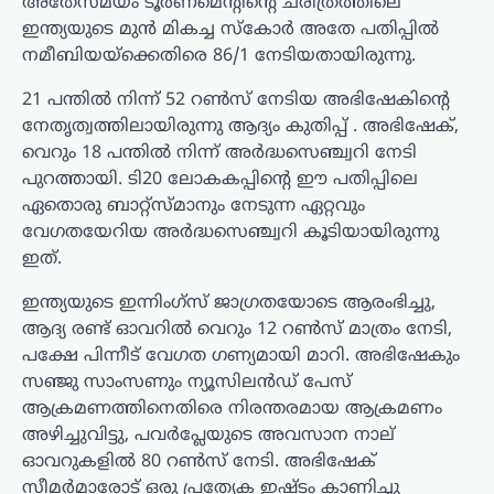
അതേസമയം ടൂർണമെന്റിന്റെ ചരിത്രത്തിലെ
ഇന്ത്യയുടെ മുൻ മികച്ച സ്കോർ അതേ പതിപ്പിൽ
നമീബിയയ്‌ക്കെതിരെ 86/1 നേടിയതായിരുന്നു.
21 പന്തിൽ നിന്ന് 52 ​​റൺസ് നേടിയ അഭിഷേകിന്റെ
നേതൃത്വത്തിലായിരുന്നു ആദ്യം കുതിപ്പ് . അഭിഷേക്,
വെറും 18 പന്തിൽ നിന്ന് അർദ്ധസെഞ്ച്വറി നേടി
പുറത്തായി. ടി20 ലോകകപ്പിന്റെ ഈ പതിപ്പിലെ
ഏതൊരു ബാറ്റ്‌സ്മാനും നേടുന്ന ഏറ്റവും
വേഗതയേറിയ അർദ്ധസെഞ്ച്വറി കൂടിയായിരുന്നു
ഇത്.
ഇന്ത്യയുടെ ഇന്നിംഗ്‌സ് ജാഗ്രതയോടെ ആരംഭിച്ചു,
ആദ്യ രണ്ട് ഓവറിൽ വെറും 12 റൺസ് മാത്രം നേടി,
പക്ഷേ പിന്നീട് വേഗത ഗണ്യമായി മാറി. അഭിഷേകും
സഞ്ജു സാംസണും ന്യൂസിലൻഡ് പേസ്
ആക്രമണത്തിനെതിരെ നിരന്തരമായ ആക്രമണം
അഴിച്ചുവിട്ടു, പവർപ്ലേയുടെ അവസാന നാല്
ഓവറുകളിൽ 80 റൺസ് നേടി. അഭിഷേക്
സീമർമാരോട് ഒരു പ്രത്യേക ഇഷ്ടം കാണിച്ചു