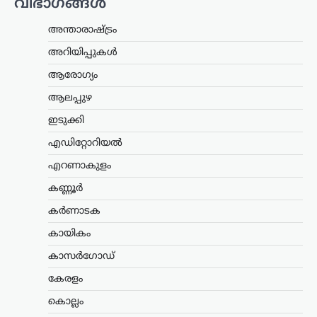
വിഭാഗങ്ങൾ
സമർപ്പിച്ചിരുന്ന വിവാഹമോചന
ഹർജിയും താമസാവകാശ ഹർജിയും
പിൻവലിച്ചു. ചെങ്കൽപ്പേട്ട് ജില്ലാ കുടുംബ
അന്താരാഷ്ട്രം
കോടതിയിലാണ്…
അറിയിപ്പുകൾ
കേരളം
,
തിരുവനന്തപുരം
,
രാഷ്ട്രീയം
ആരോഗ്യം
കേന്ദ്രത്തിന്റെ എഥനോൾ-
ആലപ്പുഴ
പെട്രോൾ
ഇടുക്കി
നയത്തിനെതിരെ ജനകീയ
പ്രതിഷേധം ശക്തമാക്കും;
എഡിറ്റോറിയൽ
മുന്നറിയിപ്പുമായി
എറണാകുളം
സിപിഐഎം
കണ്ണൂർ
ന്യൂസ് ഡെസ്ക്
ഓഗസ്റ്റ്‌ 7, 2026
കർണാടക
കേന്ദ്ര സർക്കാറിന്റെ എഥനോൾ-
പെട്രോൾ നയത്തിനെതിരെ രൂക്ഷ
കായികം
വിമർശനവുമായി സിപിഐഎം പോളിറ്റ്
ബ്യൂറോ. ഭക്ഷ്യവിളകൾ ഇന്ധന
കാസർഗോഡ്
ഉൽപ്പാദനത്തിനായി വ്യാപകമായി
കേരളം
ഉപയോഗിക്കുന്നത് രാജ്യത്തിന്റെ
ഭക്ഷ്യസുരക്ഷയെ ബാധിക്കുമെന്നാണ്
കൊല്ലം
പാർട്ടി മുന്നറിയിപ്പ് നൽകിയത്.…