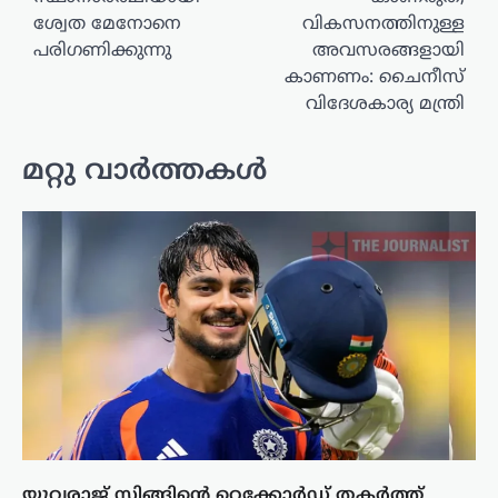
ശ്വേത മേനോനെ
വികസനത്തിനുള്ള
പരിഗണിക്കുന്നു
അവസരങ്ങളായി
കാണണം: ചൈനീസ്
വിദേശകാര്യ മന്ത്രി
മറ്റു വാർത്തകൾ
യുവരാജ് സിങ്ങിൻ്റെ റെക്കോർഡ് തകർത്ത്