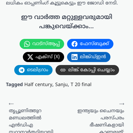
ലധികം ഓപ്പണിംഗ് കൂട്ടുകെട്ടും ഈ ജോഡി നേടി.
ഈ വാർത്ത മറ്റുള്ളവരുമായി
പങ്കുവെയ്ക്കാം...
വാട്സ്ആപ്പ്
ഫേസ്ബുക്ക്
എക്സ് (X)
ലിങ്ക്ഡ്ഇൻ
ടെലിഗ്രാം
ലിങ്ക് കോപ്പി ചെയ്യാം
Tagged
Half century
,
Sanju
,
T 20 final
പോസ്റ്റുകളിലൂടെ
⟵
⟶
തൃപ്പൂണിത്തുറ
ഇന്ത്യയും ചൈനയും
മണ്ഡലത്തില്‍
പരസ്പരം
എന്‍ഡിഎ
ഭീഷണികളായി
സ്ഥാനാര്‍ത്ഥിയായി
കാണരുത്;