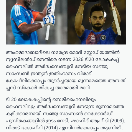
അഹമ്മദാബാദിലെ നരേന്ദ്ര മോദി സ്റ്റേഡിയത്തിൽ
ന്യൂസിലൻഡിനെതിരെ നടന്ന 2026 ടി20 ലോകകപ്പ്
ഫൈനലിൽ അർദ്ധസെഞ്ച്വറി നേടിയ സഞ്ജു
സാംസൺ ഇന്ത്യൻ ഇതിഹാസം വിരാട്
കോഹ്‌ലിക്കൊപ്പം തുടർച്ചയായ മൂന്നാമത്തെ അമ്പത്
പ്ലസ് സ്കോർ തികച്ച താരമായി മാറി .
ടി 20 ലോകകപ്പിന്റെ സെമിഫൈനലിലും
ഫൈനലിലും അർദ്ധസെഞ്ച്വറി നേടുന്ന മൂന്നാമത്തെ
കളിക്കാരനായി സഞ്ജു സാംസൺ റെക്കോർഡ്
പുസ്തകങ്ങളിൽ ഇടം നേടി, ഷാഹിദ് അഫ്രീദി (2009),
വിരാട് കോഹ്‌ലി (2014) എന്നിവർക്കൊപ്പം ആണിത് .