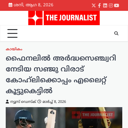
Skip
ശനി, ആഗ 8, 2026
Twitter
Facebook
LinkedIn
Instagr
yout
to
content
കായികം
ഫൈനലിൽ അർദ്ധസെഞ്ച്വറി
നേടിയ സഞ്ജു വിരാട്
കോഹ്‌ലിക്കൊപ്പം എലൈറ്റ്
കൂട്ടുകെട്ടിൽ
ന്യൂസ് ഡെസ്ക്
മാർച്ച്‌ 8, 2026