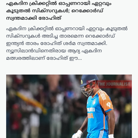
ഏകദിന ക്രിക്കറ്റിൽ ഓപ്പണറായി ഏറ്റവും
കൂടുതൽ സിക്‌സറുകൾ; റെക്കോർഡ്
സ്വന്തമാക്കി രോഹിത്
ഏകദിന ക്രിക്കറ്റിൽ ഓപ്പണറായി ഏറ്റവും കൂടുതൽ
സിക്‌സറുകൾ അടിച്ച താരമെന്ന റെക്കോർഡ്
ഇന്ത്യൻ താരം രോഹിത് ശർമ സ്വന്തമാക്കി.
ന്യൂസിലാൻഡിനെതിരായ ആദ്യ ഏകദിന
മത്സരത്തിലാണ് രോഹിത് ഈ…