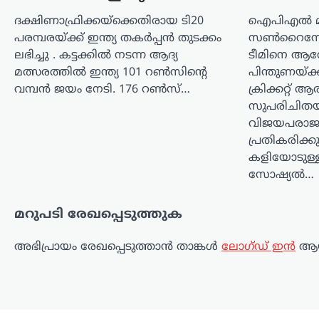
ദക്ഷിണാഫ്രിക്കയ്‌ക്കെതിരായ ടി20
ഐപിഎൽ മത
കേരളം
,
തിരുവനന്തപുരം
,
ലേറ്റസ്റ്റ് ന്യൂസ്
പരമ്പരയ്ക്ക് ഇന്ത്യ തകര്‍പ്പന്‍ തുടക്കം
സൺറൈസേഴ്
കേന്ദ്ര സഹായം
ലഭിച്ചു . കട്ടക്കില്‍ നടന്ന ആദ്യ
ടീമിനെ ആ
നഷ്ടപ്പെടാതിരിക്കാനാണ്
മത്സരത്തില്‍ ഇന്ത്യ 101 റണ്‍സിന്റെ
പിന്തുണയ്ക്
മാറ്റമെന്ന് സർക്കാർ;
വമ്പന്‍ ജയം നേടി. 176 റണ്‍സ്…
ക്രിക്കറ്റ് 
പെൻഷൻ
സുപരിചിതയാ
വിതരണത്തിൽ
വിജയപരാജ
വിശദീകരണം
പ്രതികരിക്ക
കളിയോടുള്
ന്യൂസ് ഡെസ്ക്
ഓഗസ്റ്റ്‌ 7, 2026
സോഷ്യൽ…
ക്ഷേമപെൻഷൻ വിതരണം ചെയ്യുന്ന
രീതിയിൽ മാറ്റം വരുത്തിയതുമായി
മറുപടി രേഖപ്പെടുത്തുക
ബന്ധപ്പെട്ട് വിശദീകരണവുമായി
സംസ്ഥാന സർക്കാർ. വിതരണം
ചെയ്യാതെ ശേഷിക്കുന്ന തുകകൾ
അഭിപ്രായം രേഖപ്പെടുത്താ‍ൻ താങ്കൾ
ലോഗ്ഡ് ഇൻ
ആയ
തിരിച്ചടയ്ക്കുന്നതിലെ കാലതാമസം,
അർഹതയില്ലാത്തവർക്ക് പെൻഷൻ
ലഭിക്കുന്ന സാഹചര്യം,…