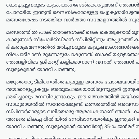
അർഹതയില്ലാത്തവർക്ക് പെൻഷൻ
കൊല്ലപ്പട്ടവരുടെ കുടംബാംഗങ്ങള്‍ക്കൊപ്പമാണ് ഞങ്ങള
ലഭിക്കുന്ന സാഹചര്യം,…
പോരാടിയ ഇന്ത്യൻ സൈനികരോടുള്ള ഐക്യദാര്‍ഢ്യത്തിനായി
മത്സരശേഷം നടത്തിയ വാര്‍ത്താ സമ്മേളനത്തില്‍ സൂര്
കേരളം
,
ട്രെൻഡിംഗ്
,
തിരുവനന്തപുരം
,
ലേറ്റസ്റ്റ് ന്യൂസ്
മത്സരത്തില്‍ പാക് താരങ്ങള്‍ക്ക് കൈ കൊടുക്കാതിരു
വിമർശനം
കാര്യങ്ങള്‍ സ്പോര്‍ട്സ്മാന്‍ സ്പിരിറ്റിനും അപ്പുറത്
കടുക്കുമ്പോൾ
ഭീകരാക്രമണത്തില്‍ മരിച്ചവരുടെ കുടുംബാംഗങ്ങള്‍ക്
സർക്കാരിന്റെ അനുനയ
നിലപാടിലാണ് മുന്നോട്ടുപോകുന്നത്. ബാക്കിയുള്ളത
ഞങ്ങളിവിടെ ക്രിക്കറ്റ് കളിക്കാനാണ് വന്നത്. ഞങ്ങള്
നീക്കം; കടലിൽ
സൂര്യകുമാര്‍ യാദവ് പറഞ്ഞു.
കാണാതായവർക്കായുള്ള
തിരച്ചിൽ തുടരുന്നു
മറ്റേതൊരു ടീമിനെതിരെയുമുള്ള മത്സരം പോലെയായിരുന്
തയാറെടുപ്പുകളും അതുപോലെയായിരുന്നു.ഇത് ഇന്ത്യക്കാ
ന്യൂസ് ഡെസ്ക്
ഓഗസ്റ്റ്‌ 7, 2026
ശ്രമിച്ചാലും മനസിലുണ്ടാകും. ഈ മത്സരത്തില്‍ ജയിക്ക
തിരുവനന്തപുരം, കൊല്ലം ജില്ലകളിൽ
സാധ്യമായതില്‍ സന്തോഷമുണ്ട്. മത്സരത്തില്‍ അവസാനം
മത്സ്യത്തൊഴിലാളികളെ കാണാതായ
സ്പിന്നര്‍മാരുടെ വലിയൊരു ആരാധകനാണ് ഞാന്‍. കാരണ
സംഭവത്തിൽ അനുനയ നീക്കവുമായി
മുഖ്യമന്ത്രി വി.ഡി. സതീശൻ.
അവരെ മികച്ച രീതിയില്‍ നേരിടാനായതിലും ഇന്ത്യക്ക്
വിഴിഞ്ഞത്ത് കടലിൽ കാണാതായ
യാദവ് പറഞ്ഞു. സൂര്യകുമാര്‍ യാദവിന്‍റെ 35-ാം ജന്‍മദി
ജോണിന്റെ മകളുമായി മുഖ്യമന്ത്രി
ഫോണിൽ സംസാരിക്കുകയും തിരച്ചിൽ…