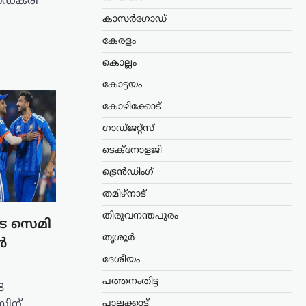
ഗഡ്‍കരി
കാസർഗോഡ്
കേരളം
കൊല്ലം
കോട്ടയം
കോഴിക്കോട്
ഗാഡ്ജറ്റ്സ്
ടെക്നോളജി
ട്രെൻഡിംഗ്
തമിഴ്നാട്
തിരുവനന്തപുരം
െ സെമി
തൃശൂർ
ൾ
ദേശീയം
പത്തനംതിട്ട
8
പാലക്കാട്
സിന്