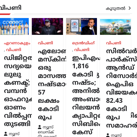
വിപണി
കൂടുതൽ
ദേശീയം
,
്
എറണാകുളം
വിപണി
ട്രെൻഡിംഗ്
വിപണി
,
വിപണി
എലോൺ
,
വിപണി
സിൽവർസ്
ുടെ
ഡിജിറ്റൽ
ഇപിഎഫ്ഒയ്ക്ക്
രീം
മസ്കിന്
പാർക്സ്
്ളി;
സദ്യയൊരുക്കി
1,816
ഒരു
ആൻഡ്
ണ
ലുലു
കോടി
ന്
മാസത്തിനുള്ളിൽ
റിസോർട്
ിട്ട്
കണക്ട്;
നഷ്ടം;
നഷ്ടമായത്
ഐപിഒ
മെന്ന്
വമ്പൻ
അനിൽ
57
വിജയകര
ഓഫറുകളുമായി
അംബാനിക്കും
സ്ക്
ലക്ഷം
82.43
6
ഓണം
റിലയൻസ്
കോടി
കോടി
വിൽപ്പന
ക്യാപിറ്റലിനുമെതി
രൂപ
രൂപ
തുടങ്ങി
സിബിഐ
സമാഹരിച
ന്യൂസ്
കേസ്
ഡെസ്ക്
ന്യൂസ്
ന്യൂസ്