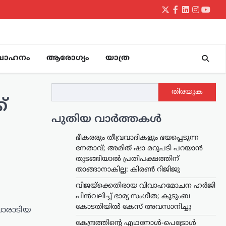
Twitter
Facebook
LinkedIn
Instagr
yout
വാഹനം
ആരോഗ്യം
യാത്ര
തിരയുക
്
പുതിയ വാർത്തകൾ
ഭീകരരും തീവ്രവാദികളും ഭയപ്പെടുന്ന
നേതാവ്; അമിത് ഷാ മറുപടി പറയാൻ
തുടങ്ങിയാൽ പ്രതിപക്ഷത്തിന്
താങ്ങാനാകില്ല: കിരൺ റിജിജു
വിജയ്‌ക്കെതിരായ വിവാഹമോചന ഹർജി
പിൻവലിച്ച് ഭാര്യ സംഗീത; കുടുംബ
കോടതിയിൽ കേസ് അവസാനിച്ചു
പോരാടിയ
കേന്ദ്രത്തിന്റെ എഥനോൾ-പെട്രോൾ