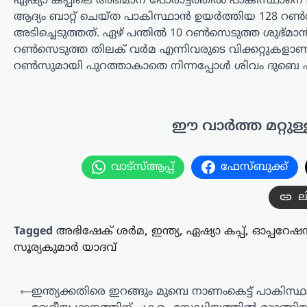
ഏഷ്യാ കപ്പിലെ അഭിമാന പോരാട്ടത്തില്‍ പാകിസ്ഥാനെ ഏഴ് വി
ആദ്യം ബാറ്റ് ചെയ്ത പാകിസ്ഥാന്‍ ഉയര്‍ത്തിയ 128 റണ്‍സ്
ട്രെൻഡിംഗ്
,
ദേശീയം
അടിച്ചെടുത്തത്. ഏഴ് പന്തില്‍ 10 റൺസെടുത്ത ശുഭ്മാന്‍ 
രാജ്യത്തെ യുവാക്കളെ
റണ്‍സെടുത്ത തിലക് വര്‍മ എന്നിവരുടെ വിക്കറ്റുകളാണ് ഇന്
മോദി സർക്കാർ
റണ്‍സുമായി പുറത്താകാതെ നിന്നപ്പോള്‍ ശിവം ദുബെ ഏഴ
ഭയപ്പെടുന്നു;
അതിനാലാണ്
അവരുടെ ശബ്ദം
ഈ വാർത്ത മറ്റുള്
നിശബ്ദമാക്കാൻ
പുതിയ മാർഗങ്ങൾ
വാട്സ്ആപ്പ്
ഫേസ്ബുക്ക്
തേടുന്നത്: കെജ്‌രിവാൾ
ല
ന്യൂസ് ഡെസ്ക്
ഓഗസ്റ്റ്‌ 7, 2026
വിദ്യാർത്ഥി പ്രക്ഷോഭങ്ങളുടെ
Tagged
അഭിഷേക് ശര്‍മ
,
ഇന്ത്യ
,
ഏഷ്യാ കപ്പ്
,
ഓപ്പറേഷൻ
പശ്ചാത്തലത്തിൽ കേന്ദ്ര
സൂര്യകുമാർ യാദവ്
സർക്കാരിനെതിരെ രൂക്ഷ
വിമർശനവുമായി ഡൽഹി മുൻ
മുഖ്യമന്ത്രിയും ആം ആദ്മി പാർട്ടി ദേശീയ
പോസ്റ്റുകളിലൂടെ
⟵
ഇന്ത്യക്കതിരെ ഇറങ്ങും മുമ്പെ നാണംകെട്ട് പാകിസ്ഥാ
കൺവീനറുമായ അരവിന്ദ് കെജ്‌രിവാൾ.
രാജ്യത്തെ യുവാക്കളെ മോദി…