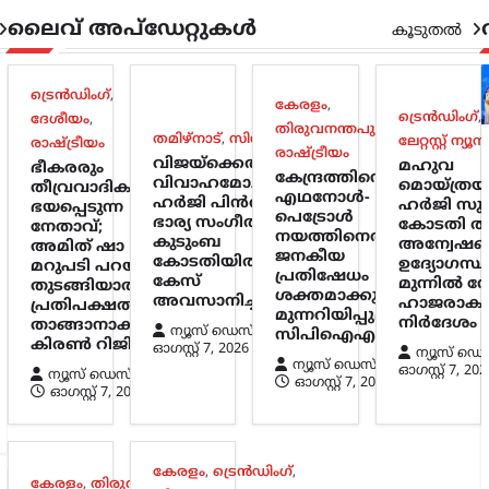
ലൈവ് അപ്‌ഡേറ്റുകൾ
കൂടുതൽ
ട്രെൻഡിംഗ്
,
കേരളം
,
ട്രെൻഡിംഗ്
,
ദേശീയം
,
തിരുവനന്തപുരം
,
തമിഴ്നാട്
,
സിനിമ
ലേറ്റസ്റ്റ് ന്യൂസ
രാഷ്ട്രീയം
രാഷ്ട്രീയം
വിജയ്‌ക്കെതിരായ
മഹുവ
ഭീകരരും
കേന്ദ്രത്തിന്റെ
വിവാഹമോചന
മൊയ്ത്രയ
തീവ്രവാദികളും
എഥനോൾ-
ഹർജി പിൻവലിച്ച്
ഹർജി സുപ്
ഭയപ്പെടുന്ന
പെട്രോൾ
ഭാര്യ സംഗീത;
കോടതി തള
നേതാവ്;
നയത്തിനെതിരെ
കുടുംബ
അന്വേഷ
അമിത് ഷാ
ജനകീയ
കോടതിയിൽ
ഉദ്യോഗസ്ഥ
മറുപടി പറയാൻ
പ്രതിഷേധം
കേസ്
മുന്നിൽ നേര
തുടങ്ങിയാൽ
ശക്തമാക്കും;
അവസാനിച്ചു
ഹാജരാകണ
പ്രതിപക്ഷത്തിന്
മുന്നറിയിപ്പുമായി
നിർദേശം
താങ്ങാനാകില്ല:
ന്യൂസ് ഡെസ്ക്
സിപിഐഎം
കിരൺ റിജിജു
ഓഗസ്റ്റ്‌ 7, 2026
ന്യൂസ് ഡെ
ന്യൂസ് ഡെസ്ക്
ഓഗസ്റ്റ്‌ 7, 202
ന്യൂസ് ഡെസ്ക്
ഓഗസ്റ്റ്‌ 7, 2026
ഓഗസ്റ്റ്‌ 7, 2026
കേരളം
,
ട്രെൻഡിംഗ്
,
കേരളം
,
തിരുവനന്തപുരം
,