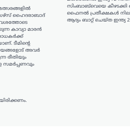
സിംബാബ്‌വെയെ കീഴടക്കി
്സരങ്ങളിൽ
ഫൈനൽ പ്രതീക്ഷകൾ നിലന
‌സ് ഹൈദരാബാദ്
ആദ്യം ബാറ്റ് ചെയ്ത ഇന്ത്യ 
വേശത്തോടെ
കുന്ന കാവ്യാ മാരൻ
ആരാധകർക്ക്
ണ്. ടീമിന്റെ
യങ്ങളോട് അവർ
ുന്ന രീതിയും
ള സമർപ്പണവും
ിരിക്കണം.