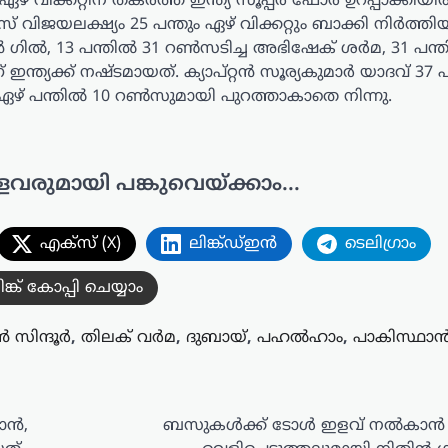
ക്കറ്റിന് തകര്‍ത്ത് ഇന്ത്യ സൂപ്പര്‍ ഫോര്‍ ഉറപ്പാക്കിയിരു
 വിജയലക്ഷ്യം 25 പന്തും ഏഴ് വിക്കറ്റും ബാക്കി നിര്‍ത്തി
ഗില്‍, 13 പന്തില്‍ 31 റണ്‍സടിച്ച അഭിഷേക് ശര്‍മ, 31 പന്തി
ത്യക്ക് നഷ്ടമായത്. ക്യാപ്റ്റന്‍ സൂര്യകുമാര്‍ യാദവ് 37 പന
് പന്തില്‍ 10 റണ്‍സുമായി പുറത്താകാതെ നിന്നു.
ളവരുമായി പങ്കുവെയ്ക്കാം...
എക്സ് (X)
ലിങ്ക്ഡ്ഇൻ
ടെലിഗ്രാം
ിങ്ക് കോപ്പി ചെയ്യാം
 സിന്ദൂർ
,
തിലക് വര്‍മ
,
ദുബായ്
,
പഹല്‍ഹാം
,
പാകിസ്ഥാന്
ന്‍,
ബസുകൾക്ക് ടോൾ ഇളവ് നൽകാൻ ന