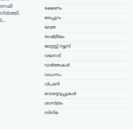
 സെമി
ഭക്ഷണം
ിർത്തി.
മലപ്പുറം
20…
യാത്ര
രാഷ്ട്രീയം
ലേറ്റസ്റ്റ് ന്യൂസ്
വയനാട്
വാർത്തകൾ
വാഹനം
വിപണി
വോട്ടെടുപ്പുകൾ
ശാസ്ത്രം
സിനിമ