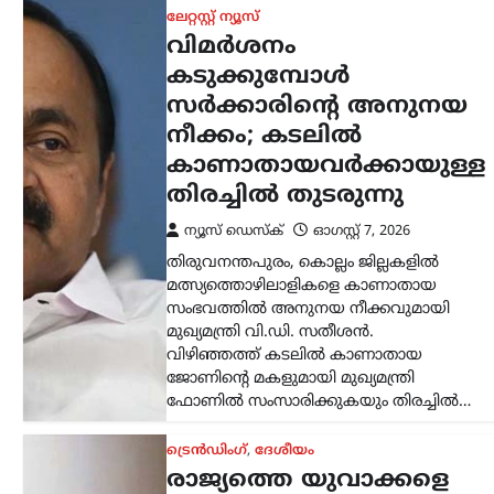
മോദി സർക്കാർ
ഭയപ്പെടുന്നു;
അതിനാലാണ്
അവരുടെ ശബ്ദം
നിശബ്ദമാക്കാൻ
പുതിയ മാർഗങ്ങൾ
തേടുന്നത്: കെജ്‌രിവാൾ
ന്യൂസ് ഡെസ്ക്
ഓഗസ്റ്റ്‌ 7, 2026
വിദ്യാർത്ഥി പ്രക്ഷോഭങ്ങളുടെ
പശ്ചാത്തലത്തിൽ കേന്ദ്ര
സർക്കാരിനെതിരെ രൂക്ഷ
വിമർശനവുമായി ഡൽഹി മുൻ
മുഖ്യമന്ത്രിയും ആം ആദ്മി പാർട്ടി ദേശീയ
കൺവീനറുമായ അരവിന്ദ് കെജ്‌രിവാൾ.
രാജ്യത്തെ യുവാക്കളെ മോദി…
ട്രെൻഡിംഗ്
,
ദേശീയം
,
ലേറ്റസ്റ്റ് ന്യൂസ്
മഹുവ മൊയ്ത്രയുടെ