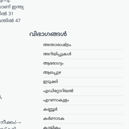
ന്നു.
യാണ് ഇന്ത്യ
ല്‍ 31
്തില്‍ 47
വിഭാഗങ്ങൾ
അന്താരാഷ്ട്രം
അറിയിപ്പുകൾ
ആരോഗ്യം
ആലപ്പുഴ
ഇടുക്കി
എഡിറ്റോറിയൽ
‍
,
എറണാകുളം
കണ്ണൂർ
കർണാടക
ീക്കം!
⟶
കായികം