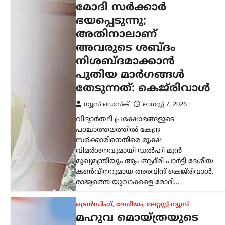
ഹർജി സുപ്രീം കോടതി
തള്ളി; അന്വേഷണ
ഉദ്യോഗസ്ഥന് മുന്നിൽ
നേരിട്ട്
ഹാജരാകണമെന്ന്
നിർദേശം
ന്യൂസ് ഡെസ്ക്
ഓഗസ്റ്റ്‌ 7, 2026
അക്രമത്തിന് പ്രേരിപ്പിക്കുന്ന
തരത്തിലുള്ള
പൊതുപ്രസ്താവനകളുമായി ബന്ധപ്പെട്ട
കേസിൽ അന്വേഷണ ഉദ്യോഗസ്ഥന്
മുന്നിൽ വീഡിയോ
കോൺഫറൻസിംഗിലൂടെ ഹാജരാകാൻ
അനുമതി തേടി തൃണമൂൽ കോൺഗ്രസ്
എംപി മഹുവ മൊയ്ത്ര സമർപ്പിച്ച…
കേരളം
,
തിരുവനന്തപുരം
,
ലേറ്റസ്റ്റ് ന്യൂസ്
കേന്ദ്ര സഹായം