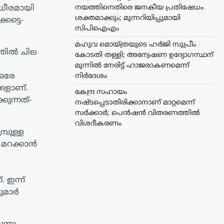
നയത്തിനെതിരെ ജനകീയ പ്രതിഷേധം
 ധീരമായി
ശക്തമാക്കും; മുന്നറിയിപ്പുമായി
കട്ടെ-
സിപിഐഎം
മഹുവ മൊയ്ത്രയുടെ ഹർജി സുപ്രീം
തില്‍ ചില
കോടതി തള്ളി; അന്വേഷണ ഉദ്യോഗസ്ഥന്
മുന്നിൽ നേരിട്ട് ഹാജരാകണമെന്ന്
 ഒരേ
നിർദേശം
ങളാണ്.
കേന്ദ്ര സഹായം
കുന്നത്-
നഷ്ടപ്പെടാതിരിക്കാനാണ് മാറ്റമെന്ന്
സർക്കാർ; പെൻഷൻ വിതരണത്തിൽ
വിശദീകരണം
്പുള്ള
മറക്കാന്‍
 ഇന്ന്
മാര്‍