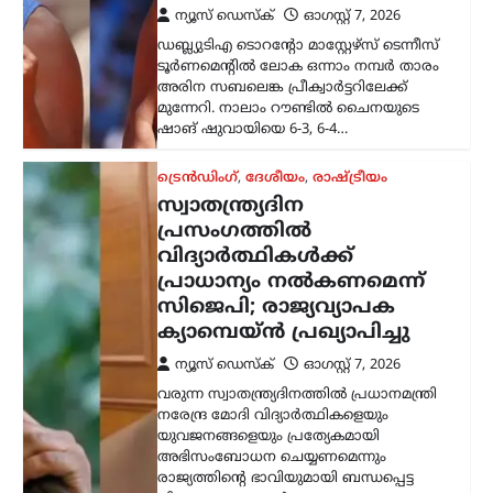
ന്യൂസ് ഡെസ്ക്
ഓഗസ്റ്റ്‌ 7, 2026
വരുന്ന സ്വാതന്ത്ര്യദിനത്തിൽ പ്രധാനമന്ത്രി
നരേന്ദ്ര മോദി വിദ്യാർത്ഥികളെയും
യുവജനങ്ങളെയും പ്രത്യേകമായി
അഭിസംബോധന ചെയ്യണമെന്നും
രാജ്യത്തിന്റെ ഭാവിയുമായി ബന്ധപ്പെട്ട
വികസന നയങ്ങൾ
വിശദീകരിക്കണമെന്നും കോക്ക്റോച്ച്
ജനതാ പാർട്ടി (സിജെപി)…
കേരളം
,
ലേറ്റസ്റ്റ് ന്യൂസ്
അര്‍ജുന്‍ ആയങ്കിക്കായി
വ്യാപക തിരച്ചില്‍;
വേഗത്തില്‍ പിടികൂടാന്‍
നിര്‍ദേശം നല്‍കി രമേശ്
ചെന്നിത്തല
ന്യൂസ് ഡെസ്ക്
ഓഗസ്റ്റ്‌ 7, 2026
പൊലീസിനെ പരസ്യമായി വെല്ലുവിളിച്ച
അര്‍ജുന്‍ ആയങ്കിയെ എത്രയും വേഗം
പിടികൂടാന്‍ ആഭ്യന്തരമന്ത്രി രമേശ്
ചെന്നിത്തല നിര്‍ദേശം നല്‍കിയതിനെ