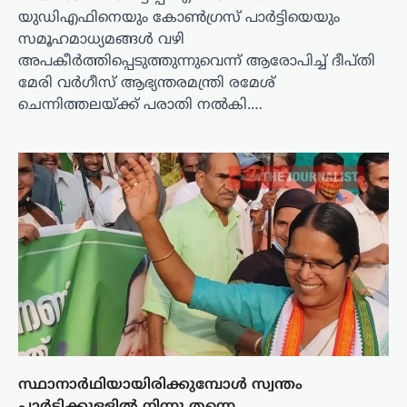
യുഡിഎഫിനെയും കോൺഗ്രസ് പാർട്ടിയെയും
സമൂഹമാധ്യമങ്ങൾ വഴി
അപകീർത്തിപ്പെടുത്തുന്നുവെന്ന് ആരോപിച്ച് ദീപ്തി
മേരി വർഗീസ് ആഭ്യന്തരമന്ത്രി രമേശ്
ചെന്നിത്തലയ്ക്ക് പരാതി നൽകി.…
സ്ഥാനാർഥിയായിരിക്കുമ്പോൾ സ്വന്തം