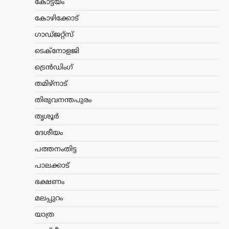
കോട്ടയം
വരുന്ന സ്വാതന്ത്ര്യദിനത്തിൽ പ്രധാനമന്ത്രി
നരേന്ദ്ര മോദി വിദ്യാർത്ഥികളെയും
കോഴിക്കോട്
യുവജനങ്ങളെയും പ്രത്യേകമായി
ഗാഡ്ജറ്റ്സ്
അഭിസംബോധന ചെയ്യണമെന്നും
രാജ്യത്തിന്റെ ഭാവിയുമായി ബന്ധപ്പെട്ട
ടെക്നോളജി
വികസന നയങ്ങൾ
വിശദീകരിക്കണമെന്നും കോക്ക്റോച്ച്
ട്രെൻഡിംഗ്
ജനതാ പാർട്ടി (സിജെപി)…
തമിഴ്നാട്
കേരളം
,
ലേറ്റസ്റ്റ് ന്യൂസ്
തിരുവനന്തപുരം
അര്‍ജുന്‍ ആയങ്കിക്കായി
തൃശൂർ
വ്യാപക തിരച്ചില്‍;
ദേശീയം
വേഗത്തില്‍ പിടികൂടാന്‍
നിര്‍ദേശം നല്‍കി രമേശ്
പത്തനംതിട്ട
ചെന്നിത്തല
പാലക്കാട്
ന്യൂസ് ഡെസ്ക്
ഓഗസ്റ്റ്‌ 7, 2026
ഭക്ഷണം
പൊലീസിനെ പരസ്യമായി വെല്ലുവിളിച്ച
അര്‍ജുന്‍ ആയങ്കിയെ എത്രയും വേഗം
മലപ്പുറം
പിടികൂടാന്‍ ആഭ്യന്തരമന്ത്രി രമേശ്
യാത്ര
ചെന്നിത്തല നിര്‍ദേശം നല്‍കിയതിനെ
തുടര്‍ന്ന് സംസ്ഥാനത്ത് പൊലീസ്