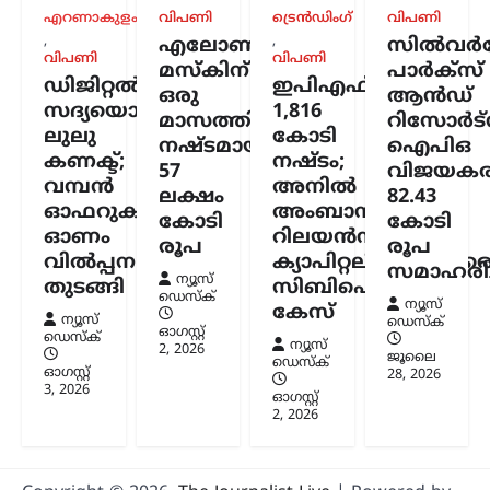
ന്യൂസ് ഡെസ്ക്
ഓഗസ്റ്റ്‌ 7, 2026
എറണാകുളം
വിപണി
ട്രെൻഡിംഗ്
വിപണി
,
,
വരുന്ന സ്വാതന്ത്ര്യദിനത്തിൽ പ്രധാനമന്ത്രി
എലോൺ
സിൽവർസ്
വിപണി
വിപണി
നരേന്ദ്ര മോദി വിദ്യാർത്ഥികളെയും
മസ്കിന്
പാർക്സ്
ഡിജിറ്റൽ
ഇപിഎഫ്ഒയ്ക്ക്
യുവജനങ്ങളെയും പ്രത്യേകമായി
ഒരു
ആൻഡ്
അഭിസംബോധന ചെയ്യണമെന്നും
സദ്യയൊരുക്കി
1,816
മാസത്തിനുള്ളിൽ
റിസോർട്
രാജ്യത്തിന്റെ ഭാവിയുമായി ബന്ധപ്പെട്ട
ലുലു
കോടി
നഷ്ടമായത്
ഐപിഒ
വികസന നയങ്ങൾ
കണക്ട്;
നഷ്ടം;
വിശദീകരിക്കണമെന്നും കോക്ക്റോച്ച്
57
വിജയകര
വമ്പൻ
അനിൽ
ജനതാ പാർട്ടി (സിജെപി)…
ലക്ഷം
82.43
ഓഫറുകളുമായി
അംബാനിക്കും
കോടി
കോടി
ഓണം
റിലയൻസ്
രൂപ
രൂപ
വിൽപ്പന
ക്യാപിറ്റലിനുമെതിര
സമാഹരിച്
ന്യൂസ്
തുടങ്ങി
സിബിഐ
ഡെസ്ക്
ന്യൂസ്
കേസ്
ന്യൂസ്
ഡെസ്ക്
ഓഗസ്റ്റ്‌
ഡെസ്ക്
ന്യൂസ്
2, 2026
ജൂലൈ
ഡെസ്ക്
ഓഗസ്റ്റ്‌
28, 2026
3, 2026
ഓഗസ്റ്റ്‌
2, 2026