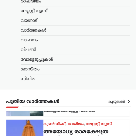
രാഷ്ട്രീയം
പരിശോധന ശക്തമാക്കി.
കൊച്ചിയടക്കമുള്ള വിവിധ…
ലേറ്റസ്റ്റ് ന്യൂസ്
വയനാട്
ട്രെൻഡിംഗ്
,
ദേശീയം
,
ലേറ്റസ്റ്റ് ന്യൂസ്
അയോധ്യ രാമക്ഷേത്ര
വാർത്തകൾ
ഫണ്ടിൽ ക്രമക്കേടില്ലെന്ന്
വാഹനം
സർക്കാർ; 3,300 കോടി
വിപണി
രൂപയുടെ കണക്കുകൾ
ഓഡിറ്റ് ചെയ്തതായി
വോട്ടെടുപ്പുകൾ
വിശദീകരണം
ശാസ്ത്രം
ന്യൂസ് ഡെസ്ക്
ഓഗസ്റ്റ്‌ 7, 2026
സിനിമ
അയോധ്യ രാമക്ഷേത്രത്തിനായി ലഭിച്ച
3,300 കോടി രൂപയുടെ സംഭാവനകളുടെ
വിനിയോഗത്തിൽ യാതൊരു ക്രമക്കേടും
നടന്നിട്ടില്ലെന്ന് സർക്കാർ വൃത്തങ്ങൾ
പുതിയ വാർത്തകൾ
കൂടുതൽ
വ്യക്തമാക്കി. സംഭാവന തുകയുടെ
ഉപയോഗവുമായി ബന്ധപ്പെട്ട് ഉയർന്ന
ആരോപണങ്ങൾ…
കായികം