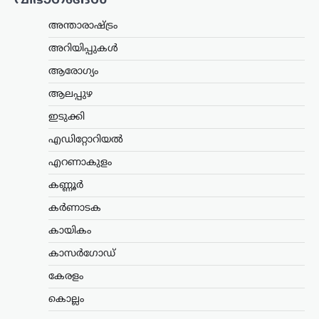
വിഭാഗങ്ങൾ
സബലെങ്കയും
അന്താരാഷ്ട്രം
സ്വിയാടെക്കും
പ്രീക്വാർട്ടറിൽ; പെഗുലയും
അറിയിപ്പുകൾ
മുന്നേറി
ആരോഗ്യം
ന്യൂസ് ഡെസ്ക്
ഓഗസ്റ്റ്‌ 7, 2026
ആലപ്പുഴ
ഡബ്ല്യുടിഎ ടൊറന്റോ മാസ്റ്റേഴ്സ് ടെന്നീസ്
ഇടുക്കി
ടൂർണമെന്റിൽ ലോക ഒന്നാം നമ്പർ താരം
അരിന സബലെങ്ക പ്രീക്വാർട്ടറിലേക്ക്
എഡിറ്റോറിയൽ
മുന്നേറി. നാലാം റൗണ്ടിൽ ചൈനയുടെ
ഷാങ് ഷുവായിയെ 6-3, 6-4…
എറണാകുളം
കണ്ണൂർ
ട്രെൻഡിംഗ്
,
ദേശീയം
,
രാഷ്ട്രീയം
സ്വാതന്ത്ര്യദിന
കർണാടക
പ്രസംഗത്തിൽ
കായികം
വിദ്യാർത്ഥികൾക്ക്
കാസർഗോഡ്
പ്രാധാന്യം നൽകണമെന്ന്
സിജെപി; രാജ്യവ്യാപക
കേരളം
ക്യാമ്പെയ്ൻ പ്രഖ്യാപിച്ചു
കൊല്ലം
ന്യൂസ് ഡെസ്ക്
ഓഗസ്റ്റ്‌ 7, 2026