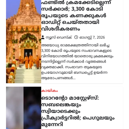
ടൊറന്റോ മാസ്റ്റേഴ്സ്:
സബലെങ്കയും
സ്വിയാടെക്കും
പ്രീക്വാർട്ടറിൽ; പെഗുലയും
മുന്നേറി
ന്യൂസ് ഡെസ്ക്
ഓഗസ്റ്റ്‌ 7, 2026
ഡബ്ല്യുടിഎ ടൊറന്റോ മാസ്റ്റേഴ്സ് ടെന്നീസ്
ടൂർണമെന്റിൽ ലോക ഒന്നാം നമ്പർ താരം
അരിന സബലെങ്ക പ്രീക്വാർട്ടറിലേക്ക്
മുന്നേറി. നാലാം റൗണ്ടിൽ ചൈനയുടെ
ഷാങ് ഷുവായിയെ 6-3, 6-4…
ട്രെൻഡിംഗ്
,
ദേശീയം
,
രാഷ്ട്രീയം
സ്വാതന്ത്ര്യദിന
പ്രസംഗത്തിൽ
വിദ്യാർത്ഥികൾക്ക്
പ്രാധാന്യം നൽകണമെന്ന്
സിജെപി; രാജ്യവ്യാപക
ക്യാമ്പെയ്ൻ പ്രഖ്യാപിച്ചു