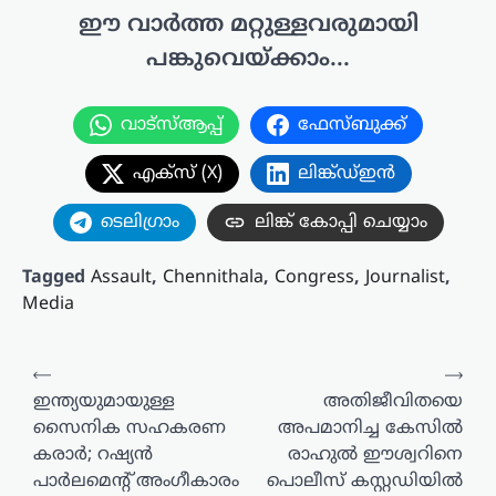
ഈ വാർത്ത മറ്റുള്ളവരുമായി
പങ്കുവെയ്ക്കാം...
വാട്സ്ആപ്പ്
ഫേസ്ബുക്ക്
എക്സ് (X)
ലിങ്ക്ഡ്ഇൻ
ടെലിഗ്രാം
ലിങ്ക് കോപ്പി ചെയ്യാം
Tagged
Assault
,
Chennithala
,
Congress
,
Journalist
,
Media
പോസ്റ്റുകളിലൂടെ
⟵
⟶
ഇന്ത്യയുമായുള്ള
അതിജീവിതയെ
സൈനിക സഹകരണ
അപമാനിച്ച കേസില്‍
കരാർ; റഷ്യൻ
രാഹുല്‍ ഈശ്വറിനെ
പാർലമെന്റ് അംഗീകാരം
പൊലീസ് കസ്റ്റഡിയില്‍