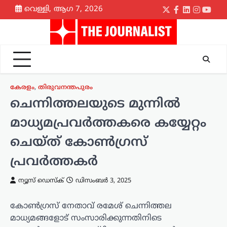
Skip
വെള്ളി, ആഗ 7, 2026
Twitter
Facebook
LinkedIn
Instagr
yout
to
content
കേരളം
,
തിരുവനന്തപുരം
ചെന്നിത്തലയുടെ മുന്നിൽ
മാധ്യമപ്രവർത്തകരെ കയ്യേറ്റം
ചെയ്‌ത് കോൺഗ്രസ്
പ്രവർത്തകർ
ന്യൂസ് ഡെസ്ക്
ഡിസംബർ 3, 2025
കോൺഗ്രസ് നേതാവ് രമേശ് ചെന്നിത്തല
മാധ്യമങ്ങളോട് സംസാരിക്കുന്നതിനിടെ