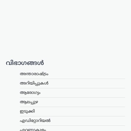
രാഷ്ട്രീയ പാർട്ടിയുടെ
തീരുമാനത്തിനാണ്
മുൻഗണന;
കൂറുമാറ്റങ്ങൾക്കെതിരെ
സുപ്രീം കോടതിയുടെ
നിർണായക നിരീക്ഷണം
ന്യൂസ് ഡെസ്ക്
ഓഗസ്റ്റ്‌ 6, 2026
സഭാകക്ഷിയുടെ
ഭൂരിപക്ഷാഭിപ്രായത്തേക്കാൾ രാഷ്ട്രീയ
വിഭാഗങ്ങൾ
പാർട്ടിയുടെ തീരുമാനത്തിനാണ്
നിലവിലെ നിയമപ്രകാരം
അന്താരാഷ്ട്രം
മുൻഗണനയെന്ന് സുപ്രീം കോടതി.
സഭാകക്ഷിക്ക് മേൽ രാഷ്ട്രീയ പാർട്ടിക്ക്
അറിയിപ്പുകൾ
പൂർണ നിയന്ത്രണമുണ്ടെന്നും ചീഫ്
ആരോഗ്യം
ജസ്റ്റിസ് സൂര്യകാന്ത് അധ്യക്ഷനായ…
ആലപ്പുഴ
അന്താരാഷ്ട്രം
,
ട്രെൻഡിംഗ്
,
ഇടുക്കി
ലേറ്റസ്റ്റ് ന്യൂസ്
അലി ഖമേനിയുടെ
എഡിറ്റോറിയൽ
മരണത്തിന് പിന്നാലെ
എറണാകുളം