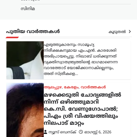
കേരളത്തിലെ മഴക്കെടുതിയും
സിനിമ
ദുരിതാശ്വാസ പ്രവർത്തനങ്ങളുമായി
ബന്ധപ്പെട്ട മാധ്യമപ്രവർത്തകരുടെ
ചോദ്യങ്ങൾക്ക് വ്യക്തമായ മറുപടി
നൽകാതെ എ.ഐ.സി.സി ജനറൽ
പുതിയ വാർത്തകൾ
കൂടുതൽ
സെക്രട്ടറി കൂടിയായ കെ.സി.
വേണുഗോപാൽ എം.പി. പ്രതികരിച്ചു.
വിഷയവുമായി ബന്ധപ്പെട്ട…
ട്രെൻഡിംഗ്
,
ദേശീയം
,
രാഷ്ട്രീയം
രാഷ്ട്രീയ പാർട്ടിയുടെ
തീരുമാനത്തിനാണ്
മുൻഗണന;
കൂറുമാറ്റങ്ങൾക്കെതിരെ
സുപ്രീം കോടതിയുടെ
നിർണായക നിരീക്ഷണം
ന്യൂസ് ഡെസ്ക്
ഓഗസ്റ്റ്‌ 6, 2026
സഭാകക്ഷിയുടെ
ഭൂരിപക്ഷാഭിപ്രായത്തേക്കാൾ രാഷ്ട്രീയ
പാർട്ടിയുടെ തീരുമാനത്തിനാണ്
നിലവിലെ നിയമപ്രകാരം