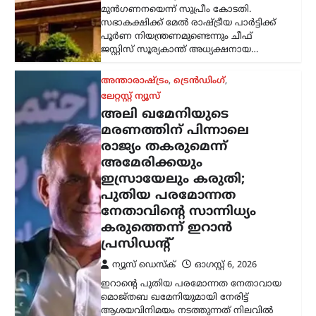
ബുദ്ധിമുട്ടേറിയതാണെങ്കിലും,
അദ്ദേഹത്തിന്റെ നേതൃത്വം രാജ്യത്തിന്
വലിയ ആത്മവിശ്വാസവും കരുത്തും
പകരുന്നതായി പ്രസിഡന്റ് മസൂദ്…
കേരളം
,
ട്രെൻഡിംഗ്
,
ലേറ്റസ്റ്റ് ന്യൂസ്
സ്ത്രീയെ
കരിങ്കുപ്പായത്തിൽ
കുഴിച്ചുമൂടുന്ന പരിപാടി;
നിഖാബ്
നിരോധിക്കണമെന്ന്
എം.എൻ. കാരശേരി
ന്യൂസ് ഡെസ്ക്
ഓഗസ്റ്റ്‌ 6, 2026
മുഖം പൂർണമായി മറയ്ക്കുന്ന പർദയായ
നിഖാബ് നിരോധിക്കണമെന്ന്
എഴുത്തുകാരനും സാമൂഹ്യ
നിരീക്ഷകനുമായ എം.എൻ. കാരശേരി
അഭിപ്രായപ്പെട്ടു. നിഖാബ് ധരിക്കുന്നത്
വ്യക്തിസ്വാതന്ത്ര്യത്തിന്റെ ഭാഗമാണെന്ന
വാദത്തോട് യോജിക്കാനാകില്ലെന്നും,
അത് സ്ത്രീകളെ…