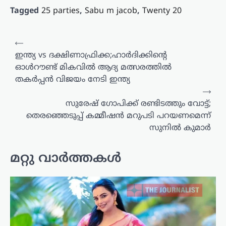
Tagged
25 parties
,
Sabu m jacob
,
Twenty 20
പോസ്റ്റുകളിലൂടെ
⟵
ഇന്ത്യ vs ദക്ഷിണാഫ്രിക്ക;ഹാർദിക്കിന്‍റെ
ഓൾറൗണ്ട് മികവിൽ ആദ്യ മത്സരത്തിൽ
തകർപ്പൻ വിജയം നേടി ഇന്ത്യ
⟶
സുരേഷ് ഗോപിക്ക് രണ്ടിടത്തും വോട്ട്;
തെരഞ്ഞെടുപ്പ് കമ്മീഷൻ മറുപടി പറയണമെന്ന്
സുനിൽ കുമാർ
മറ്റു വാർത്തകൾ