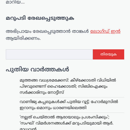
മാറിയ…
മറുപടി രേഖപ്പെടുത്തുക
അഭിപ്രായം രേഖപ്പെടുത്താ‍ൻ താങ്കൾ
ലോഗ്ഡ് ഇൻ
ആയിരിക്കണം.
കേരളം
,
ട്രെൻഡിംഗ്
,
ലേറ്റസ്റ്റ് ന്യൂസ്
സ്ത്രീയെ
തിരയുക
കരിങ്കുപ്പായത്തിൽ
കുഴിച്ചുമൂടുന്ന പരിപാടി;
പുതിയ വാർത്തകൾ
നിഖാബ്
നിരോധിക്കണമെന്ന്
മുത്തങ്ങ വധശ്രമക്കേസ്: കീഴ്‌ക്കോടതി വിധിയിൽ
എം.എൻ. കാരശേരി
പിഴവുണ്ടെന്ന് ഹൈക്കോടതി; സിബിഐക്കും
സർക്കാരിനും നോട്ടീസ്
ന്യൂസ് ഡെസ്ക്
ഓഗസ്റ്റ്‌ 6, 2026
വാണിജ്യ കപ്പലുകൾക്ക് പുതിയ റൂട്ട്; ഹോർമുസിൽ
മുഖം പൂർണമായി മറയ്ക്കുന്ന പർദയായ
ഇറാനും ഒമാനും ധാരണയിലെത്തി
നിഖാബ് നിരോധിക്കണമെന്ന്
എഴുത്തുകാരനും സാമൂഹ്യ
‘നല്ലത് ചെയ്താൽ ആരായാലും പ്രശംസിക്കും’;
നിരീക്ഷകനുമായ എം.എൻ. കാരശേരി
‘സംഘി’ വിമർശനങ്ങൾക്ക് മറുപടിയുമായി ആർ.
അഭിപ്രായപ്പെട്ടു. നിഖാബ് ധരിക്കുന്നത്
മാധവൻ