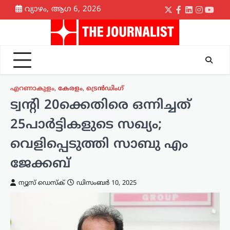
Skip
വ്യാഴം, ആഗ 6, 2026
Twitter
Facebook
LinkedIn
Instagr
yout
to
content
എറണാകുളം
,
കേരളം
,
ട്രെൻഡിംഗ്
ട്വന്റി 20ക്കെതിരെ ഒന്നിച്ചത്
25പാർട്ടികളുടെ സഖ്യം;
വെളിപ്പെടുത്തി സാബു എം
ജേക്കബ്
ന്യൂസ് ഡെസ്ക്
ഡിസംബർ 10, 2025