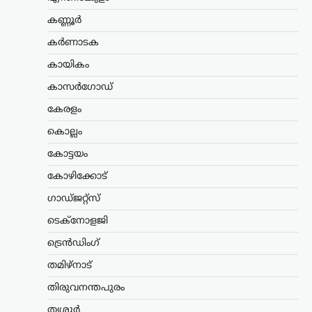
രാജ്യം തകരുമെന്ന്
കണ്ണൂർ
അമേരിക്കയും
ഇസ്രായേലും കരുതി;
കർണാടക
പുതിയ പരമോന്നത
കായികം
നേതാവിന്റെ സാന്നിധ്യം
കരുത്തെന്ന് ഇറാൻ
കാസർഗോഡ്
പ്രസിഡന്റ്
കേരളം
ന്യൂസ് ഡെസ്ക്
ഓഗസ്റ്റ്‌ 6, 2026
കൊല്ലം
ഇറാന്റെ പുതിയ പരമോന്നത നേതാവായ
കോട്ടയം
മൊജ്തബ ഖമേനിയുമായി നേരിട്ട്
ആശയവിനിമയം നടത്തുന്നത് നിലവിൽ
കോഴിക്കോട്
ബുദ്ധിമുട്ടേറിയതാണെങ്കിലും,
അദ്ദേഹത്തിന്റെ നേതൃത്വം രാജ്യത്തിന്
ഗാഡ്ജറ്റ്സ്
വലിയ ആത്മവിശ്വാസവും കരുത്തും
ടെക്നോളജി
പകരുന്നതായി പ്രസിഡന്റ് മസൂദ്…
ട്രെൻഡിംഗ്
കേരളം
,
ട്രെൻഡിംഗ്
,
ലേറ്റസ്റ്റ് ന്യൂസ്
തമിഴ്നാട്
സ്ത്രീയെ
കരിങ്കുപ്പായത്തിൽ
തിരുവനന്തപുരം
കുഴിച്ചുമൂടുന്ന പരിപാടി;
തൃശൂർ