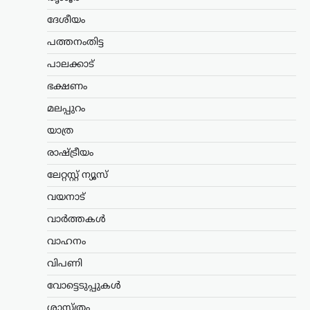
നിഖാബ്
നിരോധിക്കണമെന്ന്
ദേശീയം
എം.എൻ. കാരശേരി
പത്തനംതിട്ട
ന്യൂസ് ഡെസ്ക്
ഓഗസ്റ്റ്‌ 6, 2026
പാലക്കാട്
മുഖം പൂർണമായി മറയ്ക്കുന്ന പർദയായ
ഭക്ഷണം
നിഖാബ് നിരോധിക്കണമെന്ന്
എഴുത്തുകാരനും സാമൂഹ്യ
മലപ്പുറം
നിരീക്ഷകനുമായ എം.എൻ. കാരശേരി
അഭിപ്രായപ്പെട്ടു. നിഖാബ് ധരിക്കുന്നത്
യാത്ര
വ്യക്തിസ്വാതന്ത്ര്യത്തിന്റെ ഭാഗമാണെന്ന
രാഷ്ട്രീയം
വാദത്തോട് യോജിക്കാനാകില്ലെന്നും,
അത് സ്ത്രീകളെ…
ലേറ്റസ്റ്റ് ന്യൂസ്
വയനാട്
ആലപ്പുഴ
,
കേരളം
,
വാർത്തകൾ
മഴക്കെടുതി ചോദ്യങ്ങളിൽ
വാർത്തകൾ
നിന്ന് ഒഴിഞ്ഞുമാറി
വാഹനം
കെ.സി. വേണുഗോപാൽ;
പിഎം ശ്രീ വിഷയത്തിലും
വിപണി
നിലപാട് മാറ്റം
വോട്ടെടുപ്പുകൾ
ന്യൂസ് ഡെസ്ക്
ഓഗസ്റ്റ്‌ 6, 2026
ശാസ്ത്രം