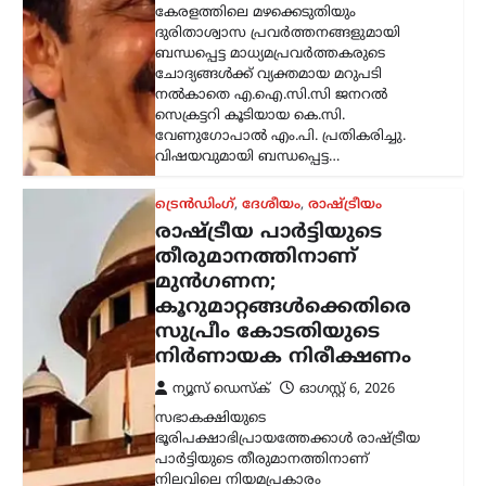
മുൻഗണനയെന്ന് സുപ്രീം കോടതി.
സഭാകക്ഷിക്ക് മേൽ രാഷ്ട്രീയ പാർട്ടിക്ക്
പൂർണ നിയന്ത്രണമുണ്ടെന്നും ചീഫ്
ജസ്റ്റിസ് സൂര്യകാന്ത് അധ്യക്ഷനായ…
അന്താരാഷ്ട്രം
,
ട്രെൻഡിംഗ്
,
ലേറ്റസ്റ്റ് ന്യൂസ്
അലി ഖമേനിയുടെ
മരണത്തിന് പിന്നാലെ
രാജ്യം തകരുമെന്ന്
അമേരിക്കയും
ഇസ്രായേലും കരുതി;
പുതിയ പരമോന്നത
നേതാവിന്റെ സാന്നിധ്യം
കരുത്തെന്ന് ഇറാൻ
പ്രസിഡന്റ്
ന്യൂസ് ഡെസ്ക്
ഓഗസ്റ്റ്‌ 6, 2026
ഇറാന്റെ പുതിയ പരമോന്നത നേതാവായ
മൊജ്തബ ഖമേനിയുമായി നേരിട്ട്
ആശയവിനിമയം നടത്തുന്നത് നിലവിൽ