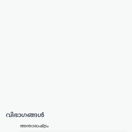
ആലപിക്കണമെന്ന സർക്കാർ
ഉത്തരവിൽ പ്രതികരണവുമായി മുസ്ലിം
ലീഗ് നേതാവ് പി.കെ. കുഞ്ഞാലിക്കുട്ടി.
വന്ദേമാതരം പൂർണമായും
ചൊല്ലേണ്ടതില്ലെന്ന നിലപാടിൽ
മാറ്റമില്ലെന്നും ഇന്ത്യ മുന്നണിയുടെ…
അന്താരാഷ്ട്രം
,
ട്രെൻഡിംഗ്
,
ലേറ്റസ്റ്റ് ന്യൂസ്
ഇറാന്റെ പുതിയ
പരമോന്നത നേതാവിന്റെ
മരണവാർത്ത ഉടൻ;
ഇസ്രായേലി മാധ്യമങ്ങളിൽ
അഭ്യൂഹ വാർത്തകൾ
ന്യൂസ് ഡെസ്ക്
ഓഗസ്റ്റ്‌ 8, 2026
ഇറാന്റെ പരമോന്നത നേതാവായി
കണക്കാക്കപ്പെടുന്ന മൊജ്തബ
വിഭാഗങ്ങൾ
ഖമേനിയുടെ ആരോഗ്യനിലയെ ചുറ്റിപ്പറ്റി
പുതിയ അഭ്യൂഹങ്ങൾ ഉയരുന്നു.
അന്താരാഷ്ട്രം
അദ്ദേഹത്തിന്റെ ആരോഗ്യസ്ഥിതി