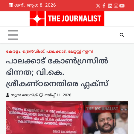
Skip
ശനി, ആഗ 8, 2026
Twitter
Facebook
LinkedIn
Instagr
yout
to
content
കേരളം
,
ട്രെൻഡിംഗ്
,
പാലക്കാട്
,
ലേറ്റസ്റ്റ് ന്യൂസ്
പാലക്കാട് കോൺഗ്രസിൽ
ഭിന്നത; വി.കെ.
ശ്രീകണ്ഠനെതിരെ ഫ്ലക്സ്
ന്യൂസ് ഡെസ്ക്
മാർച്ച്‌ 11, 2026