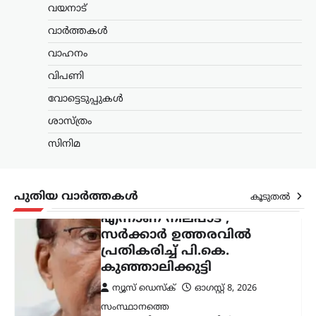
വയനാട്
ന്യൂസ് ഡെസ്ക്
ഓഗസ്റ്റ്‌ 8, 2026
വാർത്തകൾ
സംസ്ഥാനത്തെ
സ്വാതന്ത്ര്യദിനാഘോഷങ്ങളിൽ
വാഹനം
വന്ദേമാതരം പൂർണമായും
വിപണി
ആലപിക്കണമെന്ന സർക്കാർ
ഉത്തരവിൽ പ്രതികരണവുമായി മുസ്ലിം
വോട്ടെടുപ്പുകൾ
ലീഗ് നേതാവ് പി.കെ. കുഞ്ഞാലിക്കുട്ടി.
വന്ദേമാതരം പൂർണമായും
ശാസ്ത്രം
ചൊല്ലേണ്ടതില്ലെന്ന നിലപാടിൽ
സിനിമ
മാറ്റമില്ലെന്നും ഇന്ത്യ മുന്നണിയുടെ…
അന്താരാഷ്ട്രം
,
ട്രെൻഡിംഗ്
,
ലേറ്റസ്റ്റ് ന്യൂസ്
പുതിയ വാർത്തകൾ
കൂടുതൽ
ഇറാന്റെ പുതിയ
പരമോന്നത നേതാവിന്റെ
മരണവാർത്ത ഉടൻ;
ഇസ്രായേലി മാധ്യമങ്ങളിൽ
അഭ്യൂഹ വാർത്തകൾ
ന്യൂസ് ഡെസ്ക്
ഓഗസ്റ്റ്‌ 8, 2026
ഇറാന്റെ പരമോന്നത നേതാവായി