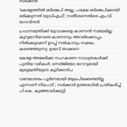
സർക്കാർ
‘കേരളത്തിൽ ബിജെപി അല്ല, പക്ഷേ ബിജെപിക്കായി
ഭരിക്കുന്നത് യുഡിഎഫ്’; സതീശനെതിരെ എം.വി.
ഗോവിന്ദൻ
പ്രധാനമന്ത്രിക്ക് യുവാക്കളെ കാണാൻ സമയമില്ല;
കൂറുമാറിയവരെ കാണാനും അവർക്കൊപ്പം
നിൽക്കുമെന്ന് ഉറപ്പ് നൽകാനും സമയം
കണ്ടെത്തുന്നു: ഉദ്ധവ് താക്കറെ
കേരള-അമേരിക്ക സഹകരണ സാധ്യതകൾക്ക്
ലേറ്റസ്റ്റ് ന്യൂസ്
പുതിയ വഴികൾ; സെർജിയോ ഗോറുമായി
വന്ദേമാതരം പൂർണമായി
മുഖ്യമന്ത്രിയുടെ കൂടിക്കാഴ്ച
ആലപിക്കേണ്ടതില്ല
വന്ദേമാതരം പൂർണമായി ആലപിക്കേണ്ടതില്ല
എന്നാണ് നിലപാട് ;
എന്നാണ് നിലപാട് ; സർക്കാർ ഉത്തരവിൽ പ്രതികരിച്ച്
സർക്കാർ ഉത്തരവിൽ
പി.കെ. കുഞ്ഞാലിക്കുട്ടി
പ്രതികരിച്ച് പി.കെ.
കുഞ്ഞാലിക്കുട്ടി
ന്യൂസ് ഡെസ്ക്
ഓഗസ്റ്റ്‌ 8, 2026
സംസ്ഥാനത്തെ
സ്വാതന്ത്ര്യദിനാഘോഷങ്ങളിൽ
വന്ദേമാതരം പൂർണമായും