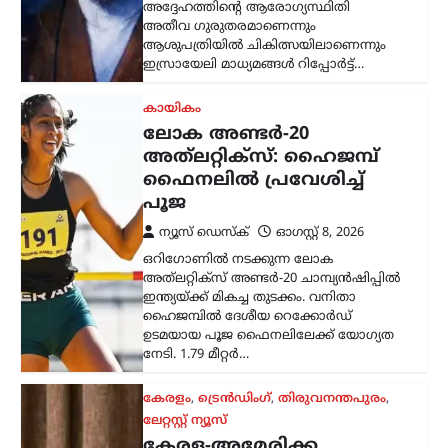
കേരളം
,
ട്രെൻഡിംഗ്
,
തിരുവനന്തപുരം
,
ലേറ്റസ്റ്റ് ന്യൂസ്
കേരള-അമേരിക്ക
സഹകരണ
സാധ്യതകൾക്ക് പുതിയ
വഴികൾ; സെർജിയോ
ഗോറുമായി
മുഖ്യമന്ത്രിയുടെ
കൂടിക്കാഴ്ച
ന്യൂസ് ഡെസ്ക്
ഓഗസ്റ്റ്‌ 8, 2026
ഇന്ത്യയിലെ അമേരിക്കൻ അംബാസിഡർ
സെർജിയോ ഗോറുമായി മുഖ്യമന്ത്രി
വി.ഡി. സതീശൻ കൂടിക്കാഴ്ച നടത്തി.
കൊച്ചിയിലെ ഒരു സ്വകാര്യ ഹോട്ടലിൽ
നടന്ന കൂടിക്കാഴ്ചയിൽ ചീഫ്
സെക്രട്ടറിയും വ്യവസായ വകുപ്പ്…
ലേറ്റസ്റ്റ് ന്യൂസ്
വന്ദേമാതരം പൂർണമായി
ആലപിക്കേണ്ടതില്ല