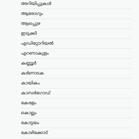
അതീവ ഗുരുതരമാണെന്നും
അറിയിപ്പുകൾ
ആശുപത്രിയിൽ ചികിത്സയിലാണെന്നും
ഇസ്രായേലി മാധ്യമങ്ങൾ റിപ്പോർട്ട്…
ആരോഗ്യം
ആലപ്പുഴ
കായികം
ലോക അണ്ടർ-20
ഇടുക്കി
അത്‌ലറ്റിക്സ്: ഹൈജമ്പ്
എഡിറ്റോറിയൽ
ഫൈനലിൽ പ്രവേശിച്ച്
എറണാകുളം
പൂജ
കണ്ണൂർ
ന്യൂസ് ഡെസ്ക്
ഓഗസ്റ്റ്‌ 8, 2026
ഒറിഗോണിൽ നടക്കുന്ന ലോക
കർണാടക
അത്‌ലറ്റിക്സ് അണ്ടർ-20 ചാമ്പ്യൻഷിപ്പിൽ
കായികം
ഇന്ത്യയ്ക്ക് മികച്ച തുടക്കം. വനിതാ
ഹൈജമ്പിൽ ദേശീയ റെക്കോർഡ്
കാസർഗോഡ്
ഉടമയായ പൂജ ഫൈനലിലേക്ക് യോഗ്യത
നേടി. 1.79 മീറ്റർ…
കേരളം
കൊല്ലം
കേരളം
,
ട്രെൻഡിംഗ്
,
തിരുവനന്തപുരം
,
ലേറ്റസ്റ്റ് ന്യൂസ്
കോട്ടയം
കേരള-അമേരിക്ക
കോഴിക്കോട്
സഹകരണ