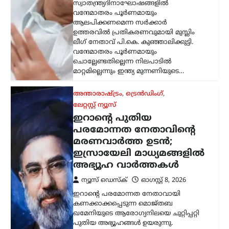
കണക്കാക്കപ്പെടുന്ന മൊജ്തബ
ഖമേനിയുടെ ആരോഗ്യനിലയെ ചുറ്റിപ്പറ്റി
പുതിയ അഭ്യൂഹങ്ങൾ ഉയരുന്നു.
അദ്ദേഹത്തിന്റെ ആരോഗ്യസ്ഥിതി
അതീവ ഗുരുതരമാണെന്നും
ആശുപത്രിയിൽ ചികിത്സയിലാണെന്നും
ഇസ്രായേലി മാധ്യമങ്ങൾ റിപ്പോർട്ട്…
കായികം
ലോക അണ്ടർ-20
അത്‌ലറ്റിക്സ്: ഹൈജമ്പ്
ഫൈനലിൽ പ്രവേശിച്ച്
പൂജ
ന്യൂസ് ഡെസ്ക്
ഓഗസ്റ്റ്‌ 8, 2026
ഒറിഗോണിൽ നടക്കുന്ന ലോക
അത്‌ലറ്റിക്സ് അണ്ടർ-20 ചാമ്പ്യൻഷിപ്പിൽ
ഇന്ത്യയ്ക്ക് മികച്ച തുടക്കം. വനിതാ
ഹൈജമ്പിൽ ദേശീയ റെക്കോർഡ്
ഉടമയായ പൂജ ഫൈനലിലേക്ക് യോഗ്യത
നേടി. 1.79 മീറ്റർ…