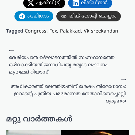
എക്സ് (X)
ലിങ്ക്ഡ്ഇൻ
ടെലിഗ്രാം
ലിങ്ക് കോപ്പി ചെയ്യാം
Tagged
Congress
,
Fex
,
Palakkad
,
Vk sreekandan
പോസ്റ്റുകളിലൂടെ
⟵
ദേശീയപാത ഉദ്ഘാടനത്തിൽ സംസ്ഥാനത്തെ
ഒഴിവാക്കിയത് ജനാധിപത്യ മര്യാദ ലംഘനം:
മുഹമ്മദ് റിയാസ്
⟶
അധികാരത്തിലെത്തിയതിന് ശേഷം തിരോധാനം;
ഇറാന്റെ പുതിയ പരമോന്നത നേതാവിനെച്ചൊല്ലി
ദുരൂഹത
മറ്റു വാർത്തകൾ