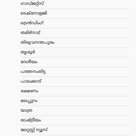
ഗാഡ്ജറ്റ്സ്
സാധ്യതകൾക്ക് പുതിയ
വഴികൾ; സെർജിയോ
ടെക്നോളജി
ഗോറുമായി
ട്രെൻഡിംഗ്
മുഖ്യമന്ത്രിയുടെ
കൂടിക്കാഴ്ച
തമിഴ്നാട്
തിരുവനന്തപുരം
ന്യൂസ് ഡെസ്ക്
ഓഗസ്റ്റ്‌ 8, 2026
ഇന്ത്യയിലെ അമേരിക്കൻ അംബാസിഡർ
തൃശൂർ
സെർജിയോ ഗോറുമായി മുഖ്യമന്ത്രി
ദേശീയം
വി.ഡി. സതീശൻ കൂടിക്കാഴ്ച നടത്തി.
കൊച്ചിയിലെ ഒരു സ്വകാര്യ ഹോട്ടലിൽ
പത്തനംതിട്ട
നടന്ന കൂടിക്കാഴ്ചയിൽ ചീഫ്
സെക്രട്ടറിയും വ്യവസായ വകുപ്പ്…
പാലക്കാട്
ഭക്ഷണം
ലേറ്റസ്റ്റ് ന്യൂസ്
വന്ദേമാതരം പൂർണമായി
മലപ്പുറം
ആലപിക്കേണ്ടതില്ല
യാത്ര
എന്നാണ് നിലപാട് ;
രാഷ്ട്രീയം
സർക്കാർ ഉത്തരവിൽ
പ്രതികരിച്ച് പി.കെ.
ലേറ്റസ്റ്റ് ന്യൂസ്
കുഞ്ഞാലിക്കുട്ടി