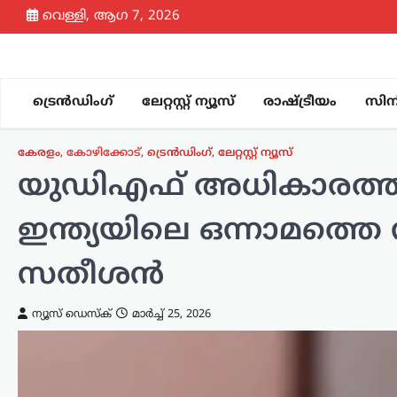
Skip
വെള്ളി, ആഗ 7, 2026
to
content
ട്രെൻഡിംഗ്
ലേറ്റസ്റ്റ് ന്യൂസ്
രാഷ്ട്രീയം
സിന
കേരളം
,
കോഴിക്കോട്
,
ട്രെൻഡിംഗ്
,
ലേറ്റസ്റ്റ് ന്യൂസ്
യുഡിഎഫ് അധികാരത്തില
ഇന്ത്യയിലെ ഒന്നാമത്തെ 
സതീശന്‍
ന്യൂസ് ഡെസ്ക്
മാർച്ച്‌ 25, 2026