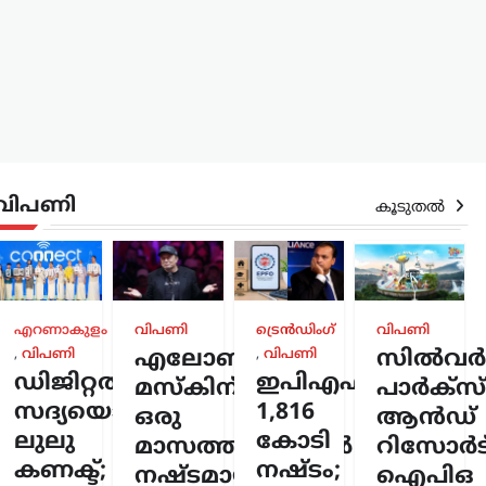
വിപണി
കൂടുതൽ
രം
,
എറണാകുളം
വിപണി
ട്രെൻഡിംഗ്
വിപണി
്
,
വിപണി
എലോൺ
,
വിപണി
സിൽവർസ്
ടിൽ
ഡിജിറ്റൽ
ഇപിഎഫ്ഒയ്ക്ക്
മസ്കിന്
പാർക്സ്
ൂപ്പ്
സദ്യയൊരുക്കി
1,816
ഒരു
ആൻഡ്
നിർദേശം;
ലുലു
കോടി
മാസത്തിനുള്ളിൽ
റിസോർട്
റിയയുടെ
കണക്ട്;
നഷ്ടം;
നഷ്ടമായത്
ഐപിഒ