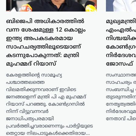
കൊടുംചൂടിൽ നായിറച്ചി
സൂപ്പ് കുടിക്കാൻ
ബിജെപി അധികാരത്തിൽ
മുഖ്യമന്ത്
സർക്കാർ നിർദേശം;
വന്ന ശേഷമുള്ള 12 കൊല്ലം
എംഎൽഎമാ
ഉത്തരകൊറിയയുടെ
ഇന്ത്യ അപകടകരമായ
നിശ്ചയിക്
ഉപദേശം ചർച്ചയാകുന്നു
സാഹചര്യത്തിലൂടെയാണ്
കോൺഗ്ര
ന്യൂസ് ഡെസ്ക്
ഓഗസ്റ്റ്‌ 6, 2026
കടന്നുപോകുന്നത്: മന്ത്രി
നിർദേശവു
ഉത്തരകൊറിയയിൽ അനുഭവപ്പെടുന്ന
മുഹമ്മദ് റിയാസ്
ജോസഫ്
അതിശക്തമായ ചൂടിനിടെ
പൊതുജനങ്ങൾക്കായി സർക്കാർ
കേരളത്തിന്റെ സാമൂഹ്യ
സംസ്ഥാനത്
നൽകിയ ആരോഗ്യ നിർദേശം
പശ്ചാത്തലത്തെ
സാഹചര്യം രൂപപ
അന്താരാഷ്ട്ര തലത്തിൽ ശ്രദ്ധ നേടുന്നു.
വിലമതിക്കുന്നവരാണ് ഇവിടെ
സംബന്ധിച്ച
ശരീരത്തിന് ഊർജം പകരാനും ചൂടിന്റെ
ജനങ്ങളെന്ന് മന്ത്രി പി എ മുഹമ്മദ്
തുടരുന്നത
ദോഷഫലങ്ങൾ കുറയ്ക്കാനുമായി
നായിറച്ചി…
റിയാസ് പറഞ്ഞു. കോൺഗ്രസിൽ
നേതൃത്വത്
നിന്ന് വിട്ടുവന്നവർ
നിർദേശവുമ
കായികം
ജനാധിപത്യപരമായി
നേതാവ് പി
കോമൺവെൽത്ത്
പ്രവർത്തിച്ചവരാണെന്നും പാർട്ടിയുടെ
ഗെയിംസിന് പിന്നാലെ
തെറ്റായ നിലപാടുകൾക്കെതിരായ…