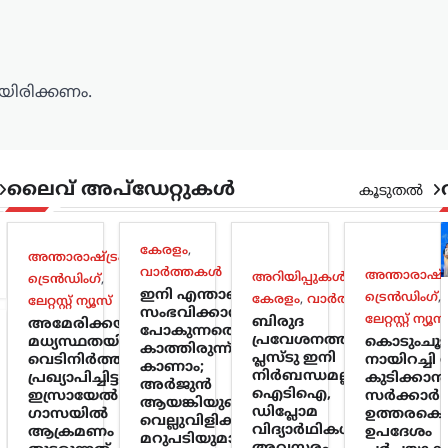
ിരിക്കണം.
ലൈവ് അപ്‌ഡേറ്റുകൾ
കൂടുതൽ
കേരളം
,
അന്താരാഷ്ട്രം
,
വാർത്തകൾ
അന്താരാഷ്ട്
അറിയിപ്പുകൾ
,
ട്രെൻഡിംഗ്
,
ഇനി എന്താണ്
ട്രെൻഡിംഗ്
,
കേരളം
,
വാർത്തകൾ
ലേറ്റസ്റ്റ് ന്യൂസ്
സംഭവിക്കാൻ
ലേറ്റസ്റ്റ് ന്യൂസ
ബിരുദ
അമേരിക്കയുടെ
പോകുന്നതെന്ന്
പ്രവേശനത്തിന്
മധ്യസ്ഥതയിൽ
കൊടുംചൂ
കാത്തിരുന്ന്
പ്ലസ്ടു ഇനി
വെടിനിർത്തൽ
നായിറച്ചി സ
കാണാം;
നിർബന്ധമല്ല;
പ്രഖ്യാപിച്ചിട്ടും
കുടിക്കാൻ
അർജുൻ
ഐടിഐ,
ഇസ്രായേൽ
സർക്കാർ 
ആയങ്കിയുടെ
ഡിപ്ലോമ
ഗാസയിൽ
ഉത്തരകൊ
വെല്ലുവിളിക്ക്
വിദ്യാർഥികൾക്കും
ആക്രമണം
ഉപദേശം
മറുപടിയുമായി