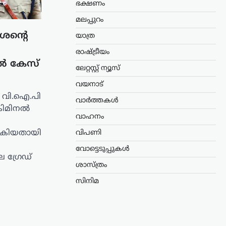
ഭക്ഷണം
മലപ്പുറം
ീശന്റെ
യാത്ര
രാഷ്ട്രീയം
നൽ കേസ്
ലേറ്റസ്റ്റ് ന്യൂസ്
വയനാട്
റെ വി.ഐ.പി
വാർത്തകൾ
്രിമിനൽ
വാഹനം
ൽകിയതായി
വിപണി
വോട്ടെടുപ്പുകൾ
 ഗ്രേഡ്
ശാസ്ത്രം
സിനിമ