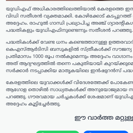
സംഭവത്തിൽ യുകെ പൊലീസ്
അന്വേഷണം ആരംഭിച്ചതായി അറിയിച്ചു.
യുഡിഎഫ് അധികാരത്തിലെത്തിയാൽ കേരളത്തെ ഇന്ത്യയി
…
വിഡി സതീശൻ വ്യക്തമാക്കി. കോഴിക്കോട് കടപ്പുറത്
അദ്ദേഹം. രാഹുൽ ഗാന്ധി പ്രഖ്യാപിച്ച അഞ്ച് ഗ്യാരന
കേരളം
,
തിരുവനന്തപുരം
,
ലേറ്റസ്റ്റ് ന്യൂസ്
പദ്ധതികളും യുഡിഎഫിനുണ്ടെന്നും സതീശൻ പറഞ്ഞു.
ക്ഷേമപെൻഷൻ
വിതരണത്തിൽ മാറ്റം;
പദ്ധതികൾക്ക് വേണ്ട ധനം കണ്ടെത്താനുള്ള ഉത്തരവാദിത്
സഹകരണ ബാങ്കുകളെ
കെഎസ്ആർടിസി ബസുകളിൽ സ്ത്രീകൾക്ക് സൗജന്യ യാത
പ്രതിമാസം 1000 രൂപ നൽകുമെന്നും അദ്ദേഹം വാഗ്ദാന
ഒഴിവാക്കി; ഇനി തുക
അത് ആദ്യഘട്ടത്തിൽ തന്നെ പകുതിയായി കുറയ്ക്കുമ
നേരിട്ട് ബാങ്ക്
സർക്കാർ നടപ്പാക്കിയ മാതൃകയിലെ ഇൻഷുറൻസ് പദ്ധതി
അക്കൗണ്ടിലേക്ക്
കേരളത്തിലെ യുവാക്കൾക്ക് വിദേശത്തേക്ക് പോകേണ്ട 
ന്യൂസ് ഡെസ്ക്
ഓഗസ്റ്റ്‌ 6, 2026
ആഗോള തൊഴിൽ സാധ്യതകൾക്ക് അനുയോജ്യമായ സംവിധ
സംസ്ഥാനത്തെ ക്ഷേമപെൻഷൻ
പറഞ്ഞു. ഗൗരവമായ ചര്‍ച്ചകള്‍ക്ക് ശേഷമാണ് യുഡിഎഫും
വിതരണ സംവിധാനത്തിൽ സുപ്രധാന
അദ്ദേഹം കൂട്ടിച്ചേർത്തു.
മാറ്റം വരുത്തി സർക്കാർ. സഹകരണ
ബാങ്കുകൾ മുഖേന
ഈ വാർത്ത മറ്റുള്
ഗുണഭോക്താക്കളുടെ വീടുകളിൽ നേരിട്ട്
പെൻഷൻ എത്തിക്കുന്ന രീതി
അവസാനിപ്പിച്ച്, തുക നേരിട്ട്…