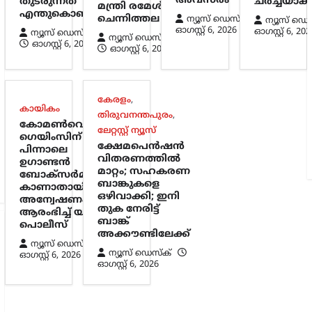
അവസരം
തുടരുന്നത്
ചർച്ചയാകു
മന്ത്രി രമേശ്
എന്തുകൊണ്ട്?
ചെന്നിത്തല
ന്യൂസ് ഡെസ്ക്
ന്യൂസ് ഡെ
ഓഗസ്റ്റ്‌ 6, 2026
ഓഗസ്റ്റ്‌ 6, 202
ന്യൂസ് ഡെസ്ക്
ന്യൂസ് ഡെസ്ക്
ഓഗസ്റ്റ്‌ 6, 2026
ഓഗസ്റ്റ്‌ 6, 2026
കേരളം
,
കായികം
തിരുവനന്തപുരം
,
കോമൺവെൽത്ത്
ലേറ്റസ്റ്റ് ന്യൂസ്
ഗെയിംസിന്
ക്ഷേമപെൻഷൻ
പിന്നാലെ
വിതരണത്തിൽ
ഉഗാണ്ടൻ
മാറ്റം; സഹകരണ
ബോക്സർമാരെ
ബാങ്കുകളെ
കാണാതായി;
ഒഴിവാക്കി; ഇനി
അന്വേഷണം
തുക നേരിട്ട്
ആരംഭിച്ച് യുകെ
ബാങ്ക്
പൊലീസ്
അക്കൗണ്ടിലേക്ക്
ന്യൂസ് ഡെസ്ക്
ന്യൂസ് ഡെസ്ക്
ഓഗസ്റ്റ്‌ 6, 2026
ഓഗസ്റ്റ്‌ 6, 2026