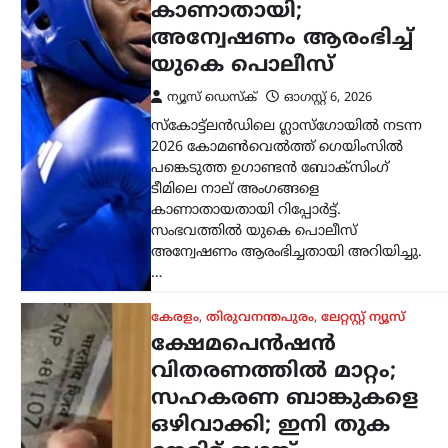
സഹകരണ ബാങ്കുകളെ
ഒഴിവാക്കി; ഇനി തുക
നേരിട്ട് ബാങ്ക്
അക്കൗണ്ടിലേക്ക്
ന്യൂസ് ഡെസ്ക്
ഓഗസ്റ്റ്‌ 6, 2026
സംസ്ഥാനത്തെ ക്ഷേമപെൻഷൻ
വിതരണ സംവിധാനത്തിൽ സുപ്രധാന
മാറ്റം വരുത്തി സർക്കാർ. സഹകരണ
ബാങ്കുകൾ മുഖേന
ഗുണഭോക്താക്കളുടെ വീടുകളിൽ നേരിട്ട്
പെൻഷൻ എത്തിക്കുന്ന രീതി
അവസാനിപ്പിച്ച്, തുക നേരിട്ട്…
ട്രെൻഡിംഗ്
,
ദേശീയം
,
ലേറ്റസ്റ്റ് ന്യൂസ്
ജെൻ Zഉം ജെൻ
ആൽഫയും കൂടുതൽ
സത്യസന്ധർ; വിദ്യാഭ്യാസ
സംവിധാനത്തിൽ