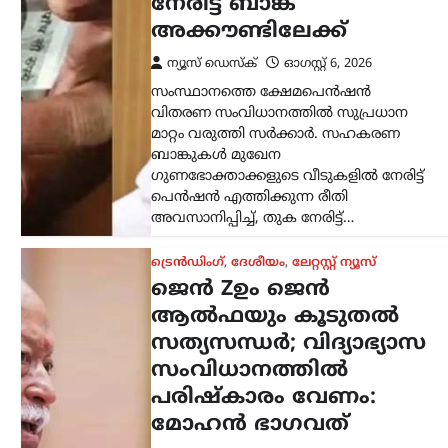
പരിഷ്കാരം വേണം:
മോഹൻ ഭാഗവത്
ന്യൂസ് ഡെസ്ക്
ഓഗസ്റ്റ്‌ 6, 2026
രാജ്യത്തെ യുവതലമുറയെയും
വിദ്യാഭ്യാസ സമ്പ്രദായത്തെയും കുറിച്ച്
ശ്രദ്ധേയമായ പരാമർശങ്ങളുമായി
ആർ.എസ്.എസ് മേധാവി മോഹൻ
ഭാഗവത്. നിലവിലെ മുതിർന്ന
തലമുറയെക്കാൾ കൂടുതൽ
സത്യസന്ധതയും തുറന്ന മനസും ‘ജെൻ
Z’യും…
അന്താരാഷ്ട്രം
,
ട്രെൻഡിംഗ്
,
ലേറ്റസ്റ്റ് ന്യൂസ്
കൊടുംചൂടിൽ നായിറച്ചി
സൂപ്പ് കുടിക്കാൻ
സർക്കാർ നിർദേശം;
ഉത്തരകൊറിയയുടെ
ഉപദേശം ചർച്ചയാകുന്നു