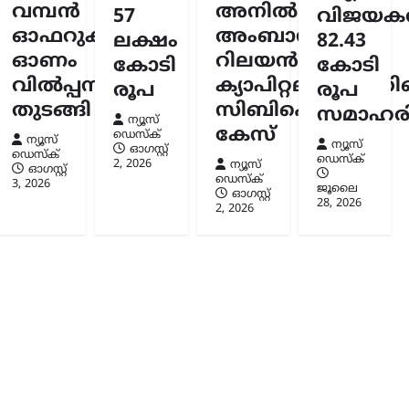
ന്നു
വമ്പൻ
അനിൽ
57
വിജയകര
സ്ക്
ഓഫറുകളുമായി
അംബാനിക്കും
ലക്ഷം
82.43
6
ഓണം
റിലയൻസ്
കോടി
കോടി
വിൽപ്പന
ക്യാപിറ്റലിനുമെതി
രൂപ
രൂപ
തുടങ്ങി
സിബിഐ
സമാഹരിച
ന്യൂസ്
കേസ്
ഡെസ്ക്
ന്യൂസ്
ന്യൂസ്
ഓഗസ്റ്റ്‌
ഡെസ്ക്
ഡെസ്ക്
2, 2026
ന്യൂസ്
ഓഗസ്റ്റ്‌
ഡെസ്ക്
3, 2026
ജൂലൈ
ഓഗസ്റ്റ്‌
28, 2026
2, 2026