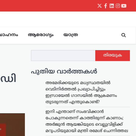
Twitter
Facebook
LinkedIn
Instagr
yout
വാഹനം
ആരോഗ്യം
യാത്ര
തിരയുക
പുതിയ വാർത്തകൾ
ിഡി
അമേരിക്കയുടെ മധ്യസ്ഥതയിൽ
വെടിനിർത്തൽ പ്രഖ്യാപിച്ചിട്ടും
ഇസ്രായേൽ ഗാസയിൽ ആക്രമണം
തുടരുന്നത് എന്തുകൊണ്ട്?
ഇനി എന്താണ് സംഭവിക്കാൻ
പോകുന്നതെന്ന് കാത്തിരുന്ന് കാണാം;
അർജുൻ ആയങ്കിയുടെ വെല്ലുവിളിക്ക്
മറുപടിയുമായി മന്ത്രി രമേശ് ചെന്നിത്തല