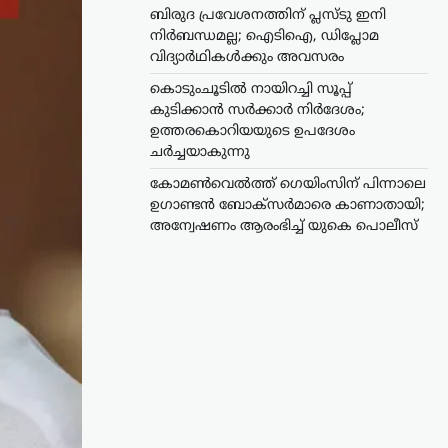
ബിരുദ പ്രവേശനത്തിന് പ്ലസ്ടു ഇനി
നിർബന്ധമല്ല; ഐടിഐ, ഡിപ്ലോമ
വിദ്യാർഥികൾക്കും അവസരം
കൊടുംചൂടിൽ നായിറച്ചി സൂപ്പ്
കുടിക്കാൻ സർക്കാർ നിർദേശം;
ഉത്തരകൊറിയയുടെ ഉപദേശം
ചർച്ചയാകുന്നു
കോമൺവെൽത്ത് ഗെയിംസിന് പിന്നാലെ
ഉഗാണ്ടൻ ബോക്സർമാരെ കാണാതായി;
അന്വേഷണം ആരംഭിച്ച് യുകെ പൊലീസ്