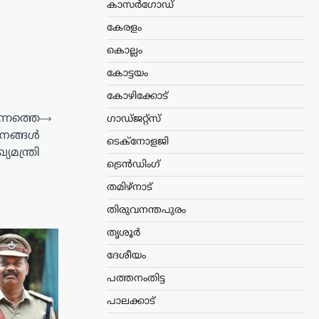
കാസർഗോഡ്
കേരളം
കൊല്ലം
കോട്ടയം
കോഴിക്കോട്
്നത്തെ
⟶
ഗാഡ്ജറ്റ്സ്
ജനങ്ങൾ
ടെക്നോളജി
്യമന്ത്രി
ട്രെൻഡിംഗ്
തമിഴ്നാട്
തിരുവനന്തപുരം
തൃശൂർ
ദേശീയം
പത്തനംതിട്ട
പാലക്കാട്