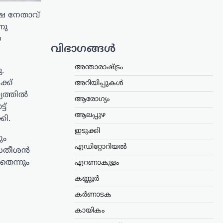
്ഷ നേതാവ്
നു
യ
വിഭാഗങ്ങൾ
അന്താരാഷ്ട്രം
.
്ക്
അറിയിപ്പുകൾ
്യത്തിൽ
ആരോഗ്യം
ട്
ആലപ്പുഴ
കി.
ഇടുക്കി
ും
എഡിറ്റോറിയൽ
 സതീശൻ
തെന്നും
എറണാകുളം
കണ്ണൂർ
കർണാടക
കായികം