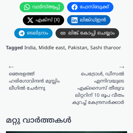
വാട്സ്ആപ്പ്
ഫേസ്ബുക്ക്
എക്സ് (X)
ലിങ്ക്ഡ്ഇൻ
ടെലിഗ്രാം
ലിങ്ക് കോപ്പി ചെയ്യാം
Tagged
India
,
Middle east
,
Pakistan
,
Sashi tharoor
പോസ്റ്റുകളിലൂടെ
⟵
⟶
ഞെരളത്ത്
പെട്രോൾ, ഡീസൽ
ഹരിഗോവിന്ദൻ മുസ്ലിം
എന്നിവയുടെ
ലീഗിൽ ചേർന്നു
എക്സൈസ് തീരുവ
ലിറ്ററിന് 10 രൂപ വീതം
കുറച്ച് കേന്ദ്രസർക്കാർ
മറ്റു വാർത്തകൾ