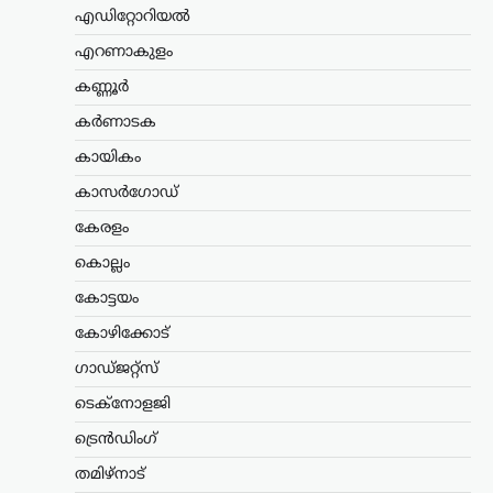
എഡിറ്റോറിയൽ
എറണാകുളം
,
കേരളം
,
ട്രെൻഡിംഗ്
,
എറണാകുളം
ലേറ്റസ്റ്റ് ന്യൂസ്
ജന്തർ മന്തർ
കണ്ണൂർ
പ്രതിഷേധക്കാർക്കെതിരായ
കർണാടക
വിവാദ പരാമർശം; ടി.ജി.
കായികം
മോഹൻദാസ് പൊലീസ്
കസ്റ്റഡിയിൽ
കാസർഗോഡ്
ന്യൂസ് ഡെസ്ക്
ഓഗസ്റ്റ്‌ 9, 2026
കേരളം
ഡൽഹിയിലെ ജന്തർ മന്തറിൽ സമരം
കൊല്ലം
നടത്തിയ വിദ്യാർഥികളെ അധിക്ഷേപിച്ച
സംഭവത്തിൽ ആർഎസ്എസ് നേതാവ്
കോട്ടയം
ടി.ജി. മോഹൻദാസിനെ പൊലീസ്
കോഴിക്കോട്
കസ്റ്റഡിയിലെടുത്തു. മട്ടാഞ്ചേരി
ചെറളായിയിലെ വസതിയിലെത്തിയാണ്
ഗാഡ്ജറ്റ്സ്
തിരുവനന്തപുരം സൈബർ പൊലീസ്…
ടെക്നോളജി
അന്താരാഷ്ട്രം
,
ട്രെൻഡിംഗ്
,
ട്രെൻഡിംഗ്
ലേറ്റസ്റ്റ് ന്യൂസ്
തുർക്ക്മെനിസ്ഥാൻ,
തമിഴ്നാട്