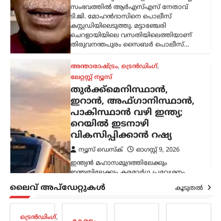
അന്താരാഷ്ട്രം
,
ട്രെൻഡിംഗ്
,
ലേറ്റസ്റ്റ് ന്യൂസ്
തുർക്ക്മെനിസ്ഥാൻ,
ഇറാൻ, അഫ്ഗാനിസ്ഥാൻ,
പാകിസ്ഥാൻ വഴി ഇന്ത്യ;
റെയിൽ ഇടനാഴി
വികസിപ്പിക്കാൻ റഷ്യ
ന്യൂസ് ഡെസ്ക്
ഓഗസ്റ്റ്‌ 9, 2026
ഇന്ത്യൻ മഹാസമുദ്രത്തിലേക്കും
ഇന്ത്യയിലേക്കും കരമാർഗ പ്രവേശനം
ഉറപ്പാക്കുന്ന പുതിയ റെയിൽ ഇടനാഴി
വികസിപ്പിക്കാനുള്ള സാധ്യത റഷ്യ
പരിശോധിക്കുന്നതായി റഷ്യൻ
ഉപപ്രധാനമന്ത്രി മറാട്ട് ഖുസ്നുലിൻ.
പ്രധാന സമുദ്ര ഗതാഗത…
കേരളം
,
ട്രെൻഡിംഗ്
,
തിരുവനന്തപുരം
,
ലൈവ് അപ്‌ഡേറ്റുകൾ
രാഷ്ട്രീയം
കൂടുതൽ
വിമാനക്കമ്പനികളുടെ
കൊള്ളയ്ക്ക് കേന്ദ്രം
ട്രെൻഡിംഗ്
,