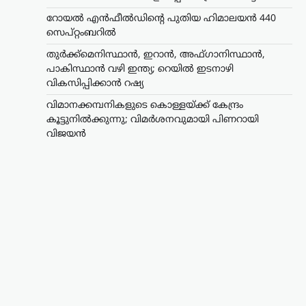
റോയല്‍ എന്‍ഫീല്‍ഡിന്റെ പുതിയ ഹിമാലയന്‍ 440
സെപ്റ്റംബറില്‍
തുർക്ക്മെനിസ്ഥാൻ, ഇറാൻ, അഫ്ഗാനിസ്ഥാൻ,
പാകിസ്ഥാൻ വഴി ഇന്ത്യ; റെയിൽ ഇടനാഴി
വികസിപ്പിക്കാൻ റഷ്യ
വിമാനക്കമ്പനികളുടെ കൊള്ളയ്ക്ക് കേന്ദ്രം
കൂട്ടുനിൽക്കുന്നു; വിമർശനവുമായി പിണറായി
വിജയൻ
കേരളം
,
ട്രെൻഡിംഗ്
,
തിരുവനന്തപുരം
,
രാഷ്ട്രീയം
വിമാനക്കമ്പനികളുടെ
കൊള്ളയ്ക്ക് കേന്ദ്രം
കൂട്ടുനിൽക്കുന്നു;
വിമർശനവുമായി
പിണറായി വിജയൻ
ന്യൂസ് ഡെസ്ക്
ഓഗസ്റ്റ്‌ 9, 2026
പ്രവാസികളോട് കേന്ദ്ര സർക്കാർ അനീതി
കാണിക്കുകയാണെന്ന് പ്രതിപക്ഷ