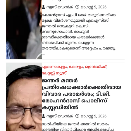
ബിജെപിക്ക് ഗുണം ചെയ്യുന്ന
തരത്തിലാകരുതെന്ന് അദ്ദേഹം പറഞ്ഞു.
…
എറണാകുളം
,
കേരളം
,
ട്രെൻഡിംഗ്
,
ലേറ്റസ്റ്റ് ന്യൂസ്
ജന്തർ മന്തർ
പ്രതിഷേധക്കാർക്കെതിരായ
വിവാദ പരാമർശം; ടി.ജി.
മോഹൻദാസ് പൊലീസ്
കസ്റ്റഡിയിൽ
ന്യൂസ് ഡെസ്ക്
ഓഗസ്റ്റ്‌ 9, 2026
ഡൽഹിയിലെ ജന്തർ മന്തറിൽ സമരം
നടത്തിയ വിദ്യാർഥികളെ അധിക്ഷേപിച്ച
സംഭവത്തിൽ ആർഎസ്എസ് നേതാവ്
ടി.ജി. മോഹൻദാസിനെ പൊലീസ്
കസ്റ്റഡിയിലെടുത്തു. മട്ടാഞ്ചേരി
ചെറളായിയിലെ വസതിയിലെത്തിയാണ്
തിരുവനന്തപുരം സൈബർ പൊലീസ്…