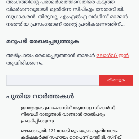
അംഗത്തിന്റെ പരാമർശത്തിനെതിരെ കടുത്ത
വിമർശനവുമായി മുതിർന്ന സിപിഎം നേതാവ് ജി.
സുധാകരൻ. തിരുവല്ല എംഎൽഎ വർഗീസ് മാമ്മൻ
നടത്തിയ പ്രസംഗമാണ് തന്റെ പ്രതികരണത്തിന്…
മറുപടി രേഖപ്പെടുത്തുക
അഭിപ്രായം രേഖപ്പെടുത്താ‍ൻ താങ്കൾ
ലോഗ്ഡ് ഇൻ
ആയിരിക്കണം.
തിരയുക
പുതിയ വാർത്തകൾ
ഇന്ത്യയുടെ ബ്രഹ്മോസിന് ആഗോള ഡിമാൻഡ്;
നിരവധി രാജ്യങ്ങൾ വാങ്ങാൻ താൽപര്യം
പ്രകടിപ്പിക്കുന്നു
മഴക്കെടുതി: 121 കോടി രൂപയുടെ കൃഷിനാശം;
കർഷകർക്ക് സഹായം ഉറപ്പെന്ന് മന്ത്രി ടി. സിദ്ദിഖ്