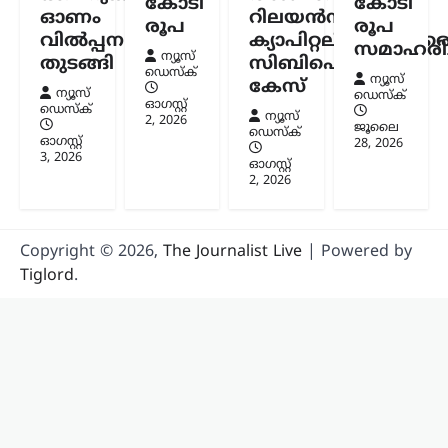
കോടി
കോടി
ചെറളായിയിലെ വസതിയിലെത്തിയാണ്
ഓണം
റിലയൻസ്
രൂപ
രൂപ
തിരുവനന്തപുരം സൈബർ പൊലീസ്…
വിൽപ്പന
ക്യാപിറ്റലിനുമെതിര
സമാഹരിച്
ന്യൂസ്
തുടങ്ങി
സിബിഐ
ഡെസ്ക്
ന്യൂസ്
കേസ്
ന്യൂസ്
ഡെസ്ക്
ഓഗസ്റ്റ്‌
ഡെസ്ക്
ന്യൂസ്
2, 2026
ജൂലൈ
ഡെസ്ക്
ഓഗസ്റ്റ്‌
28, 2026
3, 2026
ഓഗസ്റ്റ്‌
2, 2026
Copyright © 2026,
The Journalist Live
| Powered by
Tiglord
.