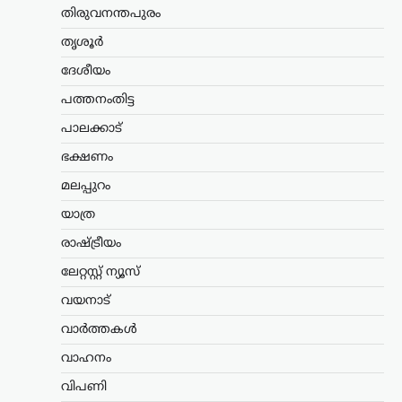
ഇറാൻ, അഫ്ഗാനിസ്ഥാൻ,
തിരുവനന്തപുരം
പാകിസ്ഥാൻ വഴി ഇന്ത്യ;
തൃശൂർ
റെയിൽ ഇടനാഴി
വികസിപ്പിക്കാൻ റഷ്യ
ദേശീയം
ന്യൂസ് ഡെസ്ക്
ഓഗസ്റ്റ്‌ 9, 2026
പത്തനംതിട്ട
ഇന്ത്യൻ മഹാസമുദ്രത്തിലേക്കും
പാലക്കാട്
ഇന്ത്യയിലേക്കും കരമാർഗ പ്രവേശനം
ഉറപ്പാക്കുന്ന പുതിയ റെയിൽ ഇടനാഴി
ഭക്ഷണം
വികസിപ്പിക്കാനുള്ള സാധ്യത റഷ്യ
മലപ്പുറം
പരിശോധിക്കുന്നതായി റഷ്യൻ
ഉപപ്രധാനമന്ത്രി മറാട്ട് ഖുസ്നുലിൻ.
യാത്ര
പ്രധാന സമുദ്ര ഗതാഗത…
രാഷ്ട്രീയം
കേരളം
,
ട്രെൻഡിംഗ്
,
തിരുവനന്തപുരം
,
ലേറ്റസ്റ്റ് ന്യൂസ്
രാഷ്ട്രീയം
വയനാട്
വിമാനക്കമ്പനികളുടെ
കൊള്ളയ്ക്ക് കേന്ദ്രം
വാർത്തകൾ
കൂട്ടുനിൽക്കുന്നു;
വാഹനം
വിമർശനവുമായി
പിണറായി വിജയൻ
വിപണി