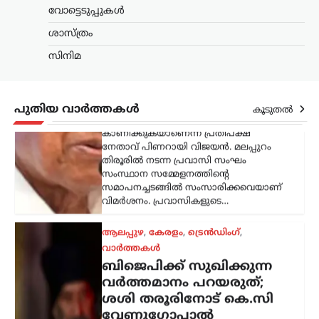
ന്യൂസ് ഡെസ്ക്
ഓഗസ്റ്റ്‌ 9, 2026
വോട്ടെടുപ്പുകൾ
പ്രവാസികളോട് കേന്ദ്ര സർക്കാർ അനീതി
ശാസ്ത്രം
കാണിക്കുകയാണെന്ന് പ്രതിപക്ഷ
നേതാവ് പിണറായി വിജയൻ. മലപ്പുറം
സിനിമ
തിരൂരിൽ നടന്ന പ്രവാസി സംഘം
സംസ്ഥാന സമ്മേളനത്തിന്റെ
സമാപനച്ചടങ്ങിൽ സംസാരിക്കവെയാണ്
പുതിയ വാർത്തകൾ
വിമർശനം. പ്രവാസികളുടെ…
കൂടുതൽ
ആലപ്പുഴ
,
കേരളം
,
ട്രെൻഡിംഗ്
,
വാർത്തകൾ
ബിജെപിക്ക് സുഖിക്കുന്ന
വര്‍ത്തമാനം പറയരുത്;
ശശി തരൂരിനോട് കെ.സി
വേണുഗോപാൽ
ന്യൂസ് ഡെസ്ക്
ഓഗസ്റ്റ്‌ 9, 2026
കോൺഗ്രസ് എംപി ശശി തരൂരിനെതിരെ
രൂക്ഷ വിമർശനവുമായി എഐസിസി
ജനറൽ സെക്രട്ടറി കെ.സി.
വേണുഗോപാൽ. രാഹുൽ
ഗാന്ധിക്കെതിരായ പരാമർശങ്ങൾ