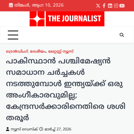
Skip
തിങ്കൾ, ആഗ 10, 2026
Twitter
Facebook
LinkedIn
Instagr
yout
to
content
ട്രെൻഡിംഗ്
,
ദേശീയം
,
ലേറ്റസ്റ്റ് ന്യൂസ്
പാകിസ്ഥാന്‍ പശ്ചിമേഷ്യന്‍
സമാധാന ചര്‍ച്ചകള്‍
നടത്തുമ്പോള്‍ ഇന്ത്യയ്ക്ക് ഒരു
അംഗീകാരവുമില്ല;
കേന്ദ്രസർക്കാരിനെതിരെ ശശി
തരൂര്‍
ന്യൂസ് ഡെസ്ക്
മാർച്ച്‌ 27, 2026