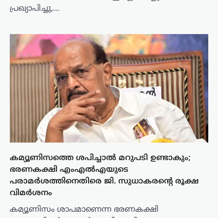
പ്രഖ്യാപിച്ചു,…
കമ്യൂണിസത്തെ ശപിച്ചാൽ മറുപടി ഉണ്ടാകും;
ഭരണകക്ഷി എംഎൽഎയുടെ
പരാമർശത്തിനെതിരെ ജി. സുധാകരന്റെ രൂക്ഷ
വിമർശനം
കമ്യൂണിസം ശാപമാണെന്ന ഭരണകക്ഷി