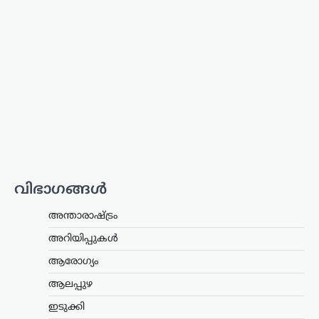
നേതാവ് പിണറായി വിജയൻ. മലപ്പുറം
തിരൂരിൽ നടന്ന പ്രവാസി സംഘം
സംസ്ഥാന സമ്മേളനത്തിന്റെ
സമാപനച്ചടങ്ങിൽ സംസാരിക്കവെയാണ്
വിമർശനം. പ്രവാസികളുടെ…
ആലപ്പുഴ
,
കേരളം
,
ട്രെൻഡിംഗ്
,
വാർത്തകൾ
ബിജെപിക്ക് സുഖിക്കുന്ന
വര്‍ത്തമാനം പറയരുത്;
ശശി തരൂരിനോട് കെ.സി
വേണുഗോപാൽ
വിഭാഗങ്ങൾ
ന്യൂസ് ഡെസ്ക്
ഓഗസ്റ്റ്‌ 9, 2026
കോൺഗ്രസ് എംപി ശശി തരൂരിനെതിരെ
അന്താരാഷ്ട്രം
രൂക്ഷ വിമർശനവുമായി എഐസിസി
അറിയിപ്പുകൾ
ജനറൽ സെക്രട്ടറി കെ.സി.
വേണുഗോപാൽ. രാഹുൽ
ആരോഗ്യം
ഗാന്ധിക്കെതിരായ പരാമർശങ്ങൾ
ബിജെപിക്ക് ഗുണം ചെയ്യുന്ന
ആലപ്പുഴ
തരത്തിലാകരുതെന്ന് അദ്ദേഹം പറഞ്ഞു.
ഇടുക്കി
…