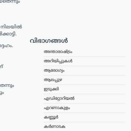
യതെന്നും
 നിലയില്‍
കാട്ടി.
വിഭാഗങ്ങൾ
ദേഹം.
അന്താരാഷ്ട്രം
അറിയിപ്പുകൾ
ന്
ആരോഗ്യം
ആലപ്പുഴ
െന്നും
ഇടുക്കി
ും
എഡിറ്റോറിയൽ
എറണാകുളം
കണ്ണൂർ
കർണാടക