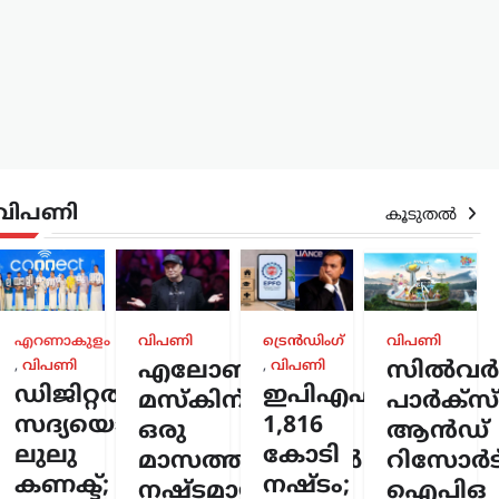
വിപണി
കൂടുതൽ
ുരം
,
എറണാകുളം
വിപണി
ട്രെൻഡിംഗ്
വിപണി
,
വിപണി
എലോൺ
,
വിപണി
സിൽവർസ്
ര
ഡിജിറ്റൽ
ഇപിഎഫ്ഒയ്ക്ക്
ത്തിൽ
മസ്കിന്
പാർക്സ്
കാൻ
സദ്യയൊരുക്കി
1,816
ഒരു
ആൻഡ്
ലുലു
കോടി
മാസത്തിനുള്ളിൽ
റിസോർട്
ായുള്ള
കണക്ട്;
നഷ്ടം;
നഷ്ടമായത്
ഐപിഒ