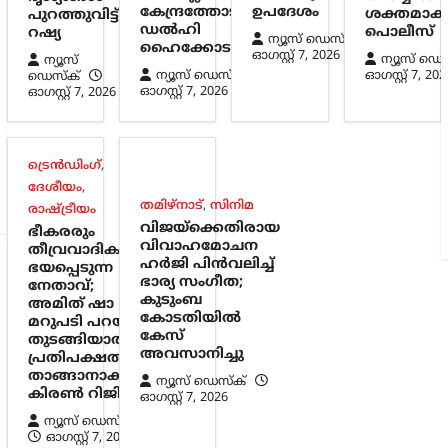
കേന്ദ്രത്തോട്
ഉപദേശം
ശക്തമാക്
പുറത്തുവിട്ട്
ഡൽഹി
പൊലീസ്
റഷ്യ
ന്യൂസ് ഡെസ്ക്
ഹൈക്കോടതി
ഓഗസ്റ്റ്‌ 7, 2026
ന്യൂസ് ഡെ
ന്യൂസ്
ന്യൂസ് ഡെസ്ക്
ഓഗസ്റ്റ്‌ 7, 202
ഡെസ്ക്
ഓഗസ്റ്റ്‌ 7, 2026
ഓഗസ്റ്റ്‌ 7, 2026
ട്രെൻഡിംഗ്
,
ദേശീയം
,
തമിഴ്നാട്
,
സിനിമ
രാഷ്ട്രീയം
വിജയ്‌ക്കെതിരായ
ഭീകരരും
വിവാഹമോചന
തീവ്രവാദികളും
ഹർജി പിൻവലിച്ച്
ഭയപ്പെടുന്ന
ഭാര്യ സംഗീത;
നേതാവ്;
കുടുംബ
അമിത് ഷാ
കോടതിയിൽ
മറുപടി പറയാൻ
കേസ്
തുടങ്ങിയാൽ
അവസാനിച്ചു
പ്രതിപക്ഷത്തിന്
താങ്ങാനാകില്ല:
ന്യൂസ് ഡെസ്ക്
കിരൺ റിജിജു
ഓഗസ്റ്റ്‌ 7, 2026
ന്യൂസ് ഡെസ്ക്
ഓഗസ്റ്റ്‌ 7, 2026