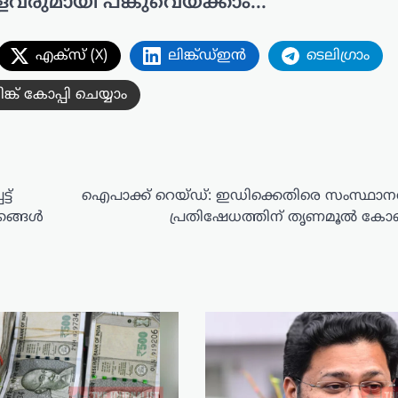
ളവരുമായി പങ്കുവെയ്ക്കാം...
എക്സ് (X)
ലിങ്ക്ഡ്ഇൻ
ടെലിഗ്രാം
ിങ്ക് കോപ്പി ചെയ്യാം
ട്
ഐപാക്ക് റെയ്ഡ്: ഇഡിക്കെതിരെ സംസ്ഥാന
ങ്ങള്‍
പ്രതിഷേധത്തിന് തൃണമൂല്‍ കോണ