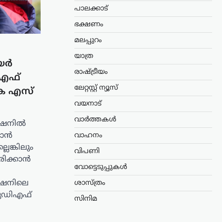
പാലക്കാട്
ഭക്ഷണം
മലപ്പുറം
യാത്ര
യർ
രാഷ്ട്രീയം
ിഎഫ്
ലേറ്റസ്റ്റ് ന്യൂസ്
കെ എസ്
വയനാട്
വാർത്തകൾ
േഷനിൽ
കാൻ
വാഹനം
ങ്കിലും
വിപണി
രിക്കാൻ
വോട്ടെടുപ്പുകൾ
േഷനിലെ
ശാസ്ത്രം
യുഡിഎഫ്
സിനിമ