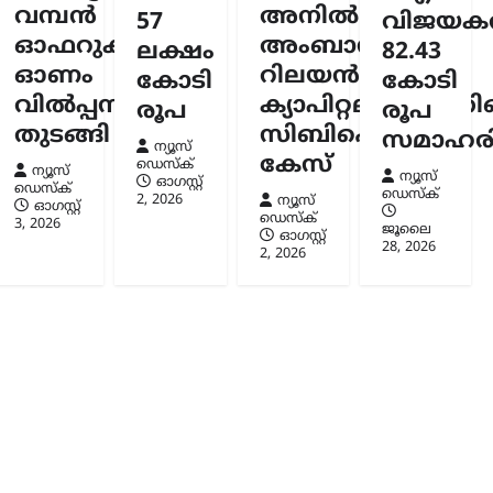
വമ്പൻ
അനിൽ
കി
57
വിജയകര
ഓഫറുകളുമായി
അംബാനിക്കും
ലക്ഷം
82.43
സ്ക്
ഓണം
റിലയൻസ്
കോടി
കോടി
6
വിൽപ്പന
ക്യാപിറ്റലിനുമെതി
രൂപ
രൂപ
തുടങ്ങി
സിബിഐ
സമാഹരിച
ന്യൂസ്
കേസ്
ഡെസ്ക്
ന്യൂസ്
ന്യൂസ്
ഓഗസ്റ്റ്‌
ഡെസ്ക്
ഡെസ്ക്
2, 2026
ന്യൂസ്
ഓഗസ്റ്റ്‌
ഡെസ്ക്
3, 2026
ജൂലൈ
ഓഗസ്റ്റ്‌
28, 2026
2, 2026