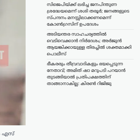
സിജെപിയ്ക്ക് ലഭിച്ച ജനപിന്തുണ
ശ്രദ്ധേയമെന്ന് ശശി തരൂർ; ജനങ്ങളുടെ
സ്പന്ദനം മനസ്സിലാക്കണമെന്ന്
കോൺഗ്രസിന് ഉപദേശം
അടിയന്തര സാഹചര്യത്തിൽ
വെടിവെക്കാൻ നിർദേശം; അർജുൻ
ആയങ്കിക്കായുള്ള തിരച്ചിൽ ശക്തമാക്കി
പൊലീസ്
ഭീകരരും തീവ്രവാദികളും ഭയപ്പെടുന്ന
നേതാവ്; അമിത് ഷാ മറുപടി പറയാൻ
തുടങ്ങിയാൽ പ്രതിപക്ഷത്തിന്
താങ്ങാനാകില്ല: കിരൺ റിജിജു
്‍ എസ്