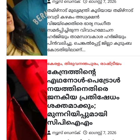
ന്യൂസ് ഡെസ്ക്
ഓഗസ്റ്റ്‌ 7, 2026
കേന്ദ്ര സർക്കാറിന്റെ എഥനോൾ-
പെട്രോൾ നയത്തിനെതിരെ രൂക്ഷ
വിമർശനവുമായി സിപിഐഎം പോളിറ്റ്
ബ്യൂറോ. ഭക്ഷ്യവിളകൾ ഇന്ധന
ഉൽപ്പാദനത്തിനായി വ്യാപകമായി
ഉപയോഗിക്കുന്നത് രാജ്യത്തിന്റെ
ഭക്ഷ്യസുരക്ഷയെ ബാധിക്കുമെന്നാണ്
പാർട്ടി മുന്നറിയിപ്പ് നൽകിയത്.…
കേരളം
,
തിരുവനന്തപുരം
,
വാർത്തകൾ
അടിയന്തര
സാഹചര്യത്തിൽ
വെടിവെക്കാൻ
നിർദേശം; അർജുൻ
ആയങ്കിക്കായുള്ള
തിരച്ചിൽ ശക്തമാക്കി
പൊലീസ്
ന്യൂസ് ഡെസ്ക്
ഓഗസ്റ്റ്‌ 7, 2026