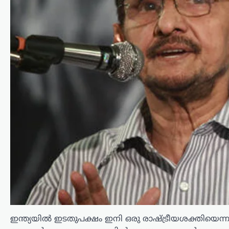
ഭയപ്പെടുന്ന നേതാവ്;
അമിത് ഷാ മറുപടി
പറയാൻ തുടങ്ങിയാൽ
പ്രതിപക്ഷത്തിന്
താങ്ങാനാകില്ല: കിരൺ
റിജിജു
ന്യൂസ് ഡെസ്ക്
ഓഗസ്റ്റ്‌ 7, 2026
പാർലമെന്റിൽ കേന്ദ്ര ആഭ്യന്തരമന്ത്രി
അമിത് ഷായുടെ അസാന്നിധ്യം
ചൂണ്ടിക്കാട്ടി പ്രതിപക്ഷം പ്രതിഷേധം
ശക്തമാക്കുന്നതിനിടെ, അദ്ദേഹത്തിന്
പിന്തുണയുമായി കേന്ദ്ര പാർലമെന്ററി
കാര്യ മന്ത്രി കിരൺ റിജിജു
രംഗത്തെത്തി. അമിത്…
തമിഴ്നാട്
,
സിനിമ
വിജയ്‌ക്കെതിരായ
ഇന്ത്യയില്‍ ഇടതുപക്ഷം ഇനി ഒരു രാഷ്ട്രീയശക്തിയെന്ന
വിവാഹമോചന ഹർജി