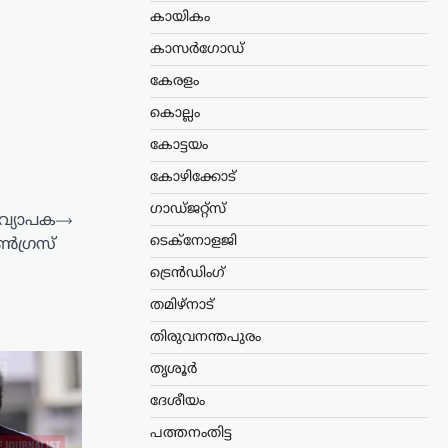
കായികം
കാസർഗോഡ്
കേരളം
കൊല്ലം
കോട്ടയം
കോഴിക്കോട്
ഗാഡ്ജറ്റ്സ്
വ്യാപക
⟶
ടെക്നോളജി
്‍ഗ്രസ്
ട്രെൻഡിംഗ്
തമിഴ്നാട്
തിരുവനന്തപുരം
തൃശൂർ
ദേശീയം
പത്തനംതിട്ട