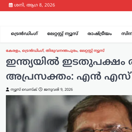
Skip
ശനി, ആഗ 8, 2026
to
content
ട്രെൻഡിംഗ്
ലേറ്റസ്റ്റ് ന്യൂസ്
രാഷ്ട്രീയം
സിന
കേരളം
,
ട്രെൻഡിംഗ്
,
തിരുവനന്തപുരം
,
ലേറ്റസ്റ്റ് ന്യൂസ്
ഇന്ത്യയില്‍ ഇടതുപക്ഷം
അപ്രസക്തം: എന്‍ എസ്
ന്യൂസ് ഡെസ്ക്
ജനുവരി 9, 2026
ട്രെൻഡിംഗ്
,
ദേശീയം
,
രാഷ്ട്രീയം
ഭീകരരും
തീവ്രവാദികളും