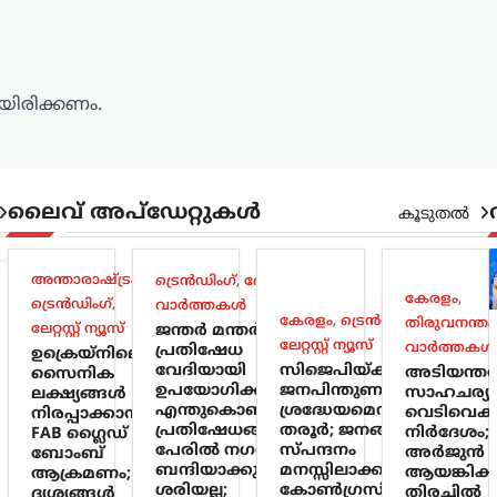
ിരിക്കണം.
ലൈവ് അപ്‌ഡേറ്റുകൾ
കൂടുതൽ
അന്താരാഷ്ട്രം
,
ട്രെൻഡിംഗ്
,
ദേശീയം
,
കേരളം
,
ട്രെൻഡിംഗ്
,
വാർത്തകൾ
കേരളം
,
ട്രെൻഡിംഗ്
,
തിരുവനന്തപ
ലേറ്റസ്റ്റ് ന്യൂസ്
ജന്തർ മന്തർ
ലേറ്റസ്റ്റ് ന്യൂസ്
വാർത്തകൾ
പ്രതിഷേധ
ഉക്രെയ്നിലെ
വേദിയായി
സിജെപിയ്ക്ക് ലഭിച്ച
അടിയന്ത
സൈനിക
ഉപയോഗിക്കുന്നത്
ജനപിന്തുണ
സാഹചര്യ
ലക്ഷ്യങ്ങൾ
എന്തുകൊണ്ട്?
ശ്രദ്ധേയമെന്ന് ശശി
വെടിവെക്
നിരപ്പാക്കാൻ
പ്രതിഷേധങ്ങളുടെ
തരൂർ; ജനങ്ങളുടെ
നിർദേശം;
FAB ഗ്ലൈഡ്
പേരിൽ നഗരത്തെ
സ്പന്ദനം
അർജുൻ
ബോംബ്
ബന്ദിയാക്കുന്നത്
മനസ്സിലാക്കണമെന്ന്
ആയങ്കിക്ക
ആക്രമണം;
ശരിയല്ല;
കോൺഗ്രസിന്
തിരച്ചിൽ
ദൃശ്യങ്ങൾ