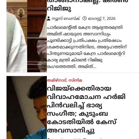
അവസാനിച്ചു
ന്യൂസ് ഡെസ്ക്
ഓഗസ്റ്റ്‌ 7, 2026
തമിഴ്‌നാട് മുഖ്യമന്ത്രി കൂടിയായ തമിഴ്‌നാട്
വെട്രി കഴകം അധ്യക്ഷൻ
വിജയ്‌ക്കെതിരെ ഭാര്യ സംഗീത
സമർപ്പിച്ചിരുന്ന വിവാഹമോചന
ഹർജിയും താമസാവകാശ ഹർജിയും
പിൻവലിച്ചു. ചെങ്കൽപ്പേട്ട് ജില്ലാ കുടുംബ
കോടതിയിലാണ്…
കേരളം
,
തിരുവനന്തപുരം
,
രാഷ്ട്രീയം
കേന്ദ്രത്തിന്റെ
എഥനോൾ-പെട്രോൾ
നയത്തിനെതിരെ
ജനകീയ പ്രതിഷേധം
ശക്തമാക്കും;
മുന്നറിയിപ്പുമായി
സിപിഐഎം