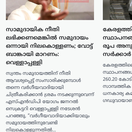
ആയങ്കിക്കായുള്ള
തിരച്ചിൽ ശക്തമാക്കി
പൊലീസ്
ന്യൂസ് ഡെസ്ക്
ഓഗസ്റ്റ്‌ 7, 2026
സാമുദായിക നീതി
കേരളത്തി
നിരവധി ക്രിമിനൽ കേസുകളിൽ
ലഭിക്കണമെങ്കിൽ സമുദായം
സ്ഥാപനങ്
പ്രതിയായ അർജുൻ ആയങ്കിക്കായുള്ള
ഒന്നായി നിലകൊള്ളണം; വോട്ട്
രൂപ അനുവദ
തിരച്ചിൽ തുടരുന്നതിനിടെ പൊലീസിന്
നിർണായക നിർദേശം നൽകി തൃശൂർ
ബാങ്കായി മാറണം:
സർക്കാർ
സിറ്റി പൊലീസ് കമ്മിഷണർ. പ്രതിയെ
വെള്ളാപ്പള്ളി
കേരളത്തിലെ
പിടികൂടുന്നതിനിടെ അടിയന്തര
സ്ഥാപനങ്ങൾക
സാഹചര്യമുണ്ടായാൽ…
സ്വന്തം സമുദായത്തിന് നീതി
260.20 കോടി
ആവശ്യപ്പെട്ട് സംസാരിക്കുമ്പോൾ
ട്രെൻഡിംഗ്
,
ദേശീയം
,
രാഷ്ട്രീയം
സാമ്പത്തിക
തന്നെ വർഗീയവാദിയായി
ഭീകരരും
ധനകാര്യ കമ്
ചിത്രീകരിക്കാൻ ശ്രമം നടക്കുന്നുവെന്ന്
തീവ്രവാദികളും
ഗഡുവായാ
എസ്എൻഡിപി യോഗം ജനറൽ
ഭയപ്പെടുന്ന നേതാവ്;
സെക്രട്ടറി വെള്ളാപ്പള്ളി നടേശൻ
പറഞ്ഞു. “വർഗീയവാദിയാക്കിയാലും
അമിത് ഷാ മറുപടി
സമുദായത്തിനുവേണ്ടി
പറയാൻ തുടങ്ങിയാൽ
നിലകൊള്ളുന്നതിൽ…