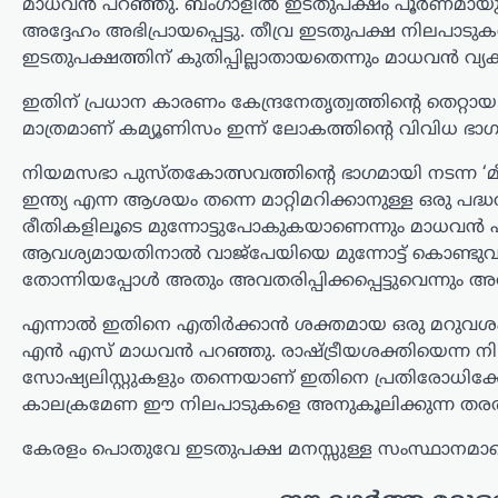
മാധവന്‍ പറഞ്ഞു. ബംഗാളില്‍ ഇടതുപക്ഷം പൂര്‍ണമായ
പിൻവലിച്ച് ഭാര്യ
അദ്ദേഹം അഭിപ്രായപ്പെട്ടു. തീവ്ര ഇടതുപക്ഷ നിലപാട
സംഗീത; കുടുംബ
ഇടതുപക്ഷത്തിന് കുതിപ്പില്ലാതായതെന്നും മാധവന്‍ വ്യക
കോടതിയിൽ കേസ്
അവസാനിച്ചു
ഇതിന് പ്രധാന കാരണം കേന്ദ്രനേതൃത്വത്തിന്റെ തെറ
മാത്രമാണ് കമ്യൂണിസം ഇന്ന് ലോകത്തിന്റെ വിവിധ ഭാഗങ്ങ
ന്യൂസ് ഡെസ്ക്
ഓഗസ്റ്റ്‌ 7, 2026
തമിഴ്‌നാട് മുഖ്യമന്ത്രി കൂടിയായ തമിഴ്‌നാട്
നിയമസഭാ പുസ്തകോത്സവത്തിന്റെ ഭാഗമായി നടന്ന ‘മീറ്
വെട്രി കഴകം അധ്യക്ഷൻ
ഇന്ത്യ എന്ന ആശയം തന്നെ മാറ്റിമറിക്കാനുള്ള ഒരു പദ്ധതി
വിജയ്‌ക്കെതിരെ ഭാര്യ സംഗീത
രീതികളിലൂടെ മുന്നോട്ടുപോകുകയാണെന്നും മാധവന്‍ പ
സമർപ്പിച്ചിരുന്ന വിവാഹമോചന
ആവശ്യമായതിനാല്‍ വാജ്‌പേയിയെ മുന്നോട്ട് കൊണ്ടുവന്
ഹർജിയും താമസാവകാശ ഹർജിയും
തോന്നിയപ്പോള്‍ അതും അവതരിപ്പിക്കപ്പെട്ടുവെന്നും അദ
പിൻവലിച്ചു. ചെങ്കൽപ്പേട്ട് ജില്ലാ കുടുംബ
കോടതിയിലാണ്…
എന്നാല്‍ ഇതിനെ എതിര്‍ക്കാന്‍ ശക്തമായ ഒരു മറുവശം 
എന്‍ എസ് മാധവന്‍ പറഞ്ഞു. രാഷ്ട്രീയശക്തിയെന്ന 
കേരളം
,
തിരുവനന്തപുരം
,
രാഷ്ട്രീയം
സോഷ്യലിസ്റ്റുകളും തന്നെയാണ് ഇതിനെ പ്രതിരോധിക്കേണ
കേന്ദ്രത്തിന്റെ
കാലക്രമേണ ഈ നിലപാടുകളെ അനുകൂലിക്കുന്ന തരത്തില
എഥനോൾ-പെട്രോൾ
നയത്തിനെതിരെ
കേരളം പൊതുവേ ഇടതുപക്ഷ മനസ്സുള്ള സംസ്ഥാനമാണെന്നു
ജനകീയ പ്രതിഷേധം