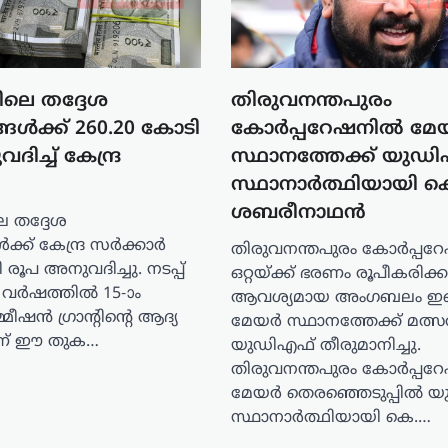
ലെ തദ്ദേശ
തിരുവനന്തപുരം
ങൾക്ക് 260.20 കോടി
കോർപ്പറേഷനില്‍ മേ
ിച്ച് കേന്ദ്ര
സ്ഥാനത്തേക്ക് യുഡ
സ്ഥാനാര്‍ത്ഥിയായി 
ശബരീനാഥന്‍
 തദ്ദേശ
്ക് കേന്ദ്ര സർക്കാർ
തിരുവനന്തപുരം കോർപ്പറ
 രൂപ അനുവദിച്ചു. നടപ്പ്
ഒറ്റയ്ക്ക് ഭരണം രൂപീകരിക്
 വർഷത്തിൽ 15-ാം
ആവശ്യമായ അംഗബലം ഇല്ലെ
മീഷൻ ഗ്രാന്റിന്റെ ആദ്യ
മേയർ സ്ഥാനത്തേക്ക് മത്സ
ണ് ഈ തുക…
യുഡിഎഫ് തീരുമാനിച്ചു.
തിരുവനന്തപുരം കോർപ്പറ
മേയർ തെരഞ്ഞെടുപ്പിൽ 
സ്ഥാനാർത്ഥിയായി കെ.…